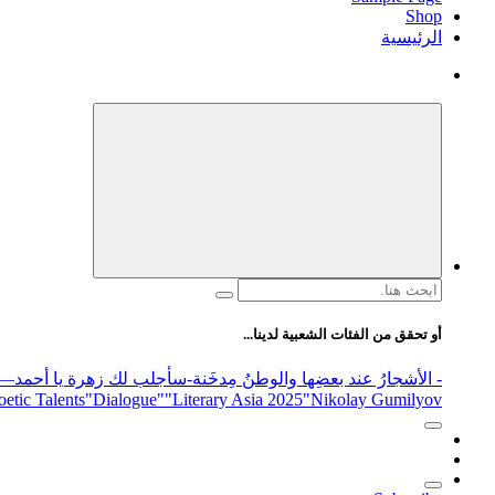
Shop
الرئيسية
البحث
عن:
أو تحقق من الفئات الشعبية لدينا...
- الأشجارُ عند بعضِها والوطنُ مِدخَنة
-سأجلب لك زهرة يا أحمد
elease
"Nikolay Gumilyov و poet
"Literary Asia 2025
"Dialogue"
etic Talents