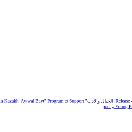
— R
: الخيال والأدب
" inviting poets and writers from around the world to participate in Kazakh
"Awwal Bayt" Program to Support
Young Po