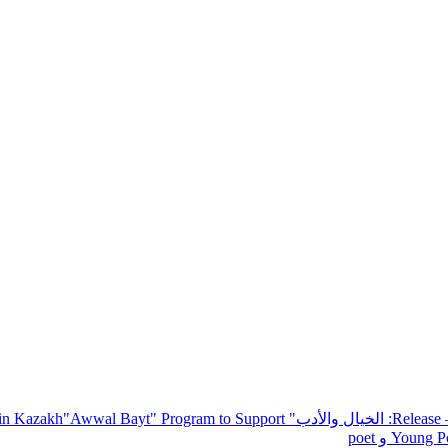
— R
: الخيال والأدب
" inviting poets and writers from around the world to participate in Kazakh
"Awwal Bayt" Program to Support
Young Po