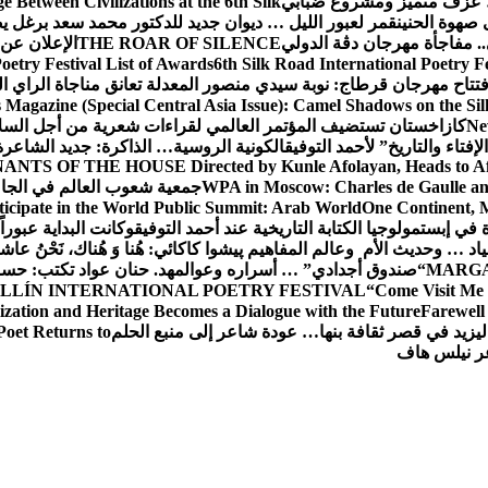
عزف متميز ومشروع ضبابي
 Between Civilizations at the 6th Silk
صهوة الحنين
قمر لعبور الليل … ديوان جديد للدكتور محمد سعد برغل 
. مفاجأة مهرجان دڨة الدولي
THE ROAR OF SILENCE
الإعلان عن
oetry Festival List of Awards
6th Silk Road International Poetry F
تتاح مهرجان قرطاج: نوبة سيدي منصور المعدلة تعانق مناجاة الراي ا
s Magazine (Special Central Asia Issue): Camel Shadows on the Si
Ne
كازاخستان تستضيف المؤتمر العالمي لقراءات شعرية من أجل السل
فتاء والتاريخ” لأحمد التوفيق
الكونية الروسية… الذاكرة: جديد الشاعرة
ANTS OF THE HOUSE Directed by Kunle Afolayan, Heads to Afri
WPA in Moscow: Charles de Gaulle and
جمعية شعوب العالم في الجامعة 
rticipate in the World Public Summit: Arab World
One Continent, M
ة في إبستمولوجيا الكتابة التاريخية عند أحمد التوفيق
وكانت البداية عبوراً
د … وحديث الأم وعالم المفاهيم
پیشوا کاکائي: هُنا وَ هُناك، نَحْنُ عاشق
MARGA
“صندوق أجدادي” … أسراره وعوالمه
د. حنان عواد تكتب: حس
LLÍN INTERNATIONAL POETRY FESTIVAL
“Come Visit Me 
ization and Heritage Becomes a Dialogue with the Future
Farewel
ليزيد في قصر ثقافة بنها… عودة شاعر إلى منبع الحلم
Poet Returns to
عر نيلس هاف