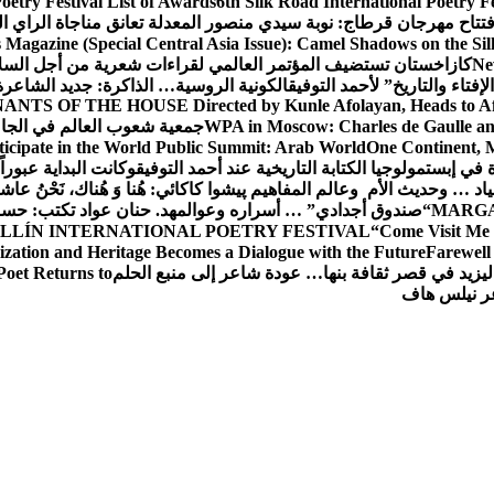
oetry Festival List of Awards
6th Silk Road International Poetry F
تتاح مهرجان قرطاج: نوبة سيدي منصور المعدلة تعانق مناجاة الراي ا
s Magazine (Special Central Asia Issue): Camel Shadows on the Si
Ne
كازاخستان تستضيف المؤتمر العالمي لقراءات شعرية من أجل السل
فتاء والتاريخ” لأحمد التوفيق
الكونية الروسية… الذاكرة: جديد الشاعرة
ANTS OF THE HOUSE Directed by Kunle Afolayan, Heads to Afri
WPA in Moscow: Charles de Gaulle and
جمعية شعوب العالم في الجامعة 
rticipate in the World Public Summit: Arab World
One Continent, M
ة في إبستمولوجيا الكتابة التاريخية عند أحمد التوفيق
وكانت البداية عبوراً
د … وحديث الأم وعالم المفاهيم
پیشوا کاکائي: هُنا وَ هُناك، نَحْنُ عاشق
MARGA
“صندوق أجدادي” … أسراره وعوالمه
د. حنان عواد تكتب: حس
LLÍN INTERNATIONAL POETRY FESTIVAL
“Come Visit Me 
ization and Heritage Becomes a Dialogue with the Future
Farewel
ليزيد في قصر ثقافة بنها… عودة شاعر إلى منبع الحلم
Poet Returns to
عر نيلس هاف