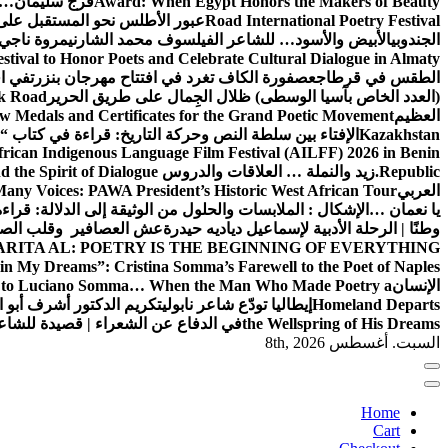
Award: When Egypt Honors the Makers of Beauty
فرج سليمان… 
Road International Poetry Festival
عبور الأطلس نحو المستقبل على 
الجندوبي
الأبيض والأسود… للشاعر الفيلسوف محمد الشارني
مروة ناجي.
estival to Honor Poets and Celebrate Cultural Dialogue in Almaty
الطقس في قرطاج
عصفورة الكاف تغرد في افتتاح مهرجان بنزرت
في اف
(العدد الخاص بآسيا الوسطى) ظلال الجِمال على طريق الحرير
lk Road
العظيم
w Medals and Certificates for the Grand Poetic Movement
Kazakhstan
الإفتاء بين سلطة النص وحركة التاريخ: قراءة في كتاب “الإ
can Indigenous Language Film Festival (AILFF) 2026 in Benin
Republic.
زيد والنملة … العلاقات والدروس
 the Spirit of Dialogue
العربي
any Voices: PAWA President’s Historic West African Tour
يا نعمان …الإشكال : الملابسات والحلول
من الوثيقة إلى الدلالة: قراء
وطنًا | الرحلة الأدبية لإسماعيل دياديه حيدرة
عش العصافير وقلب الصيا
RITA AL: POETRY IS THE BEGINNING OF EVERYTHING
in My Dreams”: Cristina Somma’s Farewell to the Poet of Naples
الإنسان
l to Luciano Somma… When the Man Who Made Poetry a
Homeland Departs
إيطاليا تودّع شاعر نابولي
تكريم الدكتور أشرف أبو ا
the Wellspring of His Dreams
في الدفاع عن الشعراء | قصيدة للشا
السبت. أغسطس 8th, 2026
Home
Cart