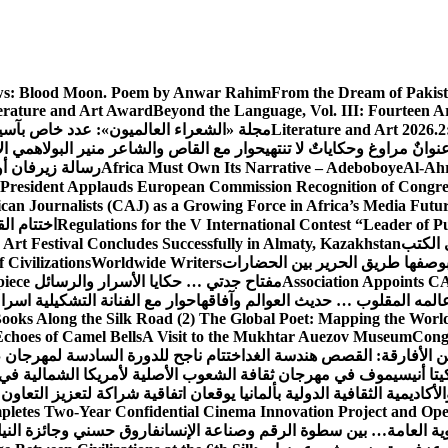
s:
Blood Moon. Poem by Anwar Rahim
From the Dream of Pakis
erature and Art Award
Beyond the Language, Vol. III: Fourteen A
Literature and Art 2026.2
مجلة «الشعراء العالميون»: عدد خاص بآس
وانٌ مراوغ وحكاياتٌ لا تنتهي
حوار مع القاص والشاعر منير البولاهمي
ال
Al-Ahr
Africa Must Own Its Narrative – Adeboboye
رسالة زيرفان أ
 President Applauds European Commission Recognition of Congress
an Journalists (CAJ) as a Growing Force in Africa’s Media Futu
Regulations for the V International Contest “Leader of P
اختتام ال
 الكتب
 Art Festival Concludes Successfully in Almaty, Kazakhstan
Civilizations
Worldwide Writers
Association Appoints CA
مفتاح جدتي … حكايا الأسرار والرسائل
piece
المه المقلوب … حديث العوالم وآفاقها
حوار مع الفنانة التشكيلية اسر
ooks Along the Silk Road (2) The Global Poet: Mapping the Worl
Echoes of Camel Bells
A Visit to the Mukhtar Auezov Museum
Congr
ن الأفارقة: القصص هندسة الغد
اختتام ناجح للدورة السادسة لمهرجان 
تا أنيسيموف في مهرجان ثقافة الشعوب الأصلية لأمريكا الشمالية في 
لأكاديمية الثقافية الدولية بألمانيا يوقعان اتفاقية شراكة لتعزيز التعاون
letes Two-Year Confidential Cinema Innovation Project and Open
نوية العامة… بين سطوة الرقم وصناعة الإنسان
فاروق حسني وجائزة النيل…