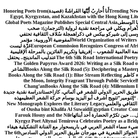
Trending New
أَنا أُحارِبُ أَيَّتُها الفَراشَةُ (قصيدة)
Honoring Poets from
Egypt, Kyrgyzstan, and Kazakhstan with the Hong Kong Lit
يا الوسطى
Global Poets Magazine Publishes Special Central Asia
أهرام ويكلي في مراجعة نقدية لرواية (الترجمان): صخب
وسى إلى شيركو بيكس في ذكراه
مجلة سُلاف الثقافية تحتفي
World Organization of Writers
المفوضية الأوروبية: مؤتمر
European Commission Recognizes Congress of Afric
غزّة ليست
قمة العالمية للشعوب – إفريقيا وتكريم الفائزين بالمرحلة الإقليمية
The 6th Silk Road International Poetry
عندليب الماندينج.. يحتفل
The Golden Papyrus Award 2026: Writing as a Silk Road of 
Books Along the Silk Road (5): Deciphering a Master
الشاعر
اء كاظم
Books Along the Silk Road (1): Blue Stream Reflecting
the Moon, Integrity Fragrant Through Public Service
B
Chang’an
Books Along the Silk Road (4): Millennium 
طريق الحرير الدولي للشعر في ألماتي، كازاخستان
دراسة نقدية جديدة
“إثنومير”
تتويج أشرف أبو اليزيد بوسام حركة الشعر العظيم
هذه
 الثقافي والعلمي
New Monograph Explores the Literary Legacy
of Ousha bint Khalifa Al Suwaidi
Egyptian Creator Comp
 حين تكرّم الحضارة أحد أبنائها
Farouk Hosny and the Nile
Kyrgyz Poet Altynai Temirova Celebrates Poetry as a Bridge
يضيء سماء الشعر العربي في باريس
حوار مع الفنانة التشكيلية هيفاء
 الجوائز الشعرية في مهرجان طريق الحرير الدولي السادس
The 6th