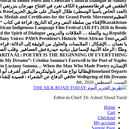
estival to Honor Poets and Celebrate Cultural Dialogue in Almaty
الطقس في قرطاج
عصفورة الكاف تغرد في افتتاح مهرجان بنزرت
في اف
(العدد الخاص بآسيا الوسطى) ظلال الجِمال على طريق الحرير
lk Road
العظيم
w Medals and Certificates for the Grand Poetic Movement
Kazakhstan
الإفتاء بين سلطة النص وحركة التاريخ: قراءة في كتاب “الإ
can Indigenous Language Film Festival (AILFF) 2026 in Benin
Republic.
زيد والنملة … العلاقات والدروس
 the Spirit of Dialogue
العربي
any Voices: PAWA President’s Historic West African Tour
يا نعمان …الإشكال : الملابسات والحلول
من الوثيقة إلى الدلالة: قراء
وطنًا | الرحلة الأدبية لإسماعيل دياديه حيدرة
عش العصافير وقلب الصيا
RITA AL: POETRY IS THE BEGINNING OF EVERYTHING
in My Dreams”: Cristina Somma’s Farewell to the Poet of Naples
الإنسان
l to Luciano Somma… When the Man Who Made Poetry a
Homeland Departs
إيطاليا تودّع شاعر نابولي
تكريم الدكتور أشرف أبو ا
the Wellspring of His Dreams
في الدفاع عن الشعراء | قصيدة للشا
السبت. أغسطس 8th, 2026
Editor-in-Chief: Dr. Ashraf Aboul-Yazid
Home
Cart
Checkout
My account
Sample Page