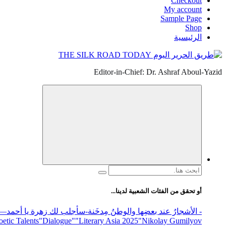
Checkout
My account
Sample Page
Shop
الرئيسية
Editor-in-Chief: Dr. Ashraf Aboul-Yazid
البحث
عن:
أو تحقق من الفئات الشعبية لدينا...
- الأشجارُ عند بعضِها والوطنُ مِدخَنة
-سأجلب لك زهرة يا أحمد
elease
"Nikolay Gumilyov و poet
"Literary Asia 2025
"Dialogue"
etic Talents