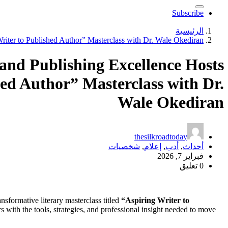
Subscribe
الرئيسية
riter to Published Author” Masterclass with Dr. Wale Okediran
and Publishing Excellence Hosts
hed Author” Masterclass with Dr.
Wale Okediran
thesilkroadtoday
أحداث
,
أدب
,
إعلام
,
شخصيات
فبراير 7, 2026
0 تعليق
nsformative literary masterclass titled
“Aspiring Writer to
 with the tools, strategies, and professional insight needed to move