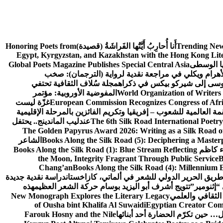
Trending New
أَنا أُحارِبُ أَيَّتُها الفَراشَةُ (قصيدة)
Honoring Poets from
Egypt, Kyrgyzstan, and Kazakhstan with the Hong Kong Lit
يا الوسطى
Global Poets Magazine Publishes Special Central Asia
أهرام ويكلي في مراجعة نقدية لرواية (الترجمان): صخب
وسى إلى شيركو بيكس في ذكراه
مجلة سُلاف الثقافية تحتفي
World Organization of Writers
المفوضية الأوروبية: مؤتمر
European Commission Recognizes Congress of Afric
غزّة ليست
قمة العالمية للشعوب – إفريقيا وتكريم الفائزين بالمرحلة الإقليمية
The 6th Silk Road International Poetry
عندليب الماندينج.. يحتفل
The Golden Papyrus Award 2026: Writing as a Silk Road of 
Books Along the Silk Road (5): Deciphering a Master
الشاعر
اء كاظم
Books Along the Silk Road (1): Blue Stream Reflecting
the Moon, Integrity Fragrant Through Public Service
B
Chang’an
Books Along the Silk Road (4): Millennium 
طريق الحرير الدولي للشعر في ألماتي، كازاخستان
دراسة نقدية جديدة
“إثنومير”
تتويج أشرف أبو اليزيد بوسام حركة الشعر العظيم
هذه
 الثقافي والعلمي
New Monograph Explores the Literary Legacy
of Ousha bint Khalifa Al Suwaidi
Egyptian Creator Comp
 حين تكرّم الحضارة أحد أبنائها
Farouk Hosny and the Nile