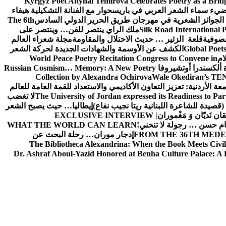
Kyrgyz Poet Altynai Temirova Celebrates Poetry as a Bridge
يضيء سماء الشعر العربي في باريس
حوار مع الفنانة التشكيلية هيفاء
 الجوائز الشعرية في مهرجان طريق الحرير الدولي السادس
The 6th
Silk Road International P
ملك الراي ينتصر للفن… وينتصر على
لصوفية
قلعة الزئير … حديث الاحتلال والمقاومة
مجلة شعراء العالم
Global Poet
الكشف عن الأوسمة والشهادات الجديدة لحركة الشعر
ام
World Peace Poetry Recitation Congress to Convene in
 ألكسندرا أوتشيروفا
Russian Cosmism… Memory: A New Poetry
Collection by Alexandra Ochirova
Wale Okediran’s TEN
الأردنية: تعزيز التعاون الأكاديمي والاستعداد للقمة العامة للعالم
The University of Jordan expressed its Readiness to Pa
لا تغضب
 (قصيدة للشاعرة اللبنانية ريتا نجيب نفاع)
إيطاليا… حيث يصبح الشعر
ان نَديّان وَ مَغْموران
EXCLUSIVE INTERVIEW |
ام حسن … رجولة لا تنحني!
WHAT THE WORLD CAN LEARN
FROM THE 36TH MEDE
إدجار موران… رحلة البحث عن
The Bibliotheca Alexandrina: When the Book Meets Civil
Dr. Ashraf Aboul-Yazid Honored at Benha Culture Palace: A 