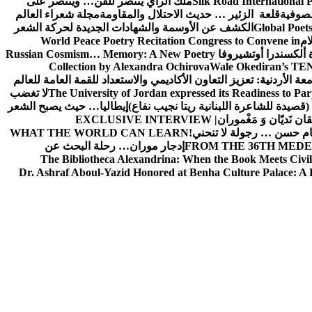
Silk Road International P
ملك الراي ينتصر للفن… وينتصر على
لصوفية
قلعة الزئير … حديث الاحتلال والمقاومة
مجلة شعراء العالم
Global Poet
الكشف عن الأوسمة والشهادات الجديدة لحركة الشعر
ام
World Peace Poetry Recitation Congress to Convene in
 ألكسندرا أوتشيروفا
Russian Cosmism… Memory: A New Poetry
Collection by Alexandra Ochirova
Wale Okediran’s TEN
الأردنية: تعزيز التعاون الأكاديمي والاستعداد للقمة العامة للعالم
The University of Jordan expressed its Readiness to Pa
لا تغضب
 (قصيدة للشاعرة اللبنانية ريتا نجيب نفاع)
إيطاليا… حيث يصبح الشعر
ان نَديّان وَ مَغْموران
EXCLUSIVE INTERVIEW |
ام حسن … رجولة لا تنحني!
WHAT THE WORLD CAN LEARN
FROM THE 36TH MEDE
إدجار موران… رحلة البحث عن
The Bibliotheca Alexandrina: When the Book Meets Civil
Dr. Ashraf Aboul-Yazid Honored at Benha Culture Palace: A 