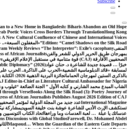
Subscribe
tan to a New Home in Bangladesh: Biharis Abandon an Old Hope
rab Poetic Voices Cross Borders Through Translation
Hong Kong
: A New Cultural Confluence of Chinese and International Voices
Edition: “Camel Shadows on the Silk Road”
«المغفلون السبعة».. عن
المنفى
am Weekly Reviews “The Interpreter”: Exile’s cacophany
بمهرجان طريق الحرير الدولي للشعر والفن
 of African Journalists
الصحفيين الأفارقة (CAJ) قوة متنامية في مستقبل الإعلام الإفريقي
re
خبرًا … قصيدة جديدة للشاعرة د. حنان عواد
ublic Diplomacy” (2026)
لمسابقة «قائد الدبلوماسية الشعبية»
الحرب على الذاكرة.. الحرب على
بالذكرى الستين لمهرجان الحمامات
جائزة البردية الذهبية 2026: الكتابة بوصفها طريق الحرير بين الحضارات
J Editor-in-Chief as Literature Cultural Ambassador for Nigeria
الشاب المبدع محمد الشارني و كتابه الأول ” الجنة الضائعة “
غيلوب وع
d through Verse
Books Along the Silk Road (3): Poetry Journey of
ess of African Journalists Publishes August 2026 Edition of CAJ
International Magazine
عدد جديد من المجلة الدولية لمؤتمر الصحفيي
تستكشف الإرث الأدبي للشاعرة عوشة بنت خليفة السويدي
مشاركة نيكي
عدساتك يا عبلة … لعبة العدسات وما وراءها
اتحاد الكتاب التونسيين وا
s Discussions with Global Studios
Farewell, Dr. Mohamed Abdel
Maqsoud… When the Guardian of the Eastern Gate Departs
الثا