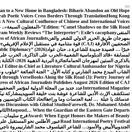
التجاوز
إلى
tan to a New Home in Bangladesh: Biharis Abandon an Old Hope
rab Poetic Voices Cross Borders Through Translation
Hong Kong
المحتوى
: A New Cultural Confluence of Chinese and International Voices
Edition: “Camel Shadows on the Silk Road”
«المغفلون السبعة».. عن
المنفى
am Weekly Reviews “The Interpreter”: Exile’s cacophany
بمهرجان طريق الحرير الدولي للشعر والفن
 of African Journalists
الصحفيين الأفارقة (CAJ) قوة متنامية في مستقبل الإعلام الإفريقي
re
خبرًا … قصيدة جديدة للشاعرة د. حنان عواد
ublic Diplomacy” (2026)
لمسابقة «قائد الدبلوماسية الشعبية»
الحرب على الذاكرة.. الحرب على
بالذكرى الستين لمهرجان الحمامات
جائزة البردية الذهبية 2026: الكتابة بوصفها طريق الحرير بين الحضارات
J Editor-in-Chief as Literature Cultural Ambassador for Nigeria
الشاب المبدع محمد الشارني و كتابه الأول ” الجنة الضائعة “
غيلوب وع
d through Verse
Books Along the Silk Road (3): Poetry Journey of
ess of African Journalists Publishes August 2026 Edition of CAJ
International Magazine
عدد جديد من المجلة الدولية لمؤتمر الصحفيي
تستكشف الإرث الأدبي للشاعرة عوشة بنت خليفة السويدي
مشاركة نيكي
عدساتك يا عبلة … لعبة العدسات وما وراءها
اتحاد الكتاب التونسيين وا
s Discussions with Global Studios
Farewell, Dr. Mohamed Abdel
Maqsoud… When the Guardian of the Eastern Gate Departs
الثا
Award: When Egypt Honors the Makers of Beauty
فرج سليمان… 
Road International Poetry Festival
عبور الأطلس نحو المستقبل على 
الجندوبي
الأبيض والأسود… للشاعر الفيلسوف محمد الشارني
مروة ناجي.