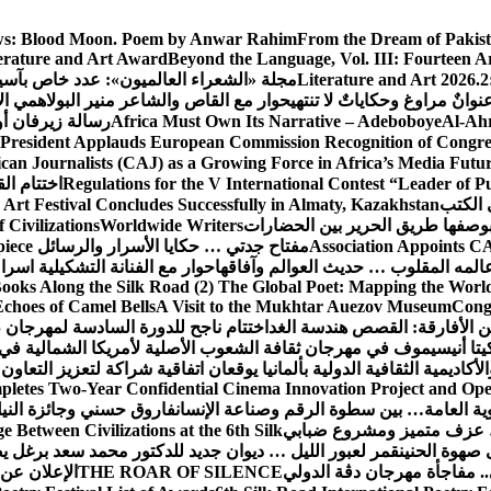
s:
Blood Moon. Poem by Anwar Rahim
From the Dream of Pakis
erature and Art Award
Beyond the Language, Vol. III: Fourteen A
Literature and Art 2026.2
مجلة «الشعراء العالميون»: عدد خاص بآس
وانٌ مراوغ وحكاياتٌ لا تنتهي
حوار مع القاص والشاعر منير البولاهمي
ال
Al-Ahr
Africa Must Own Its Narrative – Adeboboye
رسالة زيرفان أ
 President Applauds European Commission Recognition of Congress
an Journalists (CAJ) as a Growing Force in Africa’s Media Futu
Regulations for the V International Contest “Leader of P
اختتام ال
 الكتب
 Art Festival Concludes Successfully in Almaty, Kazakhstan
Civilizations
Worldwide Writers
Association Appoints CA
مفتاح جدتي … حكايا الأسرار والرسائل
piece
المه المقلوب … حديث العوالم وآفاقها
حوار مع الفنانة التشكيلية اسر
ooks Along the Silk Road (2) The Global Poet: Mapping the Worl
Echoes of Camel Bells
A Visit to the Mukhtar Auezov Museum
Congr
ن الأفارقة: القصص هندسة الغد
اختتام ناجح للدورة السادسة لمهرجان 
تا أنيسيموف في مهرجان ثقافة الشعوب الأصلية لأمريكا الشمالية في 
لأكاديمية الثقافية الدولية بألمانيا يوقعان اتفاقية شراكة لتعزيز التعاون
letes Two-Year Confidential Cinema Innovation Project and Open
نوية العامة… بين سطوة الرقم وصناعة الإنسان
فاروق حسني وجائزة النيل…
عزف متميز ومشروع ضبابي
 Between Civilizations at the 6th Silk
صهوة الحنين
قمر لعبور الليل … ديوان جديد للدكتور محمد سعد برغل 
. مفاجأة مهرجان دڨة الدولي
THE ROAR OF SILENCE
الإعلان عن