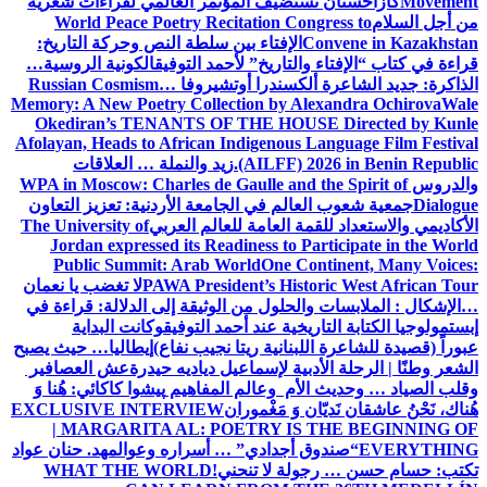
Movement
كازاخستان تستضيف المؤتمر العالمي لقراءات شعرية
من أجل السلام
World Peace Poetry Recitation Congress to
Convene in Kazakhstan
الإفتاء بين سلطة النص وحركة التاريخ:
قراءة في كتاب “الإفتاء والتاريخ” لأحمد التوفيق
الكونية الروسية…
الذاكرة: جديد الشاعرة ألكسندرا أوتشيروفا
Russian Cosmism…
Memory: A New Poetry Collection by Alexandra Ochirova
Wale
Okediran’s TENANTS OF THE HOUSE Directed by Kunle
Afolayan, Heads to African Indigenous Language Film Festival
(AILFF) 2026 in Benin Republic.
زيد والنملة … العلاقات
والدروس
WPA in Moscow: Charles de Gaulle and the Spirit of
Dialogue
جمعية شعوب العالم في الجامعة الأردنية: تعزيز التعاون
الأكاديمي والاستعداد للقمة العامة للعالم العربي
The University of
Jordan expressed its Readiness to Participate in the World
Public Summit: Arab World
One Continent, Many Voices:
PAWA President’s Historic West African Tour
لا تغضب يا نعمان
…الإشكال : الملابسات والحلول
من الوثيقة إلى الدلالة: قراءة في
إبستمولوجيا الكتابة التاريخية عند أحمد التوفيق
وكانت البداية
عبوراً (قصيدة للشاعرة اللبنانية ريتا نجيب نفاع)
إيطاليا… حيث يصبح
الشعر وطنًا | الرحلة الأدبية لإسماعيل دياديه حيدرة
عش العصافير
وقلب الصياد … وحديث الأم وعالم المفاهيم
پیشوا کاکائي: هُنا وَ
هُناك، نَحْنُ عاشقان نَديّان وَ مَغْموران
EXCLUSIVE INTERVIEW
| MARGARITA AL: POETRY IS THE BEGINNING OF
EVERYTHING
“صندوق أجدادي” … أسراره وعوالمه
د. حنان عواد
تكتب: حسام حسن … رجولة لا تنحني!
WHAT THE WORLD