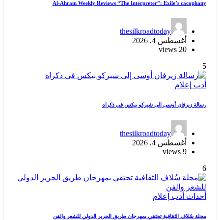
Al-Ahram Weekly Reviews “The Interpreter”: Exile’s cacophany
thesilkroadtoday
أغسطس 4, 2026
20 views
5
أدب
إعلام
رسالة زيرفان أوسى إلى شيركو بيكس في ذكراه
thesilkroadtoday
أغسطس 4, 2026
9 views
6
أحداث
أدب
إعلام
مجلة سُلاف الثقافية تحتفي بمهرجان طريق الحرير الدولي للشعر والفن