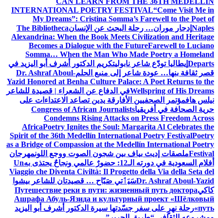
CAN LEARN FROM THE 36TH MEDELLÍN
INTERNATIONAL POETRY FESTIVAL
“Come Visit Me in
My Dreams”: Cristina Somma’s Farewell to the Poet of
Naples
إدجار موران… رحلة البحث عن الإنسان
The Bibliotheca
Alexandrina: When the Book Meets Civilization and Heritage
Becomes a Dialogue with the Future
Farewell to Luciano
Somma… When the Man Who Made Poetry a Homeland
Departs
إيطاليا تودّع شاعر نابولي
تكريم الدكتور أشرف أبو اليزيد في
قصر ثقافة بنها… عودة شاعر إلى منبع الحلم
Dr. Ashraf Aboul-
Yazid Honored at Benha Culture Palace: A Poet Returns to the
Wellspring of His Dreams
في الدفاع عن الشعراء | قصيدة للشاعر
نيلس هاف
مؤتمر الصحفيين الأفارقة يدين تصاعد الاعتداءات على
حرية الصحافة في أفريقيا
Congress of African Journalists
Condemns Rising Attacks on Press Freedom Across
Africa
Poetry Ignites the Soul: Margarita Al Celebrates the
Spirit of the 36th Medellín International Poetry Festival
Poetry
as a Bridge of Compassion at the Medellín International Poetry
Festival
ملصقات إديث بياف بين شجون الصوت ووجع اللون
مهرجان
أفلام السعودية في دورته الـ12: حضورٌ عالمي ونجاحٌ يحتذى به
Un
Viaggio che Diventa Civiltà: Il Progetto della Via della Seta del
Dr. Ashraf Aboul-Yazid
سَيَٲتي صَبّاح … قصيدتان للشاعر بيشوا
كاكي
Путешествие реки в пути: жизненный путь доктора
Ашрафа Абуль-Язида и культурный проект «Шёлковый
путь»
رحلة نهرٍ على سفر جسّدتها سيرة الدكتور أشرف أبو اليزيد
ومشروعه الثقافي “طريق الحرير”