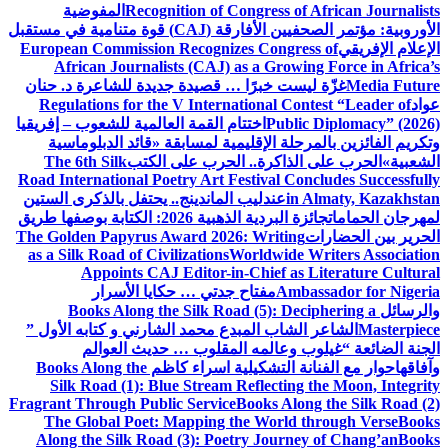
Recognition of Congress of African Journalists
المفوضية
الأوروبية: مؤتمر الصحفيين الأفارقة (CAJ) قوة متنامية في مستقبل
الإعلام الإفريقي
European Commission Recognizes Congress of
African Journalists (CAJ) as a Growing Force in Africa’s
Media Future
غزّة ليست خبرًا … قصيدة جديدة للشاعرة د. حنان
عواد
Regulations for the V International Contest “Leader of
Public Diplomacy” (2026)
اختتام القمة العالمية للشعوب – إفريقيا
وتكريم الفائزين بالمرحلة الإقليمية لمسابقة «قائد الدبلوماسية
الشعبية»
الحرب على الذاكرة.. الحرب على الكتب
The 6th Silk
Road International Poetry Art Festival Concludes Successfully
in Almaty, Kazakhstan
عندليب الماندينج.. يحتفل بالذكرى الستين
لمهرجان الحمامات
جائزة البردية الذهبية 2026: الكتابة بوصفها طريق
الحرير بين الحضارات
The Golden Papyrus Award 2026: Writing
as a Silk Road of Civilizations
Worldwide Writers Association
Appoints CAJ Editor-in-Chief as Literature Cultural
Ambassador for Nigeria
مفتاح جدتي … حكايا الأسرار
والرسائل
Books Along the Silk Road (5): Deciphering a
Masterpiece
الشاعر الشاب المبدع محمد الشارني و كتابه الأول ”
الجنة الضائعة “
غيلوب وعالمه المقلوب … حديث العوالم
وآفاقها
حوار مع الفنانة التشكيلية اسراء كاظم
Books Along the
Silk Road (1): Blue Stream Reflecting the Moon, Integrity
Fragrant Through Public Service
Books Along the Silk Road (2)
The Global Poet: Mapping the World through Verse
Books
Along the Silk Road (3): Poetry Journey of Chang’an
Books