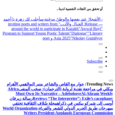
عن:
أو تحقق من الفئات الشعبية لدينا...
- الأشجارُ عند بعضِها والوطنُ مِدخَنة
-سأجلب لك زهرة يا أحمد
— Release
: الخيال والأدب
" inviting poets and writers from
around the world to participate in Kazakh
"Awwal Bayt"
Program to Support Young Poetic Talents
"Dialogue"
"Literary
"Nikolay Gumilyov و poet
Asia 2025
Subscribe
Trending News:
حوار مع القاص والشاعر منير البولاهمي
الأهرام
ويكلي في مراجعة نقدية لرواية (الترجمان): صخب المنفى
Africa
Must Own Its Narrative – Adeboboye
Al-Ahram Weekly
Reviews “The Interpreter”: Exile’s cacophany
رسالة زيرفان
أوسى إلى شيركو بيكس في ذكراه
مجلة سُلاف الثقافية تحتفي
بمهرجان طريق الحرير الدولي للشعر والفن
World Organization of
Writers President Applauds European Commission