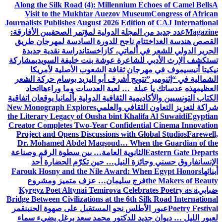
Along the Silk Road (4): Millennium Echoes of Camel Bells
A
Visit to the Mukhtar Auezov Museum
Congress of African
Journalists Publishes August 2026 Edition of CAJ International
Magazine
عدد جديد من المجلة الدولية لمؤتمر الصحفيين الأفارقة:
القصص هندسة الغد
اختتام ناجح للدورة السادسة لمهرجان طريق
الحرير الدولي للشعر في ألماتي، كازاخستان
دراسة نقدية جديدة
تستكشف الإرث الأدبي للشاعرة عوشة بنت خليفة السويدي
مشاركة
نيكيتا أنيسيموف في مهرجان ثقافة الشعوب الأصلية لأمريكا
الشمالية في “إثنومير”
تتويج أشرف أبو اليزيد بوسام حركة الشعر
العظيم
هذه عدساتك يا عبلة … لعبة العدسات وما وراءها
اتحاد
الكتاب التونسيين والأكاديمية الثقافية الدولية بألمانيا يوقعان اتفاقية
شراكة لتعزيز التعاون الثقافي والعلمي
New Monograph Explores
the Literary Legacy of Ousha bint Khalifa Al Suwaidi
Egyptian
Creator Completes Two-Year Confidential Cinema Innovation
Project and Opens Discussions with Global Studios
Farewell,
Dr. Mohamed Abdel Maqsoud… When the Guardian of the
Eastern Gate Departs
الثانوية العامة… بين سطوة الرقم وصناعة
الإنسان
فاروق حسني وجائزة النيل… حين تكرّم الحضارة أحد
أبنائها
Farouk Hosny and the Nile Award: When Egypt Honors
the Makers of Beauty
فرج سليمان… عزف متميز ومشروع
ضبابي
Kyrgyz Poet Altynai Temirova Celebrates Poetry as a
Bridge Between Civilizations at the 6th Silk Road International
Poetry Festival
عبور الأطلس نحو المستقبل على صهوة الحنين
قمر
لعبور الليل … ديوان جديد للدكتور محمد سعد برغل يضيء سماء