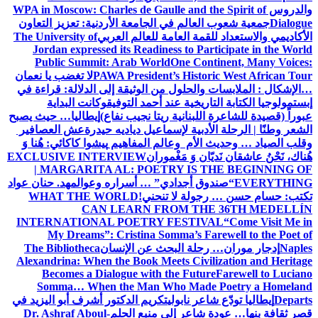
والدروس
WPA in Moscow: Charles de Gaulle and the Spirit of
Dialogue
جمعية شعوب العالم في الجامعة الأردنية: تعزيز التعاون
الأكاديمي والاستعداد للقمة العامة للعالم العربي
The University of
Jordan expressed its Readiness to Participate in the World
Public Summit: Arab World
One Continent, Many Voices:
PAWA President’s Historic West African Tour
لا تغضب يا نعمان
…الإشكال : الملابسات والحلول
من الوثيقة إلى الدلالة: قراءة في
إبستمولوجيا الكتابة التاريخية عند أحمد التوفيق
وكانت البداية
عبوراً (قصيدة للشاعرة اللبنانية ريتا نجيب نفاع)
إيطاليا… حيث يصبح
الشعر وطنًا | الرحلة الأدبية لإسماعيل دياديه حيدرة
عش العصافير
وقلب الصياد … وحديث الأم وعالم المفاهيم
پیشوا کاکائي: هُنا وَ
هُناك، نَحْنُ عاشقان نَديّان وَ مَغْموران
EXCLUSIVE INTERVIEW
| MARGARITA AL: POETRY IS THE BEGINNING OF
EVERYTHING
“صندوق أجدادي” … أسراره وعوالمه
د. حنان عواد
تكتب: حسام حسن … رجولة لا تنحني!
WHAT THE WORLD
CAN LEARN FROM THE 36TH MEDELLÍN
INTERNATIONAL POETRY FESTIVAL
“Come Visit Me in
My Dreams”: Cristina Somma’s Farewell to the Poet of
Naples
إدجار موران… رحلة البحث عن الإنسان
The Bibliotheca
Alexandrina: When the Book Meets Civilization and Heritage
Becomes a Dialogue with the Future
Farewell to Luciano
Somma… When the Man Who Made Poetry a Homeland
Departs
إيطاليا تودّع شاعر نابولي
تكريم الدكتور أشرف أبو اليزيد في
قصر ثقافة بنها… عودة شاعر إلى منبع الحلم
Dr. Ashraf Aboul-