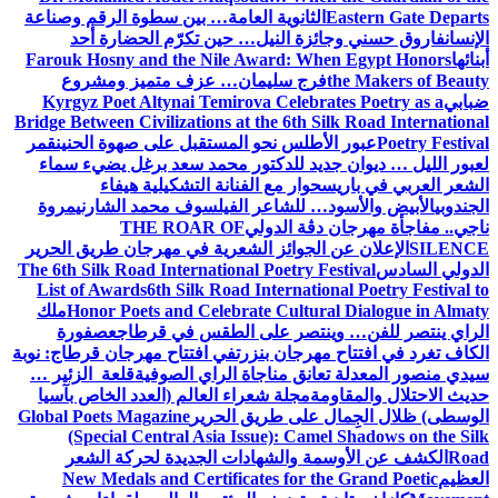
Eastern Gate Departs
الثانوية العامة… بين سطوة الرقم وصناعة
الإنسان
فاروق حسني وجائزة النيل… حين تكرّم الحضارة أحد
أبنائها
Farouk Hosny and the Nile Award: When Egypt Honors
the Makers of Beauty
فرج سليمان… عزف متميز ومشروع
ضبابي
Kyrgyz Poet Altynai Temirova Celebrates Poetry as a
Bridge Between Civilizations at the 6th Silk Road International
Poetry Festival
عبور الأطلس نحو المستقبل على صهوة الحنين
قمر
لعبور الليل … ديوان جديد للدكتور محمد سعد برغل يضيء سماء
الشعر العربي في باريس
حوار مع الفنانة التشكيلية هيفاء
الجندوبي
الأبيض والأسود… للشاعر الفيلسوف محمد الشارني
مروة
ناجي.. مفاجأة مهرجان دڨة الدولي
THE ROAR OF
SILENCE
الإعلان عن الجوائز الشعرية في مهرجان طريق الحرير
الدولي السادس
The 6th Silk Road International Poetry Festival
List of Awards
6th Silk Road International Poetry Festival to
Honor Poets and Celebrate Cultural Dialogue in Almaty
ملك
الراي ينتصر للفن… وينتصر على الطقس في قرطاج
عصفورة
الكاف تغرد في افتتاح مهرجان بنزرت
في افتتاح مهرجان قرطاج: نوبة
سيدي منصور المعدلة تعانق مناجاة الراي الصوفية
قلعة الزئير …
حديث الاحتلال والمقاومة
مجلة شعراء العالم (العدد الخاص بآسيا
الوسطى) ظلال الجِمال على طريق الحرير
Global Poets Magazine
(Special Central Asia Issue): Camel Shadows on the Silk
Road
الكشف عن الأوسمة والشهادات الجديدة لحركة الشعر
العظيم
New Medals and Certificates for the Grand Poetic