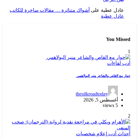
عادل عطية
على
أشواك متناثرة … مقالات ساخرة للكاتب
عادل عطية
You Missed
1
أدب
لقاءات
حوار مع القاص والشاعر منير البولاهمي
thesilkroadtoday
أغسطس 5, 2026
5 views
2
أحداث
أدب
إعلام
شخصيات