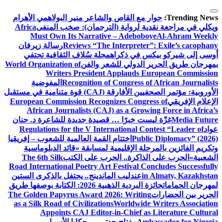
التجاوز
إلى
Trending News:
حوار مع القاص والشاعر منير البولاهمي
الأهرام
المحتوى
ويكلي في مراجعة نقدية لرواية (الترجمان): صخب المنفى
Africa
Must Own Its Narrative – Adeboboye
Al-Ahram Weekly
Reviews “The Interpreter”: Exile’s cacophany
رسالة زيرفان
أوسى إلى شيركو بيكس في ذكراه
مجلة سُلاف الثقافية تحتفي
بمهرجان طريق الحرير الدولي للشعر والفن
World Organization of
Writers President Applauds European Commission
Recognition of Congress of African Journalists
المفوضية
الأوروبية: مؤتمر الصحفيين الأفارقة (CAJ) قوة متنامية في مستقبل
الإعلام الإفريقي
European Commission Recognizes Congress of
African Journalists (CAJ) as a Growing Force in Africa’s
Media Future
غزّة ليست خبرًا … قصيدة جديدة للشاعرة د. حنان
عواد
Regulations for the V International Contest “Leader of
Public Diplomacy” (2026)
اختتام القمة العالمية للشعوب – إفريقيا
وتكريم الفائزين بالمرحلة الإقليمية لمسابقة «قائد الدبلوماسية
الشعبية»
الحرب على الذاكرة.. الحرب على الكتب
The 6th Silk
Road International Poetry Art Festival Concludes Successfully
in Almaty, Kazakhstan
عندليب الماندينج.. يحتفل بالذكرى الستين
لمهرجان الحمامات
جائزة البردية الذهبية 2026: الكتابة بوصفها طريق
الحرير بين الحضارات
The Golden Papyrus Award 2026: Writing
as a Silk Road of Civilizations
Worldwide Writers Association
Appoints CAJ Editor-in-Chief as Literature Cultural
Ambassador for Nigeria
مفتاح جدتي … حكايا الأسرار