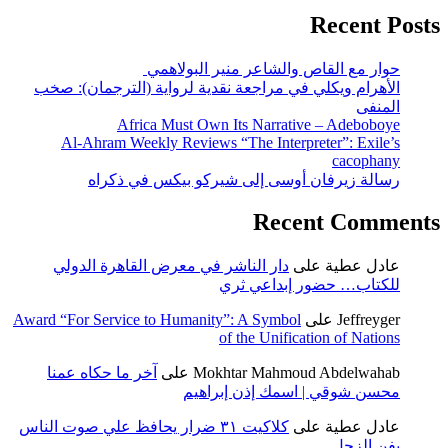
Recent Posts
حوار مع القاص والشاعر منير البولاهمي
الأهرام ويكلي في مراجعة نقدية لرواية (الترجمان): صخب
المنفى
Africa Must Own Its Narrative – Adeboboye
Al-Ahram Weekly Reviews “The Interpreter”: Exile’s
cacophany
رسالة زيرفان أوسى إلى شيركو بيكس في ذكراه
Recent Comments
عادل عطية
على
دار الناشر في معرض القاهرة الدولي
للكتاب… حضور إبداعي ثري
Jeffreyger
على
Award “For Service to Humanity”: A Symbol
of the Unification of Nations
Mokhtar Mahmoud Abdelwahab
على
آخر ما حكاه عمنا
محسن شوقي | اسمك إذن إبراهيم
عادل عطية
على
كلاكيت ٣١ ضرار يحافظ علي صوت الناس
بفن الزجل