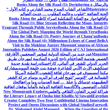
والرسائل
Books Along the Silk Road (5): Deciphering a
Masterpiece
الشاعر الشاب المبدع محمد الشارني و كتابه الأول ”
الجنة الضائعة “
غيلوب وعالمه المقلوب … حديث العوالم
وآفاقها
حوار مع الفنانة التشكيلية اسراء كاظم
Books Along the
Silk Road (1): Blue Stream Reflecting the Moon, Integrity
Fragrant Through Public Service
Books Along the Silk Road (2)
The Global Poet: Mapping the World through Verse
Books
Along the Silk Road (3): Poetry Journey of Chang’an
Books
Along the Silk Road (4): Millennium Echoes of Camel Bells
A
Visit to the Mukhtar Auezov Museum
Congress of African
Journalists Publishes August 2026 Edition of CAJ International
Magazine
عدد جديد من المجلة الدولية لمؤتمر الصحفيين الأفارقة:
القصص هندسة الغد
اختتام ناجح للدورة السادسة لمهرجان طريق
الحرير الدولي للشعر في ألماتي، كازاخستان
دراسة نقدية جديدة
تستكشف الإرث الأدبي للشاعرة عوشة بنت خليفة السويدي
مشاركة
نيكيتا أنيسيموف في مهرجان ثقافة الشعوب الأصلية لأمريكا
الشمالية في “إثنومير”
تتويج أشرف أبو اليزيد بوسام حركة الشعر
العظيم
هذه عدساتك يا عبلة … لعبة العدسات وما وراءها
اتحاد
الكتاب التونسيين والأكاديمية الثقافية الدولية بألمانيا يوقعان اتفاقية
شراكة لتعزيز التعاون الثقافي والعلمي
New Monograph Explores
the Literary Legacy of Ousha bint Khalifa Al Suwaidi
Egyptian
Creator Completes Two-Year Confidential Cinema Innovation
Project and Opens Discussions with Global Studios
Farewell,
Dr. Mohamed Abdel Maqsoud… When the Guardian of the