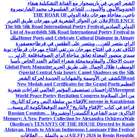
الشعر العربي في باريس
حوار مع الفنانة التشكيلية هيفاء
الجندوبي
الأبيض والأسود… للشاعر الفيلسوف محمد الشارني
مروة
ناجي.. مفاجأة مهرجان دڨة الدولي
THE ROAR OF
SILENCE
الإعلان عن الجوائز الشعرية في مهرجان طريق الحرير
الدولي السادس
The 6th Silk Road International Poetry Festival
List of Awards
6th Silk Road International Poetry Festival to
Honor Poets and Celebrate Cultural Dialogue in Almaty
ملك
الراي ينتصر للفن… وينتصر على الطقس في قرطاج
عصفورة
الكاف تغرد في افتتاح مهرجان بنزرت
في افتتاح مهرجان قرطاج: نوبة
سيدي منصور المعدلة تعانق مناجاة الراي الصوفية
قلعة الزئير …
حديث الاحتلال والمقاومة
مجلة شعراء العالم (العدد الخاص بآسيا
الوسطى) ظلال الجِمال على طريق الحرير
Global Poets Magazine
(Special Central Asia Issue): Camel Shadows on the Silk
Road
الكشف عن الأوسمة والشهادات الجديدة لحركة الشعر
العظيم
New Medals and Certificates for the Grand Poetic
Movement
كازاخستان تستضيف المؤتمر العالمي لقراءات شعرية
من أجل السلام
World Peace Poetry Recitation Congress to
Convene in Kazakhstan
الإفتاء بين سلطة النص وحركة التاريخ:
قراءة في كتاب “الإفتاء والتاريخ” لأحمد التوفيق
الكونية الروسية…
الذاكرة: جديد الشاعرة ألكسندرا أوتشيروفا
Russian Cosmism…
Memory: A New Poetry Collection by Alexandra Ochirova
Wale
Okediran’s TENANTS OF THE HOUSE Directed by Kunle
Afolayan, Heads to African Indigenous Language Film Festival
(AILFF) 2026 in Benin Republic.
زيد والنملة … العلاقات