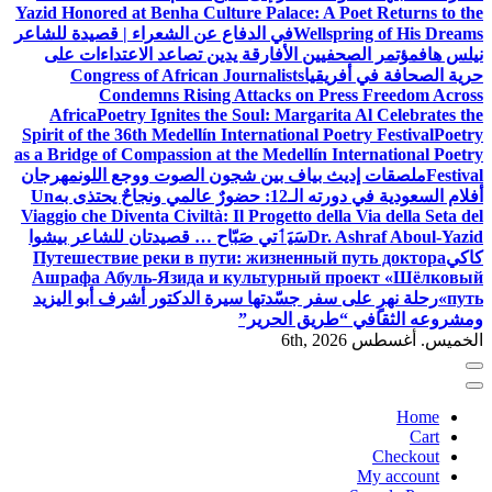
Yazid Honored at Benha Culture Palace: A Poet Returns to the
Wellspring of His Dreams
في الدفاع عن الشعراء | قصيدة للشاعر
نيلس هاف
مؤتمر الصحفيين الأفارقة يدين تصاعد الاعتداءات على
حرية الصحافة في أفريقيا
Congress of African Journalists
Condemns Rising Attacks on Press Freedom Across
Africa
Poetry Ignites the Soul: Margarita Al Celebrates the
Spirit of the 36th Medellín International Poetry Festival
Poetry
as a Bridge of Compassion at the Medellín International Poetry
Festival
ملصقات إديث بياف بين شجون الصوت ووجع اللون
مهرجان
أفلام السعودية في دورته الـ12: حضورٌ عالمي ونجاحٌ يحتذى به
Un
Viaggio che Diventa Civiltà: Il Progetto della Via della Seta del
Dr. Ashraf Aboul-Yazid
سَيَٲتي صَبّاح … قصيدتان للشاعر بيشوا
كاكي
Путешествие реки в пути: жизненный путь доктора
Ашрафа Абуль-Язида и культурный проект «Шёлковый
путь»
رحلة نهرٍ على سفر جسّدتها سيرة الدكتور أشرف أبو اليزيد
ومشروعه الثقافي “طريق الحرير”
الخميس. أغسطس 6th, 2026
Home
Cart
Checkout
My account