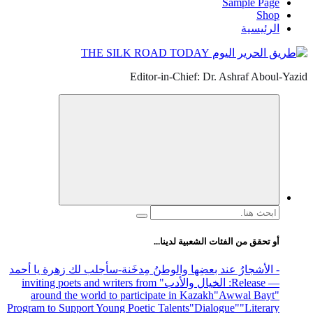
Sample Page
Shop
الرئيسية
Editor-in-Chief: Dr. Ashraf Aboul-Yazid
البحث
عن:
أو تحقق من الفئات الشعبية لدينا...
- الأشجارُ عند بعضِها والوطنُ مِدخَنة
-سأجلب لك زهرة يا أحمد
— Release
: الخيال والأدب
" inviting poets and writers from
around the world to participate in Kazakh
"Awwal Bayt"
Program to Support Young Poetic Talents
"Dialogue"
"Literary