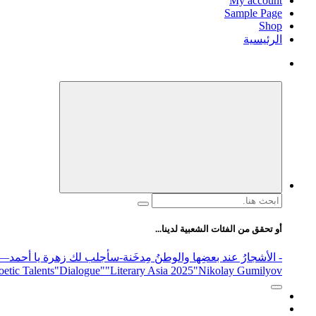
My account
Sample Page
Shop
الرئيسية
البحث
عن:
أو تحقق من الفئات الشعبية لدينا...
- الأشجارُ عند بعضِها والوطنُ مِدخَنة
-سأجلب لك زهرة يا أحمد
elease
"Nikolay Gumilyov و poet
"Literary Asia 2025
"Dialogue"
etic Talents