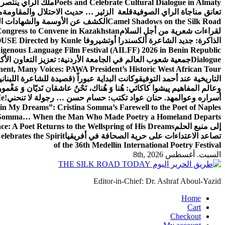
Poets and Celebrate Cultural Dialogue in Almaty
ملك الراي ينتص
تعانق مناجاة الراي الصوفية
قلعة الزئير … حديث الاحتلال والمقاومة
م
Camel Shadows on the Silk Road
الكشف عن الأوسمة والشهادات ال
لقراءات شعرية من أجل السلام
Congress to Convene in Kazakhstan
الذاكرة: جديد الشاعرة ألكسندرا أوتشيروفا
SE Directed by Kunle
digenous Language Film Festival (AILFF) 2026 in Benin Republic.
Dialogue
جمعية شعوب العالم في الجامعة الأردنية: تعزيز التعاون الأكا
ent, Many Voices: PAWA President’s Historic West African Tour
التاريخية عند أحمد التوفيق
وكانت البداية عبوراً (قصيدة للشاعرة اللبناني
وعالم المفاهيم
پیشوا کاکائي: هُنا وَ هُناك، نَحْنُ عاشقان نَديّان وَ مَغْمو
أسراره وعوالمه
د. حنان عواد تكتب: حسام حسن … رجولة لا تنحني!
Me
in My Dreams”: Cristina Somma’s Farewell to the Poet of Naples
o Somma… When the Man Who Made Poetry a Homeland Departs
إلى منبع الحلم
e: A Poet Returns to the Wellspring of His Dreams
تصاعد الاعتداءات على حرية الصحافة في أفريقيا
elebrates the Spirit
of the 36th Medellín International Poetry Festival
السبت. أغسطس 8th, 2026
Editor-in-Chief: Dr. Ashraf Aboul-Yazid
Home
Cart
Checkout