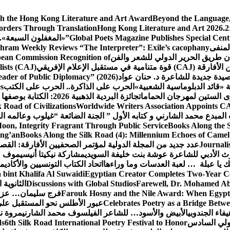
th the Hong Kong Literature and Art Award
Beyond the Language, 
Borders Through Translation
Hong Kong Literature and Art 2026.2:
Global Poets Magazine Publishes Special Cent
«المغفلون السبعة».. 
لمنفى
hram Weekly Reviews “The Interpreter”: Exile’s cacophany
ن طريق الحرير الدولي للشعر والفن
pean Commission Recognition of
تقبل الإعلام الإفريقي
ists (CAJ)
يدة جديدة للشاعرة د. حنان عواد
Leader of Public Diplomacy” (2026)
ة «قائد الدبلوماسية الشعبية»
الحرب على الذاكرة.. الحرب على الكتب
es
رى الستين لمهرجان الحمامات
جائزة البردية الذهبية 2026: الكتابة بوصفها طريق الحرير بين الحضارات
k Road of Civilizations
Worldwide Writers Association Appoints CAJ
لمبدع محمد الشارني و كتابه الأول ” الجنة الضائعة “
غيلوب وعالمه ال
Moon, Integrity Fragrant Through Public Service
Books Along the 
ang’an
Books Along the Silk Road (4): Millennium Echoes of Camel 
Journali
عدد جديد من المجلة الدولية لمؤتمر الصحفيين الأفارقة: الق
 الأدبي للشاعرة عوشة بنت خليفة السويدي
مشاركة نيكيتا أنيسيموف ف
 يا عبلة … لعبة العدسات وما وراءها
اتحاد الكتاب التونسيين والأكاديمي
bint Khalifa Al Suwaidi
Egyptian Creator Completes Two-Year Co
Farewell, Dr. Mohamed Ab
Discussions with Global Studios
الثانوية
Farouk Hosny and the Nile Award: When Egypt
فرج سليمان… عزف
Celebrates Poetry as a Bridge Betwee
عبور الأطلس نحو المستقبل على
يفاء الجندوبي
الأبيض والأسود… للشاعر الفيلسوف محمد الشارني
مروة ن
دولي السادس
6th Silk Road International Poetry Festival to Honor
ds