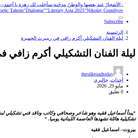
- الأشجارُ عند بعضِها والوطنُ مِدخَنة
-سأجلب لك زهرة يا أحمد
elease
"Nikolay Gumilyov و poet
"Literary Asia 2025
"Dialogue"
etic Talents
Subscribe
الرئيسية
ليلة الفنان التشكيلي أكرم زافي في ريبيرث الجميزة
ليلة الفنان التشكيلي أكرم زافي ف
thesilkroadtoday
أحداث
,
جاليري
مايو 29, 2026
0 تعليق
“يبدأ أسماعيل فقيه وهو شاعر وصحافي وكاتب وناقد فني تشكيلي لبنان
تشكيلية هائلة تشهدها العاصمة اللبنانية يوميا. “
بيروت– اسماعيل فقيه