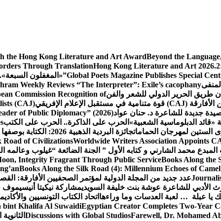
th the Hong Kong Literature and Art Award
Beyond the Language, 
Borders Through Translation
Hong Kong Literature and Art 2026.2:
Global Poets Magazine Publishes Special Cent
«المغفلون السبعة».. 
لمنفى
hram Weekly Reviews “The Interpreter”: Exile’s cacophany
ن طريق الحرير الدولي للشعر والفن
pean Commission Recognition of
تقبل الإعلام الإفريقي
ists (CAJ)
يدة جديدة للشاعرة د. حنان عواد
Leader of Public Diplomacy” (2026)
ة «قائد الدبلوماسية الشعبية»
الحرب على الذاكرة.. الحرب على الكتب
es
رى الستين لمهرجان الحمامات
جائزة البردية الذهبية 2026: الكتابة بوصفها طريق الحرير بين الحضارات
k Road of Civilizations
Worldwide Writers Association Appoints CAJ
لمبدع محمد الشارني و كتابه الأول ” الجنة الضائعة “
غيلوب وعالمه ال
Moon, Integrity Fragrant Through Public Service
Books Along the 
ang’an
Books Along the Silk Road (4): Millennium Echoes of Camel 
Journali
عدد جديد من المجلة الدولية لمؤتمر الصحفيين الأفارقة: الق
 الأدبي للشاعرة عوشة بنت خليفة السويدي
مشاركة نيكيتا أنيسيموف ف
 يا عبلة … لعبة العدسات وما وراءها
اتحاد الكتاب التونسيين والأكاديمي
bint Khalifa Al Suwaidi
Egyptian Creator Completes Two-Year Co
Farewell, Dr. Mohamed Ab
Discussions with Global Studios
الثانوية