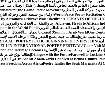
ر للفن… وينتصر على الطقس في قرطاج
عصفورة الكاف تغرد في افتتاح
جلة شعراء العالم (العدد الخاص بآسيا الوسطى) ظلال الجِمال على طر
جديدة لحركة الشعر العظيم
ficates for the Grand Poetic Movement
World Peace Poetry Recitation 
الإفتاء بين سلطة النص وحركة التاريخ
 by Alexandra Ochirova
Wale Okediran’s TENANTS OF THE HOU
Afolayan, Heads to African In
زيد والنملة … العلاقات والدروس
 of
ديمي والاستعداد للقمة العامة للعالم العربي
ipate in the World Public
One Contin
Summit: Arab World
لا تغضب يا نعمان …الإشكال : الملا
ة ريتا نجيب نفاع)
إيطاليا… حيث يصبح الشعر وطنًا | الرحلة الأدبية لإسم
ران
ITA AL: POETRY IS THE BEGINNING OF EVERYTHING
ELLÍN INTERNATIONAL POETRY FESTIVAL
“Come Visit 
إدجار موران… رحلة البحث عن الإنسان
ation and Heritage Becomes a
Farewell to Lucian
Dialogue with the Future
إيطاليا تودّع شاعر ناب
Dr. Ashraf Aboul-Yazid Honored at Benha Culture Palac
في الدفاع 
ress Freedom Across Africa
Poetry Ignites the Soul: Margarita Al C