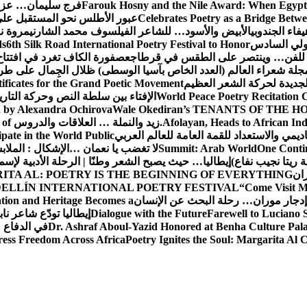
Farouk Hosny and the Nile Award: When Egypt
فرج سليمان… عزف
Celebrates Poetry as a Bridge Betwee
عبور الأطلس نحو المستقبل على
يفاء الجندوبي
الأبيض والأسود… للشاعر الفيلسوف محمد الشارني
مروة ن
دولي السادس
6th Silk Road International Poetry Festival to Honor
ds
ر للفن… وينتصر على الطقس في قرطاج
عصفورة الكاف تغرد في افتتاح
جلة شعراء العالم (العدد الخاص بآسيا الوسطى) ظلال الجِمال على طر
جديدة لحركة الشعر العظيم
ficates for the Grand Poetic Movement
World Peace Poetry Recitation 
الإفتاء بين سلطة النص وحركة التاريخ
 by Alexandra Ochirova
Wale Okediran’s TENANTS OF THE HOU
Afolayan, Heads to African In
زيد والنملة … العلاقات والدروس
 of
ديمي والاستعداد للقمة العامة للعالم العربي
ipate in the World Public
One Contin
Summit: Arab World
لا تغضب يا نعمان …الإشكال : الملا
ة ريتا نجيب نفاع)
إيطاليا… حيث يصبح الشعر وطنًا | الرحلة الأدبية لإسم
ران
ITA AL: POETRY IS THE BEGINNING OF EVERYTHING
ELLÍN INTERNATIONAL POETRY FESTIVAL
“Come Visit 
إدجار موران… رحلة البحث عن الإنسان
ation and Heritage Becomes a
Farewell to Lucian
Dialogue with the Future
إيطاليا تودّع شاعر ناب
Dr. Ashraf Aboul-Yazid Honored at Benha Culture Palac
في الدفاع 
ress Freedom Across Africa
Poetry Ignites the Soul: Margarita Al C