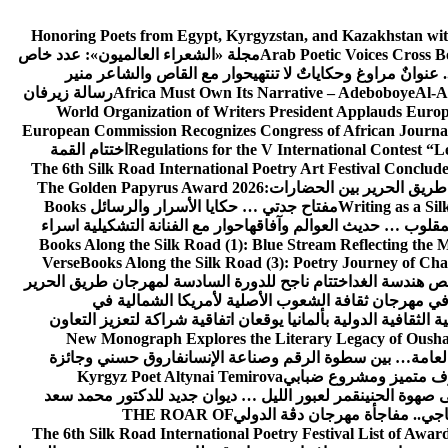
Honoring Poets from Egypt, Kyrgyzstan, and Kazakhstan wi
Arab Poetic Voices Cross 
مجلة «الشعراء العالميون»: عدد خاص
عنوانٌ مراوغ وحكاياتٌ لا تنتهي
حوار مع القاص والشاعر منير
Al-A
Africa Must Own Its Narrative – Adeboboye
رسالة زيرفان
World Organization of Writers President Applauds Euro
European Commission Recognizes Congress of African Journal
Regulations for the V International Contest “
اختتام القمة
The 6th Silk Road International Poetry Art Festival Conclud
The Golden Papyrus Award 2026:
Writing as a Sil
مفتاح جدتي … حكايا الأسرار والرسائل
Books
مقلوب … حديث العوالم وآفاقها
حوار مع الفنانة التشكيلية اسراء
Books Along the Silk Road (1): Blue Stream Reflecting the 
Verse
Books Along the Silk Road (3): Poetry Journey of Ch
صص هندسة الغد
اختتام ناجح للدورة السادسة لمهرجان طريق الحرير
ي مهرجان ثقافة الشعوب الأصلية لأمريكا الشمالية في
ة الثقافية الدولية بألمانيا يوقعان اتفاقية شراكة لتعزيز التعاون
New Monograph Explores the Literary Legacy of Ousha 
 العامة… بين سطوة الرقم وصناعة الإنسان
فاروق حسني وجائزة
 متميز ومشروع ضبابي
Kyrgyz Poet Altynai Temirova
 صهوة الحنين
قمر لعبور الليل … ديوان جديد للدكتور محمد سعد
اجي.. مفاجأة مهرجان دڨة الدولي
THE ROAR OF
The 6th Silk Road International Poetry Festival List of Awar