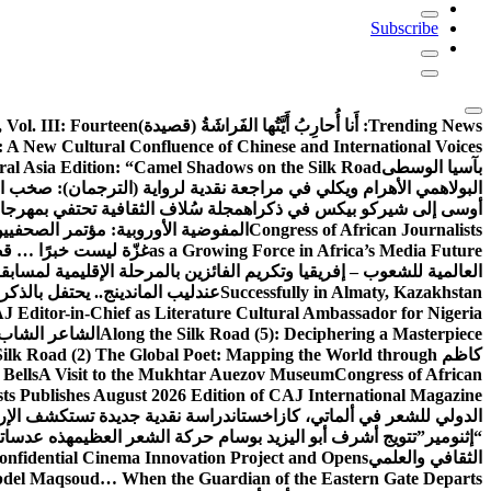
Subscribe
Trending News:
أَنا أُحارِبُ أَيَّتُها الفَراشَةُ (قصيدة)
Vol. III: Fourteen
 A New Cultural Confluence of Chinese and International Voices
بآسيا الوسطى
ral Asia Edition: “Camel Shadows on the Silk Road”
البولاهمي
الأهرام ويكلي في مراجعة نقدية لرواية (الترجمان): صخب ا
أوسى إلى شيركو بيكس في ذكراه
مجلة سُلاف الثقافية تحتفي بمهرجا
Congress of African Journalists
المفوضية الأوروبية: مؤتمر الصحفيين الأفارقة (CAJ) قوة متنامية في مس
as a Growing Force in Africa’s Media Future
غزّة ليست خبرًا … قص
العالمية للشعوب – إفريقيا وتكريم الفائزين بالمرحلة الإقليمية لمسابق
Successfully in Almaty, Kazakhstan
عندليب الماندينج.. يحتفل بالذك
 Editor-in-Chief as Literature Cultural Ambassador for Nigeria
Along the Silk Road (5): Deciphering a Masterpiece
الشاعر الشاب ا
كاظم
Silk Road (2) The Global Poet: Mapping the World through
Bells
A Visit to the Mukhtar Auezov Museum
Congress of African
sts Publishes August 2026 Edition of CAJ International Magazine
الدولي للشعر في ألماتي، كازاخستان
دراسة نقدية جديدة تستكشف الإرث
“إثنومير”
تتويج أشرف أبو اليزيد بوسام حركة الشعر العظيم
هذه عدساتك
الثقافي والعلمي
nfidential Cinema Innovation Project and Opens
del Maqsoud… When the Guardian of the Eastern Gate Departs