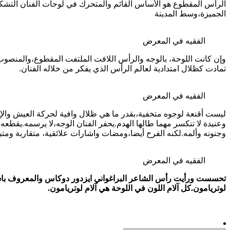
الجميزة،وسط المدينة
الفقيه في المعرض
وإن كانت اللوحة، بالوجه والرأس اللافت الملتفت المقطوع،والمنصوب 
تمادت كظلال امتدادية لعالم الرأس الذي يفكر من خلاله الفنان.
الفقيه في المعرض
ليست أقنعة لوجوه متخفية،بقدر ما هي ظلال وافية لحركة العيش والإ
وعنيدة لا تنكسر مهما طالها الهدم.يحفر الفنان الوجه،لا يرسمه.يقط
وجنونه وألمه.لكنه الفرح أيضا،ومضات واشارات علائقية، متقاربة ومتبا
الفقيه في المعرض
تحسست ورأيت رأس الشاعر البراغواني ايزدور دوكاس والمعروف باس
لوتريامون.كل آلام اللون في اللوحة هي آلام لوتريامون.