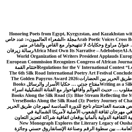
Honoring Poets from Egypt, Kyrgyzstan, and Kazakhstan wi
Arab Poetic Voices Cross 
مجلة «الشعراء العالميون»: عدد خاص
عنوانٌ مراوغ وحكاياتٌ لا تنتهي
حوار مع القاص والشاعر منير
Al-A
Africa Must Own Its Narrative – Adeboboye
رسالة زيرفان
World Organization of Writers President Applauds Euro
European Commission Recognizes Congress of African Journal
Regulations for the V International Contest “
اختتام القمة
The 6th Silk Road International Poetry Art Festival Conclud
The Golden Papyrus Award 2026:
Writing as a Sil
مفتاح جدتي … حكايا الأسرار والرسائل
Books
مقلوب … حديث العوالم وآفاقها
حوار مع الفنانة التشكيلية اسراء
Books Along the Silk Road (1): Blue Stream Reflecting the 
Verse
Books Along the Silk Road (3): Poetry Journey of Ch
صص هندسة الغد
اختتام ناجح للدورة السادسة لمهرجان طريق الحرير
ي مهرجان ثقافة الشعوب الأصلية لأمريكا الشمالية في
ة الثقافية الدولية بألمانيا يوقعان اتفاقية شراكة لتعزيز التعاون
New Monograph Explores the Literary Legacy of Ousha 
 العامة… بين سطوة الرقم وصناعة الإنسان
فاروق حسني وجائزة