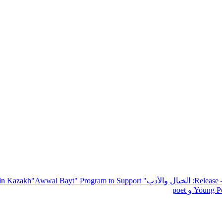
— R
: الخيال والأدب
" inviting poets and writers from around the world to participate in Kazakh
"Awwal Bayt" Program to Support
Young Po