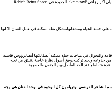
الرأس المقطوع هو الأساس القائم والمتحرك في لوحات الفنان التشكيلي أكرم زافي akram zavě الجديدة في Rebirth Beirut Space
على جسد الحياة ومشقاتها،تشكل نقلة ممكنة في عمل الفنان،الا انها
قامة والتجوال في مناخات حياة ممكنة أيضا.لكنها أيضا،رؤوس قاسية
عه من جذوعه،ويعيد تركيبه،وفق أصول نظرة خاصة ،تنبثق من تعبه
عدة ،تتقاطع عند الحد الفاصل،بين الجنون والعبقرية.
م الشاعر الفرنسي لوتريامون.كل الوجوه في لوحة الفنان هي وجه