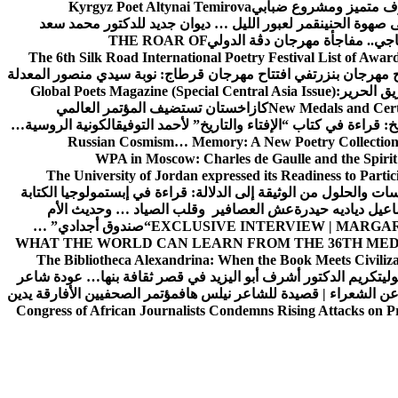
 متميز ومشروع ضبابي
Kyrgyz Poet Altynai Temirova
 صهوة الحنين
قمر لعبور الليل … ديوان جديد للدكتور محمد سعد
اجي.. مفاجأة مهرجان دڨة الدولي
THE ROAR OF
The 6th Silk Road International Poetry Festival List of Awar
 مهرجان بنزرت
في افتتاح مهرجان قرطاج: نوبة سيدي منصور المعدلة
يق الحرير
Global Poets Magazine (Special Central Asia Issue):
New Medals and Certi
كازاخستان تستضيف المؤتمر العالمي
: قراءة في كتاب “الإفتاء والتاريخ” لأحمد التوفيق
الكونية الروسية…
Russian Cosmism… Memory: A New Poetry Collection
WPA in Moscow: Charles de Gaulle and the Spirit
The University of Jordan expressed its Readiness to Partic
بسات والحلول
من الوثيقة إلى الدلالة: قراءة في إبستمولوجيا الكتابة
اعيل دياديه حيدرة
عش العصافير وقلب الصياد … وحديث الأم
EXCLUSIVE INTERVIEW | MARGAR
“صندوق أجدادي” …
WHAT THE WORLD CAN LEARN FROM THE 36TH MED
The Bibliotheca Alexandrina: When the Book Meets Civiliz
ولي
تكريم الدكتور أشرف أبو اليزيد في قصر ثقافة بنها… عودة شاعر
عن الشعراء | قصيدة للشاعر نيلس هاف
مؤتمر الصحفيين الأفارقة يدين
Congress of African Journalists Condemns Rising Attacks on P