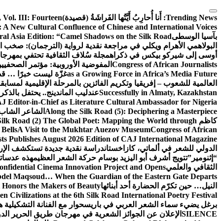
التجاوز
إلى
Trending News:
أَنا أُحارِبُ أَيَّتُها الفَراشَةُ (قصيدة)
Vol. III: Fourteen
المحتوى
 A New Cultural Confluence of Chinese and International Voices
بآسيا الوسطى
ral Asia Edition: “Camel Shadows on the Silk Road”
البولاهمي
الأهرام ويكلي في مراجعة نقدية لرواية (الترجمان): صخب ا
أوسى إلى شيركو بيكس في ذكراه
مجلة سُلاف الثقافية تحتفي بمهرجا
Congress of African Journalists
المفوضية الأوروبية: مؤتمر الصحفيين الأفارقة (CAJ) قوة متنامية في مس
as a Growing Force in Africa’s Media Future
غزّة ليست خبرًا … قص
العالمية للشعوب – إفريقيا وتكريم الفائزين بالمرحلة الإقليمية لمسابق
Successfully in Almaty, Kazakhstan
عندليب الماندينج.. يحتفل بالذك
 Editor-in-Chief as Literature Cultural Ambassador for Nigeria
Along the Silk Road (5): Deciphering a Masterpiece
الشاعر الشاب ا
كاظم
Silk Road (2) The Global Poet: Mapping the World through
Bells
A Visit to the Mukhtar Auezov Museum
Congress of African
sts Publishes August 2026 Edition of CAJ International Magazine
الدولي للشعر في ألماتي، كازاخستان
دراسة نقدية جديدة تستكشف الإرث
“إثنومير”
تتويج أشرف أبو اليزيد بوسام حركة الشعر العظيم
هذه عدساتك
الثقافي والعلمي
nfidential Cinema Innovation Project and Opens
del Maqsoud… When the Guardian of the Eastern Gate Departs
النيل… حين تكرّم الحضارة أحد أبنائها
 Honors the Makers of Beauty
n Civilizations at the 6th Silk Road International Poetry Festival
برغل يضيء سماء الشعر العربي في باريس
حوار مع الفنانة التشكيلية ه
SILENCE
الإعلان عن الجوائز الشعرية في مهرجان طريق الحرير ال