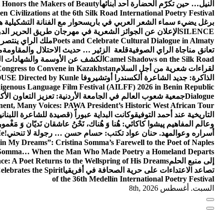
النيل… حين تكرّم الحضارة أحد أبنائها
 Honors the Makers of Beauty
n Civilizations at the 6th Silk Road International Poetry Festival
برغل يضيء سماء الشعر العربي في باريس
حوار مع الفنانة التشكيلية ه
SILENCE
الإعلان عن الجوائز الشعرية في مهرجان طريق الحرير ال
Poets and Celebrate Cultural Dialogue in Almaty
ملك الراي ينتص
تعانق مناجاة الراي الصوفية
قلعة الزئير … حديث الاحتلال والمقاومة
م
Camel Shadows on the Silk Road
الكشف عن الأوسمة والشهادات ال
لقراءات شعرية من أجل السلام
Congress to Convene in Kazakhstan
الذاكرة: جديد الشاعرة ألكسندرا أوتشيروفا
SE Directed by Kunle
digenous Language Film Festival (AILFF) 2026 in Benin Republic.
Dialogue
جمعية شعوب العالم في الجامعة الأردنية: تعزيز التعاون الأكا
ent, Many Voices: PAWA President’s Historic West African Tour
التاريخية عند أحمد التوفيق
وكانت البداية عبوراً (قصيدة للشاعرة اللبناني
وعالم المفاهيم
پیشوا کاکائي: هُنا وَ هُناك، نَحْنُ عاشقان نَديّان وَ مَغْمو
أسراره وعوالمه
د. حنان عواد تكتب: حسام حسن … رجولة لا تنحني!
Me
in My Dreams”: Cristina Somma’s Farewell to the Poet of Naples
o Somma… When the Man Who Made Poetry a Homeland Departs
إلى منبع الحلم
e: A Poet Returns to the Wellspring of His Dreams
تصاعد الاعتداءات على حرية الصحافة في أفريقيا
elebrates the Spirit
of the 36th Medellín International Poetry Festival
السبت. أغسطس 8th, 2026