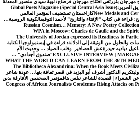
 مهرجان بنزرت
في افتتاح مهرجان قرطاج: نوبة سيدي منصور المعدلة
يق الحرير
Global Poets Magazine (Special Central Asia Issue):
New Medals and Certi
كازاخستان تستضيف المؤتمر العالمي
: قراءة في كتاب “الإفتاء والتاريخ” لأحمد التوفيق
الكونية الروسية…
Russian Cosmism… Memory: A New Poetry Collection
WPA in Moscow: Charles de Gaulle and the Spirit
The University of Jordan expressed its Readiness to Partic
بسات والحلول
من الوثيقة إلى الدلالة: قراءة في إبستمولوجيا الكتابة
اعيل دياديه حيدرة
عش العصافير وقلب الصياد … وحديث الأم
EXCLUSIVE INTERVIEW | MARGAR
“صندوق أجدادي” …
WHAT THE WORLD CAN LEARN FROM THE 36TH MED
The Bibliotheca Alexandrina: When the Book Meets Civiliz
ولي
تكريم الدكتور أشرف أبو اليزيد في قصر ثقافة بنها… عودة شاعر
عن الشعراء | قصيدة للشاعر نيلس هاف
مؤتمر الصحفيين الأفارقة يدين
Congress of African Journalists Condemns Rising Attacks on P