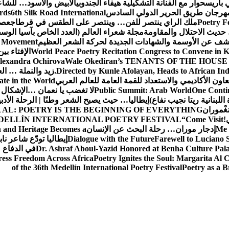
 باريس
حوار مع الفنانة التشكيلية هيفاء الجندوبي
الأبيض والأسود… للشاع
 مهرجان طريق الحرير الدولي السادس
6th Silk Road International
ards
Poetry F
ملك الراي ينتصر للفن… وينتصر على الطقس في قرطاج
عصف
حديث الاحتلال والمقاومة
مجلة شعراء العالم (العدد الخاص بآسيا الو
شف عن الأوسمة والشهادات الجديدة لحركة الشعر العظيم
ic Movement
World Peace Poetry Recitation Congress to Convene in 
الإفتاء بي
lexandra Ochirova
Wale Okediran’s TENANTS OF THE HOUSE
Directed by Kunle Afolayan, Heads to African In
زيد والنملة … ا
اون الأكاديمي والاستعداد للقمة العامة للعالم العربي
ate in the World
One Contin
Public Summit: Arab World
لا تغضب يا نعمان …الإشكال 
للبنانية ريتا نجيب نفاع)
إيطاليا… حيث يصبح الشعر وطنًا | الرحلة الأدب
مَغْموران
 AL: POETRY IS THE BEGINNING OF EVERYTHING
!
“Come Visit
DELLÍN INTERNATIONAL POETRY FESTIVAL
Me 
إدجار موران… رحلة البحث عن الإنسان
n and Heritage Becomes a
Farewell to Lucian
Dialogue with the Future
إيطاليا تودّع شاعر ناب
Dr. Ashraf Aboul-Yazid Honored at Benha Culture Palac
في الدفاع 
ress Freedom Across Africa
Poetry Ignites the Soul: Margarita Al C
of the 36th Medellín International Poetry Festival
Poetry as a B