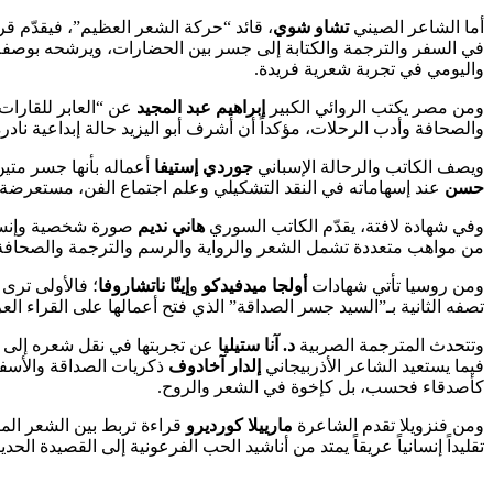
أما الشاعر الصيني
تشاو شوي
، قائد “حركة الشعر العظيم”، فيقدّم قراء
في السفر والترجمة والكتابة إلى جسر بين الحضارات، ويرشحه بوصفه ص
واليومي في تجربة شعرية فريدة.
ومن مصر يكتب الروائي الكبير
إبراهيم عبد المجيد
عن “العابر للقارات
والصحافة وأدب الرحلات، مؤكداً أن أشرف أبو اليزيد حالة إبداعية ن
ويصف الكاتب والرحالة الإسباني
جوردي إستيفا
أعماله بأنها جسر متين
حسن
عند إسهاماته في النقد التشكيلي وعلم اجتماع الفن، مستعرضة ك
وفي شهادة لافتة، يقدّم الكاتب السوري
هاني نديم
صورة شخصية وإنسانية
من مواهب متعددة تشمل الشعر والرواية والرسم والترجمة والصحافة 
ومن روسيا تأتي شهادات
أولجا ميدفيدكو
و
إينّا ناتشاروفا
؛ فالأولى ترى 
تصفه الثانية بـ”السيد جسر الصداقة” الذي فتح أعمالها على القراء ال
وتتحدث المترجمة الصربية
د. آنا ستيليا
عن تجربتها في نقل شعره إلى لغ
فيما يستعيد الشاعر الأذربيجاني
إلدار آخادوف
ذكريات الصداقة والأسفار
كأصدقاء فحسب، بل كإخوة في الشعر والروح.
ومن فنزويلا تقدم الشاعرة
مارييلا كورديرو
قراءة تربط بين الشعر المص
تقليداً إنسانياً عريقاً يمتد من أناشيد الحب الفرعونية إلى القصيدة الحديث