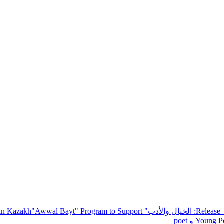
— R
: الخيال والأدب
" inviting poets and writers from around the world to participate in Kazakh
"Awwal Bayt" Program to Support
Young Po