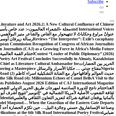
Subscribe
terature and Art 2026.2: A New Cultural Confluence of Chinese
and International Voices
مجلة «الشعراء العالميون»: عدد خاص بآسي
عنوانٌ مراوغ وحكاياتٌ لا تنتهي
حوار مع القاص والشاعر منير البولاهمي
Reviews “The Interpreter”: Exile’s cacophany
رسالة زيرفان أوسى
pean Commission Recognition of Congress of African Journalists
 Journalists (CAJ) as a Growing Force in Africa’s Media Future
Contest “Leader of Public Diplomacy” (2026)
اختتام القمة العالمية
Poetry Art Festival Concludes Successfully in Almaty, Kazakhstan
الحرير بين الحضارات
Chief as Literature Cultural Ambassador for
Nigeria
مفتاح جدتي … حكايا الأسرار والرسائل
hering a Masterpiece
حديث العوالم وآفاقها
حوار مع الفنانة التشكيلية اسراء كاظم
Road (2)
the Silk Road (4): Millennium Echoes of Camel Bells
A Visit to the
sts Publishes August 2026 Edition of CAJ International Magazine
الغد
اختتام ناجح للدورة السادسة لمهرجان طريق الحرير الدولي للشعر 
ثقافة الشعوب الأصلية لأمريكا الشمالية في “إثنومير”
تتويج أشرف أبو 
بألمانيا يوقعان اتفاقية شراكة لتعزيز التعاون الثقافي والعلمي
idential
del Maqsoud… When the Guardian of the Eastern Gate Departs
وصناعة الإنسان
فاروق حسني وجائزة النيل… حين تكرّم الحضارة أحد أبن
ضبابي
izations at the 6th Silk Road International Poetry Festival