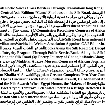
rab Poetic Voices Cross Borders Through Translation
Hong Kong Li
ا الوسطى
 Central Asia Edition: “Camel Shadows on the Silk Road”
الأهرام ويكلي في مراجعة نقدية لرواية (الترجمان): صخب المنفى
ekly
 إلى شيركو بيكس في ذكراه
مجلة سُلاف الثقافية تحتفي بمهرجان طري
President Applauds Euro
المفوضية الأوروبية: مؤتمر الصحفيين الأفارقة (CAJ) قوة متنامية في مستقبل الإعلام ال
Commission Recognizes Congress of African
غزّة ليست خبرًا … قصيد
 للشعوب – إفريقيا وتكريم الفائزين بالمرحلة الإقليمية لمسابقة «قائد ا
Silk Road International 
عندليب الماندينج.. يحتفل بالذكرى الستين لم
ilizations
Worldwide Writers Association Appoints CAJ Editor-in-
Books Along the Silk Road (5): Decip
الشاعر الشاب المبدع محمد الشا
, Integrity Fragrant Through Public Service
Books Along the Silk 
long the Silk Road (3): Poetry Journey of Chang’an
Books Along 
Congress of African Journali
Mukhtar Auezov Museum
عدد جديد م
في ألماتي، كازاخستان
دراسة نقدية جديدة تستكشف الإرث الأدبي للشا
اليزيد بوسام حركة الشعر العظيم
هذه عدساتك يا عبلة … لعبة العدسات
nt Khalifa Al Suwaidi
Egyptian Creator Completes Two-Year Conf
 Opens Discussions with Global Studios
Farewell, Dr. Mohamed Ab
ائها
d the Nile Award: When Egypt Honors the Makers of Beauty
Poet Altynai Temirova Celebrates Poetry as a Bridge Between Civil
 باريس
حوار مع الفنانة التشكيلية هيفاء الجندوبي
الأبيض والأسود… للشاع
 مهرجان طريق الحرير الدولي السادس
6th Silk Road International
ards
Poetry F
ملك الراي ينتصر للفن… وينتصر على الطقس في قرطاج
عصف