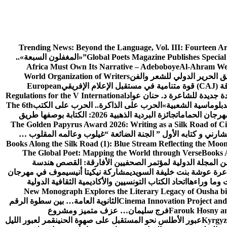
Trending News:
Beyond the Language, Vol. III: Fourteen A
Global Poets Magazine Publishes Special
«المغفلون السبعة»..
Africa Must Own Its Narrative – Adeboboye
Al-Ahram We
ق الحرير الدولي للشعر والفن
World Organization of Writers
إفريقي
European
ة جديدة للشاعرة د. حنان عواد
Regulations for the V International
لدبلوماسية الشعبية»
الحرب على الذاكرة.. الحرب على الكتب
The 6th
هرجان الحمامات
جائزة البردية الذهبية 2026: الكتابة بوصفها طريق
The Golden Papyrus Award 2026: Writing as a Silk Road of Civ
رني و كتابه الأول ” الجنة الضائعة “
غيلوب وعالمه المقلوب …
Books Along the Silk Road (1): Blue Stream Reflecting the Moon
The Global Poet: Mapping the World through Verse
Books A
ن المجلة الدولية لمؤتمر الصحفيين الأفارقة: القصص هندسة
عرة عوشة بنت خليفة السويدي
مشاركة نيكيتا أنيسيموف في مهرجان
 وما وراءها
اتحاد الكتاب التونسيين والأكاديمية الثقافية الدولية
New Monograph Explores the Literary Legacy of Ousha bi
Cinema Innovation Project and
الثانوية العامة… بين سطوة الرقم
Farouk Hosny an
فرج سليمان… عزف متميز ومشروع
Kyrgyz 
عبور الأطلس نحو المستقبل على صهوة الحنين
قمر لعبور الليل