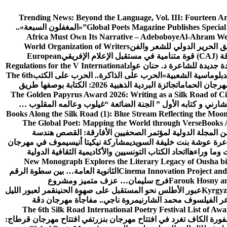
Trending News:
Beyond the Language, Vol. III: Fourteen A
Global Poets Magazine Publishes Special
«المغفلون السبعة»..
Africa Must Own Its Narrative – Adeboboye
Al-Ahram We
ق الحرير الدولي للشعر والفن
World Organization of Writers
إفريقي
European
ة جديدة للشاعرة د. حنان عواد
Regulations for the V International
لدبلوماسية الشعبية»
الحرب على الذاكرة.. الحرب على الكتب
The 6th
هرجان الحمامات
جائزة البردية الذهبية 2026: الكتابة بوصفها طريق
The Golden Papyrus Award 2026: Writing as a Silk Road of Civ
رني و كتابه الأول ” الجنة الضائعة “
غيلوب وعالمه المقلوب …
Books Along the Silk Road (1): Blue Stream Reflecting the Moon
The Global Poet: Mapping the World through Verse
Books A
ن المجلة الدولية لمؤتمر الصحفيين الأفارقة: القصص هندسة
عرة عوشة بنت خليفة السويدي
مشاركة نيكيتا أنيسيموف في مهرجان
 وما وراءها
اتحاد الكتاب التونسيين والأكاديمية الثقافية الدولية
New Monograph Explores the Literary Legacy of Ousha bi
Cinema Innovation Project and
الثانوية العامة… بين سطوة الرقم
Farouk Hosny an
فرج سليمان… عزف متميز ومشروع
Kyrgyz 
عبور الأطلس نحو المستقبل على صهوة الحنين
قمر لعبور الليل
ر الفيلسوف محمد الشارني
مروة ناجي.. مفاجأة مهرجان دڨة
The 6th Silk Road International Poetry Festival List of Aw
ورة الكاف تغرد في افتتاح مهرجان بنزرت
في افتتاح مهرجان قرطاج: