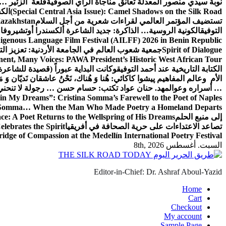
نوبة سيدي منصور المعدلة تعانق مناجاة الراي الصوفية
قلعة الزئير … 
(Special Central Asia Issue): Camel Shadows on the Silk Road
الك
تستضيف المؤتمر العالمي لقراءات شعرية من أجل السلام
Kazakhstan
التوفيق
الكونية الروسية… الذاكرة: جديد الشاعرة ألكسندرا أوتشيروفا
digenous Language Film Festival (AILFF) 2026 in Benin Republic.
Spirit of Dialogue
جمعية شعوب العالم في الجامعة الأردنية: تعزيز التع
ent, Many Voices: PAWA President’s Historic West African Tour
الكتابة التاريخية عند أحمد التوفيق
وكانت البداية عبوراً (قصيدة للشاعرة ا
الأم وعالم المفاهيم
پیشوا کاکائي: هُنا وَ هُناك، نَحْنُ عاشقان نَديّان وَ 
… أسراره وعوالمه
د. حنان عواد تكتب: حسام حسن … رجولة لا تنحني
in My Dreams”: Cristina Somma’s Farewell to the Poet of Naples
o Somma… When the Man Who Made Poetry a Homeland Departs
إلى منبع الحلم
e: A Poet Returns to the Wellspring of His Dreams
تصاعد الاعتداءات على حرية الصحافة في أفريقيا
elebrates the Spirit
ridge of Compassion at the Medellín International Poetry Festival
السبت. أغسطس 8th, 2026
Editor-in-Chief: Dr. Ashraf Aboul-Yazid
Home
Cart
Checkout
My account
Sample Page