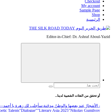
Checkout
My account
Sample Page
Shop
الرئيسية
Editor-in-Chief: Dr. Ashraf Aboul-Yazid
البحث
عن:
أو تحقق من الفئات الشعبية لدينا...
- الأشجارُ عند بعضِها والوطنُ مِدخَنة
-سأجلب لك زهرة يا أحمد
elease
"Nikolay Gumilyov و poet
"Literary Asia 2025
"Dialogue"
etic Talents