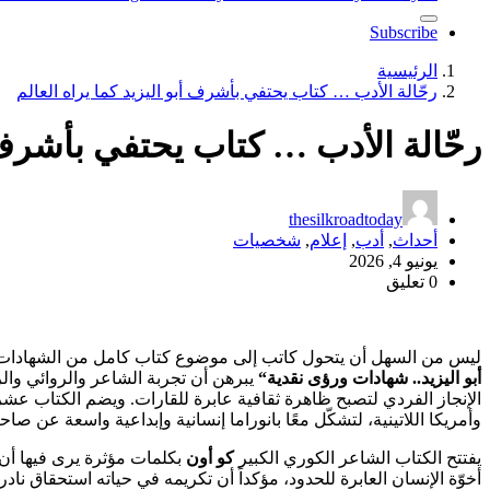
Subscribe
الرئيسية
رحّالة الأدب … كتاب يحتفي بأشرف أبو اليزيد كما يراه العالم
رحّالة الأدب … كتاب يحتفي بأشرف أ
thesilkroadtoday
أحداث
,
أدب
,
إعلام
,
شخصيات
يونيو 4, 2026
0 تعليق
ليس من السهل أن يتحول كاتب إلى موضوع كتاب كامل من الشهادات و
أبو اليزيد.. شهادات ورؤى نقدية
“
يبرهن أن تجربة الشاعر والروائي وا
الإنجاز الفردي لتصبح ظاهرة ثقافية عابرة للقارات. ويضم الكتاب عشرات
وأمريكا اللاتينية، لتشكّل معًا بانوراما إنسانية وإبداعية واسعة ع
يفتتح الكتاب الشاعر الكوري الكبير
كو أون
بكلمات مؤثرة يرى فيها أن 
أخوّة الإنسان العابرة للحدود، مؤكداً أن تكريمه في حياته استحقاق ناد