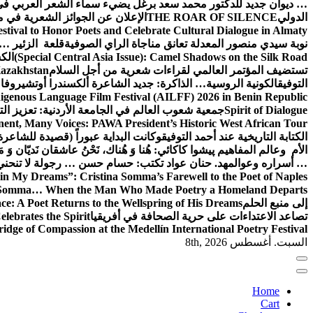
… ديوان جديد للدكتور محمد سعد برغل يضيء سماء الشعر العربي في
الدولي
THE ROAR OF SILENCE
الإعلان عن الجوائز الشعرية في
estival to Honor Poets and Celebrate Cultural Dialogue in Almaty
نوبة سيدي منصور المعدلة تعانق مناجاة الراي الصوفية
قلعة الزئير … 
(Special Central Asia Issue): Camel Shadows on the Silk Road
الك
تستضيف المؤتمر العالمي لقراءات شعرية من أجل السلام
Kazakhstan
التوفيق
الكونية الروسية… الذاكرة: جديد الشاعرة ألكسندرا أوتشيروفا
digenous Language Film Festival (AILFF) 2026 in Benin Republic.
Spirit of Dialogue
جمعية شعوب العالم في الجامعة الأردنية: تعزيز التع
ent, Many Voices: PAWA President’s Historic West African Tour
الكتابة التاريخية عند أحمد التوفيق
وكانت البداية عبوراً (قصيدة للشاعرة ا
الأم وعالم المفاهيم
پیشوا کاکائي: هُنا وَ هُناك، نَحْنُ عاشقان نَديّان وَ 
… أسراره وعوالمه
د. حنان عواد تكتب: حسام حسن … رجولة لا تنحني
in My Dreams”: Cristina Somma’s Farewell to the Poet of Naples
o Somma… When the Man Who Made Poetry a Homeland Departs
إلى منبع الحلم
e: A Poet Returns to the Wellspring of His Dreams
تصاعد الاعتداءات على حرية الصحافة في أفريقيا
elebrates the Spirit
ridge of Compassion at the Medellín International Poetry Festival
السبت. أغسطس 8th, 2026
Home
Cart