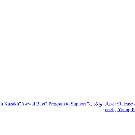
— R
: الخيال والأدب
" inviting poets and writers from around the world to participate in Kazakh
"Awwal Bayt" Program to Support
Young Po