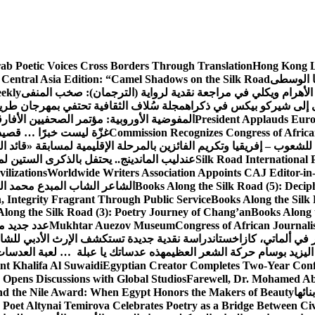
rab Poetic Voices Cross Borders Through Translation
Hong Kong Li
ا الوسطى
 Central Asia Edition: “Camel Shadows on the Silk Road”
الأهرام ويكلي في مراجعة نقدية لرواية (الترجمان): صخب المنفى
ekly
 إلى شيركو بيكس في ذكراه
مجلة سُلاف الثقافية تحتفي بمهرجان طري
President Applauds Euro
المفوضية الأوروبية: مؤتمر الصحفيين الأفارقة (CAJ) قوة متنامية في مستقبل الإعلام ال
Commission Recognizes Congress of African
غزّة ليست خبرًا … قصيد
 للشعوب – إفريقيا وتكريم الفائزين بالمرحلة الإقليمية لمسابقة «قائد ا
Silk Road International 
عندليب الماندينج.. يحتفل بالذكرى الستين لم
ilizations
Worldwide Writers Association Appoints CAJ Editor-in-
Books Along the Silk Road (5): Decip
الشاعر الشاب المبدع محمد الشا
, Integrity Fragrant Through Public Service
Books Along the Silk 
long the Silk Road (3): Poetry Journey of Chang’an
Books Along 
Congress of African Journali
Mukhtar Auezov Museum
عدد جديد م
في ألماتي، كازاخستان
دراسة نقدية جديدة تستكشف الإرث الأدبي للشا
اليزيد بوسام حركة الشعر العظيم
هذه عدساتك يا عبلة … لعبة العدسات
nt Khalifa Al Suwaidi
Egyptian Creator Completes Two-Year Conf
 Opens Discussions with Global Studios
Farewell, Dr. Mohamed Ab
ائها
d the Nile Award: When Egypt Honors the Makers of Beauty
Poet Altynai Temirova Celebrates Poetry as a Bridge Between Civil