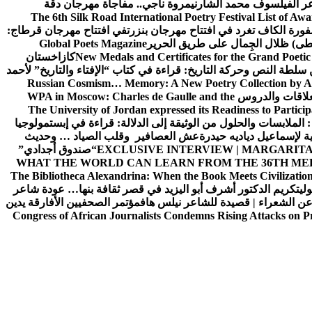
ر الفيلسوف محمد الشارني
مروة ناجي.. مفاجأة مهرجان دڨة
The 6th Silk Road International Poetry Festival List of Aw
ورة الكاف تغرد في افتتاح مهرجان بنزرت
في افتتاح مهرجان قرطاج:
سطى) ظلال الجِمال على طريق الحرير
Global Poets Magazine
New Medals and Certificates for the Grand Poet
كازاخستان
ن سلطة النص وحركة التاريخ: قراءة في كتاب “الإفتاء والتاريخ” لأحمد
Russian Cosmism… Memory: A New Poetry Collection by A
لعلاقات والدروس
WPA in Moscow: Charles de Gaulle and the
The University of Jordan expressed its Readiness to Particip
: الملابسات والحلول
من الوثيقة إلى الدلالة: قراءة في إبستمولوجيا
ية لإسماعيل دياديه حيدرة
عش العصافير وقلب الصياد … وحديث
EXCLUSIVE INTERVIEW | MARGARITA
“صندوق أجدادي”
WHAT THE WORLD CAN LEARN FROM THE 36TH ME
The Bibliotheca Alexandrina: When the Book Meets Civilizatio
ولي
تكريم الدكتور أشرف أبو اليزيد في قصر ثقافة بنها… عودة شاعر
عن الشعراء | قصيدة للشاعر نيلس هاف
مؤتمر الصحفيين الأفارقة يدين
Congress of African Journalists Condemns Rising Attacks on P