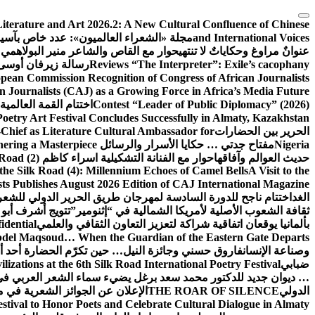
التجاوز
terature and Art 2026.2: A New Cultural Confluence of Chinese
إلى
and International Voices
مجلة «الشعراء العالميون»: عدد خاص بآسي
المحتوى
عنوانٌ مراوغ وحكاياتٌ لا تنتهي
حوار مع القاص والشاعر منير البولاهمي
Reviews “The Interpreter”: Exile’s cacophany
رسالة زيرفان أوسى
pean Commission Recognition of Congress of African Journalists
 Journalists (CAJ) as a Growing Force in Africa’s Media Future
Contest “Leader of Public Diplomacy” (2026)
اختتام القمة العالمية
Poetry Art Festival Concludes Successfully in Almaty, Kazakhstan
الحرير بين الحضارات
Chief as Literature Cultural Ambassador for
Nigeria
مفتاح جدتي … حكايا الأسرار والرسائل
hering a Masterpiece
حديث العوالم وآفاقها
حوار مع الفنانة التشكيلية اسراء كاظم
Road (2)
the Silk Road (4): Millennium Echoes of Camel Bells
A Visit to the
sts Publishes August 2026 Edition of CAJ International Magazine
الغد
اختتام ناجح للدورة السادسة لمهرجان طريق الحرير الدولي للشعر 
ثقافة الشعوب الأصلية لأمريكا الشمالية في “إثنومير”
تتويج أشرف أبو 
بألمانيا يوقعان اتفاقية شراكة لتعزيز التعاون الثقافي والعلمي
idential
del Maqsoud… When the Guardian of the Eastern Gate Departs
وصناعة الإنسان
فاروق حسني وجائزة النيل… حين تكرّم الحضارة أحد أبن
ضبابي
izations at the 6th Silk Road International Poetry Festival
… ديوان جديد للدكتور محمد سعد برغل يضيء سماء الشعر العربي في
الدولي
THE ROAR OF SILENCE
الإعلان عن الجوائز الشعرية في
estival to Honor Poets and Celebrate Cultural Dialogue in Almaty