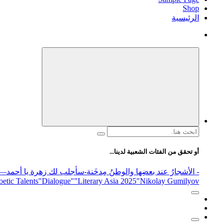
Shop
الرئيسية
البحث
عن:
أو تحقق من الفئات الشعبية لدينا...
- الأشجارُ عند بعضِها والوطنُ مِدخَنة
-سأجلب لك زهرة يا أحمد
elease
"Nikolay Gumilyov و poet
"Literary Asia 2025
"Dialogue"
etic Talents