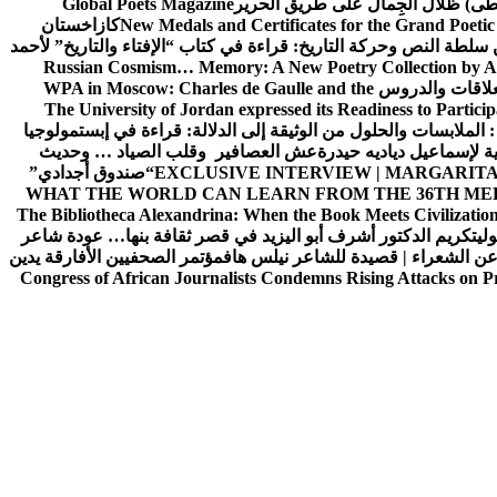
سطى) ظلال الجِمال على طريق الحرير
Global Poets Magazine
New Medals and Certificates for the Grand Poet
كازاخستان
ن سلطة النص وحركة التاريخ: قراءة في كتاب “الإفتاء والتاريخ” لأحمد
Russian Cosmism… Memory: A New Poetry Collection by A
لعلاقات والدروس
WPA in Moscow: Charles de Gaulle and the
The University of Jordan expressed its Readiness to Particip
: الملابسات والحلول
من الوثيقة إلى الدلالة: قراءة في إبستمولوجيا
ية لإسماعيل دياديه حيدرة
عش العصافير وقلب الصياد … وحديث
EXCLUSIVE INTERVIEW | MARGARITA
“صندوق أجدادي”
WHAT THE WORLD CAN LEARN FROM THE 36TH ME
The Bibliotheca Alexandrina: When the Book Meets Civilizatio
ولي
تكريم الدكتور أشرف أبو اليزيد في قصر ثقافة بنها… عودة شاعر
عن الشعراء | قصيدة للشاعر نيلس هاف
مؤتمر الصحفيين الأفارقة يدين
Congress of African Journalists Condemns Rising Attacks on P