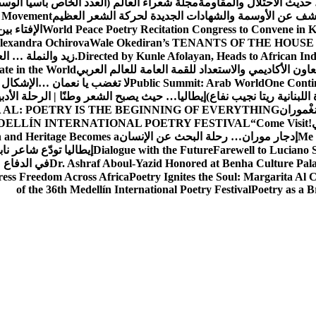
حديث الاحتلال والمقاومة
مجلة شعراء العالم (العدد الخاص بآسيا الو
شف عن الأوسمة والشهادات الجديدة لحركة الشعر العظيم
ic Movement
World Peace Poetry Recitation Congress to Convene in 
الإفتاء بي
lexandra Ochirova
Wale Okediran’s TENANTS OF THE HOUSE
Directed by Kunle Afolayan, Heads to African In
زيد والنملة … ا
اون الأكاديمي والاستعداد للقمة العامة للعالم العربي
ate in the World
One Contin
Public Summit: Arab World
لا تغضب يا نعمان …الإشكال 
للبنانية ريتا نجيب نفاع)
إيطاليا… حيث يصبح الشعر وطنًا | الرحلة الأدب
مَغْموران
 AL: POETRY IS THE BEGINNING OF EVERYTHING
!
“Come Visit
DELLÍN INTERNATIONAL POETRY FESTIVAL
Me 
إدجار موران… رحلة البحث عن الإنسان
n and Heritage Becomes a
Farewell to Lucian
Dialogue with the Future
إيطاليا تودّع شاعر ناب
Dr. Ashraf Aboul-Yazid Honored at Benha Culture Palac
في الدفاع 
ress Freedom Across Africa
Poetry Ignites the Soul: Margarita Al C
of the 36th Medellín International Poetry Festival
Poetry as a B