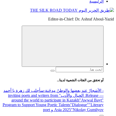
 زهرة يا أحمد
" inviting poe
around the
Program to Supp