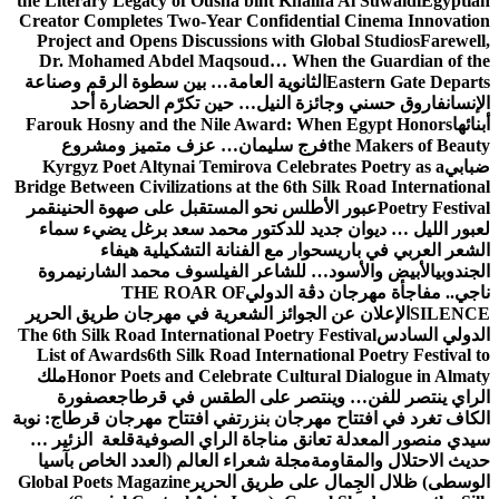
the Literary L
Creator Compl
Project and
Dr. Moham
الرقم وصناعة
رة أحد
Farouk Hosn
ومشروع
Kyrgyz Poe
Bridge Between
ة الحنين
قمر
 يضيء سماء
فاء
لشارني
مروة
 طريق الحرير
The 6th Silk R
List of Awa
Honor P
ملك
ج
عصفورة
ان قرطاج: نوبة
لعة الزئير …
الخاص بآسيا
Global Poets 