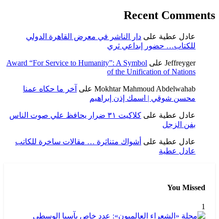
ة الدولي
Award “For Ser
حكاه عمنا
فظ علي صوت الناس
اخرة للكاتب