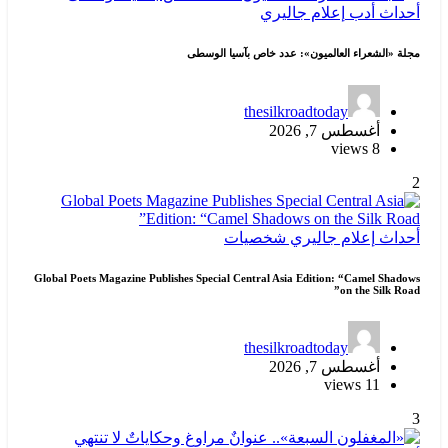
Global Poets Ma