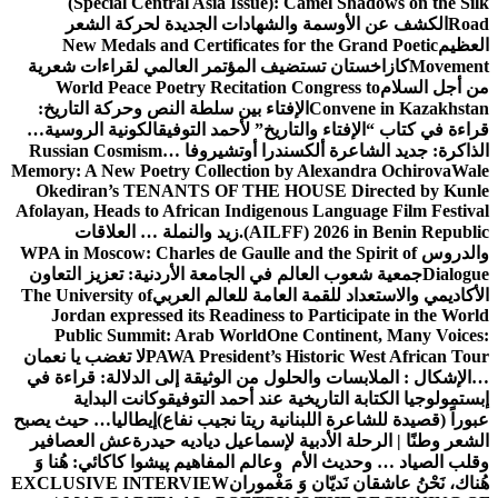
(Specia
ة الشعر
New Meda
راءات شعرية
World Pe
كة التاريخ:
نية الروسية…
Russian Co
Memory: A New
Okediran’
Afolayan, Head
علاقات
WPA in Moscow
عزيز التعاون
The Universit
Jordan exp
Public S
تغضب يا نعمان
الة: قراءة في
البداية
ليا… حيث يصبح
ش العصافير
اکائي: هُنا وَ
EXCLUSIVE 