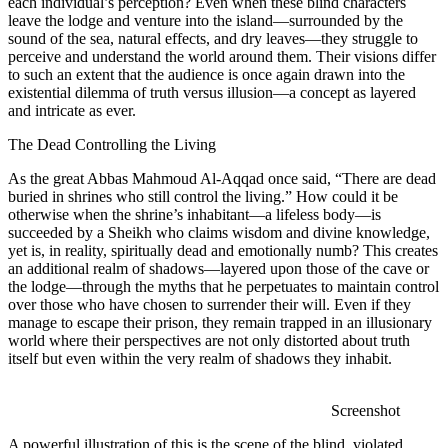
each individual’
leave the lodge 
sound of the sea,
perceive and und
to such an extent
existential dile
and intricate as e
The Dead Contro
As the great Ab
buried in shrines
otherwise when t
succeeded by a 
yet is, in realit
an additional re
the lodge—throug
over those who h
manage to escape 
world where their
itself but even w
A powerful illust