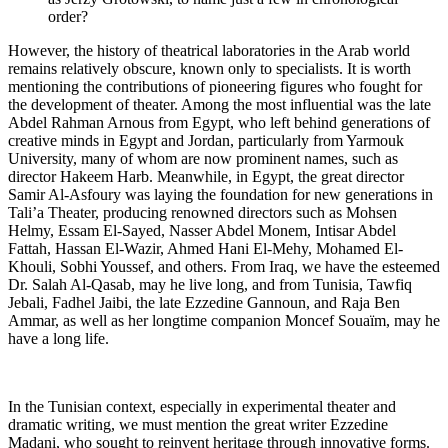
order?
However, the hist
remains relativel
mentioning the c
the development 
Abdel Rahman Ar
creative minds i
University, man
director Hakeem 
Samir Al-Asfoury
Tali’a Theater, 
Helmy, Essam El
Fattah, Hassan 
Khouli, Sobhi Yo
Dr. Salah Al-Qas
Jebali, Fadhel J
Ammar, as well 
have a long life.
In the Tunisian c
dramatic writing
Madani, who soug