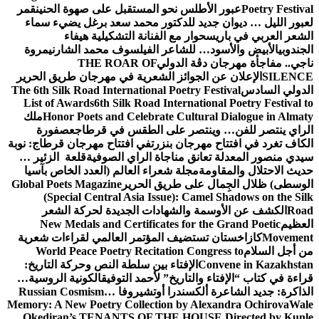
ة الحنين
قمر
 يضيء سماء
فاء
لشارني
مروة
 طريق الحرير
The 6th Silk R
List of Awa
Honor P
ملك
ج
عصفورة
ان قرطاج: نوبة
لعة الزئير …
الخاص بآسيا
Global Poets 
(Specia
ة الشعر
New Meda
راءات شعرية
World Pe
كة التاريخ:
نية الروسية…
Russian Co
Memory: A New
Okediran’