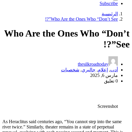
Who Ar
As Heraclitus sa
river twice.” Sim