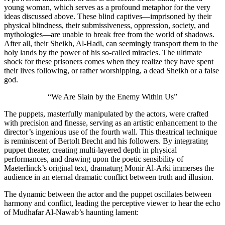
young woman, wh
ideas discussed 
physical blindnes
mythologies—are
After all, their 
holy lands by th
shock for these 
their lives follo
god.
“W
The puppets, mas
with precision an
director’s ingeni
is reminiscent of
puppet theater, c
performances, an
Maeterlinck’s or
audience in an et
The dynamic betw
harmony and conf
of Mudhafar Al-