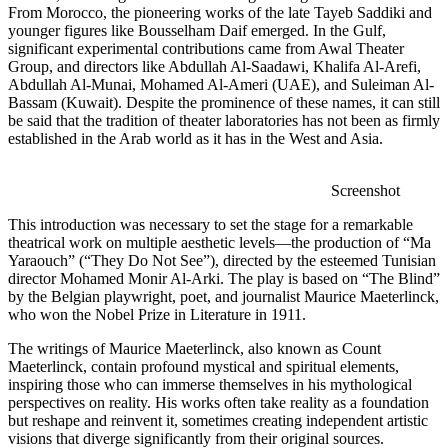
From Morocco, th
younger figures 
significant expe
Group, and direc
Abdullah Al-Mu
Bassam (Kuwait).
be said that the 
established in th
This introduction
theatrical work 
Yaraouch” (“The
director Mohame
by the Belgian p
who won the Nobe
The writings of
Maeterlinck, con
inspiring those 
perspectives on r
but reshape and r
visions that dive