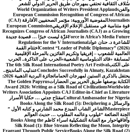
ي للشعر
World O
European 
المفوضية الأوروبية: مؤتمر الصحفيين الأفارقة (CAJ)
European Co
Recognizes Con
 قصيدة جديدة
Regulat
تام القمة
الإقليمية
كرة.. الحرب
The 6th Silk 
دليب الماندينج..
جائزة البردية الذهبية 2026:
The Golden 
Award 2026: Wr
Writers Associa
ايا الأسرار
Books 
تابه الأول ”
والم
Books Alon
Silk Road
Fragrant Throu