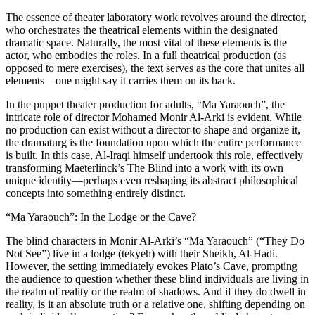
The essence of t
who orchestrates
dramatic space. N
actor, who embodi
opposed to mere e
elements—one mig
In the puppet th
intricate role o
no production can
the dramaturg is
is built. In this 
transforming Mae
unique identity—
concepts into som
“Ma Yaraouch”: 
The blind chara
Not See”) live i
However, the set
the audience to q
the realm of real
reality, is it an 