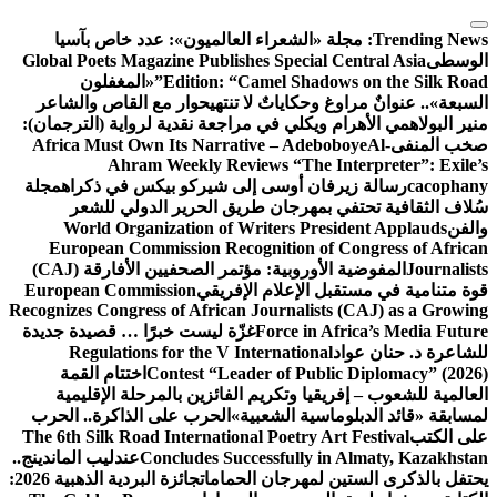
خاص بآسيا
Global Poets 
غفلون
اص والشاعر
ة (الترجمان):
Africa Must
Ah
ي ذكراه
مجلة
ي للشعر
World O
European 
المفوضية الأوروبية: مؤتمر الصحفيين الأفارقة (CAJ)
European Co
Recognizes Con
 قصيدة جديدة
Regulat
تام القمة
الإقليمية
كرة.. الحرب
The 6th Silk 
دليب الماندينج..
جائزة البردية الذهبية 2026: