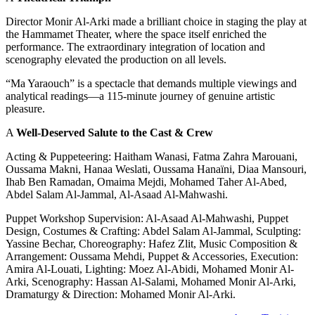
Director Monir Al
the Hammamet The
performance. The
scenography elev
“Ma Yaraouch” is
analytical readi
pleasure.
A
Well-Deserve
Acting & Puppet
Oussama Makni, 
Ihab Ben Ramad
Abdel Salam Al
Puppet Workshop
Design, Costume
Yassine Bechar,
Arrangement: Ou
Amira Al-Louati
Arki, Scenograp
Dramaturgy & D