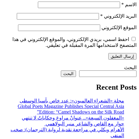
وني في هذا
الوسطى
Global P
 تنتهي
رجمان): صخب