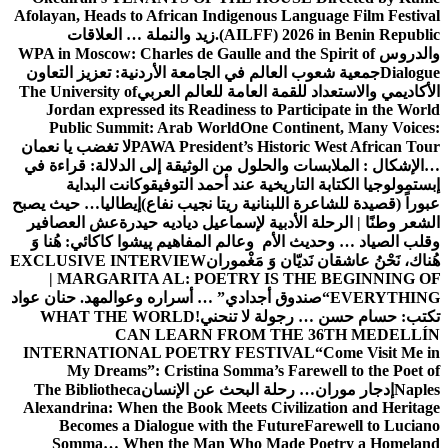
Afolayan, Head
علاقات
WPA in Moscow
عزيز التعاون
The Universit
Jordan exp
Public S
تغضب يا نعمان
الة: قراءة في
البداية
ليا… حيث يصبح
ش العصافير
اکائي: هُنا وَ
EXCLUSIVE 
| MARG
مه
د. حنان عواد
WHAT T
INTERNATI
My Dre
The Bibliot
Alexandrina:
Becomes
Somma… 