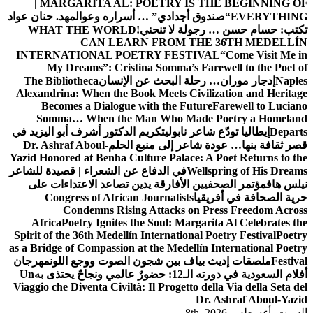
| MARG
مه
د. حنان عواد
WHAT T
INTERNATI
My Dre
The Bibliot
Alexandrina:
Becomes
Somma… 
 أبو اليزيد في
Dr. Ashraf 
Yazid Honored 
 قصيدة للشاعر
تداءات على
Congres
Con
Africa
Poe
Spirit of the 
as a Bridge of
اللون
مهرجان
Un
Viaggio che Di