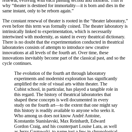
renewal, evolvin
why “theater is d
same instant, onl
The constant rene
even before this
intrinsically lin
intertwined with 
There is no doub
laboratories cons
innovations at al
innovations inevi
cycle continues.
The evolut
experiment
amplified t
Cubist scho
this regard
shaped the
study on t
this histor
Who among
Konstanti
Gordon Cra
as Jerzy G