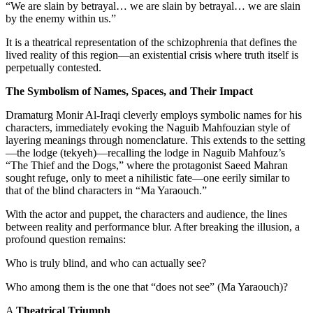
“We are slain by
by the enemy wit
It is a theatrical
lived reality of t
perpetually conte
The Symbolism 
Dramaturg Monir 
characters, imme
layering meaning
—the lodge (tek
“The Thief and 
sought refuge, on
that of the blin
With the actor an
between reality a
profound questio
Who is truly bli
Who among them 
A
Theatrical T