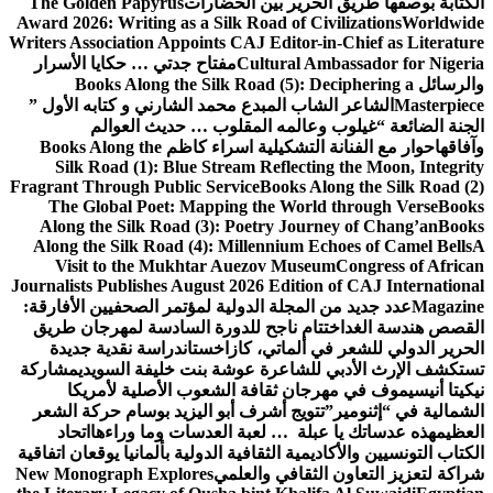
The Golden 
Award 2026: Wr
Writers Associa
ايا الأسرار
Books 
تابه الأول ”
والم
Books Alon
Silk Road
Fragrant Throu
The Globa
Along the 
Along the Si
Visit to
Journalists Pu
يين الأفارقة:
مهرجان طريق
دية جديدة
سويدي
مشاركة
لأمريكا
م حركة الشعر
اءها
اتحاد
 يوقعان اتفاقية
New Monograp