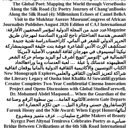
The Globa
Along the 
Along the Si
Visit to
Journalists Pu
يين الأفارقة:
مهرجان طريق
دية جديدة
سويدي
مشاركة
لأمريكا
م حركة الشعر
اءها
اتحاد
 يوقعان اتفاقية
New Monograp
the Literary L
Creator Compl
Project and
Dr. Moham
الرقم وصناعة
رة أحد
Farouk Hosn
ومشروع
Kyrgyz Poe
Bridge Between