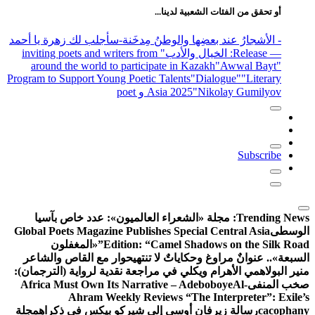
 زهرة يا أحمد
" inviting poe
around the
Program to Supp
خاص بآسيا
Global Poets 
غفلون
اص والشاعر
ة (الترجمان):
Africa Must
Ah
ي ذكراه
مجلة