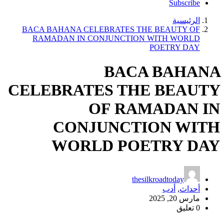
BACA BAHANA CELEBRATES 
RAMADAN IN CONJUNCTIO
BAC
CELEBRATES TH
OF RA
CONJUNCT
WORLD PO
th