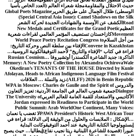
مجلة شعراء العالم (العدد الخاص بآسيا
لى طريق الحرير
Global Poets Magazine
(Special Central Asia Issue): C
والشهادات الجديدة لحركة الشعر
New Medals and Certificates for
تضيف المؤتمر العالمي لقراءات شعرية
World Peace Poetry Recitation Co
الإفتاء بين سلطة النص وحركة التاريخ:
لتاريخ” لأحمد التوفيق
الكونية الروسية…
كسندرا أوتشيروفا
Russian Cosmism…
Memory: A New Poetry Collection by A
Okediran’s TENANTS OF THE HOU
Afolayan, Heads to African Indigenous
(AILFF) 
زيد والنملة … العلاقات
WPA in Moscow: Charles de Gaulle and
لم في الجامعة الأردنية: تعزيز التعاون
ة العامة للعالم العربي
The University of
Jordan expressed its Readiness to 
Public Summit: Arab World
One C
PAWA President’s His
لا تغضب يا نعمان
الحلول
من الوثيقة إلى الدلالة: قراءة في
خية عند أحمد التوفيق
وكانت البداية
نانية ريتا نجيب نفاع)
إيطاليا… حيث يصبح