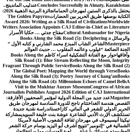
Concludes Successfull
عندليب الماندينج..
هرجان الحمامات
جائزة البردية الذهبية 2026:
رير بين الحضارات
The Golden Papyrus
Award 2026: Writing as a Silk Road of 
Writers Association Appoints CAJ Edito
Cultural
مفتاح جدتي … حكايا الأسرار
Books Along the Silk Road (5):
 المبدع محمد الشارني و كتابه الأول ”
لمه المقلوب … حديث العوالم
لتشكيلية اسراء كاظم
Books Along the
Silk Road (1): Blue Stream Reflec
Fragrant Through Public Service
Books 
The Global Poet: Mapping the Wo
Along the Silk Road (3): Poetry Jo
Along the Silk Road (4): Millennium
Visit to the Mukhtar Auezov Mu
Journalists Publishes August 2026 Edit
مجلة الدولية لمؤتمر الصحفيين الأفارقة:
م ناجح للدورة السادسة لمهرجان طريق
لماتي، كازاخستان
دراسة نقدية جديدة
شاعرة عوشة بنت خليفة السويدي
مشاركة
ان ثقافة الشعوب الأصلية لأمريكا
يج أشرف أبو اليزيد بوسام حركة الشعر
ة … لعبة العدسات وما وراءها
اتحاد