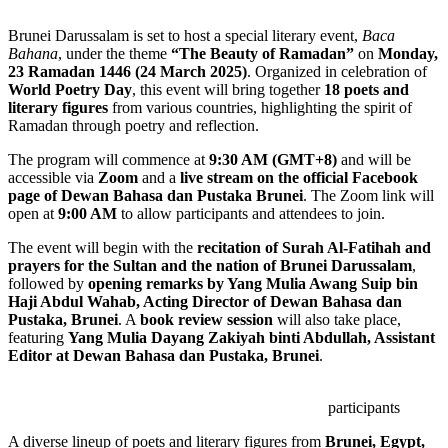
Brunei Darussalam is set to host a special l
Bahana
, under the theme
“The Beauty o
23 Ramadan 1446 (24 March 2025)
. Org
World Poetry Day
, this event will bring 
literary figures
from various countries, high
Ramadan through poetry and reflection.
The program will commence at
9:30 AM 
accessible via
Zoom
and a
live stream on
page of Dewan Bahasa dan Pustaka Br
open at
9:00 AM
to allow participants and 
The event will begin with the
recitation 
prayers for the Sultan and the nation 
followed by
opening remarks by Yang M
Haji Abdul Wahab, Acting Director of
Pustaka, Brunei
. A
book review session
featuring
Yang Mulia Dayang Zakiyah bin
Editor at Dewan Bahasa dan Pustaka, 
A diverse lineup of poets and literary figu