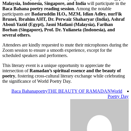
Malaysia, Indonesia, Singapore, and In
Baca Bahana poetry reading session
. A
participants are
Badaruddin H.O., MZM, 
Brunei, Ibrahim AHT, Dr. Perwaiz Shah
Aboul-Yazid (Egypt), Jasni Matlani (Ma
Borhan (Singapore), Prof. Dr. Yulianeta
several others.
Attendees are kindly requested to mute the
Zoom session to ensure a smooth experienc
scheduled speakers and performers.
This literary event is a unique opportunity 
intersection of
Ramadan’s spiritual essen
poetry
, fostering cross-cultural literary e
the significance of World Poetry Day.
Baca Bahana
poetry
THE BEAUTY 