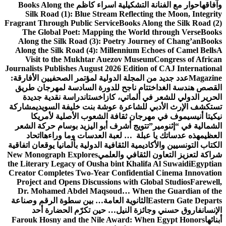
لتشكيلية اسراء كاظم
Books Along the
Silk Road (1): Blue Stream Reflec
Fragrant Through Public Service
Books 
The Global Poet: Mapping the Wo
Along the Silk Road (3): Poetry Jo
Along the Silk Road (4): Millennium
Visit to the Mukhtar Auezov Mu
Journalists Publishes August 2026 Edit
مجلة الدولية لمؤتمر الصحفيين الأفارقة:
م ناجح للدورة السادسة لمهرجان طريق
لماتي، كازاخستان
دراسة نقدية جديدة
شاعرة عوشة بنت خليفة السويدي
مشاركة
ان ثقافة الشعوب الأصلية لأمريكا
يج أشرف أبو اليزيد بوسام حركة الشعر
ة … لعبة العدسات وما وراءها
اتحاد
ة الثقافية الدولية بألمانيا يوقعان اتفاقية
قافي والعلمي
New Monograph Explores
the Literary Legacy of Ousha bint Kha
Creator Completes Two-Year Confiden
Project and Opens Discussions with 
Dr. Mohamed Abdel Maqsoud… Whe
ثانوية العامة… بين سطوة الرقم وصناعة
 النيل… حين تكرّم الحضارة أحد
Farouk Hosny and the Nile Award: 