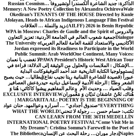
كسندرا أوتشيروفا
Russian Cosmism…
Memory: A New Poetry Collection by A
Okediran’s TENANTS OF THE HOU
Afolayan, Heads to African Indigenous
(AILFF) 
زيد والنملة … العلاقات
WPA in Moscow: Charles de Gaulle and
لم في الجامعة الأردنية: تعزيز التعاون
ة العامة للعالم العربي
The University of
Jordan expressed its Readiness to 
Public Summit: Arab World
One C
PAWA President’s His
لا تغضب يا نعمان
الحلول
من الوثيقة إلى الدلالة: قراءة في
خية عند أحمد التوفيق
وكانت البداية
نانية ريتا نجيب نفاع)
إيطاليا… حيث يصبح
ية لإسماعيل دياديه حيدرة
عش العصافير
أم وعالم المفاهيم
پیشوا کاکائي: هُنا وَ
وَ مَغْموران
EXCLUSIVE INTERVIEW
| MARGARITA AL: POETRY I
أجدادي” … أسراره وعوالمه
د. حنان عواد
 لا تنحني!
WHAT THE WORLD
CAN LEARN FROM T
INTERNATIONAL POETRY FEST
My Dreams”: Cristina Somma’s 
ة البحث عن الإنسان
The Bibliotheca