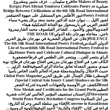
ج سليمان… عزف متميز ومشروع
Kyrgyz Poet Altynai Temirova Celeb
Bridge Between Civilizations at the 6th
لس نحو المستقبل على صهوة الحنين
قمر
د للدكتور محمد سعد برغل يضيء سماء
ار مع الفنانة التشكيلية هيفاء
للشاعر الفيلسوف محمد الشارني
مروة
ة الدولي
THE ROAR OF
جوائز الشعرية في مهرجان طريق الحرير
The 6th Silk Road International Poetry
List of Awards
6th Silk Road Interna
Honor Poets and Celebrate Cult
ملك
تصر على الطقس في قرطاج
عصفورة
جان بنزرت
في افتتاح مهرجان قرطاج: نوبة
ق مناجاة الراي الصوفية
قلعة الزئير …
مجلة شعراء العالم (العدد الخاص بآسيا
لى طريق الحرير
Global Poets Magazine
(Special Central Asia Issue): C
والشهادات الجديدة لحركة الشعر
New Medals and Certificates for
تضيف المؤتمر العالمي لقراءات شعرية
World Peace Poetry Recitation Co
الإفتاء بين سلطة النص وحركة التاريخ:
لتاريخ” لأحمد التوفيق
الكونية الروسية…