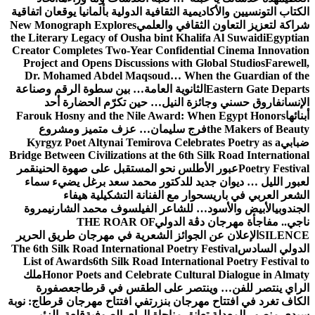
ة الثقافية الدولية بألمانيا يوقعان اتفاقية
قافي والعلمي
New Monograph Explores
the Literary Legacy of Ousha bint Kha
Creator Completes Two-Year Confiden
Project and Opens Discussions with 
Dr. Mohamed Abdel Maqsoud… Whe
ثانوية العامة… بين سطوة الرقم وصناعة
 النيل… حين تكرّم الحضارة أحد
Farouk Hosny and the Nile Award: 
ج سليمان… عزف متميز ومشروع
Kyrgyz Poet Altynai Temirova Celeb
Bridge Between Civilizations at the 6th
لس نحو المستقبل على صهوة الحنين
قمر
د للدكتور محمد سعد برغل يضيء سماء
ار مع الفنانة التشكيلية هيفاء
للشاعر الفيلسوف محمد الشارني
مروة
ة الدولي
THE ROAR OF
جوائز الشعرية في مهرجان طريق الحرير
The 6th Silk Road International Poetry
List of Awards
6th Silk Road Interna
Honor Poets and Celebrate Cult
ملك
تصر على الطقس في قرطاج
عصفورة
جان بنزرت
في افتتاح مهرجان قرطاج: نوبة
ق مناجاة الراي الصوفية
قلعة الزئير …