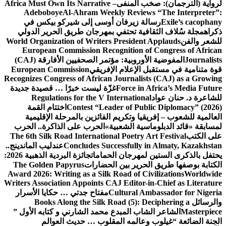
المنفى
Africa Must Own Its Narrative –
Adeboboye
Al-Ahram Weekly Revi
زيرفان أوسى إلى شيركو بيكس في
ة تحتفي بمهرجان طريق الحرير الدولي
World Organization of Writers Preside
European Commission Recognition 
المفوضية الأوروبية: مؤتمر الصحفيين الأفارقة (CAJ)
إعلام الإفريقي
European Commission
Recognizes Congress of African Journal
Force i
غزّة ليست خبرًا … قصيدة جديدة
Regulations for the V Internati
Contest “Leader of P
اختتام القمة
 وتكريم الفائزين بالمرحلة الإقليمية
ة الشعبية»
الحرب على الذاكرة.. الحرب
The 6th Silk Road International Poetr
Concludes Successfull
عندليب الماندينج..
هرجان الحمامات
جائزة البردية الذهبية 2026:
رير بين الحضارات
The Golden Papyrus
Award 2026: Writing as a Silk Road of 
Writers Association Appoints CAJ Edito
Cultural
مفتاح جدتي … حكايا الأسرار
Books Along the Silk Road (5):
 المبدع محمد الشارني و كتابه الأول ”
لمه المقلوب … حديث العوالم