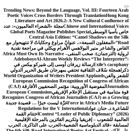
Trending News:
Beyond the Language, 
Poetic Voices Cross Borders Through
Literature and Art 2026.2: A New
Chinese a
مجلة «الشعراء العالميون»: عدد
Global Poets Magazine Publishes Sp
Central Asia Edition: “Ca
 عنوانٌ مراوغ وحكاياتٌ لا تنتهي
حوار مع
لاهمي
الأهرام ويكلي في مراجعة نقدية
المنفى
Africa Must Own Its Narrative –
Adeboboye
Al-Ahram Weekly Revi
زيرفان أوسى إلى شيركو بيكس في
ة تحتفي بمهرجان طريق الحرير الدولي
World Organization of Writers Preside
European Commission Recognition 
المفوضية الأوروبية: مؤتمر الصحفيين الأفارقة (CAJ)
إعلام الإفريقي
European Commission
Recognizes Congress of African Journal
Force i
غزّة ليست خبرًا … قصيدة جديدة
Regulations for the V Internati
Contest “Leader of P
اختتام القمة
 وتكريم الفائزين بالمرحلة الإقليمية
ة الشعبية»
الحرب على الذاكرة.. الحرب
The 6th Silk Road International Poetr