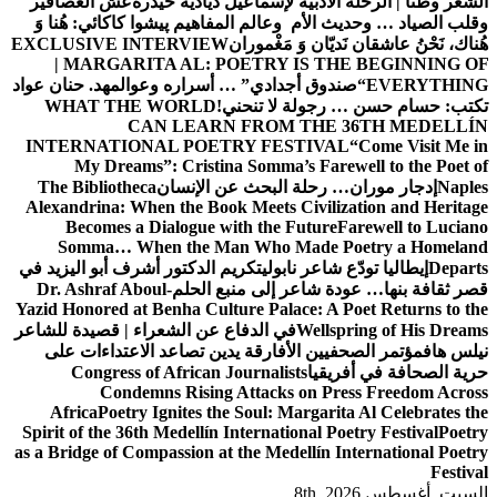
ية لإسماعيل دياديه حيدرة
عش العصافير
أم وعالم المفاهيم
پیشوا کاکائي: هُنا وَ
وَ مَغْموران
EXCLUSIVE INTERVIEW
| MARGARITA AL: POETRY I
أجدادي” … أسراره وعوالمه
د. حنان عواد
 لا تنحني!
WHAT THE WORLD
CAN LEARN FROM T
INTERNATIONAL POETRY FEST
My Dreams”: Cristina Somma’s 
ة البحث عن الإنسان
The Bibliotheca
Alexandrina: When the Book Meets Ci
Becomes a Dialogue with the Fu
Somma… When the Man Who Ma
 نابولي
تكريم الدكتور أشرف أبو اليزيد في
عر إلى منبع الحلم
Dr. Ashraf Aboul-
Yazid Honored at Benha Culture Palace
W
في الدفاع عن الشعراء | قصيدة للشاعر
الأفارقة يدين تصاعد الاعتداءات على
Congress of African Journalists
Condemns Rising Attacks o
Africa
Poetry Ignites the Soul: Mar
Spirit of the 36th Medellín Internation
as a Bridge of Compassion at the Medel