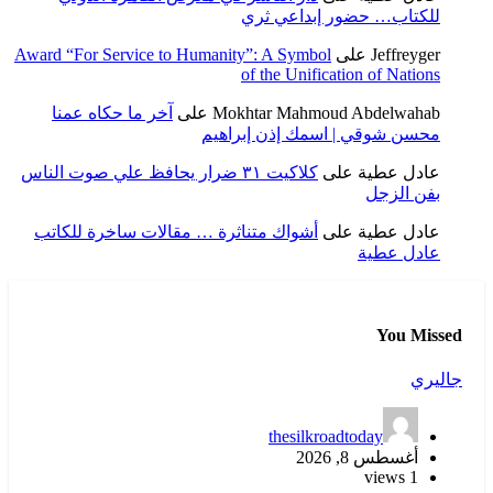
اعي ثري
Award “For Service to Humanity”: A Sy
of the Un
Mokhtar Ma
على
آخر ما حكاه عمنا
 إذن إبراهيم
كلاكيت ٣١ ضرار يحافظ علي صوت الناس
واك متناثرة … مقالات ساخرة للكاتب
thesi