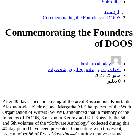
Subscribe
الرئيسية
Commemorating the Founders of DOOS
Commemorating the Founders
of DOOS
thesilkroadtoday
أحداث
,
أدب
,
إعلام
,
جاليري
,
شخصيات
مايو 25, 2025
0 تعليق
After 40 days since the passing of the great Russian poet Konstantin
Alexandrovich Kedrov, poet Margarita Al, Chairperson of the World
Organization of Writers (WOW), announced that in memory of the
founders of DOOS, Konstantin Kedrov and E.I. Katsyub, the 5th
and 6th volumes of the “Software Anthology” collected during this
40-day period have been presented. Coinciding with this event,
issue number 86 of
Poets Magazine
—featuring new voices and