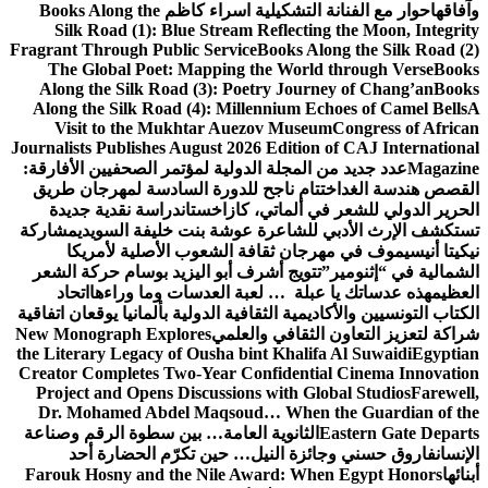
وآفاقها
حوار مع الفنانة التشكيلية اسراء كاظم
Books Along the
Silk Road (1): Blue Stream Reflecting the Moon, Integrity
Fragrant Through Public Service
Books Along the Silk Road (2)
The Global Poet: Mapping the World through Verse
Books
Along the Silk Road (3): Poetry Journey of Chang’an
Books
Along the Silk Road (4): Millennium Echoes of Camel Bells
A
Visit to the Mukhtar Auezov Museum
Congress of African
Journalists Publishes August 2026 Edition of CAJ International
Magazine
عدد جديد من المجلة الدولية لمؤتمر الصحفيين الأفارقة:
القصص هندسة الغد
اختتام ناجح للدورة السادسة لمهرجان طريق
الحرير الدولي للشعر في ألماتي، كازاخستان
دراسة نقدية جديدة
تستكشف الإرث الأدبي للشاعرة عوشة بنت خليفة السويدي
مشاركة
نيكيتا أنيسيموف في مهرجان ثقافة الشعوب الأصلية لأمريكا
الشمالية في “إثنومير”
تتويج أشرف أبو اليزيد بوسام حركة الشعر
العظيم
هذه عدساتك يا عبلة … لعبة العدسات وما وراءها
اتحاد
الكتاب التونسيين والأكاديمية الثقافية الدولية بألمانيا يوقعان اتفاقية
شراكة لتعزيز التعاون الثقافي والعلمي
New Monograph Explores
the Literary Legacy of Ousha bint Khalifa Al Suwaidi
Egyptian
Creator Completes Two-Year Confidential Cinema Innovation
Project and Opens Discussions with Global Studios
Farewell,
Dr. Mohamed Abdel Maqsoud… When the Guardian of the
Eastern Gate Departs
الثانوية العامة… بين سطوة الرقم وصناعة
الإنسان
فاروق حسني وجائزة النيل… حين تكرّم الحضارة أحد
أبنائها
Farouk Hosny and the Nile Award: When Egypt Honors