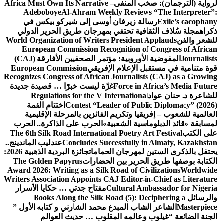
لرواية (الترجمان): صخب المنفى
Africa Must Own Its Narrative –
Adeboboye
Al-Ahram Weekly Reviews “The Interpreter”:
Exile’s cacophany
رسالة زيرفان أوسى إلى شيركو بيكس في
ذكراه
مجلة سُلاف الثقافية تحتفي بمهرجان طريق الحرير الدولي
للشعر والفن
World Organization of Writers President Applauds
European Commission Recognition of Congress of African
Journalists
المفوضية الأوروبية: مؤتمر الصحفيين الأفارقة (CAJ)
قوة متنامية في مستقبل الإعلام الإفريقي
European Commission
Recognizes Congress of African Journalists (CAJ) as a Growing
Force in Africa’s Media Future
غزّة ليست خبرًا … قصيدة جديدة
للشاعرة د. حنان عواد
Regulations for the V International
Contest “Leader of Public Diplomacy” (2026)
اختتام القمة
العالمية للشعوب – إفريقيا وتكريم الفائزين بالمرحلة الإقليمية
لمسابقة «قائد الدبلوماسية الشعبية»
الحرب على الذاكرة.. الحرب
على الكتب
The 6th Silk Road International Poetry Art Festival
Concludes Successfully in Almaty, Kazakhstan
عندليب الماندينج..
يحتفل بالذكرى الستين لمهرجان الحمامات
جائزة البردية الذهبية 2026:
الكتابة بوصفها طريق الحرير بين الحضارات
The Golden Papyrus
Award 2026: Writing as a Silk Road of Civilizations
Worldwide
Writers Association Appoints CAJ Editor-in-Chief as Literature
Cultural Ambassador for Nigeria
مفتاح جدتي … حكايا الأسرار
والرسائل
Books Along the Silk Road (5): Deciphering a
Masterpiece
الشاعر الشاب المبدع محمد الشارني و كتابه الأول ”
الجنة الضائعة “
غيلوب وعالمه المقلوب … حديث العوالم