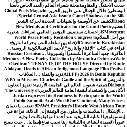
حديث الاحتلال والمقاومة
مجلة شعراء العالم (العدد الخاص بآسيا
الوسطى) ظلال الجِمال على طريق الحرير
Global Poets Magazine
(Special Central Asia Issue): Camel Shadows on the Silk
Road
الكشف عن الأوسمة والشهادات الجديدة لحركة الشعر
العظيم
New Medals and Certificates for the Grand Poetic
Movement
كازاخستان تستضيف المؤتمر العالمي لقراءات شعرية
من أجل السلام
World Peace Poetry Recitation Congress to
Convene in Kazakhstan
الإفتاء بين سلطة النص وحركة التاريخ:
قراءة في كتاب “الإفتاء والتاريخ” لأحمد التوفيق
الكونية الروسية…
الذاكرة: جديد الشاعرة ألكسندرا أوتشيروفا
Russian Cosmism…
Memory: A New Poetry Collection by Alexandra Ochirova
Wale
Okediran’s TENANTS OF THE HOUSE Directed by Kunle
Afolayan, Heads to African Indigenous Language Film Festival
(AILFF) 2026 in Benin Republic.
زيد والنملة … العلاقات
والدروس
WPA in Moscow: Charles de Gaulle and the Spirit of
Dialogue
جمعية شعوب العالم في الجامعة الأردنية: تعزيز التعاون
الأكاديمي والاستعداد للقمة العامة للعالم العربي
The University of
Jordan expressed its Readiness to Participate in the World
Public Summit: Arab World
One Continent, Many Voices:
PAWA President’s Historic West African Tour
لا تغضب يا نعمان
…الإشكال : الملابسات والحلول
من الوثيقة إلى الدلالة: قراءة في
إبستمولوجيا الكتابة التاريخية عند أحمد التوفيق
وكانت البداية
عبوراً (قصيدة للشاعرة اللبنانية ريتا نجيب نفاع)
إيطاليا… حيث يصبح