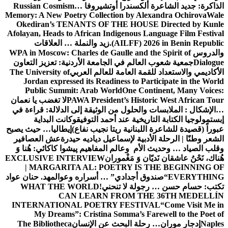
الذاكرة: جديد الشاعرة ألكسندرا أوتشيروفا
Russian Cosmism…
Memory: A New Poetry Collection by Alexandra Ochirova
Wale
Okediran’s TENANTS OF THE HOUSE Directed by Kunle
Afolayan, Heads to African Indigenous Language Film Festival
(AILFF) 2026 in Benin Republic.
زيد والنملة … العلاقات
والدروس
WPA in Moscow: Charles de Gaulle and the Spirit of
Dialogue
جمعية شعوب العالم في الجامعة الأردنية: تعزيز التعاون
الأكاديمي والاستعداد للقمة العامة للعالم العربي
The University of
Jordan expressed its Readiness to Participate in the World
Public Summit: Arab World
One Continent, Many Voices:
PAWA President’s Historic West African Tour
لا تغضب يا نعمان
…الإشكال : الملابسات والحلول
من الوثيقة إلى الدلالة: قراءة في
إبستمولوجيا الكتابة التاريخية عند أحمد التوفيق
وكانت البداية
عبوراً (قصيدة للشاعرة اللبنانية ريتا نجيب نفاع)
إيطاليا… حيث يصبح
الشعر وطنًا | الرحلة الأدبية لإسماعيل دياديه حيدرة
عش العصافير
وقلب الصياد … وحديث الأم وعالم المفاهيم
پیشوا کاکائي: هُنا وَ
هُناك، نَحْنُ عاشقان نَديّان وَ مَغْموران
EXCLUSIVE INTERVIEW
| MARGARITA AL: POETRY IS THE BEGINNING OF
EVERYTHING
“صندوق أجدادي” … أسراره وعوالمه
د. حنان عواد
تكتب: حسام حسن … رجولة لا تنحني!
WHAT THE WORLD
CAN LEARN FROM THE 36TH MEDELLÍN
INTERNATIONAL POETRY FESTIVAL
“Come Visit Me in
My Dreams”: Cristina Somma’s Farewell to the Poet of
Naples
إدجار موران… رحلة البحث عن الإنسان
The Bibliotheca