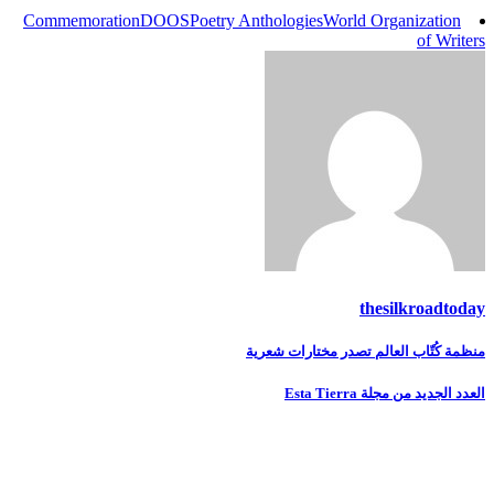
Commemoration
DOOS
Poetry Anthologies
World Organization
of Writers
thesilkroadtoday
تصفّح
منظمة كُتّاب العالم تصدر مختارات شعرية
المقالات
العدد الجديد من مجلة Esta Tierra