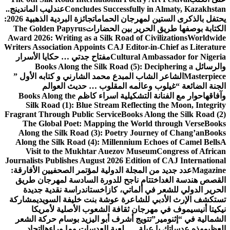
Concludes Successfully in Almaty, Kazakhstan
عندليب الماندينج..
يحتفل بالذكرى الستين لمهرجان الحمامات
جائزة البردية الذهبية 2026:
الكتابة بوصفها طريق الحرير بين الحضارات
The Golden Papyrus
Award 2026: Writing as a Silk Road of Civilizations
Worldwide
Writers Association Appoints CAJ Editor-in-Chief as Literature
Cultural Ambassador for Nigeria
مفتاح جدتي … حكايا الأسرار
والرسائل
Books Along the Silk Road (5): Deciphering a
Masterpiece
الشاعر الشاب المبدع محمد الشارني و كتابه الأول ”
الجنة الضائعة “
غيلوب وعالمه المقلوب … حديث العوالم
وآفاقها
حوار مع الفنانة التشكيلية اسراء كاظم
Books Along the
Silk Road (1): Blue Stream Reflecting the Moon, Integrity
Fragrant Through Public Service
Books Along the Silk Road (2)
The Global Poet: Mapping the World through Verse
Books
Along the Silk Road (3): Poetry Journey of Chang’an
Books
Along the Silk Road (4): Millennium Echoes of Camel Bells
A
Visit to the Mukhtar Auezov Museum
Congress of African
Journalists Publishes August 2026 Edition of CAJ International
Magazine
عدد جديد من المجلة الدولية لمؤتمر الصحفيين الأفارقة:
القصص هندسة الغد
اختتام ناجح للدورة السادسة لمهرجان طريق
الحرير الدولي للشعر في ألماتي، كازاخستان
دراسة نقدية جديدة
تستكشف الإرث الأدبي للشاعرة عوشة بنت خليفة السويدي
مشاركة
نيكيتا أنيسيموف في مهرجان ثقافة الشعوب الأصلية لأمريكا
الشمالية في “إثنومير”
تتويج أشرف أبو اليزيد بوسام حركة الشعر
العظيم
هذه عدساتك يا عبلة … لعبة العدسات وما وراءها
اتحاد