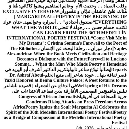
الشعر وطنًا | الرحلة الأدبية لإسماعيل دياديه حيدرة
عش العصافير
وقلب الصياد … وحديث الأم وعالم المفاهيم
پیشوا کاکائي: هُنا وَ
هُناك، نَحْنُ عاشقان نَديّان وَ مَغْموران
EXCLUSIVE INTERVIEW
| MARGARITA AL: POETRY IS THE BEGINNING OF
EVERYTHING
“صندوق أجدادي” … أسراره وعوالمه
د. حنان عواد
تكتب: حسام حسن … رجولة لا تنحني!
WHAT THE WORLD
CAN LEARN FROM THE 36TH MEDELLÍN
INTERNATIONAL POETRY FESTIVAL
“Come Visit Me in
My Dreams”: Cristina Somma’s Farewell to the Poet of
Naples
إدجار موران… رحلة البحث عن الإنسان
The Bibliotheca
Alexandrina: When the Book Meets Civilization and Heritage
Becomes a Dialogue with the Future
Farewell to Luciano
Somma… When the Man Who Made Poetry a Homeland
Departs
إيطاليا تودّع شاعر نابولي
تكريم الدكتور أشرف أبو اليزيد في
قصر ثقافة بنها… عودة شاعر إلى منبع الحلم
Dr. Ashraf Aboul-
Yazid Honored at Benha Culture Palace: A Poet Returns to the
Wellspring of His Dreams
في الدفاع عن الشعراء | قصيدة للشاعر
نيلس هاف
مؤتمر الصحفيين الأفارقة يدين تصاعد الاعتداءات على
حرية الصحافة في أفريقيا
Congress of African Journalists
Condemns Rising Attacks on Press Freedom Across
Africa
Poetry Ignites the Soul: Margarita Al Celebrates the
Spirit of the 36th Medellín International Poetry Festival
Poetry
as a Bridge of Compassion at the Medellín International Poetry
Festival
السبت. أغسطس 8th, 2026