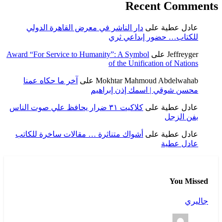
Recent Comments
عادل عطية
على
دار الناشر في معرض القاهرة الدولي
للكتاب… حضور إبداعي ثري
Jeffreyger
على
Award “For Service to Humanity”: A Symbol
of the Unification of Nations
Mokhtar Mahmoud Abdelwahab
على
آخر ما حكاه عمنا
محسن شوقي | اسمك إذن إبراهيم
عادل عطية
على
كلاكيت ٣١ ضرار يحافظ علي صوت الناس
بفن الزجل
عادل عطية
على
أشواك متناثرة … مقالات ساخرة للكاتب
عادل عطية
You Missed
جاليري