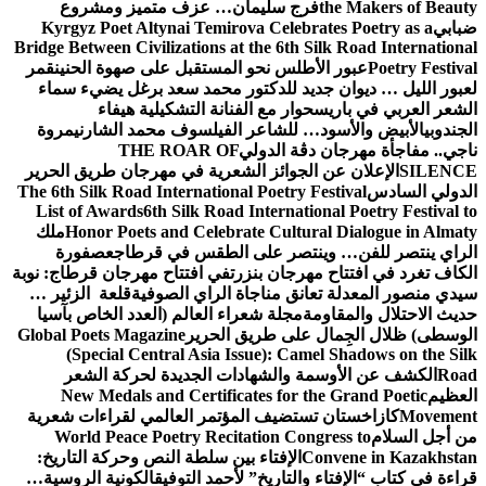
the Makers of Beauty
فرج سليمان… عزف متميز ومشروع
ضبابي
Kyrgyz Poet Altynai Temirova Celebrates Poetry as a
Bridge Between Civilizations at the 6th Silk Road International
Poetry Festival
عبور الأطلس نحو المستقبل على صهوة الحنين
قمر
لعبور الليل … ديوان جديد للدكتور محمد سعد برغل يضيء سماء
الشعر العربي في باريس
حوار مع الفنانة التشكيلية هيفاء
الجندوبي
الأبيض والأسود… للشاعر الفيلسوف محمد الشارني
مروة
ناجي.. مفاجأة مهرجان دڨة الدولي
THE ROAR OF
SILENCE
الإعلان عن الجوائز الشعرية في مهرجان طريق الحرير
الدولي السادس
The 6th Silk Road International Poetry Festival
List of Awards
6th Silk Road International Poetry Festival to
Honor Poets and Celebrate Cultural Dialogue in Almaty
ملك
الراي ينتصر للفن… وينتصر على الطقس في قرطاج
عصفورة
الكاف تغرد في افتتاح مهرجان بنزرت
في افتتاح مهرجان قرطاج: نوبة
سيدي منصور المعدلة تعانق مناجاة الراي الصوفية
قلعة الزئير …
حديث الاحتلال والمقاومة
مجلة شعراء العالم (العدد الخاص بآسيا
الوسطى) ظلال الجِمال على طريق الحرير
Global Poets Magazine
(Special Central Asia Issue): Camel Shadows on the Silk
Road
الكشف عن الأوسمة والشهادات الجديدة لحركة الشعر
العظيم
New Medals and Certificates for the Grand Poetic
Movement
كازاخستان تستضيف المؤتمر العالمي لقراءات شعرية
من أجل السلام
World Peace Poetry Recitation Congress to
Convene in Kazakhstan
الإفتاء بين سلطة النص وحركة التاريخ:
قراءة في كتاب “الإفتاء والتاريخ” لأحمد التوفيق
الكونية الروسية…