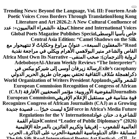
التجاوز
Trending News:
Beyond the Language, Vol. III: Fourteen Arab
إلى
Poetic Voices Cross Borders Through Translation
Hong Kong
المحتوى
Literature and Art 2026.2: A New Cultural Confluence of
Chinese and International Voices
مجلة «الشعراء العالميون»: عدد
خاص بآسيا الوسطى
Global Poets Magazine Publishes Special
Central Asia Edition: “Camel Shadows on the Silk
Road”
«المغفلون السبعة».. عنوانٌ مراوغ وحكاياتٌ لا تنتهي
حوار مع
القاص والشاعر منير البولاهمي
الأهرام ويكلي في مراجعة نقدية
لرواية (الترجمان): صخب المنفى
Africa Must Own Its Narrative –
Adeboboye
Al-Ahram Weekly Reviews “The Interpreter”:
Exile’s cacophany
رسالة زيرفان أوسى إلى شيركو بيكس في
ذكراه
مجلة سُلاف الثقافية تحتفي بمهرجان طريق الحرير الدولي
للشعر والفن
World Organization of Writers President Applauds
European Commission Recognition of Congress of African
Journalists
المفوضية الأوروبية: مؤتمر الصحفيين الأفارقة (CAJ)
قوة متنامية في مستقبل الإعلام الإفريقي
European Commission
Recognizes Congress of African Journalists (CAJ) as a Growing
Force in Africa’s Media Future
غزّة ليست خبرًا … قصيدة جديدة
للشاعرة د. حنان عواد
Regulations for the V International
Contest “Leader of Public Diplomacy” (2026)
اختتام القمة
العالمية للشعوب – إفريقيا وتكريم الفائزين بالمرحلة الإقليمية
لمسابقة «قائد الدبلوماسية الشعبية»
الحرب على الذاكرة.. الحرب
على الكتب
The 6th Silk Road International Poetry Art Festival