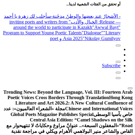
أو تحقق من الفئات الشعبية لدينا...
- الأشجارُ عند بعضِها والوطنُ مِدخَنة
-سأجلب لك زهرة يا أحمد
— Release
: الخيال والأدب
" inviting poets and writers from
around the world to participate in Kazakh
"Awwal Bayt"
Program to Support Young Poetic Talents
"Dialogue"
"Literary
"Nikolay Gumilyov و poet
Asia 2025
Subscribe
Trending News:
Beyond the Language, Vol. III: Fourteen Arab
Poetic Voices Cross Borders Through Translation
Hong Kong
Literature and Art 2026.2: A New Cultural Confluence of
Chinese and International Voices
مجلة «الشعراء العالميون»: عدد
خاص بآسيا الوسطى
Global Poets Magazine Publishes Special
Central Asia Edition: “Camel Shadows on the Silk
Road”
«المغفلون السبعة».. عنوانٌ مراوغ وحكاياتٌ لا تنتهي
حوار مع
القاص والشاعر منير البولاهمي
الأهرام ويكلي في مراجعة نقدية