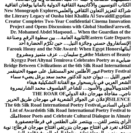
الكتاب التونسيين والأكاديمية الثقافية الدولية بألمانيا يوقعان اتفاقية
شراكة لتعزيز التعاون الثقافي والعلمي
New Monograph Explores
the Literary Legacy of Ousha bint Khalifa Al Suwaidi
Egyptian
Creator Completes Two-Year Confidential Cinema Innovation
Project and Opens Discussions with Global Studios
Farewell,
Dr. Mohamed Abdel Maqsoud… When the Guardian of the
Eastern Gate Departs
الثانوية العامة… بين سطوة الرقم وصناعة
الإنسان
فاروق حسني وجائزة النيل… حين تكرّم الحضارة أحد
أبنائها
Farouk Hosny and the Nile Award: When Egypt Honors
the Makers of Beauty
فرج سليمان… عزف متميز ومشروع
ضبابي
Kyrgyz Poet Altynai Temirova Celebrates Poetry as a
Bridge Between Civilizations at the 6th Silk Road International
Poetry Festival
عبور الأطلس نحو المستقبل على صهوة الحنين
قمر
لعبور الليل … ديوان جديد للدكتور محمد سعد برغل يضيء سماء
الشعر العربي في باريس
حوار مع الفنانة التشكيلية هيفاء
الجندوبي
الأبيض والأسود… للشاعر الفيلسوف محمد الشارني
مروة
ناجي.. مفاجأة مهرجان دڨة الدولي
THE ROAR OF
SILENCE
الإعلان عن الجوائز الشعرية في مهرجان طريق الحرير
الدولي السادس
The 6th Silk Road International Poetry Festival
List of Awards
6th Silk Road International Poetry Festival to
Honor Poets and Celebrate Cultural Dialogue in Almaty
ملك
الراي ينتصر للفن… وينتصر على الطقس في قرطاج
عصفورة
الكاف تغرد في افتتاح مهرجان بنزرت
في افتتاح مهرجان قرطاج: نوبة
سيدي منصور المعدلة تعانق مناجاة الراي الصوفية
قلعة الزئير …