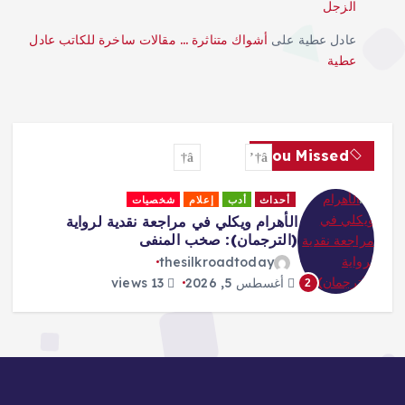
الزجل
عادل عطية
على
أشواك متناثرة … مقالات ساخرة للكاتب عادل
عطية
You Missed
أحداث
إعلام
جاليري
لقاءات
 لرواية
rica Must Own Its Narrative –
Adeboboye
thesilkroadtoday
أغسطس 5, 2026
16 views
3