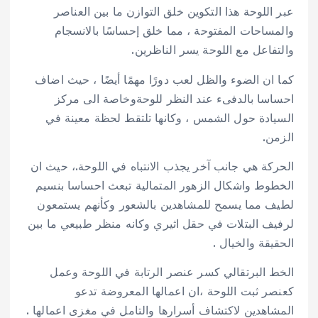
عبر اللوحة هذا التكوين خلق التوازن ما بين العناصر
والمساحات المفتوحة ، مما خلق إحساسًا بالانسجام
والتفاعل مع اللوحة يسر الناظرين.
كما ان الضوء والظل لعب دورًا مهمًا أيضًا ، حيث اضاف
احساسا بالدفىء عند النظر للوحةوخاصة الى مركز
السيادة حول الشمس ، وكانها تلتقط لحظة معينة في
الزمن.
الحركة هي جانب آخر يجذب الانتباه في اللوحة.، حيث ان
الخطوط واشكال الزهور المتمالية تبعث احساسا بنسيم
لطيف مما يسمح للمشاهدين بالشعور وكأنهم يستمعون
لرفيف البتلات في حقل اثيري وكانه منظر طبيعي ما بين
الحقيقة والخيال .
الخط البرتقالي كسر عنصر الرتابة في اللوحة وعمل
كعنصر ثبت اللوحة ،ان اعمالها المعروضة تدعو
المشاهدين لاكتشاف أسرارها والتامل في مغزى اعمالها .