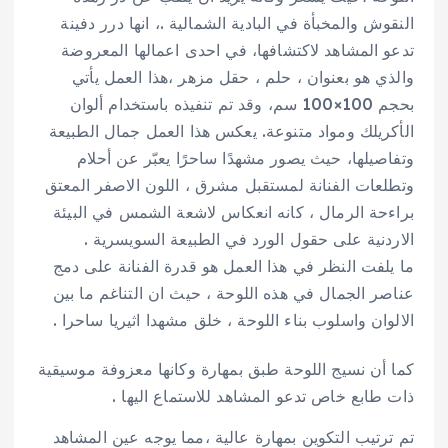
النقوش والمخبأة في البادية الشمالية .، انها درر دفينة
تدعو المشاهد لاكتشافها، في احدى اعمالها المعروضة
والذي هو بعنوان ، حلم ، حقل مزهر ،هذا العمل يأتي
بحجم 100×100 سم، وقد تم تنفيذه باستخدام ألوان
الأكريلك ومواد متنوعة. يعكس هذا العمل جمال الطبيعة
وتفاصيلها، حيث يصور مشهدًا ساحرًا يعبّر عن أحلام
وتطلعات الفنانة لمستقبل مشرق ، اللون الاصفر المعتق
براءحة الرمال ، كانه انعكاس لاشعة الشمس في البيئة
الاردنية على حقول الورد في الطبيعة السويسرية .
ما يلفت النظر في هذا العمل هو قدرة الفنانة على دمج
عناصر الجمال في هذه اللوحة ، حيث ان التناغم ما بين
الالوان واسلوب بناء اللوحة ، خلق مشهدا اثيريا ساحرا .
كما أن نسيج اللوحة طبق بمهارة وكانها معزوفة موسيقية
ذات طابع خاص تدعو المشاهد للاستماع اليها .
تم ترتيب التكوين بمهارة عالية ،مما يوجه عين المشاهد