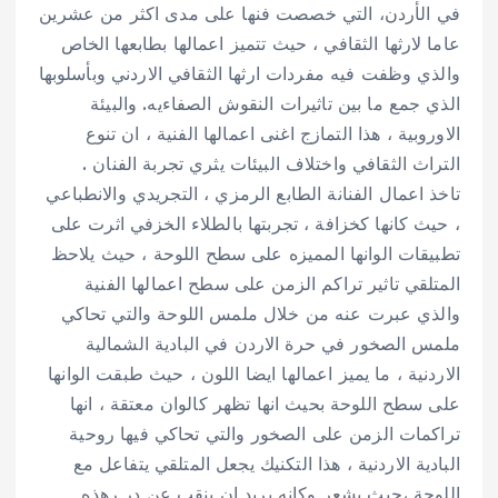
في الأردن، التي خصصت فنها على مدى اكثر من عشرين
عاما لارثها الثقافي ، حيث تتميز اعمالها بطابعها الخاص
والذي وظفت فيه مفردات ارثها الثقافي الاردني وبأسلوبها
الذي جمع ما بين تاثيرات النقوش الصفاءيه. والبيئة
الاوروبية ، هذا التمازج اغنى اعمالها الفنية ، ان تنوع
التراث الثقافي واختلاف البيئات يثري تجربة الفنان .
تاخذ اعمال الفنانة الطابع الرمزي ، التجريدي والانطباعي
، حيث كانها كخزافة ، تجربتها بالطلاء الخزفي اثرت على
تطبيقات الوانها المميزه على سطح اللوحة ، حيث يلاحظ
المتلقي تاثير تراكم الزمن على سطح اعمالها الفنية
والذي عبرت عنه من خلال ملمس اللوحة والتي تحاكي
ملمس الصخور في حرة الاردن في البادية الشمالية
الاردنية ، ما يميز اعمالها ايضا اللون ، حيث طبقت الوانها
على سطح اللوحة بحيث انها تظهر كالوان معتقة ، انها
تراكمات الزمن على الصخور والتي تحاكي فيها روحية
البادية الاردنية ، هذا التكنيك يجعل المتلقي يتفاعل مع
اللوحة ،حيث يشعر وكانه يريد ان ينقب عن در رهذه