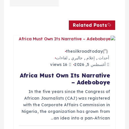
ح
ا
Related Posts
ل
م
thesilkroadtoday
ق
أحداث
,
إعلام
,
جاليري
,
لقاءات
أغسطس 5, 2026
16 views
ا
Africa Must Own Its Narrative
– Adeboboye
ل
In the five years since the Congress of
ا
African Journalists (CAJ) was registered
with the Corporate Affairs Commission in
ت
Nigeria, the organization has grown from
an idea into a pan-African…