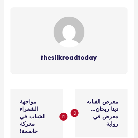
thesilkroadtoday
ت
معرض الفنانه
مواجهة
ص
دينا ريحان…
الشعراء
معرض في
الشباب في
فّ
رواية
معركة
حاسمة!