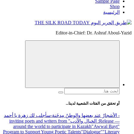
Sample Page
Shop
الرئيسية
Editor-in-Chief: Dr. Ashraf Aboul-Yazid
البحث
عن:
أو تحقق من الفئات الشعبية لدينا...
- الأشجارُ عند بعضِها والوطنُ مِدخَنة
-سأجلب لك زهرة يا أحمد
— Release
: الخيال والأدب
" inviting poets and writers from
around the world to participate in Kazakh
"Awwal Bayt"
Program to Support Young Poetic Talents
"Dialogue"
"Literary