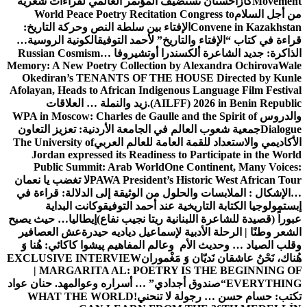
Movement
كازاخستان تستضيف المؤتمر العالمي لقراءات شعرية
من أجل السلام
World Peace Poetry Recitation Congress to
Convene in Kazakhstan
الإفتاء بين سلطة النص وحركة التاريخ:
قراءة في كتاب “الإفتاء والتاريخ” لأحمد التوفيق
الكونية الروسية…
الذاكرة: جديد الشاعرة ألكسندرا أوتشيروفا
Russian Cosmism…
Memory: A New Poetry Collection by Alexandra Ochirova
Wale
Okediran’s TENANTS OF THE HOUSE Directed by Kunle
Afolayan, Heads to African Indigenous Language Film Festival
(AILFF) 2026 in Benin Republic.
زيد والنملة … العلاقات
والدروس
WPA in Moscow: Charles de Gaulle and the Spirit of
Dialogue
جمعية شعوب العالم في الجامعة الأردنية: تعزيز التعاون
الأكاديمي والاستعداد للقمة العامة للعالم العربي
The University of
Jordan expressed its Readiness to Participate in the World
Public Summit: Arab World
One Continent, Many Voices:
PAWA President’s Historic West African Tour
لا تغضب يا نعمان
…الإشكال : الملابسات والحلول
من الوثيقة إلى الدلالة: قراءة في
إبستمولوجيا الكتابة التاريخية عند أحمد التوفيق
وكانت البداية
عبوراً (قصيدة للشاعرة اللبنانية ريتا نجيب نفاع)
إيطاليا… حيث يصبح
الشعر وطنًا | الرحلة الأدبية لإسماعيل دياديه حيدرة
عش العصافير
وقلب الصياد … وحديث الأم وعالم المفاهيم
پیشوا کاکائي: هُنا وَ
هُناك، نَحْنُ عاشقان نَديّان وَ مَغْموران
EXCLUSIVE INTERVIEW
| MARGARITA AL: POETRY IS THE BEGINNING OF
EVERYTHING
“صندوق أجدادي” … أسراره وعوالمه
د. حنان عواد
تكتب: حسام حسن … رجولة لا تنحني!
WHAT THE WORLD