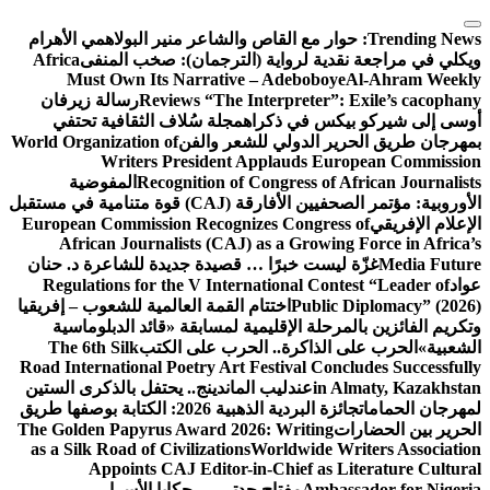
التجاوز
إلى
Trending News:
حوار مع القاص والشاعر منير البولاهمي
الأهرام
المحتوى
ويكلي في مراجعة نقدية لرواية (الترجمان): صخب المنفى
Africa
Must Own Its Narrative – Adeboboye
Al-Ahram Weekly
Reviews “The Interpreter”: Exile’s cacophany
رسالة زيرفان
أوسى إلى شيركو بيكس في ذكراه
مجلة سُلاف الثقافية تحتفي
بمهرجان طريق الحرير الدولي للشعر والفن
World Organization of
Writers President Applauds European Commission
Recognition of Congress of African Journalists
المفوضية
الأوروبية: مؤتمر الصحفيين الأفارقة (CAJ) قوة متنامية في مستقبل
الإعلام الإفريقي
European Commission Recognizes Congress of
African Journalists (CAJ) as a Growing Force in Africa’s
Media Future
غزّة ليست خبرًا … قصيدة جديدة للشاعرة د. حنان
عواد
Regulations for the V International Contest “Leader of
Public Diplomacy” (2026)
اختتام القمة العالمية للشعوب – إفريقيا
وتكريم الفائزين بالمرحلة الإقليمية لمسابقة «قائد الدبلوماسية
الشعبية»
الحرب على الذاكرة.. الحرب على الكتب
The 6th Silk
Road International Poetry Art Festival Concludes Successfully
in Almaty, Kazakhstan
عندليب الماندينج.. يحتفل بالذكرى الستين
لمهرجان الحمامات
جائزة البردية الذهبية 2026: الكتابة بوصفها طريق
الحرير بين الحضارات
The Golden Papyrus Award 2026: Writing
as a Silk Road of Civilizations
Worldwide Writers Association
Appoints CAJ Editor-in-Chief as Literature Cultural
Ambassador for Nigeria
مفتاح جدتي … حكايا الأسرار