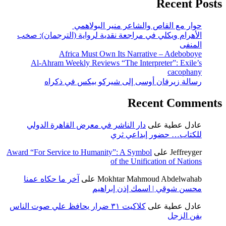
Recent Posts
حوار مع القاص والشاعر منير البولاهمي
الأهرام ويكلي في مراجعة نقدية لرواية (الترجمان): صخب
المنفى
Africa Must Own Its Narrative – Adeboboye
Al-Ahram Weekly Reviews “The Interpreter”: Exile’s
cacophany
رسالة زيرفان أوسى إلى شيركو بيكس في ذكراه
Recent Comments
عادل عطية
على
دار الناشر في معرض القاهرة الدولي
للكتاب… حضور إبداعي ثري
Jeffreyger
على
Award “For Service to Humanity”: A Symbol
of the Unification of Nations
Mokhtar Mahmoud Abdelwahab
على
آخر ما حكاه عمنا
محسن شوقي | اسمك إذن إبراهيم
عادل عطية
على
كلاكيت ٣١ ضرار يحافظ علي صوت الناس
بفن الزجل