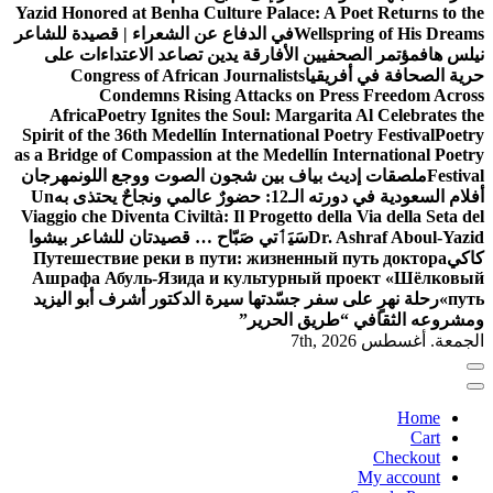
Yazid Honored at Benha Culture Palace: A Poet Returns to the
Wellspring of His Dreams
في الدفاع عن الشعراء | قصيدة للشاعر
نيلس هاف
مؤتمر الصحفيين الأفارقة يدين تصاعد الاعتداءات على
حرية الصحافة في أفريقيا
Congress of African Journalists
Condemns Rising Attacks on Press Freedom Across
Africa
Poetry Ignites the Soul: Margarita Al Celebrates the
Spirit of the 36th Medellín International Poetry Festival
Poetry
as a Bridge of Compassion at the Medellín International Poetry
Festival
ملصقات إديث بياف بين شجون الصوت ووجع اللون
مهرجان
أفلام السعودية في دورته الـ12: حضورٌ عالمي ونجاحٌ يحتذى به
Un
Viaggio che Diventa Civiltà: Il Progetto della Via della Seta del
Dr. Ashraf Aboul-Yazid
سَيَٲتي صَبّاح … قصيدتان للشاعر بيشوا
كاكي
Путешествие реки в пути: жизненный путь доктора
Ашрафа Абуль-Язида и культурный проект «Шёлковый
путь»
رحلة نهرٍ على سفر جسّدتها سيرة الدكتور أشرف أبو اليزيد
ومشروعه الثقافي “طريق الحرير”
الجمعة. أغسطس 7th, 2026
Home
Cart
Checkout
My account