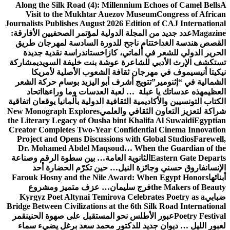
Along the Silk Road (4): Millennium Echoes of Camel Bells
A
Visit to the Mukhtar Auezov Museum
Congress of African
Journalists Publishes August 2026 Edition of CAJ International
Magazine
عدد جديد من المجلة الدولية لمؤتمر الصحفيين الأفارقة:
القصص هندسة الغد
اختتام ناجح للدورة السادسة لمهرجان طريق
الحرير الدولي للشعر في ألماتي، كازاخستان
دراسة نقدية جديدة
تستكشف الإرث الأدبي للشاعرة عوشة بنت خليفة السويدي
مشاركة
نيكيتا أنيسيموف في مهرجان ثقافة الشعوب الأصلية لأمريكا
الشمالية في “إثنومير”
تتويج أشرف أبو اليزيد بوسام حركة الشعر
العظيم
هذه عدساتك يا عبلة … لعبة العدسات وما وراءها
اتحاد
الكتاب التونسيين والأكاديمية الثقافية الدولية بألمانيا يوقعان اتفاقية
شراكة لتعزيز التعاون الثقافي والعلمي
New Monograph Explores
the Literary Legacy of Ousha bint Khalifa Al Suwaidi
Egyptian
Creator Completes Two-Year Confidential Cinema Innovation
Project and Opens Discussions with Global Studios
Farewell,
Dr. Mohamed Abdel Maqsoud… When the Guardian of the
Eastern Gate Departs
الثانوية العامة… بين سطوة الرقم وصناعة
الإنسان
فاروق حسني وجائزة النيل… حين تكرّم الحضارة أحد
أبنائها
Farouk Hosny and the Nile Award: When Egypt Honors
the Makers of Beauty
فرج سليمان… عزف متميز ومشروع
ضبابي
Kyrgyz Poet Altynai Temirova Celebrates Poetry as a
Bridge Between Civilizations at the 6th Silk Road International
Poetry Festival
عبور الأطلس نحو المستقبل على صهوة الحنين
قمر
لعبور الليل … ديوان جديد للدكتور محمد سعد برغل يضيء سماء