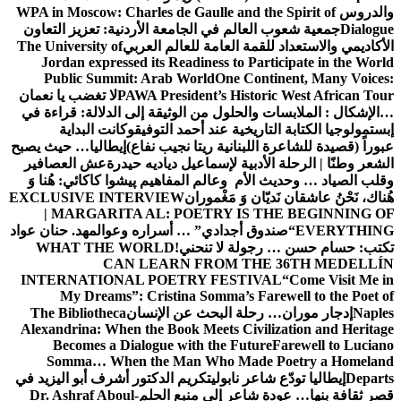
والدروس
WPA in Moscow: Charles de Gaulle and the Spirit of
Dialogue
جمعية شعوب العالم في الجامعة الأردنية: تعزيز التعاون
الأكاديمي والاستعداد للقمة العامة للعالم العربي
The University of
Jordan expressed its Readiness to Participate in the World
Public Summit: Arab World
One Continent, Many Voices:
PAWA President’s Historic West African Tour
لا تغضب يا نعمان
…الإشكال : الملابسات والحلول
من الوثيقة إلى الدلالة: قراءة في
إبستمولوجيا الكتابة التاريخية عند أحمد التوفيق
وكانت البداية
عبوراً (قصيدة للشاعرة اللبنانية ريتا نجيب نفاع)
إيطاليا… حيث يصبح
الشعر وطنًا | الرحلة الأدبية لإسماعيل دياديه حيدرة
عش العصافير
وقلب الصياد … وحديث الأم وعالم المفاهيم
پیشوا کاکائي: هُنا وَ
هُناك، نَحْنُ عاشقان نَديّان وَ مَغْموران
EXCLUSIVE INTERVIEW
| MARGARITA AL: POETRY IS THE BEGINNING OF
EVERYTHING
“صندوق أجدادي” … أسراره وعوالمه
د. حنان عواد
تكتب: حسام حسن … رجولة لا تنحني!
WHAT THE WORLD
CAN LEARN FROM THE 36TH MEDELLÍN
INTERNATIONAL POETRY FESTIVAL
“Come Visit Me in
My Dreams”: Cristina Somma’s Farewell to the Poet of
Naples
إدجار موران… رحلة البحث عن الإنسان
The Bibliotheca
Alexandrina: When the Book Meets Civilization and Heritage
Becomes a Dialogue with the Future
Farewell to Luciano
Somma… When the Man Who Made Poetry a Homeland
Departs
إيطاليا تودّع شاعر نابولي
تكريم الدكتور أشرف أبو اليزيد في
قصر ثقافة بنها… عودة شاعر إلى منبع الحلم
Dr. Ashraf Aboul-