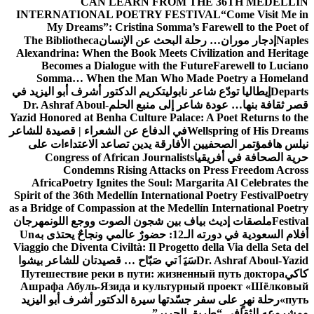
CAN LEARN FROM THE 36TH MEDELLÍN
INTERNATIONAL POETRY FESTIVAL
“Come Visit Me in
My Dreams”: Cristina Somma’s Farewell to the Poet of
Naples
إدجار موران… رحلة البحث عن الإنسان
The Bibliotheca
Alexandrina: When the Book Meets Civilization and Heritage
Becomes a Dialogue with the Future
Farewell to Luciano
Somma… When the Man Who Made Poetry a Homeland
Departs
إيطاليا تودّع شاعر نابولي
تكريم الدكتور أشرف أبو اليزيد في
قصر ثقافة بنها… عودة شاعر إلى منبع الحلم
Dr. Ashraf Aboul-
Yazid Honored at Benha Culture Palace: A Poet Returns to the
Wellspring of His Dreams
في الدفاع عن الشعراء | قصيدة للشاعر
نيلس هاف
مؤتمر الصحفيين الأفارقة يدين تصاعد الاعتداءات على
حرية الصحافة في أفريقيا
Congress of African Journalists
Condemns Rising Attacks on Press Freedom Across
Africa
Poetry Ignites the Soul: Margarita Al Celebrates the
Spirit of the 36th Medellín International Poetry Festival
Poetry
as a Bridge of Compassion at the Medellín International Poetry
Festival
ملصقات إديث بياف بين شجون الصوت ووجع اللون
مهرجان
أفلام السعودية في دورته الـ12: حضورٌ عالمي ونجاحٌ يحتذى به
Un
Viaggio che Diventa Civiltà: Il Progetto della Via della Seta del
Dr. Ashraf Aboul-Yazid
سَيَٲتي صَبّاح … قصيدتان للشاعر بيشوا
كاكي
Путешествие реки в пути: жизненный путь доктора
Ашрафа Абуль-Язида и культурный проект «Шёлковый
путь»
رحلة نهرٍ على سفر جسّدتها سيرة الدكتور أشرف أبو اليزيد
ومشروعه الثقافي “طريق الحرير”