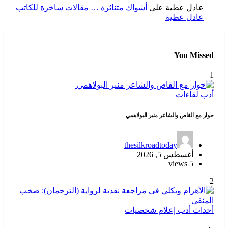
عادل عطية
على
أشواك متناثرة … مقالات ساخرة للكاتب
عادل عطية
You Missed
1
أدب
لقاءات
حوار مع القاص والشاعر منير البولاهمي
thesilkroadtoday
أغسطس 5, 2026
5 views
2
أحداث
أدب
إعلام
شخصيات