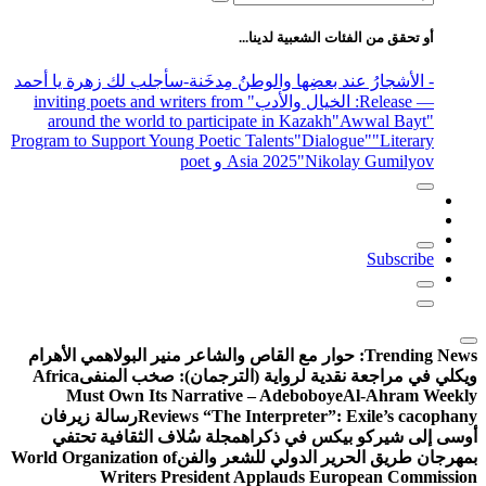
عن:
أو تحقق من الفئات الشعبية لدينا...
- الأشجارُ عند بعضِها والوطنُ مِدخَنة
-سأجلب لك زهرة يا أحمد
— Release
: الخيال والأدب
" inviting poets and writers from
around the world to participate in Kazakh
"Awwal Bayt"
Program to Support Young Poetic Talents
"Dialogue"
"Literary
"Nikolay Gumilyov و poet
Asia 2025
Subscribe
Trending News:
حوار مع القاص والشاعر منير البولاهمي
الأهرام
ويكلي في مراجعة نقدية لرواية (الترجمان): صخب المنفى
Africa
Must Own Its Narrative – Adeboboye
Al-Ahram Weekly
Reviews “The Interpreter”: Exile’s cacophany
رسالة زيرفان
أوسى إلى شيركو بيكس في ذكراه
مجلة سُلاف الثقافية تحتفي
بمهرجان طريق الحرير الدولي للشعر والفن
World Organization of
Writers President Applauds European Commission