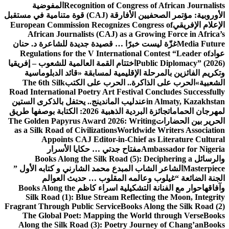
Recognition of Congress of African Journalists
المفوضية
الأوروبية: مؤتمر الصحفيين الأفارقة (CAJ) قوة متنامية في مستقبل
الإعلام الإفريقي
European Commission Recognizes Congress of
African Journalists (CAJ) as a Growing Force in Africa’s
Media Future
غزّة ليست خبرًا … قصيدة جديدة للشاعرة د. حنان
عواد
Regulations for the V International Contest “Leader of
Public Diplomacy” (2026)
اختتام القمة العالمية للشعوب – إفريقيا
وتكريم الفائزين بالمرحلة الإقليمية لمسابقة «قائد الدبلوماسية
الشعبية»
الحرب على الذاكرة.. الحرب على الكتب
The 6th Silk
Road International Poetry Art Festival Concludes Successfully
in Almaty, Kazakhstan
عندليب الماندينج.. يحتفل بالذكرى الستين
لمهرجان الحمامات
جائزة البردية الذهبية 2026: الكتابة بوصفها طريق
الحرير بين الحضارات
The Golden Papyrus Award 2026: Writing
as a Silk Road of Civilizations
Worldwide Writers Association
Appoints CAJ Editor-in-Chief as Literature Cultural
Ambassador for Nigeria
مفتاح جدتي … حكايا الأسرار
والرسائل
Books Along the Silk Road (5): Deciphering a
Masterpiece
الشاعر الشاب المبدع محمد الشارني و كتابه الأول ”
الجنة الضائعة “
غيلوب وعالمه المقلوب … حديث العوالم
وآفاقها
حوار مع الفنانة التشكيلية اسراء كاظم
Books Along the
Silk Road (1): Blue Stream Reflecting the Moon, Integrity
Fragrant Through Public Service
Books Along the Silk Road (2)
The Global Poet: Mapping the World through Verse
Books
Along the Silk Road (3): Poetry Journey of Chang’an
Books