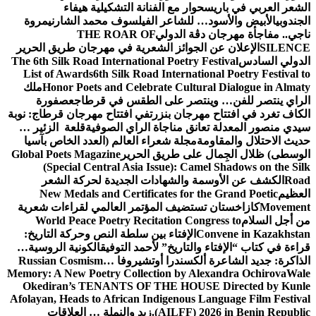
الشعر العربي في باريس
حوار مع الفنانة التشكيلية هيفاء
الجندوبي
الأبيض والأسود… للشاعر الفيلسوف محمد الشارني
مروة
ناجي.. مفاجأة مهرجان دڨة الدولي
THE ROAR OF
SILENCE
الإعلان عن الجوائز الشعرية في مهرجان طريق الحرير
الدولي السادس
The 6th Silk Road International Poetry Festival
List of Awards
6th Silk Road International Poetry Festival to
Honor Poets and Celebrate Cultural Dialogue in Almaty
ملك
الراي ينتصر للفن… وينتصر على الطقس في قرطاج
عصفورة
الكاف تغرد في افتتاح مهرجان بنزرت
في افتتاح مهرجان قرطاج: نوبة
سيدي منصور المعدلة تعانق مناجاة الراي الصوفية
قلعة الزئير …
حديث الاحتلال والمقاومة
مجلة شعراء العالم (العدد الخاص بآسيا
الوسطى) ظلال الجِمال على طريق الحرير
Global Poets Magazine
(Special Central Asia Issue): Camel Shadows on the Silk
Road
الكشف عن الأوسمة والشهادات الجديدة لحركة الشعر
العظيم
New Medals and Certificates for the Grand Poetic
Movement
كازاخستان تستضيف المؤتمر العالمي لقراءات شعرية
من أجل السلام
World Peace Poetry Recitation Congress to
Convene in Kazakhstan
الإفتاء بين سلطة النص وحركة التاريخ:
قراءة في كتاب “الإفتاء والتاريخ” لأحمد التوفيق
الكونية الروسية…
الذاكرة: جديد الشاعرة ألكسندرا أوتشيروفا
Russian Cosmism…
Memory: A New Poetry Collection by Alexandra Ochirova
Wale
Okediran’s TENANTS OF THE HOUSE Directed by Kunle
Afolayan, Heads to African Indigenous Language Film Festival
(AILFF) 2026 in Benin Republic.
زيد والنملة … العلاقات