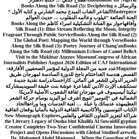
والرسائل
Books Along the Silk Road (5): Deciphering a
Masterpiece
الشاعر الشاب المبدع محمد الشارني و كتابه الأول ”
الجنة الضائعة “
غيلوب وعالمه المقلوب … حديث العوالم
وآفاقها
حوار مع الفنانة التشكيلية اسراء كاظم
Books Along the
Silk Road (1): Blue Stream Reflecting the Moon, Integrity
Fragrant Through Public Service
Books Along the Silk Road (2)
The Global Poet: Mapping the World through Verse
Books
Along the Silk Road (3): Poetry Journey of Chang’an
Books
Along the Silk Road (4): Millennium Echoes of Camel Bells
A
Visit to the Mukhtar Auezov Museum
Congress of African
Journalists Publishes August 2026 Edition of CAJ International
Magazine
عدد جديد من المجلة الدولية لمؤتمر الصحفيين الأفارقة:
القصص هندسة الغد
اختتام ناجح للدورة السادسة لمهرجان طريق
الحرير الدولي للشعر في ألماتي، كازاخستان
دراسة نقدية جديدة
تستكشف الإرث الأدبي للشاعرة عوشة بنت خليفة السويدي
مشاركة
نيكيتا أنيسيموف في مهرجان ثقافة الشعوب الأصلية لأمريكا
الشمالية في “إثنومير”
تتويج أشرف أبو اليزيد بوسام حركة الشعر
العظيم
هذه عدساتك يا عبلة … لعبة العدسات وما وراءها
اتحاد
الكتاب التونسيين والأكاديمية الثقافية الدولية بألمانيا يوقعان اتفاقية
شراكة لتعزيز التعاون الثقافي والعلمي
New Monograph Explores
the Literary Legacy of Ousha bint Khalifa Al Suwaidi
Egyptian
Creator Completes Two-Year Confidential Cinema Innovation
Project and Opens Discussions with Global Studios
Farewell,
Dr. Mohamed Abdel Maqsoud… When the Guardian of the