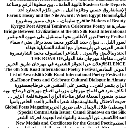
Eastern Gate Departs
الثانوية العامة… بين سطوة الرقم وصناعة
الإنسان
فاروق حسني وجائزة النيل… حين تكرّم الحضارة أحد
أبنائها
Farouk Hosny and the Nile Award: When Egypt Honors
the Makers of Beauty
فرج سليمان… عزف متميز ومشروع
ضبابي
Kyrgyz Poet Altynai Temirova Celebrates Poetry as a
Bridge Between Civilizations at the 6th Silk Road International
Poetry Festival
عبور الأطلس نحو المستقبل على صهوة الحنين
قمر
لعبور الليل … ديوان جديد للدكتور محمد سعد برغل يضيء سماء
الشعر العربي في باريس
حوار مع الفنانة التشكيلية هيفاء
الجندوبي
الأبيض والأسود… للشاعر الفيلسوف محمد الشارني
مروة
ناجي.. مفاجأة مهرجان دڨة الدولي
THE ROAR OF
SILENCE
الإعلان عن الجوائز الشعرية في مهرجان طريق الحرير
الدولي السادس
The 6th Silk Road International Poetry Festival
List of Awards
6th Silk Road International Poetry Festival to
Honor Poets and Celebrate Cultural Dialogue in Almaty
ملك
الراي ينتصر للفن… وينتصر على الطقس في قرطاج
عصفورة
الكاف تغرد في افتتاح مهرجان بنزرت
في افتتاح مهرجان قرطاج: نوبة
سيدي منصور المعدلة تعانق مناجاة الراي الصوفية
قلعة الزئير …
حديث الاحتلال والمقاومة
مجلة شعراء العالم (العدد الخاص بآسيا
الوسطى) ظلال الجِمال على طريق الحرير
Global Poets Magazine
(Special Central Asia Issue): Camel Shadows on the Silk
Road
الكشف عن الأوسمة والشهادات الجديدة لحركة الشعر
العظيم
New Medals and Certificates for the Grand Poetic