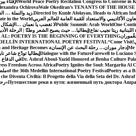
World Peace Poetry Recitation Congress to Convene in 
الإفتاء بي
lexandra Ochirova
Wale Okediran’s TENANTS OF THE HOUSE
Directed by Kunle Afolayan, Heads to African In
زيد والنملة … ا
اون الأكاديمي والاستعداد للقمة العامة للعالم العربي
ate in the World
One Contin
Public Summit: Arab World
لا تغضب يا نعمان …الإشكال 
للبنانية ريتا نجيب نفاع)
إيطاليا… حيث يصبح الشعر وطنًا | الرحلة الأدب
مَغْموران
 AL: POETRY IS THE BEGINNING OF EVERYTHING
!
“Come Visit
DELLÍN INTERNATIONAL POETRY FESTIVAL
Me 
إدجار موران… رحلة البحث عن الإنسان
n and Heritage Becomes a
Farewell to Lucian
Dialogue with the Future
إيطاليا تودّع شاعر ناب
Dr. Ashraf Aboul-Yazid Honored at Benha Culture Palac
في الدفاع 
ress Freedom Across Africa
Poetry Ignites the Soul: Margarita Al C
Poetry as a B
of the 36th Medellín International Poetry Festival
ملصق
che Diventa Civiltà: Il Progetto della Via della Seta del Dr. Ashra
Путешествие реки в пути: жизненный путь доктора Ашр
رحل