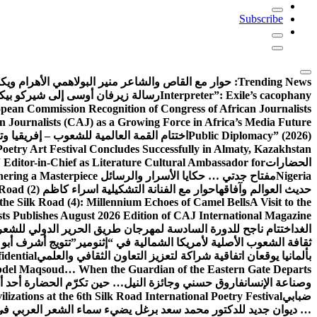
Subscribe
Trending News:
حوار مع القاص والشاعر منير البولاهمي
الأهرام وي
Interpreter”: Exile’s cacophany
رسالة زيرفان أوسى إلى شيركو بي
pean Commission Recognition of Congress of African Journalists
n Journalists (CAJ) as a Growing Force in Africa’s Media Future
Public Diplomacy” (2026)
اختتام القمة العالمية للشعوب – إفريقيا وت
Poetry Art Festival Concludes Successfully in Almaty, Kazakhstan
الحضارات
Editor-in-Chief as Literature Cultural Ambassador for
Nigeria
مفتاح جدتي … حكايا الأسرار والرسائل
hering a Masterpiece
حديث العوالم وآفاقها
حوار مع الفنانة التشكيلية اسراء كاظم
Road (2)
the Silk Road (4): Millennium Echoes of Camel Bells
A Visit to the
sts Publishes August 2026 Edition of CAJ International Magazine
الغد
اختتام ناجح للدورة السادسة لمهرجان طريق الحرير الدولي للشعر 
ثقافة الشعوب الأصلية لأمريكا الشمالية في “إثنومير”
تتويج أشرف أبو 
بألمانيا يوقعان اتفاقية شراكة لتعزيز التعاون الثقافي والعلمي
idential
del Maqsoud… When the Guardian of the Eastern Gate Departs
وصناعة الإنسان
فاروق حسني وجائزة النيل… حين تكرّم الحضارة أحد أبن
ضبابي
izations at the 6th Silk Road International Poetry Festival
… ديوان جديد للدكتور محمد سعد برغل يضيء سماء الشعر العربي في