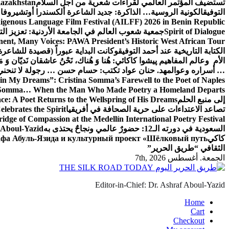
تستضيف المؤتمر العالمي لقراءات شعرية من أجل السلام
Kazakhstan
التوفيق
الكونية الروسية… الذاكرة: جديد الشاعرة ألكسندرا أوتشيروفا
digenous Language Film Festival (AILFF) 2026 in Benin Republic.
Spirit of Dialogue
جمعية شعوب العالم في الجامعة الأردنية: تعزيز التع
ent, Many Voices: PAWA President’s Historic West African Tour
الكتابة التاريخية عند أحمد التوفيق
وكانت البداية عبوراً (قصيدة للشاعرة ا
الأم وعالم المفاهيم
پیشوا کاکائي: هُنا وَ هُناك، نَحْنُ عاشقان نَديّان وَ 
… أسراره وعوالمه
د. حنان عواد تكتب: حسام حسن … رجولة لا تنحني
in My Dreams”: Cristina Somma’s Farewell to the Poet of Naples
o Somma… When the Man Who Made Poetry a Homeland Departs
إلى منبع الحلم
e: A Poet Returns to the Wellspring of His Dreams
تصاعد الاعتداءات على حرية الصحافة في أفريقيا
elebrates the Spirit
ridge of Compassion at the Medellín International Poetry Festival
السعودية في دورته الـ12: حضورٌ عالمي ونجاحٌ يحتذى به
f Aboul-Yazid
كاكي
афа Абуль-Язида и культурный проект «Шёлковый путь»
الثقافي “طريق الحرير”
الجمعة. أغسطس 7th, 2026
Editor-in-Chief: Dr. Ashraf Aboul-Yazid
Home
Cart
Checkout