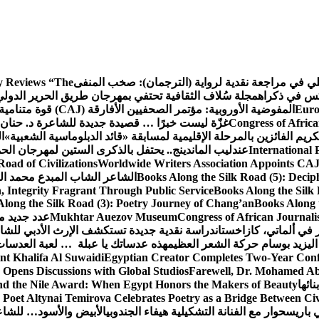
كلي في مراجعة نقدية لرواية (الترجمان): صخب المنفى
 Reviews “The
كس في ذكراه
مجلة سُلاف الثقافية تحتفي بمهرجان طريق الحرير الدول
Euro
المفوضية الأوروبية: مؤتمر الصحفيين الأفارقة (CAJ) قوة متنامية في مستقبل الإعلام الإفريقي
Congress of Africa
غزّة ليست خبرًا … قصيدة جديدة للشاعرة د. حنان 
كريم الفائزين بالمرحلة الإقليمية لمسابقة «قائد الدبلوماسية الشعبية»
ا
International 
عندليب الماندينج.. يحتفل بالذكرى الستين لمهرجان الحم
oad of Civilizations
Worldwide Writers Association Appoints CAJ 
Books Along the Silk Road (5): Decip
الشاعر الشاب المبدع محمد الشا
, Integrity Fragrant Through Public Service
Books Along the Silk 
long the Silk Road (3): Poetry Journey of Chang’an
Books Along 
Congress of African Journali
Mukhtar Auezov Museum
عدد جديد م
في ألماتي، كازاخستان
دراسة نقدية جديدة تستكشف الإرث الأدبي للشا
اليزيد بوسام حركة الشعر العظيم
هذه عدساتك يا عبلة … لعبة العدسات
nt Khalifa Al Suwaidi
Egyptian Creator Completes Two-Year Conf
 Opens Discussions with Global Studios
Farewell, Dr. Mohamed Ab
ائها
d the Nile Award: When Egypt Honors the Makers of Beauty
Poet Altynai Temirova Celebrates Poetry as a Bridge Between Civil
 باريس
حوار مع الفنانة التشكيلية هيفاء الجندوبي
الأبيض والأسود… للشاع