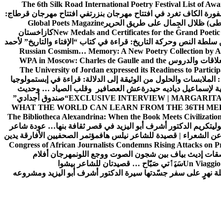
The 6th Silk Road International Poetry Festival List of Aw
ورة الكاف تغرد في افتتاح مهرجان بنزرت
في افتتاح مهرجان قرطاج:
سطى) ظلال الجِمال على طريق الحرير
Global Poets Magazine
New Medals and Certificates for the Grand Poet
كازاخستان
ن سلطة النص وحركة التاريخ: قراءة في كتاب “الإفتاء والتاريخ” لأحمد
Russian Cosmism… Memory: A New Poetry Collection by A
لعلاقات والدروس
WPA in Moscow: Charles de Gaulle and the
The University of Jordan expressed its Readiness to Particip
: الملابسات والحلول
من الوثيقة إلى الدلالة: قراءة في إبستمولوجيا
ية لإسماعيل دياديه حيدرة
عش العصافير وقلب الصياد … وحديث
EXCLUSIVE INTERVIEW | MARGARITA
“صندوق أجدادي”
WHAT THE WORLD CAN LEARN FROM THE 36TH ME
The Bibliotheca Alexandrina: When the Book Meets Civilizatio
ولي
تكريم الدكتور أشرف أبو اليزيد في قصر ثقافة بنها… عودة شاعر
عن الشعراء | قصيدة للشاعر نيلس هاف
مؤتمر الصحفيين الأفارقة يدين
Congress of African Journalists Condemns Rising Attacks on P
ات إديث بياف بين شجون الصوت ووجع اللون
مهرجان أفلام
Un Viaggio 
سَيَٲتي صَبّاح … قصيدتان للشاعر بيشوا
ة نهرٍ على سفر جسّدتها سيرة الدكتور أشرف أبو اليزيد ومشروعه