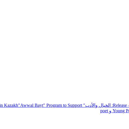
— R
: الخيال والأدب
" inviting poets and writers from around the world to participate in Kazakh
"Awwal Bayt" Program to Support
Young Po