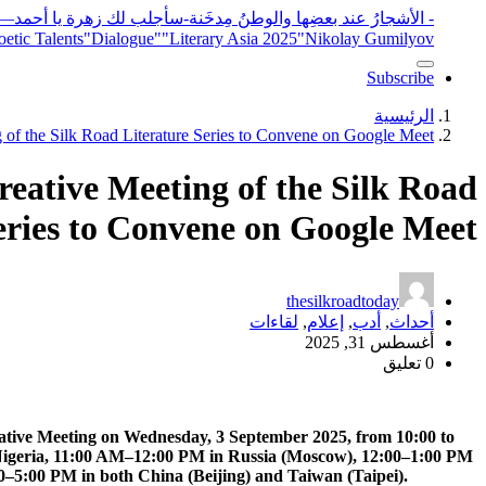
- الأشجارُ عند بعضِها والوطنُ مِدخَنة
-سأجلب لك زهرة يا أحمد
elease
"Nikolay Gumilyov و poet
"Literary Asia 2025
"Dialogue"
etic Talents
Subscribe
الرئيسية
 of the Silk Road Literature Series to Convene on Google Meet
eative Meeting of the Silk Road
eries to Convene on Google Meet
thesilkroadtoday
أحداث
,
أدب
,
إعلام
,
لقاءات
أغسطس 31, 2025
0 تعليق
reative Meeting on Wednesday, 3 September 2025, from 10:00 to
 Nigeria, 11:00 AM–12:00 PM in Russia (Moscow), 12:00–1:00 PM
0–5:00 PM in both China (Beijing) and Taiwan (Taipei).