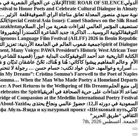
الدولي
THE ROAR OF SILENCE
الإعلان عن الجوائز الشعرية في
estival to Honor Poets and Celebrate Cultural Dialogue in Almaty
نوبة سيدي منصور المعدلة تعانق مناجاة الراي الصوفية
قلعة الزئير … 
(Special Central Asia Issue): Camel Shadows on the Silk Road
الك
تستضيف المؤتمر العالمي لقراءات شعرية من أجل السلام
Kazakhstan
التوفيق
الكونية الروسية… الذاكرة: جديد الشاعرة ألكسندرا أوتشيروفا
digenous Language Film Festival (AILFF) 2026 in Benin Republic.
Spirit of Dialogue
جمعية شعوب العالم في الجامعة الأردنية: تعزيز التع
ent, Many Voices: PAWA President’s Historic West African Tour
الكتابة التاريخية عند أحمد التوفيق
وكانت البداية عبوراً (قصيدة للشاعرة ا
الأم وعالم المفاهيم
پیشوا کاکائي: هُنا وَ هُناك، نَحْنُ عاشقان نَديّان وَ 
… أسراره وعوالمه
د. حنان عواد تكتب: حسام حسن … رجولة لا تنحني
in My Dreams”: Cristina Somma’s Farewell to the Poet of Naples
o Somma… When the Man Who Made Poetry a Homeland Departs
إلى منبع الحلم
e: A Poet Returns to the Wellspring of His Dreams
تصاعد الاعتداءات على حرية الصحافة في أفريقيا
elebrates the Spirit
ridge of Compassion at the Medellín International Poetry Festival
السعودية في دورته الـ12: حضورٌ عالمي ونجاحٌ يحتذى به
f Aboul-Yazid
كاكي
афа Абуль-Язида и культурный проект «Шёлковый путь»
الثقافي “طريق الحرير”
الجمعة. أغسطس 7th, 2026