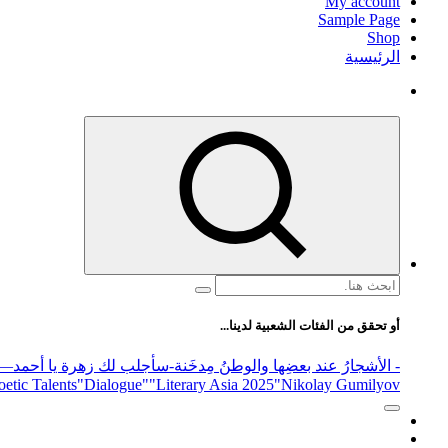
My account
Sample Page
Shop
الرئيسية
البحث
عن:
أو تحقق من الفئات الشعبية لدينا...
- الأشجارُ عند بعضِها والوطنُ مِدخَنة
-سأجلب لك زهرة يا أحمد
elease
"Nikolay Gumilyov و poet
"Literary Asia 2025
"Dialogue"
etic Talents