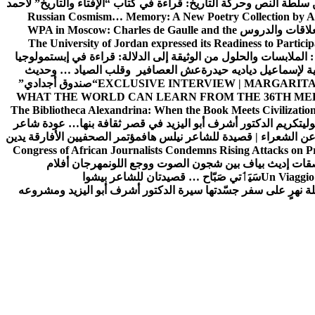
ن سلطة النص وحركة التاريخ: قراءة في كتاب “الإفتاء والتاريخ” لأحمد
Russian Cosmism… Memory: A New Poetry Collection by A
لعلاقات والدروس
WPA in Moscow: Charles de Gaulle and the
The University of Jordan expressed its Readiness to Particip
: الملابسات والحلول
من الوثيقة إلى الدلالة: قراءة في إبستمولوجيا
ية لإسماعيل دياديه حيدرة
عش العصافير وقلب الصياد … وحديث
EXCLUSIVE INTERVIEW | MARGARITA
“صندوق أجدادي”
WHAT THE WORLD CAN LEARN FROM THE 36TH ME
The Bibliotheca Alexandrina: When the Book Meets Civilizatio
ولي
تكريم الدكتور أشرف أبو اليزيد في قصر ثقافة بنها… عودة شاعر
عن الشعراء | قصيدة للشاعر نيلس هاف
مؤتمر الصحفيين الأفارقة يدين
Congress of African Journalists Condemns Rising Attacks on P
ات إديث بياف بين شجون الصوت ووجع اللون
مهرجان أفلام
Un Viaggio 
سَيَٲتي صَبّاح … قصيدتان للشاعر بيشوا
ة نهرٍ على سفر جسّدتها سيرة الدكتور أشرف أبو اليزيد ومشروعه