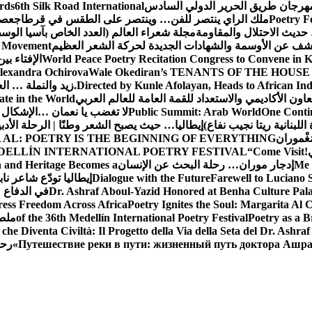
 مهرجان طريق الحرير الدولي السادس
6th Silk Road International
ards
Poetry F
ملك الراي ينتصر للفن… وينتصر على الطقس في قرطاج
عصف
حديث الاحتلال والمقاومة
مجلة شعراء العالم (العدد الخاص بآسيا الو
شف عن الأوسمة والشهادات الجديدة لحركة الشعر العظيم
ic Movement
World Peace Poetry Recitation Congress to Convene in 
الإفتاء بي
lexandra Ochirova
Wale Okediran’s TENANTS OF THE HOUSE
Directed by Kunle Afolayan, Heads to African In
زيد والنملة … ا
اون الأكاديمي والاستعداد للقمة العامة للعالم العربي
ate in the World
One Contin
Public Summit: Arab World
لا تغضب يا نعمان …الإشكال 
للبنانية ريتا نجيب نفاع)
إيطاليا… حيث يصبح الشعر وطنًا | الرحلة الأدب
مَغْموران
 AL: POETRY IS THE BEGINNING OF EVERYTHING
!
“Come Visit
DELLÍN INTERNATIONAL POETRY FESTIVAL
Me 
إدجار موران… رحلة البحث عن الإنسان
n and Heritage Becomes a
Farewell to Lucian
Dialogue with the Future
إيطاليا تودّع شاعر ناب
Dr. Ashraf Aboul-Yazid Honored at Benha Culture Palac
في الدفاع 
ress Freedom Across Africa
Poetry Ignites the Soul: Margarita Al C
Poetry as a B
of the 36th Medellín International Poetry Festival
ملصق
che Diventa Civiltà: Il Progetto della Via della Seta del Dr. Ashra
Путешествие реки в пути: жизненный путь доктора Ашр
رحل