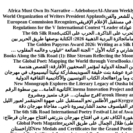
Africa Must Own Its Narrative – Adeboboye
Al-Ahram Weekly
ي للشعر والفن
World Organization of Writers President Applauds
European Commission Recognizes
عواد
Regulations for the V International Contest “Leader of
لحرب على الذاكرة.. الحرب على الكتب
The 6th Silk Road
امات
جائزة البردية الذهبية 2026: الكتابة بوصفها طريق الحرير بين
The Golden Papyrus Award 2026: Writing as a Silk R
رني و كتابه الأول ” الجنة الضائعة “
غيلوب وعالمه المقلوب …
Books Along the Silk Road (1): Blue Stream Reflecting the Moon
The Global Poet: Mapping the World through Verse
Books A
ن المجلة الدولية لمؤتمر الصحفيين الأفارقة: القصص هندسة
عرة عوشة بنت خليفة السويدي
مشاركة نيكيتا أنيسيموف في مهرجان
 وما وراءها
اتحاد الكتاب التونسيين والأكاديمية الثقافية الدولية
New Monograph Explores the Literary Legacy of Ousha bi
Cinema Innovation Project and
الثانوية العامة… بين سطوة الرقم
Farouk Hosny an
فرج سليمان… عزف متميز ومشروع
Kyrgyz 
عبور الأطلس نحو المستقبل على صهوة الحنين
قمر لعبور الليل
ر الفيلسوف محمد الشارني
مروة ناجي.. مفاجأة مهرجان دڨة
The 6th Silk Road International Poetry Festival List of Aw
ورة الكاف تغرد في افتتاح مهرجان بنزرت
في افتتاح مهرجان قرطاج:
سطى) ظلال الجِمال على طريق الحرير
Global Poets Magazine
New Medals and Certificates for the Grand Poet
كازاخستان