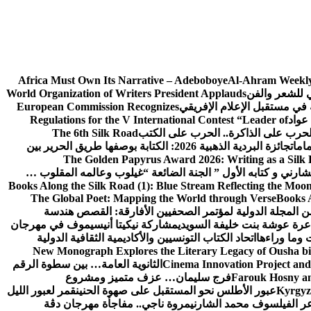
Africa Must Own Its Narrative – Adeboboye
Al-Ahram Weekly
ي للشعر والفن
World Organization of Writers President Applauds
European Commission Recognizes
عواد
Regulations for the V International Contest “Leader of
لحرب على الذاكرة.. الحرب على الكتب
The 6th Silk Road
امات
جائزة البردية الذهبية 2026: الكتابة بوصفها طريق الحرير بين
The Golden Papyrus Award 2026: Writing as a Silk R
رني و كتابه الأول ” الجنة الضائعة “
غيلوب وعالمه المقلوب …
Books Along the Silk Road (1): Blue Stream Reflecting the Moon
The Global Poet: Mapping the World through Verse
Books A
ن المجلة الدولية لمؤتمر الصحفيين الأفارقة: القصص هندسة
عرة عوشة بنت خليفة السويدي
مشاركة نيكيتا أنيسيموف في مهرجان
 وما وراءها
اتحاد الكتاب التونسيين والأكاديمية الثقافية الدولية
New Monograph Explores the Literary Legacy of Ousha bi
Cinema Innovation Project and
الثانوية العامة… بين سطوة الرقم
Farouk Hosny an
فرج سليمان… عزف متميز ومشروع
Kyrgyz 
عبور الأطلس نحو المستقبل على صهوة الحنين
قمر لعبور الليل
ر الفيلسوف محمد الشارني
مروة ناجي.. مفاجأة مهرجان دڨة