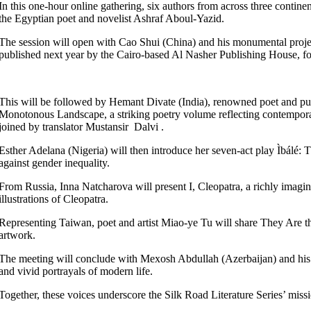
In this one-hour online gathering, six authors from across three continen
the Egyptian poet and novelist Ashraf Aboul-Yazid.
The session will open with Cao Shui (China) and his monumental project
published next year by the Cairo-based Al Nasher Publishing House, 
This will be followed by Hemant Divate (India), renowned poet and pub
Monotonous Landscape, a striking poetry volume reflecting contemporar
joined by translator Mustansir Dalvi .
Esther Adelana (Nigeria) will then introduce her seven-act play Ìbálé: 
against gender inequality.
From Russia, Inna Natcharova will present I, Cleopatra, a richly imagin
illustrations of Cleopatra.
Representing Taiwan, poet and artist Miao-ye Tu will share They Are th
artwork.
The meeting will conclude with Mexosh Abdullah (Azerbaijan) and his c
and vivid portrayals of modern life.
Together, these voices underscore the Silk Road Literature Series’ missio