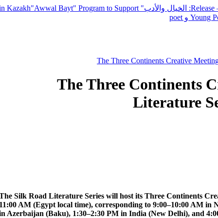
— R
: الخيال والأدب
" inviting poets and writers from around the world to participate in Kazakh
"Awwal Bayt" Program to Support
Young Po
The Three Continents Creative Meeting
The Three Continents Cr
Literature S
The Silk Road Literature Series will host its Three Continents C
11:00 AM (Egypt local time), corresponding to 9:00–10:00 AM in
in Azerbaijan (Baku), 1:30–2:30 PM in India (New Delhi), and 4:0