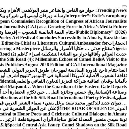
التجاوز
إلى
Trending News:
حوار مع القاص والشاعر منير البولاهمي
الأهرام وي
المحتوى
Interpreter”: Exile’s cacophany
رسالة زيرفان أوسى إلى شيركو بي
pean Commission Recognition of Congress of African Journalists
n Journalists (CAJ) as a Growing Force in Africa’s Media Future
Public Diplomacy” (2026)
اختتام القمة العالمية للشعوب – إفريقيا وت
Poetry Art Festival Concludes Successfully in Almaty, Kazakhstan
الحضارات
Editor-in-Chief as Literature Cultural Ambassador for
Nigeria
مفتاح جدتي … حكايا الأسرار والرسائل
hering a Masterpiece
حديث العوالم وآفاقها
حوار مع الفنانة التشكيلية اسراء كاظم
Road (2)
the Silk Road (4): Millennium Echoes of Camel Bells
A Visit to the
sts Publishes August 2026 Edition of CAJ International Magazine
الغد
اختتام ناجح للدورة السادسة لمهرجان طريق الحرير الدولي للشعر 
ثقافة الشعوب الأصلية لأمريكا الشمالية في “إثنومير”
تتويج أشرف أبو 
بألمانيا يوقعان اتفاقية شراكة لتعزيز التعاون الثقافي والعلمي
idential
del Maqsoud… When the Guardian of the Eastern Gate Departs
وصناعة الإنسان
فاروق حسني وجائزة النيل… حين تكرّم الحضارة أحد أبن
ضبابي
izations at the 6th Silk Road International Poetry Festival
… ديوان جديد للدكتور محمد سعد برغل يضيء سماء الشعر العربي في
الدولي
THE ROAR OF SILENCE
الإعلان عن الجوائز الشعرية في
estival to Honor Poets and Celebrate Cultural Dialogue in Almaty
نوبة سيدي منصور المعدلة تعانق مناجاة الراي الصوفية
قلعة الزئير … 
(Special Central Asia Issue): Camel Shadows on the Silk Road
الك