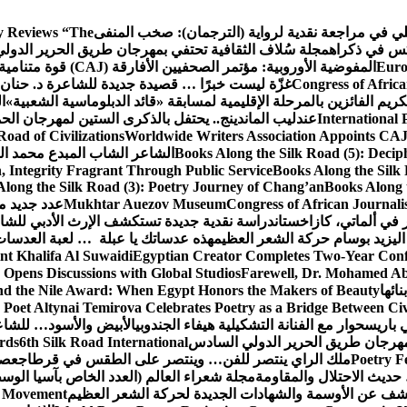
كلي في مراجعة نقدية لرواية (الترجمان): صخب المنفى
 Reviews “The
كس في ذكراه
مجلة سُلاف الثقافية تحتفي بمهرجان طريق الحرير الدول
Euro
المفوضية الأوروبية: مؤتمر الصحفيين الأفارقة (CAJ) قوة متنامية في مستقبل الإعلام الإفريقي
Congress of Africa
غزّة ليست خبرًا … قصيدة جديدة للشاعرة د. حنان 
كريم الفائزين بالمرحلة الإقليمية لمسابقة «قائد الدبلوماسية الشعبية»
ا
International 
عندليب الماندينج.. يحتفل بالذكرى الستين لمهرجان الحم
oad of Civilizations
Worldwide Writers Association Appoints CAJ 
Books Along the Silk Road (5): Decip
الشاعر الشاب المبدع محمد الشا
, Integrity Fragrant Through Public Service
Books Along the Silk 
long the Silk Road (3): Poetry Journey of Chang’an
Books Along 
Congress of African Journali
Mukhtar Auezov Museum
عدد جديد م
في ألماتي، كازاخستان
دراسة نقدية جديدة تستكشف الإرث الأدبي للشا
اليزيد بوسام حركة الشعر العظيم
هذه عدساتك يا عبلة … لعبة العدسات
nt Khalifa Al Suwaidi
Egyptian Creator Completes Two-Year Conf
 Opens Discussions with Global Studios
Farewell, Dr. Mohamed Ab
ائها
d the Nile Award: When Egypt Honors the Makers of Beauty
Poet Altynai Temirova Celebrates Poetry as a Bridge Between Civil
 باريس
حوار مع الفنانة التشكيلية هيفاء الجندوبي
الأبيض والأسود… للشاع
 مهرجان طريق الحرير الدولي السادس
6th Silk Road International
ards
Poetry F
ملك الراي ينتصر للفن… وينتصر على الطقس في قرطاج
عصف
حديث الاحتلال والمقاومة
مجلة شعراء العالم (العدد الخاص بآسيا الو
شف عن الأوسمة والشهادات الجديدة لحركة الشعر العظيم
ic Movement