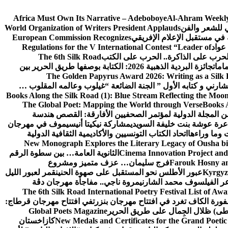
Africa Must Own Its Narrative – Adeboboye
Al-Ahram Weekly
ي للشعر والفن
World Organization of Writers President Applauds
European Commission Recognizes
عواد
Regulations for the V International Contest “Leader of
لحرب على الذاكرة.. الحرب على الكتب
The 6th Silk Road
امات
جائزة البردية الذهبية 2026: الكتابة بوصفها طريق الحرير بين
The Golden Papyrus Award 2026: Writing as a Silk R
رني و كتابه الأول ” الجنة الضائعة “
غيلوب وعالمه المقلوب …
Books Along the Silk Road (1): Blue Stream Reflecting the Moon
The Global Poet: Mapping the World through Verse
Books A
ن المجلة الدولية لمؤتمر الصحفيين الأفارقة: القصص هندسة
عرة عوشة بنت خليفة السويدي
مشاركة نيكيتا أنيسيموف في مهرجان
 وما وراءها
اتحاد الكتاب التونسيين والأكاديمية الثقافية الدولية
New Monograph Explores the Literary Legacy of Ousha bi
Cinema Innovation Project and
الثانوية العامة… بين سطوة الرقم
Farouk Hosny an
فرج سليمان… عزف متميز ومشروع
Kyrgyz 
عبور الأطلس نحو المستقبل على صهوة الحنين
قمر لعبور الليل
ر الفيلسوف محمد الشارني
مروة ناجي.. مفاجأة مهرجان دڨة
The 6th Silk Road International Poetry Festival List of Aw
ورة الكاف تغرد في افتتاح مهرجان بنزرت
في افتتاح مهرجان قرطاج:
سطى) ظلال الجِمال على طريق الحرير
Global Poets Magazine
New Medals and Certificates for the Grand Poet
كازاخستان