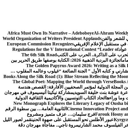
Africa Must Own Its Narrative – Adeboboye
Al-Ahram Weekly
ي للشعر والفن
World Organization of Writers President Applauds
European Commission Recognizes
عواد
Regulations for the V International Contest “Leader of
لحرب على الذاكرة.. الحرب على الكتب
The 6th Silk Road
امات
جائزة البردية الذهبية 2026: الكتابة بوصفها طريق الحرير بين
The Golden Papyrus Award 2026: Writing as a Silk R
رني و كتابه الأول ” الجنة الضائعة “
غيلوب وعالمه المقلوب …
Books Along the Silk Road (1): Blue Stream Reflecting the Moon
The Global Poet: Mapping the World through Verse
Books A
ن المجلة الدولية لمؤتمر الصحفيين الأفارقة: القصص هندسة
عرة عوشة بنت خليفة السويدي
مشاركة نيكيتا أنيسيموف في مهرجان
 وما وراءها
اتحاد الكتاب التونسيين والأكاديمية الثقافية الدولية
New Monograph Explores the Literary Legacy of Ousha bi
Cinema Innovation Project and
الثانوية العامة… بين سطوة الرقم
Farouk Hosny an
فرج سليمان… عزف متميز ومشروع
Kyrgyz 
عبور الأطلس نحو المستقبل على صهوة الحنين
قمر لعبور الليل
ر الفيلسوف محمد الشارني
مروة ناجي.. مفاجأة مهرجان دڨة