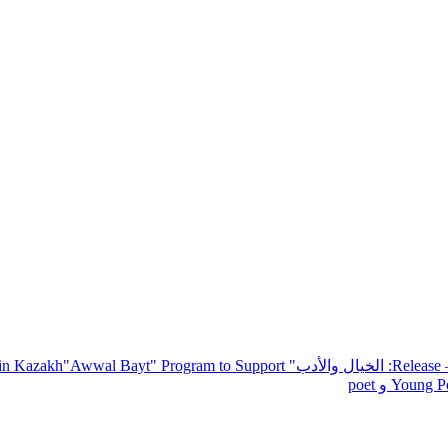
— R
: الخيال والأدب
" inviting poets and writers from around the world to participate in Kazakh
"Awwal Bayt" Program to Support
Young Po