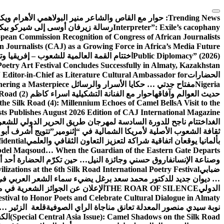
التجاوز
إلى
Trending News:
حوار مع القاص والشاعر منير البولاهمي
الأهرام وي
المحتوى
Interpreter”: Exile’s cacophany
رسالة زيرفان أوسى إلى شيركو بي
pean Commission Recognition of Congress of African Journalists
n Journalists (CAJ) as a Growing Force in Africa’s Media Future
Public Diplomacy” (2026)
اختتام القمة العالمية للشعوب – إفريقيا وت
Poetry Art Festival Concludes Successfully in Almaty, Kazakhstan
الحضارات
Editor-in-Chief as Literature Cultural Ambassador for
Nigeria
مفتاح جدتي … حكايا الأسرار والرسائل
hering a Masterpiece
حديث العوالم وآفاقها
حوار مع الفنانة التشكيلية اسراء كاظم
Road (2)
the Silk Road (4): Millennium Echoes of Camel Bells
A Visit to the
sts Publishes August 2026 Edition of CAJ International Magazine
الغد
اختتام ناجح للدورة السادسة لمهرجان طريق الحرير الدولي للشعر 
ثقافة الشعوب الأصلية لأمريكا الشمالية في “إثنومير”
تتويج أشرف أبو 
بألمانيا يوقعان اتفاقية شراكة لتعزيز التعاون الثقافي والعلمي
idential
del Maqsoud… When the Guardian of the Eastern Gate Departs
وصناعة الإنسان
فاروق حسني وجائزة النيل… حين تكرّم الحضارة أحد أبن
ضبابي
izations at the 6th Silk Road International Poetry Festival
… ديوان جديد للدكتور محمد سعد برغل يضيء سماء الشعر العربي في
الدولي
THE ROAR OF SILENCE
الإعلان عن الجوائز الشعرية في
estival to Honor Poets and Celebrate Cultural Dialogue in Almaty
نوبة سيدي منصور المعدلة تعانق مناجاة الراي الصوفية
قلعة الزئير … 
(Special Central Asia Issue): Camel Shadows on the Silk Road
الك