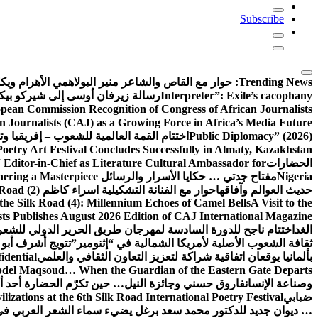
Subscribe
Trending News:
حوار مع القاص والشاعر منير البولاهمي
الأهرام وي
Interpreter”: Exile’s cacophany
رسالة زيرفان أوسى إلى شيركو بي
pean Commission Recognition of Congress of African Journalists
n Journalists (CAJ) as a Growing Force in Africa’s Media Future
Public Diplomacy” (2026)
اختتام القمة العالمية للشعوب – إفريقيا وت
Poetry Art Festival Concludes Successfully in Almaty, Kazakhstan
الحضارات
Editor-in-Chief as Literature Cultural Ambassador for
Nigeria
مفتاح جدتي … حكايا الأسرار والرسائل
hering a Masterpiece
حديث العوالم وآفاقها
حوار مع الفنانة التشكيلية اسراء كاظم
Road (2)
the Silk Road (4): Millennium Echoes of Camel Bells
A Visit to the
sts Publishes August 2026 Edition of CAJ International Magazine
الغد
اختتام ناجح للدورة السادسة لمهرجان طريق الحرير الدولي للشعر 
ثقافة الشعوب الأصلية لأمريكا الشمالية في “إثنومير”
تتويج أشرف أبو 
بألمانيا يوقعان اتفاقية شراكة لتعزيز التعاون الثقافي والعلمي
idential
del Maqsoud… When the Guardian of the Eastern Gate Departs
وصناعة الإنسان
فاروق حسني وجائزة النيل… حين تكرّم الحضارة أحد أبن
ضبابي
izations at the 6th Silk Road International Poetry Festival
… ديوان جديد للدكتور محمد سعد برغل يضيء سماء الشعر العربي في