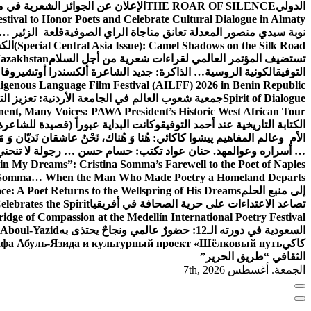
الدولي
THE ROAR OF SILENCE
الإعلان عن الجوائز الشعرية في
estival to Honor Poets and Celebrate Cultural Dialogue in Almaty
نوبة سيدي منصور المعدلة تعانق مناجاة الراي الصوفية
قلعة الزئير … 
(Special Central Asia Issue): Camel Shadows on the Silk Road
الك
تستضيف المؤتمر العالمي لقراءات شعرية من أجل السلام
Kazakhstan
التوفيق
الكونية الروسية… الذاكرة: جديد الشاعرة ألكسندرا أوتشيروفا
digenous Language Film Festival (AILFF) 2026 in Benin Republic.
Spirit of Dialogue
جمعية شعوب العالم في الجامعة الأردنية: تعزيز التع
ent, Many Voices: PAWA President’s Historic West African Tour
الكتابة التاريخية عند أحمد التوفيق
وكانت البداية عبوراً (قصيدة للشاعرة ا
الأم وعالم المفاهيم
پیشوا کاکائي: هُنا وَ هُناك، نَحْنُ عاشقان نَديّان وَ 
… أسراره وعوالمه
د. حنان عواد تكتب: حسام حسن … رجولة لا تنحني
in My Dreams”: Cristina Somma’s Farewell to the Poet of Naples
o Somma… When the Man Who Made Poetry a Homeland Departs
إلى منبع الحلم
e: A Poet Returns to the Wellspring of His Dreams
تصاعد الاعتداءات على حرية الصحافة في أفريقيا
elebrates the Spirit
ridge of Compassion at the Medellín International Poetry Festival
السعودية في دورته الـ12: حضورٌ عالمي ونجاحٌ يحتذى به
f Aboul-Yazid
كاكي
афа Абуль-Язида и культурный проект «Шёлковый путь»
الثقافي “طريق الحرير”
الجمعة. أغسطس 7th, 2026