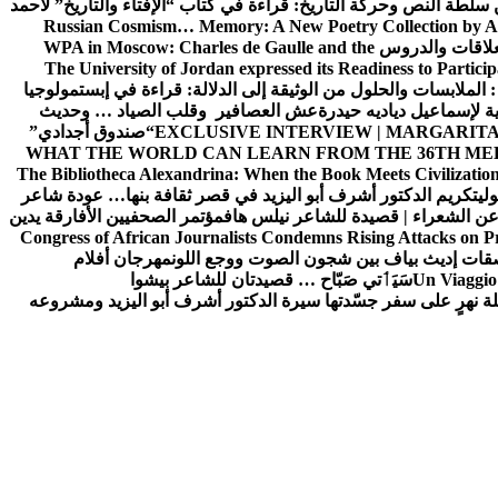
ن سلطة النص وحركة التاريخ: قراءة في كتاب “الإفتاء والتاريخ” لأحمد
Russian Cosmism… Memory: A New Poetry Collection by A
لعلاقات والدروس
WPA in Moscow: Charles de Gaulle and the
The University of Jordan expressed its Readiness to Particip
: الملابسات والحلول
من الوثيقة إلى الدلالة: قراءة في إبستمولوجيا
ية لإسماعيل دياديه حيدرة
عش العصافير وقلب الصياد … وحديث
EXCLUSIVE INTERVIEW | MARGARITA
“صندوق أجدادي”
WHAT THE WORLD CAN LEARN FROM THE 36TH ME
The Bibliotheca Alexandrina: When the Book Meets Civilizatio
ولي
تكريم الدكتور أشرف أبو اليزيد في قصر ثقافة بنها… عودة شاعر
عن الشعراء | قصيدة للشاعر نيلس هاف
مؤتمر الصحفيين الأفارقة يدين
Congress of African Journalists Condemns Rising Attacks on P
ات إديث بياف بين شجون الصوت ووجع اللون
مهرجان أفلام
Un Viaggio 
سَيَٲتي صَبّاح … قصيدتان للشاعر بيشوا
ة نهرٍ على سفر جسّدتها سيرة الدكتور أشرف أبو اليزيد ومشروعه