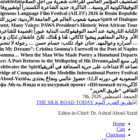
تستضيف المؤتمر العالمي لقراءات شعرية من أجل السلام
Kazakhstan
التوفيق
الكونية الروسية… الذاكرة: جديد الشاعرة ألكسندرا أوتشيروفا
digenous Language Film Festival (AILFF) 2026 in Benin Republic.
Spirit of Dialogue
جمعية شعوب العالم في الجامعة الأردنية: تعزيز التع
ent, Many Voices: PAWA President’s Historic West African Tour
الكتابة التاريخية عند أحمد التوفيق
وكانت البداية عبوراً (قصيدة للشاعرة ا
الأم وعالم المفاهيم
پیشوا کاکائي: هُنا وَ هُناك، نَحْنُ عاشقان نَديّان وَ 
… أسراره وعوالمه
د. حنان عواد تكتب: حسام حسن … رجولة لا تنحني
in My Dreams”: Cristina Somma’s Farewell to the Poet of Naples
o Somma… When the Man Who Made Poetry a Homeland Departs
إلى منبع الحلم
e: A Poet Returns to the Wellspring of His Dreams
تصاعد الاعتداءات على حرية الصحافة في أفريقيا
elebrates the Spirit
ridge of Compassion at the Medellín International Poetry Festival
السعودية في دورته الـ12: حضورٌ عالمي ونجاحٌ يحتذى به
f Aboul-Yazid
كاكي
афа Абуль-Язида и культурный проект «Шёлковый путь»
الثقافي “طريق الحرير”
الجمعة. أغسطس 7th, 2026
Editor-in-Chief: Dr. Ashraf Aboul-Yazid
Home
Cart
Checkout