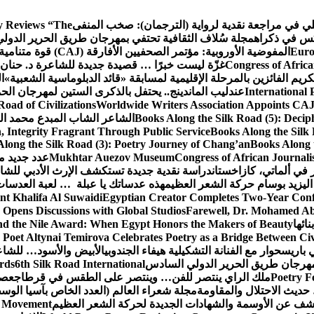
كلي في مراجعة نقدية لرواية (الترجمان): صخب المنفى
 Reviews “The
كس في ذكراه
مجلة سُلاف الثقافية تحتفي بمهرجان طريق الحرير الدول
Euro
المفوضية الأوروبية: مؤتمر الصحفيين الأفارقة (CAJ) قوة متنامية في مستقبل الإعلام الإفريقي
Congress of Africa
غزّة ليست خبرًا … قصيدة جديدة للشاعرة د. حنان 
كريم الفائزين بالمرحلة الإقليمية لمسابقة «قائد الدبلوماسية الشعبية»
ا
International 
عندليب الماندينج.. يحتفل بالذكرى الستين لمهرجان الحم
oad of Civilizations
Worldwide Writers Association Appoints CAJ 
Books Along the Silk Road (5): Decip
الشاعر الشاب المبدع محمد الشا
, Integrity Fragrant Through Public Service
Books Along the Silk 
long the Silk Road (3): Poetry Journey of Chang’an
Books Along 
Congress of African Journali
Mukhtar Auezov Museum
عدد جديد م
في ألماتي، كازاخستان
دراسة نقدية جديدة تستكشف الإرث الأدبي للشا
اليزيد بوسام حركة الشعر العظيم
هذه عدساتك يا عبلة … لعبة العدسات
nt Khalifa Al Suwaidi
Egyptian Creator Completes Two-Year Conf
 Opens Discussions with Global Studios
Farewell, Dr. Mohamed Ab
ائها
d the Nile Award: When Egypt Honors the Makers of Beauty
Poet Altynai Temirova Celebrates Poetry as a Bridge Between Civil
 باريس
حوار مع الفنانة التشكيلية هيفاء الجندوبي
الأبيض والأسود… للشاع
 مهرجان طريق الحرير الدولي السادس
6th Silk Road International
ards
Poetry F
ملك الراي ينتصر للفن… وينتصر على الطقس في قرطاج
عصف
حديث الاحتلال والمقاومة
مجلة شعراء العالم (العدد الخاص بآسيا الو
شف عن الأوسمة والشهادات الجديدة لحركة الشعر العظيم
ic Movement