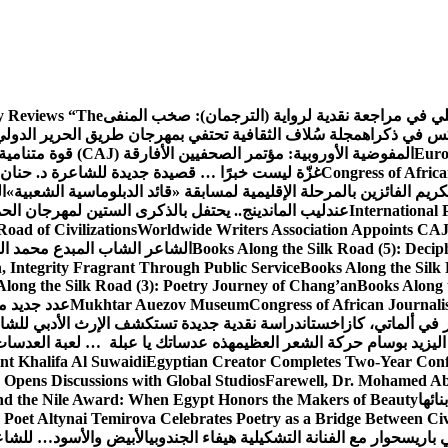
كلي في مراجعة نقدية لرواية (الترجمان): صخب المنفى
 Reviews “The
كس في ذكراه
مجلة سُلاف الثقافية تحتفي بمهرجان طريق الحرير الدول
Euro
المفوضية الأوروبية: مؤتمر الصحفيين الأفارقة (CAJ) قوة متنامية في مستقبل الإعلام الإفريقي
Congress of Africa
غزّة ليست خبرًا … قصيدة جديدة للشاعرة د. حنان 
كريم الفائزين بالمرحلة الإقليمية لمسابقة «قائد الدبلوماسية الشعبية»
ا
International 
عندليب الماندينج.. يحتفل بالذكرى الستين لمهرجان الحم
oad of Civilizations
Worldwide Writers Association Appoints CAJ 
Books Along the Silk Road (5): Decip
الشاعر الشاب المبدع محمد الشا
, Integrity Fragrant Through Public Service
Books Along the Silk 
long the Silk Road (3): Poetry Journey of Chang’an
Books Along 
Congress of African Journali
Mukhtar Auezov Museum
عدد جديد م
في ألماتي، كازاخستان
دراسة نقدية جديدة تستكشف الإرث الأدبي للشا
اليزيد بوسام حركة الشعر العظيم
هذه عدساتك يا عبلة … لعبة العدسات
nt Khalifa Al Suwaidi
Egyptian Creator Completes Two-Year Conf
 Opens Discussions with Global Studios
Farewell, Dr. Mohamed Ab
ائها
d the Nile Award: When Egypt Honors the Makers of Beauty
Poet Altynai Temirova Celebrates Poetry as a Bridge Between Civil
 باريس
حوار مع الفنانة التشكيلية هيفاء الجندوبي
الأبيض والأسود… للشاع