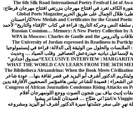
The 6th Silk Road International Poetry Festival List of Aw
ورة الكاف تغرد في افتتاح مهرجان بنزرت
في افتتاح مهرجان قرطاج:
سطى) ظلال الجِمال على طريق الحرير
Global Poets Magazine
New Medals and Certificates for the Grand Poet
كازاخستان
ن سلطة النص وحركة التاريخ: قراءة في كتاب “الإفتاء والتاريخ” لأحمد
Russian Cosmism… Memory: A New Poetry Collection by A
لعلاقات والدروس
WPA in Moscow: Charles de Gaulle and the
The University of Jordan expressed its Readiness to Particip
: الملابسات والحلول
من الوثيقة إلى الدلالة: قراءة في إبستمولوجيا
ية لإسماعيل دياديه حيدرة
عش العصافير وقلب الصياد … وحديث
EXCLUSIVE INTERVIEW | MARGARITA
“صندوق أجدادي”
WHAT THE WORLD CAN LEARN FROM THE 36TH ME
The Bibliotheca Alexandrina: When the Book Meets Civilizatio
ولي
تكريم الدكتور أشرف أبو اليزيد في قصر ثقافة بنها… عودة شاعر
عن الشعراء | قصيدة للشاعر نيلس هاف
مؤتمر الصحفيين الأفارقة يدين
Congress of African Journalists Condemns Rising Attacks on P
ات إديث بياف بين شجون الصوت ووجع اللون
مهرجان أفلام
Un Viaggio 
سَيَٲتي صَبّاح … قصيدتان للشاعر بيشوا
ة نهرٍ على سفر جسّدتها سيرة الدكتور أشرف أبو اليزيد ومشروعه