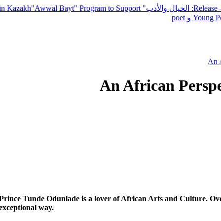
— R
: الخيال والأدب
" inviting poets and writers from around the world to participate in Kazakh
"Awwal Bayt" Program to Support
Young Po
An A
An African Perspe
Prince Tunde Odunlade is a lover of African Arts and Culture. Over
exceptional way.