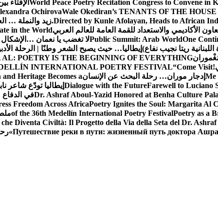
World Peace Poetry Recitation Congress to Convene in 
الإفتاء بي
lexandra Ochirova
Wale Okediran’s TENANTS OF THE HOUSE
Directed by Kunle Afolayan, Heads to African In
زيد والنملة … ا
اون الأكاديمي والاستعداد للقمة العامة للعالم العربي
ate in the World
One Contin
Public Summit: Arab World
لا تغضب يا نعمان …الإشكال 
للبنانية ريتا نجيب نفاع)
إيطاليا… حيث يصبح الشعر وطنًا | الرحلة الأدب
مَغْموران
 AL: POETRY IS THE BEGINNING OF EVERYTHING
!
“Come Visit
DELLÍN INTERNATIONAL POETRY FESTIVAL
Me 
إدجار موران… رحلة البحث عن الإنسان
n and Heritage Becomes a
Farewell to Lucian
Dialogue with the Future
إيطاليا تودّع شاعر ناب
Dr. Ashraf Aboul-Yazid Honored at Benha Culture Palac
في الدفاع 
ress Freedom Across Africa
Poetry Ignites the Soul: Margarita Al C
Poetry as a B
of the 36th Medellín International Poetry Festival
ملصق
che Diventa Civiltà: Il Progetto della Via della Seta del Dr. Ashra
Путешествие реки в пути: жизненный путь доктора Ашр
رحل