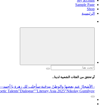
My account
Sample Page
Shop
الرئيسية
البحث
عن:
أو تحقق من الفئات الشعبية لدينا...
- الأشجارُ عند بعضِها والوطنُ مِدخَنة
-سأجلب لك زهرة يا أحمد
elease
"Nikolay Gumilyov و poet
"Literary Asia 2025
"Dialogue"
etic Talents