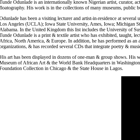
Tunde Odunlade is an internationally known Nigerian artist, curator, acto
floatography. His work is in the collections of many museums, public b
Odunlade has been a visiting lecturer and artist-in-residence at several u
Los Angeles (UCLA); Iowa State University, Ames, Iowa; Michigan Sta
Alabama. In the United Kingdom this list includes the University of Su
Tunde Odunlade is a print & textile artist who has exhibited, taught, le
Africa, North America, & Europe. In addition, he has performed as an a
organizations, & has recorded several CDs that integrate poetry & musi
His art has been displayed in dozens of one-man & group shows. His work
Museum of African Art & the World Bank Headquarters in Washington
Foundation Collection in Chicago & the State House in Lagos.