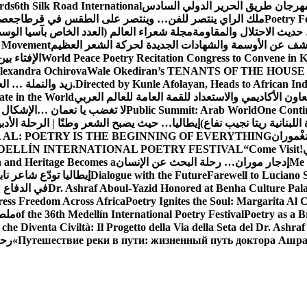
 مهرجان طريق الحرير الدولي السادس
6th Silk Road International
ards
Poetry F
ملك الراي ينتصر للفن… وينتصر على الطقس في قرطاج
عصف
حديث الاحتلال والمقاومة
مجلة شعراء العالم (العدد الخاص بآسيا الو
شف عن الأوسمة والشهادات الجديدة لحركة الشعر العظيم
ic Movement
World Peace Poetry Recitation Congress to Convene in 
الإفتاء بي
lexandra Ochirova
Wale Okediran’s TENANTS OF THE HOUSE
Directed by Kunle Afolayan, Heads to African In
زيد والنملة … ا
اون الأكاديمي والاستعداد للقمة العامة للعالم العربي
ate in the World
One Contin
Public Summit: Arab World
لا تغضب يا نعمان …الإشكال 
للبنانية ريتا نجيب نفاع)
إيطاليا… حيث يصبح الشعر وطنًا | الرحلة الأدب
مَغْموران
 AL: POETRY IS THE BEGINNING OF EVERYTHING
!
“Come Visit
DELLÍN INTERNATIONAL POETRY FESTIVAL
Me 
إدجار موران… رحلة البحث عن الإنسان
n and Heritage Becomes a
Farewell to Lucian
Dialogue with the Future
إيطاليا تودّع شاعر ناب
Dr. Ashraf Aboul-Yazid Honored at Benha Culture Palac
في الدفاع 
ress Freedom Across Africa
Poetry Ignites the Soul: Margarita Al C
Poetry as a B
of the 36th Medellín International Poetry Festival
ملصق
che Diventa Civiltà: Il Progetto della Via della Seta del Dr. Ashra
Путешествие реки в пути: жизненный путь доктора Ашр
رحل