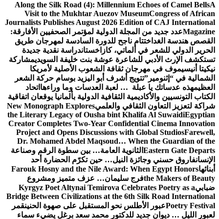
Along the Silk Road (4): Millennium Echoes of Camel Bells
A
Visit to the Mukhtar Auezov Museum
Congress of African
Journalists Publishes August 2026 Edition of CAJ International
Magazine
عدد جديد من المجلة الدولية لمؤتمر الصحفيين الأفارقة:
القصص هندسة الغد
اختتام ناجح للدورة السادسة لمهرجان طريق
الحرير الدولي للشعر في ألماتي، كازاخستان
دراسة نقدية جديدة
تستكشف الإرث الأدبي للشاعرة عوشة بنت خليفة السويدي
مشاركة
نيكيتا أنيسيموف في مهرجان ثقافة الشعوب الأصلية لأمريكا
الشمالية في “إثنومير”
تتويج أشرف أبو اليزيد بوسام حركة الشعر
العظيم
هذه عدساتك يا عبلة … لعبة العدسات وما وراءها
اتحاد
الكتاب التونسيين والأكاديمية الثقافية الدولية بألمانيا يوقعان اتفاقية
شراكة لتعزيز التعاون الثقافي والعلمي
New Monograph Explores
the Literary Legacy of Ousha bint Khalifa Al Suwaidi
Egyptian
Creator Completes Two-Year Confidential Cinema Innovation
Project and Opens Discussions with Global Studios
Farewell,
Dr. Mohamed Abdel Maqsoud… When the Guardian of the
Eastern Gate Departs
الثانوية العامة… بين سطوة الرقم وصناعة
الإنسان
فاروق حسني وجائزة النيل… حين تكرّم الحضارة أحد
أبنائها
Farouk Hosny and the Nile Award: When Egypt Honors
the Makers of Beauty
فرج سليمان… عزف متميز ومشروع
ضبابي
Kyrgyz Poet Altynai Temirova Celebrates Poetry as a
Bridge Between Civilizations at the 6th Silk Road International
Poetry Festival
عبور الأطلس نحو المستقبل على صهوة الحنين
قمر
لعبور الليل … ديوان جديد للدكتور محمد سعد برغل يضيء سماء