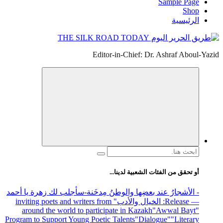
Sample Page
Shop
الرئيسية
Editor-in-Chief: Dr. Ashraf Aboul-Yazid
البحث
عن:
أو تحقق من الفئات الشعبية لدينا...
- الأشجارُ عند بعضِها والوطنُ مِدخَنة
-سأجلب لك زهرة يا أحمد
— Release
: الخيال والأدب
" inviting poets and writers from
around the world to participate in Kazakh
"Awwal Bayt"
Program to Support Young Poetic Talents
"Dialogue"
"Literary