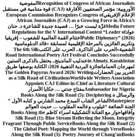
Recognition of Congress of African Journalists
المفوضية
الأوروبية: مؤتمر الصحفيين الأفارقة (CAJ) قوة متنامية في مستقبل
الإعلام الإفريقي
European Commission Recognizes Congress of
African Journalists (CAJ) as a Growing Force in Africa’s
Media Future
غزّة ليست خبرًا … قصيدة جديدة للشاعرة د. حنان
عواد
Regulations for the V International Contest “Leader of
Public Diplomacy” (2026)
اختتام القمة العالمية للشعوب – إفريقيا
وتكريم الفائزين بالمرحلة الإقليمية لمسابقة «قائد الدبلوماسية
الشعبية»
الحرب على الذاكرة.. الحرب على الكتب
The 6th Silk
Road International Poetry Art Festival Concludes Successfully
in Almaty, Kazakhstan
عندليب الماندينج.. يحتفل بالذكرى الستين
لمهرجان الحمامات
جائزة البردية الذهبية 2026: الكتابة بوصفها طريق
الحرير بين الحضارات
The Golden Papyrus Award 2026: Writing
as a Silk Road of Civilizations
Worldwide Writers Association
Appoints CAJ Editor-in-Chief as Literature Cultural
Ambassador for Nigeria
مفتاح جدتي … حكايا الأسرار
والرسائل
Books Along the Silk Road (5): Deciphering a
Masterpiece
الشاعر الشاب المبدع محمد الشارني و كتابه الأول ”
الجنة الضائعة “
غيلوب وعالمه المقلوب … حديث العوالم
وآفاقها
حوار مع الفنانة التشكيلية اسراء كاظم
Books Along the
Silk Road (1): Blue Stream Reflecting the Moon, Integrity
Fragrant Through Public Service
Books Along the Silk Road (2)
The Global Poet: Mapping the World through Verse
Books
Along the Silk Road (3): Poetry Journey of Chang’an
Books