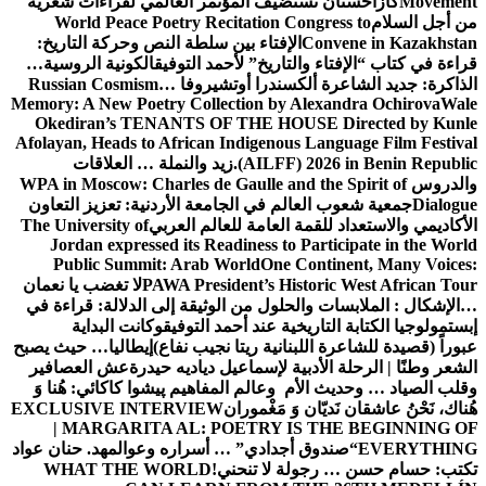
Movement
كازاخستان تستضيف المؤتمر العالمي لقراءات شعرية
من أجل السلام
World Peace Poetry Recitation Congress to
Convene in Kazakhstan
الإفتاء بين سلطة النص وحركة التاريخ:
قراءة في كتاب “الإفتاء والتاريخ” لأحمد التوفيق
الكونية الروسية…
الذاكرة: جديد الشاعرة ألكسندرا أوتشيروفا
Russian Cosmism…
Memory: A New Poetry Collection by Alexandra Ochirova
Wale
Okediran’s TENANTS OF THE HOUSE Directed by Kunle
Afolayan, Heads to African Indigenous Language Film Festival
(AILFF) 2026 in Benin Republic.
زيد والنملة … العلاقات
والدروس
WPA in Moscow: Charles de Gaulle and the Spirit of
Dialogue
جمعية شعوب العالم في الجامعة الأردنية: تعزيز التعاون
الأكاديمي والاستعداد للقمة العامة للعالم العربي
The University of
Jordan expressed its Readiness to Participate in the World
Public Summit: Arab World
One Continent, Many Voices:
PAWA President’s Historic West African Tour
لا تغضب يا نعمان
…الإشكال : الملابسات والحلول
من الوثيقة إلى الدلالة: قراءة في
إبستمولوجيا الكتابة التاريخية عند أحمد التوفيق
وكانت البداية
عبوراً (قصيدة للشاعرة اللبنانية ريتا نجيب نفاع)
إيطاليا… حيث يصبح
الشعر وطنًا | الرحلة الأدبية لإسماعيل دياديه حيدرة
عش العصافير
وقلب الصياد … وحديث الأم وعالم المفاهيم
پیشوا کاکائي: هُنا وَ
هُناك، نَحْنُ عاشقان نَديّان وَ مَغْموران
EXCLUSIVE INTERVIEW
| MARGARITA AL: POETRY IS THE BEGINNING OF
EVERYTHING
“صندوق أجدادي” … أسراره وعوالمه
د. حنان عواد
تكتب: حسام حسن … رجولة لا تنحني!
WHAT THE WORLD