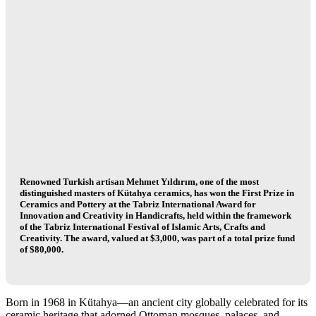
Renowned Turkish artisan
Mehmet Yıldırım
, one of the most
distinguished masters of Kütahya ceramics, has won the
First Prize in
Ceramics and Pottery
at the Tabriz International Award for
Innovation and Creativity in Handicrafts, held within the framework
of the Tabriz International Festival of Islamic Arts, Crafts and
Creativity. The award, valued at $3,000, was part of a total prize fund
of $80,000.
Born in 1968 in Kütahya—an ancient city globally celebrated for its
ceramic heritage that adorned Ottoman mosques, palaces, and