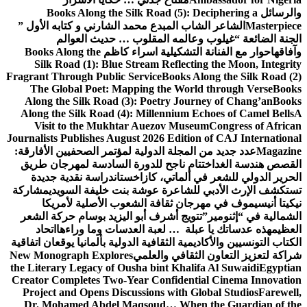
والرسائل
Books Along the Silk Road (5): Deciphering a
Masterpiece
الشاعر الشاب المبدع محمد الشارني و كتابه الأول ”
الجنة الضائعة “
غيلوب وعالمه المقلوب … حديث العوالم
وآفاقها
حوار مع الفنانة التشكيلية اسراء كاظم
Books Along the
Silk Road (1): Blue Stream Reflecting the Moon, Integrity
Fragrant Through Public Service
Books Along the Silk Road (2)
The Global Poet: Mapping the World through Verse
Books
Along the Silk Road (3): Poetry Journey of Chang’an
Books
Along the Silk Road (4): Millennium Echoes of Camel Bells
A
Visit to the Mukhtar Auezov Museum
Congress of African
Journalists Publishes August 2026 Edition of CAJ International
Magazine
عدد جديد من المجلة الدولية لمؤتمر الصحفيين الأفارقة:
القصص هندسة الغد
اختتام ناجح للدورة السادسة لمهرجان طريق
الحرير الدولي للشعر في ألماتي، كازاخستان
دراسة نقدية جديدة
تستكشف الإرث الأدبي للشاعرة عوشة بنت خليفة السويدي
مشاركة
نيكيتا أنيسيموف في مهرجان ثقافة الشعوب الأصلية لأمريكا
الشمالية في “إثنومير”
تتويج أشرف أبو اليزيد بوسام حركة الشعر
العظيم
هذه عدساتك يا عبلة … لعبة العدسات وما وراءها
اتحاد
الكتاب التونسيين والأكاديمية الثقافية الدولية بألمانيا يوقعان اتفاقية
شراكة لتعزيز التعاون الثقافي والعلمي
New Monograph Explores
the Literary Legacy of Ousha bint Khalifa Al Suwaidi
Egyptian
Creator Completes Two-Year Confidential Cinema Innovation
Project and Opens Discussions with Global Studios
Farewell,
Dr. Mohamed Abdel Maqsoud… When the Guardian of the