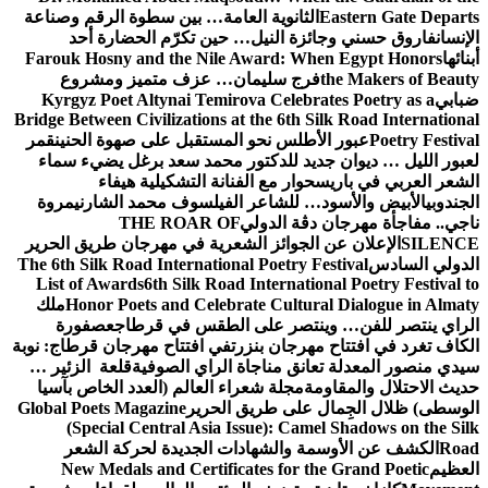
Eastern Gate Departs
الثانوية العامة… بين سطوة الرقم وصناعة
الإنسان
فاروق حسني وجائزة النيل… حين تكرّم الحضارة أحد
أبنائها
Farouk Hosny and the Nile Award: When Egypt Honors
the Makers of Beauty
فرج سليمان… عزف متميز ومشروع
ضبابي
Kyrgyz Poet Altynai Temirova Celebrates Poetry as a
Bridge Between Civilizations at the 6th Silk Road International
Poetry Festival
عبور الأطلس نحو المستقبل على صهوة الحنين
قمر
لعبور الليل … ديوان جديد للدكتور محمد سعد برغل يضيء سماء
الشعر العربي في باريس
حوار مع الفنانة التشكيلية هيفاء
الجندوبي
الأبيض والأسود… للشاعر الفيلسوف محمد الشارني
مروة
ناجي.. مفاجأة مهرجان دڨة الدولي
THE ROAR OF
SILENCE
الإعلان عن الجوائز الشعرية في مهرجان طريق الحرير
الدولي السادس
The 6th Silk Road International Poetry Festival
List of Awards
6th Silk Road International Poetry Festival to
Honor Poets and Celebrate Cultural Dialogue in Almaty
ملك
الراي ينتصر للفن… وينتصر على الطقس في قرطاج
عصفورة
الكاف تغرد في افتتاح مهرجان بنزرت
في افتتاح مهرجان قرطاج: نوبة
سيدي منصور المعدلة تعانق مناجاة الراي الصوفية
قلعة الزئير …
حديث الاحتلال والمقاومة
مجلة شعراء العالم (العدد الخاص بآسيا
الوسطى) ظلال الجِمال على طريق الحرير
Global Poets Magazine
(Special Central Asia Issue): Camel Shadows on the Silk
Road
الكشف عن الأوسمة والشهادات الجديدة لحركة الشعر
العظيم
New Medals and Certificates for the Grand Poetic