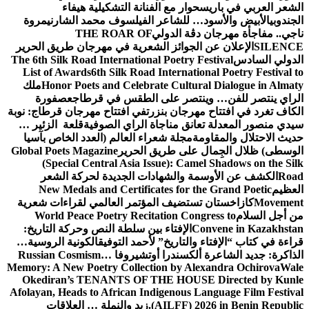
الشعر العربي في باريس
حوار مع الفنانة التشكيلية هيفاء
الجندوبي
الأبيض والأسود… للشاعر الفيلسوف محمد الشارني
مروة
ناجي.. مفاجأة مهرجان دڨة الدولي
THE ROAR OF
SILENCE
الإعلان عن الجوائز الشعرية في مهرجان طريق الحرير
الدولي السادس
The 6th Silk Road International Poetry Festival
List of Awards
6th Silk Road International Poetry Festival to
Honor Poets and Celebrate Cultural Dialogue in Almaty
ملك
الراي ينتصر للفن… وينتصر على الطقس في قرطاج
عصفورة
الكاف تغرد في افتتاح مهرجان بنزرت
في افتتاح مهرجان قرطاج: نوبة
سيدي منصور المعدلة تعانق مناجاة الراي الصوفية
قلعة الزئير …
حديث الاحتلال والمقاومة
مجلة شعراء العالم (العدد الخاص بآسيا
الوسطى) ظلال الجِمال على طريق الحرير
Global Poets Magazine
(Special Central Asia Issue): Camel Shadows on the Silk
Road
الكشف عن الأوسمة والشهادات الجديدة لحركة الشعر
العظيم
New Medals and Certificates for the Grand Poetic
Movement
كازاخستان تستضيف المؤتمر العالمي لقراءات شعرية
من أجل السلام
World Peace Poetry Recitation Congress to
Convene in Kazakhstan
الإفتاء بين سلطة النص وحركة التاريخ:
قراءة في كتاب “الإفتاء والتاريخ” لأحمد التوفيق
الكونية الروسية…
الذاكرة: جديد الشاعرة ألكسندرا أوتشيروفا
Russian Cosmism…
Memory: A New Poetry Collection by Alexandra Ochirova
Wale
Okediran’s TENANTS OF THE HOUSE Directed by Kunle
Afolayan, Heads to African Indigenous Language Film Festival
(AILFF) 2026 in Benin Republic.
زيد والنملة … العلاقات