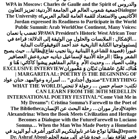
والدروس
WPA in Moscow: Charles de Gaulle and the Spirit of
Dialogue
جمعية شعوب العالم في الجامعة الأردنية: تعزيز التعاون
الأكاديمي والاستعداد للقمة العامة للعالم العربي
The University of
Jordan expressed its Readiness to Participate in the World
Public Summit: Arab World
One Continent, Many Voices:
PAWA President’s Historic West African Tour
لا تغضب يا نعمان
…الإشكال : الملابسات والحلول
من الوثيقة إلى الدلالة: قراءة في
إبستمولوجيا الكتابة التاريخية عند أحمد التوفيق
وكانت البداية
عبوراً (قصيدة للشاعرة اللبنانية ريتا نجيب نفاع)
إيطاليا… حيث يصبح
الشعر وطنًا | الرحلة الأدبية لإسماعيل دياديه حيدرة
عش العصافير
وقلب الصياد … وحديث الأم وعالم المفاهيم
پیشوا کاکائي: هُنا وَ
هُناك، نَحْنُ عاشقان نَديّان وَ مَغْموران
EXCLUSIVE INTERVIEW
| MARGARITA AL: POETRY IS THE BEGINNING OF
EVERYTHING
“صندوق أجدادي” … أسراره وعوالمه
د. حنان عواد
تكتب: حسام حسن … رجولة لا تنحني!
WHAT THE WORLD
CAN LEARN FROM THE 36TH MEDELLÍN
INTERNATIONAL POETRY FESTIVAL
“Come Visit Me in
My Dreams”: Cristina Somma’s Farewell to the Poet of
Naples
إدجار موران… رحلة البحث عن الإنسان
The Bibliotheca
Alexandrina: When the Book Meets Civilization and Heritage
Becomes a Dialogue with the Future
Farewell to Luciano
Somma… When the Man Who Made Poetry a Homeland
Departs
إيطاليا تودّع شاعر نابولي
تكريم الدكتور أشرف أبو اليزيد في
قصر ثقافة بنها… عودة شاعر إلى منبع الحلم
Dr. Ashraf Aboul-