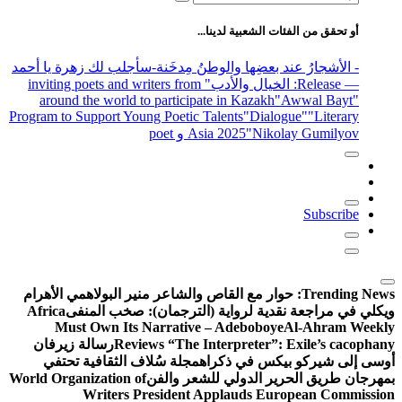
عن:
أو تحقق من الفئات الشعبية لدينا...
- الأشجارُ عند بعضِها والوطنُ مِدخَنة
-سأجلب لك زهرة يا أحمد
— Release
: الخيال والأدب
" inviting poets and writers from
around the world to participate in Kazakh
"Awwal Bayt"
Program to Support Young Poetic Talents
"Dialogue"
"Literary
"Nikolay Gumilyov و poet
Asia 2025
Subscribe
Trending News:
حوار مع القاص والشاعر منير البولاهمي
الأهرام
ويكلي في مراجعة نقدية لرواية (الترجمان): صخب المنفى
Africa
Must Own Its Narrative – Adeboboye
Al-Ahram Weekly
Reviews “The Interpreter”: Exile’s cacophany
رسالة زيرفان
أوسى إلى شيركو بيكس في ذكراه
مجلة سُلاف الثقافية تحتفي
بمهرجان طريق الحرير الدولي للشعر والفن
World Organization of
Writers President Applauds European Commission