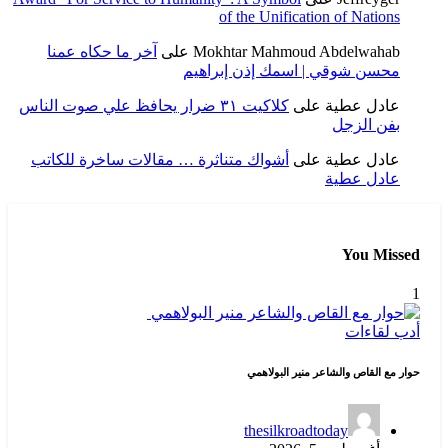
of the Unification of Nations
Mokhtar Mahmoud Abdelwahab
على
آخر ما حكاه عمنا
محسن شوقي | اسمك إذن إبراهيم
عادل عطية
على
كلاكيت ٣١ ضرار يحافظ علي صوت الناس
بفن الزجل
عادل عطية
على
أشواك متناثرة … مقالات ساخرة للكاتب
عادل عطية
You Missed
1
أدب
لقاءات
حوار مع القاص والشاعر منير البولاهمي
thesilkroadtoday