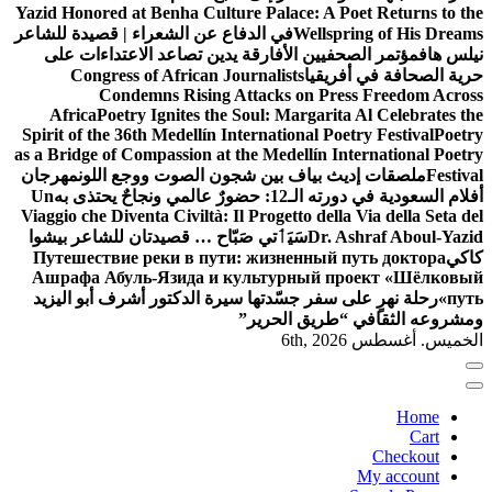
Yazid Honored at Benha Culture Palace: A Poet Returns to the
Wellspring of His Dreams
في الدفاع عن الشعراء | قصيدة للشاعر
نيلس هاف
مؤتمر الصحفيين الأفارقة يدين تصاعد الاعتداءات على
حرية الصحافة في أفريقيا
Congress of African Journalists
Condemns Rising Attacks on Press Freedom Across
Africa
Poetry Ignites the Soul: Margarita Al Celebrates the
Spirit of the 36th Medellín International Poetry Festival
Poetry
as a Bridge of Compassion at the Medellín International Poetry
Festival
ملصقات إديث بياف بين شجون الصوت ووجع اللون
مهرجان
أفلام السعودية في دورته الـ12: حضورٌ عالمي ونجاحٌ يحتذى به
Un
Viaggio che Diventa Civiltà: Il Progetto della Via della Seta del
Dr. Ashraf Aboul-Yazid
سَيَٲتي صَبّاح … قصيدتان للشاعر بيشوا
كاكي
Путешествие реки в пути: жизненный путь доктора
Ашрафа Абуль-Язида и культурный проект «Шёлковый
путь»
رحلة نهرٍ على سفر جسّدتها سيرة الدكتور أشرف أبو اليزيد
ومشروعه الثقافي “طريق الحرير”
الخميس. أغسطس 6th, 2026
Home
Cart
Checkout
My account