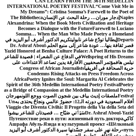
CAN LEARN FROM THE 36TH MEDELLÍN
INTERNATIONAL POETRY FESTIVAL
“Come Visit Me in
My Dreams”: Cristina Somma’s Farewell to the Poet of
Naples
إدجار موران… رحلة البحث عن الإنسان
The Bibliotheca
Alexandrina: When the Book Meets Civilization and Heritage
Becomes a Dialogue with the Future
Farewell to Luciano
Somma… When the Man Who Made Poetry a Homeland
Departs
إيطاليا تودّع شاعر نابولي
تكريم الدكتور أشرف أبو اليزيد في
قصر ثقافة بنها… عودة شاعر إلى منبع الحلم
Dr. Ashraf Aboul-
Yazid Honored at Benha Culture Palace: A Poet Returns to the
Wellspring of His Dreams
في الدفاع عن الشعراء | قصيدة للشاعر
نيلس هاف
مؤتمر الصحفيين الأفارقة يدين تصاعد الاعتداءات على
حرية الصحافة في أفريقيا
Congress of African Journalists
Condemns Rising Attacks on Press Freedom Across
Africa
Poetry Ignites the Soul: Margarita Al Celebrates the
Spirit of the 36th Medellín International Poetry Festival
Poetry
as a Bridge of Compassion at the Medellín International Poetry
Festival
ملصقات إديث بياف بين شجون الصوت ووجع اللون
مهرجان
أفلام السعودية في دورته الـ12: حضورٌ عالمي ونجاحٌ يحتذى به
Un
Viaggio che Diventa Civiltà: Il Progetto della Via della Seta del
Dr. Ashraf Aboul-Yazid
سَيَٲتي صَبّاح … قصيدتان للشاعر بيشوا
كاكي
Путешествие реки в пути: жизненный путь доктора
Ашрафа Абуль-Язида и культурный проект «Шёлковый
путь»
رحلة نهرٍ على سفر جسّدتها سيرة الدكتور أشرف أبو اليزيد
ومشروعه الثقافي “طريق الحرير”