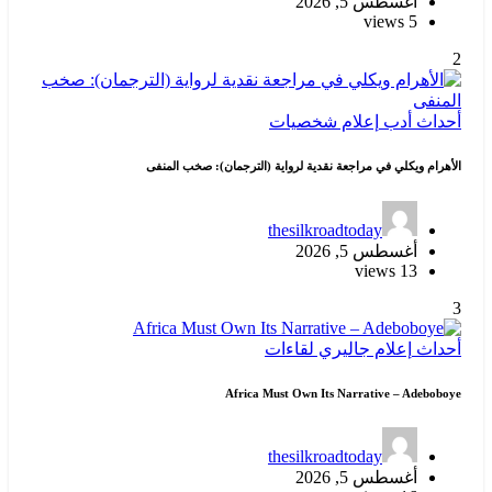
أغسطس 5, 2026
5 views
2
أحداث
أدب
إعلام
شخصيات
الأهرام ويكلي في مراجعة نقدية لرواية (الترجمان): صخب المنفى
thesilkroadtoday
أغسطس 5, 2026
13 views
3
أحداث
إعلام
جاليري
لقاءات
Africa Must Own Its Narrative – Adeboboye
thesilkroadtoday
أغسطس 5, 2026