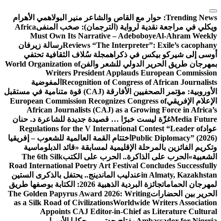
التجاوز
إلى
Trending News:
حوار مع القاص والشاعر منير البولاهمي
الأهرام
المحتوى
ويكلي في مراجعة نقدية لرواية (الترجمان): صخب المنفى
Africa
Must Own Its Narrative – Adeboboye
Al-Ahram Weekly
Reviews “The Interpreter”: Exile’s cacophany
رسالة زيرفان
أوسى إلى شيركو بيكس في ذكراه
مجلة سُلاف الثقافية تحتفي
بمهرجان طريق الحرير الدولي للشعر والفن
World Organization of
Writers President Applauds European Commission
Recognition of Congress of African Journalists
المفوضية
الأوروبية: مؤتمر الصحفيين الأفارقة (CAJ) قوة متنامية في مستقبل
الإعلام الإفريقي
European Commission Recognizes Congress of
African Journalists (CAJ) as a Growing Force in Africa’s
Media Future
غزّة ليست خبرًا … قصيدة جديدة للشاعرة د. حنان
عواد
Regulations for the V International Contest “Leader of
Public Diplomacy” (2026)
اختتام القمة العالمية للشعوب – إفريقيا
وتكريم الفائزين بالمرحلة الإقليمية لمسابقة «قائد الدبلوماسية
الشعبية»
الحرب على الذاكرة.. الحرب على الكتب
The 6th Silk
Road International Poetry Art Festival Concludes Successfully
in Almaty, Kazakhstan
عندليب الماندينج.. يحتفل بالذكرى الستين
لمهرجان الحمامات
جائزة البردية الذهبية 2026: الكتابة بوصفها طريق
الحرير بين الحضارات
The Golden Papyrus Award 2026: Writing
as a Silk Road of Civilizations
Worldwide Writers Association
Appoints CAJ Editor-in-Chief as Literature Cultural
Ambassador for Nigeria
مفتاح جدتي … حكايا الأسرار