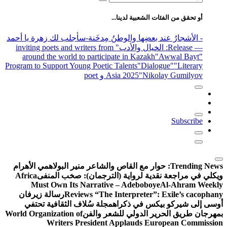
عن:
أو تحقق من الفئات الشعبية لدينا...
- الأشجارُ عند بعضِها والوطنُ مِدخَنة
-سأجلب لك زهرة يا أحمد
— Release
: الخيال والأدب
" inviting poets and writers from
around the world to participate in Kazakh
"Awwal Bayt"
Program to Support Young Poetic Talents
"Dialogue"
"Literary
"Nikolay Gumilyov و poet
Asia 2025
Subscribe
Trending News:
حوار مع القاص والشاعر منير البولاهمي
الأهرام
ويكلي في مراجعة نقدية لرواية (الترجمان): صخب المنفى
Africa
Must Own Its Narrative – Adeboboye
Al-Ahram Weekly
Reviews “The Interpreter”: Exile’s cacophany
رسالة زيرفان
أوسى إلى شيركو بيكس في ذكراه
مجلة سُلاف الثقافية تحتفي
بمهرجان طريق الحرير الدولي للشعر والفن
World Organization of
Writers President Applauds European Commission