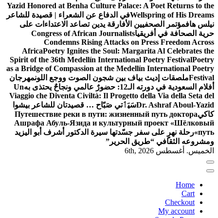
Yazid Honored at Benha Culture Palace: A Poet Returns to the
Wellspring of His Dreams
في الدفاع عن الشعراء | قصيدة للشاعر
نيلس هاف
مؤتمر الصحفيين الأفارقة يدين تصاعد الاعتداءات على
حرية الصحافة في أفريقيا
Congress of African Journalists
Condemns Rising Attacks on Press Freedom Across
Africa
Poetry Ignites the Soul: Margarita Al Celebrates the
Spirit of the 36th Medellín International Poetry Festival
Poetry
as a Bridge of Compassion at the Medellín International Poetry
Festival
ملصقات إديث بياف بين شجون الصوت ووجع اللون
مهرجان
أفلام السعودية في دورته الـ12: حضورٌ عالمي ونجاحٌ يحتذى به
Un
Viaggio che Diventa Civiltà: Il Progetto della Via della Seta del
Dr. Ashraf Aboul-Yazid
سَيَٲتي صَبّاح … قصيدتان للشاعر بيشوا
كاكي
Путешествие реки в пути: жизненный путь доктора
Ашрафа Абуль-Язида и культурный проект «Шёлковый
путь»
رحلة نهرٍ على سفر جسّدتها سيرة الدكتور أشرف أبو اليزيد
ومشروعه الثقافي “طريق الحرير”
الخميس. أغسطس 6th, 2026
Home
Cart
Checkout
My account