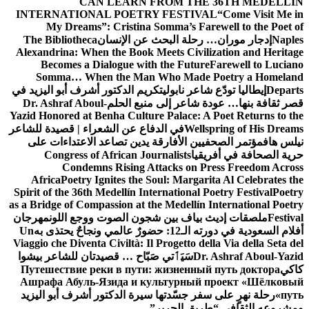
CAN LEARN FROM THE 36TH MEDELLÍN
INTERNATIONAL POETRY FESTIVAL
“Come Visit Me in
My Dreams”: Cristina Somma’s Farewell to the Poet of
Naples
إدجار موران… رحلة البحث عن الإنسان
The Bibliotheca
Alexandrina: When the Book Meets Civilization and Heritage
Becomes a Dialogue with the Future
Farewell to Luciano
Somma… When the Man Who Made Poetry a Homeland
Departs
إيطاليا تودّع شاعر نابولي
تكريم الدكتور أشرف أبو اليزيد في
قصر ثقافة بنها… عودة شاعر إلى منبع الحلم
Dr. Ashraf Aboul-
Yazid Honored at Benha Culture Palace: A Poet Returns to the
Wellspring of His Dreams
في الدفاع عن الشعراء | قصيدة للشاعر
نيلس هاف
مؤتمر الصحفيين الأفارقة يدين تصاعد الاعتداءات على
حرية الصحافة في أفريقيا
Congress of African Journalists
Condemns Rising Attacks on Press Freedom Across
Africa
Poetry Ignites the Soul: Margarita Al Celebrates the
Spirit of the 36th Medellín International Poetry Festival
Poetry
as a Bridge of Compassion at the Medellín International Poetry
Festival
ملصقات إديث بياف بين شجون الصوت ووجع اللون
مهرجان
أفلام السعودية في دورته الـ12: حضورٌ عالمي ونجاحٌ يحتذى به
Un
Viaggio che Diventa Civiltà: Il Progetto della Via della Seta del
Dr. Ashraf Aboul-Yazid
سَيَٲتي صَبّاح … قصيدتان للشاعر بيشوا
كاكي
Путешествие реки в пути: жизненный путь доктора
Ашрафа Абуль-Язида и культурный проект «Шёлковый
путь»
رحلة نهرٍ على سفر جسّدتها سيرة الدكتور أشرف أبو اليزيد
ومشروعه الثقافي “طريق الحرير”