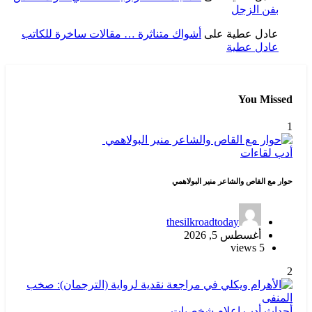
بفن الزجل
عادل عطية
على
أشواك متناثرة … مقالات ساخرة للكاتب
عادل عطية
You Missed
1
أدب
لقاءات
حوار مع القاص والشاعر منير البولاهمي
thesilkroadtoday
أغسطس 5, 2026
5 views
2
أحداث
أدب
إعلام
شخصيات