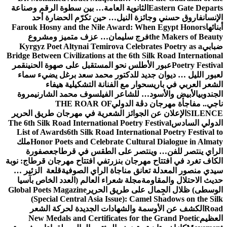
Eastern Gate Departs
الثانوية العامة… بين سطوة الرقم وصناعة
الإنسان
فاروق حسني وجائزة النيل… حين تكرّم الحضارة أحد
أبنائها
Farouk Hosny and the Nile Award: When Egypt Honors
the Makers of Beauty
فرج سليمان… عزف متميز ومشروع
ضبابي
Kyrgyz Poet Altynai Temirova Celebrates Poetry as a
Bridge Between Civilizations at the 6th Silk Road International
Poetry Festival
عبور الأطلس نحو المستقبل على صهوة الحنين
قمر
لعبور الليل … ديوان جديد للدكتور محمد سعد برغل يضيء سماء
الشعر العربي في باريس
حوار مع الفنانة التشكيلية هيفاء
الجندوبي
الأبيض والأسود… للشاعر الفيلسوف محمد الشارني
مروة
ناجي.. مفاجأة مهرجان دڨة الدولي
THE ROAR OF
SILENCE
الإعلان عن الجوائز الشعرية في مهرجان طريق الحرير
الدولي السادس
The 6th Silk Road International Poetry Festival
List of Awards
6th Silk Road International Poetry Festival to
Honor Poets and Celebrate Cultural Dialogue in Almaty
ملك
الراي ينتصر للفن… وينتصر على الطقس في قرطاج
عصفورة
الكاف تغرد في افتتاح مهرجان بنزرت
في افتتاح مهرجان قرطاج: نوبة
سيدي منصور المعدلة تعانق مناجاة الراي الصوفية
قلعة الزئير …
حديث الاحتلال والمقاومة
مجلة شعراء العالم (العدد الخاص بآسيا
الوسطى) ظلال الجِمال على طريق الحرير
Global Poets Magazine
(Special Central Asia Issue): Camel Shadows on the Silk
Road
الكشف عن الأوسمة والشهادات الجديدة لحركة الشعر
العظيم
New Medals and Certificates for the Grand Poetic