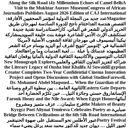
Along the Silk Road (4): Millennium Echoes of Camel Bells
A
Visit to the Mukhtar Auezov Museum
Congress of African
Journalists Publishes August 2026 Edition of CAJ International
Magazine
عدد جديد من المجلة الدولية لمؤتمر الصحفيين الأفارقة:
القصص هندسة الغد
اختتام ناجح للدورة السادسة لمهرجان طريق
الحرير الدولي للشعر في ألماتي، كازاخستان
دراسة نقدية جديدة
تستكشف الإرث الأدبي للشاعرة عوشة بنت خليفة السويدي
مشاركة
نيكيتا أنيسيموف في مهرجان ثقافة الشعوب الأصلية لأمريكا
الشمالية في “إثنومير”
تتويج أشرف أبو اليزيد بوسام حركة الشعر
العظيم
هذه عدساتك يا عبلة … لعبة العدسات وما وراءها
اتحاد
الكتاب التونسيين والأكاديمية الثقافية الدولية بألمانيا يوقعان اتفاقية
شراكة لتعزيز التعاون الثقافي والعلمي
New Monograph Explores
the Literary Legacy of Ousha bint Khalifa Al Suwaidi
Egyptian
Creator Completes Two-Year Confidential Cinema Innovation
Project and Opens Discussions with Global Studios
Farewell,
Dr. Mohamed Abdel Maqsoud… When the Guardian of the
Eastern Gate Departs
الثانوية العامة… بين سطوة الرقم وصناعة
الإنسان
فاروق حسني وجائزة النيل… حين تكرّم الحضارة أحد
أبنائها
Farouk Hosny and the Nile Award: When Egypt Honors
the Makers of Beauty
فرج سليمان… عزف متميز ومشروع
ضبابي
Kyrgyz Poet Altynai Temirova Celebrates Poetry as a
Bridge Between Civilizations at the 6th Silk Road International
Poetry Festival
عبور الأطلس نحو المستقبل على صهوة الحنين
قمر
لعبور الليل … ديوان جديد للدكتور محمد سعد برغل يضيء سماء