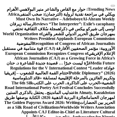
التجاوز
إلى
Trending News:
حوار مع القاص والشاعر منير البولاهمي
الأهرام
المحتوى
ويكلي في مراجعة نقدية لرواية (الترجمان): صخب المنفى
Africa
Must Own Its Narrative – Adeboboye
Al-Ahram Weekly
Reviews “The Interpreter”: Exile’s cacophany
رسالة زيرفان
أوسى إلى شيركو بيكس في ذكراه
مجلة سُلاف الثقافية تحتفي
بمهرجان طريق الحرير الدولي للشعر والفن
World Organization of
Writers President Applauds European Commission
Recognition of Congress of African Journalists
المفوضية
الأوروبية: مؤتمر الصحفيين الأفارقة (CAJ) قوة متنامية في مستقبل
الإعلام الإفريقي
European Commission Recognizes Congress of
African Journalists (CAJ) as a Growing Force in Africa’s
Media Future
غزّة ليست خبرًا … قصيدة جديدة للشاعرة د. حنان
عواد
Regulations for the V International Contest “Leader of
Public Diplomacy” (2026)
اختتام القمة العالمية للشعوب – إفريقيا
وتكريم الفائزين بالمرحلة الإقليمية لمسابقة «قائد الدبلوماسية
الشعبية»
الحرب على الذاكرة.. الحرب على الكتب
The 6th Silk
Road International Poetry Art Festival Concludes Successfully
in Almaty, Kazakhstan
عندليب الماندينج.. يحتفل بالذكرى الستين
لمهرجان الحمامات
جائزة البردية الذهبية 2026: الكتابة بوصفها طريق
الحرير بين الحضارات
The Golden Papyrus Award 2026: Writing
as a Silk Road of Civilizations
Worldwide Writers Association
Appoints CAJ Editor-in-Chief as Literature Cultural
Ambassador for Nigeria
مفتاح جدتي … حكايا الأسرار