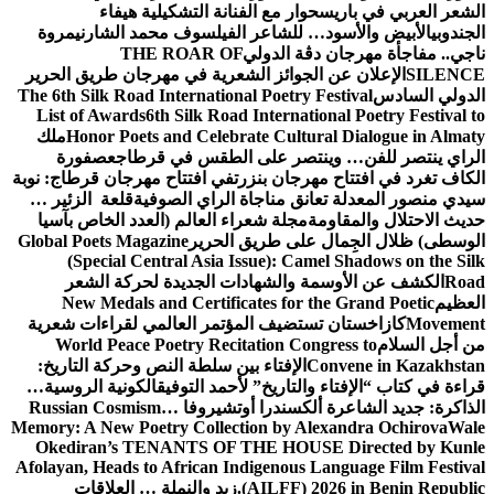
الشعر العربي في باريس
حوار مع الفنانة التشكيلية هيفاء
الجندوبي
الأبيض والأسود… للشاعر الفيلسوف محمد الشارني
مروة
ناجي.. مفاجأة مهرجان دڨة الدولي
THE ROAR OF
SILENCE
الإعلان عن الجوائز الشعرية في مهرجان طريق الحرير
الدولي السادس
The 6th Silk Road International Poetry Festival
List of Awards
6th Silk Road International Poetry Festival to
Honor Poets and Celebrate Cultural Dialogue in Almaty
ملك
الراي ينتصر للفن… وينتصر على الطقس في قرطاج
عصفورة
الكاف تغرد في افتتاح مهرجان بنزرت
في افتتاح مهرجان قرطاج: نوبة
سيدي منصور المعدلة تعانق مناجاة الراي الصوفية
قلعة الزئير …
حديث الاحتلال والمقاومة
مجلة شعراء العالم (العدد الخاص بآسيا
الوسطى) ظلال الجِمال على طريق الحرير
Global Poets Magazine
(Special Central Asia Issue): Camel Shadows on the Silk
Road
الكشف عن الأوسمة والشهادات الجديدة لحركة الشعر
العظيم
New Medals and Certificates for the Grand Poetic
Movement
كازاخستان تستضيف المؤتمر العالمي لقراءات شعرية
من أجل السلام
World Peace Poetry Recitation Congress to
Convene in Kazakhstan
الإفتاء بين سلطة النص وحركة التاريخ:
قراءة في كتاب “الإفتاء والتاريخ” لأحمد التوفيق
الكونية الروسية…
الذاكرة: جديد الشاعرة ألكسندرا أوتشيروفا
Russian Cosmism…
Memory: A New Poetry Collection by Alexandra Ochirova
Wale
Okediran’s TENANTS OF THE HOUSE Directed by Kunle
Afolayan, Heads to African Indigenous Language Film Festival
(AILFF) 2026 in Benin Republic.
زيد والنملة … العلاقات