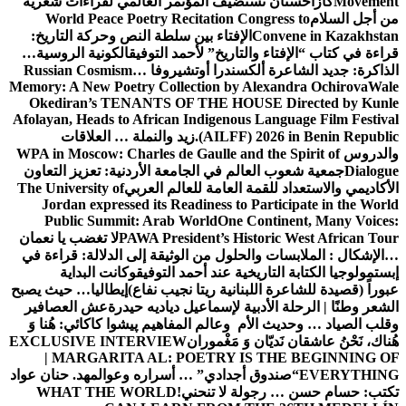
Movement
كازاخستان تستضيف المؤتمر العالمي لقراءات شعرية
من أجل السلام
World Peace Poetry Recitation Congress to
Convene in Kazakhstan
الإفتاء بين سلطة النص وحركة التاريخ:
قراءة في كتاب “الإفتاء والتاريخ” لأحمد التوفيق
الكونية الروسية…
الذاكرة: جديد الشاعرة ألكسندرا أوتشيروفا
Russian Cosmism…
Memory: A New Poetry Collection by Alexandra Ochirova
Wale
Okediran’s TENANTS OF THE HOUSE Directed by Kunle
Afolayan, Heads to African Indigenous Language Film Festival
(AILFF) 2026 in Benin Republic.
زيد والنملة … العلاقات
والدروس
WPA in Moscow: Charles de Gaulle and the Spirit of
Dialogue
جمعية شعوب العالم في الجامعة الأردنية: تعزيز التعاون
الأكاديمي والاستعداد للقمة العامة للعالم العربي
The University of
Jordan expressed its Readiness to Participate in the World
Public Summit: Arab World
One Continent, Many Voices:
PAWA President’s Historic West African Tour
لا تغضب يا نعمان
…الإشكال : الملابسات والحلول
من الوثيقة إلى الدلالة: قراءة في
إبستمولوجيا الكتابة التاريخية عند أحمد التوفيق
وكانت البداية
عبوراً (قصيدة للشاعرة اللبنانية ريتا نجيب نفاع)
إيطاليا… حيث يصبح
الشعر وطنًا | الرحلة الأدبية لإسماعيل دياديه حيدرة
عش العصافير
وقلب الصياد … وحديث الأم وعالم المفاهيم
پیشوا کاکائي: هُنا وَ
هُناك، نَحْنُ عاشقان نَديّان وَ مَغْموران
EXCLUSIVE INTERVIEW
| MARGARITA AL: POETRY IS THE BEGINNING OF
EVERYTHING
“صندوق أجدادي” … أسراره وعوالمه
د. حنان عواد
تكتب: حسام حسن … رجولة لا تنحني!
WHAT THE WORLD