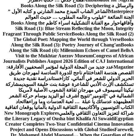
والرسائل
Books Along the Silk Road (5): Deciphering a
Masterpiece
الشاعر الشاب المبدع محمد الشارني و كتابه الأول ”
الجنة الضائعة “
غيلوب وعالمه المقلوب … حديث العوالم
وآفاقها
حوار مع الفنانة التشكيلية اسراء كاظم
Books Along the
Silk Road (1): Blue Stream Reflecting the Moon, Integrity
Fragrant Through Public Service
Books Along the Silk Road (2)
The Global Poet: Mapping the World through Verse
Books
Along the Silk Road (3): Poetry Journey of Chang’an
Books
Along the Silk Road (4): Millennium Echoes of Camel Bells
A
Visit to the Mukhtar Auezov Museum
Congress of African
Journalists Publishes August 2026 Edition of CAJ International
Magazine
عدد جديد من المجلة الدولية لمؤتمر الصحفيين الأفارقة:
القصص هندسة الغد
اختتام ناجح للدورة السادسة لمهرجان طريق
الحرير الدولي للشعر في ألماتي، كازاخستان
دراسة نقدية جديدة
تستكشف الإرث الأدبي للشاعرة عوشة بنت خليفة السويدي
مشاركة
نيكيتا أنيسيموف في مهرجان ثقافة الشعوب الأصلية لأمريكا
الشمالية في “إثنومير”
تتويج أشرف أبو اليزيد بوسام حركة الشعر
العظيم
هذه عدساتك يا عبلة … لعبة العدسات وما وراءها
اتحاد
الكتاب التونسيين والأكاديمية الثقافية الدولية بألمانيا يوقعان اتفاقية
شراكة لتعزيز التعاون الثقافي والعلمي
New Monograph Explores
the Literary Legacy of Ousha bint Khalifa Al Suwaidi
Egyptian
Creator Completes Two-Year Confidential Cinema Innovation
Project and Opens Discussions with Global Studios
Farewell,
Dr. Mohamed Abdel Maqsoud… When the Guardian of the