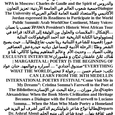
والدروس
WPA in Moscow: Charles de Gaulle and the Spirit of
Dialogue
جمعية شعوب العالم في الجامعة الأردنية: تعزيز التعاون
الأكاديمي والاستعداد للقمة العامة للعالم العربي
The University of
Jordan expressed its Readiness to Participate in the World
Public Summit: Arab World
One Continent, Many Voices:
PAWA President’s Historic West African Tour
لا تغضب يا نعمان
…الإشكال : الملابسات والحلول
من الوثيقة إلى الدلالة: قراءة في
إبستمولوجيا الكتابة التاريخية عند أحمد التوفيق
وكانت البداية
عبوراً (قصيدة للشاعرة اللبنانية ريتا نجيب نفاع)
إيطاليا… حيث يصبح
الشعر وطنًا | الرحلة الأدبية لإسماعيل دياديه حيدرة
عش العصافير
وقلب الصياد … وحديث الأم وعالم المفاهيم
پیشوا کاکائي: هُنا وَ
هُناك، نَحْنُ عاشقان نَديّان وَ مَغْموران
EXCLUSIVE INTERVIEW
| MARGARITA AL: POETRY IS THE BEGINNING OF
EVERYTHING
“صندوق أجدادي” … أسراره وعوالمه
د. حنان عواد
تكتب: حسام حسن … رجولة لا تنحني!
WHAT THE WORLD
CAN LEARN FROM THE 36TH MEDELLÍN
INTERNATIONAL POETRY FESTIVAL
“Come Visit Me in
My Dreams”: Cristina Somma’s Farewell to the Poet of
Naples
إدجار موران… رحلة البحث عن الإنسان
The Bibliotheca
Alexandrina: When the Book Meets Civilization and Heritage
Becomes a Dialogue with the Future
Farewell to Luciano
Somma… When the Man Who Made Poetry a Homeland
Departs
إيطاليا تودّع شاعر نابولي
تكريم الدكتور أشرف أبو اليزيد في
قصر ثقافة بنها… عودة شاعر إلى منبع الحلم
Dr. Ashraf Aboul-