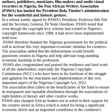
authors, publishers, musicians, film makers and audio visual
recorders in Nigeria, the Pan African Writers Association
(PAWA) has lauded the President Bola Tinubu’s administration
for the wonderful and historic gesture.
In a release jointly signed by PAWA’s President, Professor Bill Ndi
and the Secretary General, Dr Wale Okediran, PAWA noted that
even though the copyright levy scheme had existed in Nigeria’s
copyright framework since 1988, it had never been implemented
until now.
PAWA therefore thanked the Nigerian government for the political
will to activate this very important economic stimulus for creatives.
The association added that the disbursement would benefit
grassroots creators in Nigeria and help alleviate long-standing
economic hardship in the profession.
PAWA also congratulated and praised the resilience and hard work
of all the stakeholders, especially the Nigerian Copyright
Commission (NCC) who have been in the forefront of the struggle
and agitation for the enactment and implementation of this very
important aspect of the Nigerian Copyright Act, 2022.
The association then called on the beneficiaries of the fund to ensure
its transparent and equitable distribution through the associations of
right holders of literary and other creative works.
PAWA also charged African leaders not to relent in their support for
the creative sector in Africa which is noted for being a significant
economic driver and an important contributor to the continent’s