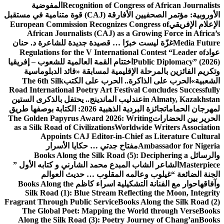
Recognition of Congress of African Journalists
المفوضية
الأوروبية: مؤتمر الصحفيين الأفارقة (CAJ) قوة متنامية في مستقبل
الإعلام الإفريقي
European Commission Recognizes Congress of
African Journalists (CAJ) as a Growing Force in Africa’s
Media Future
غزّة ليست خبرًا … قصيدة جديدة للشاعرة د. حنان
عواد
Regulations for the V International Contest “Leader of
Public Diplomacy” (2026)
اختتام القمة العالمية للشعوب – إفريقيا
وتكريم الفائزين بالمرحلة الإقليمية لمسابقة «قائد الدبلوماسية
الشعبية»
الحرب على الذاكرة.. الحرب على الكتب
The 6th Silk
Road International Poetry Art Festival Concludes Successfully
in Almaty, Kazakhstan
عندليب الماندينج.. يحتفل بالذكرى الستين
لمهرجان الحمامات
جائزة البردية الذهبية 2026: الكتابة بوصفها طريق
الحرير بين الحضارات
The Golden Papyrus Award 2026: Writing
as a Silk Road of Civilizations
Worldwide Writers Association
Appoints CAJ Editor-in-Chief as Literature Cultural
Ambassador for Nigeria
مفتاح جدتي … حكايا الأسرار
والرسائل
Books Along the Silk Road (5): Deciphering a
Masterpiece
الشاعر الشاب المبدع محمد الشارني و كتابه الأول ”
الجنة الضائعة “
غيلوب وعالمه المقلوب … حديث العوالم
وآفاقها
حوار مع الفنانة التشكيلية اسراء كاظم
Books Along the
Silk Road (1): Blue Stream Reflecting the Moon, Integrity
Fragrant Through Public Service
Books Along the Silk Road (2)
The Global Poet: Mapping the World through Verse
Books
Along the Silk Road (3): Poetry Journey of Chang’an
Books