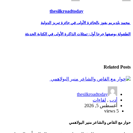
thesilkroadtoday
تصفّح
محمد يلديريم يفوز بالجائزة الأولى في جائزة تبريز الدولية
المقالات
الطفولة بوصفها جرحا أول: تمثلات الذاكرة الأولى في الكتابة الحديثة
Related Posts
thesilkroadtoday
أدب
,
لقاءات
أغسطس 5, 2026
5 views
حوار مع القاص والشاعر منير البولاهمي