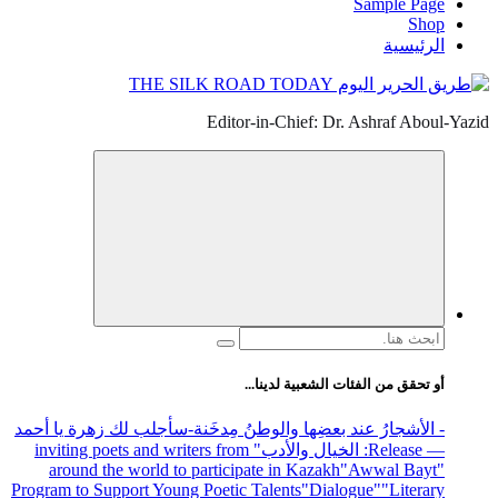
Sample Page
Shop
الرئيسية
Editor-in-Chief: Dr. Ashraf Aboul-Yazid
البحث
عن:
أو تحقق من الفئات الشعبية لدينا...
- الأشجارُ عند بعضِها والوطنُ مِدخَنة
-سأجلب لك زهرة يا أحمد
— Release
: الخيال والأدب
" inviting poets and writers from
around the world to participate in Kazakh
"Awwal Bayt"
Program to Support Young Poetic Talents
"Dialogue"
"Literary