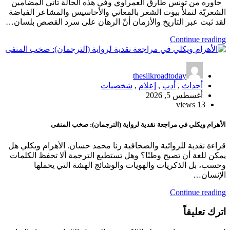
حاوره من تونس طارق العمراوي وفي هذه الحالة تأتي المضامين
الشعريّة لتملأ بيوت الشعر بالمعاني والأحاسيس والمشاعر الفياضة
لقد ثبت عبر التاريخ والأزمان أنّ الرهان على سرد القصص بلسان…
Continue reading
thesilkroadtoday
أحداث
,
أدب
,
إعلام
,
شخصيات
أغسطس 5, 2026
13 views
الأهرام ويكلي في مراجعة نقدية لرواية (الترجمان): صخب المنفى
قراءة نقدية للروائية والصحافية رنا محمد حسان. الأهرام ويكلي هل
يمكن للغة أن تصبح وطنًا؟ وهل تستطيع الترجمة ألا تحفظ الكلمات
وحسب، بل الذكريات والهويات والوشائج الهشة التي يحملها
الإنسان…
Continue reading
اترك تعليقاً