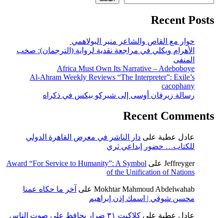
Recent Posts
حوار مع القاص والشاعر منير البولاهمي
الأهرام ويكلي في مراجعة نقدية لرواية (الترجمان): صخب
المنفى
Africa Must Own Its Narrative – Adeboboye
Al-Ahram Weekly Reviews “The Interpreter”: Exile’s
cacophany
رسالة زيرفان أوسى إلى شيركو بيكس في ذكراه
Recent Comments
عادل عطية
على
دار الناشر في معرض القاهرة الدولي
للكتاب… حضور إبداعي ثري
Jeffreyger
على
Award “For Service to Humanity”: A Symbol
of the Unification of Nations
Mokhtar Mahmoud Abdelwahab
على
آخر ما حكاه عمنا
محسن شوقي | اسمك إذن إبراهيم
عادل عطية
على
كلاكيت ٣١ ضرار يحافظ علي صوت الناس