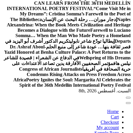
CAN LEARN FROM THE 36TH MEDELLÍN
INTERNATIONAL POETRY FESTIVAL
“Come Visit Me in
My Dreams”: Cristina Somma’s Farewell to the Poet of
Naples
إدجار موران… رحلة البحث عن الإنسان
The Bibliotheca
Alexandrina: When the Book Meets Civilization and Heritage
Becomes a Dialogue with the Future
Farewell to Luciano
Somma… When the Man Who Made Poetry a Homeland
Departs
إيطاليا تودّع شاعر نابولي
تكريم الدكتور أشرف أبو اليزيد في
قصر ثقافة بنها… عودة شاعر إلى منبع الحلم
Dr. Ashraf Aboul-
Yazid Honored at Benha Culture Palace: A Poet Returns to the
Wellspring of His Dreams
في الدفاع عن الشعراء | قصيدة للشاعر
نيلس هاف
مؤتمر الصحفيين الأفارقة يدين تصاعد الاعتداءات على
حرية الصحافة في أفريقيا
Congress of African Journalists
Condemns Rising Attacks on Press Freedom Across
Africa
Poetry Ignites the Soul: Margarita Al Celebrates the
Spirit of the 36th Medellín International Poetry Festival
السبت. أغسطس 8th, 2026
Home
Cart
Checkout
My account
Sample Page