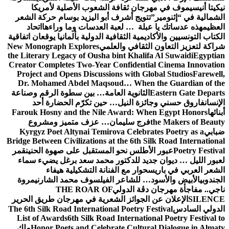
نيكيتا أنيسيموف في مهرجان ثقافة الشعوب الأصلية لأمريكا
الشمالية في “إثنومير”
تتويج أشرف أبو اليزيد بوسام حركة الشعر
العظيم
هذه عدساتك يا عبلة … لعبة العدسات وما وراءها
اتحاد
الكتاب التونسيين والأكاديمية الثقافية الدولية بألمانيا يوقعان اتفاقية
شراكة لتعزيز التعاون الثقافي والعلمي
New Monograph Explores
the Literary Legacy of Ousha bint Khalifa Al Suwaidi
Egyptian
Creator Completes Two-Year Confidential Cinema Innovation
Project and Opens Discussions with Global Studios
Farewell,
Dr. Mohamed Abdel Maqsoud… When the Guardian of the
Eastern Gate Departs
الثانوية العامة… بين سطوة الرقم وصناعة
الإنسان
فاروق حسني وجائزة النيل… حين تكرّم الحضارة أحد
أبنائها
Farouk Hosny and the Nile Award: When Egypt Honors
the Makers of Beauty
فرج سليمان… عزف متميز ومشروع
ضبابي
Kyrgyz Poet Altynai Temirova Celebrates Poetry as a
Bridge Between Civilizations at the 6th Silk Road International
Poetry Festival
عبور الأطلس نحو المستقبل على صهوة الحنين
قمر
لعبور الليل … ديوان جديد للدكتور محمد سعد برغل يضيء سماء
الشعر العربي في باريس
حوار مع الفنانة التشكيلية هيفاء
الجندوبي
الأبيض والأسود… للشاعر الفيلسوف محمد الشارني
مروة
ناجي.. مفاجأة مهرجان دڨة الدولي
THE ROAR OF
SILENCE
الإعلان عن الجوائز الشعرية في مهرجان طريق الحرير
الدولي السادس
The 6th Silk Road International Poetry Festival
List of Awards
6th Silk Road International Poetry Festival to
Honor Poets and Celebrate Cultural Dialogue in Almaty
ملك