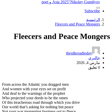
"Nikolay Gumilyov و poet
Asia 2025
Subscribe
الرئيسية
Fleecers and Peace Mongers
Fleecers and Peace Mongers
thesilkroadtoday
جاليري
مارس 4, 2026
0 تعليق
From across the Atlantic you dragged men
And women with your eyes set on profit
And deaf to the warnings of the prophet
Who projected your deeds to be the omen
Of this treacherous road through which you drive
Our world that’s asking for nothing but peace
Not your war mongering business out to fleece