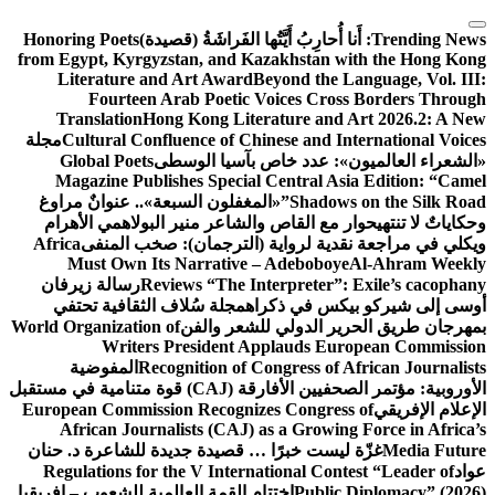
التجاوز
إلى
Trending News:
أَنا أُحارِبُ أَيَّتُها الفَراشَةُ (قصيدة)
Honoring Poets
from Egypt, Kyrgyzstan, and Kazakhstan with the Hong Kong
المحتوى
Literature and Art Award
Beyond the Language, Vol. III:
Fourteen Arab Poetic Voices Cross Borders Through
Translation
Hong Kong Literature and Art 2026.2: A New
Cultural Confluence of Chinese and International Voices
مجلة
«الشعراء العالميون»: عدد خاص بآسيا الوسطى
Global Poets
Magazine Publishes Special Central Asia Edition: “Camel
Shadows on the Silk Road”
«المغفلون السبعة».. عنوانٌ مراوغ
وحكاياتٌ لا تنتهي
حوار مع القاص والشاعر منير البولاهمي
الأهرام
ويكلي في مراجعة نقدية لرواية (الترجمان): صخب المنفى
Africa
Must Own Its Narrative – Adeboboye
Al-Ahram Weekly
Reviews “The Interpreter”: Exile’s cacophany
رسالة زيرفان
أوسى إلى شيركو بيكس في ذكراه
مجلة سُلاف الثقافية تحتفي
بمهرجان طريق الحرير الدولي للشعر والفن
World Organization of
Writers President Applauds European Commission
Recognition of Congress of African Journalists
المفوضية
الأوروبية: مؤتمر الصحفيين الأفارقة (CAJ) قوة متنامية في مستقبل
الإعلام الإفريقي
European Commission Recognizes Congress of
African Journalists (CAJ) as a Growing Force in Africa’s
Media Future
غزّة ليست خبرًا … قصيدة جديدة للشاعرة د. حنان
عواد
Regulations for the V International Contest “Leader of
Public Diplomacy” (2026)
اختتام القمة العالمية للشعوب – إفريقيا