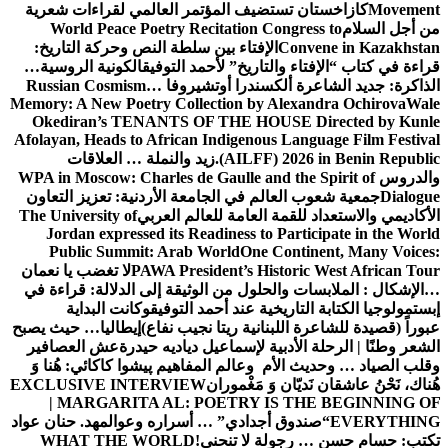
Movement
كازاخستان تستضيف المؤتمر العالمي لقراءات شعرية
من أجل السلام
World Peace Poetry Recitation Congress to
Convene in Kazakhstan
الإفتاء بين سلطة النص وحركة التاريخ:
قراءة في كتاب “الإفتاء والتاريخ” لأحمد التوفيق
الكونية الروسية…
الذاكرة: جديد الشاعرة ألكسندرا أوتشيروفا
Russian Cosmism…
Memory: A New Poetry Collection by Alexandra Ochirova
Wale
Okediran’s TENANTS OF THE HOUSE Directed by Kunle
Afolayan, Heads to African Indigenous Language Film Festival
(AILFF) 2026 in Benin Republic.
زيد والنملة … العلاقات
والدروس
WPA in Moscow: Charles de Gaulle and the Spirit of
Dialogue
جمعية شعوب العالم في الجامعة الأردنية: تعزيز التعاون
الأكاديمي والاستعداد للقمة العامة للعالم العربي
The University of
Jordan expressed its Readiness to Participate in the World
Public Summit: Arab World
One Continent, Many Voices:
PAWA President’s Historic West African Tour
لا تغضب يا نعمان
…الإشكال : الملابسات والحلول
من الوثيقة إلى الدلالة: قراءة في
إبستمولوجيا الكتابة التاريخية عند أحمد التوفيق
وكانت البداية
عبوراً (قصيدة للشاعرة اللبنانية ريتا نجيب نفاع)
إيطاليا… حيث يصبح
الشعر وطنًا | الرحلة الأدبية لإسماعيل دياديه حيدرة
عش العصافير
وقلب الصياد … وحديث الأم وعالم المفاهيم
پیشوا کاکائي: هُنا وَ
هُناك، نَحْنُ عاشقان نَديّان وَ مَغْموران
EXCLUSIVE INTERVIEW
| MARGARITA AL: POETRY IS THE BEGINNING OF
EVERYTHING
“صندوق أجدادي” … أسراره وعوالمه
د. حنان عواد
تكتب: حسام حسن … رجولة لا تنحني!
WHAT THE WORLD