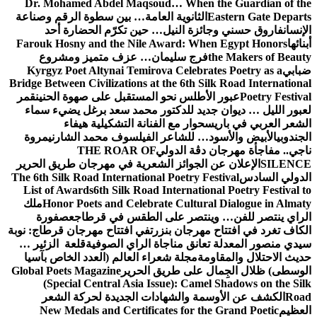
Dr. Mohamed Abdel Maqsoud… When the Guardian of the
Eastern Gate Departs
الثانوية العامة… بين سطوة الرقم وصناعة
الإنسان
فاروق حسني وجائزة النيل… حين تكرّم الحضارة أحد
أبنائها
Farouk Hosny and the Nile Award: When Egypt Honors
the Makers of Beauty
فرج سليمان… عزف متميز ومشروع
ضبابي
Kyrgyz Poet Altynai Temirova Celebrates Poetry as a
Bridge Between Civilizations at the 6th Silk Road International
Poetry Festival
عبور الأطلس نحو المستقبل على صهوة الحنين
قمر
لعبور الليل … ديوان جديد للدكتور محمد سعد برغل يضيء سماء
الشعر العربي في باريس
حوار مع الفنانة التشكيلية هيفاء
الجندوبي
الأبيض والأسود… للشاعر الفيلسوف محمد الشارني
مروة
ناجي.. مفاجأة مهرجان دڨة الدولي
THE ROAR OF
SILENCE
الإعلان عن الجوائز الشعرية في مهرجان طريق الحرير
الدولي السادس
The 6th Silk Road International Poetry Festival
List of Awards
6th Silk Road International Poetry Festival to
Honor Poets and Celebrate Cultural Dialogue in Almaty
ملك
الراي ينتصر للفن… وينتصر على الطقس في قرطاج
عصفورة
الكاف تغرد في افتتاح مهرجان بنزرت
في افتتاح مهرجان قرطاج: نوبة
سيدي منصور المعدلة تعانق مناجاة الراي الصوفية
قلعة الزئير …
حديث الاحتلال والمقاومة
مجلة شعراء العالم (العدد الخاص بآسيا
الوسطى) ظلال الجِمال على طريق الحرير
Global Poets Magazine
(Special Central Asia Issue): Camel Shadows on the Silk
Road
الكشف عن الأوسمة والشهادات الجديدة لحركة الشعر
العظيم
New Medals and Certificates for the Grand Poetic