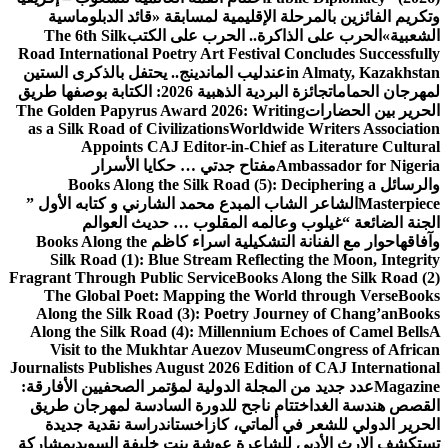
وتكريم الفائزين بالمرحلة الإقليمية لمسابقة «قائد الدبلوماسية
الشعبية»
الحرب على الذاكرة.. الحرب على الكتب
The 6th Silk
Road International Poetry Art Festival Concludes Successfully
in Almaty, Kazakhstan
عندليب الماندينج.. يحتفل بالذكرى الستين
لمهرجان الحمامات
جائزة البردية الذهبية 2026: الكتابة بوصفها طريق
الحرير بين الحضارات
The Golden Papyrus Award 2026: Writing
as a Silk Road of Civilizations
Worldwide Writers Association
Appoints CAJ Editor-in-Chief as Literature Cultural
Ambassador for Nigeria
مفتاح جدتي … حكايا الأسرار
والرسائل
Books Along the Silk Road (5): Deciphering a
Masterpiece
الشاعر الشاب المبدع محمد الشارني و كتابه الأول ”
الجنة الضائعة “
غيلوب وعالمه المقلوب … حديث العوالم
وآفاقها
حوار مع الفنانة التشكيلية اسراء كاظم
Books Along the
Silk Road (1): Blue Stream Reflecting the Moon, Integrity
Fragrant Through Public Service
Books Along the Silk Road (2)
The Global Poet: Mapping the World through Verse
Books
Along the Silk Road (3): Poetry Journey of Chang’an
Books
Along the Silk Road (4): Millennium Echoes of Camel Bells
A
Visit to the Mukhtar Auezov Museum
Congress of African
Journalists Publishes August 2026 Edition of CAJ International
Magazine
عدد جديد من المجلة الدولية لمؤتمر الصحفيين الأفارقة:
القصص هندسة الغد
اختتام ناجح للدورة السادسة لمهرجان طريق
الحرير الدولي للشعر في ألماتي، كازاخستان
دراسة نقدية جديدة
تستكشف الإرث الأدبي للشاعرة عوشة بنت خليفة السويدي
مشاركة