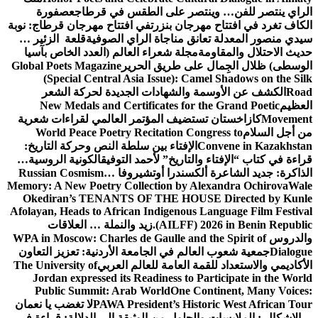
الراي ينتصر للفن… وينتصر على الطقس في قرطاج
عصفورة
الكاف تغرد في افتتاح مهرجان بنزرت
في افتتاح مهرجان قرطاج: نوبة
سيدي منصور المعدلة تعانق مناجاة الراي الصوفية
قلعة الزئير …
حديث الاحتلال والمقاومة
مجلة شعراء العالم (العدد الخاص بآسيا
الوسطى) ظلال الجِمال على طريق الحرير
Global Poets Magazine
(Special Central Asia Issue): Camel Shadows on the Silk
Road
الكشف عن الأوسمة والشهادات الجديدة لحركة الشعر
العظيم
New Medals and Certificates for the Grand Poetic
Movement
كازاخستان تستضيف المؤتمر العالمي لقراءات شعرية
من أجل السلام
World Peace Poetry Recitation Congress to
Convene in Kazakhstan
الإفتاء بين سلطة النص وحركة التاريخ:
قراءة في كتاب “الإفتاء والتاريخ” لأحمد التوفيق
الكونية الروسية…
الذاكرة: جديد الشاعرة ألكسندرا أوتشيروفا
Russian Cosmism…
Memory: A New Poetry Collection by Alexandra Ochirova
Wale
Okediran’s TENANTS OF THE HOUSE Directed by Kunle
Afolayan, Heads to African Indigenous Language Film Festival
(AILFF) 2026 in Benin Republic.
زيد والنملة … العلاقات
والدروس
WPA in Moscow: Charles de Gaulle and the Spirit of
Dialogue
جمعية شعوب العالم في الجامعة الأردنية: تعزيز التعاون
الأكاديمي والاستعداد للقمة العامة للعالم العربي
The University of
Jordan expressed its Readiness to Participate in the World
Public Summit: Arab World
One Continent, Many Voices:
PAWA President’s Historic West African Tour
لا تغضب يا نعمان
…الإشكال : الملابسات والحلول
من الوثيقة إلى الدلالة: قراءة في