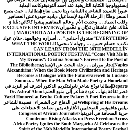
إبستمولوجيا الكتابة التاريخية عند أحمد التوفيق
وكانت البداية
عبوراً (قصيدة للشاعرة اللبنانية ريتا نجيب نفاع)
إيطاليا… حيث يصبح
الشعر وطنًا | الرحلة الأدبية لإسماعيل دياديه حيدرة
عش العصافير
وقلب الصياد … وحديث الأم وعالم المفاهيم
پیشوا کاکائي: هُنا وَ
هُناك، نَحْنُ عاشقان نَديّان وَ مَغْموران
EXCLUSIVE INTERVIEW
| MARGARITA AL: POETRY IS THE BEGINNING OF
EVERYTHING
“صندوق أجدادي” … أسراره وعوالمه
د. حنان عواد
تكتب: حسام حسن … رجولة لا تنحني!
WHAT THE WORLD
CAN LEARN FROM THE 36TH MEDELLÍN
INTERNATIONAL POETRY FESTIVAL
“Come Visit Me in
My Dreams”: Cristina Somma’s Farewell to the Poet of
Naples
إدجار موران… رحلة البحث عن الإنسان
The Bibliotheca
Alexandrina: When the Book Meets Civilization and Heritage
Becomes a Dialogue with the Future
Farewell to Luciano
Somma… When the Man Who Made Poetry a Homeland
Departs
إيطاليا تودّع شاعر نابولي
تكريم الدكتور أشرف أبو اليزيد في
قصر ثقافة بنها… عودة شاعر إلى منبع الحلم
Dr. Ashraf Aboul-
Yazid Honored at Benha Culture Palace: A Poet Returns to the
Wellspring of His Dreams
في الدفاع عن الشعراء | قصيدة للشاعر
نيلس هاف
مؤتمر الصحفيين الأفارقة يدين تصاعد الاعتداءات على
حرية الصحافة في أفريقيا
Congress of African Journalists
Condemns Rising Attacks on Press Freedom Across
Africa
Poetry Ignites the Soul: Margarita Al Celebrates the
Spirit of the 36th Medellín International Poetry Festival