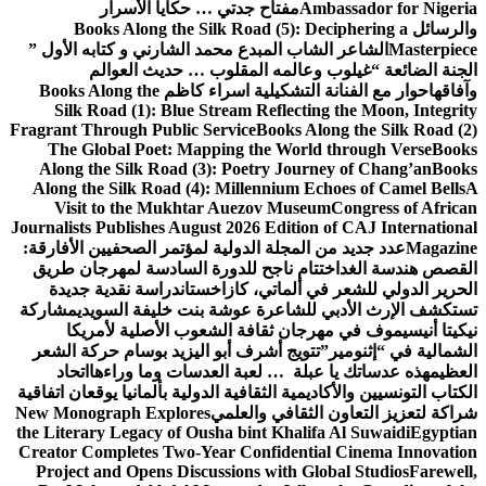
Ambassador for Nigeria
مفتاح جدتي … حكايا الأسرار
والرسائل
Books Along the Silk Road (5): Deciphering a
Masterpiece
الشاعر الشاب المبدع محمد الشارني و كتابه الأول ”
الجنة الضائعة “
غيلوب وعالمه المقلوب … حديث العوالم
وآفاقها
حوار مع الفنانة التشكيلية اسراء كاظم
Books Along the
Silk Road (1): Blue Stream Reflecting the Moon, Integrity
Fragrant Through Public Service
Books Along the Silk Road (2)
The Global Poet: Mapping the World through Verse
Books
Along the Silk Road (3): Poetry Journey of Chang’an
Books
Along the Silk Road (4): Millennium Echoes of Camel Bells
A
Visit to the Mukhtar Auezov Museum
Congress of African
Journalists Publishes August 2026 Edition of CAJ International
Magazine
عدد جديد من المجلة الدولية لمؤتمر الصحفيين الأفارقة:
القصص هندسة الغد
اختتام ناجح للدورة السادسة لمهرجان طريق
الحرير الدولي للشعر في ألماتي، كازاخستان
دراسة نقدية جديدة
تستكشف الإرث الأدبي للشاعرة عوشة بنت خليفة السويدي
مشاركة
نيكيتا أنيسيموف في مهرجان ثقافة الشعوب الأصلية لأمريكا
الشمالية في “إثنومير”
تتويج أشرف أبو اليزيد بوسام حركة الشعر
العظيم
هذه عدساتك يا عبلة … لعبة العدسات وما وراءها
اتحاد
الكتاب التونسيين والأكاديمية الثقافية الدولية بألمانيا يوقعان اتفاقية
شراكة لتعزيز التعاون الثقافي والعلمي
New Monograph Explores
the Literary Legacy of Ousha bint Khalifa Al Suwaidi
Egyptian
Creator Completes Two-Year Confidential Cinema Innovation
Project and Opens Discussions with Global Studios
Farewell,