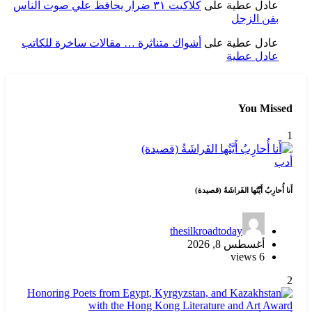
عادل عطية
على
كلاكيت ٣١ ضرار يحافظ علي صوت الناس
بفن الزجل
عادل عطية
على
أشواك متناثرة … مقالات ساخرة للكاتب
عادل عطية
You Missed
1
أدب
أَنا أُحارِبُ أَيَّتُها الفَراشَةُ (قصيدة)
thesilkroadtoday
أغسطس 8, 2026
6 views
2