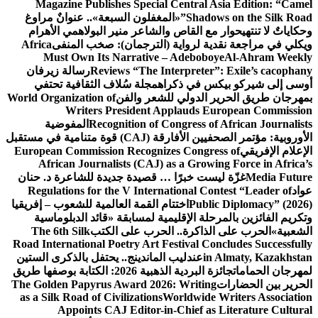
Magazine Publishes Special Central Asia Edition: “Camel
Shadows on the Silk Road”
«المغفلون السبعة».. عنوانٌ مراوغ
وحكاياتٌ لا تنتهي
حوار مع القاص والشاعر منير البولاهمي
الأهرام
ويكلي في مراجعة نقدية لرواية (الترجمان): صخب المنفى
Africa
Must Own Its Narrative – Adeboboye
Al-Ahram Weekly
Reviews “The Interpreter”: Exile’s cacophany
رسالة زيرفان
أوسى إلى شيركو بيكس في ذكراه
مجلة سُلاف الثقافية تحتفي
بمهرجان طريق الحرير الدولي للشعر والفن
World Organization of
Writers President Applauds European Commission
Recognition of Congress of African Journalists
المفوضية
الأوروبية: مؤتمر الصحفيين الأفارقة (CAJ) قوة متنامية في مستقبل
الإعلام الإفريقي
European Commission Recognizes Congress of
African Journalists (CAJ) as a Growing Force in Africa’s
Media Future
غزّة ليست خبرًا … قصيدة جديدة للشاعرة د. حنان
عواد
Regulations for the V International Contest “Leader of
Public Diplomacy” (2026)
اختتام القمة العالمية للشعوب – إفريقيا
وتكريم الفائزين بالمرحلة الإقليمية لمسابقة «قائد الدبلوماسية
الشعبية»
الحرب على الذاكرة.. الحرب على الكتب
The 6th Silk
Road International Poetry Art Festival Concludes Successfully
in Almaty, Kazakhstan
عندليب الماندينج.. يحتفل بالذكرى الستين
لمهرجان الحمامات
جائزة البردية الذهبية 2026: الكتابة بوصفها طريق
الحرير بين الحضارات
The Golden Papyrus Award 2026: Writing
as a Silk Road of Civilizations
Worldwide Writers Association
Appoints CAJ Editor-in-Chief as Literature Cultural