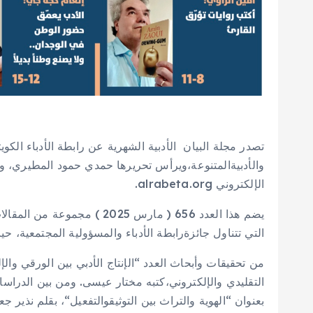
تصدر
مجلة
البيان
الأدبية
الشهرية
عن
رابطة
الأدباء
الكويت
والأدبية
المتنوعة،ويرأس
تحريرها
حمدي
حمود
المطيري،
و
الإلكتروني
alrabeta.org.
يضم
هذا
العدد
656 (
مارس
2025 )
مجموعة
من
المقالا
التي
تتناول
جائزة
رابطة
الأدباء
والمسؤولية
المجتمعية،
حي
من
تحقيقات
وأبحاث
العدد
“
الإنتاج
الأدبي
بين
الورقي
والإ
التقليدي
والإلكتروني،
كتبه
مختار
عيسى
.
ومن
بين
الدراسا
بعنوان
“
الهوية
والتراث
بين
التوثيق
والتفعيل
“
،
بقلم
نذير
جع