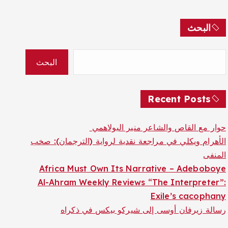
البحث
البحث
Recent Posts
حوار مع القاص والشاعر منير البولاهمي
الأهرام ويكلي في مراجعة نقدية لرواية (الترجمان): صخب
المنفى
Africa Must Own Its Narrative – Adeboboye
Al-Ahram Weekly Reviews “The Interpreter”:
Exile’s cacophany
رسالة زيرفان أوسى إلى شيركو بيكس في ذكراه