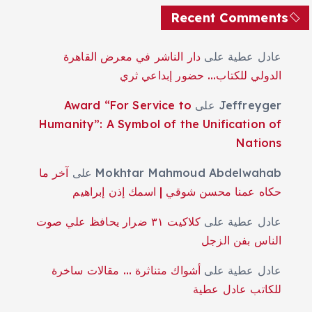
Recent Comments
عادل عطية
على
دار الناشر في معرض القاهرة
الدولي للكتاب… حضور إبداعي ثري
Jeffreyger
على
Award “For Service to
Humanity”: A Symbol of the Unification of
Nations
Mokhtar Mahmoud Abdelwahab
على
آخر ما
حكاه عمنا محسن شوقي | اسمك إذن إبراهيم
عادل عطية
على
كلاكيت ٣١ ضرار يحافظ علي صوت
الناس بفن الزجل
عادل عطية
على
أشواك متناثرة … مقالات ساخرة
للكاتب عادل عطية