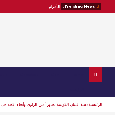
Trending News:
ا
ل
أ
ه
ر
ا
م
و
ي
ك
ل
ي
ف
ي
م
ر
ا
ج
ع
ة
ount
Checkout
Cart
Home
الرئيسية
الرئيسية
مجلة البيان الكويتية تحاور أمين الزاوي وأنعام كجه جي