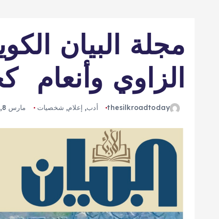
مجلة البيان الكوي
الزاوي وأنعام ك
thesilkroadtoday
أدب
,
إعلام
,
شخصيات
مارس 8, 2025