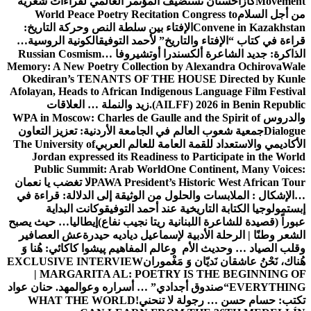
Movement
كازاخستان تستضيف المؤتمر العالمي لقراءات شعرية
من أجل السلام
World Peace Poetry Recitation Congress to
Convene in Kazakhstan
الإفتاء بين سلطة النص وحركة التاريخ:
قراءة في كتاب “الإفتاء والتاريخ” لأحمد التوفيق
الكونية الروسية…
الذاكرة: جديد الشاعرة ألكسندرا أوتشيروفا
Russian Cosmism…
Memory: A New Poetry Collection by Alexandra Ochirova
Wale
Okediran’s TENANTS OF THE HOUSE Directed by Kunle
Afolayan, Heads to African Indigenous Language Film Festival
(AILFF) 2026 in Benin Republic.
زيد والنملة … العلاقات
والدروس
WPA in Moscow: Charles de Gaulle and the Spirit of
Dialogue
جمعية شعوب العالم في الجامعة الأردنية: تعزيز التعاون
الأكاديمي والاستعداد للقمة العامة للعالم العربي
The University of
Jordan expressed its Readiness to Participate in the World
Public Summit: Arab World
One Continent, Many Voices:
PAWA President’s Historic West African Tour
لا تغضب يا نعمان
…الإشكال : الملابسات والحلول
من الوثيقة إلى الدلالة: قراءة في
إبستمولوجيا الكتابة التاريخية عند أحمد التوفيق
وكانت البداية
عبوراً (قصيدة للشاعرة اللبنانية ريتا نجيب نفاع)
إيطاليا… حيث يصبح
الشعر وطنًا | الرحلة الأدبية لإسماعيل دياديه حيدرة
عش العصافير
وقلب الصياد … وحديث الأم وعالم المفاهيم
پیشوا کاکائي: هُنا وَ
هُناك، نَحْنُ عاشقان نَديّان وَ مَغْموران
EXCLUSIVE INTERVIEW
| MARGARITA AL: POETRY IS THE BEGINNING OF
EVERYTHING
“صندوق أجدادي” … أسراره وعوالمه
د. حنان عواد
تكتب: حسام حسن … رجولة لا تنحني!
WHAT THE WORLD