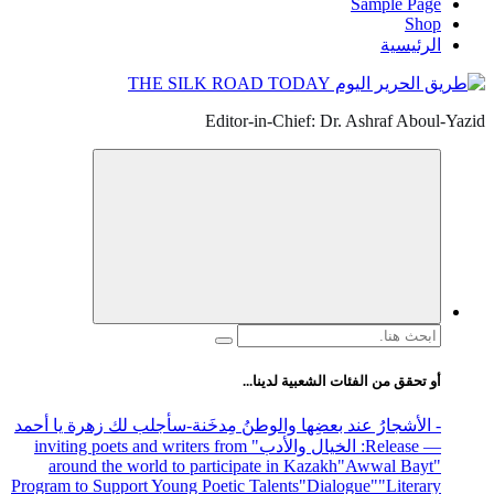
Sample Page
Shop
الرئيسية
Editor-in-Chief: Dr. Ashraf Aboul-Yazid
البحث
عن:
أو تحقق من الفئات الشعبية لدينا...
- الأشجارُ عند بعضِها والوطنُ مِدخَنة
-سأجلب لك زهرة يا أحمد
— Release
: الخيال والأدب
" inviting poets and writers from
around the world to participate in Kazakh
"Awwal Bayt"
Program to Support Young Poetic Talents
"Dialogue"
"Literary