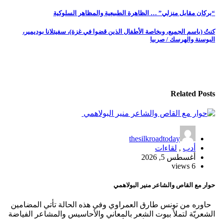
تصفّح
“بركان مقابل منزلي” … الظاهرة الطبيعية والمظاهر السلوكية
المقالات
كنتُ (باسم الجميع، وبخاصة الأطفال الذين قضوا في غزة)، سفيتلانا بوديمير،
البوسنة والهرسك / صربيا
Related Posts
thesilkroadtoday
أدب
,
لقاءات
أغسطس 5, 2026
6 views
حوار مع القاص والشاعر منير البولاهمي
حاوره من تونس طارق العمراوي وفي هذه الحالة تأتي المضامين
الشعريّة لتملأ بيوت الشعر بالمعاني والأحاسيس والمشاعر الفياضة