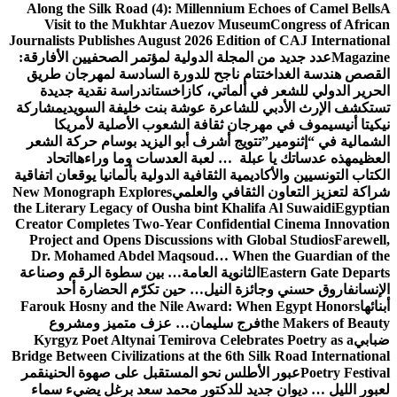
Along the Silk Road (4): Millennium Echoes of Camel Bells
A
Visit to the Mukhtar Auezov Museum
Congress of African
Journalists Publishes August 2026 Edition of CAJ International
Magazine
عدد جديد من المجلة الدولية لمؤتمر الصحفيين الأفارقة:
القصص هندسة الغد
اختتام ناجح للدورة السادسة لمهرجان طريق
الحرير الدولي للشعر في ألماتي، كازاخستان
دراسة نقدية جديدة
تستكشف الإرث الأدبي للشاعرة عوشة بنت خليفة السويدي
مشاركة
نيكيتا أنيسيموف في مهرجان ثقافة الشعوب الأصلية لأمريكا
الشمالية في “إثنومير”
تتويج أشرف أبو اليزيد بوسام حركة الشعر
العظيم
هذه عدساتك يا عبلة … لعبة العدسات وما وراءها
اتحاد
الكتاب التونسيين والأكاديمية الثقافية الدولية بألمانيا يوقعان اتفاقية
شراكة لتعزيز التعاون الثقافي والعلمي
New Monograph Explores
the Literary Legacy of Ousha bint Khalifa Al Suwaidi
Egyptian
Creator Completes Two-Year Confidential Cinema Innovation
Project and Opens Discussions with Global Studios
Farewell,
Dr. Mohamed Abdel Maqsoud… When the Guardian of the
Eastern Gate Departs
الثانوية العامة… بين سطوة الرقم وصناعة
الإنسان
فاروق حسني وجائزة النيل… حين تكرّم الحضارة أحد
أبنائها
Farouk Hosny and the Nile Award: When Egypt Honors
the Makers of Beauty
فرج سليمان… عزف متميز ومشروع
ضبابي
Kyrgyz Poet Altynai Temirova Celebrates Poetry as a
Bridge Between Civilizations at the 6th Silk Road International
Poetry Festival
عبور الأطلس نحو المستقبل على صهوة الحنين
قمر
لعبور الليل … ديوان جديد للدكتور محمد سعد برغل يضيء سماء