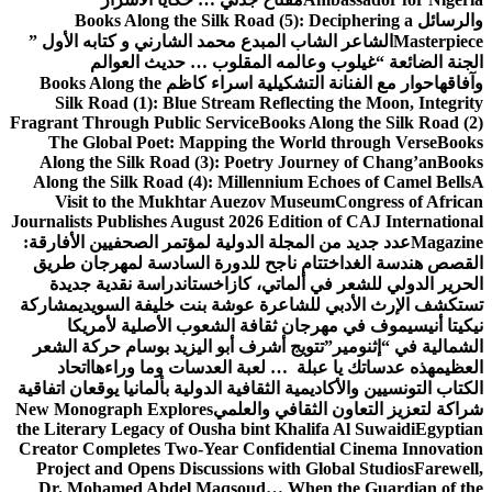
والرسائل
Books Along the Silk Road (5): Deciphering a
Masterpiece
الشاعر الشاب المبدع محمد الشارني و كتابه الأول ”
الجنة الضائعة “
غيلوب وعالمه المقلوب … حديث العوالم
وآفاقها
حوار مع الفنانة التشكيلية اسراء كاظم
Books Along the
Silk Road (1): Blue Stream Reflecting the Moon, Integrity
Fragrant Through Public Service
Books Along the Silk Road (2)
The Global Poet: Mapping the World through Verse
Books
Along the Silk Road (3): Poetry Journey of Chang’an
Books
Along the Silk Road (4): Millennium Echoes of Camel Bells
A
Visit to the Mukhtar Auezov Museum
Congress of African
Journalists Publishes August 2026 Edition of CAJ International
Magazine
عدد جديد من المجلة الدولية لمؤتمر الصحفيين الأفارقة:
القصص هندسة الغد
اختتام ناجح للدورة السادسة لمهرجان طريق
الحرير الدولي للشعر في ألماتي، كازاخستان
دراسة نقدية جديدة
تستكشف الإرث الأدبي للشاعرة عوشة بنت خليفة السويدي
مشاركة
نيكيتا أنيسيموف في مهرجان ثقافة الشعوب الأصلية لأمريكا
الشمالية في “إثنومير”
تتويج أشرف أبو اليزيد بوسام حركة الشعر
العظيم
هذه عدساتك يا عبلة … لعبة العدسات وما وراءها
اتحاد
الكتاب التونسيين والأكاديمية الثقافية الدولية بألمانيا يوقعان اتفاقية
شراكة لتعزيز التعاون الثقافي والعلمي
New Monograph Explores
the Literary Legacy of Ousha bint Khalifa Al Suwaidi
Egyptian
Creator Completes Two-Year Confidential Cinema Innovation
Project and Opens Discussions with Global Studios
Farewell,
Dr. Mohamed Abdel Maqsoud… When the Guardian of the