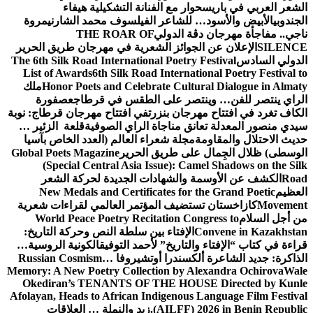
الشعر العربي في باريس
حوار مع الفنانة التشكيلية هيفاء
الجندوبي
الأبيض والأسود… للشاعر الفيلسوف محمد الشارني
مروة
ناجي.. مفاجأة مهرجان دڨة الدولي
THE ROAR OF
SILENCE
الإعلان عن الجوائز الشعرية في مهرجان طريق الحرير
الدولي السادس
The 6th Silk Road International Poetry Festival
List of Awards
6th Silk Road International Poetry Festival to
Honor Poets and Celebrate Cultural Dialogue in Almaty
ملك
الراي ينتصر للفن… وينتصر على الطقس في قرطاج
عصفورة
الكاف تغرد في افتتاح مهرجان بنزرت
في افتتاح مهرجان قرطاج: نوبة
سيدي منصور المعدلة تعانق مناجاة الراي الصوفية
قلعة الزئير …
حديث الاحتلال والمقاومة
مجلة شعراء العالم (العدد الخاص بآسيا
الوسطى) ظلال الجِمال على طريق الحرير
Global Poets Magazine
(Special Central Asia Issue): Camel Shadows on the Silk
Road
الكشف عن الأوسمة والشهادات الجديدة لحركة الشعر
العظيم
New Medals and Certificates for the Grand Poetic
Movement
كازاخستان تستضيف المؤتمر العالمي لقراءات شعرية
من أجل السلام
World Peace Poetry Recitation Congress to
Convene in Kazakhstan
الإفتاء بين سلطة النص وحركة التاريخ:
قراءة في كتاب “الإفتاء والتاريخ” لأحمد التوفيق
الكونية الروسية…
الذاكرة: جديد الشاعرة ألكسندرا أوتشيروفا
Russian Cosmism…
Memory: A New Poetry Collection by Alexandra Ochirova
Wale
Okediran’s TENANTS OF THE HOUSE Directed by Kunle
Afolayan, Heads to African Indigenous Language Film Festival
(AILFF) 2026 in Benin Republic.
زيد والنملة … العلاقات