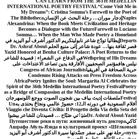
CAN LEARN FROM THE 36TH MEDELLÍN
INTERNATIONAL POETRY FESTIVAL
“Come Visit Me in
My Dreams”: Cristina Somma’s Farewell to the Poet of
Naples
إدجار موران… رحلة البحث عن الإنسان
The Bibliotheca
Alexandrina: When the Book Meets Civilization and Heritage
Becomes a Dialogue with the Future
Farewell to Luciano
Somma… When the Man Who Made Poetry a Homeland
Departs
إيطاليا تودّع شاعر نابولي
تكريم الدكتور أشرف أبو اليزيد في
قصر ثقافة بنها… عودة شاعر إلى منبع الحلم
Dr. Ashraf Aboul-
Yazid Honored at Benha Culture Palace: A Poet Returns to the
Wellspring of His Dreams
في الدفاع عن الشعراء | قصيدة للشاعر
نيلس هاف
مؤتمر الصحفيين الأفارقة يدين تصاعد الاعتداءات على
حرية الصحافة في أفريقيا
Congress of African Journalists
Condemns Rising Attacks on Press Freedom Across
Africa
Poetry Ignites the Soul: Margarita Al Celebrates the
Spirit of the 36th Medellín International Poetry Festival
Poetry
as a Bridge of Compassion at the Medellín International Poetry
Festival
ملصقات إديث بياف بين شجون الصوت ووجع اللون
مهرجان
أفلام السعودية في دورته الـ12: حضورٌ عالمي ونجاحٌ يحتذى به
Un
Viaggio che Diventa Civiltà: Il Progetto della Via della Seta del
Dr. Ashraf Aboul-Yazid
سَيَٲتي صَبّاح … قصيدتان للشاعر بيشوا
كاكي
Путешествие реки в пути: жизненный путь доктора
Ашрафа Абуль-Язида и культурный проект «Шёлковый
путь»
رحلة نهرٍ على سفر جسّدتها سيرة الدكتور أشرف أبو اليزيد
ومشروعه الثقافي “طريق الحرير”