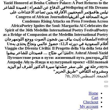
Yazid Honored at Benha Culture Palace: A Poet Returns to the
Wellspring of His Dreams
في الدفاع عن الشعراء | قصيدة للشاعر
نيلس هاف
مؤتمر الصحفيين الأفارقة يدين تصاعد الاعتداءات على
حرية الصحافة في أفريقيا
Congress of African Journalists
Condemns Rising Attacks on Press Freedom Across
Africa
Poetry Ignites the Soul: Margarita Al Celebrates the
Spirit of the 36th Medellín International Poetry Festival
Poetry
as a Bridge of Compassion at the Medellín International Poetry
Festival
ملصقات إديث بياف بين شجون الصوت ووجع اللون
مهرجان
أفلام السعودية في دورته الـ12: حضورٌ عالمي ونجاحٌ يحتذى به
Un
Viaggio che Diventa Civiltà: Il Progetto della Via della Seta del
Dr. Ashraf Aboul-Yazid
سَيَٲتي صَبّاح … قصيدتان للشاعر بيشوا
كاكي
Путешествие реки в пути: жизненный путь доктора
Ашрафа Абуль-Язида и культурный проект «Шёлковый
путь»
رحلة نهرٍ على سفر جسّدتها سيرة الدكتور أشرف أبو اليزيد
ومشروعه الثقافي “طريق الحرير”
الجمعة. أغسطس 7th, 2026
Home
Cart
Checkout
My account