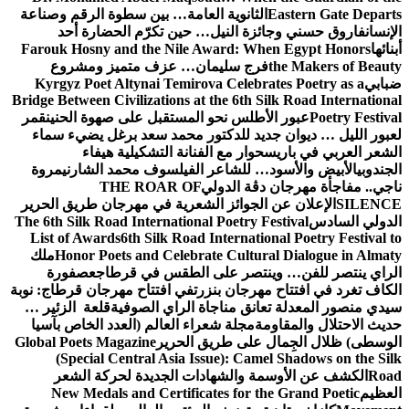
Eastern Gate Departs
الثانوية العامة… بين سطوة الرقم وصناعة
الإنسان
فاروق حسني وجائزة النيل… حين تكرّم الحضارة أحد
أبنائها
Farouk Hosny and the Nile Award: When Egypt Honors
the Makers of Beauty
فرج سليمان… عزف متميز ومشروع
ضبابي
Kyrgyz Poet Altynai Temirova Celebrates Poetry as a
Bridge Between Civilizations at the 6th Silk Road International
Poetry Festival
عبور الأطلس نحو المستقبل على صهوة الحنين
قمر
لعبور الليل … ديوان جديد للدكتور محمد سعد برغل يضيء سماء
الشعر العربي في باريس
حوار مع الفنانة التشكيلية هيفاء
الجندوبي
الأبيض والأسود… للشاعر الفيلسوف محمد الشارني
مروة
ناجي.. مفاجأة مهرجان دڨة الدولي
THE ROAR OF
SILENCE
الإعلان عن الجوائز الشعرية في مهرجان طريق الحرير
الدولي السادس
The 6th Silk Road International Poetry Festival
List of Awards
6th Silk Road International Poetry Festival to
Honor Poets and Celebrate Cultural Dialogue in Almaty
ملك
الراي ينتصر للفن… وينتصر على الطقس في قرطاج
عصفورة
الكاف تغرد في افتتاح مهرجان بنزرت
في افتتاح مهرجان قرطاج: نوبة
سيدي منصور المعدلة تعانق مناجاة الراي الصوفية
قلعة الزئير …
حديث الاحتلال والمقاومة
مجلة شعراء العالم (العدد الخاص بآسيا
الوسطى) ظلال الجِمال على طريق الحرير
Global Poets Magazine
(Special Central Asia Issue): Camel Shadows on the Silk
Road
الكشف عن الأوسمة والشهادات الجديدة لحركة الشعر
العظيم
New Medals and Certificates for the Grand Poetic