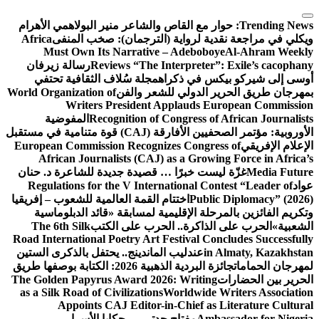
التجاوز
إلى
Trending News:
حوار مع القاص والشاعر منير البولاهمي
الأهرام
المحتوى
ويكلي في مراجعة نقدية لرواية (الترجمان): صخب المنفى
Africa
Must Own Its Narrative – Adeboboye
Al-Ahram Weekly
Reviews “The Interpreter”: Exile’s cacophany
رسالة زيرفان
أوسى إلى شيركو بيكس في ذكراه
مجلة سُلاف الثقافية تحتفي
بمهرجان طريق الحرير الدولي للشعر والفن
World Organization of
Writers President Applauds European Commission
Recognition of Congress of African Journalists
المفوضية
الأوروبية: مؤتمر الصحفيين الأفارقة (CAJ) قوة متنامية في مستقبل
الإعلام الإفريقي
European Commission Recognizes Congress of
African Journalists (CAJ) as a Growing Force in Africa’s
Media Future
غزّة ليست خبرًا … قصيدة جديدة للشاعرة د. حنان
عواد
Regulations for the V International Contest “Leader of
Public Diplomacy” (2026)
اختتام القمة العالمية للشعوب – إفريقيا
وتكريم الفائزين بالمرحلة الإقليمية لمسابقة «قائد الدبلوماسية
الشعبية»
الحرب على الذاكرة.. الحرب على الكتب
The 6th Silk
Road International Poetry Art Festival Concludes Successfully
in Almaty, Kazakhstan
عندليب الماندينج.. يحتفل بالذكرى الستين
لمهرجان الحمامات
جائزة البردية الذهبية 2026: الكتابة بوصفها طريق
الحرير بين الحضارات
The Golden Papyrus Award 2026: Writing
as a Silk Road of Civilizations
Worldwide Writers Association
Appoints CAJ Editor-in-Chief as Literature Cultural
Ambassador for Nigeria
مفتاح جدتي … حكايا الأسرار