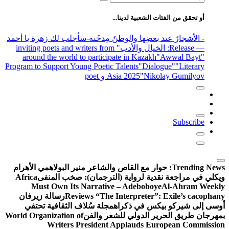
عن:
أو تحقق من الفئات الشعبية لدينا...
- الأشجارُ عند بعضِها والوطنُ مِدخَنة
-سأجلب لك زهرة يا أحمد
— Release
: الخيال والأدب
" inviting poets and writers from
around the world to participate in Kazakh
"Awwal Bayt"
Program to Support Young Poetic Talents
"Dialogue"
"Literary
"Nikolay Gumilyov و poet
Asia 2025
Subscribe
Trending News:
حوار مع القاص والشاعر منير البولاهمي
الأهرام
ويكلي في مراجعة نقدية لرواية (الترجمان): صخب المنفى
Africa
Must Own Its Narrative – Adeboboye
Al-Ahram Weekly
Reviews “The Interpreter”: Exile’s cacophany
رسالة زيرفان
أوسى إلى شيركو بيكس في ذكراه
مجلة سُلاف الثقافية تحتفي
بمهرجان طريق الحرير الدولي للشعر والفن
World Organization of
Writers President Applauds European Commission