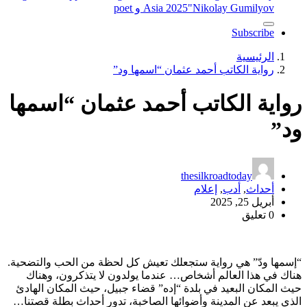
"Nikolay Gumilyov و poet
Asia 2025
Subscribe
الرئيسية
رواية الكاتب أحمد عثمان “اسمها ود”
رواية الكاتب أحمد عثمان “اسمها
ود”
thesilkroadtoday
أحداث
,
أدب
,
إعلام
أبريل 25, 2025
0 تعليق
“إسمها ودّ” هي رواية ستجعلك تعيش كل لحظة من الحب والتضحية.
هناك في هذا العالم أشخاص… عندما يولدون لا يتذكرون، وهناك
حيث المكان البعيد في بلدة “إده” قضاء جبيل، حيث المكان الهادئ
الذي يبعد عن المدينة وأضوائها الصاخبة، تدور أحداث بطلة قصتنا…