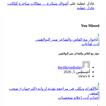
عادل عطية
على
أشواك متناثرة … مقالات ساخرة للكاتب
عادل عطية
You Missed
1
أدب
لقاءات
حوار مع القاص والشاعر منير البولاهمي
thesilkroadtoday
أغسطس 5, 2026
6 views
2
أحداث
أدب
إعلام
شخصيات