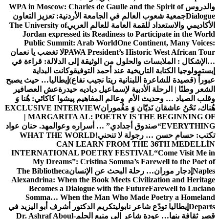
والدروس
WPA in Moscow: Charles de Gaulle and the Spirit of
Dialogue
جمعية شعوب العالم في الجامعة الأردنية: تعزيز التعاون
الأكاديمي والاستعداد للقمة العامة للعالم العربي
The University of
Jordan expressed its Readiness to Participate in the World
Public Summit: Arab World
One Continent, Many Voices:
PAWA President’s Historic West African Tour
لا تغضب يا نعمان
…الإشكال : الملابسات والحلول
من الوثيقة إلى الدلالة: قراءة في
إبستمولوجيا الكتابة التاريخية عند أحمد التوفيق
وكانت البداية
عبوراً (قصيدة للشاعرة اللبنانية ريتا نجيب نفاع)
إيطاليا… حيث يصبح
الشعر وطنًا | الرحلة الأدبية لإسماعيل دياديه حيدرة
عش العصافير
وقلب الصياد … وحديث الأم وعالم المفاهيم
پیشوا کاکائي: هُنا وَ
هُناك، نَحْنُ عاشقان نَديّان وَ مَغْموران
EXCLUSIVE INTERVIEW
| MARGARITA AL: POETRY IS THE BEGINNING OF
EVERYTHING
“صندوق أجدادي” … أسراره وعوالمه
د. حنان عواد
تكتب: حسام حسن … رجولة لا تنحني!
WHAT THE WORLD
CAN LEARN FROM THE 36TH MEDELLÍN
INTERNATIONAL POETRY FESTIVAL
“Come Visit Me in
My Dreams”: Cristina Somma’s Farewell to the Poet of
Naples
إدجار موران… رحلة البحث عن الإنسان
The Bibliotheca
Alexandrina: When the Book Meets Civilization and Heritage
Becomes a Dialogue with the Future
Farewell to Luciano
Somma… When the Man Who Made Poetry a Homeland
Departs
إيطاليا تودّع شاعر نابولي
تكريم الدكتور أشرف أبو اليزيد في
قصر ثقافة بنها… عودة شاعر إلى منبع الحلم
Dr. Ashraf Aboul-