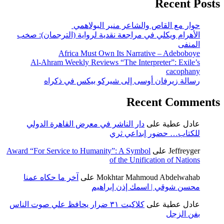
Recent Posts
حوار مع القاص والشاعر منير البولاهمي
الأهرام ويكلي في مراجعة نقدية لرواية (الترجمان): صخب
المنفى
Africa Must Own Its Narrative – Adeboboye
Al-Ahram Weekly Reviews “The Interpreter”: Exile’s
cacophany
رسالة زيرفان أوسى إلى شيركو بيكس في ذكراه
Recent Comments
عادل عطية
على
دار الناشر في معرض القاهرة الدولي
للكتاب… حضور إبداعي ثري
Jeffreyger
على
Award “For Service to Humanity”: A Symbol
of the Unification of Nations
Mokhtar Mahmoud Abdelwahab
على
آخر ما حكاه عمنا
محسن شوقي | اسمك إذن إبراهيم
عادل عطية
على
كلاكيت ٣١ ضرار يحافظ علي صوت الناس
بفن الزجل