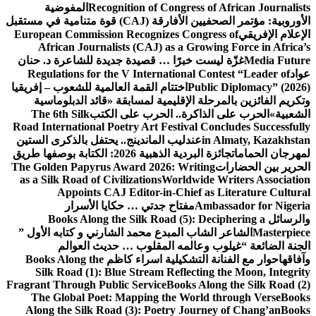
Recognition of Congress of African Journalists
المفوضية
الأوروبية: مؤتمر الصحفيين الأفارقة (CAJ) قوة متنامية في مستقبل
الإعلام الإفريقي
European Commission Recognizes Congress of
African Journalists (CAJ) as a Growing Force in Africa’s
Media Future
غزّة ليست خبرًا … قصيدة جديدة للشاعرة د. حنان
عواد
Regulations for the V International Contest “Leader of
Public Diplomacy” (2026)
اختتام القمة العالمية للشعوب – إفريقيا
وتكريم الفائزين بالمرحلة الإقليمية لمسابقة «قائد الدبلوماسية
الشعبية»
الحرب على الذاكرة.. الحرب على الكتب
The 6th Silk
Road International Poetry Art Festival Concludes Successfully
in Almaty, Kazakhstan
عندليب الماندينج.. يحتفل بالذكرى الستين
لمهرجان الحمامات
جائزة البردية الذهبية 2026: الكتابة بوصفها طريق
الحرير بين الحضارات
The Golden Papyrus Award 2026: Writing
as a Silk Road of Civilizations
Worldwide Writers Association
Appoints CAJ Editor-in-Chief as Literature Cultural
Ambassador for Nigeria
مفتاح جدتي … حكايا الأسرار
والرسائل
Books Along the Silk Road (5): Deciphering a
Masterpiece
الشاعر الشاب المبدع محمد الشارني و كتابه الأول ”
الجنة الضائعة “
غيلوب وعالمه المقلوب … حديث العوالم
وآفاقها
حوار مع الفنانة التشكيلية اسراء كاظم
Books Along the
Silk Road (1): Blue Stream Reflecting the Moon, Integrity
Fragrant Through Public Service
Books Along the Silk Road (2)
The Global Poet: Mapping the World through Verse
Books
Along the Silk Road (3): Poetry Journey of Chang’an
Books