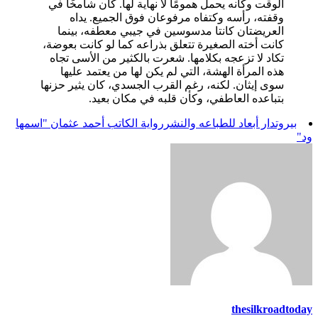
الوقت وكأنه يحمل همومًا لا نهاية لها. كان شامخًا في
وقفته، رأسه وكتفاه مرفوعان فوق الجميع. يداه
العريضتان كانتا مدسوسين في جيبي معطفه، بينما
كانت أخته الصغيرة تتعلق بذراعه كما لو كانت بعوضة،
تكاد لا تزعجه بكلامها. شعرت بالكثير من الأسى تجاه
هذه المرأة الهشة، التي لم يكن لها من يعتمد عليها
سوى إيثان. لكنه، رغم القرب الجسدي، كان يثير حزنها
بتباعده العاطفي، وكأن قلبه في مكان بعيد.
بيروت
دار أبعاد للطباعه والنشر
رواية الكاتب أحمد عثمان "اسمها
ود"
thesilkroadtoday