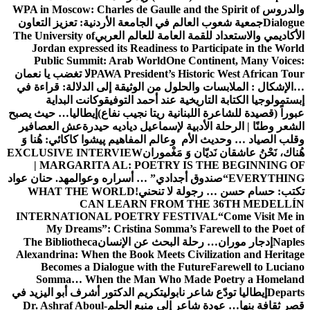
والدروس
WPA in Moscow: Charles de Gaulle and the Spirit of
Dialogue
جمعية شعوب العالم في الجامعة الأردنية: تعزيز التعاون
الأكاديمي والاستعداد للقمة العامة للعالم العربي
The University of
Jordan expressed its Readiness to Participate in the World
Public Summit: Arab World
One Continent, Many Voices:
PAWA President’s Historic West African Tour
لا تغضب يا نعمان
…الإشكال : الملابسات والحلول
من الوثيقة إلى الدلالة: قراءة في
إبستمولوجيا الكتابة التاريخية عند أحمد التوفيق
وكانت البداية
عبوراً (قصيدة للشاعرة اللبنانية ريتا نجيب نفاع)
إيطاليا… حيث يصبح
الشعر وطنًا | الرحلة الأدبية لإسماعيل دياديه حيدرة
عش العصافير
وقلب الصياد … وحديث الأم وعالم المفاهيم
پیشوا کاکائي: هُنا وَ
هُناك، نَحْنُ عاشقان نَديّان وَ مَغْموران
EXCLUSIVE INTERVIEW
| MARGARITA AL: POETRY IS THE BEGINNING OF
EVERYTHING
“صندوق أجدادي” … أسراره وعوالمه
د. حنان عواد
تكتب: حسام حسن … رجولة لا تنحني!
WHAT THE WORLD
CAN LEARN FROM THE 36TH MEDELLÍN
INTERNATIONAL POETRY FESTIVAL
“Come Visit Me in
My Dreams”: Cristina Somma’s Farewell to the Poet of
Naples
إدجار موران… رحلة البحث عن الإنسان
The Bibliotheca
Alexandrina: When the Book Meets Civilization and Heritage
Becomes a Dialogue with the Future
Farewell to Luciano
Somma… When the Man Who Made Poetry a Homeland
Departs
إيطاليا تودّع شاعر نابولي
تكريم الدكتور أشرف أبو اليزيد في
قصر ثقافة بنها… عودة شاعر إلى منبع الحلم
Dr. Ashraf Aboul-