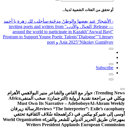
عن:
أو تحقق من الفئات الشعبية لدينا...
- الأشجارُ عند بعضِها والوطنُ مِدخَنة
-سأجلب لك زهرة يا أحمد
— Release
: الخيال والأدب
" inviting poets and writers from
around the world to participate in Kazakh
"Awwal Bayt"
Program to Support Young Poetic Talents
"Dialogue"
"Literary
"Nikolay Gumilyov و poet
Asia 2025
Subscribe
Trending News:
حوار مع القاص والشاعر منير البولاهمي
الأهرام
ويكلي في مراجعة نقدية لرواية (الترجمان): صخب المنفى
Africa
Must Own Its Narrative – Adeboboye
Al-Ahram Weekly
Reviews “The Interpreter”: Exile’s cacophany
رسالة زيرفان
أوسى إلى شيركو بيكس في ذكراه
مجلة سُلاف الثقافية تحتفي
بمهرجان طريق الحرير الدولي للشعر والفن
World Organization of
Writers President Applauds European Commission