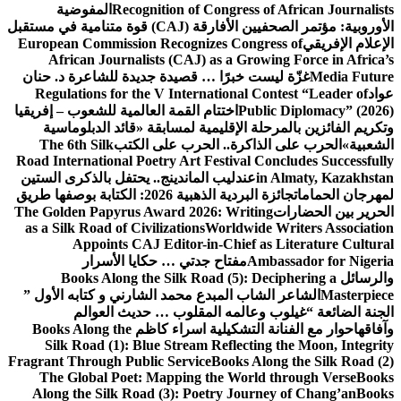
Recognition of Congress of African Journalists
المفوضية
الأوروبية: مؤتمر الصحفيين الأفارقة (CAJ) قوة متنامية في مستقبل
الإعلام الإفريقي
European Commission Recognizes Congress of
African Journalists (CAJ) as a Growing Force in Africa’s
Media Future
غزّة ليست خبرًا … قصيدة جديدة للشاعرة د. حنان
عواد
Regulations for the V International Contest “Leader of
Public Diplomacy” (2026)
اختتام القمة العالمية للشعوب – إفريقيا
وتكريم الفائزين بالمرحلة الإقليمية لمسابقة «قائد الدبلوماسية
الشعبية»
الحرب على الذاكرة.. الحرب على الكتب
The 6th Silk
Road International Poetry Art Festival Concludes Successfully
in Almaty, Kazakhstan
عندليب الماندينج.. يحتفل بالذكرى الستين
لمهرجان الحمامات
جائزة البردية الذهبية 2026: الكتابة بوصفها طريق
الحرير بين الحضارات
The Golden Papyrus Award 2026: Writing
as a Silk Road of Civilizations
Worldwide Writers Association
Appoints CAJ Editor-in-Chief as Literature Cultural
Ambassador for Nigeria
مفتاح جدتي … حكايا الأسرار
والرسائل
Books Along the Silk Road (5): Deciphering a
Masterpiece
الشاعر الشاب المبدع محمد الشارني و كتابه الأول ”
الجنة الضائعة “
غيلوب وعالمه المقلوب … حديث العوالم
وآفاقها
حوار مع الفنانة التشكيلية اسراء كاظم
Books Along the
Silk Road (1): Blue Stream Reflecting the Moon, Integrity
Fragrant Through Public Service
Books Along the Silk Road (2)
The Global Poet: Mapping the World through Verse
Books
Along the Silk Road (3): Poetry Journey of Chang’an
Books