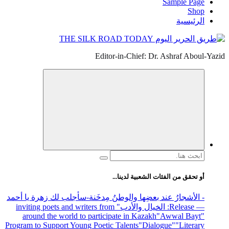
Sample Page
Shop
الرئيسية
Editor-in-Chief: Dr. Ashraf Aboul-Yazid
البحث
عن:
أو تحقق من الفئات الشعبية لدينا...
- الأشجارُ عند بعضِها والوطنُ مِدخَنة
-سأجلب لك زهرة يا أحمد
— Release
: الخيال والأدب
" inviting poets and writers from
around the world to participate in Kazakh
"Awwal Bayt"
Program to Support Young Poetic Talents
"Dialogue"
"Literary