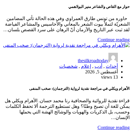
حوار مع القاص والشاعر منير البولاهمي
حاوره من تونس طارق العمراوي وفي هذه الحالة تأتي المضامين
الشعريّة لتملأ بيوت الشعر بالمعاني والأحاسيس والمشاعر الفياضة
لقد ثبت عبر التاريخ والأزمان أنّ الرهان على سرد القصص بلسان…
Continue reading
thesilkroadtoday
أحداث
,
أدب
,
إعلام
,
شخصيات
أغسطس 5, 2026
13 views
الأهرام ويكلي في مراجعة نقدية لرواية (الترجمان): صخب المنفى
قراءة نقدية للروائية والصحافية رنا محمد حسان. الأهرام ويكلي هل
يمكن للغة أن تصبح وطنًا؟ وهل تستطيع الترجمة ألا تحفظ الكلمات
وحسب، بل الذكريات والهويات والوشائج الهشة التي يحملها
الإنسان…
Continue reading