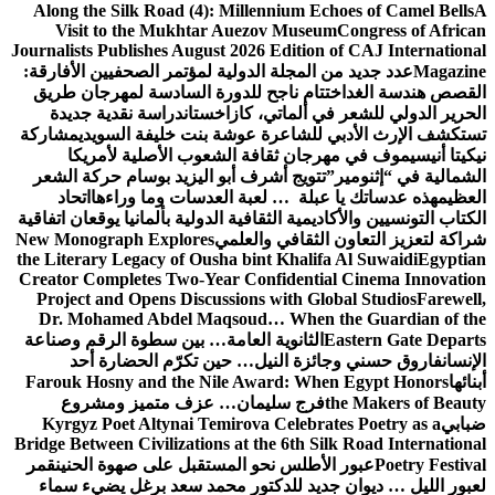
Along the Silk Road (4): Millennium Echoes of Camel Bells
A
Visit to the Mukhtar Auezov Museum
Congress of African
Journalists Publishes August 2026 Edition of CAJ International
Magazine
عدد جديد من المجلة الدولية لمؤتمر الصحفيين الأفارقة:
القصص هندسة الغد
اختتام ناجح للدورة السادسة لمهرجان طريق
الحرير الدولي للشعر في ألماتي، كازاخستان
دراسة نقدية جديدة
تستكشف الإرث الأدبي للشاعرة عوشة بنت خليفة السويدي
مشاركة
نيكيتا أنيسيموف في مهرجان ثقافة الشعوب الأصلية لأمريكا
الشمالية في “إثنومير”
تتويج أشرف أبو اليزيد بوسام حركة الشعر
العظيم
هذه عدساتك يا عبلة … لعبة العدسات وما وراءها
اتحاد
الكتاب التونسيين والأكاديمية الثقافية الدولية بألمانيا يوقعان اتفاقية
شراكة لتعزيز التعاون الثقافي والعلمي
New Monograph Explores
the Literary Legacy of Ousha bint Khalifa Al Suwaidi
Egyptian
Creator Completes Two-Year Confidential Cinema Innovation
Project and Opens Discussions with Global Studios
Farewell,
Dr. Mohamed Abdel Maqsoud… When the Guardian of the
Eastern Gate Departs
الثانوية العامة… بين سطوة الرقم وصناعة
الإنسان
فاروق حسني وجائزة النيل… حين تكرّم الحضارة أحد
أبنائها
Farouk Hosny and the Nile Award: When Egypt Honors
the Makers of Beauty
فرج سليمان… عزف متميز ومشروع
ضبابي
Kyrgyz Poet Altynai Temirova Celebrates Poetry as a
Bridge Between Civilizations at the 6th Silk Road International
Poetry Festival
عبور الأطلس نحو المستقبل على صهوة الحنين
قمر
لعبور الليل … ديوان جديد للدكتور محمد سعد برغل يضيء سماء