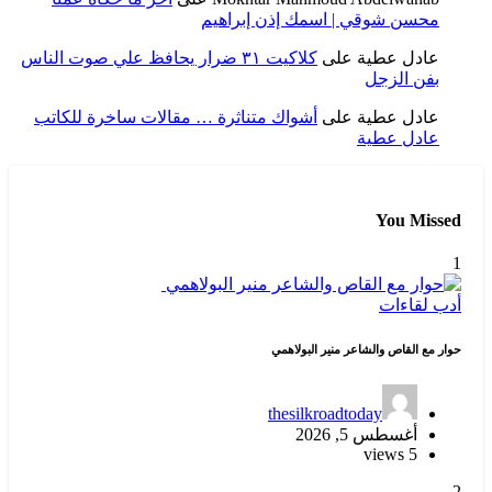
محسن شوقي | اسمك إذن إبراهيم
عادل عطية
على
كلاكيت ٣١ ضرار يحافظ علي صوت الناس
بفن الزجل
عادل عطية
على
أشواك متناثرة … مقالات ساخرة للكاتب
عادل عطية
You Missed
1
أدب
لقاءات
حوار مع القاص والشاعر منير البولاهمي
thesilkroadtoday
أغسطس 5, 2026
5 views
2