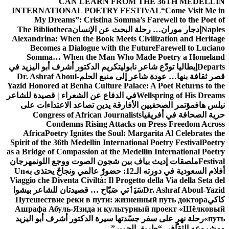
CAN LEARN FROM THE 36TH MEDELLÍN
INTERNATIONAL POETRY FESTIVAL
“Come Visit Me in
My Dreams”: Cristina Somma’s Farewell to the Poet of
Naples
إدجار موران… رحلة البحث عن الإنسان
The Bibliotheca
Alexandrina: When the Book Meets Civilization and Heritage
Becomes a Dialogue with the Future
Farewell to Luciano
Somma… When the Man Who Made Poetry a Homeland
Departs
إيطاليا تودّع شاعر نابولي
تكريم الدكتور أشرف أبو اليزيد في
قصر ثقافة بنها… عودة شاعر إلى منبع الحلم
Dr. Ashraf Aboul-
Yazid Honored at Benha Culture Palace: A Poet Returns to the
Wellspring of His Dreams
في الدفاع عن الشعراء | قصيدة للشاعر
نيلس هاف
مؤتمر الصحفيين الأفارقة يدين تصاعد الاعتداءات على
حرية الصحافة في أفريقيا
Congress of African Journalists
Condemns Rising Attacks on Press Freedom Across
Africa
Poetry Ignites the Soul: Margarita Al Celebrates the
Spirit of the 36th Medellín International Poetry Festival
Poetry
as a Bridge of Compassion at the Medellín International Poetry
Festival
ملصقات إديث بياف بين شجون الصوت ووجع اللون
مهرجان
أفلام السعودية في دورته الـ12: حضورٌ عالمي ونجاحٌ يحتذى به
Un
Viaggio che Diventa Civiltà: Il Progetto della Via della Seta del
Dr. Ashraf Aboul-Yazid
سَيَٲتي صَبّاح … قصيدتان للشاعر بيشوا
كاكي
Путешествие реки в пути: жизненный путь доктора
Ашрафа Абуль-Язида и культурный проект «Шёлковый
путь»
رحلة نهرٍ على سفر جسّدتها سيرة الدكتور أشرف أبو اليزيد
ومشروعه الثقافي “طريق الحرير”