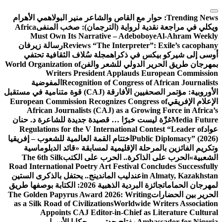
التجاوز
إلى
Trending News:
حوار مع القاص والشاعر منير البولاهمي
الأهرام
المحتوى
ويكلي في مراجعة نقدية لرواية (الترجمان): صخب المنفى
Africa
Must Own Its Narrative – Adeboboye
Al-Ahram Weekly
Reviews “The Interpreter”: Exile’s cacophany
رسالة زيرفان
أوسى إلى شيركو بيكس في ذكراه
مجلة سُلاف الثقافية تحتفي
بمهرجان طريق الحرير الدولي للشعر والفن
World Organization of
Writers President Applauds European Commission
Recognition of Congress of African Journalists
المفوضية
الأوروبية: مؤتمر الصحفيين الأفارقة (CAJ) قوة متنامية في مستقبل
الإعلام الإفريقي
European Commission Recognizes Congress of
African Journalists (CAJ) as a Growing Force in Africa’s
Media Future
غزّة ليست خبرًا … قصيدة جديدة للشاعرة د. حنان
عواد
Regulations for the V International Contest “Leader of
Public Diplomacy” (2026)
اختتام القمة العالمية للشعوب – إفريقيا
وتكريم الفائزين بالمرحلة الإقليمية لمسابقة «قائد الدبلوماسية
الشعبية»
الحرب على الذاكرة.. الحرب على الكتب
The 6th Silk
Road International Poetry Art Festival Concludes Successfully
in Almaty, Kazakhstan
عندليب الماندينج.. يحتفل بالذكرى الستين
لمهرجان الحمامات
جائزة البردية الذهبية 2026: الكتابة بوصفها طريق
الحرير بين الحضارات
The Golden Papyrus Award 2026: Writing
as a Silk Road of Civilizations
Worldwide Writers Association
Appoints CAJ Editor-in-Chief as Literature Cultural
Ambassador for Nigeria
مفتاح جدتي … حكايا الأسرار