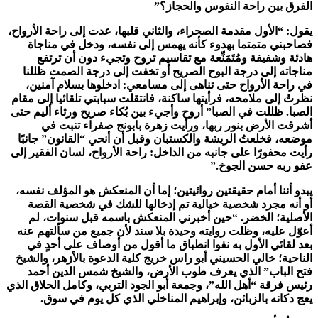
الفرق بين راحة النفوس والحجاز؟”
يقول: “الأول مقدمة الصحراء، والثاني قلبها، عدت إلى راحة الأرواح،
فصاحبني متمتما بهدوء كأنه يهمس إلى نفسه، ودخل في مناجاة
هادئة وشفيفة ومُتَمَنِّعة مع تقاسيم تروح وتجيء دون أن ترتفع
مناجاته إلى درجة البوح الصريح أو تخفت إلى درجة الصمت ظللنا
في راحة الأرواح حتى تناهى إلى مسامعي: ادخلوها بسلام آمنین،
نظرتُ إلى ملامحه، فرأيتها ساكنة، فانتقلت سبابتي تلقائيا إلى مقام
الصبا. ظللت في الصبا” أروح وأجيء بين بُكاء صريح ورثاء أليم حتى
أشرقت الأرض بنور ربها، ورأيت زهرة بابونج صفراء تنبت في
موضعه، فخلعتُ الريشة والكستبان وقبل أن أنحي “القانون” جانبًا
رأيت محفورًا على جانبه من الداخل: راحة الأرواح، لسان الفقير إلى
عفو ربه حسن الجوخ.”
يبدو أننا أمام حقيقتين روائيتين؛ إما أن المنعكش هو المؤلف نفسه،
أو أنه مجرد شخصية خيالية تم إدخالها للشك في شخصية القصة
الأصلية؛ الخضر. “حين أخبرني المنعكش باسمه قبل سنوات، لم
أعوّل عليه، وظلت روايته وحيدة بلا سند لأن جميع من سألتهم عنه
بعد لقائي الأول به نفوا انطباق ما أقول من أوصاف على أحدٍ في
الناحية؛ خالي الحسيني أبو راس خريج كلية الدعوة بالأزهر، والشيخ
فتح الباب” الذي يعرف طوب الأرض، والشيخ شمس الدين أحمد
رئيس فرقة “أهل الله”، وجمعة أبو الجود التربي، وكامل الحلاق الذي
يعج دكانه بالزبائن، وإبراهيم المناخلي الذي كل يوم في سوق.