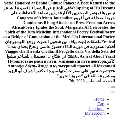
Yazid Honored at Benha Culture Palace: A Poet Returns to the
Wellspring of His Dreams
في الدفاع عن الشعراء | قصيدة للشاعر
نيلس هاف
مؤتمر الصحفيين الأفارقة يدين تصاعد الاعتداءات على
حرية الصحافة في أفريقيا
Congress of African Journalists
Condemns Rising Attacks on Press Freedom Across
Africa
Poetry Ignites the Soul: Margarita Al Celebrates the
Spirit of the 36th Medellín International Poetry Festival
Poetry
as a Bridge of Compassion at the Medellín International Poetry
Festival
ملصقات إديث بياف بين شجون الصوت ووجع اللون
مهرجان
أفلام السعودية في دورته الـ12: حضورٌ عالمي ونجاحٌ يحتذى به
Un
Viaggio che Diventa Civiltà: Il Progetto della Via della Seta del
Dr. Ashraf Aboul-Yazid
سَيَٲتي صَبّاح … قصيدتان للشاعر بيشوا
كاكي
Путешествие реки в пути: жизненный путь доктора
Ашрафа Абуль-Язида и культурный проект «Шёлковый
путь»
رحلة نهرٍ على سفر جسّدتها سيرة الدكتور أشرف أبو اليزيد
ومشروعه الثقافي “طريق الحرير”
الجمعة. أغسطس 7th, 2026
Home
Cart
Checkout
My account