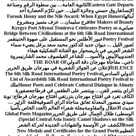
Eastern Gate Departs
الثانوية العامة… بين سطوة الرقم وصناعة
الإنسان
فاروق حسني وجائزة النيل… حين تكرّم الحضارة أحد
أبنائها
Farouk Hosny and the Nile Award: When Egypt Honors
the Makers of Beauty
فرج سليمان… عزف متميز ومشروع
ضبابي
Kyrgyz Poet Altynai Temirova Celebrates Poetry as a
Bridge Between Civilizations at the 6th Silk Road International
Poetry Festival
عبور الأطلس نحو المستقبل على صهوة الحنين
قمر
لعبور الليل … ديوان جديد للدكتور محمد سعد برغل يضيء سماء
الشعر العربي في باريس
حوار مع الفنانة التشكيلية هيفاء
الجندوبي
الأبيض والأسود… للشاعر الفيلسوف محمد الشارني
مروة
ناجي.. مفاجأة مهرجان دڨة الدولي
THE ROAR OF
SILENCE
الإعلان عن الجوائز الشعرية في مهرجان طريق الحرير
الدولي السادس
The 6th Silk Road International Poetry Festival
List of Awards
6th Silk Road International Poetry Festival to
Honor Poets and Celebrate Cultural Dialogue in Almaty
ملك
الراي ينتصر للفن… وينتصر على الطقس في قرطاج
عصفورة
الكاف تغرد في افتتاح مهرجان بنزرت
في افتتاح مهرجان قرطاج: نوبة
سيدي منصور المعدلة تعانق مناجاة الراي الصوفية
قلعة الزئير …
حديث الاحتلال والمقاومة
مجلة شعراء العالم (العدد الخاص بآسيا
الوسطى) ظلال الجِمال على طريق الحرير
Global Poets Magazine
(Special Central Asia Issue): Camel Shadows on the Silk
Road
الكشف عن الأوسمة والشهادات الجديدة لحركة الشعر
العظيم
New Medals and Certificates for the Grand Poetic