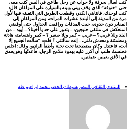
كنت أسأل بحرقة ولا جواب عن رجل طاعن في السن كنت معه،
حتى “خنوفة” الذي وقف بيني وبينه بالسيارة على المزلقان قال:
كنت لوحدك، فانتابني الكدر، وقطعت الطريق التي التقيته فيها لأول
مرة من المدينة إلى البلدة عشرات المرات، ومن المزلقان إلى
المقابر دون جدوى، جبت المدقات ورافقت الجداول حتى أوقفني
المنعكش في ملتقى خليجين: – بتدور على حد يا أخينا؟ – أيوه – من
البلد وللا غريب؟ – غريب – كبير وللا صغير ؟ – كبير وابتسامته هادئة
ومطمئنة ومحدش دلني. – إنت سألتني ؟ قلت: “سألت الجميع إلا
أنت، فاعتدل وكان مضطجعا تحت نخلة وأطفأ الراديو، وقال: اجلس
فجلستُ طلب أن أكرر عليه بهدوء ملامح الرجل، فأعدتُها وهو يحدق
في الأفق بعينين ضيقتين.
المنتدى الثقافي المصري
شيطان الخضر
محمد إبراهيم طه