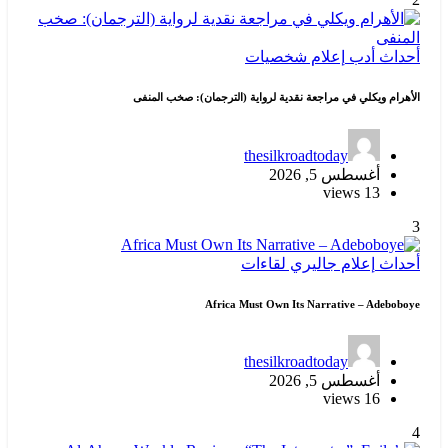
أحداث
أدب
إعلام
شخصيات
الأهرام ويكلي في مراجعة نقدية لرواية (الترجمان): صخب المنفى
thesilkroadtoday
أغسطس 5, 2026
13 views
3
أحداث
إعلام
جاليري
لقاءات
Africa Must Own Its Narrative – Adeboboye
thesilkroadtoday
أغسطس 5, 2026
16 views
4