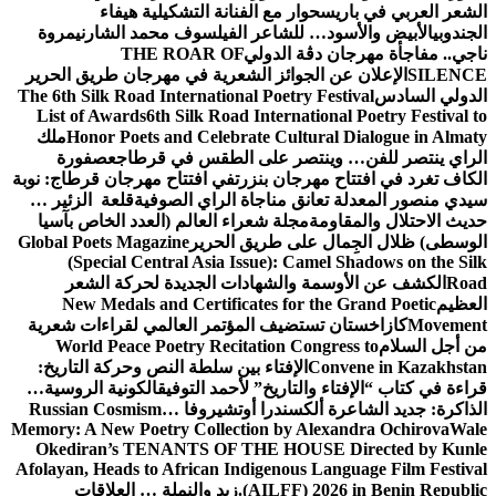
الشعر العربي في باريس
حوار مع الفنانة التشكيلية هيفاء
الجندوبي
الأبيض والأسود… للشاعر الفيلسوف محمد الشارني
مروة
ناجي.. مفاجأة مهرجان دڨة الدولي
THE ROAR OF
SILENCE
الإعلان عن الجوائز الشعرية في مهرجان طريق الحرير
الدولي السادس
The 6th Silk Road International Poetry Festival
List of Awards
6th Silk Road International Poetry Festival to
Honor Poets and Celebrate Cultural Dialogue in Almaty
ملك
الراي ينتصر للفن… وينتصر على الطقس في قرطاج
عصفورة
الكاف تغرد في افتتاح مهرجان بنزرت
في افتتاح مهرجان قرطاج: نوبة
سيدي منصور المعدلة تعانق مناجاة الراي الصوفية
قلعة الزئير …
حديث الاحتلال والمقاومة
مجلة شعراء العالم (العدد الخاص بآسيا
الوسطى) ظلال الجِمال على طريق الحرير
Global Poets Magazine
(Special Central Asia Issue): Camel Shadows on the Silk
Road
الكشف عن الأوسمة والشهادات الجديدة لحركة الشعر
العظيم
New Medals and Certificates for the Grand Poetic
Movement
كازاخستان تستضيف المؤتمر العالمي لقراءات شعرية
من أجل السلام
World Peace Poetry Recitation Congress to
Convene in Kazakhstan
الإفتاء بين سلطة النص وحركة التاريخ:
قراءة في كتاب “الإفتاء والتاريخ” لأحمد التوفيق
الكونية الروسية…
الذاكرة: جديد الشاعرة ألكسندرا أوتشيروفا
Russian Cosmism…
Memory: A New Poetry Collection by Alexandra Ochirova
Wale
Okediran’s TENANTS OF THE HOUSE Directed by Kunle
Afolayan, Heads to African Indigenous Language Film Festival
(AILFF) 2026 in Benin Republic.
زيد والنملة … العلاقات