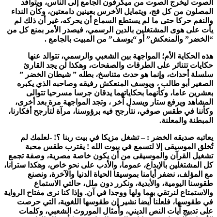
الصوت ليخرج الصوت من ميكرفون الجامع إلى الناس، ويتوافد
المصلون من كل فج، ويتمايل الأخرس بعينين دامعتين، وكأن النداء
والنغم حركا حتى ما لم يستطع السماع أن يحركه، غير أن ذلك لم
يأت على هوى المشتغلين بالدين الرسمي، فيصدر الأمر بمنع كل من
“الخضر” والمنعكش” أو “يوسف” من المبيت بالجامع .
هذه الحكاية الأم؛ المواجهة بين الشعبي والرسمي، تتوالد عنها
حكايات تتناثر على الطرقات والصفحات، وهكذا لن يجد القارئ
سلسلة أحداث، وإنما هو حدث متناسخ، بطله ” شيطان الخضر ”
الصغير أبو طالب ، ويوسف المنعكش رفيقه وصاحبه الذي يكبره
بعشرين عاما، وكأنهما بحكاياتهما يدقان جرسا مسرحيا تتوالى
المشاهد ويرفع ستار ويسدل آخر ، وتجد المواجهة مرة بعد أخرى،
وكأننا في طقس صوفي، نتأرجح فيه برؤوسنا، مرآة لتأرجح أفكارنا،
المبطنة والمعلنة.
يعاتبه صديقه الخضر : – تشغل مزيكا في بيت ربنا ؟! -لعلمك لم
تُخلق الموسيقى إلا لتسمع في بيوت الله ! يقترب طقس محبة
تشغيل القرآن والموسيقى من أن يكون خاصة مصرية، وصفة تجمع
كل المشتغلين بالإبداع، عموما، والأدب على نحو خاص، وهكذا سترانا،
مع المؤلف، نضفر أيامنا بموسيقا الحياة الدنيا والآخرة، ونصنع
طقوسنا اليومية، والأبدية، ونكرر دون ملل، حالتي الاستماع
والاستمتاع لنرتقي بهما ولها ووجدا في آن. وإذا كنا نرى مفتاح الرواية
في طقوسها، فلعلنا أيضا نشير إن طقوسها اللغوية، التي حرصت
على تدبيج آيات النص الديني، وأمثال الموروث الشعبي، وكلمات