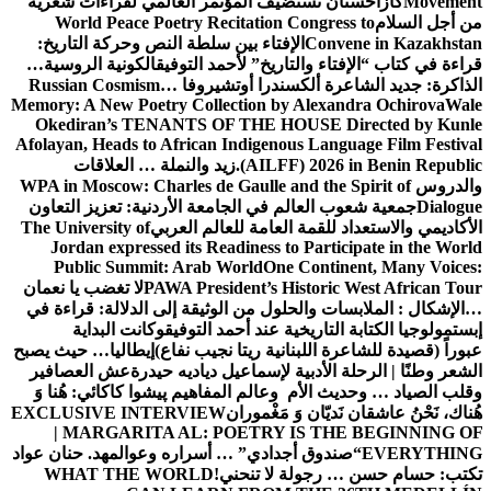
Movement
كازاخستان تستضيف المؤتمر العالمي لقراءات شعرية
من أجل السلام
World Peace Poetry Recitation Congress to
Convene in Kazakhstan
الإفتاء بين سلطة النص وحركة التاريخ:
قراءة في كتاب “الإفتاء والتاريخ” لأحمد التوفيق
الكونية الروسية…
الذاكرة: جديد الشاعرة ألكسندرا أوتشيروفا
Russian Cosmism…
Memory: A New Poetry Collection by Alexandra Ochirova
Wale
Okediran’s TENANTS OF THE HOUSE Directed by Kunle
Afolayan, Heads to African Indigenous Language Film Festival
(AILFF) 2026 in Benin Republic.
زيد والنملة … العلاقات
والدروس
WPA in Moscow: Charles de Gaulle and the Spirit of
Dialogue
جمعية شعوب العالم في الجامعة الأردنية: تعزيز التعاون
الأكاديمي والاستعداد للقمة العامة للعالم العربي
The University of
Jordan expressed its Readiness to Participate in the World
Public Summit: Arab World
One Continent, Many Voices:
PAWA President’s Historic West African Tour
لا تغضب يا نعمان
…الإشكال : الملابسات والحلول
من الوثيقة إلى الدلالة: قراءة في
إبستمولوجيا الكتابة التاريخية عند أحمد التوفيق
وكانت البداية
عبوراً (قصيدة للشاعرة اللبنانية ريتا نجيب نفاع)
إيطاليا… حيث يصبح
الشعر وطنًا | الرحلة الأدبية لإسماعيل دياديه حيدرة
عش العصافير
وقلب الصياد … وحديث الأم وعالم المفاهيم
پیشوا کاکائي: هُنا وَ
هُناك، نَحْنُ عاشقان نَديّان وَ مَغْموران
EXCLUSIVE INTERVIEW
| MARGARITA AL: POETRY IS THE BEGINNING OF
EVERYTHING
“صندوق أجدادي” … أسراره وعوالمه
د. حنان عواد
تكتب: حسام حسن … رجولة لا تنحني!
WHAT THE WORLD