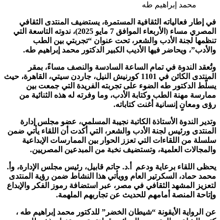
محمد إبراهيم طه
في إطار فعالياته الثقافية المستمرة، يستضيف المنتدى الثقافي
المصري مساء
(
الأربعاء الموافق 7 مايو 2025)، ندوته التاسعة التي
تنظمها لجنة الأدب والشعر، تحت عنوان “تجربتي بين الطب
والأدب”، ويحاضر فيها الأديب الكبير الدكتور محمد إبراهيم طه
.
وتُعقد الندوة في تمام الساعة السادسة والنصف مساءً، بمقر
المنتدى الكائن في 1101 كورنيش النيل، جاردن سيتي، القاهرة، حيث
يسلّط الدكتور طه الضوء على تجربته الفريدة التي جمعت بين
ممارسة مهنة الطب وكتابة الأدب، وما وفرته له هذه الثنائية من
رؤى ومعانٍ إنسانية أغنت كتاباته
.
وتدير الندوة الأستاذة الكاتبة نجيبة المسلمي، عضو مجلس إدارة
المنتدى ورئيس لجنة الأدب والشعر، التي أكدت أن اللقاء يأتي ضمن
سلسلة من اللقاءات التي تعزز الحوار بين الممارسات الإبداعية
والمجالات العلمية، وتستضيف نخبة من المبدعين المصريين
.
يحظى اللقاء برعاية ودعم أ.د. حاتم قابيل، رئيس مجلس الإدارة، وأ.
محمد حماد، السكرتير العام وويأتي هذا النشاط ضمن رؤية المنتدى
لتعزيز المشهد الثقافي في مصر، عبر استضافة رموز الفكر والإبداع
وإتاحة المنصة أمامهم للحديث عن تجاربهم الملهمة
.
عن الرواية الأيقونة “شيطان الخضر” للدكتور محمد إبراهيم طه ،