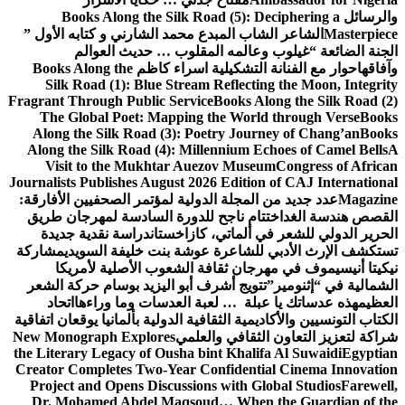
والرسائل
Books Along the Silk Road (5): Deciphering a
Masterpiece
الشاعر الشاب المبدع محمد الشارني و كتابه الأول ”
الجنة الضائعة “
غيلوب وعالمه المقلوب … حديث العوالم
وآفاقها
حوار مع الفنانة التشكيلية اسراء كاظم
Books Along the
Silk Road (1): Blue Stream Reflecting the Moon, Integrity
Fragrant Through Public Service
Books Along the Silk Road (2)
The Global Poet: Mapping the World through Verse
Books
Along the Silk Road (3): Poetry Journey of Chang’an
Books
Along the Silk Road (4): Millennium Echoes of Camel Bells
A
Visit to the Mukhtar Auezov Museum
Congress of African
Journalists Publishes August 2026 Edition of CAJ International
Magazine
عدد جديد من المجلة الدولية لمؤتمر الصحفيين الأفارقة:
القصص هندسة الغد
اختتام ناجح للدورة السادسة لمهرجان طريق
الحرير الدولي للشعر في ألماتي، كازاخستان
دراسة نقدية جديدة
تستكشف الإرث الأدبي للشاعرة عوشة بنت خليفة السويدي
مشاركة
نيكيتا أنيسيموف في مهرجان ثقافة الشعوب الأصلية لأمريكا
الشمالية في “إثنومير”
تتويج أشرف أبو اليزيد بوسام حركة الشعر
العظيم
هذه عدساتك يا عبلة … لعبة العدسات وما وراءها
اتحاد
الكتاب التونسيين والأكاديمية الثقافية الدولية بألمانيا يوقعان اتفاقية
شراكة لتعزيز التعاون الثقافي والعلمي
New Monograph Explores
the Literary Legacy of Ousha bint Khalifa Al Suwaidi
Egyptian
Creator Completes Two-Year Confidential Cinema Innovation
Project and Opens Discussions with Global Studios
Farewell,
Dr. Mohamed Abdel Maqsoud… When the Guardian of the