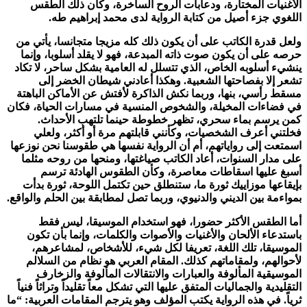
الأغنيات المختارة، ودعابات الروح الساخرة، وكأن ذلك الطقس
اللغوي جزء أصيل من كتابة الرواية لدى محمد إبراهيم طه.
ولعل قدرة الكاتب على أن يكون ذلك كله مزيجا متجانسا، يأتي من
حرصه على أن يكون صوت ذاته المبدعة، فهو لا يقلد أسلوبا، وإنما
ينشيء أسلوبه الخاص، الذي تتسلل له العامية بشكل ساحر، لا تكاد
تشعر إلا بفصاحتها الشعبية. وهكذا أعادني شيطان الخضر إلى
مسقط رأسي، بنها، وربما نكش الذاكرة لأفتش عن الأماكن الباهتة
في فضاءات المخيلة، والشخوص المنسية في مسارات الحياة، فكان
كمن يرسم بماء سحري، تظهر خطوطة حينما تلتهب الأحداث.
فخلتني أعرف الشخصيات، وكأنني قابلتهم مرة أو أكثر، ولعلي
اسمتعت إلى رواياتهم، أم أن الرواية نفسها هي طقوسنا نحن نوزعها
على مدار السنوات، أعاد الكاتب صياغتها، ومنحها من روحه مثلما
أسبغ عليها اسقاطات معاصرة، وكأن الطقوس الهادئة ترسم
بإيقاعها موزاييك ثورة ما، ستنطلق حين تكتمل اللوحة، ثورة بدأت
بمواءمة بين الديني والدنيوي، وربما تصل لمطابقة بين الحلم والواقع.
أما الطقس الأكثر حضورا، فهو استخدام الموسيقا، ليس فقط
باستدعاء الألحان والأغنيات والأصوات والكلمات، وإنما بأن تكون
الموسيقا، تلك اللغة، تعريفا لكل شيء، للأشخاص، لمشاعرهم،
لأحوالهم، ولمقاماتهم كذلك. المقام العربي هو نظام من السلالم
الموسيقية المألوفة والعبارات والانتقالات المألوفة والزخارف
التقليدية والجماليات المتفق عليها التي تشكل معاً تقليداً وتراثاً فنياً
ثرياً. في هذه الرواية يكتب المؤلف وهو يترجم المقامات العربية: “ما