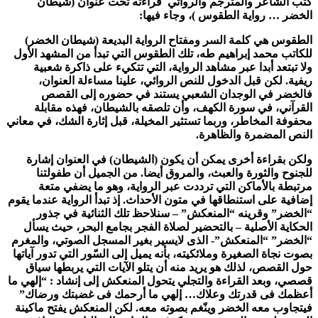
كتب الشاعر والمترجم والروائي قراءته تحت عنوان (شيطان
الخضر … رواية الطقوس )، وجاء فيها:
الطقوس هي كلمة السر ومفتاح الرواية البديعة (شيطان الخضر)
للكاتب محمد إبراهيم طه، تلك الطقوس التي تبدأ من المشهد الأول
ولا تبتعد أبدا عبر مشاهد الرواية، التي تتكيء على ذاكرة شعبية
ريفية. لكن قبل الدخول للنص الروائي، علينا مساءلة العنوان،
فالخضر في الوجدان الشعبي يستند في حضوره إلى القصص
القرآني، في سورة الكهف، وأن تلصقه بالشيطان، فهذه مقابلة
محفوفة المخاطر، وربما تستثير المخيلة، قبل إثارة الشك، في معاني
النص المضمرة والظاهرة.
ولكن بقراءة أخرى يمكن أن يكون (الشيطان) في العنوان إشارة
للجنوح والثورة والعبث، والمروق أيضا. من الجميل أن طفولتنا
مرتبطة بالأماكن التي ترددت عبر الرواية، وهو ما يضفي متعة
إضافية على استنطاقها في متون الأحداث. إذ تبدأ الرواية عندما يقوم
“الخضر” وقرينه “المنعكش” – سنلاحظ تلك الثنائية في جذور
الحكاية الأصلية – بالتحضير لصلاة الفجر بجامع البحر، حيث يسأل
“الخضر” “المنعكش”- الذى لايسير بغير المسجل الصوتي، والمغرم
بصوت نجاة الصغيرة وملائكيته، بأنه يميل إلى السّور التي تدور آياتها
حول القصص، لذلك هو يريد منه أن يتلو الآيات التي يربطها سياق
قصصي، وبعد القراءة والتجلي يتحول المنعكش إلى إنشاد : “إلهي ما
أعظمك فى قدرتك وعلاك… إلهي ما أرحمك فى غضبتك ورضاك”
فيتجاوب معه الخضر وينّغم بصوته معه. لكن المنعكش يفتح ماكينة