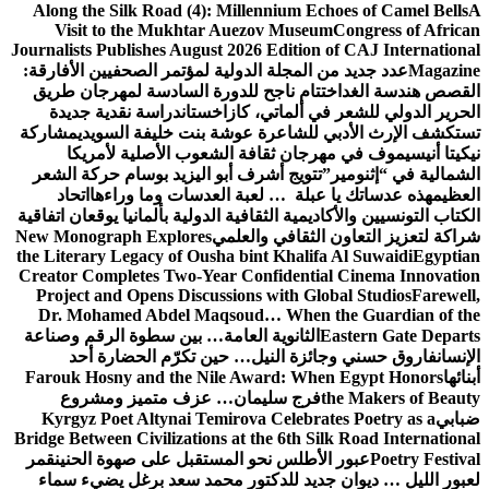
Along the Silk Road (4): Millennium Echoes of Camel Bells
A
Visit to the Mukhtar Auezov Museum
Congress of African
Journalists Publishes August 2026 Edition of CAJ International
Magazine
عدد جديد من المجلة الدولية لمؤتمر الصحفيين الأفارقة:
القصص هندسة الغد
اختتام ناجح للدورة السادسة لمهرجان طريق
الحرير الدولي للشعر في ألماتي، كازاخستان
دراسة نقدية جديدة
تستكشف الإرث الأدبي للشاعرة عوشة بنت خليفة السويدي
مشاركة
نيكيتا أنيسيموف في مهرجان ثقافة الشعوب الأصلية لأمريكا
الشمالية في “إثنومير”
تتويج أشرف أبو اليزيد بوسام حركة الشعر
العظيم
هذه عدساتك يا عبلة … لعبة العدسات وما وراءها
اتحاد
الكتاب التونسيين والأكاديمية الثقافية الدولية بألمانيا يوقعان اتفاقية
شراكة لتعزيز التعاون الثقافي والعلمي
New Monograph Explores
the Literary Legacy of Ousha bint Khalifa Al Suwaidi
Egyptian
Creator Completes Two-Year Confidential Cinema Innovation
Project and Opens Discussions with Global Studios
Farewell,
Dr. Mohamed Abdel Maqsoud… When the Guardian of the
Eastern Gate Departs
الثانوية العامة… بين سطوة الرقم وصناعة
الإنسان
فاروق حسني وجائزة النيل… حين تكرّم الحضارة أحد
أبنائها
Farouk Hosny and the Nile Award: When Egypt Honors
the Makers of Beauty
فرج سليمان… عزف متميز ومشروع
ضبابي
Kyrgyz Poet Altynai Temirova Celebrates Poetry as a
Bridge Between Civilizations at the 6th Silk Road International
Poetry Festival
عبور الأطلس نحو المستقبل على صهوة الحنين
قمر
لعبور الليل … ديوان جديد للدكتور محمد سعد برغل يضيء سماء