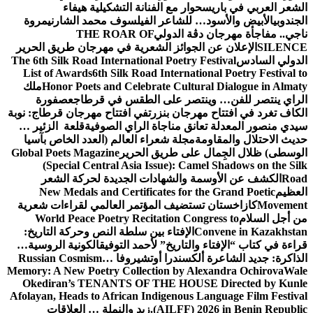
الشعر العربي في باريس
حوار مع الفنانة التشكيلية هيفاء
الجندوبي
الأبيض والأسود… للشاعر الفيلسوف محمد الشارني
مروة
ناجي.. مفاجأة مهرجان دڨة الدولي
THE ROAR OF
SILENCE
الإعلان عن الجوائز الشعرية في مهرجان طريق الحرير
الدولي السادس
The 6th Silk Road International Poetry Festival
List of Awards
6th Silk Road International Poetry Festival to
Honor Poets and Celebrate Cultural Dialogue in Almaty
ملك
الراي ينتصر للفن… وينتصر على الطقس في قرطاج
عصفورة
الكاف تغرد في افتتاح مهرجان بنزرت
في افتتاح مهرجان قرطاج: نوبة
سيدي منصور المعدلة تعانق مناجاة الراي الصوفية
قلعة الزئير …
حديث الاحتلال والمقاومة
مجلة شعراء العالم (العدد الخاص بآسيا
الوسطى) ظلال الجِمال على طريق الحرير
Global Poets Magazine
(Special Central Asia Issue): Camel Shadows on the Silk
Road
الكشف عن الأوسمة والشهادات الجديدة لحركة الشعر
العظيم
New Medals and Certificates for the Grand Poetic
Movement
كازاخستان تستضيف المؤتمر العالمي لقراءات شعرية
من أجل السلام
World Peace Poetry Recitation Congress to
Convene in Kazakhstan
الإفتاء بين سلطة النص وحركة التاريخ:
قراءة في كتاب “الإفتاء والتاريخ” لأحمد التوفيق
الكونية الروسية…
الذاكرة: جديد الشاعرة ألكسندرا أوتشيروفا
Russian Cosmism…
Memory: A New Poetry Collection by Alexandra Ochirova
Wale
Okediran’s TENANTS OF THE HOUSE Directed by Kunle
Afolayan, Heads to African Indigenous Language Film Festival
(AILFF) 2026 in Benin Republic.
زيد والنملة … العلاقات