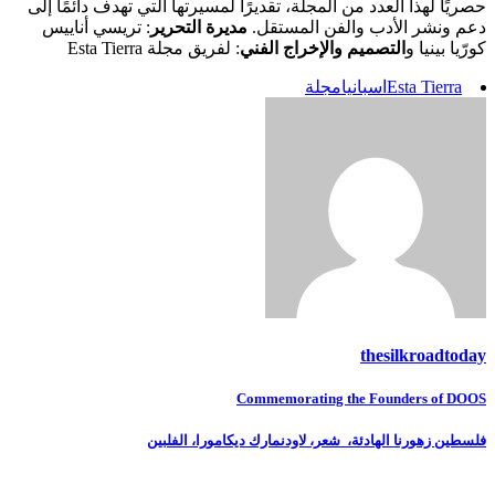
حصريًا لهذا العدد من المجلة، تقديرًا لمسيرتها التي تهدف دائمًا إلى
دعم ونشر الأدب والفن المستقل.
مديرة التحرير
: تريسي أناييس
كورّيا بينيا و
التصميم والإخراج الفني
: لفريق مجلة Esta Tierra
Esta Tierra
اسبانيا
مجلة
thesilkroadtoday
تصفّح
Commemorating the Founders of DOOS
المقالات
فلسطين زهورنا الهادئة، شعر، لاودنمارك ديكامورا، الفلبين