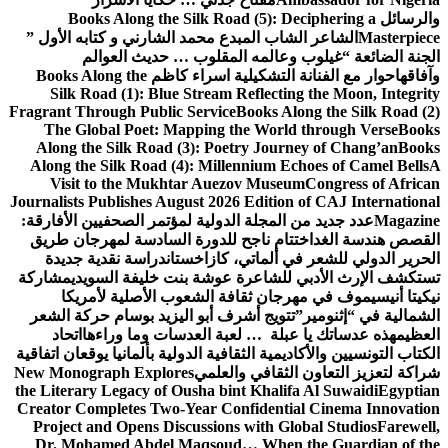
والرسائل
Books Along the Silk Road (5): Deciphering a
Masterpiece
الشاعر الشاب المبدع محمد الشارني و كتابه الأول ”
الجنة الضائعة “
غيلوب وعالمه المقلوب … حديث العوالم
وآفاقها
حوار مع الفنانة التشكيلية اسراء كاظم
Books Along the
Silk Road (1): Blue Stream Reflecting the Moon, Integrity
Fragrant Through Public Service
Books Along the Silk Road (2)
The Global Poet: Mapping the World through Verse
Books
Along the Silk Road (3): Poetry Journey of Chang’an
Books
Along the Silk Road (4): Millennium Echoes of Camel Bells
A
Visit to the Mukhtar Auezov Museum
Congress of African
Journalists Publishes August 2026 Edition of CAJ International
Magazine
عدد جديد من المجلة الدولية لمؤتمر الصحفيين الأفارقة:
القصص هندسة الغد
اختتام ناجح للدورة السادسة لمهرجان طريق
الحرير الدولي للشعر في ألماتي، كازاخستان
دراسة نقدية جديدة
تستكشف الإرث الأدبي للشاعرة عوشة بنت خليفة السويدي
مشاركة
نيكيتا أنيسيموف في مهرجان ثقافة الشعوب الأصلية لأمريكا
الشمالية في “إثنومير”
تتويج أشرف أبو اليزيد بوسام حركة الشعر
العظيم
هذه عدساتك يا عبلة … لعبة العدسات وما وراءها
اتحاد
الكتاب التونسيين والأكاديمية الثقافية الدولية بألمانيا يوقعان اتفاقية
شراكة لتعزيز التعاون الثقافي والعلمي
New Monograph Explores
the Literary Legacy of Ousha bint Khalifa Al Suwaidi
Egyptian
Creator Completes Two-Year Confidential Cinema Innovation
Project and Opens Discussions with Global Studios
Farewell,
Dr. Mohamed Abdel Maqsoud… When the Guardian of the