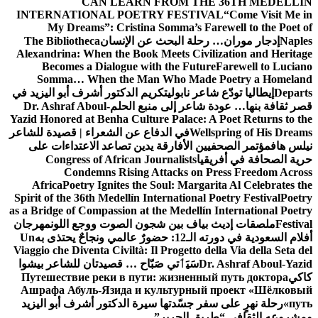
CAN LEARN FROM THE 36TH MEDELLÍN
INTERNATIONAL POETRY FESTIVAL
“Come Visit Me in
My Dreams”: Cristina Somma’s Farewell to the Poet of
Naples
إدجار موران… رحلة البحث عن الإنسان
The Bibliotheca
Alexandrina: When the Book Meets Civilization and Heritage
Becomes a Dialogue with the Future
Farewell to Luciano
Somma… When the Man Who Made Poetry a Homeland
Departs
إيطاليا تودّع شاعر نابولي
تكريم الدكتور أشرف أبو اليزيد في
قصر ثقافة بنها… عودة شاعر إلى منبع الحلم
Dr. Ashraf Aboul-
Yazid Honored at Benha Culture Palace: A Poet Returns to the
Wellspring of His Dreams
في الدفاع عن الشعراء | قصيدة للشاعر
نيلس هاف
مؤتمر الصحفيين الأفارقة يدين تصاعد الاعتداءات على
حرية الصحافة في أفريقيا
Congress of African Journalists
Condemns Rising Attacks on Press Freedom Across
Africa
Poetry Ignites the Soul: Margarita Al Celebrates the
Spirit of the 36th Medellín International Poetry Festival
Poetry
as a Bridge of Compassion at the Medellín International Poetry
Festival
ملصقات إديث بياف بين شجون الصوت ووجع اللون
مهرجان
أفلام السعودية في دورته الـ12: حضورٌ عالمي ونجاحٌ يحتذى به
Un
Viaggio che Diventa Civiltà: Il Progetto della Via della Seta del
Dr. Ashraf Aboul-Yazid
سَيَٲتي صَبّاح … قصيدتان للشاعر بيشوا
كاكي
Путешествие реки в пути: жизненный путь доктора
Ашрафа Абуль-Язида и культурный проект «Шёлковый
путь»
رحلة نهرٍ على سفر جسّدتها سيرة الدكتور أشرف أبو اليزيد
ومشروعه الثقافي “طريق الحرير”