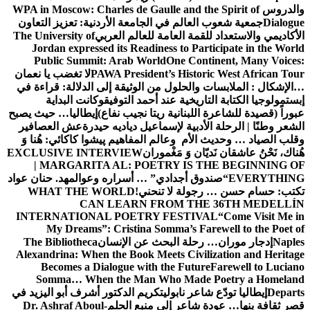
والدروس
WPA in Moscow: Charles de Gaulle and the Spirit of
Dialogue
جمعية شعوب العالم في الجامعة الأردنية: تعزيز التعاون
الأكاديمي والاستعداد للقمة العامة للعالم العربي
The University of
Jordan expressed its Readiness to Participate in the World
Public Summit: Arab World
One Continent, Many Voices:
PAWA President’s Historic West African Tour
لا تغضب يا نعمان
…الإشكال : الملابسات والحلول
من الوثيقة إلى الدلالة: قراءة في
إبستمولوجيا الكتابة التاريخية عند أحمد التوفيق
وكانت البداية
عبوراً (قصيدة للشاعرة اللبنانية ريتا نجيب نفاع)
إيطاليا… حيث يصبح
الشعر وطنًا | الرحلة الأدبية لإسماعيل دياديه حيدرة
عش العصافير
وقلب الصياد … وحديث الأم وعالم المفاهيم
پیشوا کاکائي: هُنا وَ
هُناك، نَحْنُ عاشقان نَديّان وَ مَغْموران
EXCLUSIVE INTERVIEW
| MARGARITA AL: POETRY IS THE BEGINNING OF
EVERYTHING
“صندوق أجدادي” … أسراره وعوالمه
د. حنان عواد
تكتب: حسام حسن … رجولة لا تنحني!
WHAT THE WORLD
CAN LEARN FROM THE 36TH MEDELLÍN
INTERNATIONAL POETRY FESTIVAL
“Come Visit Me in
My Dreams”: Cristina Somma’s Farewell to the Poet of
Naples
إدجار موران… رحلة البحث عن الإنسان
The Bibliotheca
Alexandrina: When the Book Meets Civilization and Heritage
Becomes a Dialogue with the Future
Farewell to Luciano
Somma… When the Man Who Made Poetry a Homeland
Departs
إيطاليا تودّع شاعر نابولي
تكريم الدكتور أشرف أبو اليزيد في
قصر ثقافة بنها… عودة شاعر إلى منبع الحلم
Dr. Ashraf Aboul-