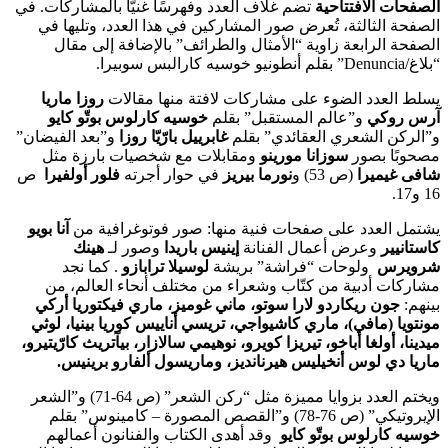
الصفحات الافتتاحية
تضم غلاف العدد وفهرسًا غنيًّا بالمشاركات. في
الصفحة الثالثة، تُعرض صور المشاركين في هذا العدد، وتليها في
الصفحة الرابعة زاوية “الأمثال والطرائف” بالإضافة إلى مقال
“بلاغ/Denuncia” بقلم أنطونيو خوسيه كارالبس سوبيرا.
يسلط العدد الضوء على مشاركات لافتة منها مقالات
روزا ماريا
آرس روكي
و”عالم المستقبل” بقلم
خوسيه كارلوس بوتّو كايو
و”الركن الشعري العقائدي” بقلم
غابرييل بارّيّا روزا
و”بعد الفيضان”
مصحوبًا بصور
سوزانا مورينو
ومقابلات مع شخصيات بارزة مثل
شافى غيميرا
(ص 53) و
نورما بيريز
في حوار أجرته
فلور أولفيرا
ص
16 و17.
يشتمل العدد على صفحات فنية منها: صور فوتوغرافية من
آنا بويو
كاستانيير
وعرض أعمال الفنانة
إينيس باريدا
وصور لـ
هينك
شرويرس
ولوحات “فراشة” بريشة
لوسيلا ترابازو
. كما نجد
مشاركات أدبية من كتّاب وشعراء من مختلف أنحاء العالم، من
بينهم:
جون ريكاردو لارا سوتو، ماني غوميز، ماري فيكتوريا أركي
مونتويا (مافي)، ماري كاشيواجي، تريسي أناييس كوريا بينيا، لوثي
ميدينا، أولغا أباخو، تيريزا كويرو، نوهيمي سالازار، بيآتريث كارّيتيرو،
ماريا دي لوس أنخيليس هيرنانديز، وماريسول ألفارو برينيس
.
ويختم العدد بزوايا مميزة مثل “ركن الشعر” (ص 64-71) و”الشعر
الإيروتيكي” (ص 76-78) و”القصص المصورة – كامينوس” بقلم
خوسيه كارلوس بوتّو كايو
وقد أهدى الكتاب والفنانون أعمالهم