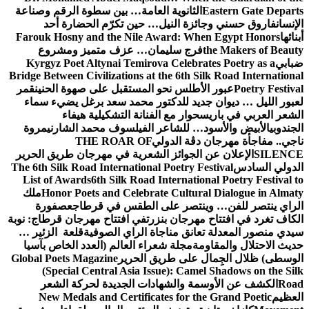
Eastern Gate Departs
الثانوية العامة… بين سطوة الرقم وصناعة
الإنسان
فاروق حسني وجائزة النيل… حين تكرّم الحضارة أحد
أبنائها
Farouk Hosny and the Nile Award: When Egypt Honors
the Makers of Beauty
فرج سليمان… عزف متميز ومشروع
ضبابي
Kyrgyz Poet Altynai Temirova Celebrates Poetry as a
Bridge Between Civilizations at the 6th Silk Road International
Poetry Festival
عبور الأطلس نحو المستقبل على صهوة الحنين
قمر
لعبور الليل … ديوان جديد للدكتور محمد سعد برغل يضيء سماء
الشعر العربي في باريس
حوار مع الفنانة التشكيلية هيفاء
الجندوبي
الأبيض والأسود… للشاعر الفيلسوف محمد الشارني
مروة
ناجي.. مفاجأة مهرجان دڨة الدولي
THE ROAR OF
SILENCE
الإعلان عن الجوائز الشعرية في مهرجان طريق الحرير
الدولي السادس
The 6th Silk Road International Poetry Festival
List of Awards
6th Silk Road International Poetry Festival to
Honor Poets and Celebrate Cultural Dialogue in Almaty
ملك
الراي ينتصر للفن… وينتصر على الطقس في قرطاج
عصفورة
الكاف تغرد في افتتاح مهرجان بنزرت
في افتتاح مهرجان قرطاج: نوبة
سيدي منصور المعدلة تعانق مناجاة الراي الصوفية
قلعة الزئير …
حديث الاحتلال والمقاومة
مجلة شعراء العالم (العدد الخاص بآسيا
الوسطى) ظلال الجِمال على طريق الحرير
Global Poets Magazine
(Special Central Asia Issue): Camel Shadows on the Silk
Road
الكشف عن الأوسمة والشهادات الجديدة لحركة الشعر
العظيم
New Medals and Certificates for the Grand Poetic