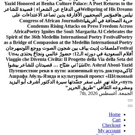
Yazid Honored at Benha Culture Palace: A Poet Returns to the
Wellspring of His Dreams
في الدفاع عن الشعراء | قصيدة للشاعر
نيلس هاف
مؤتمر الصحفيين الأفارقة يدين تصاعد الاعتداءات على
حرية الصحافة في أفريقيا
Congress of African Journalists
Condemns Rising Attacks on Press Freedom Across
Africa
Poetry Ignites the Soul: Margarita Al Celebrates the
Spirit of the 36th Medellín International Poetry Festival
Poetry
as a Bridge of Compassion at the Medellín International Poetry
Festival
ملصقات إديث بياف بين شجون الصوت ووجع اللون
مهرجان
أفلام السعودية في دورته الـ12: حضورٌ عالمي ونجاحٌ يحتذى به
Un
Viaggio che Diventa Civiltà: Il Progetto della Via della Seta del
Dr. Ashraf Aboul-Yazid
سَيَٲتي صَبّاح … قصيدتان للشاعر بيشوا
كاكي
Путешествие реки в пути: жизненный путь доктора
Ашрафа Абуль-Язида и культурный проект «Шёлковый
путь»
رحلة نهرٍ على سفر جسّدتها سيرة الدكتور أشرف أبو اليزيد
ومشروعه الثقافي “طريق الحرير”
الجمعة. أغسطس 7th, 2026
Home
Cart
Checkout
My account