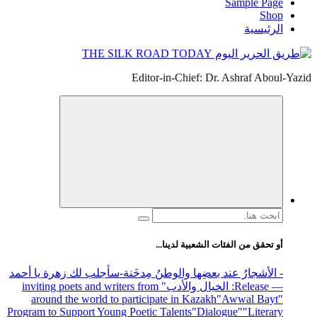
Sample Page
Shop
الرئيسية
Editor-in-Chief: Dr. Ashraf Aboul-Yazid
البحث
عن:
أو تحقق من الفئات الشعبية لدينا...
- الأشجارُ عند بعضِها والوطنُ مِدخَنة
-سأجلب لك زهرة يا أحمد
— Release
: الخيال والأدب
" inviting poets and writers from
around the world to participate in Kazakh
"Awwal Bayt"
Program to Support Young Poetic Talents
"Dialogue"
"Literary