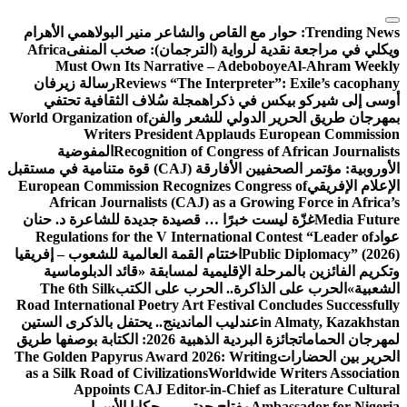
التجاوز
إلى
Trending News:
حوار مع القاص والشاعر منير البولاهمي
الأهرام
المحتوى
ويكلي في مراجعة نقدية لرواية (الترجمان): صخب المنفى
Africa
Must Own Its Narrative – Adeboboye
Al-Ahram Weekly
Reviews “The Interpreter”: Exile’s cacophany
رسالة زيرفان
أوسى إلى شيركو بيكس في ذكراه
مجلة سُلاف الثقافية تحتفي
بمهرجان طريق الحرير الدولي للشعر والفن
World Organization of
Writers President Applauds European Commission
Recognition of Congress of African Journalists
المفوضية
الأوروبية: مؤتمر الصحفيين الأفارقة (CAJ) قوة متنامية في مستقبل
الإعلام الإفريقي
European Commission Recognizes Congress of
African Journalists (CAJ) as a Growing Force in Africa’s
Media Future
غزّة ليست خبرًا … قصيدة جديدة للشاعرة د. حنان
عواد
Regulations for the V International Contest “Leader of
Public Diplomacy” (2026)
اختتام القمة العالمية للشعوب – إفريقيا
وتكريم الفائزين بالمرحلة الإقليمية لمسابقة «قائد الدبلوماسية
الشعبية»
الحرب على الذاكرة.. الحرب على الكتب
The 6th Silk
Road International Poetry Art Festival Concludes Successfully
in Almaty, Kazakhstan
عندليب الماندينج.. يحتفل بالذكرى الستين
لمهرجان الحمامات
جائزة البردية الذهبية 2026: الكتابة بوصفها طريق
الحرير بين الحضارات
The Golden Papyrus Award 2026: Writing
as a Silk Road of Civilizations
Worldwide Writers Association
Appoints CAJ Editor-in-Chief as Literature Cultural
Ambassador for Nigeria
مفتاح جدتي … حكايا الأسرار