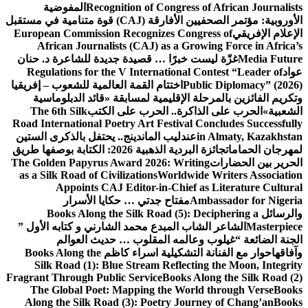
Recognition of Congress of African Journalists
المفوضية
الأوروبية: مؤتمر الصحفيين الأفارقة (CAJ) قوة متنامية في مستقبل
الإعلام الإفريقي
European Commission Recognizes Congress of
African Journalists (CAJ) as a Growing Force in Africa’s
Media Future
غزّة ليست خبرًا … قصيدة جديدة للشاعرة د. حنان
عواد
Regulations for the V International Contest “Leader of
Public Diplomacy” (2026)
اختتام القمة العالمية للشعوب – إفريقيا
وتكريم الفائزين بالمرحلة الإقليمية لمسابقة «قائد الدبلوماسية
الشعبية»
الحرب على الذاكرة.. الحرب على الكتب
The 6th Silk
Road International Poetry Art Festival Concludes Successfully
in Almaty, Kazakhstan
عندليب الماندينج.. يحتفل بالذكرى الستين
لمهرجان الحمامات
جائزة البردية الذهبية 2026: الكتابة بوصفها طريق
الحرير بين الحضارات
The Golden Papyrus Award 2026: Writing
as a Silk Road of Civilizations
Worldwide Writers Association
Appoints CAJ Editor-in-Chief as Literature Cultural
Ambassador for Nigeria
مفتاح جدتي … حكايا الأسرار
والرسائل
Books Along the Silk Road (5): Deciphering a
Masterpiece
الشاعر الشاب المبدع محمد الشارني و كتابه الأول ”
الجنة الضائعة “
غيلوب وعالمه المقلوب … حديث العوالم
وآفاقها
حوار مع الفنانة التشكيلية اسراء كاظم
Books Along the
Silk Road (1): Blue Stream Reflecting the Moon, Integrity
Fragrant Through Public Service
Books Along the Silk Road (2)
The Global Poet: Mapping the World through Verse
Books
Along the Silk Road (3): Poetry Journey of Chang’an
Books