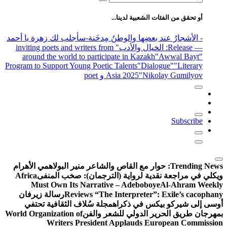
عن:
أو تحقق من الفئات الشعبية لدينا...
- الأشجارُ عند بعضِها والوطنُ مِدخَنة
-سأجلب لك زهرة يا أحمد
— Release
: الخيال والأدب
" inviting poets and writers from
around the world to participate in Kazakh
"Awwal Bayt"
Program to Support Young Poetic Talents
"Dialogue"
"Literary
"Nikolay Gumilyov و poet
Asia 2025
Subscribe
Trending News:
حوار مع القاص والشاعر منير البولاهمي
الأهرام
ويكلي في مراجعة نقدية لرواية (الترجمان): صخب المنفى
Africa
Must Own Its Narrative – Adeboboye
Al-Ahram Weekly
Reviews “The Interpreter”: Exile’s cacophany
رسالة زيرفان
أوسى إلى شيركو بيكس في ذكراه
مجلة سُلاف الثقافية تحتفي
بمهرجان طريق الحرير الدولي للشعر والفن
World Organization of
Writers President Applauds European Commission