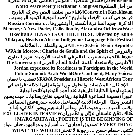
Movement
كازاخستان تستضيف المؤتمر العالمي لقراءات شعرية
من أجل السلام
World Peace Poetry Recitation Congress to
Convene in Kazakhstan
الإفتاء بين سلطة النص وحركة التاريخ:
قراءة في كتاب “الإفتاء والتاريخ” لأحمد التوفيق
الكونية الروسية…
الذاكرة: جديد الشاعرة ألكسندرا أوتشيروفا
Russian Cosmism…
Memory: A New Poetry Collection by Alexandra Ochirova
Wale
Okediran’s TENANTS OF THE HOUSE Directed by Kunle
Afolayan, Heads to African Indigenous Language Film Festival
(AILFF) 2026 in Benin Republic.
زيد والنملة … العلاقات
والدروس
WPA in Moscow: Charles de Gaulle and the Spirit of
Dialogue
جمعية شعوب العالم في الجامعة الأردنية: تعزيز التعاون
الأكاديمي والاستعداد للقمة العامة للعالم العربي
The University of
Jordan expressed its Readiness to Participate in the World
Public Summit: Arab World
One Continent, Many Voices:
PAWA President’s Historic West African Tour
لا تغضب يا نعمان
…الإشكال : الملابسات والحلول
من الوثيقة إلى الدلالة: قراءة في
إبستمولوجيا الكتابة التاريخية عند أحمد التوفيق
وكانت البداية
عبوراً (قصيدة للشاعرة اللبنانية ريتا نجيب نفاع)
إيطاليا… حيث يصبح
الشعر وطنًا | الرحلة الأدبية لإسماعيل دياديه حيدرة
عش العصافير
وقلب الصياد … وحديث الأم وعالم المفاهيم
پیشوا کاکائي: هُنا وَ
هُناك، نَحْنُ عاشقان نَديّان وَ مَغْموران
EXCLUSIVE INTERVIEW
| MARGARITA AL: POETRY IS THE BEGINNING OF
EVERYTHING
“صندوق أجدادي” … أسراره وعوالمه
د. حنان عواد
تكتب: حسام حسن … رجولة لا تنحني!
WHAT THE WORLD