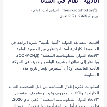
الأدبية” تقام في أستانا
thesilkroadtoday
أحداث
,
أدب
,
إعلام
يونيو 7, 2025
0 تعليق
أقيمت المسابقة الدولية “آسيا الأدبية” للمرة الرابعة في
العاصمة الكازاخية أستانا، بتنظيم من الجمعية العامة
“الاتحاد الدولي للدبلوماسية الشعبية” (ОО-МСНД).
وبالنظر إلى نطاق المشروع الواسع وأهميته في الحركة
الأدبية العالمية، أودّ أن أستعرض بإيجاز تاريخ هذه
المسابقة.
استُلهمت فكرة إطلاق المسابقة من قبل الشخصية العامة
الكازاخية والكاتب المعروف
بخيت رستموف
، مؤسس
“الاتحاد الدولي للدبلوماسية الشعبية”. ففي عام 2020،
نظمت الجمعية أول مسابقة أدبية دولية في كازاخستان