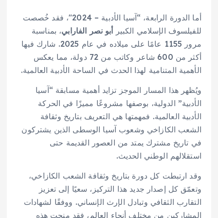
أما الدورة الرابعة، “آسيا الأدبية – 2024″، فقد خُصصت
للفيلسوف الإسلامي الكبير
أبو نصر الفارابي
، بمناسبة
مرور 1155 عامًا على ميلاده في عام 2025. شارك فيها
أكثر من 600 شاعر وكاتب من 72 دولة، مما يعكس
الأهمية المتنامية لهذا الحدث في الساحة الأدبية العالمية.
ويُظهر هذا المسار الموجز تزايد أهمية مسابقة “آسيا
الأدبية” الدولية، بوصفها مشروعًا مميزًا في الحركة
الأدبية العالمية. فمهمتها هي التعريف بتاريخ وثقافة
الشعب الكازاخي وشعوب آسيا الوسطى الذين يشتركون
في تاريخ مشترك يمتد من العصور القديمة حتى
استقلالهم الوطني الحديث.
وقد ارتبطت كل دورة بتاريخ وثقافة الشعب الكازاخي،
وتعمّق كل إصدار جديد هذا التركيز، سعيًا إلى تعزيز
التقارب الثقافي وتبادل الإرث الإنساني. ووفقًا لشهادات
المشاركين من مختلف أنحاء العالم، فقد منحت هذه