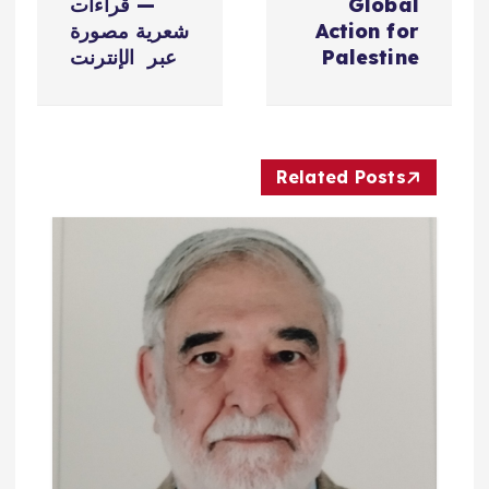
Global
— قراءات
ح
Action for
شعرية مصورة
Palestine
عبر الإنترنت
ا
ل
Related Posts
م
ق
ا
ل
ا
ت