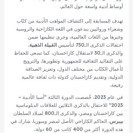
أوساط أدبية واسعة حول العالم.
تهدف المسابقة إلى اكتشاف المواهب الأدبية من كتّاب
وشعراء وروائيين يبدعون في اللغة الكازاخية والروسية
وغيرها من اللغات العالمية، وجرى تنظيمها ضمن
احتفالات الذكرى الـ750 لتأسيس
القبيلة الذهبية
،
والذكرى الـ30 لاستقلال كازاخستان. كما تسعى للحفاظ
على التقاليد الثقافية للجمهورية وتطويرها، والترويج
لأعمال الكتّاب من مختلف الدول، وتعزيز الصداقة
الدولية، وتقديم كازاخستان كدولة ذات ثقافة عالمية
رفيعة.
في عام 2023، خُصصت الدورة الثالثة “آسيا الأدبية –
2023” للاحتفال بالذكرى الثلاثين للعلاقات الدبلوماسية
بين كازاخستان ومصر، والذكرى الـ800 لميلاد السلطان
بيبرس
، الحاكم الكازاخي الأصل لمصر وسوريا. شارك في
هذه الدورة أكثر من 400 كاتب من 60 دولة.