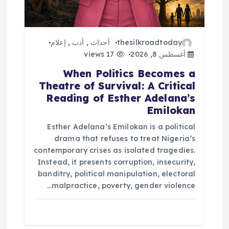
thesilkroadtoday
أحداث
,
أدب
,
إعلام
أغسطس 8, 2026
17 views
When Politics Becomes a
Theatre of Survival: A Critical
Reading of Esther Adelana’s
Emilokan
Esther Adelana’s Emilokan is a political
drama that refuses to treat Nigeria’s
contemporary crises as isolated tragedies.
Instead, it presents corruption, insecurity,
banditry, political manipulation, electoral
malpractice, poverty, gender violence…