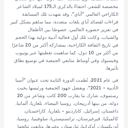
مخصصة للشعر، احتفاءً بالذكرى الـ175 لميلاد الشاعر
الكازاخي العالمي “أباي”. وقد شهدت تلك المسابقة
قراءات لقصائد أباي بلغات متعددة، مما ساهم بشكل كبير
في تعزيز حضوره العالمي، خصوصًا بين الأطفال
والشباب. وكانت تلك أول فعالية أدبية دولية بهذا الحجم
في تاريخ الثقافة الكازاخية، بمشاركة أكثر من 20 شاعرًا
من أكثر من 10 دول، كما ساهمت تغطيتها عبر يوتيوب
وفيسبوك وفي أوساط متابعي الجمعية في توسيع نطاق
تأثيرها.
في عام 2021، نُظمت الدورة الثانية تحت عنوان “آسيا
الأدبية – 2021”. وبفضل جهود الجمعية ورئيسها بخيت
رستموف، شارك ما يقارب 200 كاتب وشاعر من 20
دولة، من بينها أذربيجان، روسيا البيضاء، بلغاريا، ألمانيا،
داغستان، إسرائيل، كاباردينو – بلقاريا، كازاخستان،
كالميكيا، قيرغيزستان، ترانسنيستريا، سلوفينيا، روسيا،
أوزبكستان، أوكرانيا، تتارستان، وغيرها. وتابعت نتائجها