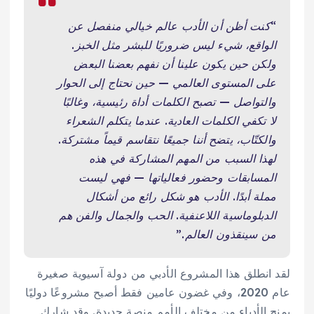
“كنت أظن أن الأدب عالم خيالي منفصل عن
الواقع، شيء ليس ضروريًا للبشر مثل الخبز.
ولكن حين يكون علينا أن نفهم بعضنا البعض
على المستوى العالمي — حين نحتاج إلى الحوار
والتواصل — تصبح الكلمات أداة رئيسية، وغالبًا
لا تكفي الكلمات العادية. عندما يتكلم الشعراء
والكتّاب، يتضح أننا جميعًا نتقاسم قيماً مشتركة.
لهذا السبب من المهم المشاركة في هذه
المسابقات وحضور فعالياتها — فهي ليست
مملة أبدًا. الأدب هو شكل رائع من أشكال
الدبلوماسية اللاعنفية. الحب والجمال والفن هم
من سينقذون العالم.”
لقد انطلق هذا المشروع الأدبي من دولة آسيوية صغيرة
عام 2020، وفي غضون عامين فقط أصبح مشروعًا دوليًا
يمنح الأدباء من مختلف الأمم منصة جديدة. وقد شارك