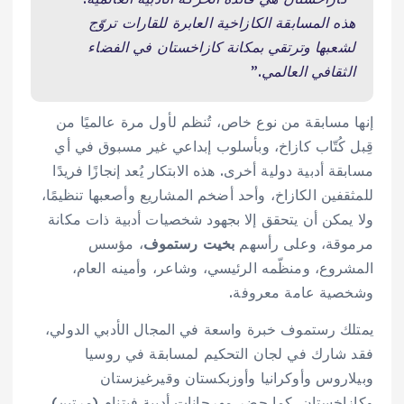
هذه المسابقة الكازاخية العابرة للقارات تروّج
لشعبها وترتقي بمكانة كازاخستان في الفضاء
الثقافي العالمي.”
إنها مسابقة من نوع خاص، تُنظم لأول مرة عالميًا من
قِبل كُتّاب كازاخ، وبأسلوب إبداعي غير مسبوق في أي
مسابقة أدبية دولية أخرى. هذه الابتكار يُعد إنجازًا فريدًا
للمثقفين الكازاخ، وأحد أضخم المشاريع وأصعبها تنظيمًا،
ولا يمكن أن يتحقق إلا بجهود شخصيات أدبية ذات مكانة
مرموقة، وعلى رأسهم
بخيت رستموف
، مؤسس
المشروع، ومنظّمه الرئيسي، وشاعر، وأمينه العام،
وشخصية عامة معروفة.
يمتلك رستموف خبرة واسعة في المجال الأدبي الدولي،
فقد شارك في لجان التحكيم لمسابقة في روسيا
وبيلاروس وأوكرانيا وأوزبكستان وقيرغيزستان
وكازاخستان. كما حضر مهرجانات أدبية فيتنام (مرتين)،