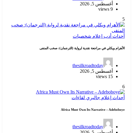
أغسطس 5, 2026
9 views
5
أحداث
أدب
إعلام
شخصيات
الأهرام ويكلي في مراجعة نقدية لرواية (الترجمان): صخب المنفى
thesilkroadtoday
أغسطس 5, 2026
15 views
6
أحداث
إعلام
جاليري
لقاءات
Africa Must Own Its Narrative – Adeboboye
thesilkroadtoday
أغسطس 5, 2026