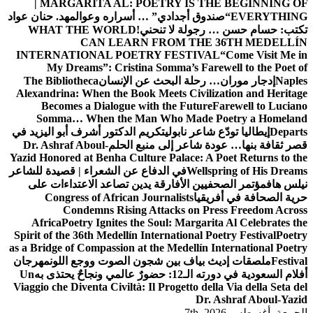
| MARGARITA AL: POETRY IS THE BEGINNING OF
EVERYTHING
“صندوق أجدادي” … أسراره وعوالمه
د. حنان عواد
تكتب: حسام حسن … رجولة لا تنحني!
WHAT THE WORLD
CAN LEARN FROM THE 36TH MEDELLÍN
INTERNATIONAL POETRY FESTIVAL
“Come Visit Me in
My Dreams”: Cristina Somma’s Farewell to the Poet of
Naples
إدجار موران… رحلة البحث عن الإنسان
The Bibliotheca
Alexandrina: When the Book Meets Civilization and Heritage
Becomes a Dialogue with the Future
Farewell to Luciano
Somma… When the Man Who Made Poetry a Homeland
Departs
إيطاليا تودّع شاعر نابولي
تكريم الدكتور أشرف أبو اليزيد في
قصر ثقافة بنها… عودة شاعر إلى منبع الحلم
Dr. Ashraf Aboul-
Yazid Honored at Benha Culture Palace: A Poet Returns to the
Wellspring of His Dreams
في الدفاع عن الشعراء | قصيدة للشاعر
نيلس هاف
مؤتمر الصحفيين الأفارقة يدين تصاعد الاعتداءات على
حرية الصحافة في أفريقيا
Congress of African Journalists
Condemns Rising Attacks on Press Freedom Across
Africa
Poetry Ignites the Soul: Margarita Al Celebrates the
Spirit of the 36th Medellín International Poetry Festival
Poetry
as a Bridge of Compassion at the Medellín International Poetry
Festival
ملصقات إديث بياف بين شجون الصوت ووجع اللون
مهرجان
أفلام السعودية في دورته الـ12: حضورٌ عالمي ونجاحٌ يحتذى به
Un
Viaggio che Diventa Civiltà: Il Progetto della Via della Seta del
Dr. Ashraf Aboul-Yazid
الجمعة. أغسطس 7th, 2026