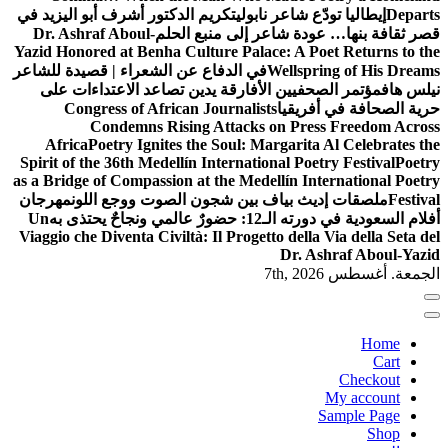
Departs
إيطاليا تودّع شاعر نابولي
تكريم الدكتور أشرف أبو اليزيد في
قصر ثقافة بنها… عودة شاعر إلى منبع الحلم
Dr. Ashraf Aboul-
Yazid Honored at Benha Culture Palace: A Poet Returns to the
Wellspring of His Dreams
في الدفاع عن الشعراء | قصيدة للشاعر
نيلس هاف
مؤتمر الصحفيين الأفارقة يدين تصاعد الاعتداءات على
حرية الصحافة في أفريقيا
Congress of African Journalists
Condemns Rising Attacks on Press Freedom Across
Africa
Poetry Ignites the Soul: Margarita Al Celebrates the
Spirit of the 36th Medellín International Poetry Festival
Poetry
as a Bridge of Compassion at the Medellín International Poetry
Festival
ملصقات إديث بياف بين شجون الصوت ووجع اللون
مهرجان
أفلام السعودية في دورته الـ12: حضورٌ عالمي ونجاحٌ يحتذى به
Un
Viaggio che Diventa Civiltà: Il Progetto della Via della Seta del
Dr. Ashraf Aboul-Yazid
الجمعة. أغسطس 7th, 2026
Home
Cart
Checkout
My account
Sample Page
Shop