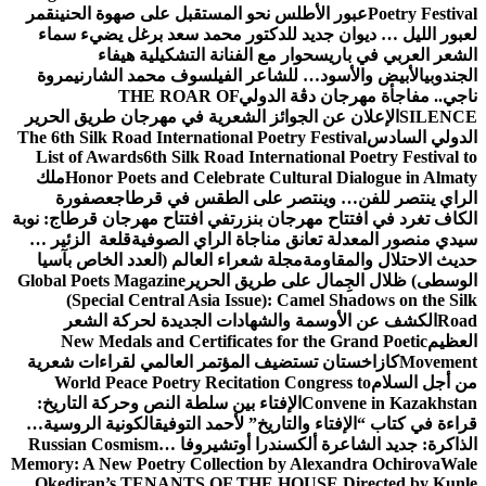
Poetry Festival
عبور الأطلس نحو المستقبل على صهوة الحنين
قمر
لعبور الليل … ديوان جديد للدكتور محمد سعد برغل يضيء سماء
الشعر العربي في باريس
حوار مع الفنانة التشكيلية هيفاء
الجندوبي
الأبيض والأسود… للشاعر الفيلسوف محمد الشارني
مروة
ناجي.. مفاجأة مهرجان دڨة الدولي
THE ROAR OF
SILENCE
الإعلان عن الجوائز الشعرية في مهرجان طريق الحرير
الدولي السادس
The 6th Silk Road International Poetry Festival
List of Awards
6th Silk Road International Poetry Festival to
Honor Poets and Celebrate Cultural Dialogue in Almaty
ملك
الراي ينتصر للفن… وينتصر على الطقس في قرطاج
عصفورة
الكاف تغرد في افتتاح مهرجان بنزرت
في افتتاح مهرجان قرطاج: نوبة
سيدي منصور المعدلة تعانق مناجاة الراي الصوفية
قلعة الزئير …
حديث الاحتلال والمقاومة
مجلة شعراء العالم (العدد الخاص بآسيا
الوسطى) ظلال الجِمال على طريق الحرير
Global Poets Magazine
(Special Central Asia Issue): Camel Shadows on the Silk
Road
الكشف عن الأوسمة والشهادات الجديدة لحركة الشعر
العظيم
New Medals and Certificates for the Grand Poetic
Movement
كازاخستان تستضيف المؤتمر العالمي لقراءات شعرية
من أجل السلام
World Peace Poetry Recitation Congress to
Convene in Kazakhstan
الإفتاء بين سلطة النص وحركة التاريخ:
قراءة في كتاب “الإفتاء والتاريخ” لأحمد التوفيق
الكونية الروسية…
الذاكرة: جديد الشاعرة ألكسندرا أوتشيروفا
Russian Cosmism…
Memory: A New Poetry Collection by Alexandra Ochirova
Wale
Okediran’s TENANTS OF THE HOUSE Directed by Kunle