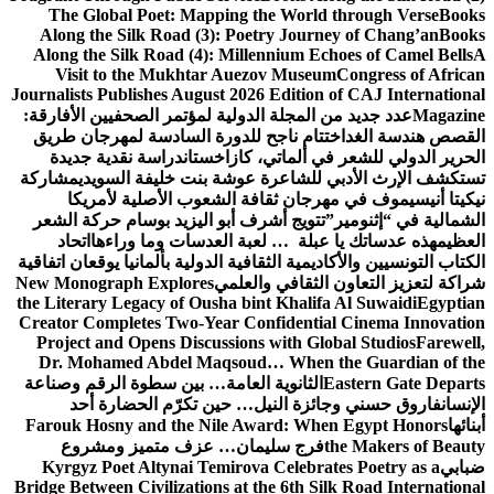
The Global Poet: Mapping the World through Verse
Books
Along the Silk Road (3): Poetry Journey of Chang’an
Books
Along the Silk Road (4): Millennium Echoes of Camel Bells
A
Visit to the Mukhtar Auezov Museum
Congress of African
Journalists Publishes August 2026 Edition of CAJ International
Magazine
عدد جديد من المجلة الدولية لمؤتمر الصحفيين الأفارقة:
القصص هندسة الغد
اختتام ناجح للدورة السادسة لمهرجان طريق
الحرير الدولي للشعر في ألماتي، كازاخستان
دراسة نقدية جديدة
تستكشف الإرث الأدبي للشاعرة عوشة بنت خليفة السويدي
مشاركة
نيكيتا أنيسيموف في مهرجان ثقافة الشعوب الأصلية لأمريكا
الشمالية في “إثنومير”
تتويج أشرف أبو اليزيد بوسام حركة الشعر
العظيم
هذه عدساتك يا عبلة … لعبة العدسات وما وراءها
اتحاد
الكتاب التونسيين والأكاديمية الثقافية الدولية بألمانيا يوقعان اتفاقية
شراكة لتعزيز التعاون الثقافي والعلمي
New Monograph Explores
the Literary Legacy of Ousha bint Khalifa Al Suwaidi
Egyptian
Creator Completes Two-Year Confidential Cinema Innovation
Project and Opens Discussions with Global Studios
Farewell,
Dr. Mohamed Abdel Maqsoud… When the Guardian of the
Eastern Gate Departs
الثانوية العامة… بين سطوة الرقم وصناعة
الإنسان
فاروق حسني وجائزة النيل… حين تكرّم الحضارة أحد
أبنائها
Farouk Hosny and the Nile Award: When Egypt Honors
the Makers of Beauty
فرج سليمان… عزف متميز ومشروع
ضبابي
Kyrgyz Poet Altynai Temirova Celebrates Poetry as a
Bridge Between Civilizations at the 6th Silk Road International