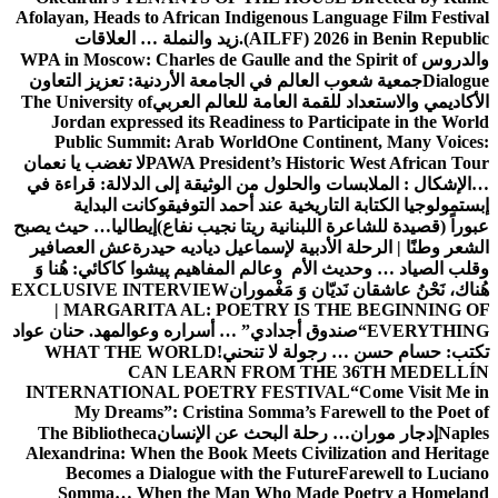
Afolayan, Heads to African Indigenous Language Film Festival
(AILFF) 2026 in Benin Republic.
زيد والنملة … العلاقات
والدروس
WPA in Moscow: Charles de Gaulle and the Spirit of
Dialogue
جمعية شعوب العالم في الجامعة الأردنية: تعزيز التعاون
الأكاديمي والاستعداد للقمة العامة للعالم العربي
The University of
Jordan expressed its Readiness to Participate in the World
Public Summit: Arab World
One Continent, Many Voices:
PAWA President’s Historic West African Tour
لا تغضب يا نعمان
…الإشكال : الملابسات والحلول
من الوثيقة إلى الدلالة: قراءة في
إبستمولوجيا الكتابة التاريخية عند أحمد التوفيق
وكانت البداية
عبوراً (قصيدة للشاعرة اللبنانية ريتا نجيب نفاع)
إيطاليا… حيث يصبح
الشعر وطنًا | الرحلة الأدبية لإسماعيل دياديه حيدرة
عش العصافير
وقلب الصياد … وحديث الأم وعالم المفاهيم
پیشوا کاکائي: هُنا وَ
هُناك، نَحْنُ عاشقان نَديّان وَ مَغْموران
EXCLUSIVE INTERVIEW
| MARGARITA AL: POETRY IS THE BEGINNING OF
EVERYTHING
“صندوق أجدادي” … أسراره وعوالمه
د. حنان عواد
تكتب: حسام حسن … رجولة لا تنحني!
WHAT THE WORLD
CAN LEARN FROM THE 36TH MEDELLÍN
INTERNATIONAL POETRY FESTIVAL
“Come Visit Me in
My Dreams”: Cristina Somma’s Farewell to the Poet of
Naples
إدجار موران… رحلة البحث عن الإنسان
The Bibliotheca
Alexandrina: When the Book Meets Civilization and Heritage
Becomes a Dialogue with the Future
Farewell to Luciano
Somma… When the Man Who Made Poetry a Homeland