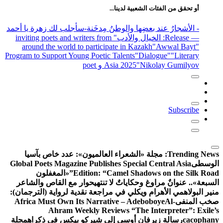
أو تحقق من الفئات الشعبية لدينا...
- الأشجارُ عند بعضِها والوطنُ مِدخَنة
-سأجلب لك زهرة يا أحمد
— Release
: الخيال والأدب
" inviting poets and writers from
around the world to participate in Kazakh
"Awwal Bayt"
Program to Support Young Poetic Talents
"Dialogue"
"Literary
"Nikolay Gumilyov و poet
Asia 2025
Subscribe
Trending News:
مجلة «الشعراء العالميون»: عدد خاص بآسيا
الوسطى
Global Poets Magazine Publishes Special Central Asia
Edition: “Camel Shadows on the Silk Road”
«المغفلون
السبعة».. عنوانٌ مراوغ وحكاياتٌ لا تنتهي
حوار مع القاص والشاعر
منير البولاهمي
الأهرام ويكلي في مراجعة نقدية لرواية (الترجمان):
صخب المنفى
Al-
Africa Must Own Its Narrative – Adeboboye
Ahram Weekly Reviews “The Interpreter”: Exile’s
cacophany
رسالة زيرفان أوسى إلى شيركو بيكس في ذكراه
مجلة