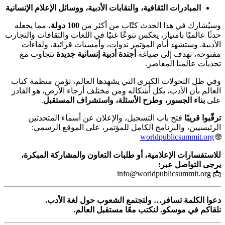
المبادرات الثقافية، والنقابات الأدبية، ووسائل الإعلام الإنسانية
وسيُشارك في هذا الحدث كتّاب من أكثر من
100 دولة
، مما يجعله
حدثًا عالميًا بامتياز، يعكس تنوعًا غنيًا في اللغات والثقافات والتجارب
الأدبية. وستشهد أيام المؤتمر ندوات، وأمسيات قرائية، ولقاءات
مفتوحة، تهدف إلى صياغة
أجندة أدبية إنسانية جديدة
تتجاوب مع
تحديات عالمنا المعاصر.
وفي ظل التحولات الكبرى التي يشهدها العالم، تؤمن منظمة كتاب
العالم بأن الأدب، بكل أشكاله ومن مختلف أرجاء الأرض، هو القادر
على
بناء الجسور، وطرح الأسئلة، واستشراف المستقبل
.
ترقّبوا قريبًا
فتح باب التسجيل، والإعلان عن أسماء المتحدثين
الرئيسيين، والبرنامج الكامل للمؤتمر، على الموقع الرسمي:
worldpublicsummit.org
🌐
للاستفسارات الإعلامية، أو طلبات التعاون والمشاركة المبكرة،
يرجى التواصل عبر:
info@worldpublicsummit.org
📩
دعوا الكلمة تسافر… ولتجتمع الشعوب حول لغة الأدب.
نلقاكم في موسكو. لنكتب معًا مستقبل العالم.