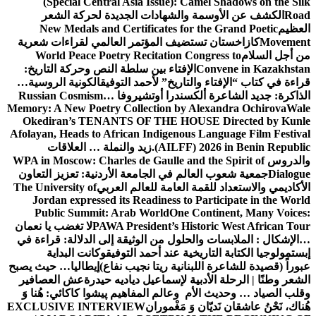
(Special Central Asia Issue): Camel Shadows on the Silk
Road
الكشف عن الأوسمة والشهادات الجديدة لحركة الشعر
العظيم
New Medals and Certificates for the Grand Poetic
Movement
كازاخستان تستضيف المؤتمر العالمي لقراءات شعرية
من أجل السلام
World Peace Poetry Recitation Congress to
Convene in Kazakhstan
الإفتاء بين سلطة النص وحركة التاريخ:
قراءة في كتاب “الإفتاء والتاريخ” لأحمد التوفيق
الكونية الروسية…
الذاكرة: جديد الشاعرة ألكسندرا أوتشيروفا
Russian Cosmism…
Memory: A New Poetry Collection by Alexandra Ochirova
Wale
Okediran’s TENANTS OF THE HOUSE Directed by Kunle
Afolayan, Heads to African Indigenous Language Film Festival
(AILFF) 2026 in Benin Republic.
زيد والنملة … العلاقات
والدروس
WPA in Moscow: Charles de Gaulle and the Spirit of
Dialogue
جمعية شعوب العالم في الجامعة الأردنية: تعزيز التعاون
الأكاديمي والاستعداد للقمة العامة للعالم العربي
The University of
Jordan expressed its Readiness to Participate in the World
Public Summit: Arab World
One Continent, Many Voices:
PAWA President’s Historic West African Tour
لا تغضب يا نعمان
…الإشكال : الملابسات والحلول
من الوثيقة إلى الدلالة: قراءة في
إبستمولوجيا الكتابة التاريخية عند أحمد التوفيق
وكانت البداية
عبوراً (قصيدة للشاعرة اللبنانية ريتا نجيب نفاع)
إيطاليا… حيث يصبح
الشعر وطنًا | الرحلة الأدبية لإسماعيل دياديه حيدرة
عش العصافير
وقلب الصياد … وحديث الأم وعالم المفاهيم
پیشوا کاکائي: هُنا وَ
هُناك، نَحْنُ عاشقان نَديّان وَ مَغْموران
EXCLUSIVE INTERVIEW