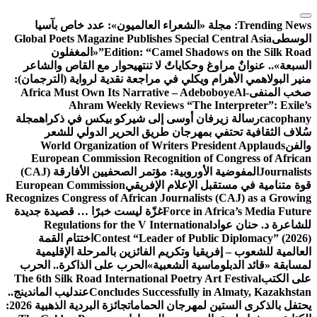
التجاوز
إلى
Trending News:
مجلة «الشعراء العالميون»: عدد خاص بآسيا
المحتوى
الوسطى
Global Poets Magazine Publishes Special Central Asia
Edition: “Camel Shadows on the Silk Road”
«المغفلون
السبعة».. عنوانٌ مراوغ وحكاياتٌ لا تنتهي
حوار مع القاص والشاعر
منير البولاهمي
الأهرام ويكلي في مراجعة نقدية لرواية (الترجمان):
صخب المنفى
Al-
Africa Must Own Its Narrative – Adeboboye
Ahram Weekly Reviews “The Interpreter”: Exile’s
cacophany
رسالة زيرفان أوسى إلى شيركو بيكس في ذكراه
مجلة
سُلاف الثقافية تحتفي بمهرجان طريق الحرير الدولي للشعر
والفن
World Organization of Writers President Applauds
European Commission Recognition of Congress of African
Journalists
المفوضية الأوروبية: مؤتمر الصحفيين الأفارقة (CAJ)
قوة متنامية في مستقبل الإعلام الإفريقي
European Commission
Recognizes Congress of African Journalists (CAJ) as a Growing
Force in Africa’s Media Future
غزّة ليست خبرًا … قصيدة جديدة
للشاعرة د. حنان عواد
Regulations for the V International
Contest “Leader of Public Diplomacy” (2026)
اختتام القمة
العالمية للشعوب – إفريقيا وتكريم الفائزين بالمرحلة الإقليمية
لمسابقة «قائد الدبلوماسية الشعبية»
الحرب على الذاكرة.. الحرب
على الكتب
The 6th Silk Road International Poetry Art Festival
Concludes Successfully in Almaty, Kazakhstan
عندليب الماندينج..
يحتفل بالذكرى الستين لمهرجان الحمامات
جائزة البردية الذهبية 2026: