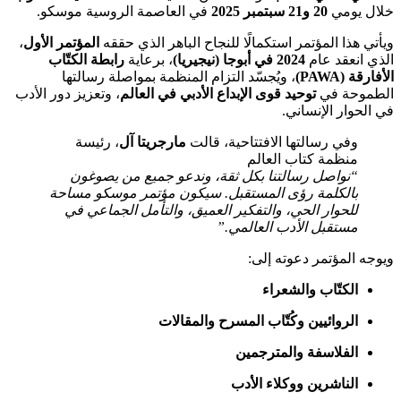
خلال يومي
20 و21 سبتمبر 2025
في العاصمة الروسية موسكو.
ويأتي هذا المؤتمر استكمالًا للنجاح الباهر الذي حققه
المؤتمر الأول
،
الذي انعقد عام
2024 في أبوجا (نيجيريا)
، برعاية
رابطة الكتّاب
الأفارقة (PAWA)
، ويُجسّد التزام المنظمة بمواصلة رسالتها
الطموحة في
توحيد قوى الإبداع الأدبي في العالم
، وتعزيز دور الأدب
في الحوار الإنساني.
وفي رسالتها الافتتاحية، قالت
مارجريتا آل
، رئيسة
منظمة كتاب العالم
“نواصل رسالتنا بكل ثقة، وندعو جميع من يصوغون
بالكلمة رؤى المستقبل. سيكون مؤتمر موسكو مساحة
للحوار الحي، والتفكير العميق، والتأمل الجماعي في
مستقبل الأدب العالمي.”
ويوجه المؤتمر دعوته إلى:
الكتّاب والشعراء
الروائيين وكُتّاب المسرح والمقالات
الفلاسفة والمترجمين
الناشرين ووكلاء الأدب