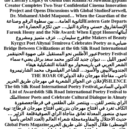
the Literary Legacy of Ousha bint Khalifa Al Suwaidi
Egyptian
Creator Completes Two-Year Confidential Cinema Innovation
Project and Opens Discussions with Global Studios
Farewell,
Dr. Mohamed Abdel Maqsoud… When the Guardian of the
Eastern Gate Departs
الثانوية العامة… بين سطوة الرقم وصناعة
الإنسان
فاروق حسني وجائزة النيل… حين تكرّم الحضارة أحد
أبنائها
Farouk Hosny and the Nile Award: When Egypt Honors
the Makers of Beauty
فرج سليمان… عزف متميز ومشروع
ضبابي
Kyrgyz Poet Altynai Temirova Celebrates Poetry as a
Bridge Between Civilizations at the 6th Silk Road International
Poetry Festival
عبور الأطلس نحو المستقبل على صهوة الحنين
قمر
لعبور الليل … ديوان جديد للدكتور محمد سعد برغل يضيء سماء
الشعر العربي في باريس
حوار مع الفنانة التشكيلية هيفاء
الجندوبي
الأبيض والأسود… للشاعر الفيلسوف محمد الشارني
مروة
ناجي.. مفاجأة مهرجان دڨة الدولي
THE ROAR OF
SILENCE
الإعلان عن الجوائز الشعرية في مهرجان طريق الحرير
الدولي السادس
The 6th Silk Road International Poetry Festival
List of Awards
6th Silk Road International Poetry Festival to
Honor Poets and Celebrate Cultural Dialogue in Almaty
ملك
الراي ينتصر للفن… وينتصر على الطقس في قرطاج
عصفورة
الكاف تغرد في افتتاح مهرجان بنزرت
في افتتاح مهرجان قرطاج: نوبة
سيدي منصور المعدلة تعانق مناجاة الراي الصوفية
قلعة الزئير …
حديث الاحتلال والمقاومة
مجلة شعراء العالم (العدد الخاص بآسيا
الوسطى) ظلال الجِمال على طريق الحرير
Global Poets Magazine