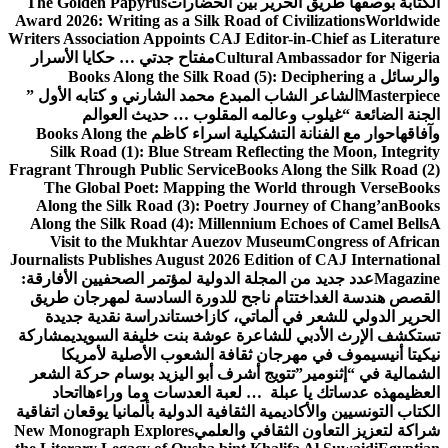
الكتابة بوصفها طريق الحرير بين الحضارات
The Golden Papyrus
Award 2026: Writing as a Silk Road of Civilizations
Worldwide
Writers Association Appoints CAJ Editor-in-Chief as Literature
Cultural Ambassador for Nigeria
مفتاح جدتي … حكايا الأسرار
والرسائل
Books Along the Silk Road (5): Deciphering a
Masterpiece
الشاعر الشاب المبدع محمد الشارني و كتابه الأول ”
الجنة الضائعة “
غيلوب وعالمه المقلوب … حديث العوالم
وآفاقها
حوار مع الفنانة التشكيلية اسراء كاظم
Books Along the
Silk Road (1): Blue Stream Reflecting the Moon, Integrity
Fragrant Through Public Service
Books Along the Silk Road (2)
The Global Poet: Mapping the World through Verse
Books
Along the Silk Road (3): Poetry Journey of Chang’an
Books
Along the Silk Road (4): Millennium Echoes of Camel Bells
A
Visit to the Mukhtar Auezov Museum
Congress of African
Journalists Publishes August 2026 Edition of CAJ International
Magazine
عدد جديد من المجلة الدولية لمؤتمر الصحفيين الأفارقة:
القصص هندسة الغد
اختتام ناجح للدورة السادسة لمهرجان طريق
الحرير الدولي للشعر في ألماتي، كازاخستان
دراسة نقدية جديدة
تستكشف الإرث الأدبي للشاعرة عوشة بنت خليفة السويدي
مشاركة
نيكيتا أنيسيموف في مهرجان ثقافة الشعوب الأصلية لأمريكا
الشمالية في “إثنومير”
تتويج أشرف أبو اليزيد بوسام حركة الشعر
العظيم
هذه عدساتك يا عبلة … لعبة العدسات وما وراءها
اتحاد
الكتاب التونسيين والأكاديمية الثقافية الدولية بألمانيا يوقعان اتفاقية
شراكة لتعزيز التعاون الثقافي والعلمي
New Monograph Explores