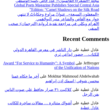
مجلة «الشعراء العالميون»: عدد خاص بآسيا الوسطى
Global Poets Magazine Publishes Special Central Asia
Edition: “Camel Shadows on the Silk Road”
«المغفلون السبعة».. عنوانٌ مراوغ وحكاياتٌ لا تنتهي
حوار مع القاص والشاعر منير البولاهمي
الأهرام ويكلي في مراجعة نقدية لرواية (الترجمان): صخب
المنفى
Recent Comments
عادل عطية
على
دار الناشر في معرض القاهرة الدولي
للكتاب… حضور إبداعي ثري
Jeffreyger
على
Award “For Service to Humanity”: A Symbol
of the Unification of Nations
Mokhtar Mahmoud Abdelwahab
على
آخر ما حكاه عمنا
محسن شوقي | اسمك إذن إبراهيم
عادل عطية
على
كلاكيت ٣١ ضرار يحافظ علي صوت الناس
بفن الزجل
عادل عطية
على
أشواك متناثرة … مقالات ساخرة للكاتب
عادل عطية