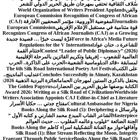
سُلاف الثقافية تحتفي بمهرجان طريق الحرير الدولي للشعر
والفن
World Organization of Writers President Applauds
European Commission Recognition of Congress of African
Journalists
المفوضية الأوروبية: مؤتمر الصحفيين الأفارقة (CAJ)
قوة متنامية في مستقبل الإعلام الإفريقي
European Commission
Recognizes Congress of African Journalists (CAJ) as a Growing
Force in Africa’s Media Future
غزّة ليست خبرًا … قصيدة جديدة
للشاعرة د. حنان عواد
Regulations for the V International
Contest “Leader of Public Diplomacy” (2026)
اختتام القمة
العالمية للشعوب – إفريقيا وتكريم الفائزين بالمرحلة الإقليمية
لمسابقة «قائد الدبلوماسية الشعبية»
الحرب على الذاكرة.. الحرب
على الكتب
The 6th Silk Road International Poetry Art Festival
Concludes Successfully in Almaty, Kazakhstan
عندليب الماندينج..
يحتفل بالذكرى الستين لمهرجان الحمامات
جائزة البردية الذهبية 2026:
الكتابة بوصفها طريق الحرير بين الحضارات
The Golden Papyrus
Award 2026: Writing as a Silk Road of Civilizations
Worldwide
Writers Association Appoints CAJ Editor-in-Chief as Literature
Cultural Ambassador for Nigeria
مفتاح جدتي … حكايا الأسرار
والرسائل
Books Along the Silk Road (5): Deciphering a
Masterpiece
الشاعر الشاب المبدع محمد الشارني و كتابه الأول ”
الجنة الضائعة “
غيلوب وعالمه المقلوب … حديث العوالم
وآفاقها
حوار مع الفنانة التشكيلية اسراء كاظم
Books Along the
Silk Road (1): Blue Stream Reflecting the Moon, Integrity
Fragrant Through Public Service
Books Along the Silk Road (2)