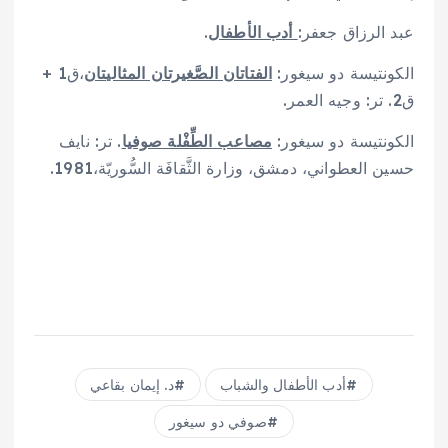
عبد الرزاق جعفر:
أدب الأطفال
.
الكونتيسة دو سيغور:
الفتاتان الصَّغيرتان المثاليتان
،ق1 +
ق2. تر: وجيه العمر.
الكونتيسة دو سيغور:
مصاعب الطِّفْلة صوفيا
. تر: نايف
حسين العطواني، دمشق، وزارة الثَّقافَة السُّوريّة،1981.
أدب الأطفال والشباب
د. إيمان بقاعي
صوفي دو سيغور