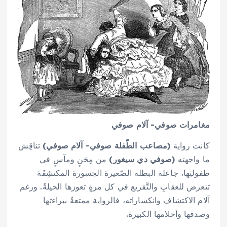
مغامرات صوفي- آلام صوفي
كانت رواية
(مصاعب الطّفلة صوفي- آلام صوفي)
تناقِش
ما واجهته
(صوفي دي سيغور)
من مِحَنٍ ومآسٍ في
طفولتِها، جاعلة البطلة الصّغيرةَ الجسورةَ المكتشِفَةَ
تتعرض للعقابِ والتَّقريع في كل مرةٍ تعوزها الحيلةُ. ورغم
آلام الاكتشاف وانكساراته، فالرواية ممتعةٌ ببراءتها
وصدقها وأحلامها الكبيرة.