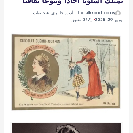
تمتلك أسلوبًا أخّاذًا وتنوعًا ثقافيًا
thesilkroadtoday
أدب
,
جاليري
,
شخصيات
يونيو 29, 2025
0 تعليق