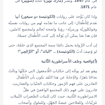
في عام
1867
. ونشر
(مارك توين)
كتابه
(سوبير)
في
عام
1871
.
وإذا كان يُؤْخذ على روايات
(الكونتيسة دو سيغور)
أنها
تقدم لِلأَطْفَال- إلى جانب ما تقدّمه لهم من روايات نفسيَّة
وفولكلوريَّة ورمزيَّة- رؤيةً واضحة لعالم ولمجتمع كاملين،
فإن هذا نقدٌ يمكن أن يُوَجَّهَ إلى كتب الأَطْفال جميعًا.
إن أدب الرِّواية يحمل دائمًا سمة المجتمع الذي خلقَهُ، حتى
لو وُصِفَ أدبُ
(الكونتيسة)
بـ
“البائد”، أو “الرَّجْعِي”
!
(أ)واقعية وصْف الأمبراطورية الثّانية
وهو نقد لم يوجَّه إلى حكاياتِ اللَّامعقول التي حَكَتْها ونالَتْ
نجاحًا باهرًا، والإجابةُ عن هذا النّقد تكون بأن الأَطْفالَ
القادرينَ على فهم الرّموز وحكاياتِ الجنّياتِ والعفاريتِ،
قادرونَ على فهم ذلك المجتمع الواقعيّ في ظلِّ
الامبراطورية الثَّانِية، حيث كان للبنَات الصَّغيراتِ النَّبيلاتِ
مُرَبِّياتٌ، وللفلاحين عيشةُ الجَهْلِ، وللملوكِ وأصحاب