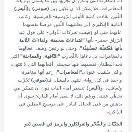
أما المقارنة التي يمكن أن نجريها بين ما يُسمى بروايات
المغامرات، فلا يمكن إلا أن تكون بين
(صوفي)
و
(آليس)
اللّتينِ انقادت كاتبة الأولى الرّوسية- الفرنسية، وكاتب
الثانية الإنكليزي إلى بطلتيهما اللّتين فرضتا نفسيهما
عليهما حتى لو وُصِفَت تحركات الأولى- على قول عبد
الرّزاق جعفر- بأنها
“ابتداعاتٌ سخيفة، ولقاءاتُ الثّانية
بأنها مُفْتَعَلَة، تعسَّفِيَّة”
، وحتى لو رفضَ وصف أفعالهما
بالمغامرات، بل دعاها بالتَّجارب
“التّافهة، والمفاجِئة”
التي
تجد البطلتان نفسيهما فيها سجينتَي أفعالهما التي لا تنتهي،
والتي سُمّيَت عنوة بـ
“المغامرات”
، رغم أنها مغامرة
واحدة في كل رواية، تنتهي بالفشل، فـ
(صوفي)
تُخّرِّب
وتُعاقَب، و
(آليس)
تتسمر أمام الباب دون أن تتمكن من
تخطِّي عتبته. ورغم ذلك، لا يبقى أمام القارئ سوى أن
يدهش من غنى الخيال القادر على ترسيخ العمَلين في
الذّاكرة.
الجنّيّات والسِّحْر والفولكلور والرمز في قصص
(دو
سيغور)