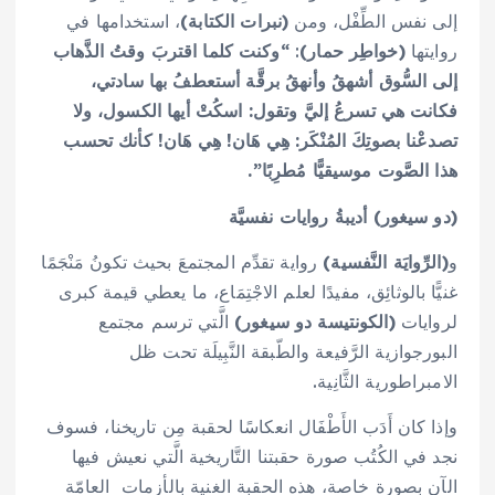
إلى نفس الطِّفْل، ومن
(نبرات الكتابة)
، استخدامها في
روايتها
(خواطِر حمار)
:
“وكنت كلما اقتربَ وقتُ الذَّهاب
إلى السُّوق أشهقُ وأنهقُ برقَّة أستعطفُ بها سادتي،
فكانت هي تسرعُ إليَّ وتقول: اسكُتْ أيها الكسول، ولا
تصدعْنا بصوتِكَ المُنْكَر: هِي هَان! هِي هَان! كأنك تحسب
هذا الصَّوت موسيقيًّا مُطرِبًا”.
(دو سيغور) أديبةُ روايات نفسيَّة
و
(
الرِّوايَة النَّفسية)
رواية تقدِّم المجتمعَ بحيث تكونُ مَنْجَمًا
غنيًّا بالوثائِق، مفيدًا لعلم الاجْتِمَاع، ما يعطي قيمة كبرى
لروايات
(الكونتيسة دو سيغور)
الَّتي ترسم مجتمع
البورجوازية الرَّفيعة والطّبقة النَّبِيلَة تحت ظل
الامبراطورية الثَّانِية.
وإذا كان أَدَب الأَطْفَال انعكاسًا لحقبة مِن تاريخنا، فسوف
نجد في الكُتُب صورة حقبتنا التَّاريخية الَّتي نعيش فيها
الآن بصورة خاصة، هذه الحقبة الغنية بالأزمات العامّة