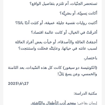
تستحضر الجنّيات، أم تلتزم بتفاصيل الواقع؟
أكانت نِسويّة، أو بصَرِيَّة؟
أكتبت روايات نفسية جليلة عميقة، أو كتبَت أدبًا بائدًا؟
أغرقَتْ في الخيال، أو كانت عالمة اقتصاد؟
أجمَعَتْ العائلة والأصدقاء، أو خبأت بعض أفراد العائلة
لسبب عانته في حياتها، وعاينَتْه فحللت واستنتجت؟
باختصار،
(الكونتيسة دو سيغور) كانت كل هذه السّيدات، بعد الثامنة
والخمسي، ومَن يسعَ يَنَلْ!
27\6\2025
مكتبة الدراسة:
إيمان بقاعي:
معجم أدب الأطفال والنّاشئة.