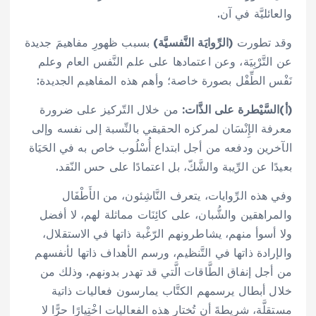
والعائليَّة في آن.
وقد تطورت
(الرِّوايَة النَّفسيَّة)
بسبب ظهورِ مفاهيمَ جديدة
عن التَّرْبِيَة، وعن اعتمادها على علم النَّفس العام وعلم
نَفْس الطِّفْل بصورة خاصة؛ وأهم هذه المفاهيم الجديدة:
(أ)
السَّيْطرة على الذَّات:
من خلال التّركيز على ضرورة
معرفة الإِنْسَان لمركزه الحقيقي بالنِّسبة إلى نفسه وإلى
الآخرين ودفعه من أجل ابتداع أُسْلُوب خاص به في الحَيَاة
بعيدًا عن الرِّيبة والشَّكّ، بل اعتمادًا على حس النّقد.
وفي هذه الرِّوايات، يتعرف النَّاشِئون، من الأَطْفَال
والمراهقين والشُّبان، على كائِنَات مماثلة لهم، لا أفضل
ولا أسوأ منهم، يشاطرونهم الرّغْبة ذاتها في الاستقلال،
والإرادة ذاتها في التَّنظيم، ورسم الأهداف ذاتها لأنفسهم
من أجل إنفاق الطَّاقات الَّتي قد تهدر بدونهم. وذلك من
خلال أبطال يرسمهم الكتَّاب يمارسون فعاليات ذاتية
مستقلَّة، شريطةَ أن تُختار هذه الفعاليات اخْتِيارًا حرًّا لا