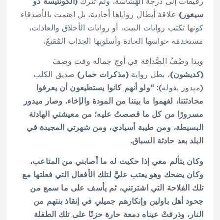
رقيقات إلى درجة الهَشاشة. ولم تترك
(الكونتيسة دو
سيغور)
علاقة أبطال رواياها أحادية، بل اهتمت بالأصدقاء
كونها تكتب روايات البيت، أو روايات الأخلاق والعادات،
مستخدمَة حواسها الحادة وأسلوبها الجذاب المُقنِعْ.
وبدا وصْفُ الصَّداقة في أوجِ جماله وقتَ وصفَ
(كديشون)
، بطل رواية
(مذكرات حمار)
صديق الكلب
(ميدور بقوله):
“ولو أنهم كانوا يستطيعون أن يعرفوا
محادثتنا، لفهموا ما بيننا من المودة والإخاء. وصار ميدور
مسرورًا من كل ما قصصتُ عليه؛ من معيشتي الهادئة
البسيطة، ومن طيبة أسيادي، ومن شهرتي المجيدة في
البلد بعد حادثة السباق
.
وكان يتألم معي إذا حكيت له ما أصابني من المتاعب،
وكان يضحك وهو يعتب عليَّ لتلك الأفعال التي فعلتها مع
تلك الفلاحة التي اشترتني، ثم يأسف على ما سمع من
جحود أهل باولين وإنكارهم جميلي في إنقاذ بنتهم من
النار، وذرفتْ عيناه دمعة حارة حزنًا على تلك الطفلة