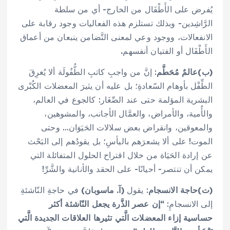
يُفرض على الأَطْفَال من الخارج- أي من سلطة
الرَّاشِدين- وبذلك تستلزم هذه الفعاليات وجود رقابة على
الانفعالات، ووجود وعي لمعنى التَّضامن ينبعان من أعماق
الأَطْفَال أو الفتيان أنفسهم
.
(ب)
عالمٌ مُحَطَّم
: إنَّ من واجبِ كاتبِ الطُّفُولَة ألا يُغرِقَ
الطِّفْل بأوهام السّعادةِ؛ بل عليه أن يثيرَ المعضلات الكُبْرى
البشرية المؤلمة حتى عند الصِّغَار: كالجوع في العالم،
والأُمية، والأمراض، والعمَّال الأجانب، والمشوهين،
والمعوقين، وانقراض بعض سلالات الحَيَوَان… وحتى
الموت! على ألا يشعرَهم باليأسِ؛ بل يقودُهم إلى البَحْث
عن إرادة الحَيَاة من خلال اقتراح الحلول المتفائلة التي
يمكن أن تنتصر- أحيانًا- على الحقد والأنانية والشَّرِّ!
(ت)
حاجة الانسجام
: يقول
(آ. ماسوبان)
في حاجةِ النّاشئةِ
إلى الانسجامِ:
“إن عصر الذَّرة يجعل النّاشئة أكثر
حساسية إزاء المعضلات الَّتي تثيرها العلاقات الجديدة الَّتي