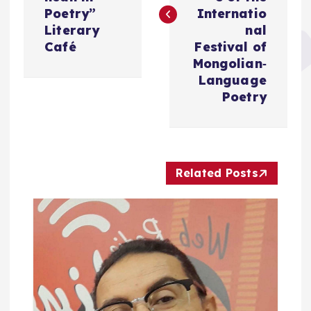
ح
Poetry”
Internatio
Literary
nal
ا
Café
Festival of
Mongolian‑
ل
Language
Poetry
م
ق
Related Posts
ا
ل
ا
ت