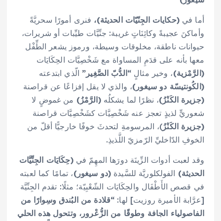
أما في
(حكايات الجِنّيّات الحديثة)،
فنرى أمورًا سحريَّةً
وأماكنَ عجيبةً وكائِنَاتٍ غريبة: جنِّيَّات طيِّبات أو شريرات،
حيوانات ناطقة، مخلوقات وسيطة، ورموز يشعر الطِّفْل
معها بأنه على قدَمِ المساواة مع شَخْصِيَّات الحِكَايَات
(الرَّمْزية)
، وخير مثالٍ
“الدُّبّ الصَّغِير”
الّذي ابتدعته
(الكُونتيسّة دو سيغور)
، والذي لا يقل إفزاعًا عن قراصنة
(جزيرة الكَنْزُ)
، نظرًا لما يشكلُه
(الرَّمْزُ)
من غموضٍ لا
شعوريٍّ لذيذٍ تعجز عنه شَخْصِيَّات كشَخْصِيَّات قراصنة
(جزيرة الكَنْزُ
)، المرسومةِ لتحدثَ خوفًا خارجيًّا أقلّ من
الخوفِ الدّاخليِّ الرّمزيّ اللَّذيذِ.
وقد لعبت أدوات الزِّينَة دورَها المهِمّ في
(حِكَايَات الجِنِّيَّات
الحديثة)
الفولكلوريَّة للسَّيدة
(دو سيغور)
، تمامًا كما لعبته
في قصص الأَطْفَال والحِكَايَات الشّعْبِيّة؛ مثلًا: تقدم الجِنِّيَّة
[عرَّابة الأميرة روزيت] لها:
“
قلادة من البُندق وسِوارًا من
الفاصولياء الجافة وطوقًا من الزُّعْرور، وتتحول هذه الحلي