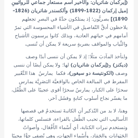
(إيركمان شاتريان:
والأخير اسم مستعار جماعي للروائيينِ
إميل إركمان
(1822-1899)
وألكسندر شاتريان
(1826-
1890)
]
بصريُّون؛ إذ يمتلكون حدَّةً في البصرِ تجعلهم
يلاحظون أدقَّ التّفاصيلِ في الأشياء المحسوسة التي تمرّ
أمامهم في حياتهم العادية، وبذلك كانوا يرسمون الأشباح
والثِّياب والمواقف بضربةٍ سريعة لا يمكن أن تُنسى.
ولنأخذ المآدبَ مثلًا؛ إذ لا يمكن أن ننسى أبدًا وصف
(ديكنز)
و
(إيركمان شاتريان)
لها؛ ولا يمكن أيضًا أن ننسى
وصف
(الكونتيسة دو سيغور)،
فكما يمارسُ هذا التَّعْبير
المفرط في المبالغة الخاص بالواقعيَّة البَصَرِيَّة يمارس
سحرًا على الكبار، يمارسُ سحرًا أقوى عجيبًا على الطِّفْل،
ما يفسّر نجاح أسلوب كتابةٍ وفشَل آخر.
وهنا، لا بد من التّذكير أن الكاتبةَ تستخدمُ في قصصها
الأساليب التي تحبب الطِّفل بالقراءة، فتسلس كلماتها،
وتستخدم نبرات الكتابة، أي أَسْماء الأَفْعَال، وأصواتُ
الحَيَواناتِ والجَمَاد، وأَسْماء الجِهاتِ
.
وهي تُضفي جوًّا محببًا