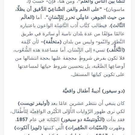
تَنْشَأ بين النَّاس والعلم”
، ومن هنا، فإنَّ- حسبَ (آ.
ماسوبان)-
“على العلم والفن الصِّناعِيّ الدَّقيق أن يظلّا،
من حيث الجوهر، عامِلَي تحرر لِلإِنْسَانِ”
. أما
(العالَم
الثّالث)
، فيطالب كتَّاب أَدَب النَّاشِئَة الواعون باعتباره
عالمًا مؤلفًا من عدة بلدان نامية أو سائرة في طريق
التَّطوّر والنّمو- وليس من بلدان
(متخلِّفة)
– لأن كَلِمَة
(التَّخَلُّف)
تسيء إلى الإِنْسَان. أما مساعدة هذه الشُّعُوب،
فلا تكون بفرض شروطٍ مجحِفة عليها بحجة انتشالها من
أوضاعِها الصَّعْبة، بل بتحسين شروط حياتِها لمساعدتها
على تكوين كيانِها المستقل.
(دو سيغور) أديبةُ أطفال واقعيَّة
كان ينبغي أن ننتظر عشرين عامًا بعد
(أوليفر تويست)
لكي نرى ظهور الرِّوايات الأَوَّلى الكُبْرى الوَاقِعِيَّة لِلأَطْفَال،
فقد بدأت
(الكُونتيسّة دو سيغور)
الكِتَابَة في عام
1857
.
وظهرت
(السّيّدات الصَّغِيرات)
الَّتي كتبتها
(لويزا آلكوت)