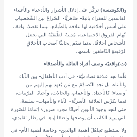
و
(الكونتيسة)
تركِّز على إذلال الأشرار والأدعياء والأغنياء
الفاسدين للفقراء بانيةً- ظاهريًّا- الصّراعَ بين الشَّخصياتِ
على أسس أخلاقية لها علاقة بالطّبائع، بينما تقصدُ، واقعًا،
اتّهام الفروق الاجتماعية، مُدينةً الطّبَقِيَّةَ التي تجعل
الأشخاص أجلافًا، بينما تقيّم إيجابيًّا أصحاب الأخلاقِ
الرّفيعةِ النّاطقين باسمها.
(ت)واقعيّة وصف أفراد العائلة والأصدقاء
قلّما نجد علاقة تصادميَّة- في أدب الأطفال- بين الآباء
والأبناء، بل نجد التّصادُمَ مع مَن يُعهَد بهم إليهم من
أوصياء؛ كالأجداد، والأعمام، والخالات، وأحيانًا المرّبيات،
فيما يكرِّس العلاقة الأسريَّة- الآباء والأمهات- سليمةً،
حتى لنجد وجودَ الأبوينِ أحيانًا مجرد ضرورة إتمامًا للصّورة
التي يريد الكاتب أن يوضحها واضعًا إياها في إطار تقليدي.
ولا نستطيع تجاهُلَ أهمية الوالدين- وخاصة أهمية الأم- في