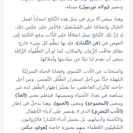
وتصير
(يولاند تورنبول)
ممثلة.
وهنا، ينبغي ألا نرى في مثل هذه النَّتائِج امتداداً لعمل
الخَيَال وانفتاحًا على المُسْتَقبل؛ فالأمر على عكس ذلك،
إذ إنَّ تلك النَّتائِج تمثل انغلاقًا على الذَّات يدفع الكَاتِبَة إلى
الغوص في (
فن التَّعْداد)،
فإذ بها تنظِّم كل شيء خارج
نطاق تعاقُب الزَّمَان والمكان، كما لو أن الطُّفُولَة الزَّائلة
ينبغي أن تقدم لنا ثبتًا عن ميادينها وأملاكها.
والمتحدّث عن الأدب النّسوي وقضايا الحياة المنزليَّةُ
المُهمّة جدًّا من أجل استقرار الطِّفْل النَّفسي، ومن أجل
حاجته للاتِّزان العاطفي، ما يفسِّرُ إظهار الطّفل لذة غير
متناهية في تعداد الأشياءِ وتسميتها؛ فيتعلم معنى
(العدّ)
ومعنى
(المجموعةِ)
ومعنى
(الجمع)
، وهذا يدخلُ في إطارِ
(الأدب البَصَرِي)
الذي لا يقتصر على أدباء الأطفال
والنّاشئة وأديباتهم، بل يشمل أدباء الكبار
؛
فالرّوائيون
الشّعْبِيّون العُظَمَاء منهم بصورة خاصة
[هوغو، ديكنز،