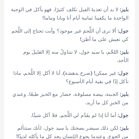
بليز:
لا بد أن تغذيةَ الفيل تكلف كثيرًا، فهو يأكل في الوجبة
الواحدة ما يكفينا ثمانية أيام أنا وبابا وماما!
جول:
ألا ترى أن اللَّحمَ غير موجود؟ وأنت تحتاج إلى اللَّحم
كي تعيش على ما أظن!
بليز:
اللحَّم، يا سيد جول، لا نتناولُ منه إلا القليلَ يوم
الأحد.
جول:
غير ممكن! (صرخ بدهشة). أنا لا آكل إلا اللَّحم. ماذا
تأكل إذًا في بقية أيام الأسبوع؟
بليز:
الجبنة، بيضة مسلوقة، خضار مع الخبز طبعًا. وعندي
من الخبزِ كل ما أريد.
جول:
أما أنا إذا لم يقَدَّم لي اللَّحم، فلا آكل شيئًا.
بليز:
لكن ذلك سيضر بصحتك يا سيد جول، لأنك ستتألم
من الجوع، وعندما يجوع الإنسان يجد كل ما يأكله لذيذًا!