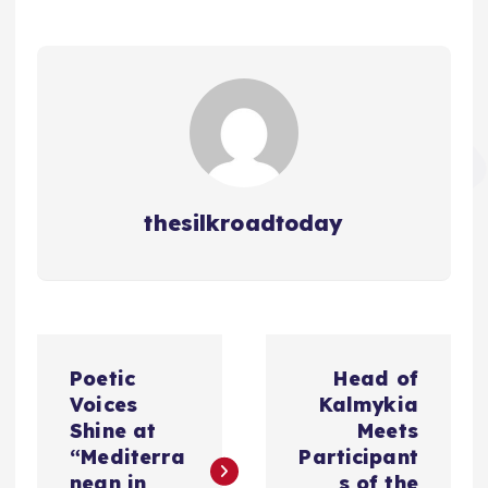
thesilkroadtoday
ت
Poetic
Head of
ص
Voices
Kalmykia
Shine at
Meets
فّ
“Mediterra
Participant
nean in
s of the