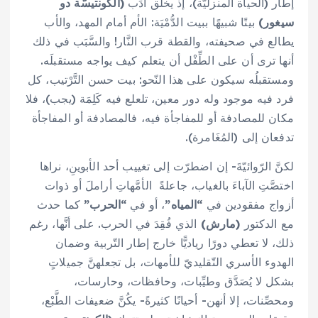
إطار (الحياة المنزليَّة)، إذ يخلق أَدَب
(الكُونتيسّة دو
سيغور)
بيتًا شبيهًا ببيت الدُّمْيَة: الأم أمام المهد، والأب
يطالع في صحيفته، والقطة قرب النَّار! والسَّبَب في ذلك
أنها ترى أن على الطِّفْل أن يتعلم كيف يواجه مستقبلَه.
ومستقبلُه سيكون على هذا النّحو: بيت حسن التَّرْتيب، كل
فرد فيه موجود وله دور معين، تلعلع فيه كَلِمَة (يجب)، فلا
مكان للمصادفة أو للمفاجأة فيه، فالمصادفة أو المفاجأة
تدفعان إلى (المُغَامرة).
لكنَّ الرّوائيّةَ- إن اضطرّت إلى تغييب أحد الأبوينِ، نراها
اختصَّتِ الآباءَ بالغياب، جاعلةً الأمَّهاتِ أراملَ أو ذوات
أزواج مفقودين في
“المياه”
، أو في
“الحرب”
كما حدث
مع الدكتور
(مارش)
الذي فُقِدَ في الحرب. على أنَّها، رغم
ذلك، لا تعطي دورًا رياديًّا خارج إطار التّربية وضمان
الهدوء الأسري التّقليديّ للأمهات، بل تجعلهنَّ جميلاتٍ
بشكل لا يُصَدَّق وطيِّبات، وحافظات، وحارسات،
ومحصِّنات، إلا أنهن- أحيانًا كثيرةً- يكُنَّ ضعيفات الطَّبْع،