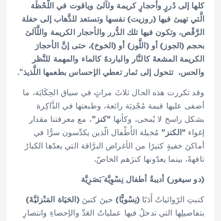
كلها إلى دُررٍ وأحجارٍ كريمة ولآلئ وياقوت في اللَّحْظَة
الَّتي تهيئ فيها (روزيت) نفسها وتستعد للذَّهاب إلى حفلة
الرَّقْص، وتكون فيها تلك الدُّرر والأحجار الكريمة واللَّآلئ
بحجم (الجوز) أو (اللَّوز) أو (الخوخ)، حتى إنَّ الأحجارَ
الكريمة المشعةَ كالنَّار والباردةَ كالماء والمهمة للنَّظر
والحس، تتحول إلى ثمار تعطي الإحساس بطعمها اللَّذيذ
“.
وقد تكررت هذه الحال ثلاثَ مراتٍ في سياق الحِكَايَة، ما
أضفى عليها قيمة مُجْدِيَة رائعة، وطبعتها في الذَّاكِرة
بشكل راسخ لا يُمحى، وكأنها
“كنز”
، مع معرفتنا مقدار
إغواء
“الكنز”
مُخيلة الأَطْفال الّذين يكدِّسون سرًّا في
أماكنَ خفيةٍ كثيرًا من الأغراض البرَّاقة التي يعدّها الكبارُ
تافهةً، بينما يعدّونها كنزَهم الخاصّ.
(دو سيغور) أديبةُ أطفال نِسْوِيَّة َبَصَرِيَّة
كتبتِ الرّوائياتُ أَدَبًا
(نِسْويًّا)
حينَ كتبنَ
(الحَيَاة المَنْزليَّةَ)
بتفاصيلِها التي تدخلُ فيها عملياتُ العَدِّ والإحصاءِ وانتصارِ