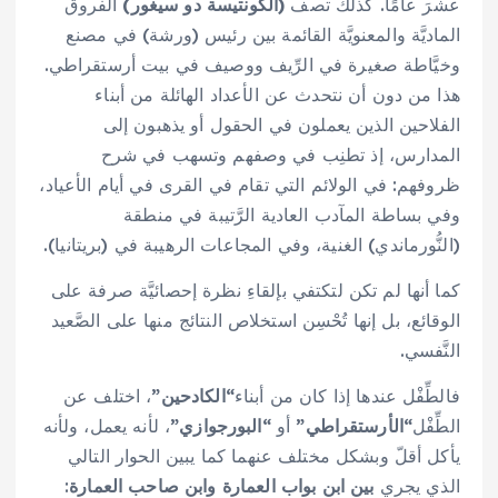
عشرَ عامًا. كذلك تصف
(الكونتيسة دو سيغور)
الفروق
الماديَّة والمعنويَّة القائمة بين رئيس (ورشة) في مصنع
وخيَّاطة صغيرة في الرِّيف ووصيف في بيت أرستقراطي.
هذا من دون أن نتحدث عن الأعداد الهائلة من أبناء
الفلاحين الذين يعملون في الحقول أو يذهبون إلى
المدارس، إذ تطنِب في وصفهم وتسهب في شرح
ظروفهم: في الولائم التي تقام في القرى في أيام الأعياد،
وفي بساطة المآدب العادية الرَّتيبة في منطقة
(النُّورماندي) الغنية، وفي المجاعات الرهيبة في (بريتانيا).
كما أنها لم تكن لتكتفي بإلقاءِ نظرة إحصائيَّة صرفة على
الوقائع، بل إنها تُحْسِن استخلاص النتائج منها على الصَّعيد
النَّفسي.
فالطِّفْل عندها إذا كان من أبناء
“الكادحين”
، اختلف عن
الطِّفْل
“الأرستقراطي”
أو
“البورجوازي”
، لأنه يعمل، ولأنه
يأكل أقلّ وبشكل مختلف عنهما كما يبين الحوار التالي
الذي يجري
بين ابن بواب العمارة وابن صاحب العمارة
: