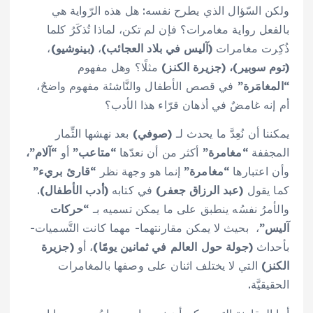
ولكن السّؤال الذي يطرح نفسه: هل هذه الرّواية هي
بالفعل رواية مغامرات؟ فإن لم تكن، لماذا تُذكَرُ كلما
ذُكِرت مغامرات
(آليس في بلاد العجائب)
،
(بينوشيو)
،
(توم سوبير)، (جزيرة الكنز)
مثلًا؟ وهل مفهوم
“المغامَرة”
في قصص الأطفال والنَّاشئة مفهوم واضحٌ،
أم إنه غامضٌ في أذهان قرّاء هذا الأدب؟
يمكننا أن نُعِدَّ ما يحدث لـ
(صوفي)
بعد نهشها الثِّمار
المجففة
“مغامرة”
أكثر من أن نعدّها
“متاعب”
أو
“آلام”،
وأن اعتبارها
“مغامرة”
إنما هو وجهة نظر
“قارئ بريء”
كما يقول
(عبد الرزاق جعفر)
في كتابه
(أدب الأطفال)
.
والأمرُ نفسُه ينطبق على ما يمكن تسميه بـ
“حركات
آليس”
، بحيث لا يمكن مقارنتهما- مهما كانت التَّسميات-
بأحداث
(جولة حول العالم في ثمانين يومًا)
، أو
(جزيرة
الكنز)
التي لا يختلف اثنان على وصفها بالمغامرات
الحقيقيَّة.