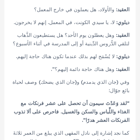
العقيد:
والأولاد، هل يعملون في خارج المعمل؟
ديلوي:
لا، يا سيدي الكونت، في المعمل. إنهم لا يخرجون.
العقيد:
وهل يعطلون يوم الأحد؟ هل يستطيعون الذَّهاب
لتلقي الدُّروس الدِّينية أو إلى المدرسة في أثناء الأسبوع؟
ديلوي:
لا يُسْمَح لهم بذلك عندما تكون هناك حاجة إليهم.
العقيد:
وهل هناك حاجة دائمة إليهم؟”.
وفي (جان الذي يدمدم) و(جان الذي يضحك) وصف لحياة
بائع جوّال:
“لقد وَعَدْتَ سيمون أن تحصل على عشر فرنكات مع
الغذاء واللِّباس والسكن والغسيل. فاحرص على ألا تذوب
الفرنكات العشر هدرًا”.
كما نجد إشارة إلى نادل المقهى الذي يبلغ من العمر ثلاثةَ