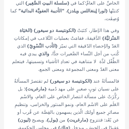
الخاصِّ على العامِّ؛كما في
(سلسلة البيتِ الصَّغِير)
التي
كتبَتْها
(لورا إينغاللس ويلدز)
،
“الأديبة العفويَّة البدائية”
كما
وُصِفَت.
وفي هذا الإطار، كتَبَتْ
(الكونتيسة دو سيغور) (الحَيَاة
المَنْزليَّةَ)
الدَّقيقةَ، فقامَتْ بعمليات التَّلاعب في إمكاناتِ
العَدّ والإحصاءِ الدّقيقة التي تميّز
(الأدب النِّسْوِيّ)
الذي
كُتب من أجل النِّساء الصَّغيرات جدًّا،
والذي
يبدي فيه
الطِّفْل لذَّة لا متناهية في تعدادِ الأشياء وتسميتها، فيتعلم
معنى العَدّ ومعنى المجموعة ومعنى الجمع.
فالمسألةُ عند
(الكونتيسة دو سيغور)
لم تقتصرُ المسألةُ
على نسيان ثوبٍ صغيرٍ على مهد دُمية
(مارغريت)
؛ بل
ركَّزَتْ على مسألة انتصار الخاص على العام، والاسْم
العَلَم على الاسْم العام، ونمو المنثور والخزامى، وتنظيمِ
مصائرِ جميع أولئك الّذين يسهمون بالقِصَّة عن قُرب أو
عن بُعْد: فتتزوج
(مارغريت)
من
(بول)
، ويصبح
(ليون)
عقيدًا في الجيش، ويدخل (
جاك)
في مجلس الحكومة،