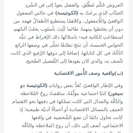
العروش حُكْم مُطْلَق، والفضل يعودُ إلى فن السَّردِ
الجذّاب الذي برعَتْ به
(الكونتيسة)
في حالتي المعقول
الواقعيّ واللَّامعقول، وكلاهمُا يستطيع الأطفالُ فهمَه من
دون أن يخلطوا بينهما، طالما كُتِبَ بأسلوب يخلبُ ألبابَهم،
استطاعَتِ الكاتبة فيه- بامتلاكها ذلك الإفراط في تنبُّه
الحواس الخمسة، أن تنتجَ تطابقًا تجلّى في وصفها الرائع
الأخَّاذ في كل كتاباتِها، إضافةً إلى ذوقِها الرَّفيع الذي كانت
تتَّصف به، والذي كان يقودها إلى التَّفصيل الصَّحيح.
(ب)واقعية وصف الأُمور الاقتصادية
وفي الإطار الواقعيّ، تُعَدُّ بعض رواياتِ
(الكونتيسة دو
سيغور)
كتبًا اجتماعية موَثَّقَةً، ساهَمَتْ روحُ المُلاحظة
والدِّقَّة والجدال التي كانَت تمتلكها في دفعِها نحو الاهتمام
العنيف بالمسائل الاقتصادية أو أعمالًا أدبيَّة طبيعية؛ إذ
كانت تحاول دائمًا أن تضع الشَّخصية في واقعها
الاجتماعي. أضف إلى ذلك، أن روح الملاحظة والدِّقَّة