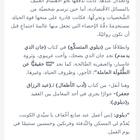
والجدال عندها، كانت تدفعها نحو الاهتمام العنيف
بالمسائل الاقْتصادية. أما حين ترسم شخصيَّة من
الشَّخصيات وتحركُها، فكانت قادرة على منحها قوة الحياةِ،
مستخدِمَةً دقَّةَ الإحصاء التي تجعل منها عالمةَ اجتماعٍ قبل
أن تكون روائيّةً.
وانطلاقًا من
(ديلوي المتسكِّع)
في كتاب
(جان الذي
يدمدم)
نجد جان الذي يضحك، وأخت غريبوي، وثروة
غاسبار، والعبقرية الصَّالحة، كما نجد
“ثَبْتًا حقيقيًّا عن
الطُّفُولَة العاملة”
: الأجور، وظروف الحياة، وغيرها.
وهنا أنقل- من كتاب
(أدب الأطفال)
لـ
(عبد الرزاق
جعفر)-
حوارًا يجري في أحد المعامل بين العقيد
و
(ديلوي)
:
“ديلوي:
إنني أعمل عند صانع أخْفاف يا سيِّدي الكونت.
يُقدِّم لي المسكن والتَّدفئة وفرنكين وخمسين سنتيمًا في
يوم العمل.