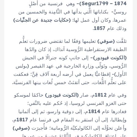
– 1874
1799
Segur
)
– وهي فرنسية من أصْلٍ
روسيٍّ- بكتاباتها الَّتي بدأتها في الثَّامِنة والخمسين من
عمرها. وكان أول عمل لها:
(حكايات جديدة عن الجنِّيات)
وذلك عام
1857
.
تلقَّت
(صوفي)
تعليمها وَفقًا لما تقتضي ضرورات تعلُّم
الطبقة الارستقراطية الرُّوسية آنذاك، إذ كان والدُها
(الكونت فيودور)
– إلى جانبِ كونه جنرالًا في الجيش
الرُّوسي، وتَوَلّى وزارة الخارجية في عهد القيصر (بولس
الأول)- إقطاعيًّا يعمل في أرضه أربعة آلاف قِنٍّ؛ فعكفت
على تعلُّم اللُّغات، حتى أتقنَتْ خمس لُغات بينها الفرنسيَّة.
وفي عام
1812
م، صار
(الكونت فيودور)
حاكمًا لموسكو
حتى الغزو الفرنسي لروسيا، إذ حُكم عليه بالنَّفي؛
فغادرها عام
1814
م، إلى دوقية وارسو، ثم إلى ألمانيا
وإيطاليا، إلى أن استقر به المقام في فرنسا عام
1817
م،
وأعلن تحوُّلَه إلى الكاثوليكيَّة الرُّومانية؛ فأُجبرَت
(صوفي)
على اعتناق الكاثوليكية في الثَّالثةَ عشرةَ من عمرها.