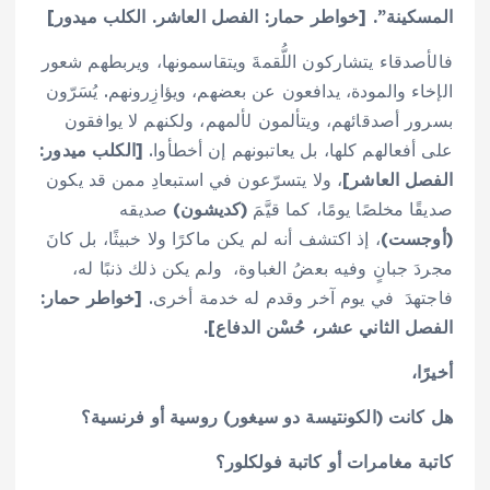
المسكينة”. [خواطر حمار: الفصل العاشر. الكلب ميدور]
فالأصدقاء يتشاركون اللُّقمةَ ويتقاسمونها، ويربطهم شعور
الإخاء والمودة، يدافعون عن بعضهم، ويؤازِرونهم. يُسَرّون
بسرور أصدقائهم، ويتألمون لألمهم، ولكنهم لا يوافقون
على أفعالهم كلها، بل يعاتبونهم إن أخطأوا.
[الكلب ميدور:
الفصل العاشر]
، ولا يتسرّعون في استبعادِ ممن قد يكون
صديقًا مخلصًا يومًا، كما قيَّمَ
(كديشون)
صديقه
(أوجست)
، إذ اكتشف أنه لم يكن ماكرًا ولا خبيثًا، بل كانَ
مجردَ جبانٍ وفيه بعضُ الغباوة، ولم يكن ذلك ذنبًا له،
فاجتهدَ في يوم آخر وقدم له خدمة أخرى.
[خواطر حمار:
الفصل الثاني عشر، حُسْن الدفاع].
أخيرًا،
هل كانت (الكونتيسة دو سيغور) روسية أو فرنسية؟
كاتبة مغامرات أو كاتبة فولكلور؟