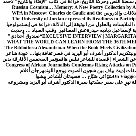
ن سلطة النص وحركة التاريخ: قراءة في كتاب “الإفتاء والتاريخ” لأحمد
Russian Cosmism… Memory: A New Poetry Collection by A
لعلاقات والدروس
WPA in Moscow: Charles de Gaulle and the
The University of Jordan expressed its Readiness to Particip
: الملابسات والحلول
من الوثيقة إلى الدلالة: قراءة في إبستمولوجيا
ية لإسماعيل دياديه حيدرة
عش العصافير وقلب الصياد … وحديث
EXCLUSIVE INTERVIEW | MARGARITA
“صندوق أجدادي”
WHAT THE WORLD CAN LEARN FROM THE 36TH ME
The Bibliotheca Alexandrina: When the Book Meets Civilizatio
ولي
تكريم الدكتور أشرف أبو اليزيد في قصر ثقافة بنها… عودة شاعر
عن الشعراء | قصيدة للشاعر نيلس هاف
مؤتمر الصحفيين الأفارقة يدين
Congress of African Journalists Condemns Rising Attacks on P
ات إديث بياف بين شجون الصوت ووجع اللون
مهرجان أفلام
Un Viaggio 
سَيَٲتي صَبّاح … قصيدتان للشاعر بيشوا
ة نهرٍ على سفر جسّدتها سيرة الدكتور أشرف أبو اليزيد ومشروعه