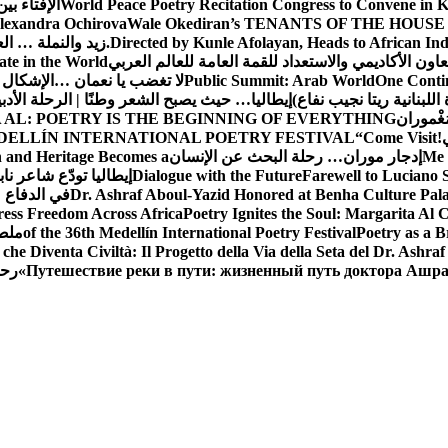
World Peace Poetry Recitation Congress to Convene in 
الإفتاء بي
lexandra Ochirova
Wale Okediran’s TENANTS OF THE HOUSE
Directed by Kunle Afolayan, Heads to African In
زيد والنملة … ا
اون الأكاديمي والاستعداد للقمة العامة للعالم العربي
ate in the World
One Contin
Public Summit: Arab World
لا تغضب يا نعمان …الإشكال 
للبنانية ريتا نجيب نفاع)
إيطاليا… حيث يصبح الشعر وطنًا | الرحلة الأدب
مَغْموران
 AL: POETRY IS THE BEGINNING OF EVERYTHING
!
“Come Visit
DELLÍN INTERNATIONAL POETRY FESTIVAL
Me 
إدجار موران… رحلة البحث عن الإنسان
n and Heritage Becomes a
Farewell to Lucian
Dialogue with the Future
إيطاليا تودّع شاعر ناب
Dr. Ashraf Aboul-Yazid Honored at Benha Culture Palac
في الدفاع 
ress Freedom Across Africa
Poetry Ignites the Soul: Margarita Al C
Poetry as a B
of the 36th Medellín International Poetry Festival
ملصق
che Diventa Civiltà: Il Progetto della Via della Seta del Dr. Ashra
Путешествие реки в пути: жизненный путь доктора Ашр
رحل