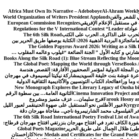
Africa Must Own Its Narrative – Adeboboye
Al-Ahram Weekly
ي للشعر والفن
World Organization of Writers President Applauds
European Commission Recognizes
عواد
Regulations for the V International Contest “Leader of
لحرب على الذاكرة.. الحرب على الكتب
The 6th Silk Road
امات
جائزة البردية الذهبية 2026: الكتابة بوصفها طريق الحرير بين
The Golden Papyrus Award 2026: Writing as a Silk R
رني و كتابه الأول ” الجنة الضائعة “
غيلوب وعالمه المقلوب …
Books Along the Silk Road (1): Blue Stream Reflecting the Moon
The Global Poet: Mapping the World through Verse
Books A
ن المجلة الدولية لمؤتمر الصحفيين الأفارقة: القصص هندسة
عرة عوشة بنت خليفة السويدي
مشاركة نيكيتا أنيسيموف في مهرجان
 وما وراءها
اتحاد الكتاب التونسيين والأكاديمية الثقافية الدولية
New Monograph Explores the Literary Legacy of Ousha bi
Cinema Innovation Project and
الثانوية العامة… بين سطوة الرقم
Farouk Hosny an
فرج سليمان… عزف متميز ومشروع
Kyrgyz 
عبور الأطلس نحو المستقبل على صهوة الحنين
قمر لعبور الليل
ر الفيلسوف محمد الشارني
مروة ناجي.. مفاجأة مهرجان دڨة
The 6th Silk Road International Poetry Festival List of Aw
ورة الكاف تغرد في افتتاح مهرجان بنزرت
في افتتاح مهرجان قرطاج:
سطى) ظلال الجِمال على طريق الحرير
Global Poets Magazine
New Medals and Certificates for the Grand Poet
كازاخستان