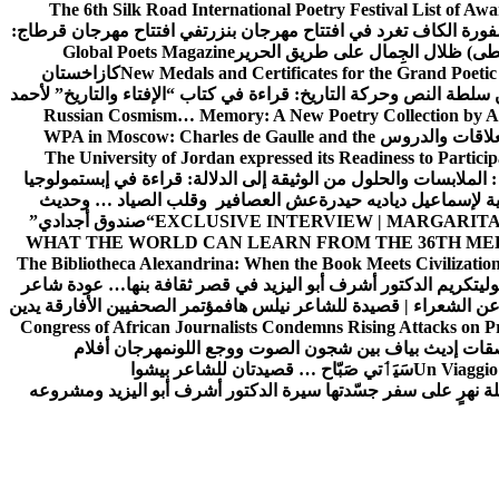
The 6th Silk Road International Poetry Festival List of Aw
ورة الكاف تغرد في افتتاح مهرجان بنزرت
في افتتاح مهرجان قرطاج:
سطى) ظلال الجِمال على طريق الحرير
Global Poets Magazine
New Medals and Certificates for the Grand Poet
كازاخستان
ن سلطة النص وحركة التاريخ: قراءة في كتاب “الإفتاء والتاريخ” لأحمد
Russian Cosmism… Memory: A New Poetry Collection by A
لعلاقات والدروس
WPA in Moscow: Charles de Gaulle and the
The University of Jordan expressed its Readiness to Particip
: الملابسات والحلول
من الوثيقة إلى الدلالة: قراءة في إبستمولوجيا
ية لإسماعيل دياديه حيدرة
عش العصافير وقلب الصياد … وحديث
EXCLUSIVE INTERVIEW | MARGARITA
“صندوق أجدادي”
WHAT THE WORLD CAN LEARN FROM THE 36TH ME
The Bibliotheca Alexandrina: When the Book Meets Civilizatio
ولي
تكريم الدكتور أشرف أبو اليزيد في قصر ثقافة بنها… عودة شاعر
عن الشعراء | قصيدة للشاعر نيلس هاف
مؤتمر الصحفيين الأفارقة يدين
Congress of African Journalists Condemns Rising Attacks on P
ات إديث بياف بين شجون الصوت ووجع اللون
مهرجان أفلام
Un Viaggio 
سَيَٲتي صَبّاح … قصيدتان للشاعر بيشوا
ة نهرٍ على سفر جسّدتها سيرة الدكتور أشرف أبو اليزيد ومشروعه