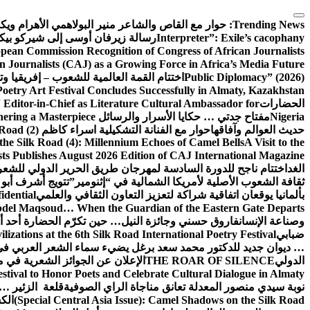
التجاوز
إلى
Trending News:
حوار مع القاص والشاعر منير البولاهمي
الأهرام وي
المحتوى
Interpreter”: Exile’s cacophany
رسالة زيرفان أوسى إلى شيركو بي
pean Commission Recognition of Congress of African Journalists
n Journalists (CAJ) as a Growing Force in Africa’s Media Future
Public Diplomacy” (2026)
اختتام القمة العالمية للشعوب – إفريقيا وت
Poetry Art Festival Concludes Successfully in Almaty, Kazakhstan
الحضارات
Editor-in-Chief as Literature Cultural Ambassador for
Nigeria
مفتاح جدتي … حكايا الأسرار والرسائل
hering a Masterpiece
حديث العوالم وآفاقها
حوار مع الفنانة التشكيلية اسراء كاظم
Road (2)
the Silk Road (4): Millennium Echoes of Camel Bells
A Visit to the
sts Publishes August 2026 Edition of CAJ International Magazine
الغد
اختتام ناجح للدورة السادسة لمهرجان طريق الحرير الدولي للشعر 
ثقافة الشعوب الأصلية لأمريكا الشمالية في “إثنومير”
تتويج أشرف أبو 
بألمانيا يوقعان اتفاقية شراكة لتعزيز التعاون الثقافي والعلمي
idential
del Maqsoud… When the Guardian of the Eastern Gate Departs
وصناعة الإنسان
فاروق حسني وجائزة النيل… حين تكرّم الحضارة أحد أبن
ضبابي
izations at the 6th Silk Road International Poetry Festival
… ديوان جديد للدكتور محمد سعد برغل يضيء سماء الشعر العربي في
الدولي
THE ROAR OF SILENCE
الإعلان عن الجوائز الشعرية في
estival to Honor Poets and Celebrate Cultural Dialogue in Almaty
نوبة سيدي منصور المعدلة تعانق مناجاة الراي الصوفية
قلعة الزئير … 
(Special Central Asia Issue): Camel Shadows on the Silk Road
الك