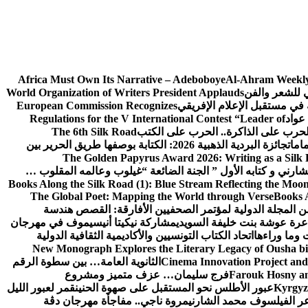
Africa Must Own Its Narrative – Adeboboye
Al-Ahram Weekly
ي للشعر والفن
World Organization of Writers President Applauds
European Commission Recognizes
عواد
Regulations for the V International Contest “Leader of
لحرب على الذاكرة.. الحرب على الكتب
The 6th Silk Road
امات
جائزة البردية الذهبية 2026: الكتابة بوصفها طريق الحرير بين
The Golden Papyrus Award 2026: Writing as a Silk R
رني و كتابه الأول ” الجنة الضائعة “
غيلوب وعالمه المقلوب …
Books Along the Silk Road (1): Blue Stream Reflecting the Moon
The Global Poet: Mapping the World through Verse
Books A
ن المجلة الدولية لمؤتمر الصحفيين الأفارقة: القصص هندسة
عرة عوشة بنت خليفة السويدي
مشاركة نيكيتا أنيسيموف في مهرجان
 وما وراءها
اتحاد الكتاب التونسيين والأكاديمية الثقافية الدولية
New Monograph Explores the Literary Legacy of Ousha bi
Cinema Innovation Project and
الثانوية العامة… بين سطوة الرقم
Farouk Hosny an
فرج سليمان… عزف متميز ومشروع
Kyrgyz 
عبور الأطلس نحو المستقبل على صهوة الحنين
قمر لعبور الليل
ر الفيلسوف محمد الشارني
مروة ناجي.. مفاجأة مهرجان دڨة