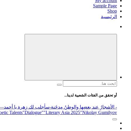
My account
Sample Page
Shop
الرئيسية
البحث
عن:
أو تحقق من الفئات الشعبية لدينا...
- الأشجارُ عند بعضِها والوطنُ مِدخَنة
-سأجلب لك زهرة يا أحمد
elease
"Nikolay Gumilyov و poet
"Literary Asia 2025
"Dialogue"
etic Talents