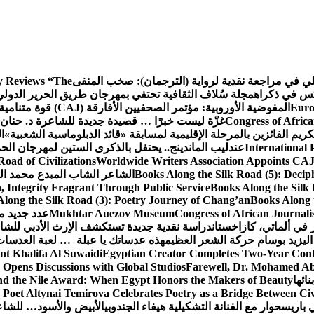
كلي في مراجعة نقدية لرواية (الترجمان): صخب المنفى
 Reviews “The
كس في ذكراه
مجلة سُلاف الثقافية تحتفي بمهرجان طريق الحرير الدول
Euro
المفوضية الأوروبية: مؤتمر الصحفيين الأفارقة (CAJ) قوة متنامية في مستقبل الإعلام الإفريقي
Congress of Africa
غزّة ليست خبرًا … قصيدة جديدة للشاعرة د. حنان 
كريم الفائزين بالمرحلة الإقليمية لمسابقة «قائد الدبلوماسية الشعبية»
ا
International 
عندليب الماندينج.. يحتفل بالذكرى الستين لمهرجان الحم
oad of Civilizations
Worldwide Writers Association Appoints CAJ 
Books Along the Silk Road (5): Decip
الشاعر الشاب المبدع محمد الشا
, Integrity Fragrant Through Public Service
Books Along the Silk 
long the Silk Road (3): Poetry Journey of Chang’an
Books Along 
Congress of African Journali
Mukhtar Auezov Museum
عدد جديد م
في ألماتي، كازاخستان
دراسة نقدية جديدة تستكشف الإرث الأدبي للشا
اليزيد بوسام حركة الشعر العظيم
هذه عدساتك يا عبلة … لعبة العدسات
nt Khalifa Al Suwaidi
Egyptian Creator Completes Two-Year Conf
 Opens Discussions with Global Studios
Farewell, Dr. Mohamed Ab
ائها
d the Nile Award: When Egypt Honors the Makers of Beauty
Poet Altynai Temirova Celebrates Poetry as a Bridge Between Civil
 باريس
حوار مع الفنانة التشكيلية هيفاء الجندوبي
الأبيض والأسود… للشاع