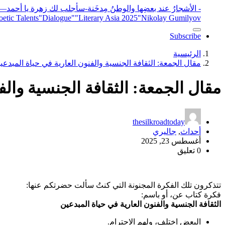
- الأشجارُ عند بعضِها والوطنُ مِدخَنة
-سأجلب لك زهرة يا أحمد
elease
"Nikolay Gumilyov و poet
"Literary Asia 2025
"Dialogue"
etic Talents
Subscribe
الرئيسية
مقال الجمعة: الثقافة الجنسية والفنون العارية في حياة المبدعي
مقال الجمعة: الثقافة الجنسية والف
thesilkroadtoday
أحداث
,
جاليري
أغسطس 23, 2025
0 تعليق
تتذكرون تلك الفكرة المجنونة التي كنتُ سألت حضرتكم عنها:
فكرة كتاب عن، أو باسم:
الثقافة الجنسية والفنون العارية في حياة المبدعين
البعض اختلف، ولهم الاحترام.