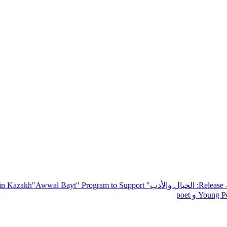
— R
: الخيال والأدب
" inviting poets and writers from around the world to participate in Kazakh
"Awwal Bayt" Program to Support
Young Po