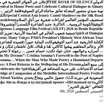
الدولي
THE ROAR OF SILENCE
الإعلان عن الجوائز الشعرية في
estival to Honor Poets and Celebrate Cultural Dialogue in Almaty
نوبة سيدي منصور المعدلة تعانق مناجاة الراي الصوفية
قلعة الزئير … 
(Special Central Asia Issue): Camel Shadows on the Silk Road
الك
تستضيف المؤتمر العالمي لقراءات شعرية من أجل السلام
Kazakhstan
التوفيق
الكونية الروسية… الذاكرة: جديد الشاعرة ألكسندرا أوتشيروفا
digenous Language Film Festival (AILFF) 2026 in Benin Republic.
Spirit of Dialogue
جمعية شعوب العالم في الجامعة الأردنية: تعزيز التع
ent, Many Voices: PAWA President’s Historic West African Tour
الكتابة التاريخية عند أحمد التوفيق
وكانت البداية عبوراً (قصيدة للشاعرة ا
الأم وعالم المفاهيم
پیشوا کاکائي: هُنا وَ هُناك، نَحْنُ عاشقان نَديّان وَ 
… أسراره وعوالمه
د. حنان عواد تكتب: حسام حسن … رجولة لا تنحني
in My Dreams”: Cristina Somma’s Farewell to the Poet of Naples
o Somma… When the Man Who Made Poetry a Homeland Departs
إلى منبع الحلم
e: A Poet Returns to the Wellspring of His Dreams
تصاعد الاعتداءات على حرية الصحافة في أفريقيا
elebrates the Spirit
ridge of Compassion at the Medellín International Poetry Festival
السعودية في دورته الـ12: حضورٌ عالمي ونجاحٌ يحتذى به
f Aboul-Yazid
كاكي
афа Абуль-Язида и культурный проект «Шёлковый путь»
الثقافي “طريق الحرير”
الخميس. أغسطس 6th, 2026