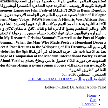
تستضيف المؤتمر العالمي لقراءات شعرية من أجل السلام
Kazakhstan
التوفيق
الكونية الروسية… الذاكرة: جديد الشاعرة ألكسندرا أوتشيروفا
digenous Language Film Festival (AILFF) 2026 in Benin Republic.
Spirit of Dialogue
جمعية شعوب العالم في الجامعة الأردنية: تعزيز التع
ent, Many Voices: PAWA President’s Historic West African Tour
الكتابة التاريخية عند أحمد التوفيق
وكانت البداية عبوراً (قصيدة للشاعرة ا
الأم وعالم المفاهيم
پیشوا کاکائي: هُنا وَ هُناك، نَحْنُ عاشقان نَديّان وَ 
… أسراره وعوالمه
د. حنان عواد تكتب: حسام حسن … رجولة لا تنحني
in My Dreams”: Cristina Somma’s Farewell to the Poet of Naples
o Somma… When the Man Who Made Poetry a Homeland Departs
إلى منبع الحلم
e: A Poet Returns to the Wellspring of His Dreams
تصاعد الاعتداءات على حرية الصحافة في أفريقيا
elebrates the Spirit
ridge of Compassion at the Medellín International Poetry Festival
السعودية في دورته الـ12: حضورٌ عالمي ونجاحٌ يحتذى به
f Aboul-Yazid
كاكي
афа Абуль-Язида и культурный проект «Шёлковый путь»
الثقافي “طريق الحرير”
الخميس. أغسطس 6th, 2026
Editor-in-Chief: Dr. Ashraf Aboul-Yazid
Home
Cart
Checkout