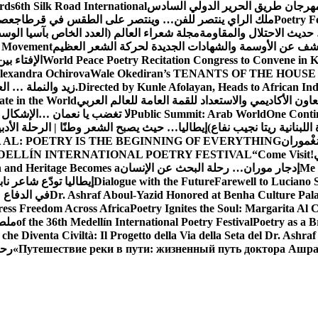
 مهرجان طريق الحرير الدولي السادس
6th Silk Road International
ards
Poetry F
ملك الراي ينتصر للفن… وينتصر على الطقس في قرطاج
عصف
حديث الاحتلال والمقاومة
مجلة شعراء العالم (العدد الخاص بآسيا الو
شف عن الأوسمة والشهادات الجديدة لحركة الشعر العظيم
ic Movement
World Peace Poetry Recitation Congress to Convene in 
الإفتاء بي
lexandra Ochirova
Wale Okediran’s TENANTS OF THE HOUSE
Directed by Kunle Afolayan, Heads to African In
زيد والنملة … ا
اون الأكاديمي والاستعداد للقمة العامة للعالم العربي
ate in the World
One Contin
Public Summit: Arab World
لا تغضب يا نعمان …الإشكال 
للبنانية ريتا نجيب نفاع)
إيطاليا… حيث يصبح الشعر وطنًا | الرحلة الأدب
مَغْموران
 AL: POETRY IS THE BEGINNING OF EVERYTHING
!
“Come Visit
DELLÍN INTERNATIONAL POETRY FESTIVAL
Me 
إدجار موران… رحلة البحث عن الإنسان
n and Heritage Becomes a
Farewell to Lucian
Dialogue with the Future
إيطاليا تودّع شاعر ناب
Dr. Ashraf Aboul-Yazid Honored at Benha Culture Palac
في الدفاع 
ress Freedom Across Africa
Poetry Ignites the Soul: Margarita Al C
Poetry as a B
of the 36th Medellín International Poetry Festival
ملصق
che Diventa Civiltà: Il Progetto della Via della Seta del Dr. Ashra
Путешествие реки в пути: жизненный путь доктора Ашр
رحل