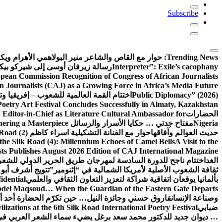
Subscribe
Trending News:
حوار مع القاص والشاعر منير البولاهمي
الأهرام وي
Interpreter”: Exile’s cacophany
رسالة زيرفان أوسى إلى شيركو بي
pean Commission Recognition of Congress of African Journalists
n Journalists (CAJ) as a Growing Force in Africa’s Media Future
Public Diplomacy” (2026)
اختتام القمة العالمية للشعوب – إفريقيا وت
Poetry Art Festival Concludes Successfully in Almaty, Kazakhstan
الحضارات
Editor-in-Chief as Literature Cultural Ambassador for
Nigeria
مفتاح جدتي … حكايا الأسرار والرسائل
hering a Masterpiece
حديث العوالم وآفاقها
حوار مع الفنانة التشكيلية اسراء كاظم
Road (2)
the Silk Road (4): Millennium Echoes of Camel Bells
A Visit to the
sts Publishes August 2026 Edition of CAJ International Magazine
الغد
اختتام ناجح للدورة السادسة لمهرجان طريق الحرير الدولي للشعر 
ثقافة الشعوب الأصلية لأمريكا الشمالية في “إثنومير”
تتويج أشرف أبو 
بألمانيا يوقعان اتفاقية شراكة لتعزيز التعاون الثقافي والعلمي
idential
del Maqsoud… When the Guardian of the Eastern Gate Departs
وصناعة الإنسان
فاروق حسني وجائزة النيل… حين تكرّم الحضارة أحد أبن
ضبابي
izations at the 6th Silk Road International Poetry Festival
… ديوان جديد للدكتور محمد سعد برغل يضيء سماء الشعر العربي في