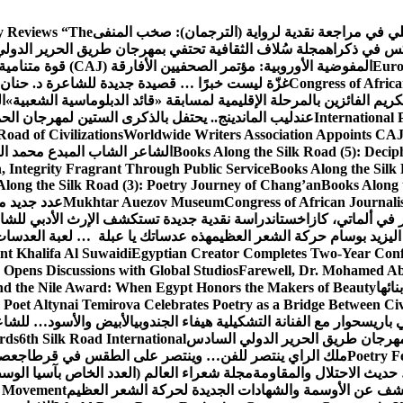
كلي في مراجعة نقدية لرواية (الترجمان): صخب المنفى
 Reviews “The
كس في ذكراه
مجلة سُلاف الثقافية تحتفي بمهرجان طريق الحرير الدول
Euro
المفوضية الأوروبية: مؤتمر الصحفيين الأفارقة (CAJ) قوة متنامية في مستقبل الإعلام الإفريقي
Congress of Africa
غزّة ليست خبرًا … قصيدة جديدة للشاعرة د. حنان 
كريم الفائزين بالمرحلة الإقليمية لمسابقة «قائد الدبلوماسية الشعبية»
ا
International 
عندليب الماندينج.. يحتفل بالذكرى الستين لمهرجان الحم
oad of Civilizations
Worldwide Writers Association Appoints CAJ 
Books Along the Silk Road (5): Decip
الشاعر الشاب المبدع محمد الشا
, Integrity Fragrant Through Public Service
Books Along the Silk 
long the Silk Road (3): Poetry Journey of Chang’an
Books Along 
Congress of African Journali
Mukhtar Auezov Museum
عدد جديد م
في ألماتي، كازاخستان
دراسة نقدية جديدة تستكشف الإرث الأدبي للشا
اليزيد بوسام حركة الشعر العظيم
هذه عدساتك يا عبلة … لعبة العدسات
nt Khalifa Al Suwaidi
Egyptian Creator Completes Two-Year Conf
 Opens Discussions with Global Studios
Farewell, Dr. Mohamed Ab
ائها
d the Nile Award: When Egypt Honors the Makers of Beauty
Poet Altynai Temirova Celebrates Poetry as a Bridge Between Civil
 باريس
حوار مع الفنانة التشكيلية هيفاء الجندوبي
الأبيض والأسود… للشاع
 مهرجان طريق الحرير الدولي السادس
6th Silk Road International
ards
Poetry F
ملك الراي ينتصر للفن… وينتصر على الطقس في قرطاج
عصف
حديث الاحتلال والمقاومة
مجلة شعراء العالم (العدد الخاص بآسيا الو
شف عن الأوسمة والشهادات الجديدة لحركة الشعر العظيم
ic Movement