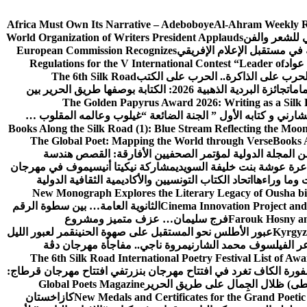
Africa Must Own Its Narrative – Adeboboye
Al-Ahram Weekly R
ي للشعر والفن
World Organization of Writers President Applauds
European Commission Recognizes
عواد
Regulations for the V International Contest “Leader of
لحرب على الذاكرة.. الحرب على الكتب
The 6th Silk Road
امات
جائزة البردية الذهبية 2026: الكتابة بوصفها طريق الحرير بين
The Golden Papyrus Award 2026: Writing as a Silk R
رني و كتابه الأول ” الجنة الضائعة “
غيلوب وعالمه المقلوب …
Books Along the Silk Road (1): Blue Stream Reflecting the Moon
The Global Poet: Mapping the World through Verse
Books A
ن المجلة الدولية لمؤتمر الصحفيين الأفارقة: القصص هندسة
عرة عوشة بنت خليفة السويدي
مشاركة نيكيتا أنيسيموف في مهرجان
 وما وراءها
اتحاد الكتاب التونسيين والأكاديمية الثقافية الدولية
New Monograph Explores the Literary Legacy of Ousha bi
Cinema Innovation Project and
الثانوية العامة… بين سطوة الرقم
Farouk Hosny an
فرج سليمان… عزف متميز ومشروع
Kyrgyz 
عبور الأطلس نحو المستقبل على صهوة الحنين
قمر لعبور الليل
ر الفيلسوف محمد الشارني
مروة ناجي.. مفاجأة مهرجان دڨة
The 6th Silk Road International Poetry Festival List of Aw
ورة الكاف تغرد في افتتاح مهرجان بنزرت
في افتتاح مهرجان قرطاج:
سطى) ظلال الجِمال على طريق الحرير
Global Poets Magazine
New Medals and Certificates for the Grand Poet
كازاخستان