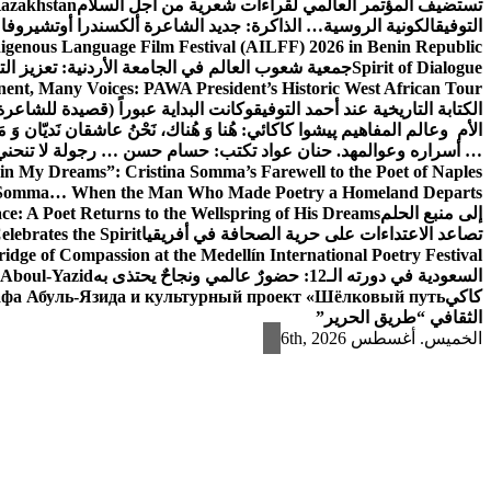
تستضيف المؤتمر العالمي لقراءات شعرية من أجل السلام
Kazakhstan
التوفيق
الكونية الروسية… الذاكرة: جديد الشاعرة ألكسندرا أوتشيروفا
digenous Language Film Festival (AILFF) 2026 in Benin Republic.
Spirit of Dialogue
جمعية شعوب العالم في الجامعة الأردنية: تعزيز التع
ent, Many Voices: PAWA President’s Historic West African Tour
الكتابة التاريخية عند أحمد التوفيق
وكانت البداية عبوراً (قصيدة للشاعرة ا
الأم وعالم المفاهيم
پیشوا کاکائي: هُنا وَ هُناك، نَحْنُ عاشقان نَديّان وَ 
… أسراره وعوالمه
د. حنان عواد تكتب: حسام حسن … رجولة لا تنحني
in My Dreams”: Cristina Somma’s Farewell to the Poet of Naples
o Somma… When the Man Who Made Poetry a Homeland Departs
إلى منبع الحلم
e: A Poet Returns to the Wellspring of His Dreams
تصاعد الاعتداءات على حرية الصحافة في أفريقيا
elebrates the Spirit
ridge of Compassion at the Medellín International Poetry Festival
السعودية في دورته الـ12: حضورٌ عالمي ونجاحٌ يحتذى به
f Aboul-Yazid
كاكي
афа Абуль-Язида и культурный проект «Шёлковый путь»
الثقافي “طريق الحرير”
الخميس. أغسطس 6th, 2026