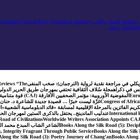
— R
: الخيال والأدب
" inviting poets and writers from around the world to participate in Kazakh
"Awwal Bayt" Program to Support
Young Po
ويكلي في مراجعة نقدية لرواية (الترجمان): صخب المنفى
eviews “The
كس في ذكراه
مجلة سُلاف الثقافية تحتفي بمهرجان طريق الحرير الدول
Euro
المفوضية الأوروبية: مؤتمر الصحفيين الأفارقة (CAJ) قوة متنامية في مستقبل الإعلام الإفريقي
Congress of Africa
غزّة ليست خبرًا … قصيدة جديدة للشاعرة د. حنان 
كريم الفائزين بالمرحلة الإقليمية لمسابقة «قائد الدبلوماسية الشعبية»
ا
International 
عندليب الماندينج.. يحتفل بالذكرى الستين لمهرجان الحم
oad of Civilizations
Worldwide Writers Association Appoints CAJ 
Books Along the Silk Road (5): Decip
الشاعر الشاب المبدع محمد الشا
, Integrity Fragrant Through Public Service
Books Along the Silk 
long the Silk Road (3): Poetry Journey of Chang’an
Books Along 