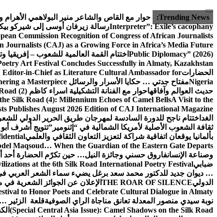
التجاوز
إلى
Trending News:
حوار مع القاص والشاعر منير البولاهمي
الأهرام 
المحتوى
Interpreter”: Exile’s cacophany
رسالة زيرفان أوسى إلى شيركو بي
pean Commission Recognition of Congress of African Journalists
n Journalists (CAJ) as a Growing Force in Africa’s Media Future
Public Diplomacy” (2026)
اختتام القمة العالمية للشعوب – إفريقيا وت
Poetry Art Festival Concludes Successfully in Almaty, Kazakhstan
الحضارات
Editor-in-Chief as Literature Cultural Ambassador for
Nigeria
مفتاح جدتي … حكايا الأسرار والرسائل
hering a Masterpiece
حديث العوالم وآفاقها
حوار مع الفنانة التشكيلية اسراء كاظم
Road (2)
the Silk Road (4): Millennium Echoes of Camel Bells
A Visit to the
sts Publishes August 2026 Edition of CAJ International Magazine
الغد
اختتام ناجح للدورة السادسة لمهرجان طريق الحرير الدولي للشعر 
ثقافة الشعوب الأصلية لأمريكا الشمالية في “إثنومير”
تتويج أشرف أبو 
بألمانيا يوقعان اتفاقية شراكة لتعزيز التعاون الثقافي والعلمي
idential
del Maqsoud… When the Guardian of the Eastern Gate Departs
وصناعة الإنسان
فاروق حسني وجائزة النيل… حين تكرّم الحضارة أحد أبن
ضبابي
izations at the 6th Silk Road International Poetry Festival
… ديوان جديد للدكتور محمد سعد برغل يضيء سماء الشعر العربي في
الدولي
THE ROAR OF SILENCE
الإعلان عن الجوائز الشعرية في
estival to Honor Poets and Celebrate Cultural Dialogue in Almaty
نوبة سيدي منصور المعدلة تعانق مناجاة الراي الصوفية
قلعة الزئير … 
(Special Central Asia Issue): Camel Shadows on the Silk Road
الك