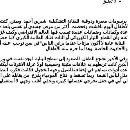
0 تعليق
برسومات معبرة وذوقية
للفنانة التشكيلية
شيرين أحمد
وبمتن
كتبت
لأطفال اليوم ناقشت وفحصت
أكثر من مرض جسدي أو نفسي بلغة جم
عدة وكمادات وضمادات عديدة تسبب فيها العالم الافتراضي وكيف غزا ا
عنه وان انقطع
التيار الكهربائي أو النات فتلك الطامة الكبرى كما ح
البناية عادة لا أكون مرتاحا عندما يراني الناس
“
في سن توجب
عليه أ
والأحاديث الخاصة
وهذا ما حرم منه الأطفال
وفي الأخير تشجع الطفل
للصعود إلى سطح البناية
ليجد نفسه في ورطة
الذين كانت تربطهم به علاقات متينة وحميمية لولا عزلة الانترنات لي
عده أدوات تساهم في إخفاء تفاصيل وجهه الخجول فكانت فكرة
النظ
مثل لباس القبعة
ربما تسقط و
قناع
المومياء يفزع
من يقابله على ال
لي أبي في حفل تخرجي عدساتها كبيرة وتخفي أغلب وجهي لا أستعمله