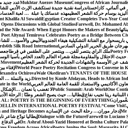
Congress of African Journali
Mukhtar Auezov Museum
عدد جديد م
في ألماتي، كازاخستان
دراسة نقدية جديدة تستكشف الإرث الأدبي للشا
اليزيد بوسام حركة الشعر العظيم
هذه عدساتك يا عبلة … لعبة العدسات
nt Khalifa Al Suwaidi
Egyptian Creator Completes Two-Year Conf
 Opens Discussions with Global Studios
Farewell, Dr. Mohamed Ab
ائها
d the Nile Award: When Egypt Honors the Makers of Beauty
Poet Altynai Temirova Celebrates Poetry as a Bridge Between Civil
 باريس
حوار مع الفنانة التشكيلية هيفاء الجندوبي
الأبيض والأسود… للشاع
 مهرجان طريق الحرير الدولي السادس
6th Silk Road International
ards
Poetry F
ملك الراي ينتصر للفن… وينتصر على الطقس في قرطاج
عصف
حديث الاحتلال والمقاومة
مجلة شعراء العالم (العدد الخاص بآسيا الو
شف عن الأوسمة والشهادات الجديدة لحركة الشعر العظيم
ic Movement
World Peace Poetry Recitation Congress to Convene in 
الإفتاء بي
lexandra Ochirova
Wale Okediran’s TENANTS OF THE HOUSE
Directed by Kunle Afolayan, Heads to African In
زيد والنملة … ا
اون الأكاديمي والاستعداد للقمة العامة للعالم العربي
ate in the World
One Contin
Public Summit: Arab World
لا تغضب يا نعمان …الإشكال 
للبنانية ريتا نجيب نفاع)
إيطاليا… حيث يصبح الشعر وطنًا | الرحلة الأدب
مَغْموران
 AL: POETRY IS THE BEGINNING OF EVERYTHING
!
“Come Visit
DELLÍN INTERNATIONAL POETRY FESTIVAL
Me 
إدجار موران… رحلة البحث عن الإنسان
n and Heritage Becomes a
Farewell to Lucian
Dialogue with the Future
إيطاليا تودّع شاعر ناب
Dr. Ashraf Aboul-Yazid Honored at Benha Culture Palac
في الدفاع 
ress Freedom Across Africa
Poetry Ignites the Soul: Margarita Al C