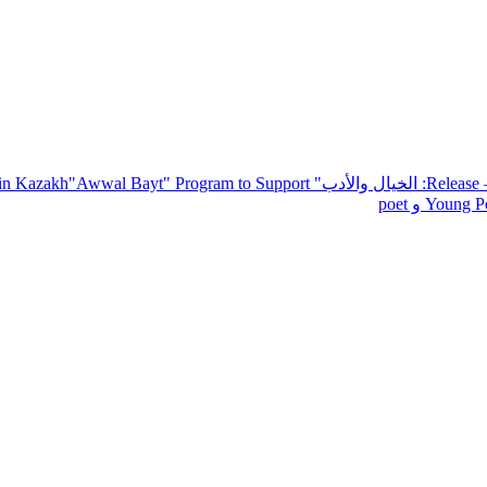
— R
: الخيال والأدب
" inviting poets and writers from around the world to participate in Kazakh
"Awwal Bayt" Program to Support
Young Po