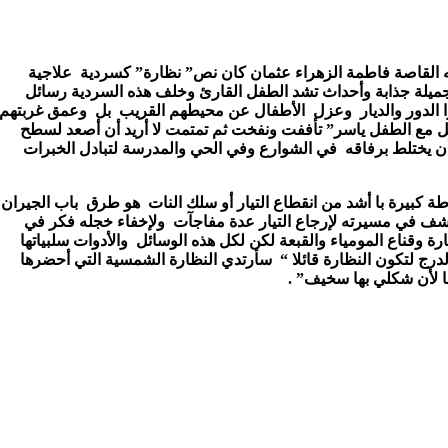
ه القاصة فاطمة الزهراء عثمان كان نص
”
نظارة
”
كسردية
علاجية
يلة جذابة وأحداث تشد الطفل القارئ وخلف هذه السردية رسائل
لدور والديار
وعزل
الأطفال عن محيطهم القريب
بل
وعمق غربتهم
صل مع الطفل ياسر
”
تأففت ونفخت ثم تمتمت لا أريد أن أصعد لسطح
ن يختلط برفاقه
في الشوارع وفي الحي والمدرسة لتبادل الخبرات
 كبيرة با أشد من انقطاع التيار أو سلك النات
هو طرق
باب الجيران
كتشف في مسيرته لإرجاع التيار عدة مفاجآت
ولإخفاء خجله فكر في
ارة وقناع المومياء والقبعة لكن لكل هذه الوسائل
والأدوات سلبياتها
درج لتكون النظارة قائلا
“
سأرتدي النظارة الشمسية التي أحضرها
ا لأن شكلي بها سخيف
” .