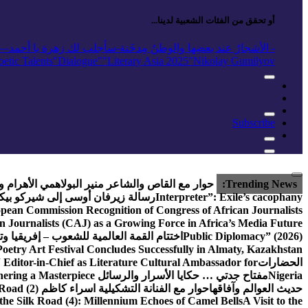
عن:
أو تحقق من الفئات الشعبية لدينا...
- الأشجارُ عند بعضِها والوطنُ مِدخَنة
-سأجلب لك زهرة يا أحمد
elease
"Nikolay Gumilyov و poet
"Literary Asia 2025
"Dialogue"
etic Talents
Subscribe
Trending News:
حوار مع القاص والشاعر منير البولاهمي
الأهرام 
Interpreter”: Exile’s cacophany
رسالة زيرفان أوسى إلى شيركو بي
pean Commission Recognition of Congress of African Journalists
n Journalists (CAJ) as a Growing Force in Africa’s Media Future
Public Diplomacy” (2026)
اختتام القمة العالمية للشعوب – إفريقيا وت
Poetry Art Festival Concludes Successfully in Almaty, Kazakhstan
الحضارات
Editor-in-Chief as Literature Cultural Ambassador for
Nigeria
مفتاح جدتي … حكايا الأسرار والرسائل
hering a Masterpiece
حديث العوالم وآفاقها
حوار مع الفنانة التشكيلية اسراء كاظم
Road (2)
the Silk Road (4): Millennium Echoes of Camel Bells
A Visit to the