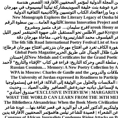
ن المجلة الدولية لمؤتمر الصحفيين الأفارقة: القصص هندسة
عرة عوشة بنت خليفة السويدي
مشاركة نيكيتا أنيسيموف في مهرجان
 وما وراءها
اتحاد الكتاب التونسيين والأكاديمية الثقافية الدولية
New Monograph Explores the Literary Legacy of Ousha bi
Cinema Innovation Project and
الثانوية العامة… بين سطوة الرقم
Farouk Hosny an
فرج سليمان… عزف متميز ومشروع
Kyrgyz 
عبور الأطلس نحو المستقبل على صهوة الحنين
قمر لعبور الليل
ر الفيلسوف محمد الشارني
مروة ناجي.. مفاجأة مهرجان دڨة
The 6th Silk Road International Poetry Festival List of Aw
ورة الكاف تغرد في افتتاح مهرجان بنزرت
في افتتاح مهرجان قرطاج:
سطى) ظلال الجِمال على طريق الحرير
Global Poets Magazine
New Medals and Certificates for the Grand Poet
كازاخستان
ن سلطة النص وحركة التاريخ: قراءة في كتاب “الإفتاء والتاريخ” لأحمد
Russian Cosmism… Memory: A New Poetry Collection by A
لعلاقات والدروس
WPA in Moscow: Charles de Gaulle and the
The University of Jordan expressed its Readiness to Particip
: الملابسات والحلول
من الوثيقة إلى الدلالة: قراءة في إبستمولوجيا
ية لإسماعيل دياديه حيدرة
عش العصافير وقلب الصياد … وحديث
EXCLUSIVE INTERVIEW | MARGARITA
“صندوق أجدادي”
WHAT THE WORLD CAN LEARN FROM THE 36TH ME
The Bibliotheca Alexandrina: When the Book Meets Civilizatio
ولي
تكريم الدكتور أشرف أبو اليزيد في قصر ثقافة بنها… عودة شاعر
عن الشعراء | قصيدة للشاعر نيلس هاف
مؤتمر الصحفيين الأفارقة يدين
Congress of African Journalists Condemns Rising Attacks on P