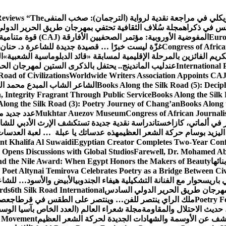
ويكلي في مراجعة نقدية لرواية (الترجمان): صخب المنفى
eviews “The
كس في ذكراه
مجلة سُلاف الثقافية تحتفي بمهرجان طريق الحرير الدول
Euro
المفوضية الأوروبية: مؤتمر الصحفيين الأفارقة (CAJ) قوة متنامية في مستقبل الإعلام الإفريقي
Congress of Africa
غزّة ليست خبرًا … قصيدة جديدة للشاعرة د. حنان 
كريم الفائزين بالمرحلة الإقليمية لمسابقة «قائد الدبلوماسية الشعبية»
ا
International 
عندليب الماندينج.. يحتفل بالذكرى الستين لمهرجان الحم
oad of Civilizations
Worldwide Writers Association Appoints CAJ 
Books Along the Silk Road (5): Decip
الشاعر الشاب المبدع محمد الشا
, Integrity Fragrant Through Public Service
Books Along the Silk 
long the Silk Road (3): Poetry Journey of Chang’an
Books Along 
Congress of African Journali
Mukhtar Auezov Museum
عدد جديد م
في ألماتي، كازاخستان
دراسة نقدية جديدة تستكشف الإرث الأدبي للشا
اليزيد بوسام حركة الشعر العظيم
هذه عدساتك يا عبلة … لعبة العدسات
nt Khalifa Al Suwaidi
Egyptian Creator Completes Two-Year Conf
 Opens Discussions with Global Studios
Farewell, Dr. Mohamed Ab
ائها
d the Nile Award: When Egypt Honors the Makers of Beauty
Poet Altynai Temirova Celebrates Poetry as a Bridge Between Civil
 باريس
حوار مع الفنانة التشكيلية هيفاء الجندوبي
الأبيض والأسود… للشاع
 مهرجان طريق الحرير الدولي السادس
6th Silk Road International
ards
Poetry F
ملك الراي ينتصر للفن… وينتصر على الطقس في قرطاج
عصف
حديث الاحتلال والمقاومة
مجلة شعراء العالم (العدد الخاص بآسيا الو
شف عن الأوسمة والشهادات الجديدة لحركة الشعر العظيم
ic Movement