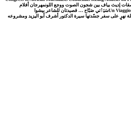
ات إديث بياف بين شجون الصوت ووجع اللون
مهرجان أفلام
Un Viaggio 
سَيَٲتي صَبّاح … قصيدتان للشاعر بيشوا
ة نهرٍ على سفر جسّدتها سيرة الدكتور أشرف أبو اليزيد ومشروعه