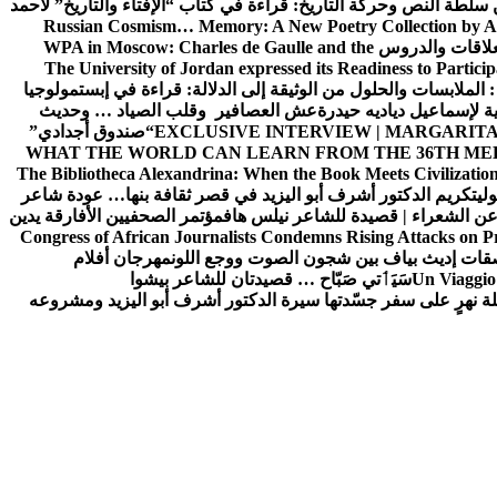
ن سلطة النص وحركة التاريخ: قراءة في كتاب “الإفتاء والتاريخ” لأحمد
Russian Cosmism… Memory: A New Poetry Collection by A
لعلاقات والدروس
WPA in Moscow: Charles de Gaulle and the
The University of Jordan expressed its Readiness to Particip
: الملابسات والحلول
من الوثيقة إلى الدلالة: قراءة في إبستمولوجيا
ية لإسماعيل دياديه حيدرة
عش العصافير وقلب الصياد … وحديث
EXCLUSIVE INTERVIEW | MARGARITA
“صندوق أجدادي”
WHAT THE WORLD CAN LEARN FROM THE 36TH ME
The Bibliotheca Alexandrina: When the Book Meets Civilizatio
ولي
تكريم الدكتور أشرف أبو اليزيد في قصر ثقافة بنها… عودة شاعر
عن الشعراء | قصيدة للشاعر نيلس هاف
مؤتمر الصحفيين الأفارقة يدين
Congress of African Journalists Condemns Rising Attacks on P
ات إديث بياف بين شجون الصوت ووجع اللون
مهرجان أفلام
Un Viaggio 
سَيَٲتي صَبّاح … قصيدتان للشاعر بيشوا
ة نهرٍ على سفر جسّدتها سيرة الدكتور أشرف أبو اليزيد ومشروعه