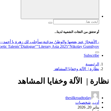
البحث
عن:
أو تحقق من الفئات الشعبية لدينا...
- الأشجارُ عند بعضِها والوطنُ مِدخَنة
-سأجلب لك زهرة يا أحمد
elease
"Nikolay Gumilyov و poet
"Literary Asia 2025
"Dialogue"
etic Talents
Subscribe
الرئيسية
نظارة | الآلة وخفايا المشاهد
نظارة | الآلة وخفايا المشاهد
thesilkroadtoday
أدب
,
شخصيات
يناير 20, 2026