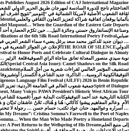
sts Publishes August 2026 Edition of CAJ International Magazine
الغد
اختتام ناجح للدورة السادسة لمهرجان طريق الحرير الدولي للشعر 
ثقافة الشعوب الأصلية لأمريكا الشمالية في “إثنومير”
تتويج أشرف أبو 
بألمانيا يوقعان اتفاقية شراكة لتعزيز التعاون الثقافي والعلمي
idential
del Maqsoud… When the Guardian of the Eastern Gate Departs
وصناعة الإنسان
فاروق حسني وجائزة النيل… حين تكرّم الحضارة أحد أبن
ضبابي
izations at the 6th Silk Road International Poetry Festival
… ديوان جديد للدكتور محمد سعد برغل يضيء سماء الشعر العربي في
الدولي
THE ROAR OF SILENCE
الإعلان عن الجوائز الشعرية في
estival to Honor Poets and Celebrate Cultural Dialogue in Almaty
نوبة سيدي منصور المعدلة تعانق مناجاة الراي الصوفية
قلعة الزئير … 
(Special Central Asia Issue): Camel Shadows on the Silk Road
الك
تستضيف المؤتمر العالمي لقراءات شعرية من أجل السلام
Kazakhstan
التوفيق
الكونية الروسية… الذاكرة: جديد الشاعرة ألكسندرا أوتشيروفا
digenous Language Film Festival (AILFF) 2026 in Benin Republic.
Spirit of Dialogue
جمعية شعوب العالم في الجامعة الأردنية: تعزيز التع
ent, Many Voices: PAWA President’s Historic West African Tour
الكتابة التاريخية عند أحمد التوفيق
وكانت البداية عبوراً (قصيدة للشاعرة ا
الأم وعالم المفاهيم
پیشوا کاکائي: هُنا وَ هُناك، نَحْنُ عاشقان نَديّان وَ 
… أسراره وعوالمه
د. حنان عواد تكتب: حسام حسن … رجولة لا تنحني
in My Dreams”: Cristina Somma’s Farewell to the Poet of Naples
o Somma… When the Man Who Made Poetry a Homeland Departs
إلى منبع الحلم
e: A Poet Returns to the Wellspring of His Dreams
تصاعد الاعتداءات على حرية الصحافة في أفريقيا
elebrates the Spirit