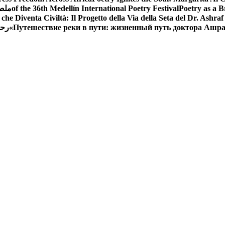
Poetry as a B
of the 36th Medellín International Poetry Festival
ملصق
che Diventa Civiltà: Il Progetto della Via della Seta del Dr. Ashra
Путешествие реки в пути: жизненный путь доктора Ашр
رحل