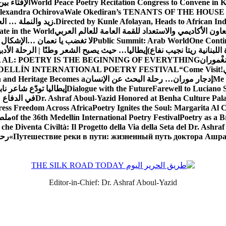
World Peace Poetry Recitation Congress to Convene in 
الإفتاء بي
lexandra Ochirova
Wale Okediran’s TENANTS OF THE HOUSE
Directed by Kunle Afolayan, Heads to African In
زيد والنملة … ا
اون الأكاديمي والاستعداد للقمة العامة للعالم العربي
ate in the World
One Contin
Public Summit: Arab World
لا تغضب يا نعمان …الإشكال 
للبنانية ريتا نجيب نفاع)
إيطاليا… حيث يصبح الشعر وطنًا | الرحلة الأدب
مَغْموران
 AL: POETRY IS THE BEGINNING OF EVERYTHING
!
“Come Visit
DELLÍN INTERNATIONAL POETRY FESTIVAL
Me 
إدجار موران… رحلة البحث عن الإنسان
n and Heritage Becomes a
Farewell to Lucian
Dialogue with the Future
إيطاليا تودّع شاعر ناب
Dr. Ashraf Aboul-Yazid Honored at Benha Culture Palac
في الدفاع 
ress Freedom Across Africa
Poetry Ignites the Soul: Margarita Al C
Poetry as a B
of the 36th Medellín International Poetry Festival
ملصق
che Diventa Civiltà: Il Progetto della Via della Seta del Dr. Ashra
Путешествие реки в пути: жизненный путь доктора Ашр
رحل
Editor-in-Chief: Dr. Ashraf Aboul-Yazid