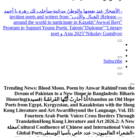
- الأشجارُ عند بعضِها والوطنُ مِدخَنة
-سأجلب لك زهرة يا أحمد
— Release
: الخيال والأدب
" inviting poets and writers from
around the world to participate in Kazakh
"Awwal Bayt"
Program to Support Young Poetic Talents
"Dialogue"
"Literary
"Nikolay Gumilyov و poet
Asia 2025
Subscribe
Trending News:
Blood Moon. Poem by Anwar Rahim
From the
Dream of Pakistan to a New Home in Bangladesh: Biharis
Abandon an Old Hope
أَنا أُحارِبُ أَيَّتُها الفَراشَةُ (قصيدة)
Honoring
Poets from Egypt, Kyrgyzstan, and Kazakhstan with the Hong
Kong Literature and Art Award
Beyond the Language, Vol. III:
Fourteen Arab Poetic Voices Cross Borders Through
Translation
Hong Kong Literature and Art 2026.2: A New
Cultural Confluence of Chinese and International Voices
مجلة
«الشعراء العالميون»: عدد خاص بآسيا الوسطى
Global Poets