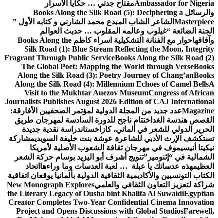
Ambassador for Nigeria
مفتاح جدتي … حكايا الأسرار
والرسائل
Books Along the Silk Road (5): Deciphering a
Masterpiece
الشاعر الشاب المبدع محمد الشارني و كتابه الأول ”
الجنة الضائعة “
غيلوب وعالمه المقلوب … حديث العوالم
وآفاقها
حوار مع الفنانة التشكيلية اسراء كاظم
Books Along the
Silk Road (1): Blue Stream Reflecting the Moon, Integrity
Fragrant Through Public Service
Books Along the Silk Road (2)
The Global Poet: Mapping the World through Verse
Books
Along the Silk Road (3): Poetry Journey of Chang’an
Books
Along the Silk Road (4): Millennium Echoes of Camel Bells
A
Visit to the Mukhtar Auezov Museum
Congress of African
Journalists Publishes August 2026 Edition of CAJ International
Magazine
عدد جديد من المجلة الدولية لمؤتمر الصحفيين الأفارقة:
القصص هندسة الغد
اختتام ناجح للدورة السادسة لمهرجان طريق
الحرير الدولي للشعر في ألماتي، كازاخستان
دراسة نقدية جديدة
تستكشف الإرث الأدبي للشاعرة عوشة بنت خليفة السويدي
مشاركة
نيكيتا أنيسيموف في مهرجان ثقافة الشعوب الأصلية لأمريكا
الشمالية في “إثنومير”
تتويج أشرف أبو اليزيد بوسام حركة الشعر
العظيم
هذه عدساتك يا عبلة … لعبة العدسات وما وراءها
اتحاد
الكتاب التونسيين والأكاديمية الثقافية الدولية بألمانيا يوقعان اتفاقية
شراكة لتعزيز التعاون الثقافي والعلمي
New Monograph Explores
the Literary Legacy of Ousha bint Khalifa Al Suwaidi
Egyptian
Creator Completes Two-Year Confidential Cinema Innovation
Project and Opens Discussions with Global Studios
Farewell,