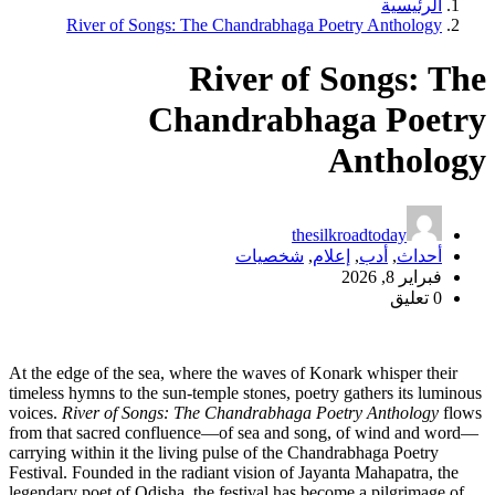
الرئيسية
River of Songs: The Chandrabhaga Poetry Anthology
River of Songs: The
Chandrabhaga Poetry
Anthology
thesilkroadtoday
أحداث
,
أدب
,
إعلام
,
شخصيات
فبراير 8, 2026
0 تعليق
At the edge of the sea, where the waves of Konark whisper their
timeless hymns to the sun-temple stones, poetry gathers its luminous
voices.
River of Songs: The Chandrabhaga Poetry Anthology
flows
from that sacred confluence—of sea and song, of wind and word—
carrying within it the living pulse of the Chandrabhaga Poetry
Festival. Founded in the radiant vision of Jayanta Mahapatra, the
legendary poet of Odisha, the festival has become a pilgrimage of