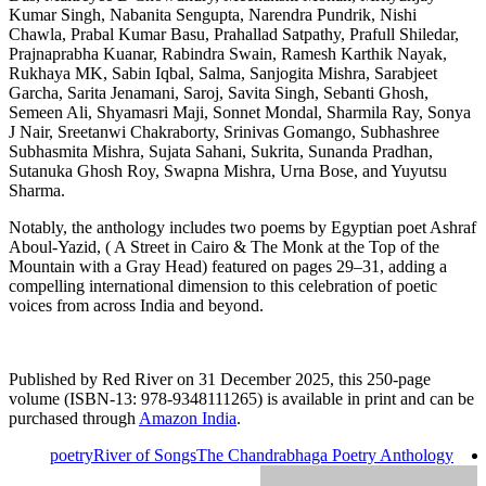
Kumar Singh, Nabanita Sengupta, Narendra Pundrik, Nishi
Chawla, Prabal Kumar Basu, Prahallad Satpathy, Prafull Shiledar,
Prajnaprabha Kuanar, Rabindra Swain, Ramesh Karthik Nayak,
Rukhaya MK, Sabin Iqbal, Salma, Sanjogita Mishra, Sarabjeet
Garcha, Sarita Jenamani, Saroj, Savita Singh, Sebanti Ghosh,
Semeen Ali, Shyamasri Maji, Sonnet Mondal, Sharmila Ray, Sonya
J Nair, Sreetanwi Chakraborty, Srinivas Gomango, Subhashree
Subhasmita Mishra, Sujata Sahani, Sukrita, Sunanda Pradhan,
Sutanuka Ghosh Roy, Swapna Mishra, Urna Bose, and Yuyutsu
Sharma.
Notably, the anthology includes two poems by Egyptian poet Ashraf
Aboul-Yazid, ( A Street in Cairo & The Monk at the Top of the
Mountain with a Gray Head) featured on pages 29–31, adding a
compelling international dimension to this celebration of poetic
voices from across India and beyond.
Published by Red River on 31 December 2025, this 250-page
volume (ISBN-13: 978-9348111265) is available in print and can be
purchased through
Amazon India
.
poetry
River of Songs
The Chandrabhaga Poetry Anthology