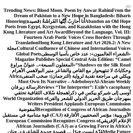
التجاوز
Trending News:
Blood Moon. Poem by Anwar Rahim
From the
إلى
Dream of Pakistan to a New Home in Bangladesh: Biharis
المحتوى
Abandon an Old Hope
أَنا أُحارِبُ أَيَّتُها الفَراشَةُ (قصيدة)
Honoring
Poets from Egypt, Kyrgyzstan, and Kazakhstan with the Hong
Kong Literature and Art Award
Beyond the Language, Vol. III:
Fourteen Arab Poetic Voices Cross Borders Through
Translation
Hong Kong Literature and Art 2026.2: A New
Cultural Confluence of Chinese and International Voices
مجلة
«الشعراء العالميون»: عدد خاص بآسيا الوسطى
Global Poets
Magazine Publishes Special Central Asia Edition: “Camel
Shadows on the Silk Road”
«المغفلون السبعة».. عنوانٌ مراوغ
وحكاياتٌ لا تنتهي
حوار مع القاص والشاعر منير البولاهمي
الأهرام
ويكلي في مراجعة نقدية لرواية (الترجمان): صخب المنفى
Africa
Must Own Its Narrative – Adeboboye
Al-Ahram Weekly
Reviews “The Interpreter”: Exile’s cacophany
رسالة زيرفان
أوسى إلى شيركو بيكس في ذكراه
مجلة سُلاف الثقافية تحتفي
بمهرجان طريق الحرير الدولي للشعر والفن
World Organization of
Writers President Applauds European Commission
Recognition of Congress of African Journalists
المفوضية
الأوروبية: مؤتمر الصحفيين الأفارقة (CAJ) قوة متنامية في مستقبل
الإعلام الإفريقي
European Commission Recognizes Congress of
African Journalists (CAJ) as a Growing Force in Africa’s
Media Future
غزّة ليست خبرًا … قصيدة جديدة للشاعرة د. حنان