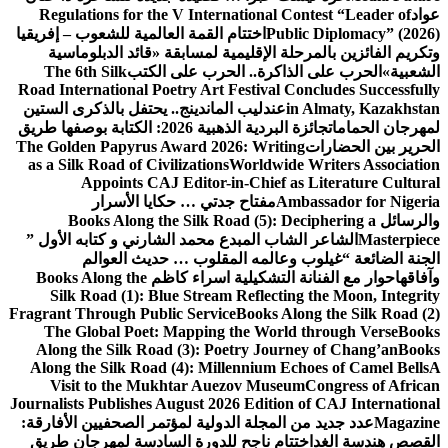
عواد
Regulations for the V International Contest “Leader of
Public Diplomacy” (2026)
اختتام القمة العالمية للشعوب – إفريقيا
وتكريم الفائزين بالمرحلة الإقليمية لمسابقة «قائد الدبلوماسية
الشعبية»
الحرب على الذاكرة.. الحرب على الكتب
The 6th Silk
Road International Poetry Art Festival Concludes Successfully
in Almaty, Kazakhstan
عندليب الماندينج.. يحتفل بالذكرى الستين
لمهرجان الحمامات
جائزة البردية الذهبية 2026: الكتابة بوصفها طريق
الحرير بين الحضارات
The Golden Papyrus Award 2026: Writing
as a Silk Road of Civilizations
Worldwide Writers Association
Appoints CAJ Editor-in-Chief as Literature Cultural
Ambassador for Nigeria
مفتاح جدتي … حكايا الأسرار
والرسائل
Books Along the Silk Road (5): Deciphering a
Masterpiece
الشاعر الشاب المبدع محمد الشارني و كتابه الأول ”
الجنة الضائعة “
غيلوب وعالمه المقلوب … حديث العوالم
وآفاقها
حوار مع الفنانة التشكيلية اسراء كاظم
Books Along the
Silk Road (1): Blue Stream Reflecting the Moon, Integrity
Fragrant Through Public Service
Books Along the Silk Road (2)
The Global Poet: Mapping the World through Verse
Books
Along the Silk Road (3): Poetry Journey of Chang’an
Books
Along the Silk Road (4): Millennium Echoes of Camel Bells
A
Visit to the Mukhtar Auezov Museum
Congress of African
Journalists Publishes August 2026 Edition of CAJ International
Magazine
عدد جديد من المجلة الدولية لمؤتمر الصحفيين الأفارقة:
القصص هندسة الغد
اختتام ناجح للدورة السادسة لمهرجان طريق