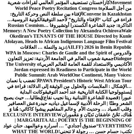
Movement
كازاخستان تستضيف المؤتمر العالمي لقراءات شعرية
من أجل السلام
World Peace Poetry Recitation Congress to
Convene in Kazakhstan
الإفتاء بين سلطة النص وحركة التاريخ:
قراءة في كتاب “الإفتاء والتاريخ” لأحمد التوفيق
الكونية الروسية…
الذاكرة: جديد الشاعرة ألكسندرا أوتشيروفا
Russian Cosmism…
Memory: A New Poetry Collection by Alexandra Ochirova
Wale
Okediran’s TENANTS OF THE HOUSE Directed by Kunle
Afolayan, Heads to African Indigenous Language Film Festival
(AILFF) 2026 in Benin Republic.
زيد والنملة … العلاقات
والدروس
WPA in Moscow: Charles de Gaulle and the Spirit of
Dialogue
جمعية شعوب العالم في الجامعة الأردنية: تعزيز التعاون
الأكاديمي والاستعداد للقمة العامة للعالم العربي
The University of
Jordan expressed its Readiness to Participate in the World
Public Summit: Arab World
One Continent, Many Voices:
PAWA President’s Historic West African Tour
لا تغضب يا نعمان
…الإشكال : الملابسات والحلول
من الوثيقة إلى الدلالة: قراءة في
إبستمولوجيا الكتابة التاريخية عند أحمد التوفيق
وكانت البداية
عبوراً (قصيدة للشاعرة اللبنانية ريتا نجيب نفاع)
إيطاليا… حيث يصبح
الشعر وطنًا | الرحلة الأدبية لإسماعيل دياديه حيدرة
عش العصافير
وقلب الصياد … وحديث الأم وعالم المفاهيم
پیشوا کاکائي: هُنا وَ
هُناك، نَحْنُ عاشقان نَديّان وَ مَغْموران
EXCLUSIVE INTERVIEW
| MARGARITA AL: POETRY IS THE BEGINNING OF
EVERYTHING
“صندوق أجدادي” … أسراره وعوالمه
د. حنان عواد
تكتب: حسام حسن … رجولة لا تنحني!
WHAT THE WORLD