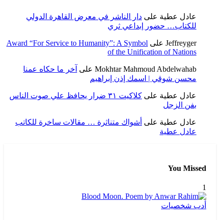
عادل عطية
على
دار الناشر في معرض القاهرة الدولي
للكتاب… حضور إبداعي ثري
Jeffreyger
على
Award “For Service to Humanity”: A Symbol
of the Unification of Nations
Mokhtar Mahmoud Abdelwahab
على
آخر ما حكاه عمنا
محسن شوقي | اسمك إذن إبراهيم
عادل عطية
على
كلاكيت ٣١ ضرار يحافظ علي صوت الناس
بفن الزجل
عادل عطية
على
أشواك متناثرة … مقالات ساخرة للكاتب
عادل عطية
You Missed
1
أدب
شخصيات