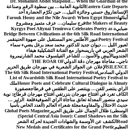
Dr. Mohamed Abdel Maqsoud… When the Guardian of the
Eastern Gate Departs
الثانوية العامة… بين سطوة الرقم وصناعة
الإنسان
فاروق حسني وجائزة النيل… حين تكرّم الحضارة أحد
أبنائها
Farouk Hosny and the Nile Award: When Egypt Honors
the Makers of Beauty
فرج سليمان… عزف متميز ومشروع
ضبابي
Kyrgyz Poet Altynai Temirova Celebrates Poetry as a
Bridge Between Civilizations at the 6th Silk Road International
Poetry Festival
عبور الأطلس نحو المستقبل على صهوة الحنين
قمر
لعبور الليل … ديوان جديد للدكتور محمد سعد برغل يضيء سماء
الشعر العربي في باريس
حوار مع الفنانة التشكيلية هيفاء
الجندوبي
الأبيض والأسود… للشاعر الفيلسوف محمد الشارني
مروة
ناجي.. مفاجأة مهرجان دڨة الدولي
THE ROAR OF
SILENCE
الإعلان عن الجوائز الشعرية في مهرجان طريق الحرير
الدولي السادس
The 6th Silk Road International Poetry Festival
List of Awards
6th Silk Road International Poetry Festival to
Honor Poets and Celebrate Cultural Dialogue in Almaty
ملك
الراي ينتصر للفن… وينتصر على الطقس في قرطاج
عصفورة
الكاف تغرد في افتتاح مهرجان بنزرت
في افتتاح مهرجان قرطاج: نوبة
سيدي منصور المعدلة تعانق مناجاة الراي الصوفية
قلعة الزئير …
حديث الاحتلال والمقاومة
مجلة شعراء العالم (العدد الخاص بآسيا
الوسطى) ظلال الجِمال على طريق الحرير
Global Poets Magazine
(Special Central Asia Issue): Camel Shadows on the Silk
Road
الكشف عن الأوسمة والشهادات الجديدة لحركة الشعر
العظيم
New Medals and Certificates for the Grand Poetic