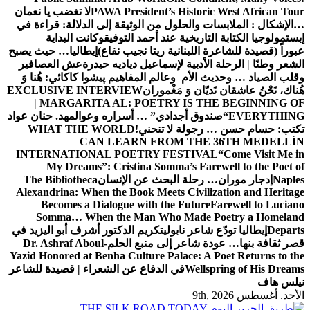
PAWA President’s Historic West African Tour
لا تغضب يا نعمان
…الإشكال : الملابسات والحلول
من الوثيقة إلى الدلالة: قراءة في
إبستمولوجيا الكتابة التاريخية عند أحمد التوفيق
وكانت البداية
عبوراً (قصيدة للشاعرة اللبنانية ريتا نجيب نفاع)
إيطاليا… حيث يصبح
الشعر وطنًا | الرحلة الأدبية لإسماعيل دياديه حيدرة
عش العصافير
وقلب الصياد … وحديث الأم وعالم المفاهيم
پیشوا کاکائي: هُنا وَ
هُناك، نَحْنُ عاشقان نَديّان وَ مَغْموران
EXCLUSIVE INTERVIEW
| MARGARITA AL: POETRY IS THE BEGINNING OF
EVERYTHING
“صندوق أجدادي” … أسراره وعوالمه
د. حنان عواد
تكتب: حسام حسن … رجولة لا تنحني!
WHAT THE WORLD
CAN LEARN FROM THE 36TH MEDELLÍN
INTERNATIONAL POETRY FESTIVAL
“Come Visit Me in
My Dreams”: Cristina Somma’s Farewell to the Poet of
Naples
إدجار موران… رحلة البحث عن الإنسان
The Bibliotheca
Alexandrina: When the Book Meets Civilization and Heritage
Becomes a Dialogue with the Future
Farewell to Luciano
Somma… When the Man Who Made Poetry a Homeland
Departs
إيطاليا تودّع شاعر نابولي
تكريم الدكتور أشرف أبو اليزيد في
قصر ثقافة بنها… عودة شاعر إلى منبع الحلم
Dr. Ashraf Aboul-
Yazid Honored at Benha Culture Palace: A Poet Returns to the
Wellspring of His Dreams
في الدفاع عن الشعراء | قصيدة للشاعر
نيلس هاف
الأحد. أغسطس 9th, 2026