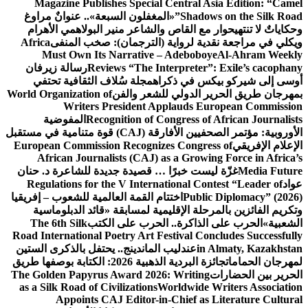
Magazine Publishes Special Central Asia Edition: “Camel
Shadows on the Silk Road”
«المغفلون السبعة».. عنوانٌ مراوغ
وحكاياتٌ لا تنتهي
حوار مع القاص والشاعر منير البولاهمي
الأهرام
ويكلي في مراجعة نقدية لرواية (الترجمان): صخب المنفى
Africa
Must Own Its Narrative – Adeboboye
Al-Ahram Weekly
Reviews “The Interpreter”: Exile’s cacophany
رسالة زيرفان
أوسى إلى شيركو بيكس في ذكراه
مجلة سُلاف الثقافية تحتفي
بمهرجان طريق الحرير الدولي للشعر والفن
World Organization of
Writers President Applauds European Commission
Recognition of Congress of African Journalists
المفوضية
الأوروبية: مؤتمر الصحفيين الأفارقة (CAJ) قوة متنامية في مستقبل
الإعلام الإفريقي
European Commission Recognizes Congress of
African Journalists (CAJ) as a Growing Force in Africa’s
Media Future
غزّة ليست خبرًا … قصيدة جديدة للشاعرة د. حنان
عواد
Regulations for the V International Contest “Leader of
Public Diplomacy” (2026)
اختتام القمة العالمية للشعوب – إفريقيا
وتكريم الفائزين بالمرحلة الإقليمية لمسابقة «قائد الدبلوماسية
الشعبية»
الحرب على الذاكرة.. الحرب على الكتب
The 6th Silk
Road International Poetry Art Festival Concludes Successfully
in Almaty, Kazakhstan
عندليب الماندينج.. يحتفل بالذكرى الستين
لمهرجان الحمامات
جائزة البردية الذهبية 2026: الكتابة بوصفها طريق
الحرير بين الحضارات
The Golden Papyrus Award 2026: Writing
as a Silk Road of Civilizations
Worldwide Writers Association
Appoints CAJ Editor-in-Chief as Literature Cultural