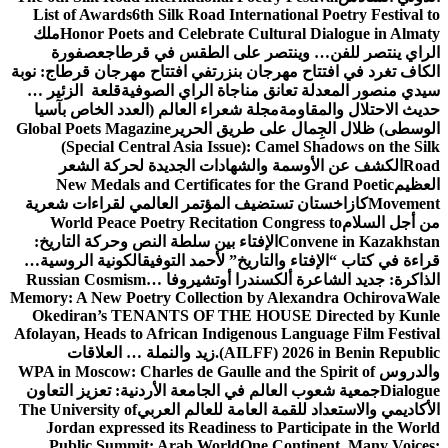
List of Awards
6th Silk Road International Poetry Festival to
Honor Poets and Celebrate Cultural Dialogue in Almaty
ملك
الراي ينتصر للفن… وينتصر على الطقس في قرطاج
عصفورة
الكاف تغرد في افتتاح مهرجان بنزرت
في افتتاح مهرجان قرطاج: نوبة
سيدي منصور المعدلة تعانق مناجاة الراي الصوفية
قلعة الزئير …
حديث الاحتلال والمقاومة
مجلة شعراء العالم (العدد الخاص بآسيا
الوسطى) ظلال الجِمال على طريق الحرير
Global Poets Magazine
(Special Central Asia Issue): Camel Shadows on the Silk
Road
الكشف عن الأوسمة والشهادات الجديدة لحركة الشعر
العظيم
New Medals and Certificates for the Grand Poetic
Movement
كازاخستان تستضيف المؤتمر العالمي لقراءات شعرية
من أجل السلام
World Peace Poetry Recitation Congress to
Convene in Kazakhstan
الإفتاء بين سلطة النص وحركة التاريخ:
قراءة في كتاب “الإفتاء والتاريخ” لأحمد التوفيق
الكونية الروسية…
الذاكرة: جديد الشاعرة ألكسندرا أوتشيروفا
Russian Cosmism…
Memory: A New Poetry Collection by Alexandra Ochirova
Wale
Okediran’s TENANTS OF THE HOUSE Directed by Kunle
Afolayan, Heads to African Indigenous Language Film Festival
(AILFF) 2026 in Benin Republic.
زيد والنملة … العلاقات
والدروس
WPA in Moscow: Charles de Gaulle and the Spirit of
Dialogue
جمعية شعوب العالم في الجامعة الأردنية: تعزيز التعاون
الأكاديمي والاستعداد للقمة العامة للعالم العربي
The University of
Jordan expressed its Readiness to Participate in the World
Public Summit: Arab World
One Continent, Many Voices: