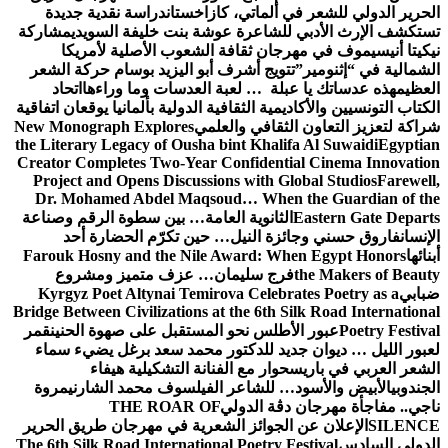
الحرير الدولي للشعر في ألماتي، كازاخستان
دراسة نقدية جديدة
تستكشف الإرث الأدبي للشاعرة عوشة بنت خليفة السويدي
مشاركة
نيكيتا أنيسيموف في مهرجان ثقافة الشعوب الأصلية لأمريكا
الشمالية في “إثنومير”
تتويج أشرف أبو اليزيد بوسام حركة الشعر
العظيم
هذه عدساتك يا عبلة … لعبة العدسات وما وراءها
اتحاد
الكتاب التونسيين والأكاديمية الثقافية الدولية بألمانيا يوقعان اتفاقية
شراكة لتعزيز التعاون الثقافي والعلمي
New Monograph Explores
the Literary Legacy of Ousha bint Khalifa Al Suwaidi
Egyptian
Creator Completes Two-Year Confidential Cinema Innovation
Project and Opens Discussions with Global Studios
Farewell,
Dr. Mohamed Abdel Maqsoud… When the Guardian of the
Eastern Gate Departs
الثانوية العامة… بين سطوة الرقم وصناعة
الإنسان
فاروق حسني وجائزة النيل… حين تكرّم الحضارة أحد
أبنائها
Farouk Hosny and the Nile Award: When Egypt Honors
the Makers of Beauty
فرج سليمان… عزف متميز ومشروع
ضبابي
Kyrgyz Poet Altynai Temirova Celebrates Poetry as a
Bridge Between Civilizations at the 6th Silk Road International
Poetry Festival
عبور الأطلس نحو المستقبل على صهوة الحنين
قمر
لعبور الليل … ديوان جديد للدكتور محمد سعد برغل يضيء سماء
الشعر العربي في باريس
حوار مع الفنانة التشكيلية هيفاء
الجندوبي
الأبيض والأسود… للشاعر الفيلسوف محمد الشارني
مروة
ناجي.. مفاجأة مهرجان دڨة الدولي
THE ROAR OF
SILENCE
الإعلان عن الجوائز الشعرية في مهرجان طريق الحرير
الدولي السادس
The 6th Silk Road International Poetry Festival