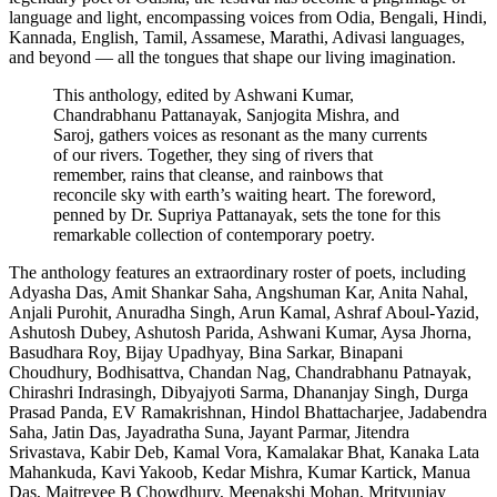
language and light, encompassing voices from Odia, Bengali, Hindi,
Kannada, English, Tamil, Assamese, Marathi, Adivasi languages,
and beyond — all the tongues that shape our living imagination.
This anthology, edited by Ashwani Kumar,
Chandrabhanu Pattanayak, Sanjogita Mishra, and
Saroj, gathers voices as resonant as the many currents
of our rivers. Together, they sing of rivers that
remember, rains that cleanse, and rainbows that
reconcile sky with earth’s waiting heart. The foreword,
penned by Dr. Supriya Pattanayak, sets the tone for this
remarkable collection of contemporary poetry.
The anthology features an extraordinary roster of poets, including
Adyasha Das, Amit Shankar Saha, Angshuman Kar, Anita Nahal,
Anjali Purohit, Anuradha Singh, Arun Kamal, Ashraf Aboul-Yazid,
Ashutosh Dubey, Ashutosh Parida, Ashwani Kumar, Aysa Jhorna,
Basudhara Roy, Bijay Upadhyay, Bina Sarkar, Binapani
Choudhury, Bodhisattva, Chandan Nag, Chandrabhanu Patnayak,
Chirashri Indrasingh, Dibyajyoti Sarma, Dhananjay Singh, Durga
Prasad Panda, EV Ramakrishnan, Hindol Bhattacharjee, Jadabendra
Saha, Jatin Das, Jayadratha Suna, Jayant Parmar, Jitendra
Srivastava, Kabir Deb, Kamal Vora, Kamalakar Bhat, Kanaka Lata
Mahankuda, Kavi Yakoob, Kedar Mishra, Kumar Kartick, Manua
Das, Maitreyee B Chowdhury, Meenakshi Mohan, Mrityunjay