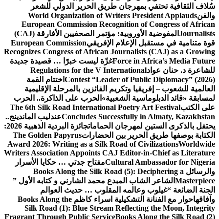
جان طريق الحرير الدولي للشعر
World Organization of Writers
European Commission Recognitio
المفوضية الأوروبية: مؤتمر الصحفيين الأفارقة (CAJ)
علام الإفريقي
European Commission
Recognizes Congress of African Journ
Force
غزّة ليست خبرًا … قصيدة جديدة
Regulations for the V Internat
Contest “Leader of
اختتام القمة
تكريم الفائزين بالمرحلة الإقليمية
الشعبية»
الحرب على الذاكرة.. الحرب
The 6th Silk Road International Poet
Concludes Successfu
عندليب الماندينج..
جان الحمامات
جائزة البردية الذهبية 2026:
ر بين الحضارات
The Golden Papyrus
Award 2026: Writing as a Silk Road o
Writers Association Appoints CAJ Edit
Cultura
مفتاح جدتي … حكايا الأسرار
Books Along the Silk Road (5
لمبدع محمد الشارني و كتابه الأول ”
مه المقلوب … حديث العوالم
شكيلية اسراء كاظم
Books Along the
Silk Road (1): Blue Stream Refl
Fragrant Through Public Service
Book