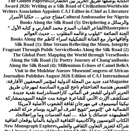
ر بين الحضارات
The Golden Papyrus
Award 2026: Writing as a Silk Road o
Writers Association Appoints CAJ Edit
Cultura
مفتاح جدتي … حكايا الأسرار
Books Along the Silk Road (5
لمبدع محمد الشارني و كتابه الأول ”
مه المقلوب … حديث العوالم
شكيلية اسراء كاظم
Books Along the
Silk Road (1): Blue Stream Refl
Fragrant Through Public Service
Book
The Global Poet: Mapping the W
Along the Silk Road (3): Poetry 
Along the Silk Road (4): Millenniu
Visit to the Mukhtar Auezov M
Journalists Publishes August 2026 Edi
لة الدولية لمؤتمر الصحفيين الأفارقة:
ناجح للدورة السادسة لمهرجان طريق
اتي، كازاخستان
دراسة نقدية جديدة
عرة عوشة بنت خليفة السويدي
مشاركة
 ثقافة الشعوب الأصلية لأمريكا
ج أشرف أبو اليزيد بوسام حركة الشعر
 … لعبة العدسات وما وراءها
اتحاد
 الثقافية الدولية بألمانيا يوقعان اتفاقية
في والعلمي
New Monograph Explores