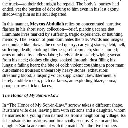
the truck—so their debt might be repaid.
ended, yet the burden of debt clung to hi
shadowing him as his soul departed.
In this manner,
Meyxo
ş
Abdullah
relies 
flashes in his short story collection—brief
illuminate lives marked by suffering, tra
memory. The lexicon of pain dominates t
accumulate like blows: the cursed quarry; 
suffering; death; choking bitterness; self-
arms numbed by endless labor; barely abl
from his neck; clothes clinging, soaked th
lungs; a failing heart; the bite of cold; v
dust-stained trousers; unbearably heavy s
streaming blood; a rasping voice; supplic
barely audible moan; pitch darkness; an 
poor, sorrow-stricken faces.
The Honor of My Son-in-Law
In “The Honor of My Son-in-Law,” sorrow
Rustam’s wife dies, leaving him with si
he marries to a young man named Isa from
is handsome, industrious, and financially
daughter Zarifa are content with the match