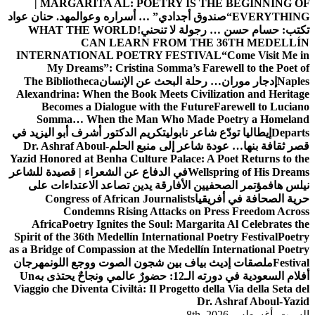
| MARGARITA AL: POETRY 
دادي” … أسراره وعوالمه
د. حنان عواد
لا تنحني!
WHAT THE WORLD
CAN LEARN FROM 
INTERNATIONAL POETRY FES
My Dreams”: Cristina Somma’s
 البحث عن الإنسان
The Bibliotheca
Alexandrina: When the Book Meets C
Becomes a Dialogue with the F
Somma… When the Man Who M
ابولي
تكريم الدكتور أشرف أبو اليزيد في
 إلى منبع الحلم
Dr. Ashraf Aboul-
Yazid Honored at Benha Culture Pala
في الدفاع عن الشعراء | قصيدة للشاعر
أفارقة يدين تصاعد الاعتداءات على
Congress of African Journalis
Condemns Rising Attacks
Africa
Poetry Ignites the Soul: M
Spirit of the 36th Medellín Internati
as a Bridge of Compassion at the Mede
 بين شجون الصوت ووجع اللون
مهرجان
ه
Un
Viaggio che Diventa Civiltà: Il Proget