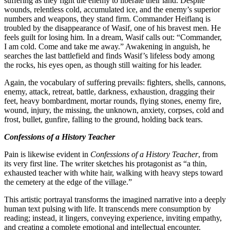
suffering as they fight the enemy to libera
wounds, relentless cold, accumulated ice
numbers and weapons, they stand firm. 
troubled by the disappearance of Wasif, 
feels guilt for losing him. In a dream, W
I am cold. Come and take me away.” Awa
searches the last battlefield and finds Wa
the rocks, his eyes open, as though still w
Again, the vocabulary of suffering prevail
enemy, attack, retreat, battle, darkness, e
feet, heavy bombardment, mortar rounds, 
wound, injury, the missing, the unknown,
frost, bullet, gunfire, falling to the groun
Confessions of a History Teacher
Pain is likewise evident in
Confessions of
its very first line. The writer sketches his
exhausted teacher with white hair, walki
the cemetery at the edge of the village.”
This artistic portrayal transforms the ima
human text pulsing with life. It transce
reading; instead, it lingers, conveying ex
and creating a complete emotional and int