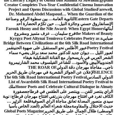
the Literary Legacy of Ousha bint Kh
Creator Completes Two-Year Confid
Project and Opens Discussions wit
Dr. Mohamed Abdel Maqsoud… Wh
نوية العامة… بين سطوة الرقم وصناعة
لنيل… حين تكرّم الحضارة أحد
Farouk Hosny and the Nile Award
سليمان… عزف متميز ومشروع
Kyrgyz Poet Altynai Temirova Cel
Bridge Between Civilizations at the 6
س نحو المستقبل على صهوة الحنين
قمر
 للدكتور محمد سعد برغل يضيء سماء
 مع الفنانة التشكيلية هيفاء
لشاعر الفيلسوف محمد الشارني
مروة
الدولي
THE ROAR OF
وائز الشعرية في مهرجان طريق الحرير
The 6th Silk Road International Poet
List of Awards
6th Silk Road Intern
Honor Poets and Celebrate Cul
ملك
ر على الطقس في قرطاج
عصفورة
ان بنزرت
في افتتاح مهرجان قرطاج: نوبة
مناجاة الراي الصوفية
قلعة الزئير …
لة شعراء العالم (العدد الخاص بآسيا
 طريق الحرير
Global Poets Magazine