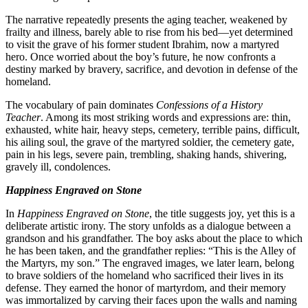
The narrative repeatedly presents the ag
frailty and illness, barely able to rise f
to visit the grave of his former student 
hero. Once worried about the boy’s futur
destiny marked by bravery, sacrifice, and
homeland.
The vocabulary of pain dominates
Confes
Teacher
. Among its most striking words a
exhausted, white hair, heavy steps, cemeter
his ailing soul, the grave of the martyred 
pain in his legs, severe pain, trembling, 
gravely ill, condolences.
Happiness Engraved on Stone
In
Happiness Engraved on Stone
, the tit
deliberate artistic irony. The story unfol
grandson and his grandfather. The boy as
he has been taken, and the grandfather rep
the Martyrs, my son.” The engraved image
to brave soldiers of the homeland who sacri
defense. They earned the honor of mart
was immortalized by carving their faces