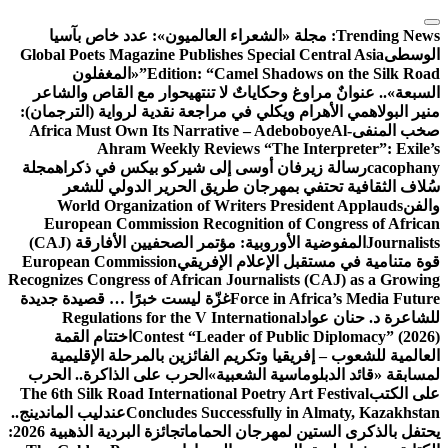
عراء العالميون»: عدد خاص بآسيا
Global Poets Magazine Publishes Spe
Edition: “Camel 
«المغفلون
اتٌ لا تنتهي
حوار مع القاص والشاعر
ي في مراجعة نقدية لرواية (الترجمان):
Africa Must Own Its Narrative – 
Ahram Weekly Reviews “T
وسى إلى شيركو بيكس في ذكراه
مجلة
جان طريق الحرير الدولي للشعر
World Organization of Writers
European Commission Recognitio
المفوضية الأوروبية: مؤتمر الصحفيين الأفارقة (CAJ)
علام الإفريقي
European Commission
Recognizes Congress of African Journ
Force
غزّة ليست خبرًا … قصيدة جديدة
Regulations for the V Internat
Contest “Leader of
اختتام القمة
تكريم الفائزين بالمرحلة الإقليمية
الشعبية»
الحرب على الذاكرة.. الحرب
The 6th Silk Road International Poet
Concludes Successfu
عندليب الماندينج..
جان الحمامات
جائزة البردية الذهبية 2026: