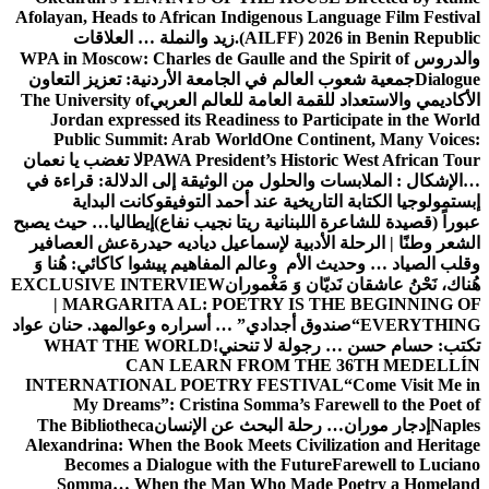
Afolayan, Heads to African Indigeno
(AILFF
زيد والنملة … العلاقات
WPA in Moscow: Charles de Gaulle an
 في الجامعة الأردنية: تعزيز التعاون
العامة للعالم العربي
The University of
Jordan expressed its Readiness t
Public Summit: Arab World
One
PAWA President’s Hi
لا تغضب يا نعمان
حلول
من الوثيقة إلى الدلالة: قراءة في
ة عند أحمد التوفيق
وكانت البداية
نية ريتا نجيب نفاع)
إيطاليا… حيث يصبح
ة لإسماعيل دياديه حيدرة
عش العصافير
 وعالم المفاهيم
پیشوا کاکائي: هُنا وَ
 مَغْموران
EXCLUSIVE INTERVIEW
| MARGARITA AL: POETRY 
دادي” … أسراره وعوالمه
د. حنان عواد
لا تنحني!
WHAT THE WORLD
CAN LEARN FROM 
INTERNATIONAL POETRY FES
My Dreams”: Cristina Somma’s
 البحث عن الإنسان
The Bibliotheca
Alexandrina: When the Book Meets C
Becomes a Dialogue with the F
Somma… When the Man Who M