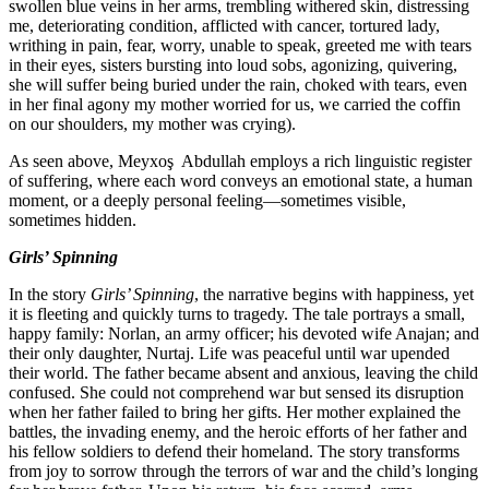
swollen blue veins in her arms, trembling
me, deteriorating condition, afflicted with
writhing in pain, fear, worry, unable to s
in their eyes, sisters bursting into loud s
she will suffer being buried under the rai
in her final agony my mother worried for 
on our shoulders, my mother was crying)
As seen above, Meyxoş Abdullah employs 
of suffering, where each word conveys a
moment, or a deeply personal feeling—so
sometimes hidden.
Girls’ Spinning
In the story
Girls’ Spinning
, the narrativ
it is fleeting and quickly turns to tragedy.
happy family: Norlan, an army officer; h
their only daughter, Nurtaj. Life was pea
their world. The father became absent and
confused. She could not comprehend war 
when her father failed to bring her gifts.
battles, the invading enemy, and the heroi
his fellow soldiers to defend their homel
from joy to sorrow through the terrors of