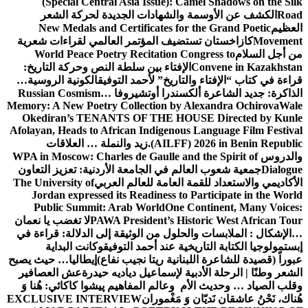
(Special Central Asia Issue): 
لشهادات الجديدة لحركة الشعر
New Medals and Certificates fo
يف المؤتمر العالمي لقراءات شعرية
World Peace Poetry Recitation 
إفتاء بين سلطة النص وحركة التاريخ:
اريخ” لأحمد التوفيق
الكونية الروسية…
سندرا أوتشيروفا
Russian Cosmism…
Memory: A New Poetry Collection by
Okediran’s TENANTS OF THE HO
Afolayan, Heads to African Indigeno
(AILFF
زيد والنملة … العلاقات
WPA in Moscow: Charles de Gaulle an
 في الجامعة الأردنية: تعزيز التعاون
العامة للعالم العربي
The University of
Jordan expressed its Readiness t
Public Summit: Arab World
One
PAWA President’s Hi
لا تغضب يا نعمان
حلول
من الوثيقة إلى الدلالة: قراءة في
ة عند أحمد التوفيق
وكانت البداية
نية ريتا نجيب نفاع)
إيطاليا… حيث يصبح
ة لإسماعيل دياديه حيدرة
عش العصافير
 وعالم المفاهيم
پیشوا کاکائي: هُنا وَ
 مَغْموران
EXCLUSIVE INTERVIEW