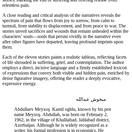
relentless pain.
A close reading and critical analysis of th
spectrum of pain that flows from joy to s
turmoil, from stability to displacement, 
stories unveil sacrifices and wounds that
characters’ souls—souls that persist vivid
after other figures have departed, leavin
them.
Each of the eleven stories paints a realisti
of life shrouded in suffering, grief, and 
employs a direct, incisive language and a
of expressions that convey both visible a
dense figurative imagery, offering the re
expressive energy.
ه
Abdullaev Meyxoş Kamil oghlu, 
name Meyxoş Abdullah, was born 
1962, in the village of Khalilabad, J
Azerbaijan. Although he is widely 
writer, his formal profession is in