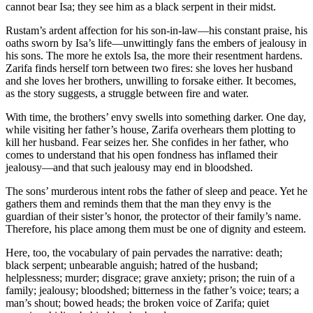
cannot bear Isa; they see him as a black s
Rustam’s ardent affection for his son-in-
oaths sworn by Isa’s life—unwittingly fan
his sons. The more he extols Isa, the mor
Zarifa finds herself torn between two fir
and she loves her brothers, unwilling to f
as the story suggests, a struggle between 
With time, the brothers’ envy swells into
while visiting her father’s house, Zarifa 
kill her husband. Fear seizes her. She con
comes to understand that his open fondne
jealousy—and that such jealousy may en
The sons’ murderous intent robs the fathe
gathers them and reminds them that the m
guardian of their sister’s honor, the prote
Therefore, his place among them must be
Here, too, the vocabulary of pain pervades
black serpent; unbearable anguish; hatred
helplessness; murder; disgrace; grave anxi
family; jealousy; bloodshed; bitterness in 
man’s shout; bowed heads; the broken voi