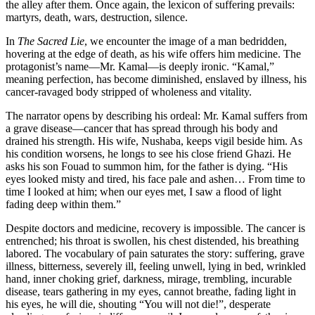
the alley after them. Once again, the lexic
martyrs, death, wars, destruction, silence.
In
The Sacred Lie
, we encounter the ima
hovering at the edge of death, as his wif
protagonist’s name—Mr. Kamal—is deepl
meaning perfection, has become diminishe
cancer-ravaged body stripped of wholenes
The narrator opens by describing his ord
a grave disease—cancer that has spread 
drained his strength. His wife, Nushaba, 
his condition worsens, he longs to see hi
asks his son Fouad to summon him, for th
eyes looked misty and tired, his face pa
time I looked at him; when our eyes met, 
fading deep within them.”
Despite doctors and medicine, recovery i
entrenched; his throat is swollen, his ches
labored. The vocabulary of pain saturates 
illness, bitterness, severely ill, feeling u
hand, inner choking grief, darkness, mira
disease, tears gathering in my eyes, canno
his eyes, he will die, shouting “You will 