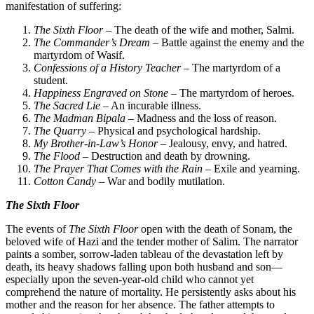
manifestation of suffering:
The Sixth Floor
– The death of the
The Commander’s Dream
– Battle
martyrdom of Wasif.
Confessions of a History Teacher
–
student.
Happiness Engraved on Stone
– Th
The Sacred Lie
– An incurable illn
The Madman Bipala
– Madness and
The Quarry
– Physical and psychol
My Brother-in-Law’s Honor
– Jeal
The Flood
– Destruction and deat
The Prayer That Comes with the 
Cotton Candy
– War and bodily mu
The Sixth Floor
The events of
The Sixth Floor
open with 
beloved wife of Hazi and the tender moth
paints a somber, sorrow-laden tableau of t
death, its heavy shadows falling upon 
especially upon the seven-year-old child
comprehend the nature of mortality. He pe
mother and the reason for her absence. Th