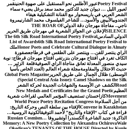
س نحو المستقبل على صهوة الحنين
قمر
 للدكتور محمد سعد برغل يضيء سماء
 مع الفنانة التشكيلية هيفاء
لشاعر الفيلسوف محمد الشارني
مروة
الدولي
THE ROAR OF
وائز الشعرية في مهرجان طريق الحرير
The 6th Silk Road International Poet
List of Awards
6th Silk Road Intern
Honor Poets and Celebrate Cul
ملك
ر على الطقس في قرطاج
عصفورة
ان بنزرت
في افتتاح مهرجان قرطاج: نوبة
مناجاة الراي الصوفية
قلعة الزئير …
لة شعراء العالم (العدد الخاص بآسيا
 طريق الحرير
Global Poets Magazine
(Special Central Asia Issue): 
لشهادات الجديدة لحركة الشعر
New Medals and Certificates fo
يف المؤتمر العالمي لقراءات شعرية
World Peace Poetry Recitation 
إفتاء بين سلطة النص وحركة التاريخ:
اريخ” لأحمد التوفيق
الكونية الروسية…
سندرا أوتشيروفا
Russian Cosmism…
Memory: A New Poetry Collection by
Okediran’s TENANTS OF THE HO