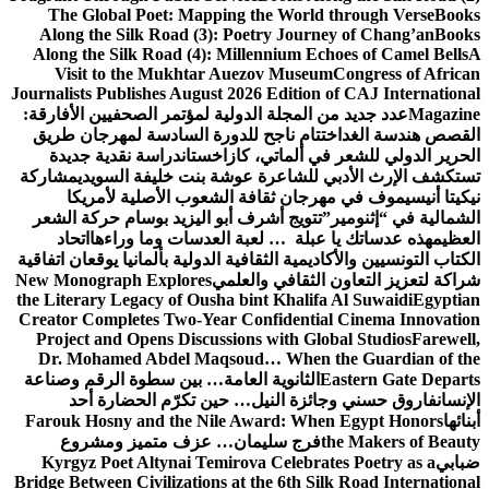
The Global Poet: Mapping the W
Along the Silk Road (3): Poetry 
Along the Silk Road (4): Millenniu
Visit to the Mukhtar Auezov M
Journalists Publishes August 2026 Edi
لة الدولية لمؤتمر الصحفيين الأفارقة:
ناجح للدورة السادسة لمهرجان طريق
اتي، كازاخستان
دراسة نقدية جديدة
عرة عوشة بنت خليفة السويدي
مشاركة
 ثقافة الشعوب الأصلية لأمريكا
ج أشرف أبو اليزيد بوسام حركة الشعر
 … لعبة العدسات وما وراءها
اتحاد
 الثقافية الدولية بألمانيا يوقعان اتفاقية
في والعلمي
New Monograph Explores
the Literary Legacy of Ousha bint Kh
Creator Completes Two-Year Confid
Project and Opens Discussions wit
Dr. Mohamed Abdel Maqsoud… Wh
نوية العامة… بين سطوة الرقم وصناعة
لنيل… حين تكرّم الحضارة أحد
Farouk Hosny and the Nile Award
سليمان… عزف متميز ومشروع
Kyrgyz Poet Altynai Temirova Cel
Bridge Between Civilizations at the 6