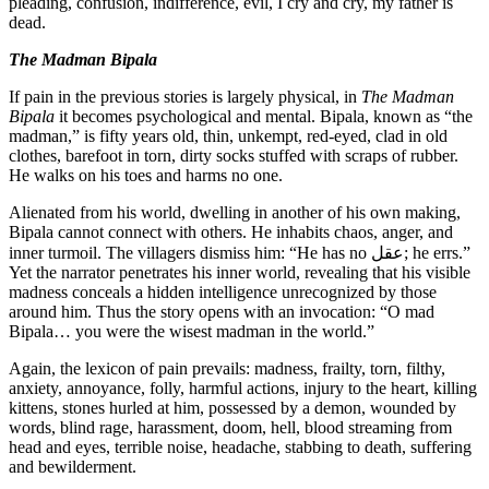
pleading, confusion, indifference, evil, I 
dead.
The Madman Bipala
If pain in the previous stories is largely p
Bipala
it becomes psychological and ment
madman,” is fifty years old, thin, unkempt
clothes, barefoot in torn, dirty socks stuf
He walks on his toes and harms no one.
Alienated from his world, dwelling in an
Bipala cannot connect with others. He in
inner turmoil. The villagers dismiss  عقل; he errs.”
Yet the narrator penetrates his inner world
madness conceals a hidden intelligence 
around him. Thus the story opens with a
Bipala… you were the wisest madman in 
Again, the lexicon of pain prevails: madness
anxiety, annoyance, folly, harmful actions,
kittens, stones hurled at him, possesse
words, blind rage, harassment, doom, hel
head and eyes, terrible noise, headache, s
and bewilderment.