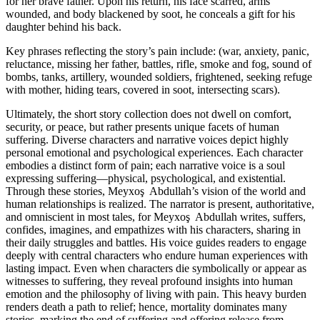
for her brave father. Upon his return, his
wounded, and body blackened by soot, he 
daughter behind his back.
Key phrases reflecting the story’s pain in
reluctance, missing her father, battles, ri
bombs, tanks, artillery, wounded soldiers
with mother, hiding tears, covered in soot,
Ultimately, the short story collection doe
security, or peace, but rather presents un
suffering. Diverse characters and narrativ
personal emotional and psychological exp
embodies a distinct form of pain; each nar
expressing suffering—physical, psychologi
Through these stories, Meyxoş Abdullah’
human relationships is realized. The narrat
and omniscient in most tales, for Meyxoş
confides, imagines, and empathizes with h
their daily struggles and battles. His voi
deeply with central characters who endu
lasting impact. Even when characters die
witnesses to suffering, they reveal profo
emotion and the philosophy of living wit
renders death a path to relief; hence, mo
stories, marking the end of suffering and 