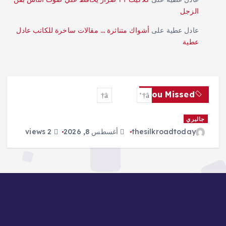
الزجل
عادل عطية
على
أشواك متناثرة … مقالات ساخرة للكاتب عادل
عطية
You Missed
أحداث
أدب
إعلام
From the Dream of Pakistan to
a New Home in Bangladesh:
Biharis Abandon an Old Hope
thesilkroadtoday
أغسطس 8, 2026
8 views
2