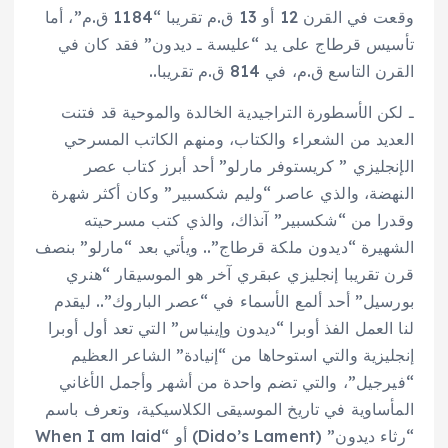
وقعت في القرن 12 أو 13 ق.م تقريبا “1184 ق.م”، أما
تأسيس قرطاج على يد “عليسة ـ ديدون” فقد كان في
القرن التاسع ق.م، في 814 ق.م تقريبا..
ـ لكن الأسطورة التراجيدية الخالدة والموحية قد فتنت
العديد من الشعراء والكتاب، ومنهم الكاتب المسرحي
الإنجليزي ” كريستوفر مارلو” أحد أبرز كتاب عصر
النهضة، والذي عاصر “وليم شكسبير” وكان أكثر شهرة
وقدرا من “شكسبير” آنذاك، والذي كتب مسرحيته
الشهيرة “ديدون ملكة قرطاج”.. ويأتي بعد “مارلو” بنصف
قرن تقريبا إنجليزي عبقري آخر هو الموسيقار “هنري
بورسيل” أحد ألمع الأسماء في “عصر الباروك”.. ليقدم
لنا العمل الفذ أوبرا “ديدون وإينياس” التي تعد أول أوبرا
إنجليزية والتي استوحاها من “إنيادة” الشاعر العظيم
“فيرجيل”، والتي تضم واحدة من أشهر وأجمل الأغاني
المأساوية في تاريخ الموسيقى الكلاسيكية، وتعرف باسم
“رثاء ديدون” (Dido’s Lament) أو “When I am laid