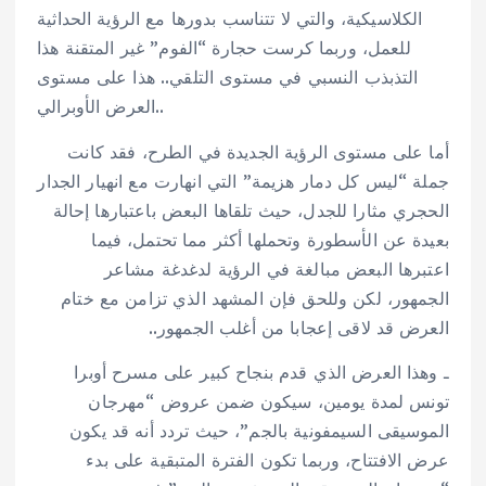
الكلاسيكية، والتي لا تتناسب بدورها مع الرؤية الحداثية
للعمل، وربما كرست حجارة “الفوم” غير المتقنة هذا
التذبذب النسبي في مستوى التلقي.. هذا على مستوى
العرض الأوبرالي..
أما على مستوى الرؤية الجديدة في الطرح، فقد كانت
جملة “ليس كل دمار هزيمة” التي انهارت مع انهيار الجدار
الحجري مثارا للجدل، حيث تلقاها البعض باعتبارها إحالة
بعيدة عن الأسطورة وتحملها أكثر مما تحتمل، فيما
اعتبرها البعض مبالغة في الرؤية لدغدغة مشاعر
الجمهور، لكن وللحق فإن المشهد الذي تزامن مع ختام
العرض قد لاقى إعجابا من أغلب الجمهور..
ـ وهذا العرض الذي قدم بنجاح كبير على مسرح أوبرا
تونس لمدة يومين، سيكون ضمن عروض “مهرجان
الموسيقى السيمفونية بالجم”، حيث تردد أنه قد يكون
عرض الافتتاح، وربما تكون الفترة المتبقية على بدء