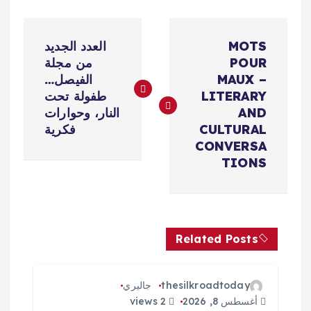
ت
MOTS
العدد الجديد
ص
POUR
من مجلة
MAUX –
الفيصل…
فّ
LITERARY
طفولة تحت
AND
النار، وحوارات
ح
CULTURAL
فكرية
CONVERSA
ا
TIONS
ل
م
Related Posts
ق
thesilkroadtoday
جاليري
ا
أغسطس 8, 2026
2 views