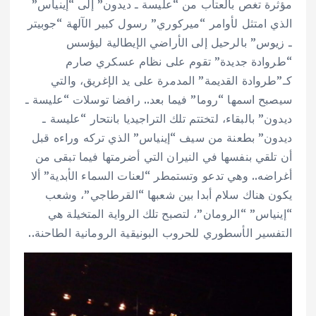
مؤثرة تغص بالعتاب من “عليسة ـ ديدون” إلى “إينياس”
الذي امتثل لأوامر “ميركوري” رسول كبير الآلهة “جوبيتر
ـ زيوس” بالرحيل إلى الأراضي الإيطالية ليؤسس
“طروادة جديدة” تقوم على نظام عسكري صارم
كـ”طروادة القديمة” المدمرة على يد الإغريق، والتي
سيصبح اسمها “روما” فيما بعد.. رافضا توسلات “عليسة ـ
ديدون” بالبقاء، لتختتم تلك التراجيديا بانتحار “عليسة ـ
ديدون” بطعنة من سيف “إينياس” الذي تركه وراءه قبل
أن تلقي بنفسها في النيران التي أضرمتها فيما تبقى من
أغراضه.. وهي تدعو وتستمطر “لعنات السماء الأبدية” ألا
يكون هناك سلام أبدا بين شعبها “القرطاجي”، وشعب
“إينياس” “الرومان”، لتصبح تلك الرواية المتخيلة هي
التفسير الأسطوري للحروب البونيقية الرومانية الطاحنة..