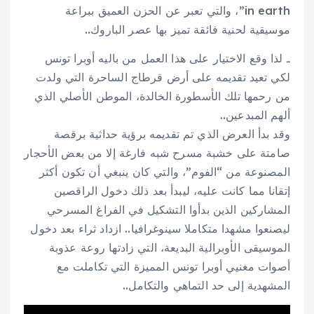
in earth”، والتي تعبر عن الحزن العميق ببراعة
موسيقية لحنية فائقة تميز بها عصر الباروك..
ـ لذا وقع الاختيار على هذا العمل من باليه أوبرا تونس
لكي تعيد تقديمه على أرض قرطاج الساحرة التي ولدت
من رحمها تلك الأسطورة الخالدة، الموطن الأصلي الذي
ألهم المبدعين..
وقد بدأ العرض الذي تم تقديمه برؤية حداثية برقصة
صامتة على خشبة مسرح شبه فارغة إلا من بعض الأحجار
المصنوعة من “الفوم”، والتي كان ينبغي أن تكون أكثر
إتقانا مما كانت عليه، ليبدأ بعد ذلك دخول الراقصين
المشاركين الذين بدأوا التشكيل في الفراغ المسرحي
ليصنعوا مشهدا متكاملا سينوغرافيا.. ازداد ثراء بعد دخول
الموسيقى الأوبرالية البديعة، التي زادتها روعة عذوبة
أصوات مغنيي أوبرا تونس المميزة التي تكاملت مع
المشهدية إلى حد التماهي والتكامل..