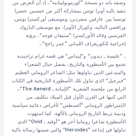
وصفه بأنه ذو مسحة “كوزموبوليتانية”.. إذ أن العرض من
تنفيذ باليه أوبرا تونس بمشاركة أكثر من خمسين عنصرا
تونسيا بين عازفين منفردين، وموسيقى أوركسترا تونس،
وراقصي الباليه، وكورال الأوبرا، مع موسيقى الباروك
الفرنسي وقائد الأوركسترا “ستيفان فوجه”، برؤية
إخراجية للكوريغراف اللبناني “عمر راجح”..
ـ “عليسة ـ ديدون” و”إينياس” هي قصة غرام تراجيدية
تجمع بين الأسطورة والتاريخ.. بفضل خيال الشعراء
والمبدعين الذين تناولوها مثل: الشاعر الروماني العظيم
“فيرجيل” الذي تناول تلك الأسطورة التاريخية في الكتاب
الرابع من ملحمته الشعرية “الإنيادة ـ The Aeneid”..
التي كتبها في القرن الأول قبل الميلاد بتكليف من
الإمبراطور الروماني “أغسطس” لأغراض دعائية سياسية
ودينية تربط التاريخ الروماني بالآلهة، كما استهوت
الأسطورة شاعرا رومانيا آخر هو “أوفيد ـ Ovid” الذي
تناولها في إبداعه “Heroides” والتي ضمنها رسالة باكية