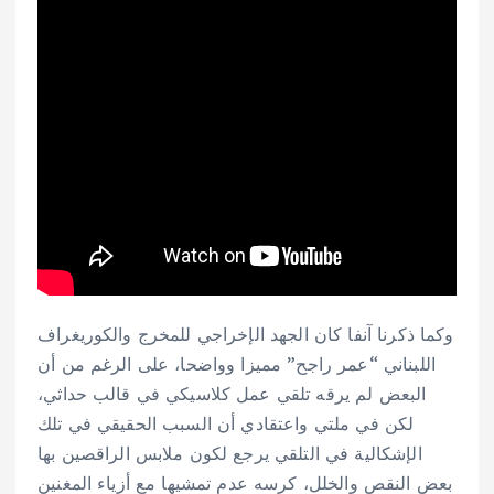
وكما ذكرنا آنفا كان الجهد الإخراجي للمخرج والكوريغراف
اللبناني “عمر راجح” مميزا وواضحا، على الرغم من أن
البعض لم يرقه تلقي عمل كلاسيكي في قالب حداثي،
لكن في ملتي واعتقادي أن السبب الحقيقي في تلك
الإشكالية في التلقي يرجع لكون ملابس الراقصين بها
بعض النقص والخلل، كرسه عدم تمشيها مع أزياء المغنين