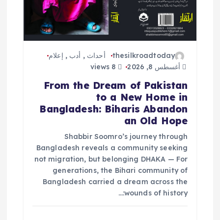
thesilkroadtoday
أحداث
,
أدب
,
إعلام
أغسطس 8, 2026
8 views
From the Dream of Pakistan
to a New Home in
Bangladesh: Biharis Abandon
an Old Hope
Shabbir Soomro’s journey through
Bangladesh reveals a community seeking
not migration, but belonging DHAKA — For
generations, the Bihari community of
Bangladesh carried a dream across the
wounds of history:…