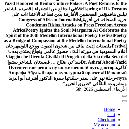
Yazid Honored at Benha Culture Palace: A Poet Returns to the
Wellspring of His Dreams
في الدفاع عن الشعراء | قصيدة للشاعر
نيلس هاف
مؤتمر الصحفيين الأفارقة يدين تصاعد الاعتداءات على
حرية الصحافة في أفريقيا
Congress of African Journalists
Condemns Rising Attacks on Press Freedom Across
Africa
Poetry Ignites the Soul: Margarita Al Celebrates the
Spirit of the 36th Medellín International Poetry Festival
Poetry
as a Bridge of Compassion at the Medellín International Poetry
Festival
ملصقات إديث بياف بين شجون الصوت ووجع اللون
مهرجان
أفلام السعودية في دورته الـ12: حضورٌ عالمي ونجاحٌ يحتذى به
Un
Viaggio che Diventa Civiltà: Il Progetto della Via della Seta del
Dr. Ashraf Aboul-Yazid
سَيَٲتي صَبّاح … قصيدتان للشاعر بيشوا
كاكي
Путешествие реки в пути: жизненный путь доктора
Ашрафа Абуль-Язида и культурный проект «Шёлковый
путь»
رحلة نهرٍ على سفر جسّدتها سيرة الدكتور أشرف أبو اليزيد
ومشروعه الثقافي “طريق الحرير”
الأربعاء. أغسطس 5th, 2026
Home
Cart
Checkout
My account