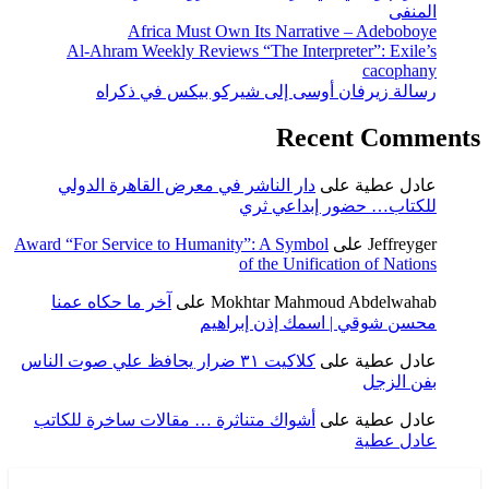
المنفى
Africa Must Own Its Narrative – Adeboboye
Al-Ahram Weekly Reviews “The Interpreter”: Exile’s
cacophany
رسالة زيرفان أوسى إلى شيركو بيكس في ذكراه
Recent Comments
عادل عطية
على
دار الناشر في معرض القاهرة الدولي
للكتاب… حضور إبداعي ثري
Jeffreyger
على
Award “For Service to Humanity”: A Symbol
of the Unification of Nations
Mokhtar Mahmoud Abdelwahab
على
آخر ما حكاه عمنا
محسن شوقي | اسمك إذن إبراهيم
عادل عطية
على
كلاكيت ٣١ ضرار يحافظ علي صوت الناس
بفن الزجل
عادل عطية
على
أشواك متناثرة … مقالات ساخرة للكاتب
عادل عطية