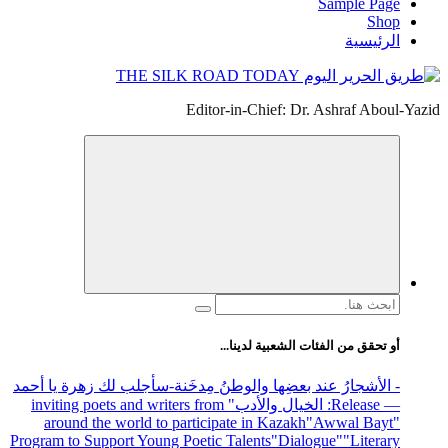
Sample Page
Shop
الرئيسية
Editor-in-Chief: Dr. Ashraf Aboul-Yazid
البحث
عن:
أو تحقق من الفئات الشعبية لدينا...
- الأشجارُ عند بعضِها والوطنُ مِدخَنة
-سأجلب لك زهرة يا أحمد
— Release
: الخيال والأدب
" inviting poets and writers from
around the world to participate in Kazakh
"Awwal Bayt"
Program to Support Young Poetic Talents
"Dialogue"
"Literary