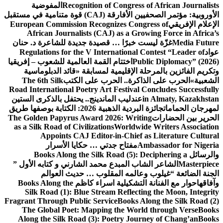
Recognition of Congress of African Journalists
المفوضية
الأوروبية: مؤتمر الصحفيين الأفارقة (CAJ) قوة متنامية في مستقبل
الإعلام الإفريقي
European Commission Recognizes Congress of
African Journalists (CAJ) as a Growing Force in Africa’s
Media Future
غزّة ليست خبرًا … قصيدة جديدة للشاعرة د. حنان
عواد
Regulations for the V International Contest “Leader of
Public Diplomacy” (2026)
اختتام القمة العالمية للشعوب – إفريقيا
وتكريم الفائزين بالمرحلة الإقليمية لمسابقة «قائد الدبلوماسية
الشعبية»
الحرب على الذاكرة.. الحرب على الكتب
The 6th Silk
Road International Poetry Art Festival Concludes Successfully
in Almaty, Kazakhstan
عندليب الماندينج.. يحتفل بالذكرى الستين
لمهرجان الحمامات
جائزة البردية الذهبية 2026: الكتابة بوصفها طريق
الحرير بين الحضارات
The Golden Papyrus Award 2026: Writing
as a Silk Road of Civilizations
Worldwide Writers Association
Appoints CAJ Editor-in-Chief as Literature Cultural
Ambassador for Nigeria
مفتاح جدتي … حكايا الأسرار
والرسائل
Books Along the Silk Road (5): Deciphering a
Masterpiece
الشاعر الشاب المبدع محمد الشارني و كتابه الأول ”
الجنة الضائعة “
غيلوب وعالمه المقلوب … حديث العوالم
وآفاقها
حوار مع الفنانة التشكيلية اسراء كاظم
Books Along the
Silk Road (1): Blue Stream Reflecting the Moon, Integrity
Fragrant Through Public Service
Books Along the Silk Road (2)
The Global Poet: Mapping the World through Verse
Books
Along the Silk Road (3): Poetry Journey of Chang’an
Books