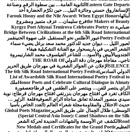
Eastern Gate Departs
الثانوية العامة… بين سطوة الرقم وصناعة
الإنسان
فاروق حسني وجائزة النيل… حين تكرّم الحضارة أحد
أبنائها
Farouk Hosny and the Nile Award: When Egypt Honors
the Makers of Beauty
فرج سليمان… عزف متميز ومشروع
ضبابي
Kyrgyz Poet Altynai Temirova Celebrates Poetry as a
Bridge Between Civilizations at the 6th Silk Road International
Poetry Festival
عبور الأطلس نحو المستقبل على صهوة الحنين
قمر
لعبور الليل … ديوان جديد للدكتور محمد سعد برغل يضيء سماء
الشعر العربي في باريس
حوار مع الفنانة التشكيلية هيفاء
الجندوبي
الأبيض والأسود… للشاعر الفيلسوف محمد الشارني
مروة
ناجي.. مفاجأة مهرجان دڨة الدولي
THE ROAR OF
SILENCE
الإعلان عن الجوائز الشعرية في مهرجان طريق الحرير
الدولي السادس
The 6th Silk Road International Poetry Festival
List of Awards
6th Silk Road International Poetry Festival to
Honor Poets and Celebrate Cultural Dialogue in Almaty
ملك
الراي ينتصر للفن… وينتصر على الطقس في قرطاج
عصفورة
الكاف تغرد في افتتاح مهرجان بنزرت
في افتتاح مهرجان قرطاج: نوبة
سيدي منصور المعدلة تعانق مناجاة الراي الصوفية
قلعة الزئير …
حديث الاحتلال والمقاومة
مجلة شعراء العالم (العدد الخاص بآسيا
الوسطى) ظلال الجِمال على طريق الحرير
Global Poets Magazine
(Special Central Asia Issue): Camel Shadows on the Silk
Road
الكشف عن الأوسمة والشهادات الجديدة لحركة الشعر
العظيم
New Medals and Certificates for the Grand Poetic