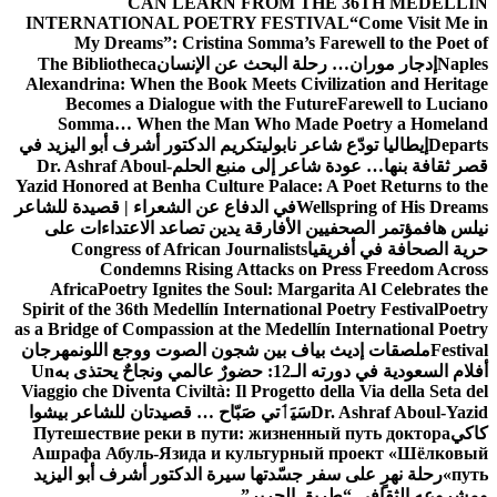
CAN LEARN FROM THE 36TH MEDELLÍN
INTERNATIONAL POETRY FESTIVAL
“Come Visit Me in
My Dreams”: Cristina Somma’s Farewell to the Poet of
Naples
إدجار موران… رحلة البحث عن الإنسان
The Bibliotheca
Alexandrina: When the Book Meets Civilization and Heritage
Becomes a Dialogue with the Future
Farewell to Luciano
Somma… When the Man Who Made Poetry a Homeland
Departs
إيطاليا تودّع شاعر نابولي
تكريم الدكتور أشرف أبو اليزيد في
قصر ثقافة بنها… عودة شاعر إلى منبع الحلم
Dr. Ashraf Aboul-
Yazid Honored at Benha Culture Palace: A Poet Returns to the
Wellspring of His Dreams
في الدفاع عن الشعراء | قصيدة للشاعر
نيلس هاف
مؤتمر الصحفيين الأفارقة يدين تصاعد الاعتداءات على
حرية الصحافة في أفريقيا
Congress of African Journalists
Condemns Rising Attacks on Press Freedom Across
Africa
Poetry Ignites the Soul: Margarita Al Celebrates the
Spirit of the 36th Medellín International Poetry Festival
Poetry
as a Bridge of Compassion at the Medellín International Poetry
Festival
ملصقات إديث بياف بين شجون الصوت ووجع اللون
مهرجان
أفلام السعودية في دورته الـ12: حضورٌ عالمي ونجاحٌ يحتذى به
Un
Viaggio che Diventa Civiltà: Il Progetto della Via della Seta del
Dr. Ashraf Aboul-Yazid
سَيَٲتي صَبّاح … قصيدتان للشاعر بيشوا
كاكي
Путешествие реки в пути: жизненный путь доктора
Ашрафа Абуль-Язида и культурный проект «Шёлковый
путь»
رحلة نهرٍ على سفر جسّدتها سيرة الدكتور أشرف أبو اليزيد
ومشروعه الثقافي “طريق الحرير”