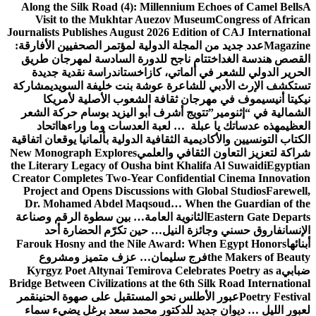
Along the Silk Road (4): Millennium Echoes of Camel Bells
A
Visit to the Mukhtar Auezov Museum
Congress of African
Journalists Publishes August 2026 Edition of CAJ International
Magazine
عدد جديد من المجلة الدولية لمؤتمر الصحفيين الأفارقة:
القصص هندسة الغد
اختتام ناجح للدورة السادسة لمهرجان طريق
الحرير الدولي للشعر في ألماتي، كازاخستان
دراسة نقدية جديدة
تستكشف الإرث الأدبي للشاعرة عوشة بنت خليفة السويدي
مشاركة
نيكيتا أنيسيموف في مهرجان ثقافة الشعوب الأصلية لأمريكا
الشمالية في “إثنومير”
تتويج أشرف أبو اليزيد بوسام حركة الشعر
العظيم
هذه عدساتك يا عبلة … لعبة العدسات وما وراءها
اتحاد
الكتاب التونسيين والأكاديمية الثقافية الدولية بألمانيا يوقعان اتفاقية
شراكة لتعزيز التعاون الثقافي والعلمي
New Monograph Explores
the Literary Legacy of Ousha bint Khalifa Al Suwaidi
Egyptian
Creator Completes Two-Year Confidential Cinema Innovation
Project and Opens Discussions with Global Studios
Farewell,
Dr. Mohamed Abdel Maqsoud… When the Guardian of the
Eastern Gate Departs
الثانوية العامة… بين سطوة الرقم وصناعة
الإنسان
فاروق حسني وجائزة النيل… حين تكرّم الحضارة أحد
أبنائها
Farouk Hosny and the Nile Award: When Egypt Honors
the Makers of Beauty
فرج سليمان… عزف متميز ومشروع
ضبابي
Kyrgyz Poet Altynai Temirova Celebrates Poetry as a
Bridge Between Civilizations at the 6th Silk Road International
Poetry Festival
عبور الأطلس نحو المستقبل على صهوة الحنين
قمر
لعبور الليل … ديوان جديد للدكتور محمد سعد برغل يضيء سماء