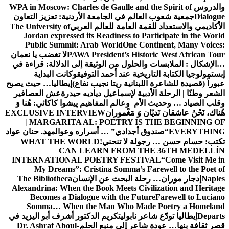
والدروس
WPA in Moscow: Charles de Gaulle and the Spirit of
Dialogue
جمعية شعوب العالم في الجامعة الأردنية: تعزيز التعاون
الأكاديمي والاستعداد للقمة العامة للعالم العربي
The University of
Jordan expressed its Readiness to Participate in the World
Public Summit: Arab World
One Continent, Many Voices:
PAWA President’s Historic West African Tour
لا تغضب يا نعمان
…الإشكال : الملابسات والحلول
من الوثيقة إلى الدلالة: قراءة في
إبستمولوجيا الكتابة التاريخية عند أحمد التوفيق
وكانت البداية
عبوراً (قصيدة للشاعرة اللبنانية ريتا نجيب نفاع)
إيطاليا… حيث يصبح
الشعر وطنًا | الرحلة الأدبية لإسماعيل دياديه حيدرة
عش العصافير
وقلب الصياد … وحديث الأم وعالم المفاهيم
پیشوا کاکائي: هُنا وَ
هُناك، نَحْنُ عاشقان نَديّان وَ مَغْموران
EXCLUSIVE INTERVIEW
| MARGARITA AL: POETRY IS THE BEGINNING OF
EVERYTHING
“صندوق أجدادي” … أسراره وعوالمه
د. حنان عواد
تكتب: حسام حسن … رجولة لا تنحني!
WHAT THE WORLD
CAN LEARN FROM THE 36TH MEDELLÍN
INTERNATIONAL POETRY FESTIVAL
“Come Visit Me in
My Dreams”: Cristina Somma’s Farewell to the Poet of
Naples
إدجار موران… رحلة البحث عن الإنسان
The Bibliotheca
Alexandrina: When the Book Meets Civilization and Heritage
Becomes a Dialogue with the Future
Farewell to Luciano
Somma… When the Man Who Made Poetry a Homeland
Departs
إيطاليا تودّع شاعر نابولي
تكريم الدكتور أشرف أبو اليزيد في
قصر ثقافة بنها… عودة شاعر إلى منبع الحلم
Dr. Ashraf Aboul-