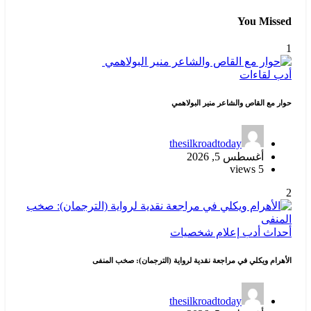
You Missed
1
أدب
لقاءات
حوار مع القاص والشاعر منير البولاهمي
thesilkroadtoday
أغسطس 5, 2026
5 views
2
أحداث
أدب
إعلام
شخصيات
الأهرام ويكلي في مراجعة نقدية لرواية (الترجمان): صخب المنفى
thesilkroadtoday