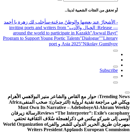
عن:
أو تحقق من الفئات الشعبية لدينا...
- الأشجارُ عند بعضِها والوطنُ مِدخَنة
-سأجلب لك زهرة يا أحمد
— Release
: الخيال والأدب
" inviting poets and writers from
around the world to participate in Kazakh
"Awwal Bayt"
Program to Support Young Poetic Talents
"Dialogue"
"Literary
"Nikolay Gumilyov و poet
Asia 2025
Subscribe
Trending News:
حوار مع القاص والشاعر منير البولاهمي
الأهرام
ويكلي في مراجعة نقدية لرواية (الترجمان): صخب المنفى
Africa
Must Own Its Narrative – Adeboboye
Al-Ahram Weekly
Reviews “The Interpreter”: Exile’s cacophany
رسالة زيرفان
أوسى إلى شيركو بيكس في ذكراه
مجلة سُلاف الثقافية تحتفي
بمهرجان طريق الحرير الدولي للشعر والفن
World Organization of
Writers President Applauds European Commission