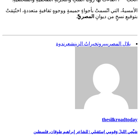
الأمسيةُ، التي اتّسمتْ بأجواءٍ حميمةٍ ووجوهٍ ثقافيةٍ متعددةٍ، اختُتِمَتْ
بتوقيعِ نسخٍ من ديوانِ
المصريِّ
.
بلال المصري
بيروت
خيراتُ الزينِ
شعر
ندوة
thesilkroadtoday
تصفّح
شيِّعي الليلَ وَقومي اِستَقبلي | للشاعر إبراهيم طوقان، فلسطين