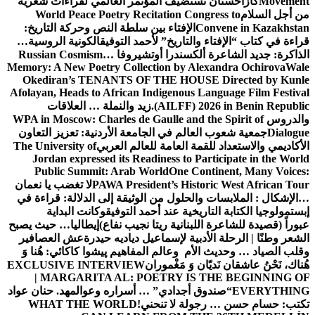
Movement
كازاخستان تستضيف المؤتمر العالمي لقراءات شعرية
من أجل السلام
World Peace Poetry Recitation Congress to
Convene in Kazakhstan
الإفتاء بين سلطة النص وحركة التاريخ:
قراءة في كتاب “الإفتاء والتاريخ” لأحمد التوفيق
الكونية الروسية…
الذاكرة: جديد الشاعرة ألكسندرا أوتشيروفا
Russian Cosmism…
Memory: A New Poetry Collection by Alexandra Ochirova
Wale
Okediran’s TENANTS OF THE HOUSE Directed by Kunle
Afolayan, Heads to African Indigenous Language Film Festival
(AILFF) 2026 in Benin Republic.
زيد والنملة … العلاقات
والدروس
WPA in Moscow: Charles de Gaulle and the Spirit of
Dialogue
جمعية شعوب العالم في الجامعة الأردنية: تعزيز التعاون
الأكاديمي والاستعداد للقمة العامة للعالم العربي
The University of
Jordan expressed its Readiness to Participate in the World
Public Summit: Arab World
One Continent, Many Voices:
PAWA President’s Historic West African Tour
لا تغضب يا نعمان
…الإشكال : الملابسات والحلول
من الوثيقة إلى الدلالة: قراءة في
إبستمولوجيا الكتابة التاريخية عند أحمد التوفيق
وكانت البداية
عبوراً (قصيدة للشاعرة اللبنانية ريتا نجيب نفاع)
إيطاليا… حيث يصبح
الشعر وطنًا | الرحلة الأدبية لإسماعيل دياديه حيدرة
عش العصافير
وقلب الصياد … وحديث الأم وعالم المفاهيم
پیشوا کاکائي: هُنا وَ
هُناك، نَحْنُ عاشقان نَديّان وَ مَغْموران
EXCLUSIVE INTERVIEW
| MARGARITA AL: POETRY IS THE BEGINNING OF
EVERYTHING
“صندوق أجدادي” … أسراره وعوالمه
د. حنان عواد
تكتب: حسام حسن … رجولة لا تنحني!
WHAT THE WORLD