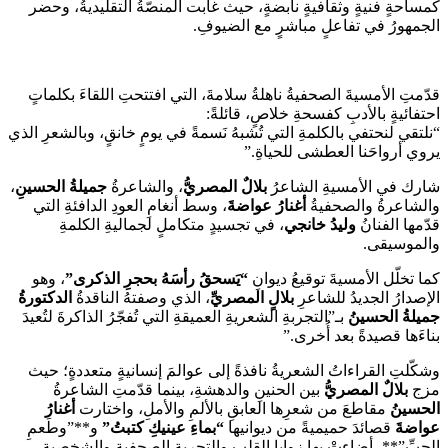
كمساحةٍ فنيةٍ وثقافيةٍ نابضةٍ، حيث غابت المنصّةُ التقليديةُ، وحضر
الجمهورُ في تفاعلٍ مباشرٍ مع الضيوفِ.
قدّمتِ الأمسيةَ الصحفيةُ ناهلةُ سلامةَ، التي افتتحتِ اللقاءَ بكلماتٍ
احتفائيةٍ بالأدبِ كفسحةِ خلاصٍ، قائلةً:
“نلتقي لنحتفي بالكلمةِ التي تُشبهُ نَسمةً في يومٍ خانقٍ، وبالشعرِ الذي
يروي أرواحَنا العطشى للحياةِ.”
شارك في الأمسيةِ الشاعرُ
بلالٌ المصريُّ
، والشاعرةُ
جميلةُ الحسينِ
،
والشاعرةُ والصحفيةُ
أغنارُ عواضةَ
، وسط أنغامِ العودِ الدافئةِ التي
قدّمها الفنانُ
وليدُ خانجي
، في تجسيدٍ متكاملٍ لجماليةِ الكلمةِ
والموسيقى.
كما تخلّل الأمسيةَ توقيعُ ديوانِ
“يَسحقُ رأسَهُ بحجرِ الذكرى”
، وهو
الإصدارُ الجديدُ للشاعرِ
بلالٍ المصريِّ
، الذي وصفتهُ الناقدةُ
الدكتورةُ
جميلةُ الحسينُ
بـ”التجربةِ الشعريةِ العميقةِ التي تُفجّرُ الذاكرةَ لتُعيدَ
بناءَها قصيدةً بعد أُخرى.”
وشكّلتِ القراءاتُ الشعريةُ نافذةً إلى عوالمَ إنسانيةٍ متعددةٍ؛ حيث
مزج
بلالٌ المصريُّ
بين الحنينِ والدهشةِ، بينما قدّمتِ الشاعرةُ
الحسينُ
مقاطعَ من شعرِها العابقِ بالألمِ والأملِ، واختارت
أغنارُ
عواضةَ
قصائدَ حميميةً من ديوانيها
“بماءِ عينيكِ كتبتُ”
و**”وطَعمِ
الحبِّ”**، أضاءتْ بها زوايا القلبِ والتجربةِ الصحفيةِ والشخصيةِ.