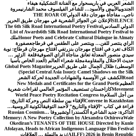
الشعر العربي في باريس
حوار مع الفنانة التشكيلية هيفاء
الجندوبي
الأبيض والأسود… للشاعر الفيلسوف محمد الشارني
مروة
ناجي.. مفاجأة مهرجان دڨة الدولي
THE ROAR OF
SILENCE
الإعلان عن الجوائز الشعرية في مهرجان طريق الحرير
الدولي السادس
The 6th Silk Road International Poetry Festival
List of Awards
6th Silk Road International Poetry Festival to
Honor Poets and Celebrate Cultural Dialogue in Almaty
ملك
الراي ينتصر للفن… وينتصر على الطقس في قرطاج
عصفورة
الكاف تغرد في افتتاح مهرجان بنزرت
في افتتاح مهرجان قرطاج: نوبة
سيدي منصور المعدلة تعانق مناجاة الراي الصوفية
قلعة الزئير …
حديث الاحتلال والمقاومة
مجلة شعراء العالم (العدد الخاص بآسيا
الوسطى) ظلال الجِمال على طريق الحرير
Global Poets Magazine
(Special Central Asia Issue): Camel Shadows on the Silk
Road
الكشف عن الأوسمة والشهادات الجديدة لحركة الشعر
العظيم
New Medals and Certificates for the Grand Poetic
Movement
كازاخستان تستضيف المؤتمر العالمي لقراءات شعرية
من أجل السلام
World Peace Poetry Recitation Congress to
Convene in Kazakhstan
الإفتاء بين سلطة النص وحركة التاريخ:
قراءة في كتاب “الإفتاء والتاريخ” لأحمد التوفيق
الكونية الروسية…
الذاكرة: جديد الشاعرة ألكسندرا أوتشيروفا
Russian Cosmism…
Memory: A New Poetry Collection by Alexandra Ochirova
Wale
Okediran’s TENANTS OF THE HOUSE Directed by Kunle
Afolayan, Heads to African Indigenous Language Film Festival
(AILFF) 2026 in Benin Republic.
زيد والنملة … العلاقات