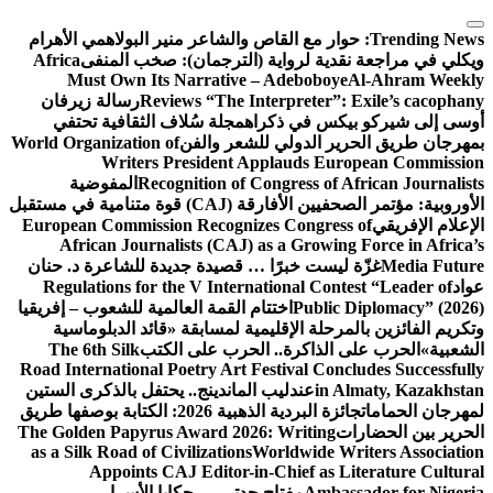
التجاوز
إلى
Trending News:
حوار مع القاص والشاعر منير البولاهمي
الأهرام
المحتوى
ويكلي في مراجعة نقدية لرواية (الترجمان): صخب المنفى
Africa
Must Own Its Narrative – Adeboboye
Al-Ahram Weekly
Reviews “The Interpreter”: Exile’s cacophany
رسالة زيرفان
أوسى إلى شيركو بيكس في ذكراه
مجلة سُلاف الثقافية تحتفي
بمهرجان طريق الحرير الدولي للشعر والفن
World Organization of
Writers President Applauds European Commission
Recognition of Congress of African Journalists
المفوضية
الأوروبية: مؤتمر الصحفيين الأفارقة (CAJ) قوة متنامية في مستقبل
الإعلام الإفريقي
European Commission Recognizes Congress of
African Journalists (CAJ) as a Growing Force in Africa’s
Media Future
غزّة ليست خبرًا … قصيدة جديدة للشاعرة د. حنان
عواد
Regulations for the V International Contest “Leader of
Public Diplomacy” (2026)
اختتام القمة العالمية للشعوب – إفريقيا
وتكريم الفائزين بالمرحلة الإقليمية لمسابقة «قائد الدبلوماسية
الشعبية»
الحرب على الذاكرة.. الحرب على الكتب
The 6th Silk
Road International Poetry Art Festival Concludes Successfully
in Almaty, Kazakhstan
عندليب الماندينج.. يحتفل بالذكرى الستين
لمهرجان الحمامات
جائزة البردية الذهبية 2026: الكتابة بوصفها طريق
الحرير بين الحضارات
The Golden Papyrus Award 2026: Writing
as a Silk Road of Civilizations
Worldwide Writers Association
Appoints CAJ Editor-in-Chief as Literature Cultural
Ambassador for Nigeria
مفتاح جدتي … حكايا الأسرار