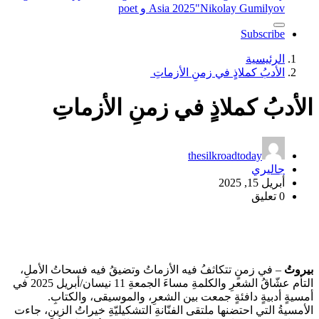
"Nikolay Gumilyov و poet
Asia 2025
Subscribe
الرئيسية
الأدبُ كملاذٍ في زمنِ الأزماتِ
الأدبُ كملاذٍ في زمنِ الأزماتِ
thesilkroadtoday
جاليري
أبريل 15, 2025
0 تعليق
بيروتُ
– في زمنٍ تتكاثفُ فيه الأزماتُ وتضيقُ فيه فسحاتُ الأملِ،
التأم عشّاقُ الشعرِ والكلمةِ مساءَ الجمعةِ 11 نيسان/أبريل 2025 في
أمسيةٍ أدبيةٍ دافئةٍ جمعت بين الشعرِ، والموسيقى، والكتابِ.
الأمسيةُ التي احتضنها ملتقى الفنّانةِ التشكيليّةِ خيراتُ الزينِ، جاءت