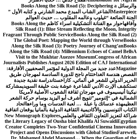
والرسائل
Books Along the Silk Road (5): Deciphering a
Masterpiece
الشاعر الشاب المبدع محمد الشارني و كتابه الأول ”
الجنة الضائعة “
غيلوب وعالمه المقلوب … حديث العوالم
وآفاقها
حوار مع الفنانة التشكيلية اسراء كاظم
Books Along the
Silk Road (1): Blue Stream Reflecting the Moon, Integrity
Fragrant Through Public Service
Books Along the Silk Road (2)
The Global Poet: Mapping the World through Verse
Books
Along the Silk Road (3): Poetry Journey of Chang’an
Books
Along the Silk Road (4): Millennium Echoes of Camel Bells
A
Visit to the Mukhtar Auezov Museum
Congress of African
Journalists Publishes August 2026 Edition of CAJ International
Magazine
عدد جديد من المجلة الدولية لمؤتمر الصحفيين الأفارقة:
القصص هندسة الغد
اختتام ناجح للدورة السادسة لمهرجان طريق
الحرير الدولي للشعر في ألماتي، كازاخستان
دراسة نقدية جديدة
تستكشف الإرث الأدبي للشاعرة عوشة بنت خليفة السويدي
مشاركة
نيكيتا أنيسيموف في مهرجان ثقافة الشعوب الأصلية لأمريكا
الشمالية في “إثنومير”
تتويج أشرف أبو اليزيد بوسام حركة الشعر
العظيم
هذه عدساتك يا عبلة … لعبة العدسات وما وراءها
اتحاد
الكتاب التونسيين والأكاديمية الثقافية الدولية بألمانيا يوقعان اتفاقية
شراكة لتعزيز التعاون الثقافي والعلمي
New Monograph Explores
the Literary Legacy of Ousha bint Khalifa Al Suwaidi
Egyptian
Creator Completes Two-Year Confidential Cinema Innovation
Project and Opens Discussions with Global Studios
Farewell,
Dr. Mohamed Abdel Maqsoud… When the Guardian of the