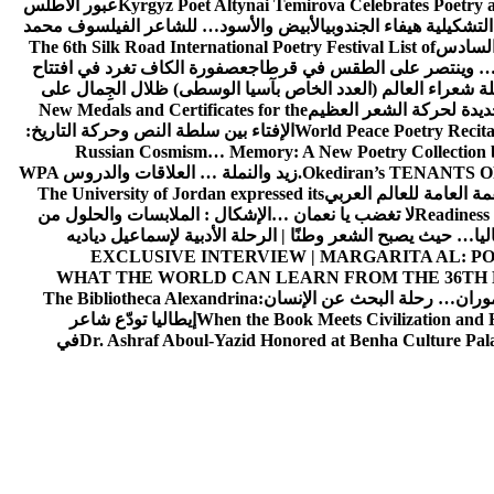
Kyrgyz Poet Altynai Temirova Celebrates Poetry as
عبور الأطلس
التشكيلية هيفاء الجندوبي
الأبيض والأسود… للشاعر الفيلسوف محمد
 السادس
The 6th Silk Road International Poetry Festival List of
ن… وينتصر على الطقس في قرطاج
عصفورة الكاف تغرد في افتتاح
ة شعراء العالم (العدد الخاص بآسيا الوسطى) ظلال الجِمال على
يدة لحركة الشعر العظيم
New Medals and Certificates for the
World Peace Poetry Recit
الإفتاء بين سلطة النص وحركة التاريخ:
Russian Cosmism… Memory: A New Poetry Collection 
Okediran’s TENANTS OF T
زيد والنملة … العلاقات والدروس
WPA
مة العامة للعالم العربي
The University of Jordan expressed its
Readiness 
لا تغضب يا نعمان …الإشكال : الملابسات والحلول
من
ليا… حيث يصبح الشعر وطنًا | الرحلة الأدبية لإسماعيل دياديه
EXCLUSIVE INTERVIEW | MARGARITA AL: PO
WHAT THE WORLD CAN LEARN FROM THE 36TH
موران… رحلة البحث عن الإنسان
The Bibliotheca Alexandrina:
When the Book Meets Civilization and 
إيطاليا تودّع شاعر
Dr. Ashraf Aboul-Yazid Honored at Benha Culture Pala
في