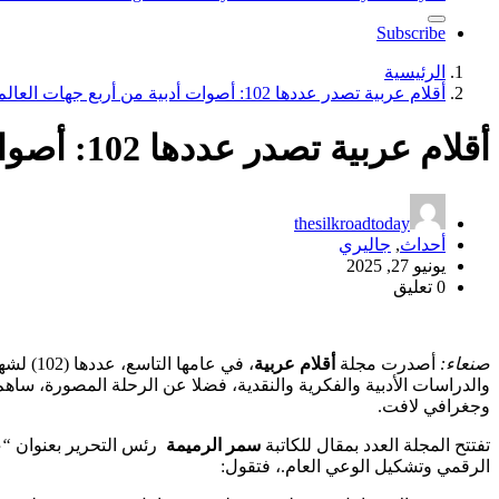
Subscribe
الرئيسية
أقلام عربية تصدر عددها 102: أصوات أدبية من أربع جهات العالم
أقلام عربية تصدر عددها 102: أصوات أدبية من أربع جهات العالم
thesilkroadtoday
أحداث
,
جاليري
يونيو 27, 2025
0 تعليق
صنعاء:
أصدرت مجلة
أقلام عربية
والدراسات الأدبية والفكرية والنقدية، فضلا عن الرحلة المصورة، ساهم 
وجغرافي لافت.
تفتتح المجلة العدد بمقال للكاتبة
سمر الرميمة
رئس التحرير بعنوان
“ص
الرقمي وتشكيل الوعي العام.، فتقول: