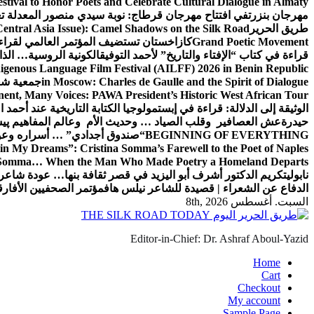
estival to Honor Poets and Celebrate Cultural Dialogue in Almaty
مهرجان بنزرت
في افتتاح مهرجان قرطاج: نوبة سيدي منصور المعدلة تع
طريق الحرير
Central Asia Issue): Camel Shadows on the Silk Road
Grand Poetic Movement
كازاخستان تستضيف المؤتمر العالمي لقرا
قراءة في كتاب “الإفتاء والتاريخ” لأحمد التوفيق
الكونية الروسية… الذا
nous Language Film Festival (AILFF) 2026 in Benin Republic.
in Moscow: Charles de Gaulle and the Spirit of Dialogue
جمعية شعو
ent, Many Voices: PAWA President’s Historic West African Tour
الوثيقة إلى الدلالة: قراءة في إبستمولوجيا الكتابة التاريخية عند أحمد ا
حيدرة
عش العصافير وقلب الصياد … وحديث الأم وعالم المفاهيم
پیش
BEGINNING OF EVERYTHING
“صندوق أجدادي” … أسراره وعو
in My Dreams”: Cristina Somma’s Farewell to the Poet of Naples
o Somma… When the Man Who Made Poetry a Homeland Departs
نابولي
تكريم الدكتور أشرف أبو اليزيد في قصر ثقافة بنها… عودة شاعر 
الدفاع عن الشعراء | قصيدة للشاعر نيلس هاف
مؤتمر الصحفيين الأفارق
السبت. أغسطس 8th, 2026
Editor-in-Chief: Dr. Ashraf Aboul-Yazid
Home
Cart
Checkout
My account
Sample Page