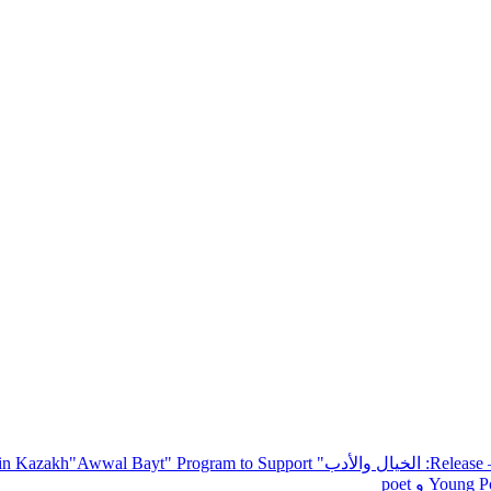
— R
: الخيال والأدب
" inviting poets and writers from around the world to participate in Kazakh
"Awwal Bayt" Program to Support
Young Po