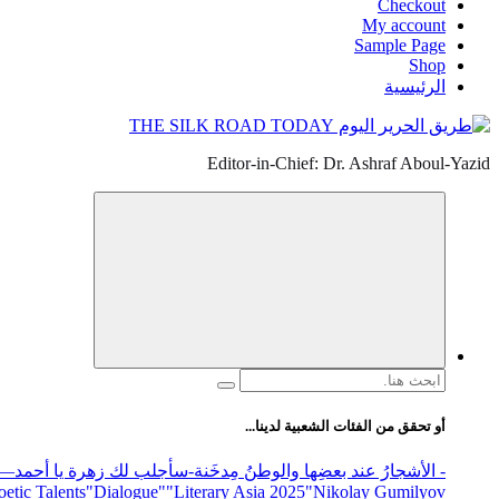
Checkout
My account
Sample Page
Shop
الرئيسية
Editor-in-Chief: Dr. Ashraf Aboul-Yazid
البحث
عن:
أو تحقق من الفئات الشعبية لدينا...
- الأشجارُ عند بعضِها والوطنُ مِدخَنة
-سأجلب لك زهرة يا أحمد
elease
"Nikolay Gumilyov و poet
"Literary Asia 2025
"Dialogue"
etic Talents