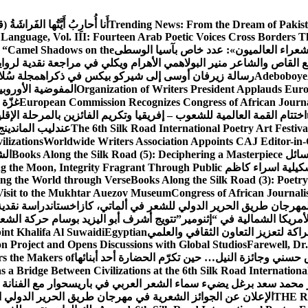
From the Dream of Pakis
Trending News:
أَنا أُحارِبُ أَيَّتُها الفَراشَةُ
Language, Vol. III: Fourteen Arab Poetic Voices Cross Borders 
شعراء العالميون»: عدد خاص بآسيا الوسطى
n: “Camel Shadows on the
 القاص والشاعر منير البولاهمي
الأهرام ويكلي في مراجعة نقدية لروا
Adeboboye
رسالة زيرفان أوسى إلى شيركو بيكس في ذكراه
مجلة سُلا
Organization of Writers President Applauds Euro
European Commission Recognizes Congress of African Journal
غزّة
اختتام القمة العالمية للشعوب – إفريقيا وتكريم الفائزين بالمرحلة الإقل
The 6th Silk Road International Poetry Art Festiv
عندليب الماندينج
lizations
Worldwide Writers Association Appoints CAJ Editor-in-C
رسائل
Books Along the Silk Road (5): Deciphering a Masterpiece
الش
تشكيلية اسراء كاظم
ng the Moon, Integrity Fragrant Through Public
ing the World through Verse
Books Along the Silk Road (3): Poetr
Visit to the Mukhtar Auezov Museum
Congress of African Journali
لمهرجان طريق الحرير الدولي للشعر في ألماتي، كازاخستان
دراسة نقدي
مريكا الشمالية في “إثنومير”
تتويج أشرف أبو اليزيد بوسام حركة الشع
شراكة لتعزيز التعاون الثقافي والعلمي
Egyptian
nt Khalifa Al Suwaidi
 Project and Opens Discussions with Global Studios
Farewell, D
حسني وجائزة النيل… حين تكرّم الحضارة أحد أبنائها
s the Makers of
 a Bridge Between Civilizations at the 6th Silk Road International
ور محمد سعد برغل يضيء سماء الشعر العربي في باريس
حوار مع الفنانة 
THE R
الإعلان عن الجوائز الشعرية في مهرجان طريق الحرير الدولي