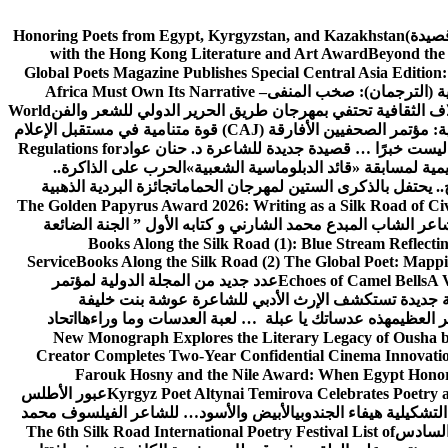
 (قصيدة)
Honoring Poets from Egypt, Kyrgyzstan, and Kazakhstan
with the Hong Kong Literature and Art Award
Beyond the 
Global Poets Magazine Publishes Special Central Asia Editio
ية (الترجمان): صخب المنفى
Africa Must Own Its Narrative –
ف الثقافية تحتفي بمهرجان طريق الحرير الدولي للشعر والفن
World
المفوضية الأوروبية: مؤتمر الصحفيين الأفارقة (CAJ) قوة متنامية في مستقبل الإعلام
 ليست خبرًا … قصيدة جديدة للشاعرة د. حنان عواد
Regulations for
يمية لمسابقة «قائد الدبلوماسية الشعبية»
الحرب على الذاكرة..
.. يحتفل بالذكرى الستين لمهرجان الحمامات
جائزة البردية الذهبية
The Golden Papyrus Award 2026: Writing as a Silk Road of Civi
اعر الشاب المبدع محمد الشارني و كتابه الأول ” الجنة الضائعة
Books Along the Silk Road (1): Blue Stream Reflecti
Service
Books Along the Silk Road (2) The Global Poet: Mapp
A 
Echoes of Camel Bells
عدد جديد من المجلة الدولية لمؤتمر
ة جديدة تستكشف الإرث الأدبي للشاعرة عوشة بنت خليفة
ر العظيم
هذه عدساتك يا عبلة … لعبة العدسات وما وراءها
اتحاد
New Monograph Explores the Literary Legacy of Ousha bi
Creator Completes Two-Year Confidential Cinema Innovation
Farouk Hosny and the Nile Award: When Egypt Honor
Kyrgyz Poet Altynai Temirova Celebrates Poetry as
عبور الأطلس
التشكيلية هيفاء الجندوبي
الأبيض والأسود… للشاعر الفيلسوف محمد
 السادس
The 6th Silk Road International Poetry Festival List of