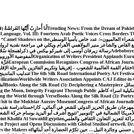
From the Dream of Pakis
Trending News:
أَنا أُحارِبُ أَيَّتُها الفَراشَةُ
Language, Vol. III: Fourteen Arab Poetic Voices Cross Borders 
شعراء العالميون»: عدد خاص بآسيا الوسطى
n: “Camel Shadows on the
 القاص والشاعر منير البولاهمي
الأهرام ويكلي في مراجعة نقدية لروا
Adeboboye
رسالة زيرفان أوسى إلى شيركو بيكس في ذكراه
مجلة سُلا
Organization of Writers President Applauds Euro
European Commission Recognizes Congress of African Journal
غزّة
اختتام القمة العالمية للشعوب – إفريقيا وتكريم الفائزين بالمرحلة الإقل
The 6th Silk Road International Poetry Art Festiv
عندليب الماندينج
lizations
Worldwide Writers Association Appoints CAJ Editor-in-C
رسائل
Books Along the Silk Road (5): Deciphering a Masterpiece
الش
تشكيلية اسراء كاظم
ng the Moon, Integrity Fragrant Through Public
ing the World through Verse
Books Along the Silk Road (3): Poetr
Visit to the Mukhtar Auezov Museum
Congress of African Journali
لمهرجان طريق الحرير الدولي للشعر في ألماتي، كازاخستان
دراسة نقدي
مريكا الشمالية في “إثنومير”
تتويج أشرف أبو اليزيد بوسام حركة الشع
شراكة لتعزيز التعاون الثقافي والعلمي
Egyptian
nt Khalifa Al Suwaidi
 Project and Opens Discussions with Global Studios
Farewell, D
حسني وجائزة النيل… حين تكرّم الحضارة أحد أبنائها
s the Makers of