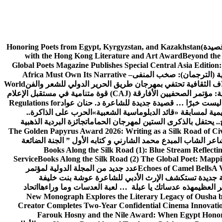
 (قصيدة)
Honoring Poets from Egypt, Kyrgyzstan, and Kazakhstan
with the Hong Kong Literature and Art Award
Beyond the 
Global Poets Magazine Publishes Special Central Asia Editio
ية (الترجمان): صخب المنفى
Africa Must Own Its Narrative –
ف الثقافية تحتفي بمهرجان طريق الحرير الدولي للشعر والفن
World
المفوضية الأوروبية: مؤتمر الصحفيين الأفارقة (CAJ) قوة متنامية في مستقبل الإعلام
 ليست خبرًا … قصيدة جديدة للشاعرة د. حنان عواد
Regulations for
يمية لمسابقة «قائد الدبلوماسية الشعبية»
الحرب على الذاكرة..
.. يحتفل بالذكرى الستين لمهرجان الحمامات
جائزة البردية الذهبية
The Golden Papyrus Award 2026: Writing as a Silk Road of Civi
اعر الشاب المبدع محمد الشارني و كتابه الأول ” الجنة الضائعة
Books Along the Silk Road (1): Blue Stream Reflecti
Service
Books Along the Silk Road (2) The Global Poet: Mapp
A 
Echoes of Camel Bells
عدد جديد من المجلة الدولية لمؤتمر
ة جديدة تستكشف الإرث الأدبي للشاعرة عوشة بنت خليفة
ر العظيم
هذه عدساتك يا عبلة … لعبة العدسات وما وراءها
اتحاد
New Monograph Explores the Literary Legacy of Ousha bi
Creator Completes Two-Year Confidential Cinema Innovation
Farouk Hosny and the Nile Award: When Egypt Honor