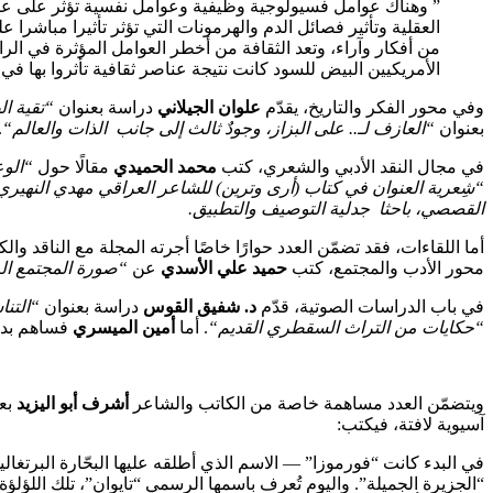
” وهناك عوامل فسيولوجية وظيفية وعوامل نفسية تؤثر على عق
العقلية وتأثير فصائل الدم والهرمونات التي تؤثر تأثيرا مباشرا ع
من أفكار وآراء، وتعد الثقافة من أخطر العوامل المؤثرة في الر
الأمريكيين البيض للسود كانت نتيجة عناصر ثقافية تأثروا بها 
وفي محور الفكر والتاريخ، يقدّم
علوان الجيلاني
دراسة بعنوان
“تقية ا
بعنوان
“العازف لـ.. على البزاز، وجودٌ ثالث إلى جانب الذات والعالم
“
.
في مجال النقد الأدبي والشعري، كتب
محمد الحميدي
مقالًا حول
“الوع
“شِعرية العنوان في كتاب (أرى وترين) للشاعر العراقي مهدي النهيري
القصصي، باحثا جدلية التوصيف والتطبيق.
أما اللقاءات، فقد تضمّن العدد حوارًا خاصًا أجرته المجلة مع الناقد وال
محور الأدب والمجتمع، كتب
حميد علي الأسدي
عن
“صورة المجتمع ال
في باب الدراسات الصوتية، قدّم
د. شفيق القوس
دراسة بعنوان
“التن
“حكايات من التراث السقطري القديم
“
. أما
أمين الميسري
فساهم بد
ويتضمّن العدد مساهمة خاصة من الكاتب والشاعر
أشرف أبو اليزيد
بع
آسيوية لافتة، فيكتب:
في البدء كانت “فورموزا” — الاسم الذي أطلقه عليها البحّارة البرتغا
“الجزيرة الجميلة”. واليوم تُعرف باسمها الرسمي “تايوان”، تلك اللؤلؤ