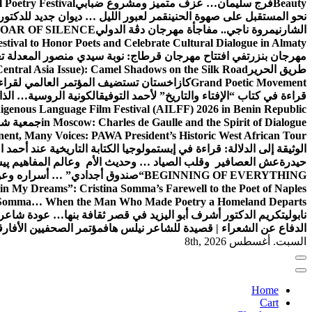
Beauty
فرج سليمان… عزف متميز ومشروع ضبابي
 Poetry Festival
نحو المستقبل على صهوة الحنين
قمر لعبور الليل … ديوان جديد للدكت
الشارني
مروة ناجي.. مفاجأة مهرجان دڨة الدولي
OAR OF SILENCE
estival to Honor Poets and Celebrate Cultural Dialogue in Almaty
مهرجان بنزرت
في افتتاح مهرجان قرطاج: نوبة سيدي منصور المعدلة تع
طريق الحرير
Central Asia Issue): Camel Shadows on the Silk Road
Grand Poetic Movement
كازاخستان تستضيف المؤتمر العالمي لقرا
قراءة في كتاب “الإفتاء والتاريخ” لأحمد التوفيق
الكونية الروسية… الذا
nous Language Film Festival (AILFF) 2026 in Benin Republic.
in Moscow: Charles de Gaulle and the Spirit of Dialogue
جمعية شعو
ent, Many Voices: PAWA President’s Historic West African Tour
الوثيقة إلى الدلالة: قراءة في إبستمولوجيا الكتابة التاريخية عند أحمد ا
حيدرة
عش العصافير وقلب الصياد … وحديث الأم وعالم المفاهيم
پیش
BEGINNING OF EVERYTHING
“صندوق أجدادي” … أسراره وعو
in My Dreams”: Cristina Somma’s Farewell to the Poet of Naples
o Somma… When the Man Who Made Poetry a Homeland Departs
نابولي
تكريم الدكتور أشرف أبو اليزيد في قصر ثقافة بنها… عودة شاعر 
الدفاع عن الشعراء | قصيدة للشاعر نيلس هاف
مؤتمر الصحفيين الأفارق
السبت. أغسطس 8th, 2026
Home
Cart