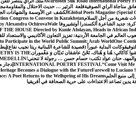
6th Silk Road International Poetry F
Awards
ملك الراي ينتصر للف
انق مناجاة الراي الصوفية
قلعة الزئير … حديث الاحتلال والمقاومة
مجل
Global Poets Magazine (Special 
الكشف عن الأوسمة والشهادات الجد
ءات شعرية من أجل السلام
ation Congress to Convene in Kazakhstan
كرة: جديد الشاعرة ألكسندرا أوتشيروفا
Wale
by Alexandra Ochirova
HE HOUSE Directed by Kunle Afolayan, Heads to African Indige
ب العالم في الجامعة الأردنية: تعزيز التعاون الأكاديمي والاستعداد للق
to Participate in the World Public Summit: Arab World
One Contin
لتوفيق
وكانت البداية عبوراً (قصيدة للشاعرة اللبنانية ريتا نجيب نفاع)
إيطا
وا کاکائي: هُنا وَ هُناك، نَحْنُ عاشقان نَديّان وَ مَغْموران
ETRY IS THE
المه
د. حنان عواد تكتب: حسام حسن … رجولة لا تنحني!
 MEDELLÍN
“Come Visit Me 
INTERNATIONAL POETRY FESTIVAL
إدجار 
Heritage Becomes a Dialogue with the Future
Farewell to Lucian
إلى منبع الحلم
ce: A Poet Returns to the Wellspring of His Dreams
ة يدين تصاعد الاعتداءات على حرية الصحافة في أفريقيا