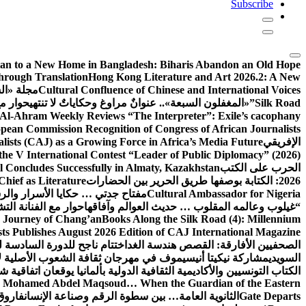
Subscribe
tan to a New Home in Bangladesh: Biharis Abandon an Old Hope
Through Translation
Hong Kong Literature and Art 2026.2: A New
Cultural Confluence of Chinese and International Voices
مجلة «ال
Silk Road”
«المغفلون السبعة».. عنوانٌ مراوغ وحكاياتٌ لا تنتهي
حوار مع
Al-Ahram Weekly Reviews “The Interpreter”: Exile’s cacophany
pean Commission Recognition of Congress of African Journalists
الإفريقي
ists (CAJ) as a Growing Force in Africa’s Media Future
the V International Contest “Leader of Public Diplomacy” (2026)
الحرب على الكتب
al Concludes Successfully in Almaty, Kazakhstan
2026: الكتابة بوصفها طريق الحرير بين الحضارات
hief as Literature
Cultural Ambassador for Nigeria
مفتاح جدتي … حكايا الأسرار وال
“
غيلوب وعالمه المقلوب … حديث العوالم وآفاقها
حوار مع الفنانة ال
y Journey of Chang’an
Books Along the Silk Road (4): Millennium
sts Publishes August 2026 Edition of CAJ International Magazine
الصحفيين الأفارقة: القصص هندسة الغد
اختتام ناجح للدورة السادسة 
السويدي
مشاركة نيكيتا أنيسيموف في مهرجان ثقافة الشعوب الأصلية لأ
الكتاب التونسيين والأكاديمية الثقافية الدولية بألمانيا يوقعان اتفاقية 
r. Mohamed Abdel Maqsoud… When the Guardian of the Eastern
Gate Departs
الثانوية العامة… بين سطوة الرقم وصناعة الإنسان
فاروق 