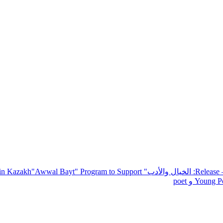
— R
: الخيال والأدب
" inviting poets and writers from around the world to participate in Kazakh
"Awwal Bayt" Program to Support
Young Po