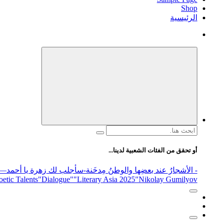
Shop
الرئيسية
البحث
عن:
أو تحقق من الفئات الشعبية لدينا...
- الأشجارُ عند بعضِها والوطنُ مِدخَنة
-سأجلب لك زهرة يا أحمد
elease
"Nikolay Gumilyov و poet
"Literary Asia 2025
"Dialogue"
etic Talents