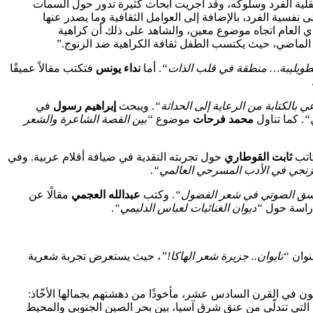
لية الفرد وسلوكه، وقد أجريت أبحاث كثيرة تدور حول السمات
لى نفسية الفرد، بالإضافة إلى العوامل الثقافية وما يصدر عنها
اي العام اتجاه موضوع معين، والشاهد على ذلك أن كراهية
في الماضي، حيث يكتسب الطفل ثقافة الكراهية ضد الزنوج.”
لطويليبة… منطقة في قلب الذات
“
. أما
نداء يونس
فتكتب مقالاً عميقًا
ي بالكتابة من الرعاية إلى الحداثة
“
. ويبحث
إبراهيم رسول
في
“
. كما تناول
محمد فرحات
موضوع
“بين القصة الشاعرة والشعر
كاتب
ثابت القوطاري
حول تجربته النقدية في ضيافة أقلام عربية. وفي
زنجي في الأدب المسرحي العالمي
“
.
اسق الصوتي في شعر الفضول
“
. وكتب
عبدالله العجمي
مقالًا عن
راسة حول
“ديوان الغنائيات لعباس الدليمي
“
.
نوان
“تايوان.. جزيرة شعر الهاكا
!”
، حيث يستعرض تجربة شعرية
ليون في القرن السادس عشر، مأخوذًا من دهشتهم بجمالها الأخّاذ:
ة التي تتدلّى من عنق شرق آسيا، بين بحر الصين الجنوبي والمحيط