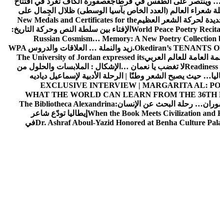
ن… وينتصر على الطقس في قرطاج
عصفورة الكاف تغرد في افتتاح
ة شعراء العالم (العدد الخاص بآسيا الوسطى) ظلال الجِمال على
يدة لحركة الشعر العظيم
New Medals and Certificates for the
World Peace Poetry Recit
الإفتاء بين سلطة النص وحركة التاريخ:
Russian Cosmism… Memory: A New Poetry Collection 
Okediran’s TENANTS OF T
زيد والنملة … العلاقات والدروس
WPA
مة العامة للعالم العربي
The University of Jordan expressed its
Readiness 
لا تغضب يا نعمان …الإشكال : الملابسات والحلول
من
ليا… حيث يصبح الشعر وطنًا | الرحلة الأدبية لإسماعيل دياديه
EXCLUSIVE INTERVIEW | MARGARITA AL: PO
WHAT THE WORLD CAN LEARN FROM THE 36TH
موران… رحلة البحث عن الإنسان
The Bibliotheca Alexandrina:
When the Book Meets Civilization and 
إيطاليا تودّع شاعر
Dr. Ashraf Aboul-Yazid Honored at Benha Culture Pala
في