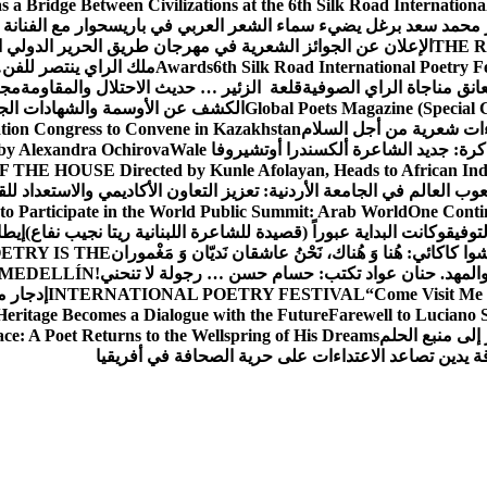
 a Bridge Between Civilizations at the 6th Silk Road International
ور محمد سعد برغل يضيء سماء الشعر العربي في باريس
حوار مع الفنانة 
THE R
الإعلان عن الجوائز الشعرية في مهرجان طريق الحرير الدولي
6th Silk Road International Poetry F
Awards
ملك الراي ينتصر للف
انق مناجاة الراي الصوفية
قلعة الزئير … حديث الاحتلال والمقاومة
مجل
Global Poets Magazine (Special 
الكشف عن الأوسمة والشهادات الجد
ءات شعرية من أجل السلام
ation Congress to Convene in Kazakhstan
كرة: جديد الشاعرة ألكسندرا أوتشيروفا
Wale
by Alexandra Ochirova
HE HOUSE Directed by Kunle Afolayan, Heads to African Indige
ب العالم في الجامعة الأردنية: تعزيز التعاون الأكاديمي والاستعداد للق
to Participate in the World Public Summit: Arab World
One Contin
لتوفيق
وكانت البداية عبوراً (قصيدة للشاعرة اللبنانية ريتا نجيب نفاع)
إيطا
وا کاکائي: هُنا وَ هُناك، نَحْنُ عاشقان نَديّان وَ مَغْموران
ETRY IS THE
المه
د. حنان عواد تكتب: حسام حسن … رجولة لا تنحني!
 MEDELLÍN
“Come Visit Me 
INTERNATIONAL POETRY FESTIVAL
إدجار 
Heritage Becomes a Dialogue with the Future
Farewell to Lucian
إلى منبع الحلم
ce: A Poet Returns to the Wellspring of His Dreams
ة يدين تصاعد الاعتداءات على حرية الصحافة في أفريقيا