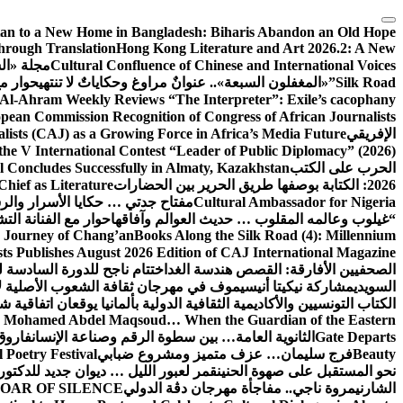
التجاوز
إلى
tan to a New Home in Bangladesh: Biharis Abandon an Old Hope
Through Translation
Hong Kong Literature and Art 2026.2: A New
المحتوى
Cultural Confluence of Chinese and International Voices
مجلة «ال
Silk Road”
«المغفلون السبعة».. عنوانٌ مراوغ وحكاياتٌ لا تنتهي
حوار مع
Al-Ahram Weekly Reviews “The Interpreter”: Exile’s cacophany
pean Commission Recognition of Congress of African Journalists
الإفريقي
ists (CAJ) as a Growing Force in Africa’s Media Future
the V International Contest “Leader of Public Diplomacy” (2026)
الحرب على الكتب
al Concludes Successfully in Almaty, Kazakhstan
2026: الكتابة بوصفها طريق الحرير بين الحضارات
hief as Literature
Cultural Ambassador for Nigeria
مفتاح جدتي … حكايا الأسرار وال
“
غيلوب وعالمه المقلوب … حديث العوالم وآفاقها
حوار مع الفنانة ال
y Journey of Chang’an
Books Along the Silk Road (4): Millennium
sts Publishes August 2026 Edition of CAJ International Magazine
الصحفيين الأفارقة: القصص هندسة الغد
اختتام ناجح للدورة السادسة 
السويدي
مشاركة نيكيتا أنيسيموف في مهرجان ثقافة الشعوب الأصلية لأ
الكتاب التونسيين والأكاديمية الثقافية الدولية بألمانيا يوقعان اتفاقية 
r. Mohamed Abdel Maqsoud… When the Guardian of the Eastern
Gate Departs
الثانوية العامة… بين سطوة الرقم وصناعة الإنسان
فاروق 
Beauty
فرج سليمان… عزف متميز ومشروع ضبابي
 Poetry Festival
نحو المستقبل على صهوة الحنين
قمر لعبور الليل … ديوان جديد للدكت
الشارني
مروة ناجي.. مفاجأة مهرجان دڨة الدولي
OAR OF SILENCE