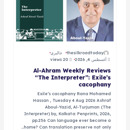
thesilkroadtoday
جاليري
أغسطس 4, 2026
20 views
Al-Ahram Weekly Reviews
“The Interpreter”: Exile’s
cacophany
Exile’s cacophany Rana Mohamed
Hassan , Tuesday 4 Aug 2026 Ashraf
Aboul-Yazid, Al-Turjuman (The
Interpreter) by, Kolkata: Penprints, 2026,
pp.256 Can language ever become a
home? Can translation preserve not only…