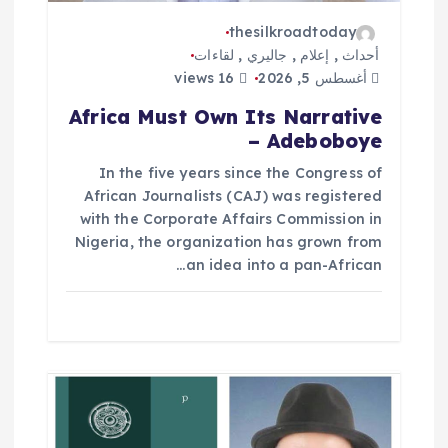
thesilkroadtoday
أحداث
,
إعلام
,
جاليري
,
لقاءات
أغسطس 5, 2026
16 views
Africa Must Own Its Narrative
– Adeboboye
In the five years since the Congress of
African Journalists (CAJ) was registered
with the Corporate Affairs Commission in
Nigeria, the organization has grown from
an idea into a pan-African…