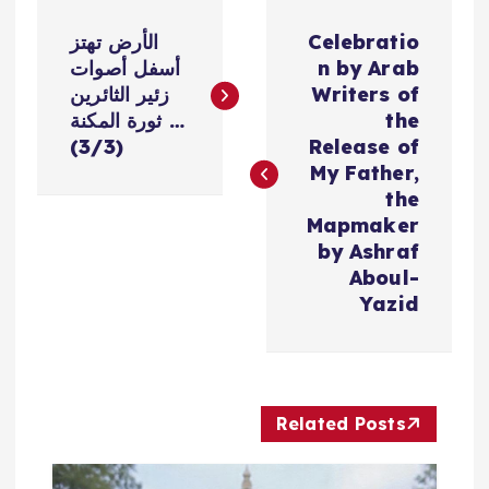
ت
Celebratio
الأرض تهتز
ص
n by Arab
أسفل أصوات
Writers of
زئير الثائرين
فّ
the
… ثورة المكنة
(3/3)
Release of
ح
My Father,
the
ا
Mapmaker
by Ashraf
ل
Aboul-
Yazid
م
ق
Related Posts
ا