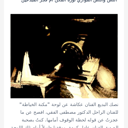
نصك البديع الفنان عكاشة عن لوحة “مكنة الخياطة”
للفنان الراحل الدكتور مصطفى الفقي، افصح عن ما
عجزتُ عن قوله لحظة الوقوف أمامها. كنتُ بصحبة
الصديق الفنان عادل كبيدة، ووقفنا طويلاً أمام تلك اللوحة.