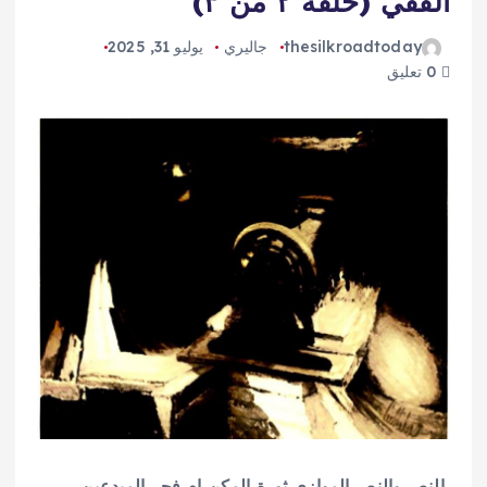
الفقي (حلقة ٢ من ٣)
thesilkroadtoday
جاليري
يوليو 31, 2025
0 تعليق
النص والنص الموازي ثورة المكن ام فجر المبدعين