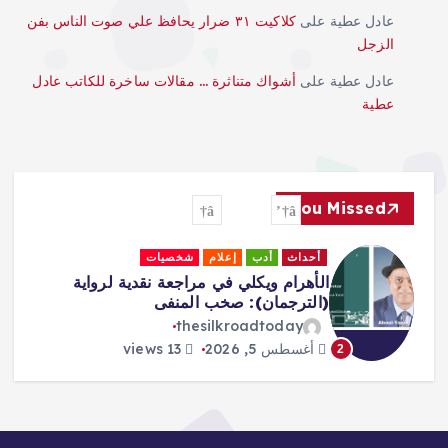
عادل عطية
على
كلاكيت ٣١ ضرار يحافظ علي صوت الناس بفن
الزجل
عادل عطية
على
أشواك متناثرة … مقالات ساخرة للكاتب عادل
عطية
You Missed
أحداث
أدب
إعلام
شخصيات
الأهرام ويكلي في مراجعة نقدية لرواية
(الترجمان): صخب المنفى
thesilkroadtoday
أغسطس 5, 2026
13 views
2