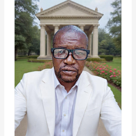
ل
ا
ت