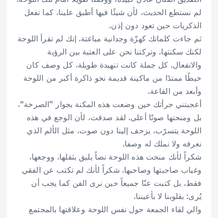
لم نستطع الحديث، لأن شيئًا فيها أطبق علينا، كما تفعل
الذكريات حين تعود دون إذن.
ثم جاءت كلماتك كهزّة وجدانية مباغتة. إنك لم تقرأ اللوحة
لكنك سكنتها، وتركتنا نحن على العتبة بين الرؤية
والانفعال. كل جملة كانت تنهيدة طويلة، كل وصف كان
خيطًا ممتدًا من ماكينة قديمة نحو ذاكرة أكبر من اللوحة
وأبعد من القاعة.
أعجبتني جرأتك حين وضعت هذه المكنة بجوار “الصرخة”،
بل ومنحتها صوتًا أعلى. لقد صدقت، لأن الوجع في هذه
اللوحة يتسرّب، يزحف إلينا دون صوت، مثل الألم الذي
نعرفه ولا نملك له وصفا.
شكراً لأنك منحت هذه اللوحة نصاً يليق بثقلها، ووجعها،
وغياب صاحبتها وصاحبها. شكراً لأنك لم تكتب عن الفقي
فقط، بل كتبت عنّا جميعاً حين نرى الفن كما يجب أن
يُرى: بقلوبنا لا بأعيننا.
والي لقاء الجمعة حول نفس اللوحة وعلاقتها بالمجتمع