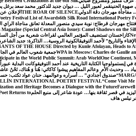
عزف متميز ومشروع ضبابي
 Between Civilizations at the 6th Silk
صهوة الحنين
قمر لعبور الليل … ديوان جديد للدكتور محمد سعد برغل 
. مفاجأة مهرجان دڨة الدولي
THE ROAR OF SILENCE
الإعلان عن
oetry Festival List of Awards
6th Silk Road International Poetry F
تتاح مهرجان قرطاج: نوبة سيدي منصور المعدلة تعانق مناجاة الراي ا
s Magazine (Special Central Asia Issue): Camel Shadows on the Si
Ne
كازاخستان تستضيف المؤتمر العالمي لقراءات شعرية من أجل السل
فتاء والتاريخ” لأحمد التوفيق
الكونية الروسية… الذاكرة: جديد الشاعرة
ANTS OF THE HOUSE Directed by Kunle Afolayan, Heads to Afri
WPA in Moscow: Charles de Gaulle and
جمعية شعوب العالم في الجامعة 
rticipate in the World Public Summit: Arab World
One Continent, M
ة في إبستمولوجيا الكتابة التاريخية عند أحمد التوفيق
وكانت البداية عبوراً
د … وحديث الأم وعالم المفاهيم
پیشوا کاکائي: هُنا وَ هُناك، نَحْنُ عاشق
MARGA
“صندوق أجدادي” … أسراره وعوالمه
د. حنان عواد تكتب: حس
LLÍN INTERNATIONAL POETRY FESTIVAL
“Come Visit Me 
ization and Heritage Becomes a Dialogue with the Future
Farewel
ليزيد في قصر ثقافة بنها… عودة شاعر إلى منبع الحلم
Poet Returns to
عر نيلس هاف