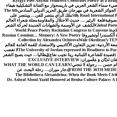
Kyrgyz Poet Altynai Temirova Celebrates Poetry as a Bridge
يضيء سماء الشعر العربي في باريس
حوار مع الفنانة التشكيلية هيفاء
 الجوائز الشعرية في مهرجان طريق الحرير الدولي السادس
The 6th
Silk Road International P
ملك الراي ينتصر للفن… وينتصر على
لصوفية
قلعة الزئير … حديث الاحتلال والمقاومة
مجلة شعراء العالم
Global Poet
الكشف عن الأوسمة والشهادات الجديدة لحركة الشعر
ام
World Peace Poetry Recitation Congress to Convene in
 ألكسندرا أوتشيروفا
Russian Cosmism… Memory: A New Poetry
Collection by Alexandra Ochirova
Wale Okediran’s TEN
الأردنية: تعزيز التعاون الأكاديمي والاستعداد للقمة العامة للعالم
The University of Jordan expressed its Readiness to Pa
لا تغضب
 (قصيدة للشاعرة اللبنانية ريتا نجيب نفاع)
إيطاليا… حيث يصبح الشعر
ان نَديّان وَ مَغْموران
EXCLUSIVE INTERVIEW |
ام حسن … رجولة لا تنحني!
WHAT THE WORLD CAN LEARN
FROM THE 36TH MEDE
إدجار موران… رحلة البحث عن
The Bibliotheca Alexandrina: When the Book Meets Civil
Dr. Ashraf Aboul-Yazid Honored at Benha Culture Palace: A 