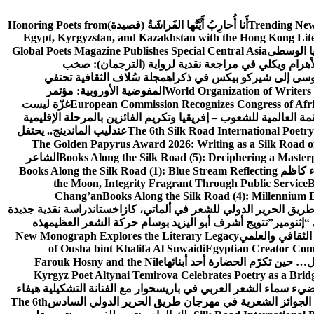
Trending New
أَنا أُحارِبُ أَيَّتُها الفَراشَةُ (قصيدة)
Honoring Poets from
Egypt, Kyrgyzstan, and Kazakhstan with the Hong Kong Lit
يا الوسطى
Global Poets Magazine Publishes Special Central Asia
أهرام ويكلي في مراجعة نقدية لرواية (الترجمان): صخب
وسى إلى شيركو بيكس في ذكراه
مجلة سُلاف الثقافية تحتفي
World Organization of Writers
المفوضية الأوروبية: مؤتمر
European Commission Recognizes Congress of Afric
غزّة ليست
قمة العالمية للشعوب – إفريقيا وتكريم الفائزين بالمرحلة الإقليمية
The 6th Silk Road International Poetry
عندليب الماندينج.. يحتفل
The Golden Papyrus Award 2026: Writing as a Silk Road of 
Books Along the Silk Road (5): Deciphering a Master
الشاعر
اء كاظم
Books Along the Silk Road (1): Blue Stream Reflecting
the Moon, Integrity Fragrant Through Public Service
B
Chang’an
Books Along the Silk Road (4): Millennium 
طريق الحرير الدولي للشعر في ألماتي، كازاخستان
دراسة نقدية جديدة
“إثنومير”
تتويج أشرف أبو اليزيد بوسام حركة الشعر العظيم
هذه
 الثقافي والعلمي
New Monograph Explores the Literary Legacy
of Ousha bint Khalifa Al Suwaidi
Egyptian Creator Comp
 حين تكرّم الحضارة أحد أبنائها
Farouk Hosny and the Nile
Kyrgyz Poet Altynai Temirova Celebrates Poetry as a Bridge
يضيء سماء الشعر العربي في باريس
حوار مع الفنانة التشكيلية هيفاء
 الجوائز الشعرية في مهرجان طريق الحرير الدولي السادس
The 6th