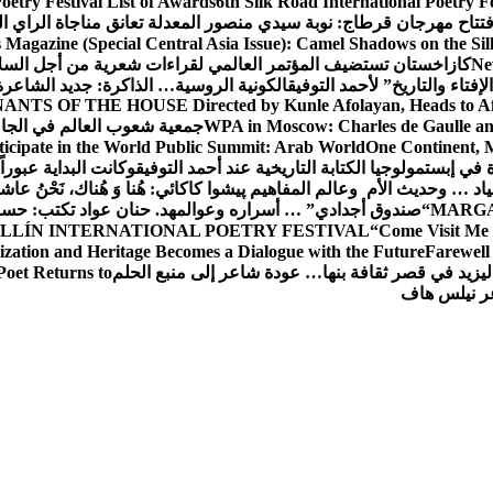
oetry Festival List of Awards
6th Silk Road International Poetry F
تتاح مهرجان قرطاج: نوبة سيدي منصور المعدلة تعانق مناجاة الراي ا
s Magazine (Special Central Asia Issue): Camel Shadows on the Si
Ne
كازاخستان تستضيف المؤتمر العالمي لقراءات شعرية من أجل السل
فتاء والتاريخ” لأحمد التوفيق
الكونية الروسية… الذاكرة: جديد الشاعرة
ANTS OF THE HOUSE Directed by Kunle Afolayan, Heads to Afri
WPA in Moscow: Charles de Gaulle and
جمعية شعوب العالم في الجامعة 
rticipate in the World Public Summit: Arab World
One Continent, M
ة في إبستمولوجيا الكتابة التاريخية عند أحمد التوفيق
وكانت البداية عبوراً
د … وحديث الأم وعالم المفاهيم
پیشوا کاکائي: هُنا وَ هُناك، نَحْنُ عاشق
MARGA
“صندوق أجدادي” … أسراره وعوالمه
د. حنان عواد تكتب: حس
LLÍN INTERNATIONAL POETRY FESTIVAL
“Come Visit Me 
ization and Heritage Becomes a Dialogue with the Future
Farewel
ليزيد في قصر ثقافة بنها… عودة شاعر إلى منبع الحلم
Poet Returns to
عر نيلس هاف