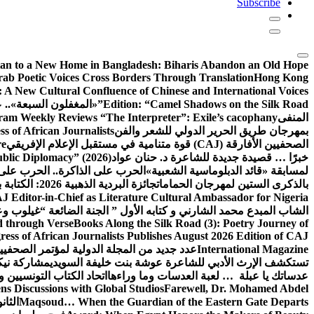
Subscribe
tan to a New Home in Bangladesh: Biharis Abandon an Old Hope
rab Poetic Voices Cross Borders Through Translation
Hong Kong
: A New Cultural Confluence of Chinese and International Voices
Edition: “Camel Shadows on the Silk Road”
«المغفلون السبعة».. عن
المنفى
am Weekly Reviews “The Interpreter”: Exile’s cacophany
بمهرجان طريق الحرير الدولي للشعر والفن
 of African Journalists
الصحفيين الأفارقة (CAJ) قوة متنامية في مستقبل الإعلام الإفريقي
re
خبرًا … قصيدة جديدة للشاعرة د. حنان عواد
ublic Diplomacy” (2026)
لمسابقة «قائد الدبلوماسية الشعبية»
الحرب على الذاكرة.. الحرب على
بالذكرى الستين لمهرجان الحمامات
جائزة البردية الذهبية 2026: الكتابة بوصفها طريق الحرير بين الحضارات
J Editor-in-Chief as Literature Cultural Ambassador for Nigeria
الشاب المبدع محمد الشارني و كتابه الأول ” الجنة الضائعة “
غيلوب وع
d through Verse
Books Along the Silk Road (3): Poetry Journey of
ess of African Journalists Publishes August 2026 Edition of CAJ
International Magazine
عدد جديد من المجلة الدولية لمؤتمر الصحفيي
تستكشف الإرث الأدبي للشاعرة عوشة بنت خليفة السويدي
مشاركة نيكي
عدساتك يا عبلة … لعبة العدسات وما وراءها
اتحاد الكتاب التونسيين وا
s Discussions with Global Studios
Farewell, Dr. Mohamed Abdel
Maqsoud… When the Guardian of the Eastern Gate Departs
الثا