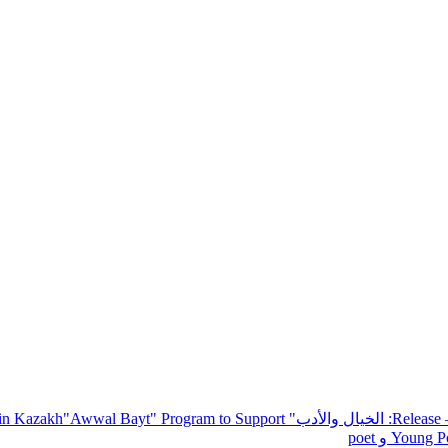
— R
: الخيال والأدب
" inviting poets and writers from around the world to participate in Kazakh
"Awwal Bayt" Program to Support
Young Po