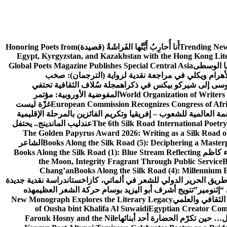
Trending New
أَنا أُحارِبُ أَيَّتُها الفَراشَةُ (قصيدة)
Honoring Poets from
Egypt, Kyrgyzstan, and Kazakhstan with the Hong Kong Lit
يا الوسطى
Global Poets Magazine Publishes Special Central Asia
أهرام ويكلي في مراجعة نقدية لرواية (الترجمان): صخب
وسى إلى شيركو بيكس في ذكراه
مجلة سُلاف الثقافية تحتفي
World Organization of Writers
المفوضية الأوروبية: مؤتمر
European Commission Recognizes Congress of Afric
غزّة ليست
قمة العالمية للشعوب – إفريقيا وتكريم الفائزين بالمرحلة الإقليمية
The 6th Silk Road International Poetry
عندليب الماندينج.. يحتفل
The Golden Papyrus Award 2026: Writing as a Silk Road of 
Books Along the Silk Road (5): Deciphering a Master
الشاعر
اء كاظم
Books Along the Silk Road (1): Blue Stream Reflecting
the Moon, Integrity Fragrant Through Public Service
B
Chang’an
Books Along the Silk Road (4): Millennium 
طريق الحرير الدولي للشعر في ألماتي، كازاخستان
دراسة نقدية جديدة
“إثنومير”
تتويج أشرف أبو اليزيد بوسام حركة الشعر العظيم
هذه
 الثقافي والعلمي
New Monograph Explores the Literary Legacy
of Ousha bint Khalifa Al Suwaidi
Egyptian Creator Comp
 حين تكرّم الحضارة أحد أبنائها
Farouk Hosny and the Nile