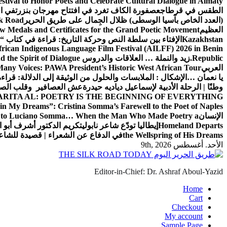
estival to Honor Poets and Celebrate Cultural Dialogue in Almaty
الطقس في قرطاج
عصفورة الكاف تغرد في افتتاح مهرجان بنزرت
في اف
(العدد الخاص بآسيا الوسطى) ظلال الجِمال على طريق الحرير
lk Road
العظيم
w Medals and Certificates for the Grand Poetic Movement
Kazakhstan
الإفتاء بين سلطة النص وحركة التاريخ: قراءة في كتاب “الإ
can Indigenous Language Film Festival (AILFF) 2026 in Benin
Republic.
زيد والنملة … العلاقات والدروس
 the Spirit of Dialogue
العربي
any Voices: PAWA President’s Historic West African Tour
يا نعمان …الإشكال : الملابسات والحلول
من الوثيقة إلى الدلالة: قراء
وطنًا | الرحلة الأدبية لإسماعيل دياديه حيدرة
عش العصافير وقلب الصيا
RITA AL: POETRY IS THE BEGINNING OF EVERYTHING
in My Dreams”: Cristina Somma’s Farewell to the Poet of Naples
الإنسان
l to Luciano Somma… When the Man Who Made Poetry a
Homeland Departs
إيطاليا تودّع شاعر نابولي
تكريم الدكتور أشرف أبو ا
the Wellspring of His Dreams
في الدفاع عن الشعراء | قصيدة للشا
الأحد. أغسطس 9th, 2026
Editor-in-Chief: Dr. Ashraf Aboul-Yazid
Home
Cart
Checkout
My account
Sample Page