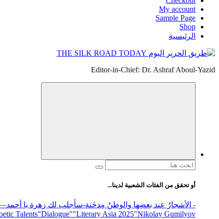
Checkout
My account
Sample Page
Shop
الرئيسية
Editor-in-Chief: Dr. Ashraf Aboul-Yazid
البحث
عن:
أو تحقق من الفئات الشعبية لدينا...
- الأشجارُ عند بعضِها والوطنُ مِدخَنة
-سأجلب لك زهرة يا أحمد
elease
"Nikolay Gumilyov و poet
"Literary Asia 2025
"Dialogue"
etic Talents