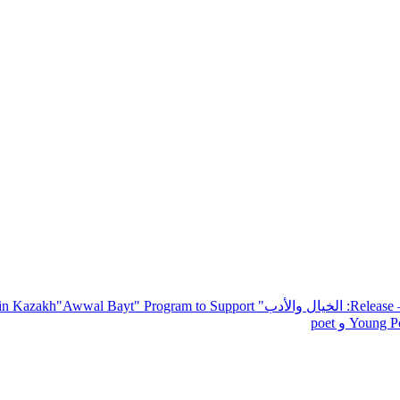
— R
: الخيال والأدب
" inviting poets and writers from around the world to participate in Kazakh
"Awwal Bayt" Program to Support
Young Po