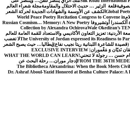
Silk Road International P
ملك الراي ينتصر للفن… وينتصر على
لصوفية
قلعة الزئير … حديث الاحتلال والمقاومة
مجلة شعراء العالم
Global Poet
الكشف عن الأوسمة والشهادات الجديدة لحركة الشعر
ام
World Peace Poetry Recitation Congress to Convene in
 ألكسندرا أوتشيروفا
Russian Cosmism… Memory: A New Poetry
Collection by Alexandra Ochirova
Wale Okediran’s TEN
الأردنية: تعزيز التعاون الأكاديمي والاستعداد للقمة العامة للعالم
The University of Jordan expressed its Readiness to Pa
لا تغضب
 (قصيدة للشاعرة اللبنانية ريتا نجيب نفاع)
إيطاليا… حيث يصبح الشعر
ان نَديّان وَ مَغْموران
EXCLUSIVE INTERVIEW |
ام حسن … رجولة لا تنحني!
WHAT THE WORLD CAN LEARN
FROM THE 36TH MEDE
إدجار موران… رحلة البحث عن
The Bibliotheca Alexandrina: When the Book Meets Civil
Dr. Ashraf Aboul-Yazid Honored at Benha Culture Palace: A 