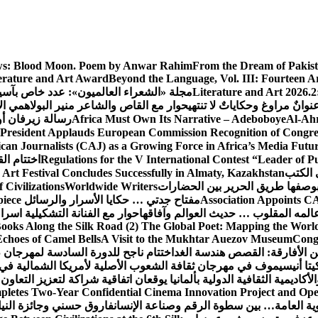
s:
Blood Moon. Poem by Anwar Rahim
From the Dream of Pakis
erature and Art Award
Beyond the Language, Vol. III: Fourteen A
Literature and Art 2026.2
مجلة «الشعراء العالميون»: عدد خاص بآس
وانٌ مراوغ وحكاياتٌ لا تنتهي
حوار مع القاص والشاعر منير البولاهمي
ال
Al-Ahr
Africa Must Own Its Narrative – Adeboboye
رسالة زيرفان أ
 President Applauds European Commission Recognition of Congress
an Journalists (CAJ) as a Growing Force in Africa’s Media Futu
Regulations for the V International Contest “Leader of P
اختتام ال
 الكتب
 Art Festival Concludes Successfully in Almaty, Kazakhstan
Civilizations
Worldwide Writers
Association Appoints CA
مفتاح جدتي … حكايا الأسرار والرسائل
piece
المه المقلوب … حديث العوالم وآفاقها
حوار مع الفنانة التشكيلية اسر
ooks Along the Silk Road (2) The Global Poet: Mapping the Worl
Echoes of Camel Bells
A Visit to the Mukhtar Auezov Museum
Congr
ن الأفارقة: القصص هندسة الغد
اختتام ناجح للدورة السادسة لمهرجان 
تا أنيسيموف في مهرجان ثقافة الشعوب الأصلية لأمريكا الشمالية في 
لأكاديمية الثقافية الدولية بألمانيا يوقعان اتفاقية شراكة لتعزيز التعاون
letes Two-Year Confidential Cinema Innovation Project and Open
نوية العامة… بين سطوة الرقم وصناعة الإنسان
فاروق حسني وجائزة النيل…