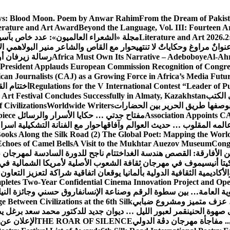
s:
Blood Moon. Poem by Anwar Rahim
From the Dream of Pakis
erature and Art Award
Beyond the Language, Vol. III: Fourteen A
Literature and Art 2026.2
مجلة «الشعراء العالميون»: عدد خاص بآس
وانٌ مراوغ وحكاياتٌ لا تنتهي
حوار مع القاص والشاعر منير البولاهمي
ال
Al-Ahr
Africa Must Own Its Narrative – Adeboboye
رسالة زيرفان أ
 President Applauds European Commission Recognition of Congress
an Journalists (CAJ) as a Growing Force in Africa’s Media Futu
Regulations for the V International Contest “Leader of P
اختتام ال
 الكتب
 Art Festival Concludes Successfully in Almaty, Kazakhstan
Civilizations
Worldwide Writers
Association Appoints CA
مفتاح جدتي … حكايا الأسرار والرسائل
piece
المه المقلوب … حديث العوالم وآفاقها
حوار مع الفنانة التشكيلية اسر
ooks Along the Silk Road (2) The Global Poet: Mapping the Worl
Echoes of Camel Bells
A Visit to the Mukhtar Auezov Museum
Congr
ن الأفارقة: القصص هندسة الغد
اختتام ناجح للدورة السادسة لمهرجان 
تا أنيسيموف في مهرجان ثقافة الشعوب الأصلية لأمريكا الشمالية في 
لأكاديمية الثقافية الدولية بألمانيا يوقعان اتفاقية شراكة لتعزيز التعاون
letes Two-Year Confidential Cinema Innovation Project and Open
نوية العامة… بين سطوة الرقم وصناعة الإنسان
فاروق حسني وجائزة النيل…
عزف متميز ومشروع ضبابي
 Between Civilizations at the 6th Silk
صهوة الحنين
قمر لعبور الليل … ديوان جديد للدكتور محمد سعد برغل 
. مفاجأة مهرجان دڨة الدولي
THE ROAR OF SILENCE
الإعلان عن