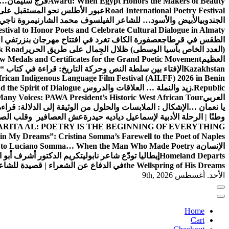
Award: When Egypt Honors the Makers of Beauty
فرج سليمان… 
Road International Poetry Festival
عبور الأطلس نحو المستقبل على 
الجندوبي
الأبيض والأسود… للشاعر الفيلسوف محمد الشارني
مروة ناجي.
estival to Honor Poets and Celebrate Cultural Dialogue in Almaty
الطقس في قرطاج
عصفورة الكاف تغرد في افتتاح مهرجان بنزرت
في اف
(العدد الخاص بآسيا الوسطى) ظلال الجِمال على طريق الحرير
lk Road
العظيم
w Medals and Certificates for the Grand Poetic Movement
Kazakhstan
الإفتاء بين سلطة النص وحركة التاريخ: قراءة في كتاب “الإ
can Indigenous Language Film Festival (AILFF) 2026 in Benin
Republic.
زيد والنملة … العلاقات والدروس
 the Spirit of Dialogue
العربي
any Voices: PAWA President’s Historic West African Tour
يا نعمان …الإشكال : الملابسات والحلول
من الوثيقة إلى الدلالة: قراء
وطنًا | الرحلة الأدبية لإسماعيل دياديه حيدرة
عش العصافير وقلب الصيا
RITA AL: POETRY IS THE BEGINNING OF EVERYTHING
in My Dreams”: Cristina Somma’s Farewell to the Poet of Naples
الإنسان
l to Luciano Somma… When the Man Who Made Poetry a
Homeland Departs
إيطاليا تودّع شاعر نابولي
تكريم الدكتور أشرف أبو ا
the Wellspring of His Dreams
في الدفاع عن الشعراء | قصيدة للشا
الأحد. أغسطس 9th, 2026
Home
Cart