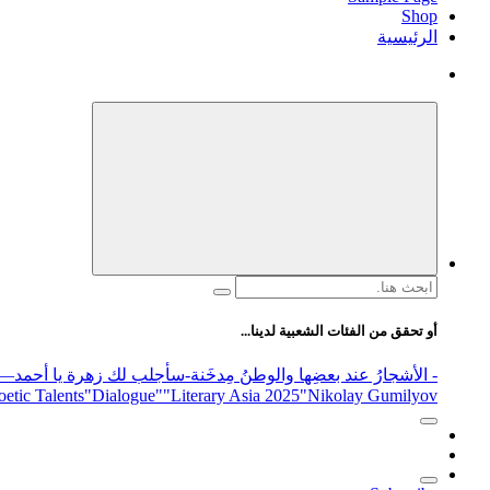
Shop
الرئيسية
البحث
عن:
أو تحقق من الفئات الشعبية لدينا...
- الأشجارُ عند بعضِها والوطنُ مِدخَنة
-سأجلب لك زهرة يا أحمد
elease
"Nikolay Gumilyov و poet
"Literary Asia 2025
"Dialogue"
etic Talents