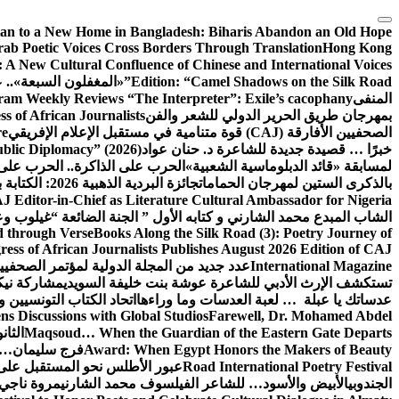
التجاوز
إلى
tan to a New Home in Bangladesh: Biharis Abandon an Old Hope
rab Poetic Voices Cross Borders Through Translation
Hong Kong
المحتوى
: A New Cultural Confluence of Chinese and International Voices
Edition: “Camel Shadows on the Silk Road”
«المغفلون السبعة».. عن
المنفى
am Weekly Reviews “The Interpreter”: Exile’s cacophany
بمهرجان طريق الحرير الدولي للشعر والفن
 of African Journalists
الصحفيين الأفارقة (CAJ) قوة متنامية في مستقبل الإعلام الإفريقي
re
خبرًا … قصيدة جديدة للشاعرة د. حنان عواد
ublic Diplomacy” (2026)
لمسابقة «قائد الدبلوماسية الشعبية»
الحرب على الذاكرة.. الحرب على
بالذكرى الستين لمهرجان الحمامات
جائزة البردية الذهبية 2026: الكتابة بوصفها طريق الحرير بين الحضارات
J Editor-in-Chief as Literature Cultural Ambassador for Nigeria
الشاب المبدع محمد الشارني و كتابه الأول ” الجنة الضائعة “
غيلوب وع
d through Verse
Books Along the Silk Road (3): Poetry Journey of
ess of African Journalists Publishes August 2026 Edition of CAJ
International Magazine
عدد جديد من المجلة الدولية لمؤتمر الصحفيي
تستكشف الإرث الأدبي للشاعرة عوشة بنت خليفة السويدي
مشاركة نيكي
عدساتك يا عبلة … لعبة العدسات وما وراءها
اتحاد الكتاب التونسيين وا
s Discussions with Global Studios
Farewell, Dr. Mohamed Abdel
Maqsoud… When the Guardian of the Eastern Gate Departs
الثا
Award: When Egypt Honors the Makers of Beauty
فرج سليمان… 
Road International Poetry Festival
عبور الأطلس نحو المستقبل على 
الجندوبي
الأبيض والأسود… للشاعر الفيلسوف محمد الشارني
مروة ناجي.