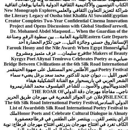
الكتاب التونسيين والأكاديمية الثقافية الدولية بألمانيا يوقعان اتفاقية
شراكة لتعزيز التعاون الثقافي والعلمي
New Monograph Explores
the Literary Legacy of Ousha bint Khalifa Al Suwaidi
Egyptian
Creator Completes Two-Year Confidential Cinema Innovation
Project and Opens Discussions with Global Studios
Farewell,
Dr. Mohamed Abdel Maqsoud… When the Guardian of the
Eastern Gate Departs
الثانوية العامة… بين سطوة الرقم وصناعة
الإنسان
فاروق حسني وجائزة النيل… حين تكرّم الحضارة أحد
أبنائها
Farouk Hosny and the Nile Award: When Egypt Honors
the Makers of Beauty
فرج سليمان… عزف متميز ومشروع
ضبابي
Kyrgyz Poet Altynai Temirova Celebrates Poetry as a
Bridge Between Civilizations at the 6th Silk Road International
Poetry Festival
عبور الأطلس نحو المستقبل على صهوة الحنين
قمر
لعبور الليل … ديوان جديد للدكتور محمد سعد برغل يضيء سماء
الشعر العربي في باريس
حوار مع الفنانة التشكيلية هيفاء
الجندوبي
الأبيض والأسود… للشاعر الفيلسوف محمد الشارني
مروة
ناجي.. مفاجأة مهرجان دڨة الدولي
THE ROAR OF
SILENCE
الإعلان عن الجوائز الشعرية في مهرجان طريق الحرير
الدولي السادس
The 6th Silk Road International Poetry Festival
List of Awards
6th Silk Road International Poetry Festival to
Honor Poets and Celebrate Cultural Dialogue in Almaty
ملك
الراي ينتصر للفن… وينتصر على الطقس في قرطاج
عصفورة
الكاف تغرد في افتتاح مهرجان بنزرت
في افتتاح مهرجان قرطاج: نوبة
سيدي منصور المعدلة تعانق مناجاة الراي الصوفية
قلعة الزئير …