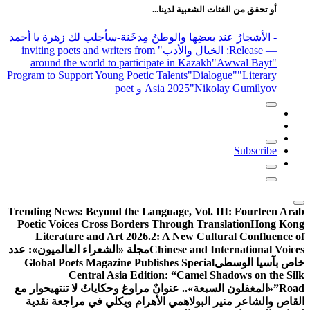
أو تحقق من الفئات الشعبية لدينا...
- الأشجارُ عند بعضِها والوطنُ مِدخَنة
-سأجلب لك زهرة يا أحمد
— Release
: الخيال والأدب
" inviting poets and writers from
around the world to participate in Kazakh
"Awwal Bayt"
Program to Support Young Poetic Talents
"Dialogue"
"Literary
"Nikolay Gumilyov و poet
Asia 2025
Subscribe
Trending News:
Beyond the Language, Vol. III: Fourteen Arab
Poetic Voices Cross Borders Through Translation
Hong Kong
Literature and Art 2026.2: A New Cultural Confluence of
Chinese and International Voices
مجلة «الشعراء العالميون»: عدد
خاص بآسيا الوسطى
Global Poets Magazine Publishes Special
Central Asia Edition: “Camel Shadows on the Silk
Road”
«المغفلون السبعة».. عنوانٌ مراوغ وحكاياتٌ لا تنتهي
حوار مع
القاص والشاعر منير البولاهمي
الأهرام ويكلي في مراجعة نقدية