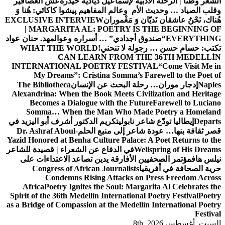
الشعر وطنًا | الرحلة الأدبية لإسماعيل دياديه حيدرة
عش العصافير
وقلب الصياد … وحديث الأم وعالم المفاهيم
پیشوا کاکائي: هُنا وَ
هُناك، نَحْنُ عاشقان نَديّان وَ مَغْموران
EXCLUSIVE INTERVIEW
| MARGARITA AL: POETRY IS THE BEGINNING OF
EVERYTHING
“صندوق أجدادي” … أسراره وعوالمه
د. حنان عواد
تكتب: حسام حسن … رجولة لا تنحني!
WHAT THE WORLD
CAN LEARN FROM THE 36TH MEDELLÍN
INTERNATIONAL POETRY FESTIVAL
“Come Visit Me in
My Dreams”: Cristina Somma’s Farewell to the Poet of
Naples
إدجار موران… رحلة البحث عن الإنسان
The Bibliotheca
Alexandrina: When the Book Meets Civilization and Heritage
Becomes a Dialogue with the Future
Farewell to Luciano
Somma… When the Man Who Made Poetry a Homeland
Departs
إيطاليا تودّع شاعر نابولي
تكريم الدكتور أشرف أبو اليزيد في
قصر ثقافة بنها… عودة شاعر إلى منبع الحلم
Dr. Ashraf Aboul-
Yazid Honored at Benha Culture Palace: A Poet Returns to the
Wellspring of His Dreams
في الدفاع عن الشعراء | قصيدة للشاعر
نيلس هاف
مؤتمر الصحفيين الأفارقة يدين تصاعد الاعتداءات على
حرية الصحافة في أفريقيا
Congress of African Journalists
Condemns Rising Attacks on Press Freedom Across
Africa
Poetry Ignites the Soul: Margarita Al Celebrates the
Spirit of the 36th Medellín International Poetry Festival
Poetry
as a Bridge of Compassion at the Medellín International Poetry
Festival
السبت. أغسطس 8th, 2026