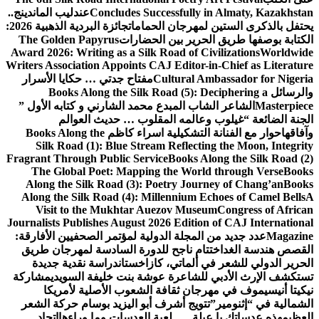
Concludes Successfully in Almaty, Kazakhstan
عندليب الماندينج..
يحتفل بالذكرى الستين لمهرجان الحمامات
جائزة البردية الذهبية 2026:
الكتابة بوصفها طريق الحرير بين الحضارات
The Golden Papyrus
Award 2026: Writing as a Silk Road of Civilizations
Worldwide
Writers Association Appoints CAJ Editor-in-Chief as Literature
Cultural Ambassador for Nigeria
مفتاح جدتي … حكايا الأسرار
والرسائل
Books Along the Silk Road (5): Deciphering a
Masterpiece
الشاعر الشاب المبدع محمد الشارني و كتابه الأول ”
الجنة الضائعة “
غيلوب وعالمه المقلوب … حديث العوالم
وآفاقها
حوار مع الفنانة التشكيلية اسراء كاظم
Books Along the
Silk Road (1): Blue Stream Reflecting the Moon, Integrity
Fragrant Through Public Service
Books Along the Silk Road (2)
The Global Poet: Mapping the World through Verse
Books
Along the Silk Road (3): Poetry Journey of Chang’an
Books
Along the Silk Road (4): Millennium Echoes of Camel Bells
A
Visit to the Mukhtar Auezov Museum
Congress of African
Journalists Publishes August 2026 Edition of CAJ International
Magazine
عدد جديد من المجلة الدولية لمؤتمر الصحفيين الأفارقة:
القصص هندسة الغد
اختتام ناجح للدورة السادسة لمهرجان طريق
الحرير الدولي للشعر في ألماتي، كازاخستان
دراسة نقدية جديدة
تستكشف الإرث الأدبي للشاعرة عوشة بنت خليفة السويدي
مشاركة
نيكيتا أنيسيموف في مهرجان ثقافة الشعوب الأصلية لأمريكا
الشمالية في “إثنومير”
تتويج أشرف أبو اليزيد بوسام حركة الشعر
العظيم
هذه عدساتك يا عبلة … لعبة العدسات وما وراءها
اتحاد