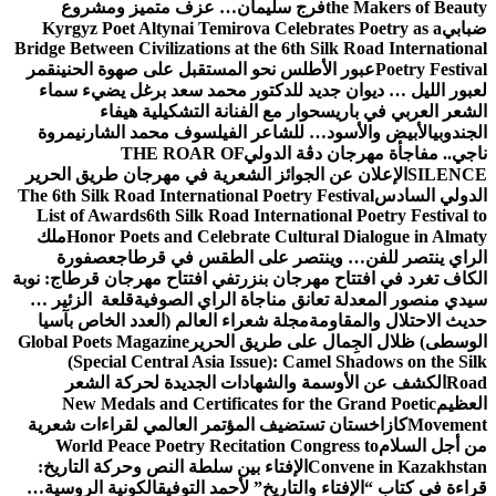
the Makers of Beauty
فرج سليمان… عزف متميز ومشروع
ضبابي
Kyrgyz Poet Altynai Temirova Celebrates Poetry as a
Bridge Between Civilizations at the 6th Silk Road International
Poetry Festival
عبور الأطلس نحو المستقبل على صهوة الحنين
قمر
لعبور الليل … ديوان جديد للدكتور محمد سعد برغل يضيء سماء
الشعر العربي في باريس
حوار مع الفنانة التشكيلية هيفاء
الجندوبي
الأبيض والأسود… للشاعر الفيلسوف محمد الشارني
مروة
ناجي.. مفاجأة مهرجان دڨة الدولي
THE ROAR OF
SILENCE
الإعلان عن الجوائز الشعرية في مهرجان طريق الحرير
الدولي السادس
The 6th Silk Road International Poetry Festival
List of Awards
6th Silk Road International Poetry Festival to
Honor Poets and Celebrate Cultural Dialogue in Almaty
ملك
الراي ينتصر للفن… وينتصر على الطقس في قرطاج
عصفورة
الكاف تغرد في افتتاح مهرجان بنزرت
في افتتاح مهرجان قرطاج: نوبة
سيدي منصور المعدلة تعانق مناجاة الراي الصوفية
قلعة الزئير …
حديث الاحتلال والمقاومة
مجلة شعراء العالم (العدد الخاص بآسيا
الوسطى) ظلال الجِمال على طريق الحرير
Global Poets Magazine
(Special Central Asia Issue): Camel Shadows on the Silk
Road
الكشف عن الأوسمة والشهادات الجديدة لحركة الشعر
العظيم
New Medals and Certificates for the Grand Poetic
Movement
كازاخستان تستضيف المؤتمر العالمي لقراءات شعرية
من أجل السلام
World Peace Poetry Recitation Congress to
Convene in Kazakhstan
الإفتاء بين سلطة النص وحركة التاريخ:
قراءة في كتاب “الإفتاء والتاريخ” لأحمد التوفيق
الكونية الروسية…