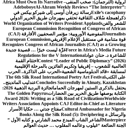
لرواية (الترجمان): صخب المنفى
Africa Must Own Its Narrative –
Adeboboye
Al-Ahram Weekly Reviews “The Interpreter”:
Exile’s cacophany
رسالة زيرفان أوسى إلى شيركو بيكس في
ذكراه
مجلة سُلاف الثقافية تحتفي بمهرجان طريق الحرير الدولي
للشعر والفن
World Organization of Writers President Applauds
European Commission Recognition of Congress of African
Journalists
المفوضية الأوروبية: مؤتمر الصحفيين الأفارقة (CAJ)
قوة متنامية في مستقبل الإعلام الإفريقي
European Commission
Recognizes Congress of African Journalists (CAJ) as a Growing
Force in Africa’s Media Future
غزّة ليست خبرًا … قصيدة جديدة
للشاعرة د. حنان عواد
Regulations for the V International
Contest “Leader of Public Diplomacy” (2026)
اختتام القمة
العالمية للشعوب – إفريقيا وتكريم الفائزين بالمرحلة الإقليمية
لمسابقة «قائد الدبلوماسية الشعبية»
الحرب على الذاكرة.. الحرب
على الكتب
The 6th Silk Road International Poetry Art Festival
Concludes Successfully in Almaty, Kazakhstan
عندليب الماندينج..
يحتفل بالذكرى الستين لمهرجان الحمامات
جائزة البردية الذهبية 2026:
الكتابة بوصفها طريق الحرير بين الحضارات
The Golden Papyrus
Award 2026: Writing as a Silk Road of Civilizations
Worldwide
Writers Association Appoints CAJ Editor-in-Chief as Literature
Cultural Ambassador for Nigeria
مفتاح جدتي … حكايا الأسرار
والرسائل
Books Along the Silk Road (5): Deciphering a
Masterpiece
الشاعر الشاب المبدع محمد الشارني و كتابه الأول ”
الجنة الضائعة “
غيلوب وعالمه المقلوب … حديث العوالم