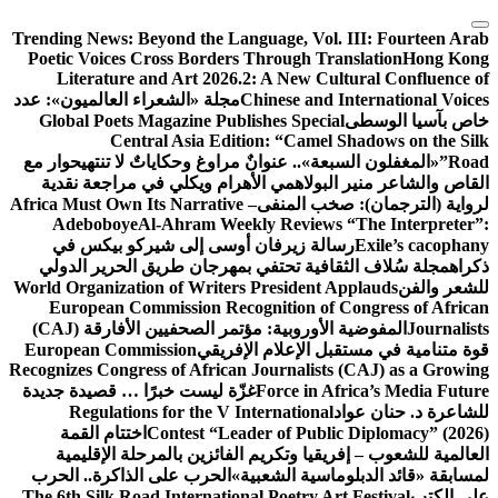
التجاوز
Trending News:
Beyond the Language, Vol. III: Fourteen Arab
إلى
Poetic Voices Cross Borders Through Translation
Hong Kong
المحتوى
Literature and Art 2026.2: A New Cultural Confluence of
Chinese and International Voices
مجلة «الشعراء العالميون»: عدد
خاص بآسيا الوسطى
Global Poets Magazine Publishes Special
Central Asia Edition: “Camel Shadows on the Silk
Road”
«المغفلون السبعة».. عنوانٌ مراوغ وحكاياتٌ لا تنتهي
حوار مع
القاص والشاعر منير البولاهمي
الأهرام ويكلي في مراجعة نقدية
لرواية (الترجمان): صخب المنفى
Africa Must Own Its Narrative –
Adeboboye
Al-Ahram Weekly Reviews “The Interpreter”:
Exile’s cacophany
رسالة زيرفان أوسى إلى شيركو بيكس في
ذكراه
مجلة سُلاف الثقافية تحتفي بمهرجان طريق الحرير الدولي
للشعر والفن
World Organization of Writers President Applauds
European Commission Recognition of Congress of African
Journalists
المفوضية الأوروبية: مؤتمر الصحفيين الأفارقة (CAJ)
قوة متنامية في مستقبل الإعلام الإفريقي
European Commission
Recognizes Congress of African Journalists (CAJ) as a Growing
Force in Africa’s Media Future
غزّة ليست خبرًا … قصيدة جديدة
للشاعرة د. حنان عواد
Regulations for the V International
Contest “Leader of Public Diplomacy” (2026)
اختتام القمة
العالمية للشعوب – إفريقيا وتكريم الفائزين بالمرحلة الإقليمية
لمسابقة «قائد الدبلوماسية الشعبية»
الحرب على الذاكرة.. الحرب
على الكتب
The 6th Silk Road International Poetry Art Festival