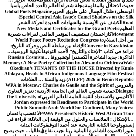
حديث الاحتلال والمقاومة
مجلة شعراء العالم (العدد الخاص بآسيا
الوسطى) ظلال الجِمال على طريق الحرير
Global Poets Magazine
(Special Central Asia Issue): Camel Shadows on the Silk
Road
الكشف عن الأوسمة والشهادات الجديدة لحركة الشعر
العظيم
New Medals and Certificates for the Grand Poetic
Movement
كازاخستان تستضيف المؤتمر العالمي لقراءات شعرية
من أجل السلام
World Peace Poetry Recitation Congress to
Convene in Kazakhstan
الإفتاء بين سلطة النص وحركة التاريخ:
قراءة في كتاب “الإفتاء والتاريخ” لأحمد التوفيق
الكونية الروسية…
الذاكرة: جديد الشاعرة ألكسندرا أوتشيروفا
Russian Cosmism…
Memory: A New Poetry Collection by Alexandra Ochirova
Wale
Okediran’s TENANTS OF THE HOUSE Directed by Kunle
Afolayan, Heads to African Indigenous Language Film Festival
(AILFF) 2026 in Benin Republic.
زيد والنملة … العلاقات
والدروس
WPA in Moscow: Charles de Gaulle and the Spirit of
Dialogue
جمعية شعوب العالم في الجامعة الأردنية: تعزيز التعاون
الأكاديمي والاستعداد للقمة العامة للعالم العربي
The University of
Jordan expressed its Readiness to Participate in the World
Public Summit: Arab World
One Continent, Many Voices:
PAWA President’s Historic West African Tour
لا تغضب يا نعمان
…الإشكال : الملابسات والحلول
من الوثيقة إلى الدلالة: قراءة في
إبستمولوجيا الكتابة التاريخية عند أحمد التوفيق
وكانت البداية
عبوراً (قصيدة للشاعرة اللبنانية ريتا نجيب نفاع)
إيطاليا… حيث يصبح