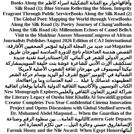
وآفاقها
حوار مع الفنانة التشكيلية اسراء كاظم
Books Along the
Silk Road (1): Blue Stream Reflecting the Moon, Integrity
Fragrant Through Public Service
Books Along the Silk Road (2)
The Global Poet: Mapping the World through Verse
Books
Along the Silk Road (3): Poetry Journey of Chang’an
Books
Along the Silk Road (4): Millennium Echoes of Camel Bells
A
Visit to the Mukhtar Auezov Museum
Congress of African
Journalists Publishes August 2026 Edition of CAJ International
Magazine
عدد جديد من المجلة الدولية لمؤتمر الصحفيين الأفارقة:
القصص هندسة الغد
اختتام ناجح للدورة السادسة لمهرجان طريق
الحرير الدولي للشعر في ألماتي، كازاخستان
دراسة نقدية جديدة
تستكشف الإرث الأدبي للشاعرة عوشة بنت خليفة السويدي
مشاركة
نيكيتا أنيسيموف في مهرجان ثقافة الشعوب الأصلية لأمريكا
الشمالية في “إثنومير”
تتويج أشرف أبو اليزيد بوسام حركة الشعر
العظيم
هذه عدساتك يا عبلة … لعبة العدسات وما وراءها
اتحاد
الكتاب التونسيين والأكاديمية الثقافية الدولية بألمانيا يوقعان اتفاقية
شراكة لتعزيز التعاون الثقافي والعلمي
New Monograph Explores
the Literary Legacy of Ousha bint Khalifa Al Suwaidi
Egyptian
Creator Completes Two-Year Confidential Cinema Innovation
Project and Opens Discussions with Global Studios
Farewell,
Dr. Mohamed Abdel Maqsoud… When the Guardian of the
Eastern Gate Departs
الثانوية العامة… بين سطوة الرقم وصناعة
الإنسان
فاروق حسني وجائزة النيل… حين تكرّم الحضارة أحد
أبنائها
Farouk Hosny and the Nile Award: When Egypt Honors