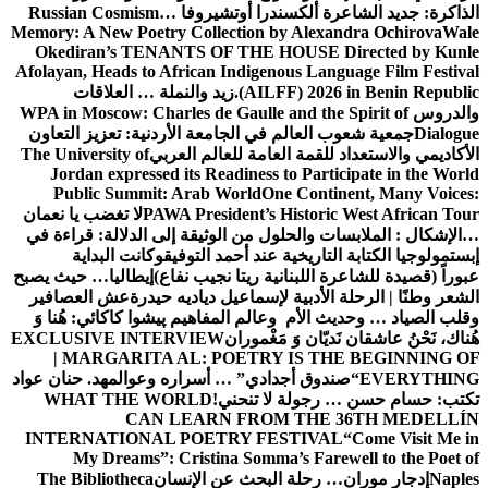
الذاكرة: جديد الشاعرة ألكسندرا أوتشيروفا
Russian Cosmism…
Memory: A New Poetry Collection by Alexandra Ochirova
Wale
Okediran’s TENANTS OF THE HOUSE Directed by Kunle
Afolayan, Heads to African Indigenous Language Film Festival
(AILFF) 2026 in Benin Republic.
زيد والنملة … العلاقات
والدروس
WPA in Moscow: Charles de Gaulle and the Spirit of
Dialogue
جمعية شعوب العالم في الجامعة الأردنية: تعزيز التعاون
الأكاديمي والاستعداد للقمة العامة للعالم العربي
The University of
Jordan expressed its Readiness to Participate in the World
Public Summit: Arab World
One Continent, Many Voices:
PAWA President’s Historic West African Tour
لا تغضب يا نعمان
…الإشكال : الملابسات والحلول
من الوثيقة إلى الدلالة: قراءة في
إبستمولوجيا الكتابة التاريخية عند أحمد التوفيق
وكانت البداية
عبوراً (قصيدة للشاعرة اللبنانية ريتا نجيب نفاع)
إيطاليا… حيث يصبح
الشعر وطنًا | الرحلة الأدبية لإسماعيل دياديه حيدرة
عش العصافير
وقلب الصياد … وحديث الأم وعالم المفاهيم
پیشوا کاکائي: هُنا وَ
هُناك، نَحْنُ عاشقان نَديّان وَ مَغْموران
EXCLUSIVE INTERVIEW
| MARGARITA AL: POETRY IS THE BEGINNING OF
EVERYTHING
“صندوق أجدادي” … أسراره وعوالمه
د. حنان عواد
تكتب: حسام حسن … رجولة لا تنحني!
WHAT THE WORLD
CAN LEARN FROM THE 36TH MEDELLÍN
INTERNATIONAL POETRY FESTIVAL
“Come Visit Me in
My Dreams”: Cristina Somma’s Farewell to the Poet of
Naples
إدجار موران… رحلة البحث عن الإنسان
The Bibliotheca