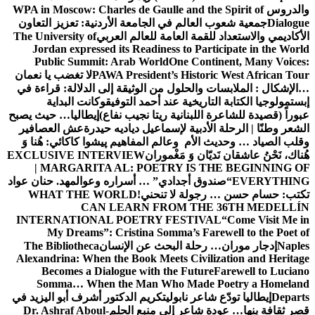
والدروس
WPA in Moscow: Charles de Gaulle and the Spirit of
Dialogue
جمعية شعوب العالم في الجامعة الأردنية: تعزيز التعاون
الأكاديمي والاستعداد للقمة العامة للعالم العربي
The University of
Jordan expressed its Readiness to Participate in the World
Public Summit: Arab World
One Continent, Many Voices:
PAWA President’s Historic West African Tour
لا تغضب يا نعمان
…الإشكال : الملابسات والحلول
من الوثيقة إلى الدلالة: قراءة في
إبستمولوجيا الكتابة التاريخية عند أحمد التوفيق
وكانت البداية
عبوراً (قصيدة للشاعرة اللبنانية ريتا نجيب نفاع)
إيطاليا… حيث يصبح
الشعر وطنًا | الرحلة الأدبية لإسماعيل دياديه حيدرة
عش العصافير
وقلب الصياد … وحديث الأم وعالم المفاهيم
پیشوا کاکائي: هُنا وَ
هُناك، نَحْنُ عاشقان نَديّان وَ مَغْموران
EXCLUSIVE INTERVIEW
| MARGARITA AL: POETRY IS THE BEGINNING OF
EVERYTHING
“صندوق أجدادي” … أسراره وعوالمه
د. حنان عواد
تكتب: حسام حسن … رجولة لا تنحني!
WHAT THE WORLD
CAN LEARN FROM THE 36TH MEDELLÍN
INTERNATIONAL POETRY FESTIVAL
“Come Visit Me in
My Dreams”: Cristina Somma’s Farewell to the Poet of
Naples
إدجار موران… رحلة البحث عن الإنسان
The Bibliotheca
Alexandrina: When the Book Meets Civilization and Heritage
Becomes a Dialogue with the Future
Farewell to Luciano
Somma… When the Man Who Made Poetry a Homeland
Departs
إيطاليا تودّع شاعر نابولي
تكريم الدكتور أشرف أبو اليزيد في
قصر ثقافة بنها… عودة شاعر إلى منبع الحلم
Dr. Ashraf Aboul-