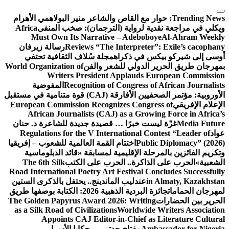
التجاوز
إلى
Trending News:
حوار مع القاص والشاعر منير البولاهمي
الأهرام
المحتوى
ويكلي في مراجعة نقدية لرواية (الترجمان): صخب المنفى
Africa
Must Own Its Narrative – Adeboboye
Al-Ahram Weekly
Reviews “The Interpreter”: Exile’s cacophany
رسالة زيرفان
أوسى إلى شيركو بيكس في ذكراه
مجلة سُلاف الثقافية تحتفي
بمهرجان طريق الحرير الدولي للشعر والفن
World Organization of
Writers President Applauds European Commission
Recognition of Congress of African Journalists
المفوضية
الأوروبية: مؤتمر الصحفيين الأفارقة (CAJ) قوة متنامية في مستقبل
الإعلام الإفريقي
European Commission Recognizes Congress of
African Journalists (CAJ) as a Growing Force in Africa’s
Media Future
غزّة ليست خبرًا … قصيدة جديدة للشاعرة د. حنان
عواد
Regulations for the V International Contest “Leader of
Public Diplomacy” (2026)
اختتام القمة العالمية للشعوب – إفريقيا
وتكريم الفائزين بالمرحلة الإقليمية لمسابقة «قائد الدبلوماسية
الشعبية»
الحرب على الذاكرة.. الحرب على الكتب
The 6th Silk
Road International Poetry Art Festival Concludes Successfully
in Almaty, Kazakhstan
عندليب الماندينج.. يحتفل بالذكرى الستين
لمهرجان الحمامات
جائزة البردية الذهبية 2026: الكتابة بوصفها طريق
الحرير بين الحضارات
The Golden Papyrus Award 2026: Writing
as a Silk Road of Civilizations
Worldwide Writers Association
Appoints CAJ Editor-in-Chief as Literature Cultural
Ambassador for Nigeria
مفتاح جدتي … حكايا الأسرار