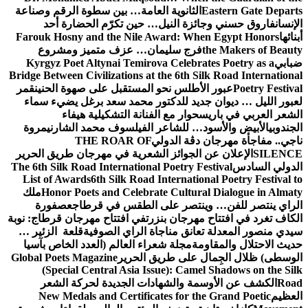
Eastern Gate Departs
الثانوية العامة… بين سطوة الرقم وصناعة
الإنسان
فاروق حسني وجائزة النيل… حين تكرّم الحضارة أحد
أبنائها
Farouk Hosny and the Nile Award: When Egypt Honors
the Makers of Beauty
فرج سليمان… عزف متميز ومشروع
ضبابي
Kyrgyz Poet Altynai Temirova Celebrates Poetry as a
Bridge Between Civilizations at the 6th Silk Road International
Poetry Festival
عبور الأطلس نحو المستقبل على صهوة الحنين
قمر
لعبور الليل … ديوان جديد للدكتور محمد سعد برغل يضيء سماء
الشعر العربي في باريس
حوار مع الفنانة التشكيلية هيفاء
الجندوبي
الأبيض والأسود… للشاعر الفيلسوف محمد الشارني
مروة
ناجي.. مفاجأة مهرجان دڨة الدولي
THE ROAR OF
SILENCE
الإعلان عن الجوائز الشعرية في مهرجان طريق الحرير
الدولي السادس
The 6th Silk Road International Poetry Festival
List of Awards
6th Silk Road International Poetry Festival to
Honor Poets and Celebrate Cultural Dialogue in Almaty
ملك
الراي ينتصر للفن… وينتصر على الطقس في قرطاج
عصفورة
الكاف تغرد في افتتاح مهرجان بنزرت
في افتتاح مهرجان قرطاج: نوبة
سيدي منصور المعدلة تعانق مناجاة الراي الصوفية
قلعة الزئير …
حديث الاحتلال والمقاومة
مجلة شعراء العالم (العدد الخاص بآسيا
الوسطى) ظلال الجِمال على طريق الحرير
Global Poets Magazine
(Special Central Asia Issue): Camel Shadows on the Silk
Road
الكشف عن الأوسمة والشهادات الجديدة لحركة الشعر
العظيم
New Medals and Certificates for the Grand Poetic