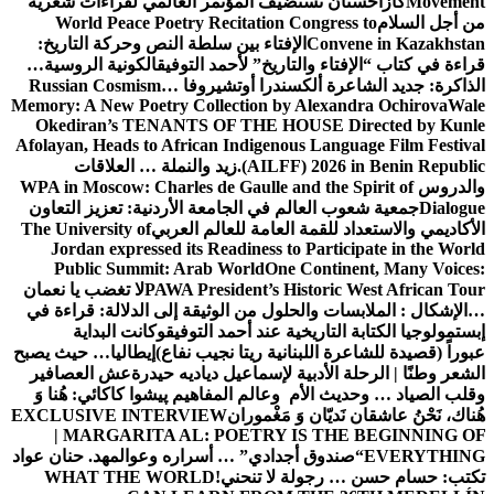
Movement
كازاخستان تستضيف المؤتمر العالمي لقراءات شعرية
من أجل السلام
World Peace Poetry Recitation Congress to
Convene in Kazakhstan
الإفتاء بين سلطة النص وحركة التاريخ:
قراءة في كتاب “الإفتاء والتاريخ” لأحمد التوفيق
الكونية الروسية…
الذاكرة: جديد الشاعرة ألكسندرا أوتشيروفا
Russian Cosmism…
Memory: A New Poetry Collection by Alexandra Ochirova
Wale
Okediran’s TENANTS OF THE HOUSE Directed by Kunle
Afolayan, Heads to African Indigenous Language Film Festival
(AILFF) 2026 in Benin Republic.
زيد والنملة … العلاقات
والدروس
WPA in Moscow: Charles de Gaulle and the Spirit of
Dialogue
جمعية شعوب العالم في الجامعة الأردنية: تعزيز التعاون
الأكاديمي والاستعداد للقمة العامة للعالم العربي
The University of
Jordan expressed its Readiness to Participate in the World
Public Summit: Arab World
One Continent, Many Voices:
PAWA President’s Historic West African Tour
لا تغضب يا نعمان
…الإشكال : الملابسات والحلول
من الوثيقة إلى الدلالة: قراءة في
إبستمولوجيا الكتابة التاريخية عند أحمد التوفيق
وكانت البداية
عبوراً (قصيدة للشاعرة اللبنانية ريتا نجيب نفاع)
إيطاليا… حيث يصبح
الشعر وطنًا | الرحلة الأدبية لإسماعيل دياديه حيدرة
عش العصافير
وقلب الصياد … وحديث الأم وعالم المفاهيم
پیشوا کاکائي: هُنا وَ
هُناك، نَحْنُ عاشقان نَديّان وَ مَغْموران
EXCLUSIVE INTERVIEW
| MARGARITA AL: POETRY IS THE BEGINNING OF
EVERYTHING
“صندوق أجدادي” … أسراره وعوالمه
د. حنان عواد
تكتب: حسام حسن … رجولة لا تنحني!
WHAT THE WORLD