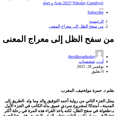
"Nikolay Gumilyov و poet
Asia 2025
Subscribe
الرئيسية
من سفح الظل إلى معراج المعنى
من سفح الظل إلى معراج المعنى
thesilkroadtoday
أدب
,
شخصيات
نوفمبر 18, 2025
0 تعليق
بقلم د. حمزة مولخنيف. المغرب
يمثل الجزء الثاني من رواية أحمد التوفيق والد وما ولد -الطريق إلى
المدينة-، امتدادًا لمشروع سردي عميق بدأه الكاتب في الجزء الأول
بـ:طفولة في سفح الظل، لكنه يأخذ القراء هذه المرة في رحلة أكثر
تعقيدًا في مسار تكوين الذات وتطور الوعي البشري. ففي هذا الجزء