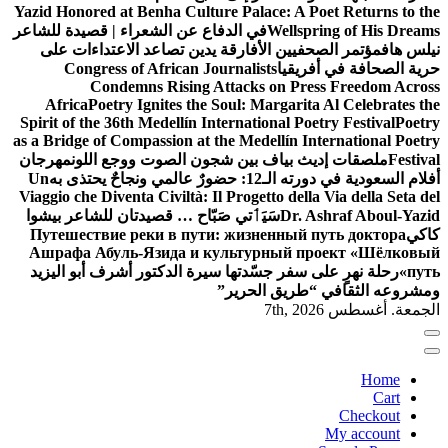
Yazid Honored at Benha Culture Palace: A Poet Returns to the
Wellspring of His Dreams
في الدفاع عن الشعراء | قصيدة للشاعر
نيلس هاف
مؤتمر الصحفيين الأفارقة يدين تصاعد الاعتداءات على
حرية الصحافة في أفريقيا
Congress of African Journalists
Condemns Rising Attacks on Press Freedom Across
Africa
Poetry Ignites the Soul: Margarita Al Celebrates the
Spirit of the 36th Medellín International Poetry Festival
Poetry
as a Bridge of Compassion at the Medellín International Poetry
Festival
ملصقات إديث بياف بين شجون الصوت ووجع اللون
مهرجان
أفلام السعودية في دورته الـ12: حضورٌ عالمي ونجاحٌ يحتذى به
Un
Viaggio che Diventa Civiltà: Il Progetto della Via della Seta del
Dr. Ashraf Aboul-Yazid
سَيَٲتي صَبّاح … قصيدتان للشاعر بيشوا
كاكي
Путешествие реки в пути: жизненный путь доктора
Ашрафа Абуль-Язида и культурный проект «Шёлковый
путь»
رحلة نهرٍ على سفر جسّدتها سيرة الدكتور أشرف أبو اليزيد
ومشروعه الثقافي “طريق الحرير”
الجمعة. أغسطس 7th, 2026
Home
Cart
Checkout
My account