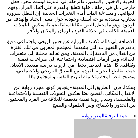
الحرية والاختيار والمصير. فالرحلة إلى المدينة ليست مجرد فعل
خارجي، بل هي رحلة داخلية تتعلق بالقدرة على اتخاذ القرار، وفهم
العواقب، ومساءلة الذات أمام التغيرات الجديدة. إن البطل بمروره
بتجارب متعددة، يواجه أسئلة وجودية حول معنى الحياة والهدف من
الوجود، وهو ما يجعل النص نصًا فلسفيًا ضمنيًا، يعكس التأملات
العميقة للكاتب في علاقة الفرد بالزمان والمكان والآخر.
بالإضافة إلى ذلك، تكشف الرواية عن حس تاريخي واجتماعي دقيق،
إذ تعرض التغييرات التي يشهدها المجتمع المغربي في تلك الفترة،
من انتقال من البادية إلى المدينة، ومن تقاليد محلية إلى متغيرات
الحداثة، ومن أزمات اقتصادية واجتماعية إلى صراعات قيمية
وثقافية. كل هذه العناصر تجعل من الرواية دراسة متعددة الأبعاد،
حيث تتقاطع التجربة الفردية مع السياق التاريخي والاجتماعي،
ويصبح النص لوحة متكاملة لتاريخ النفس والمجتمع معًا.
وهكذا، فإن «الطريق إلى المدينة» يتجاوز كونها مجرد رواية عن
الانتقال المكاني، لتصبح نصًا يعكس التحولات النفسية والاجتماعية
والفلسفية، ويقدم رؤية نقدية متعمقة للعلاقة بين الفرد والمجتمع،
بين الجذور والانفتاح، وبين الطفولة والنضج.
احمد التوفيق
المغرب
رواية