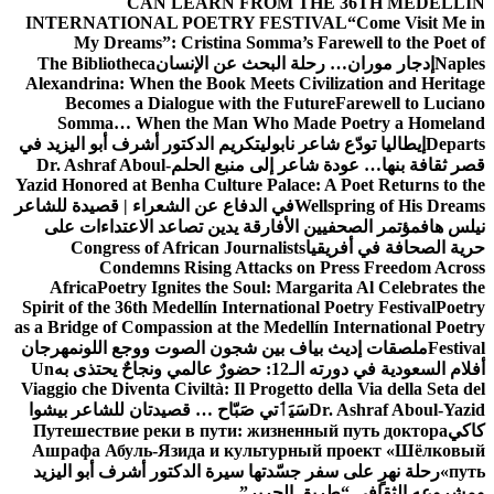
CAN LEARN FROM THE 36TH MEDELLÍN
INTERNATIONAL POETRY FESTIVAL
“Come Visit Me in
My Dreams”: Cristina Somma’s Farewell to the Poet of
Naples
إدجار موران… رحلة البحث عن الإنسان
The Bibliotheca
Alexandrina: When the Book Meets Civilization and Heritage
Becomes a Dialogue with the Future
Farewell to Luciano
Somma… When the Man Who Made Poetry a Homeland
Departs
إيطاليا تودّع شاعر نابولي
تكريم الدكتور أشرف أبو اليزيد في
قصر ثقافة بنها… عودة شاعر إلى منبع الحلم
Dr. Ashraf Aboul-
Yazid Honored at Benha Culture Palace: A Poet Returns to the
Wellspring of His Dreams
في الدفاع عن الشعراء | قصيدة للشاعر
نيلس هاف
مؤتمر الصحفيين الأفارقة يدين تصاعد الاعتداءات على
حرية الصحافة في أفريقيا
Congress of African Journalists
Condemns Rising Attacks on Press Freedom Across
Africa
Poetry Ignites the Soul: Margarita Al Celebrates the
Spirit of the 36th Medellín International Poetry Festival
Poetry
as a Bridge of Compassion at the Medellín International Poetry
Festival
ملصقات إديث بياف بين شجون الصوت ووجع اللون
مهرجان
أفلام السعودية في دورته الـ12: حضورٌ عالمي ونجاحٌ يحتذى به
Un
Viaggio che Diventa Civiltà: Il Progetto della Via della Seta del
Dr. Ashraf Aboul-Yazid
سَيَٲتي صَبّاح … قصيدتان للشاعر بيشوا
كاكي
Путешествие реки в пути: жизненный путь доктора
Ашрафа Абуль-Язида и культурный проект «Шёлковый
путь»
رحلة نهرٍ على سفر جسّدتها سيرة الدكتور أشرف أبو اليزيد
ومشروعه الثقافي “طريق الحرير”