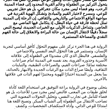
يتحول التركيز من الطفولة وعالم القرية المحدود إلى فضاء المدينة
الرحب، وهو فضاء ليس مجرد مكان جغرافي، بل هو حقل تجريبي
للوعي، ومسرح لاختبار القيم والمبادئ وتشكّل الهوية الفردية في
مواجهة الواقع الاجتماعي والتاريخي والثقافي. إن الرحلة إلى المدينة
تمثل لحظة فارقة في حياة البطل، إذ يتكامل فيها الماضي مع
الحاضر، وتتداخل الذكريات الأولى مع الخبرات الجديدة، ليصبح النص
سجلاً دقيقًا لانتقال الإنسان من حالة البراءة والانغلاق إلى حالة الفهم
النقدي والمساءلة المستمرة.
الرواية في هذا الجزء تركز على مفهوم التحوّل كأفق أساسي لتجربة
الإنسان، وتستثمر في هذا التحوّل البعد النفسي والاجتماعي
والفلسفي. فالبطل الذي كان مشدودًا في الطفولة إلى علاقاته
الأسرية وجذوره القروية، يجد نفسه في المدينة أمام صراعات
مختلفة تمامًا؛ صراعات القيم، والصراعات الطبقية، والتباينات
الثقافية، وأيضًا صراع الذات مع الرغبات الجديدة والانبهار بالحداثة،
بما يجعل من المدينة اختبارًا للهوية ومختبرًا لفهم الذات في علاقتها
بالآخرين.
يتجلى بوضوح في الرواية براعة التوفيق في استخدام اللغة كأداة
لخلق طبقات من المعنى، فالنص ليس مجرد سرد للأحداث، بل هو
فضاء للتأمل في تجارب النفس، وتحليل التحولات المعنوية التي
تصاحب الانتقال من الطفولة إلى الشباب المبكر. وتصبح اللغة هنا
امتدادًا للوعي الذاتي، وأداة لاستكشاف الشخصيات، وكشف