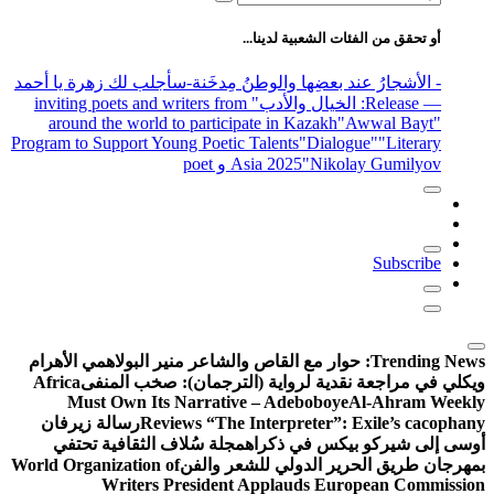
عن:
أو تحقق من الفئات الشعبية لدينا...
- الأشجارُ عند بعضِها والوطنُ مِدخَنة
-سأجلب لك زهرة يا أحمد
— Release
: الخيال والأدب
" inviting poets and writers from
around the world to participate in Kazakh
"Awwal Bayt"
Program to Support Young Poetic Talents
"Dialogue"
"Literary
"Nikolay Gumilyov و poet
Asia 2025
Subscribe
Trending News:
حوار مع القاص والشاعر منير البولاهمي
الأهرام
ويكلي في مراجعة نقدية لرواية (الترجمان): صخب المنفى
Africa
Must Own Its Narrative – Adeboboye
Al-Ahram Weekly
Reviews “The Interpreter”: Exile’s cacophany
رسالة زيرفان
أوسى إلى شيركو بيكس في ذكراه
مجلة سُلاف الثقافية تحتفي
بمهرجان طريق الحرير الدولي للشعر والفن
World Organization of
Writers President Applauds European Commission