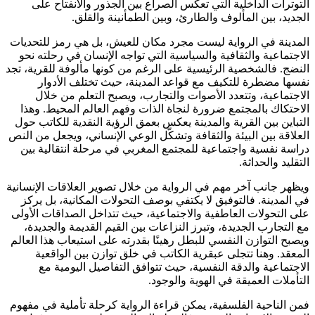
التوترات الداخلية التي تعكس الصراع بين الجذور والانفتاح على
الجديد، بين المألوف والطارئ، وبين الطمأنينة والقلق.
المدينة في الرواية ليست مجرد مكان للعيش، بل هي رمز للتحديات
الاجتماعية والثقافية والسياسية التي تواجه الإنسان في رحلته نحو
النضج. فالشخصية الرئيسية على الرغم من كونها مألوفة للقرية، تجد
نفسها مضطرة للتكيف مع قواعد المدينة، حيث تختلف الأدوار
الاجتماعية، وتتعدد الأصوات والتجارب، ويصبح التعلم من خلال
الاحتكاك بالمجتمع ضرورة لنجاة الذات وفهم العالم المحيط. وهذا
التباين بين القرية والمدينة يعكس بعمق الرؤية النقدية للكاتب حول
العلاقة بين البيئة والثقافة وتشكّل الوعي الإنساني، ويجعل من النص
دراسة نفسية واجتماعية للمجتمع المغربي في مرحلة انتقالية بين
التقليد والحداثة.
ويظهر جانب آخر مهم في الرواية من خلال تصوير العلاقات الإنسانية
في المدينة. فالتوفيق لا يكتفي بوصف التحولات المكانية، بل يركز
على التحولات العاطفية والاجتماعية، حيث تتداخل الصداقات الأولى
مع التجارب الجديدة، وتبرز النزاعات بين القيم القديمة والجديدة،
ويصبح التوازن النفسي للبطل رهينًا بقدرته على استيعاب هذا العالم
المعقد. وهنا تتجلى عبقرية الكاتب في خلق توازن بين الواقعية
الاجتماعية والدقة النفسية، حيث تتوافق التفاصيل اليومية مع
التأملات العميقة في الهوية والوجود.
فمن الناحية الفلسفية، يمكن قراءة الرواية كرحلة تأملية في مفهوم