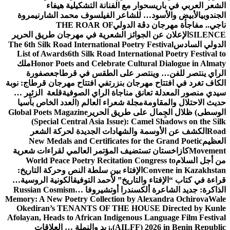
الشعر العربي في باريس
حوار مع الفنانة التشكيلية هيفاء
الجندوبي
الأبيض والأسود… للشاعر الفيلسوف محمد الشارني
مروة
ناجي.. مفاجأة مهرجان دڨة الدولي
THE ROAR OF
SILENCE
الإعلان عن الجوائز الشعرية في مهرجان طريق الحرير
الدولي السادس
The 6th Silk Road International Poetry Festival
List of Awards
6th Silk Road International Poetry Festival to
Honor Poets and Celebrate Cultural Dialogue in Almaty
ملك
الراي ينتصر للفن… وينتصر على الطقس في قرطاج
عصفورة
الكاف تغرد في افتتاح مهرجان بنزرت
في افتتاح مهرجان قرطاج: نوبة
سيدي منصور المعدلة تعانق مناجاة الراي الصوفية
قلعة الزئير …
حديث الاحتلال والمقاومة
مجلة شعراء العالم (العدد الخاص بآسيا
الوسطى) ظلال الجِمال على طريق الحرير
Global Poets Magazine
(Special Central Asia Issue): Camel Shadows on the Silk
Road
الكشف عن الأوسمة والشهادات الجديدة لحركة الشعر
العظيم
New Medals and Certificates for the Grand Poetic
Movement
كازاخستان تستضيف المؤتمر العالمي لقراءات شعرية
من أجل السلام
World Peace Poetry Recitation Congress to
Convene in Kazakhstan
الإفتاء بين سلطة النص وحركة التاريخ:
قراءة في كتاب “الإفتاء والتاريخ” لأحمد التوفيق
الكونية الروسية…
الذاكرة: جديد الشاعرة ألكسندرا أوتشيروفا
Russian Cosmism…
Memory: A New Poetry Collection by Alexandra Ochirova
Wale
Okediran’s TENANTS OF THE HOUSE Directed by Kunle
Afolayan, Heads to African Indigenous Language Film Festival
(AILFF) 2026 in Benin Republic.
زيد والنملة … العلاقات