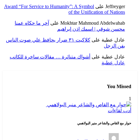
Jeffreyger
على
Award “For Service to Humanity”: A Symbol
of the Unification of Nations
Mokhtar Mahmoud Abdelwahab
على
آخر ما حكاه عمنا
محسن شوقي | اسمك إذن إبراهيم
عادل عطية
على
كلاكيت ٣١ ضرار يحافظ علي صوت الناس
بفن الزجل
عادل عطية
على
أشواك متناثرة … مقالات ساخرة للكاتب
عادل عطية
You Missed
1
أدب
لقاءات
حوار مع القاص والشاعر منير البولاهمي