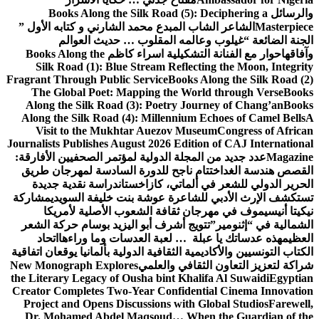
والرسائل
Books Along the Silk Road (5): Deciphering a
Masterpiece
الشاعر الشاب المبدع محمد الشارني و كتابه الأول ”
الجنة الضائعة “
غيلوب وعالمه المقلوب … حديث العوالم
وآفاقها
حوار مع الفنانة التشكيلية اسراء كاظم
Books Along the
Silk Road (1): Blue Stream Reflecting the Moon, Integrity
Fragrant Through Public Service
Books Along the Silk Road (2)
The Global Poet: Mapping the World through Verse
Books
Along the Silk Road (3): Poetry Journey of Chang’an
Books
Along the Silk Road (4): Millennium Echoes of Camel Bells
A
Visit to the Mukhtar Auezov Museum
Congress of African
Journalists Publishes August 2026 Edition of CAJ International
Magazine
عدد جديد من المجلة الدولية لمؤتمر الصحفيين الأفارقة:
القصص هندسة الغد
اختتام ناجح للدورة السادسة لمهرجان طريق
الحرير الدولي للشعر في ألماتي، كازاخستان
دراسة نقدية جديدة
تستكشف الإرث الأدبي للشاعرة عوشة بنت خليفة السويدي
مشاركة
نيكيتا أنيسيموف في مهرجان ثقافة الشعوب الأصلية لأمريكا
الشمالية في “إثنومير”
تتويج أشرف أبو اليزيد بوسام حركة الشعر
العظيم
هذه عدساتك يا عبلة … لعبة العدسات وما وراءها
اتحاد
الكتاب التونسيين والأكاديمية الثقافية الدولية بألمانيا يوقعان اتفاقية
شراكة لتعزيز التعاون الثقافي والعلمي
New Monograph Explores
the Literary Legacy of Ousha bint Khalifa Al Suwaidi
Egyptian
Creator Completes Two-Year Confidential Cinema Innovation
Project and Opens Discussions with Global Studios
Farewell,
Dr. Mohamed Abdel Maqsoud… When the Guardian of the