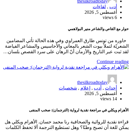
thesilkroadtoday
أدب
,
لقاءات
أغسطس 5, 2026
6 views
حوار مع القاص والشاعر منير البولاهمي
حاوره من تونس طارق العمراوي وفي هذه الحالة تأتي المضامين
الشعريّة لتملأ بيوت الشعر بالمعاني والأحاسيس والمشاعر الفياضة
لقد ثبت عبر التاريخ والأزمان أنّ الرهان على سرد القصص بلسان…
Continue reading
thesilkroadtoday
أحداث
,
أدب
,
إعلام
,
شخصيات
أغسطس 5, 2026
14 views
الأهرام ويكلي في مراجعة نقدية لرواية (الترجمان): صخب المنفى
قراءة نقدية للروائية والصحافية رنا محمد حسان. الأهرام ويكلي هل
يمكن للغة أن تصبح وطنًا؟ وهل تستطيع الترجمة ألا تحفظ الكلمات