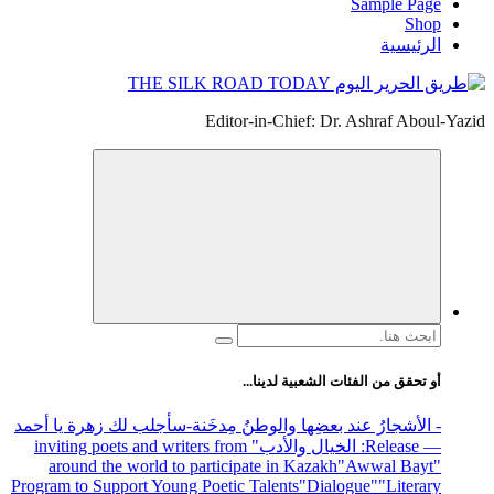
Sample Page
Shop
الرئيسية
Editor-in-Chief: Dr. Ashraf Aboul-Yazid
البحث
عن:
أو تحقق من الفئات الشعبية لدينا...
- الأشجارُ عند بعضِها والوطنُ مِدخَنة
-سأجلب لك زهرة يا أحمد
— Release
: الخيال والأدب
" inviting poets and writers from
around the world to participate in Kazakh
"Awwal Bayt"
Program to Support Young Poetic Talents
"Dialogue"
"Literary