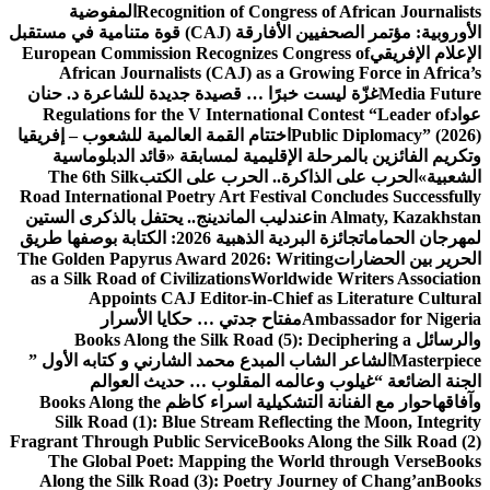
Recognition of Congress of African Journalists
المفوضية
الأوروبية: مؤتمر الصحفيين الأفارقة (CAJ) قوة متنامية في مستقبل
الإعلام الإفريقي
European Commission Recognizes Congress of
African Journalists (CAJ) as a Growing Force in Africa’s
Media Future
غزّة ليست خبرًا … قصيدة جديدة للشاعرة د. حنان
عواد
Regulations for the V International Contest “Leader of
Public Diplomacy” (2026)
اختتام القمة العالمية للشعوب – إفريقيا
وتكريم الفائزين بالمرحلة الإقليمية لمسابقة «قائد الدبلوماسية
الشعبية»
الحرب على الذاكرة.. الحرب على الكتب
The 6th Silk
Road International Poetry Art Festival Concludes Successfully
in Almaty, Kazakhstan
عندليب الماندينج.. يحتفل بالذكرى الستين
لمهرجان الحمامات
جائزة البردية الذهبية 2026: الكتابة بوصفها طريق
الحرير بين الحضارات
The Golden Papyrus Award 2026: Writing
as a Silk Road of Civilizations
Worldwide Writers Association
Appoints CAJ Editor-in-Chief as Literature Cultural
Ambassador for Nigeria
مفتاح جدتي … حكايا الأسرار
والرسائل
Books Along the Silk Road (5): Deciphering a
Masterpiece
الشاعر الشاب المبدع محمد الشارني و كتابه الأول ”
الجنة الضائعة “
غيلوب وعالمه المقلوب … حديث العوالم
وآفاقها
حوار مع الفنانة التشكيلية اسراء كاظم
Books Along the
Silk Road (1): Blue Stream Reflecting the Moon, Integrity
Fragrant Through Public Service
Books Along the Silk Road (2)
The Global Poet: Mapping the World through Verse
Books
Along the Silk Road (3): Poetry Journey of Chang’an
Books