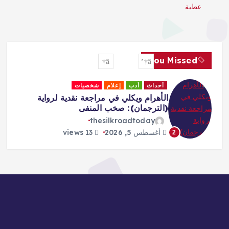
عطية
You Missed
أحداث
أدب
إعلام
شخصيات
الأهرام ويكلي في مراجعة نقدية لرواية
(الترجمان): صخب المنفى
thesilkroadtoday
أغسطس 5, 2026
13 views
2