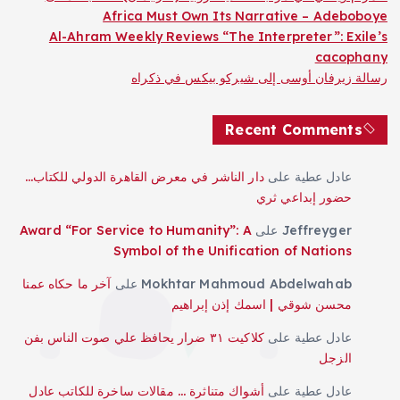
Africa Must Own Its Narrative – Adeboboye
Al-Ahram Weekly Reviews “The Interpreter”: Exile’s
cacophany
رسالة زيرفان أوسى إلى شيركو بيكس في ذكراه
Recent Comments
عادل عطية
على
دار الناشر في معرض القاهرة الدولي للكتاب…
حضور إبداعي ثري
Jeffreyger
على
Award “For Service to Humanity”: A
Symbol of the Unification of Nations
Mokhtar Mahmoud Abdelwahab
على
آخر ما حكاه عمنا
محسن شوقي | اسمك إذن إبراهيم
عادل عطية
على
كلاكيت ٣١ ضرار يحافظ علي صوت الناس بفن
الزجل
عادل عطية
على
أشواك متناثرة … مقالات ساخرة للكاتب عادل