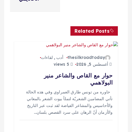
ل
م
Related Posts
ق
ا
thesilkroadtoday
أدب
,
لقاءات
ل
أغسطس 5, 2026
5 views
حوار مع القاص والشاعر منير
ا
البولاهمي
ت
حاوره من تونس طارق العمراوي وفي هذه الحالة
تأتي المضامين الشعريّة لتملأ بيوت الشعر بالمعاني
والأحاسيس والمشاعر الفياضة لقد ثبت عبر التاريخ
والأزمان أنّ الرهان على سرد القصص بلسان…