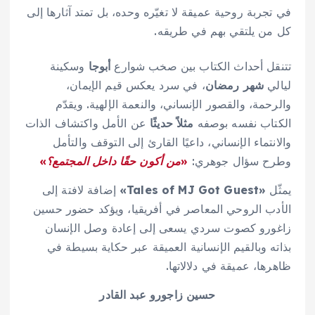
في تجربة روحية عميقة لا تغيّره وحده، بل تمتد آثارها إلى
كل من يلتقي بهم في طريقه.
تتنقل أحداث الكتاب بين صخب شوارع
أبوجا
وسكينة
ليالي
شهر رمضان
، في سرد يعكس قيم الإيمان،
والرحمة، والقصور الإنساني، والنعمة الإلهية. ويقدّم
الكتاب نفسه بوصفه
مثلاً حديثًا
عن الأمل واكتشاف الذات
والانتماء الإنساني، داعيًا القارئ إلى التوقف والتأمل
وطرح سؤال جوهري:
«من أكون حقًا داخل المجتمع؟»
يمثّل
«Tales of MJ Got Guest»
إضافة لافتة إلى
الأدب الروحي المعاصر في أفريقيا، ويؤكد حضور حسين
زاغورو كصوت سردي يسعى إلى إعادة وصل الإنسان
بذاته وبالقيم الإنسانية العميقة عبر حكاية بسيطة في
ظاهرها، عميقة في دلالاتها.
حسين زاجورو عبد القادر