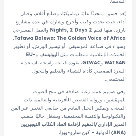
السينما.
يُعد حسين متحدثًا عامًا ديناميكيًا، وصانع أفلام، وفنان
أداء، حيث تحدث وكتب وأخرج وشارك في عدة مشاريع
بارزة، منها فيلم
2 Nights, 2 Days
والعمل المسرحي
.
Tafawa Balewa: The Golden Voice of Africa
وسواء في صناعة الموسيقى، أو تيسير الورش، أو تطوير
الحملات الإعلامية لمنظمات مثل
اليونيسف
و
EU-
WATSAN
و
GIWAC
، تقوده قناعة راسخة باستخدام
السرد القصصي كأداة للشفاء والتعليم والتحول
المجتمعي.
وفي صميم عمله رغبة صادقة في منح الصوت
للمهمّشين، ورواية القصص الأفريقية والعالمية ذات
المعنى، وتمكين الجيل القادم من صانعي التغيير عبر الفن
والتكنولوجيا والتنمية المجتمعية. ويشغل حاليًا منصب
المدير الإداري/المقيم لإقامة اتحاد الكتّاب النيجيريين
(ANA) الدولية – كين سارو-ويوا
.