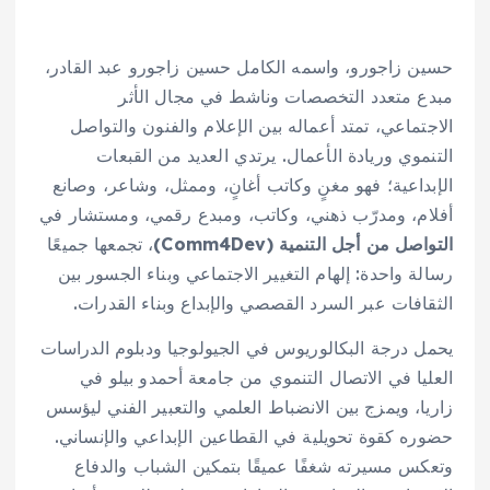
حسين زاجورو، واسمه الكامل حسين زاجورو عبد القادر،
مبدع متعدد التخصصات وناشط في مجال الأثر
الاجتماعي، تمتد أعماله بين الإعلام والفنون والتواصل
التنموي وريادة الأعمال. يرتدي العديد من القبعات
الإبداعية؛ فهو مغنٍ وكاتب أغانٍ، وممثل، وشاعر، وصانع
أفلام، ومدرّب ذهني، وكاتب، ومبدع رقمي، ومستشار في
التواصل من أجل التنمية (Comm4Dev)
، تجمعها جميعًا
رسالة واحدة: إلهام التغيير الاجتماعي وبناء الجسور بين
الثقافات عبر السرد القصصي والإبداع وبناء القدرات.
يحمل درجة البكالوريوس في الجيولوجيا ودبلوم الدراسات
العليا في الاتصال التنموي من جامعة أحمدو بيلو في
زاريا، ويمزج بين الانضباط العلمي والتعبير الفني ليؤسس
حضوره كقوة تحويلية في القطاعين الإبداعي والإنساني.
وتعكس مسيرته شغفًا عميقًا بتمكين الشباب والدفاع