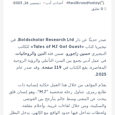
thesilkroadtoday
أحداث
,
أدب
ديسمبر 16, 2025
0 تعليق
صدر حديثًا عن دار
Boldscholar Research Ltd.
في
نيجيريا كتاب
«Tales of MJ Got Guest»
للكاتب
النيجيري
حسين زاجورو
، ضمن فئة
الدين والروحانيات
،
في عمل أدبي يجمع بين السرد التأملي والرؤية الروحية
المعاصرة. يقع الكتاب في
119 صفحة
، وقد صدر عام
.
2025
يقدّم المؤلف من خلال هذا العمل حكاية إنسانية ذات
طابع رمزي، تتناول رحلة شخصية “MJ”، وهو إنسان قلق
يبحث عن المعنى وسط عالم يتأرجح بين الفوضى
والسكينة. ومن خلال لقاءات غريبة، وأحلام مقلقة،
ولحظات تتداخل فيها حدود الواقع مع الإلهي، يدخل البطل