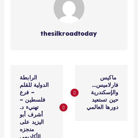
thesilkroadtoday
ت
ماكيس
الرابطة
ص
فارلاميس…
الدولية للقلم
والإسكندرية
– فرع
فّ
حين تستعيد
فلسطين –
دورها العالمي
تهنيء د.
ح
أشرف أبو
اليزيد على
ا
منجزه
الأكاديمي