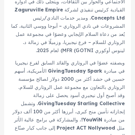
الاجتماعي والحوار بين الثقافات، ويتجلى ذلك في أدواره
القيادية كرئيس تنفيذي لشركة
Zaguruville Empire
Concepts Ltd
، ومدير خدمات النادي/رئيس
المشروعات في نادي الروتاري – أبوجا ووسي الثانية. كما
يُعد من دعاة السلام الإيجابي وعضوًا في مجموعة عمل
الروتاري للسلام – فرع نيجيريا، وزميلًا في زمالة د.
لينوس أوكوري MFR (GOTNI) لعام 2025.
وبصفته عضوًا في الروتاري والقائد السابق لفرع نيجيريا
في مبادرة
GivingTuesday Spark
الأمريكية، أسهم
حسين في حشد أكثر من 2000 دولار لصالح مؤسسة
الروتاري بالتعاون مع مجموعة عمل الروتاري للسلام.
وقد أصبح أول نيجيري أسود يحصل على زمالة
GivingTuesday Starling Collective
. وتشمل
إنجازاته تأمين منح كبرى، أبرزها أكثر من 100 ألف دولار
من مبادرة
YouWiN!
، والمشاركة في برامج عالية الأثر
مثل
Project ACT Nollywood
إلى جانب كبار صنّاع