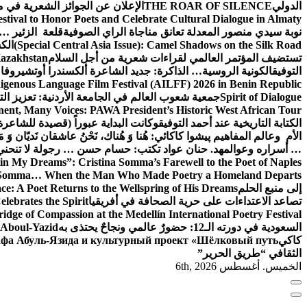
الدولي
THE ROAR OF SILENCE
الإعلان عن الجوائز الشعرية في
estival to Honor Poets and Celebrate Cultural Dialogue in Almaty
نوبة سيدي منصور المعدلة تعانق مناجاة الراي الصوفية
قلعة الزئير … 
(Special Central Asia Issue): Camel Shadows on the Silk Road
الك
تستضيف المؤتمر العالمي لقراءات شعرية من أجل السلام
Kazakhstan
التوفيق
الكونية الروسية… الذاكرة: جديد الشاعرة ألكسندرا أوتشيروفا
digenous Language Film Festival (AILFF) 2026 in Benin Republic.
Spirit of Dialogue
جمعية شعوب العالم في الجامعة الأردنية: تعزيز التع
ent, Many Voices: PAWA President’s Historic West African Tour
الكتابة التاريخية عند أحمد التوفيق
وكانت البداية عبوراً (قصيدة للشاعرة ا
الأم وعالم المفاهيم
پیشوا کاکائي: هُنا وَ هُناك، نَحْنُ عاشقان نَديّان وَ 
… أسراره وعوالمه
د. حنان عواد تكتب: حسام حسن … رجولة لا تنحني
in My Dreams”: Cristina Somma’s Farewell to the Poet of Naples
o Somma… When the Man Who Made Poetry a Homeland Departs
إلى منبع الحلم
e: A Poet Returns to the Wellspring of His Dreams
تصاعد الاعتداءات على حرية الصحافة في أفريقيا
elebrates the Spirit
ridge of Compassion at the Medellín International Poetry Festival
السعودية في دورته الـ12: حضورٌ عالمي ونجاحٌ يحتذى به
f Aboul-Yazid
كاكي
афа Абуль-Язида и культурный проект «Шёлковый путь»
الثقافي “طريق الحرير”
الخميس. أغسطس 6th, 2026