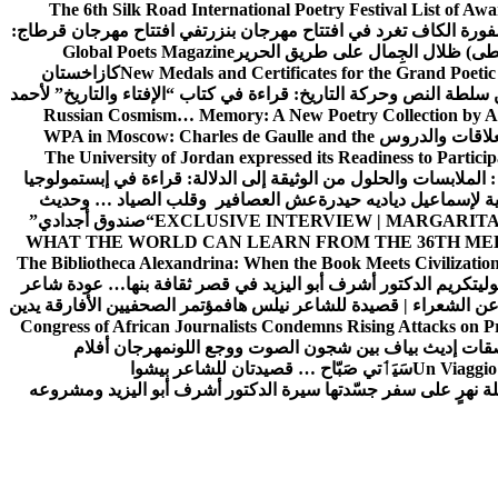
The 6th Silk Road International Poetry Festival List of Aw
ورة الكاف تغرد في افتتاح مهرجان بنزرت
في افتتاح مهرجان قرطاج:
سطى) ظلال الجِمال على طريق الحرير
Global Poets Magazine
New Medals and Certificates for the Grand Poet
كازاخستان
ن سلطة النص وحركة التاريخ: قراءة في كتاب “الإفتاء والتاريخ” لأحمد
Russian Cosmism… Memory: A New Poetry Collection by A
لعلاقات والدروس
WPA in Moscow: Charles de Gaulle and the
The University of Jordan expressed its Readiness to Particip
: الملابسات والحلول
من الوثيقة إلى الدلالة: قراءة في إبستمولوجيا
ية لإسماعيل دياديه حيدرة
عش العصافير وقلب الصياد … وحديث
EXCLUSIVE INTERVIEW | MARGARITA
“صندوق أجدادي”
WHAT THE WORLD CAN LEARN FROM THE 36TH ME
The Bibliotheca Alexandrina: When the Book Meets Civilizatio
ولي
تكريم الدكتور أشرف أبو اليزيد في قصر ثقافة بنها… عودة شاعر
عن الشعراء | قصيدة للشاعر نيلس هاف
مؤتمر الصحفيين الأفارقة يدين
Congress of African Journalists Condemns Rising Attacks on P
ات إديث بياف بين شجون الصوت ووجع اللون
مهرجان أفلام
Un Viaggio 
سَيَٲتي صَبّاح … قصيدتان للشاعر بيشوا
ة نهرٍ على سفر جسّدتها سيرة الدكتور أشرف أبو اليزيد ومشروعه