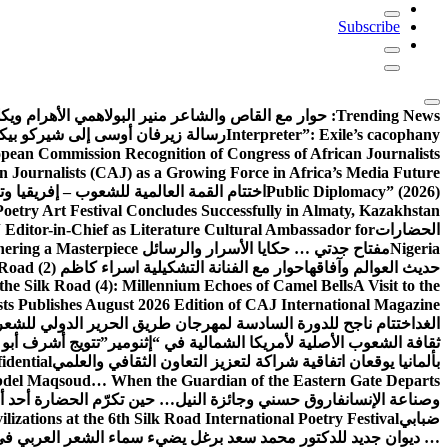
Subscribe
Trending News:
حوار مع القاص والشاعر منير البولاهمي
الأهرام وي
Interpreter”: Exile’s cacophany
رسالة زيرفان أوسى إلى شيركو بي
pean Commission Recognition of Congress of African Journalists
n Journalists (CAJ) as a Growing Force in Africa’s Media Future
Public Diplomacy” (2026)
اختتام القمة العالمية للشعوب – إفريقيا وت
Poetry Art Festival Concludes Successfully in Almaty, Kazakhstan
الحضارات
Editor-in-Chief as Literature Cultural Ambassador for
Nigeria
مفتاح جدتي … حكايا الأسرار والرسائل
hering a Masterpiece
حديث العوالم وآفاقها
حوار مع الفنانة التشكيلية اسراء كاظم
Road (2)
the Silk Road (4): Millennium Echoes of Camel Bells
A Visit to the
sts Publishes August 2026 Edition of CAJ International Magazine
الغد
اختتام ناجح للدورة السادسة لمهرجان طريق الحرير الدولي للشعر 
ثقافة الشعوب الأصلية لأمريكا الشمالية في “إثنومير”
تتويج أشرف أبو 
بألمانيا يوقعان اتفاقية شراكة لتعزيز التعاون الثقافي والعلمي
idential
del Maqsoud… When the Guardian of the Eastern Gate Departs
وصناعة الإنسان
فاروق حسني وجائزة النيل… حين تكرّم الحضارة أحد أبن
ضبابي
izations at the 6th Silk Road International Poetry Festival
… ديوان جديد للدكتور محمد سعد برغل يضيء سماء الشعر العربي في