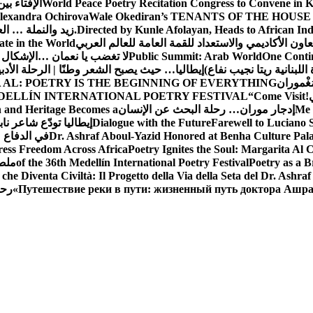
World Peace Poetry Recitation Congress to Convene in 
الإفتاء بي
lexandra Ochirova
Wale Okediran’s TENANTS OF THE HOUSE
Directed by Kunle Afolayan, Heads to African In
زيد والنملة … ا
اون الأكاديمي والاستعداد للقمة العامة للعالم العربي
ate in the World
One Contin
Public Summit: Arab World
لا تغضب يا نعمان …الإشكال 
للبنانية ريتا نجيب نفاع)
إيطاليا… حيث يصبح الشعر وطنًا | الرحلة الأدب
مَغْموران
 AL: POETRY IS THE BEGINNING OF EVERYTHING
!
“Come Visit
DELLÍN INTERNATIONAL POETRY FESTIVAL
Me 
إدجار موران… رحلة البحث عن الإنسان
n and Heritage Becomes a
Farewell to Lucian
Dialogue with the Future
إيطاليا تودّع شاعر ناب
Dr. Ashraf Aboul-Yazid Honored at Benha Culture Palac
في الدفاع 
ress Freedom Across Africa
Poetry Ignites the Soul: Margarita Al C
Poetry as a B
of the 36th Medellín International Poetry Festival
ملصق
che Diventa Civiltà: Il Progetto della Via della Seta del Dr. Ashra
Путешествие реки в пути: жизненный путь доктора Ашр
رحل