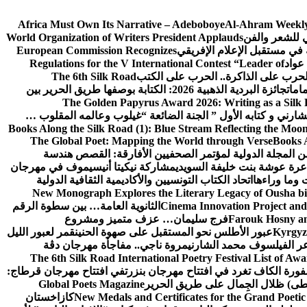
Africa Must Own Its Narrative – Adeboboye
Al-Ahram Weekly
ي للشعر والفن
World Organization of Writers President Applauds
European Commission Recognizes
عواد
Regulations for the V International Contest “Leader of
لحرب على الذاكرة.. الحرب على الكتب
The 6th Silk Road
امات
جائزة البردية الذهبية 2026: الكتابة بوصفها طريق الحرير بين
The Golden Papyrus Award 2026: Writing as a Silk R
رني و كتابه الأول ” الجنة الضائعة “
غيلوب وعالمه المقلوب …
Books Along the Silk Road (1): Blue Stream Reflecting the Moon
The Global Poet: Mapping the World through Verse
Books A
ن المجلة الدولية لمؤتمر الصحفيين الأفارقة: القصص هندسة
عرة عوشة بنت خليفة السويدي
مشاركة نيكيتا أنيسيموف في مهرجان
 وما وراءها
اتحاد الكتاب التونسيين والأكاديمية الثقافية الدولية
New Monograph Explores the Literary Legacy of Ousha bi
Cinema Innovation Project and
الثانوية العامة… بين سطوة الرقم
Farouk Hosny an
فرج سليمان… عزف متميز ومشروع
Kyrgyz 
عبور الأطلس نحو المستقبل على صهوة الحنين
قمر لعبور الليل
ر الفيلسوف محمد الشارني
مروة ناجي.. مفاجأة مهرجان دڨة
The 6th Silk Road International Poetry Festival List of Aw
ورة الكاف تغرد في افتتاح مهرجان بنزرت
في افتتاح مهرجان قرطاج:
سطى) ظلال الجِمال على طريق الحرير
Global Poets Magazine
New Medals and Certificates for the Grand Poet
كازاخستان