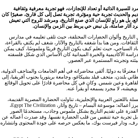
لسيرة الذاتية أو تعداد للإنجازات، فهو تجربة معرفية وثقافية
يم والحديث تجربة حية ومؤثرة، تجربة تصل إلى كل قارئ، صغيرًا كان
ائع، بل هو راوٍ للإنسان الذي صنع التاريخ، ومرشد للروح التي تعيش
د آثار صامتة، بل نبض حي يربط بين الزمن والإنسان.
بق التاريخ وألوان الحضارات المختلفة، حيث تلقى تعليمه في مدارس
قافات. ومن هنا بدأ شغفه بالتاريخ والآثار، شغف لم يكتفِ بالقراءة،
رشاد السياحي، حيث تعلم كيف يكون التاريخ قريبًا وملموسًا، كيف يمكن
دراسة الأكاديمية والخبرة الميدانية كان الأساس الذي شكل فلسفته
بيئته وتجربته المستمرة عبر العصور.
معترفًا به دوليًا. ألقى محاضراته في أهم الجامعات والمتاحف الدولية،
اني بلندن، متحف فيلد بشيكاغو، وجامعة بريتوريا بجنوب أفريقيا، إلى
لقاهرة وعين شمس. وكان في كل محاضرة قادرًا على تحويل الوقائع
ويعيشه، لا مجرد يسمعه أو يقرأ عنه.
لة باللغتين العربية والإنجليزية، تناولت الحضارة المصرية القديمة،
الآثار، العمارة الإسلامية، والتاريخ للكبار والصغار على حد سواء. ومن أبرز أعماله: موسوعة البسام – تاريخ وآثار، Egypt The Civilization،
القدرة على تقديم التاريخ بشكل ملموس وجاذب، مستخدمًا الصور
ق، بل تجربة حية تتنفس من قلب الحضارة نفسها. وقد صدرت أعماله عن
عارف، ودار فيرست بوك، ما يعكس حرصه على جودة المحتوى وانتشاره