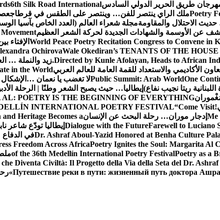
 مهرجان طريق الحرير الدولي السادس
6th Silk Road International
ards
Poetry F
ملك الراي ينتصر للفن… وينتصر على الطقس في قرطاج
عصف
حديث الاحتلال والمقاومة
مجلة شعراء العالم (العدد الخاص بآسيا الو
شف عن الأوسمة والشهادات الجديدة لحركة الشعر العظيم
ic Movement
World Peace Poetry Recitation Congress to Convene in 
الإفتاء بي
lexandra Ochirova
Wale Okediran’s TENANTS OF THE HOUSE
Directed by Kunle Afolayan, Heads to African In
زيد والنملة … ا
اون الأكاديمي والاستعداد للقمة العامة للعالم العربي
ate in the World
One Contin
Public Summit: Arab World
لا تغضب يا نعمان …الإشكال 
للبنانية ريتا نجيب نفاع)
إيطاليا… حيث يصبح الشعر وطنًا | الرحلة الأدب
مَغْموران
 AL: POETRY IS THE BEGINNING OF EVERYTHING
!
“Come Visit
DELLÍN INTERNATIONAL POETRY FESTIVAL
Me 
إدجار موران… رحلة البحث عن الإنسان
n and Heritage Becomes a
Farewell to Lucian
Dialogue with the Future
إيطاليا تودّع شاعر ناب
Dr. Ashraf Aboul-Yazid Honored at Benha Culture Palac
في الدفاع 
ress Freedom Across Africa
Poetry Ignites the Soul: Margarita Al C
Poetry as a B
of the 36th Medellín International Poetry Festival
ملصق
che Diventa Civiltà: Il Progetto della Via della Seta del Dr. Ashra
Путешествие реки в пути: жизненный путь доктора Ашр
رحل