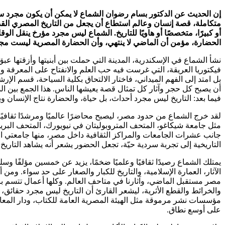
إن الحديث عن الدكتور بسام رضوان الشماع لا يمكن أن يكون مجرد سرد ل
متكاملة، قصة إنسان وعالم استطاع أن يجعل من التاريخ المصري القد
أو كبيرًا، متخصصًا أو هاويًا للتاريخ. الشماع ليس مجرد مؤرخ ينقل الوق
الحضارة، مؤمن أن الماضي لا ينتهي، وأن الحضارة المصرية ليست مجر
نشأ الشماع في الإسكندرية، المدينة التي حملت بين أبنيتها وأزقتها ع
فيكتوريا العريقة، التي غرست فيه حب العلم والانفتاح على المعرفة والث
بل امتد إلى الفهم الميداني، فاختار الالتحاق بكلية السياحة، قسم الإ
أن يصبح كل حجر وآثار كل تمثال قصة يعيشها الناس. هذا الجمع بين ال
فيما بعد: التاريخ ليس مجرد أحداث، بل حياة، والحضارة نتاج الإنسان و
لقد خرج الشماع من حدود مصر، ليصبح محاضرًا عالميًا ومرشدًا ثقافيًا 
مثل جامعة شيكاغو، المتحف المتروبوليتان في نيويورك، المتحف البريط
جانب عشرات الجامعات والمراكز الثقافية داخل مصر، منها جامعتي ا
التاريخية إلى تجربة سردية حيّة، تجعل الحضور يشعر أنه يشاهد التاريخ 
يمتلك الشماع رصيدًا ثقافيًا وعلميًا ضخمًا، يزيد عن خمسين مؤلفًا وسلس
مصر مستقبل الماضي، وآثارنا في متاحف العالم. وكلها أعمال تتسم ب
والخرائط والقطع الأثرية، ليشعر القارئ أن التاريخ ليس مجرد حقائ
مؤسسات نشر مرموقة مثل الهيئة المصرية العامة للكتاب، ودار الم
على أوسع نطاق.