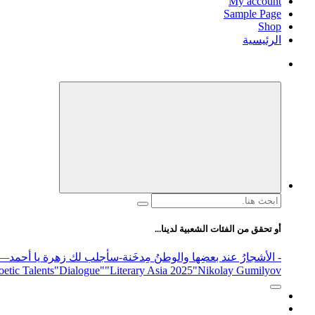
My account
Sample Page
Shop
الرئيسية
البحث
عن:
أو تحقق من الفئات الشعبية لدينا...
- الأشجارُ عند بعضِها والوطنُ مِدخَنة
-سأجلب لك زهرة يا أحمد
elease
"Nikolay Gumilyov و poet
"Literary Asia 2025
"Dialogue"
etic Talents