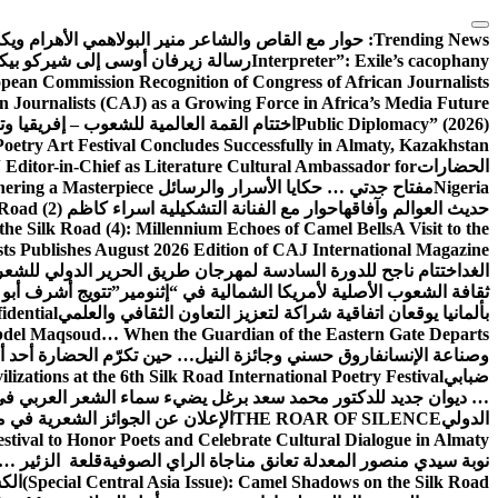
التجاوز
إلى
Trending News:
حوار مع القاص والشاعر منير البولاهمي
الأهرام وي
المحتوى
Interpreter”: Exile’s cacophany
رسالة زيرفان أوسى إلى شيركو بي
pean Commission Recognition of Congress of African Journalists
n Journalists (CAJ) as a Growing Force in Africa’s Media Future
Public Diplomacy” (2026)
اختتام القمة العالمية للشعوب – إفريقيا وت
Poetry Art Festival Concludes Successfully in Almaty, Kazakhstan
الحضارات
Editor-in-Chief as Literature Cultural Ambassador for
Nigeria
مفتاح جدتي … حكايا الأسرار والرسائل
hering a Masterpiece
حديث العوالم وآفاقها
حوار مع الفنانة التشكيلية اسراء كاظم
Road (2)
the Silk Road (4): Millennium Echoes of Camel Bells
A Visit to the
sts Publishes August 2026 Edition of CAJ International Magazine
الغد
اختتام ناجح للدورة السادسة لمهرجان طريق الحرير الدولي للشعر 
ثقافة الشعوب الأصلية لأمريكا الشمالية في “إثنومير”
تتويج أشرف أبو 
بألمانيا يوقعان اتفاقية شراكة لتعزيز التعاون الثقافي والعلمي
idential
del Maqsoud… When the Guardian of the Eastern Gate Departs
وصناعة الإنسان
فاروق حسني وجائزة النيل… حين تكرّم الحضارة أحد أبن
ضبابي
izations at the 6th Silk Road International Poetry Festival
… ديوان جديد للدكتور محمد سعد برغل يضيء سماء الشعر العربي في
الدولي
THE ROAR OF SILENCE
الإعلان عن الجوائز الشعرية في
estival to Honor Poets and Celebrate Cultural Dialogue in Almaty
نوبة سيدي منصور المعدلة تعانق مناجاة الراي الصوفية
قلعة الزئير … 
(Special Central Asia Issue): Camel Shadows on the Silk Road
الك