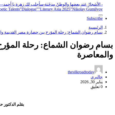
- الأشجارُ عند بعضِها والوطنُ مِدخَنة
-سأجلب لك زهرة يا أحمد
elease
"Nikolay Gumilyov و poet
"Literary Asia 2025
"Dialogue"
etic Talents
Subscribe
الرئيسية
بسام رضوان الشماع: رحلة المؤرخ بين حضارة مصر القديمة وا
بسام رضوان الشماع: رحلة المؤرخ
والمعاصرة
thesilkroadtoday
جاليري
يناير 30, 2026
0 تعليق
بقلم الدكتور ح