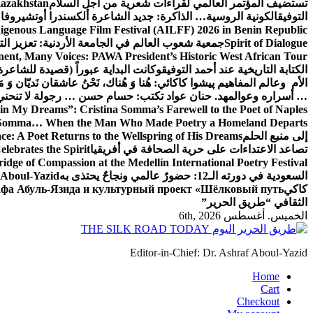
تستضيف المؤتمر العالمي لقراءات شعرية من أجل السلام
Kazakhstan
التوفيق
الكونية الروسية… الذاكرة: جديد الشاعرة ألكسندرا أوتشيروفا
digenous Language Film Festival (AILFF) 2026 in Benin Republic.
Spirit of Dialogue
جمعية شعوب العالم في الجامعة الأردنية: تعزيز التع
ent, Many Voices: PAWA President’s Historic West African Tour
الكتابة التاريخية عند أحمد التوفيق
وكانت البداية عبوراً (قصيدة للشاعرة ا
الأم وعالم المفاهيم
پیشوا کاکائي: هُنا وَ هُناك، نَحْنُ عاشقان نَديّان وَ 
… أسراره وعوالمه
د. حنان عواد تكتب: حسام حسن … رجولة لا تنحني
in My Dreams”: Cristina Somma’s Farewell to the Poet of Naples
o Somma… When the Man Who Made Poetry a Homeland Departs
إلى منبع الحلم
e: A Poet Returns to the Wellspring of His Dreams
تصاعد الاعتداءات على حرية الصحافة في أفريقيا
elebrates the Spirit
ridge of Compassion at the Medellín International Poetry Festival
السعودية في دورته الـ12: حضورٌ عالمي ونجاحٌ يحتذى به
f Aboul-Yazid
كاكي
афа Абуль-Язида и культурный проект «Шёлковый путь»
الثقافي “طريق الحرير”
الخميس. أغسطس 6th, 2026
Editor-in-Chief: Dr. Ashraf Aboul-Yazid
Home
Cart
Checkout