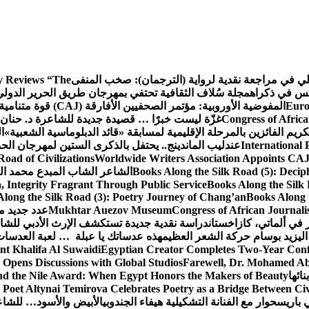
كلي في مراجعة نقدية لرواية (الترجمان): صخب المنفى
 Reviews “The
كس في ذكراه
مجلة سُلاف الثقافية تحتفي بمهرجان طريق الحرير الدول
Euro
المفوضية الأوروبية: مؤتمر الصحفيين الأفارقة (CAJ) قوة متنامية في مستقبل الإعلام الإفريقي
Congress of Africa
غزّة ليست خبرًا … قصيدة جديدة للشاعرة د. حنان 
كريم الفائزين بالمرحلة الإقليمية لمسابقة «قائد الدبلوماسية الشعبية»
ا
International 
عندليب الماندينج.. يحتفل بالذكرى الستين لمهرجان الحم
oad of Civilizations
Worldwide Writers Association Appoints CAJ 
Books Along the Silk Road (5): Decip
الشاعر الشاب المبدع محمد الشا
, Integrity Fragrant Through Public Service
Books Along the Silk 
long the Silk Road (3): Poetry Journey of Chang’an
Books Along 
Congress of African Journali
Mukhtar Auezov Museum
عدد جديد م
في ألماتي، كازاخستان
دراسة نقدية جديدة تستكشف الإرث الأدبي للشا
اليزيد بوسام حركة الشعر العظيم
هذه عدساتك يا عبلة … لعبة العدسات
nt Khalifa Al Suwaidi
Egyptian Creator Completes Two-Year Conf
 Opens Discussions with Global Studios
Farewell, Dr. Mohamed Ab
ائها
d the Nile Award: When Egypt Honors the Makers of Beauty
Poet Altynai Temirova Celebrates Poetry as a Bridge Between Civil
 باريس
حوار مع الفنانة التشكيلية هيفاء الجندوبي
الأبيض والأسود… للشاع