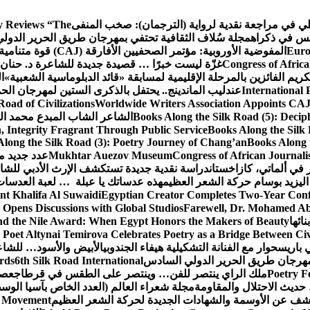
كلي في مراجعة نقدية لرواية (الترجمان): صخب المنفى
 Reviews “The
كس في ذكراه
مجلة سُلاف الثقافية تحتفي بمهرجان طريق الحرير الدول
Euro
المفوضية الأوروبية: مؤتمر الصحفيين الأفارقة (CAJ) قوة متنامية في مستقبل الإعلام الإفريقي
Congress of Africa
غزّة ليست خبرًا … قصيدة جديدة للشاعرة د. حنان 
كريم الفائزين بالمرحلة الإقليمية لمسابقة «قائد الدبلوماسية الشعبية»
ا
International 
عندليب الماندينج.. يحتفل بالذكرى الستين لمهرجان الحم
oad of Civilizations
Worldwide Writers Association Appoints CAJ 
Books Along the Silk Road (5): Decip
الشاعر الشاب المبدع محمد الشا
, Integrity Fragrant Through Public Service
Books Along the Silk 
long the Silk Road (3): Poetry Journey of Chang’an
Books Along 
Congress of African Journali
Mukhtar Auezov Museum
عدد جديد م
في ألماتي، كازاخستان
دراسة نقدية جديدة تستكشف الإرث الأدبي للشا
اليزيد بوسام حركة الشعر العظيم
هذه عدساتك يا عبلة … لعبة العدسات
nt Khalifa Al Suwaidi
Egyptian Creator Completes Two-Year Conf
 Opens Discussions with Global Studios
Farewell, Dr. Mohamed Ab
ائها
d the Nile Award: When Egypt Honors the Makers of Beauty
Poet Altynai Temirova Celebrates Poetry as a Bridge Between Civil
 باريس
حوار مع الفنانة التشكيلية هيفاء الجندوبي
الأبيض والأسود… للشاع
 مهرجان طريق الحرير الدولي السادس
6th Silk Road International
ards
Poetry F
ملك الراي ينتصر للفن… وينتصر على الطقس في قرطاج
عصف
حديث الاحتلال والمقاومة
مجلة شعراء العالم (العدد الخاص بآسيا الو
شف عن الأوسمة والشهادات الجديدة لحركة الشعر العظيم
ic Movement