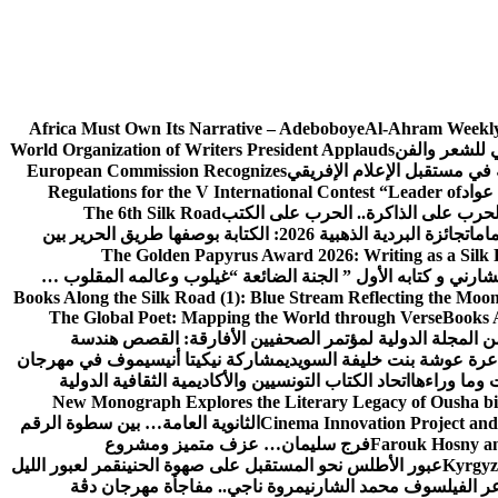
Africa Must Own Its Narrative – Adeboboye
Al-Ahram Weekly
ي للشعر والفن
World Organization of Writers President Applauds
European Commission Recognizes
عواد
Regulations for the V International Contest “Leader of
لحرب على الذاكرة.. الحرب على الكتب
The 6th Silk Road
امات
جائزة البردية الذهبية 2026: الكتابة بوصفها طريق الحرير بين
The Golden Papyrus Award 2026: Writing as a Silk R
رني و كتابه الأول ” الجنة الضائعة “
غيلوب وعالمه المقلوب …
Books Along the Silk Road (1): Blue Stream Reflecting the Moon
The Global Poet: Mapping the World through Verse
Books A
ن المجلة الدولية لمؤتمر الصحفيين الأفارقة: القصص هندسة
عرة عوشة بنت خليفة السويدي
مشاركة نيكيتا أنيسيموف في مهرجان
 وما وراءها
اتحاد الكتاب التونسيين والأكاديمية الثقافية الدولية
New Monograph Explores the Literary Legacy of Ousha bi
Cinema Innovation Project and
الثانوية العامة… بين سطوة الرقم
Farouk Hosny an
فرج سليمان… عزف متميز ومشروع
Kyrgyz 
عبور الأطلس نحو المستقبل على صهوة الحنين
قمر لعبور الليل
ر الفيلسوف محمد الشارني
مروة ناجي.. مفاجأة مهرجان دڨة