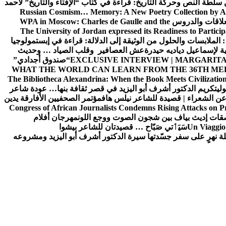
ن سلطة النص وحركة التاريخ: قراءة في كتاب “الإفتاء والتاريخ” لأحمد
Russian Cosmism… Memory: A New Poetry Collection by A
لعلاقات والدروس
WPA in Moscow: Charles de Gaulle and the
The University of Jordan expressed its Readiness to Particip
: الملابسات والحلول
من الوثيقة إلى الدلالة: قراءة في إبستمولوجيا
ية لإسماعيل دياديه حيدرة
عش العصافير وقلب الصياد … وحديث
EXCLUSIVE INTERVIEW | MARGARITA
“صندوق أجدادي”
WHAT THE WORLD CAN LEARN FROM THE 36TH ME
The Bibliotheca Alexandrina: When the Book Meets Civilizatio
ولي
تكريم الدكتور أشرف أبو اليزيد في قصر ثقافة بنها… عودة شاعر
عن الشعراء | قصيدة للشاعر نيلس هاف
مؤتمر الصحفيين الأفارقة يدين
Congress of African Journalists Condemns Rising Attacks on P
ات إديث بياف بين شجون الصوت ووجع اللون
مهرجان أفلام
Un Viaggio 
سَيَٲتي صَبّاح … قصيدتان للشاعر بيشوا
ة نهرٍ على سفر جسّدتها سيرة الدكتور أشرف أبو اليزيد ومشروعه