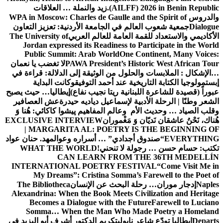
(AILFF) 2026 in Benin Republic.
زيد والنملة … العلاقات
والدروس
WPA in Moscow: Charles de Gaulle and the Spirit of
Dialogue
جمعية شعوب العالم في الجامعة الأردنية: تعزيز التعاون
الأكاديمي والاستعداد للقمة العامة للعالم العربي
The University of
Jordan expressed its Readiness to Participate in the World
Public Summit: Arab World
One Continent, Many Voices:
PAWA President’s Historic West African Tour
لا تغضب يا نعمان
…الإشكال : الملابسات والحلول
من الوثيقة إلى الدلالة: قراءة في
إبستمولوجيا الكتابة التاريخية عند أحمد التوفيق
وكانت البداية
عبوراً (قصيدة للشاعرة اللبنانية ريتا نجيب نفاع)
إيطاليا… حيث يصبح
الشعر وطنًا | الرحلة الأدبية لإسماعيل دياديه حيدرة
عش العصافير
وقلب الصياد … وحديث الأم وعالم المفاهيم
پیشوا کاکائي: هُنا وَ
هُناك، نَحْنُ عاشقان نَديّان وَ مَغْموران
EXCLUSIVE INTERVIEW
| MARGARITA AL: POETRY IS THE BEGINNING OF
EVERYTHING
“صندوق أجدادي” … أسراره وعوالمه
د. حنان عواد
تكتب: حسام حسن … رجولة لا تنحني!
WHAT THE WORLD
CAN LEARN FROM THE 36TH MEDELLÍN
INTERNATIONAL POETRY FESTIVAL
“Come Visit Me in
My Dreams”: Cristina Somma’s Farewell to the Poet of
Naples
إدجار موران… رحلة البحث عن الإنسان
The Bibliotheca
Alexandrina: When the Book Meets Civilization and Heritage
Becomes a Dialogue with the Future
Farewell to Luciano
Somma… When the Man Who Made Poetry a Homeland
Departs
إيطاليا تودّع شاعر نابولي
تكريم الدكتور أشرف أبو اليزيد في