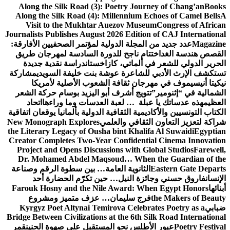
Along the Silk Road (3): Poetry Journey of Chang’an
Books
Along the Silk Road (4): Millennium Echoes of Camel Bells
A
Visit to the Mukhtar Auezov Museum
Congress of African
Journalists Publishes August 2026 Edition of CAJ International
Magazine
عدد جديد من المجلة الدولية لمؤتمر الصحفيين الأفارقة:
القصص هندسة الغد
اختتام ناجح للدورة السادسة لمهرجان طريق
الحرير الدولي للشعر في ألماتي، كازاخستان
دراسة نقدية جديدة
تستكشف الإرث الأدبي للشاعرة عوشة بنت خليفة السويدي
مشاركة
نيكيتا أنيسيموف في مهرجان ثقافة الشعوب الأصلية لأمريكا
الشمالية في “إثنومير”
تتويج أشرف أبو اليزيد بوسام حركة الشعر
العظيم
هذه عدساتك يا عبلة … لعبة العدسات وما وراءها
اتحاد
الكتاب التونسيين والأكاديمية الثقافية الدولية بألمانيا يوقعان اتفاقية
شراكة لتعزيز التعاون الثقافي والعلمي
New Monograph Explores
the Literary Legacy of Ousha bint Khalifa Al Suwaidi
Egyptian
Creator Completes Two-Year Confidential Cinema Innovation
Project and Opens Discussions with Global Studios
Farewell,
Dr. Mohamed Abdel Maqsoud… When the Guardian of the
Eastern Gate Departs
الثانوية العامة… بين سطوة الرقم وصناعة
الإنسان
فاروق حسني وجائزة النيل… حين تكرّم الحضارة أحد
أبنائها
Farouk Hosny and the Nile Award: When Egypt Honors
the Makers of Beauty
فرج سليمان… عزف متميز ومشروع
ضبابي
Kyrgyz Poet Altynai Temirova Celebrates Poetry as a
Bridge Between Civilizations at the 6th Silk Road International
Poetry Festival
عبور الأطلس نحو المستقبل على صهوة الحنين
قمر