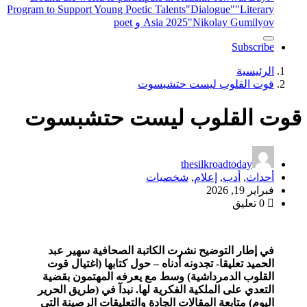
Program to Support Young Poetic Talents
"Dialogue"
"Literary
"Nikolay Gumilyov و poet
Asia 2025
Subscribe
الرئيسية
قوت القلوب ليست حتشبسوت
قوت القلوب ليست حتشبسوت
thesilkroadtoday
أحداث
,
أدب
,
إعلام
,
شخصيات
فبراير 19, 2026
0 تعليق
في إطار التوضيح نشرت الكاتبة الصحافية سهير عبد
الحميد تعليقا- تجدونه أدناه – حول كتابها (اغتيال قوت
القلوب الدمرداشية) وسط مع يعرفه المهتمون بقضية
التعدي على الملكية الفكرية لها. نبدآ في (طريق الحرير
اليوم) متابعة المقالات الجادة والتعليقات الرصينة التي