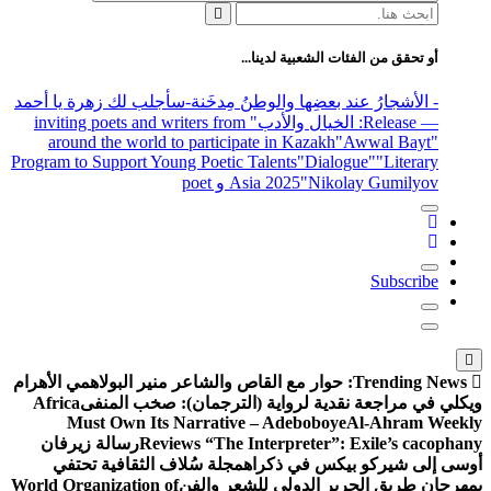
البحث
عن:
أو تحقق من الفئات الشعبية لدينا...
- الأشجارُ عند بعضِها والوطنُ مِدخَنة
-سأجلب لك زهرة يا أحمد
— Release
: الخيال والأدب
" inviting poets and writers from
around the world to participate in Kazakh
"Awwal Bayt"
Program to Support Young Poetic Talents
"Dialogue"
"Literary
"Nikolay Gumilyov و poet
Asia 2025
Subscribe
Trending News:
حوار مع القاص والشاعر منير البولاهمي
الأهرام
ويكلي في مراجعة نقدية لرواية (الترجمان): صخب المنفى
Africa
Must Own Its Narrative – Adeboboye
Al-Ahram Weekly
Reviews “The Interpreter”: Exile’s cacophany
رسالة زيرفان
أوسى إلى شيركو بيكس في ذكراه
مجلة سُلاف الثقافية تحتفي
بمهرجان طريق الحرير الدولي للشعر والفن
World Organization of