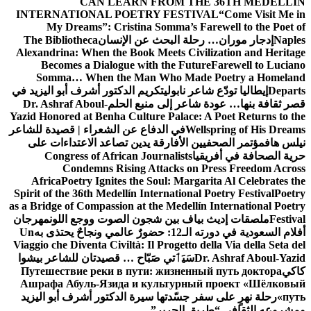
CAN LEARN FROM THE 36TH MEDELLÍN
INTERNATIONAL POETRY FESTIVAL
“Come Visit Me in
My Dreams”: Cristina Somma’s Farewell to the Poet of
Naples
إدجار موران… رحلة البحث عن الإنسان
The Bibliotheca
Alexandrina: When the Book Meets Civilization and Heritage
Becomes a Dialogue with the Future
Farewell to Luciano
Somma… When the Man Who Made Poetry a Homeland
Departs
إيطاليا تودّع شاعر نابولي
تكريم الدكتور أشرف أبو اليزيد في
قصر ثقافة بنها… عودة شاعر إلى منبع الحلم
Dr. Ashraf Aboul-
Yazid Honored at Benha Culture Palace: A Poet Returns to the
Wellspring of His Dreams
في الدفاع عن الشعراء | قصيدة للشاعر
نيلس هاف
مؤتمر الصحفيين الأفارقة يدين تصاعد الاعتداءات على
حرية الصحافة في أفريقيا
Congress of African Journalists
Condemns Rising Attacks on Press Freedom Across
Africa
Poetry Ignites the Soul: Margarita Al Celebrates the
Spirit of the 36th Medellín International Poetry Festival
Poetry
as a Bridge of Compassion at the Medellín International Poetry
Festival
ملصقات إديث بياف بين شجون الصوت ووجع اللون
مهرجان
أفلام السعودية في دورته الـ12: حضورٌ عالمي ونجاحٌ يحتذى به
Un
Viaggio che Diventa Civiltà: Il Progetto della Via della Seta del
Dr. Ashraf Aboul-Yazid
سَيَٲتي صَبّاح … قصيدتان للشاعر بيشوا
كاكي
Путешествие реки в пути: жизненный путь доктора
Ашрафа Абуль-Язида и культурный проект «Шёлковый
путь»
رحلة نهرٍ على سفر جسّدتها سيرة الدكتور أشرف أبو اليزيد
ومشروعه الثقافي “طريق الحرير”