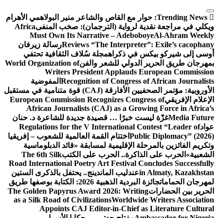
التجاوز
Trending News:
إلى
حوار مع القاص والشاعر منير البولاهمي
الأهرام
المحتوى
ويكلي في مراجعة نقدية لرواية (الترجمان): صخب المنفى
Africa
Must Own Its Narrative – Adeboboye
Al-Ahram Weekly
Reviews “The Interpreter”: Exile’s cacophany
رسالة زيرفان
أوسى إلى شيركو بيكس في ذكراه
مجلة سُلاف الثقافية تحتفي
بمهرجان طريق الحرير الدولي للشعر والفن
World Organization of
Writers President Applauds European Commission
Recognition of Congress of African Journalists
المفوضية
الأوروبية: مؤتمر الصحفيين الأفارقة (CAJ) قوة متنامية في مستقبل
الإعلام الإفريقي
European Commission Recognizes Congress of
African Journalists (CAJ) as a Growing Force in Africa’s
Media Future
غزّة ليست خبرًا … قصيدة جديدة للشاعرة د. حنان
عواد
Regulations for the V International Contest “Leader of
Public Diplomacy” (2026)
اختتام القمة العالمية للشعوب – إفريقيا
وتكريم الفائزين بالمرحلة الإقليمية لمسابقة «قائد الدبلوماسية
الشعبية»
الحرب على الذاكرة.. الحرب على الكتب
The 6th Silk
Road International Poetry Art Festival Concludes Successfully
in Almaty, Kazakhstan
عندليب الماندينج.. يحتفل بالذكرى الستين
لمهرجان الحمامات
جائزة البردية الذهبية 2026: الكتابة بوصفها طريق
الحرير بين الحضارات
The Golden Papyrus Award 2026: Writing
as a Silk Road of Civilizations
Worldwide Writers Association
Appoints CAJ Editor-in-Chief as Literature Cultural
Ambassador for Nigeria
مفتاح جدتي … حكايا الأسرار