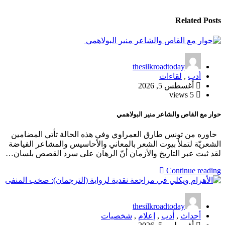
Related Posts
thesilkroadtoday
أدب
,
لقاءات
أغسطس 5, 2026
5 views
حوار مع القاص والشاعر منير البولاهمي
حاوره من تونس طارق العمراوي وفي هذه الحالة تأتي المضامين
الشعريّة لتملأ بيوت الشعر بالمعاني والأحاسيس والمشاعر الفياضة
لقد ثبت عبر التاريخ والأزمان أنّ الرهان على سرد القصص بلسان…
Continue reading
thesilkroadtoday
أحداث
,
أدب
,
إعلام
,
شخصيات