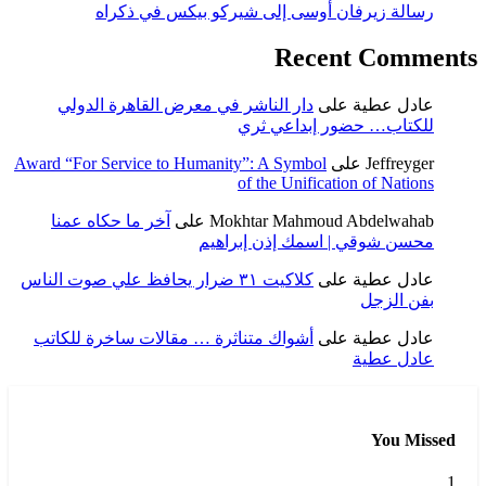
رسالة زيرفان أوسى إلى شيركو بيكس في ذكراه
Recent Comments
عادل عطية
على
دار الناشر في معرض القاهرة الدولي
للكتاب… حضور إبداعي ثري
Jeffreyger
على
Award “For Service to Humanity”: A Symbol
of the Unification of Nations
Mokhtar Mahmoud Abdelwahab
على
آخر ما حكاه عمنا
محسن شوقي | اسمك إذن إبراهيم
عادل عطية
على
كلاكيت ٣١ ضرار يحافظ علي صوت الناس
بفن الزجل
عادل عطية
على
أشواك متناثرة … مقالات ساخرة للكاتب
عادل عطية
You Missed
1