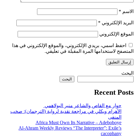
الاسم
*
البريد الإلكتروني
*
الموقع الإلكتروني
احفظ اسمي، بريدي الإلكتروني، والموقع الإلكتروني في هذا
المتصفح لاستخدامها المرة المقبلة في تعليقي.
البحث
البحث
Recent Posts
حوار مع القاص والشاعر منير البولاهمي
الأهرام ويكلي في مراجعة نقدية لرواية (الترجمان): صخب
المنفى
Africa Must Own Its Narrative – Adeboboye
Al-Ahram Weekly Reviews “The Interpreter”: Exile’s
cacophany