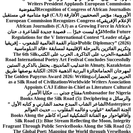
Writers President Applauds European Commission
Recognition of Congress of African Journalists
المفوضية
الأوروبية: مؤتمر الصحفيين الأفارقة (CAJ) قوة متنامية في مستقبل
الإعلام الإفريقي
European Commission Recognizes Congress of
African Journalists (CAJ) as a Growing Force in Africa’s
Media Future
غزّة ليست خبرًا … قصيدة جديدة للشاعرة د. حنان
عواد
Regulations for the V International Contest “Leader of
Public Diplomacy” (2026)
اختتام القمة العالمية للشعوب – إفريقيا
وتكريم الفائزين بالمرحلة الإقليمية لمسابقة «قائد الدبلوماسية
الشعبية»
الحرب على الذاكرة.. الحرب على الكتب
The 6th Silk
Road International Poetry Art Festival Concludes Successfully
in Almaty, Kazakhstan
عندليب الماندينج.. يحتفل بالذكرى الستين
لمهرجان الحمامات
جائزة البردية الذهبية 2026: الكتابة بوصفها طريق
الحرير بين الحضارات
The Golden Papyrus Award 2026: Writing
as a Silk Road of Civilizations
Worldwide Writers Association
Appoints CAJ Editor-in-Chief as Literature Cultural
Ambassador for Nigeria
مفتاح جدتي … حكايا الأسرار
والرسائل
Books Along the Silk Road (5): Deciphering a
Masterpiece
الشاعر الشاب المبدع محمد الشارني و كتابه الأول ”
الجنة الضائعة “
غيلوب وعالمه المقلوب … حديث العوالم
وآفاقها
حوار مع الفنانة التشكيلية اسراء كاظم
Books Along the
Silk Road (1): Blue Stream Reflecting the Moon, Integrity
Fragrant Through Public Service
Books Along the Silk Road (2)
The Global Poet: Mapping the World through Verse
Books