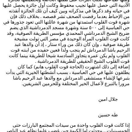
الأدبية التي حصل عليها نجيب محفوظ وكانت أول جائزة يحصل عليها
في حياته وقد ذكرها في مذكراته وبين كيف أن تلك الجائزة أنقذته
من الإحباط بعدما رفضت الصحف نشر قصصه . بخلاف ذلك فإن
شهرة قوت القلوب استمدتها من شهرة عائلتها التي تعود جذورها في
حي العباسية إلى ٥٠٠ سنة وشهرة مسجد الدمرداشية الذي يضم
ضريح الشيخ الدمرداشي المحمدي مؤسس الطريقة الصوفية، وقد
كانت قوت القلوب المرأة الوحيدة في مصر التي تولت مشيخة
طريقة صوفية ، وإن كان ذلك من وراء ستار ، إذ أن والدها عبد
الرحيم باشا الدمرداش لم ينجب ولدا فعين حفيده من ابنته قوت
القلوب ولم يكن عمره يتجاوز السادسة شيخا للطريقة بينما كانت
قوت القلوب الشيخ الحقيقي للطريقة الدمرداشية .
إضافة إلى ذلك اشتهرت (الحاجة قوت القلوب هانم) كما كان
يطلقون عليها في حي العباسية ، بسبب أنشطتها الخيرية التي بدأت
بتبرعها لإنشاء مستشفى الدمرداش مع والدها عبد الرحيم باشا
مرورا بالتبرع لأعمال الخير المختلفة وللحرمين الشريفين.
جلال امين
طه حسين
إذا كانت قوت القلوب واحدة من سيدات المجتمع البارزات حتى
الخمسينيات…وحدثت لها الكبوة حين غضب عليها نظام عبد الناصر