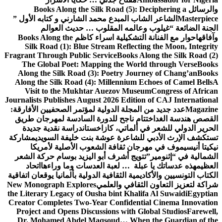
والرسائل
Books Along the Silk Road (5): Deciphering a
Masterpiece
الشاعر الشاب المبدع محمد الشارني و كتابه الأول ”
الجنة الضائعة “
غيلوب وعالمه المقلوب … حديث العوالم
وآفاقها
حوار مع الفنانة التشكيلية اسراء كاظم
Books Along the
Silk Road (1): Blue Stream Reflecting the Moon, Integrity
Fragrant Through Public Service
Books Along the Silk Road (2)
The Global Poet: Mapping the World through Verse
Books
Along the Silk Road (3): Poetry Journey of Chang’an
Books
Along the Silk Road (4): Millennium Echoes of Camel Bells
A
Visit to the Mukhtar Auezov Museum
Congress of African
Journalists Publishes August 2026 Edition of CAJ International
Magazine
عدد جديد من المجلة الدولية لمؤتمر الصحفيين الأفارقة:
القصص هندسة الغد
اختتام ناجح للدورة السادسة لمهرجان طريق
الحرير الدولي للشعر في ألماتي، كازاخستان
دراسة نقدية جديدة
تستكشف الإرث الأدبي للشاعرة عوشة بنت خليفة السويدي
مشاركة
نيكيتا أنيسيموف في مهرجان ثقافة الشعوب الأصلية لأمريكا
الشمالية في “إثنومير”
تتويج أشرف أبو اليزيد بوسام حركة الشعر
العظيم
هذه عدساتك يا عبلة … لعبة العدسات وما وراءها
اتحاد
الكتاب التونسيين والأكاديمية الثقافية الدولية بألمانيا يوقعان اتفاقية
شراكة لتعزيز التعاون الثقافي والعلمي
New Monograph Explores
the Literary Legacy of Ousha bint Khalifa Al Suwaidi
Egyptian
Creator Completes Two-Year Confidential Cinema Innovation
Project and Opens Discussions with Global Studios
Farewell,
Dr. Mohamed Abdel Maqsoud… When the Guardian of the