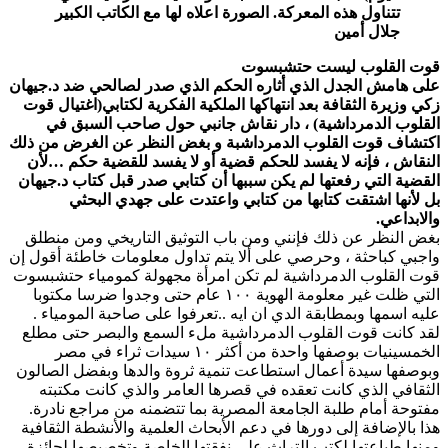
تتناول هذه المعركة. الصورة اعلاه لها مع الكاتب الكبير
جلال أمين
قوت القلوب ليست حتشبسوت
على هامش الجدل الذي أثاره الحكم الذي صدر لصالحي ضد د.جيهان
زكي وزيرة الثقافة بعد انتهاكها الملكية الفكرية لكتابي(اغتيال قوت
القلوب الدمرداشية) ، دار نقاش جانبي حول صاحب السبق في
اكتشاف قوت القلوب الدمرداشبة و بغض النظر عن الغرض من ذلك
النقاش ، فإنه لا يفسد للحكم قضية أو لا يفسد للقضية حكم …لأن
القضية التي رفعتها لم يكن سببها أن كتابي صدر قبل كتاب د.جيهان
بل لأنها اشتقت كتابها من كتابي واعتدت على جهدي البحثي
والابداعي.
بغض النظر عن ذلك فإنني ومن باب التوثيق التاريخي ومن منطلق
واجبي كباحثة ، وحرصي على ألا يتم تداول معلومات خاطئة أقول إن
قوت القلوب الدمرداشية لم تكن امرأة مجهولة كمومياء حتشبسوت
التي ظلت غير معلومة الهوية ١٠٠ عام حتى وجدوا ضرسا مكتوبا
عليه اسمها وبمطابقة الدي ان ايه ..تعرفوا على صاحبة المومياء .
لقد كانت قوت القلوب الدمرداشية ملء السمع والبصر حتى مطلع
الخمسينيات بوصفها واحدة من أكثر ١٠ سيدات ثراء في مصر
وبوصفها سيدة أعمال استطاعت تنمية ثروة والدها وبفضل الصالون
الثقافي الذي كانت تعقده في قصرها العامر والذي كانت مكتبته
مفتوحة أمام طلبة الجامعة المصرية بما تتضمنه من مراجع نادرة.
هذا بالإضافة إلى دورها في دعم الأبحاث العلمية والأنشطة الثقافية
ومنها طباعتها لكتب التراث على نفقتها الخاصة وتخصبصها لجائزة