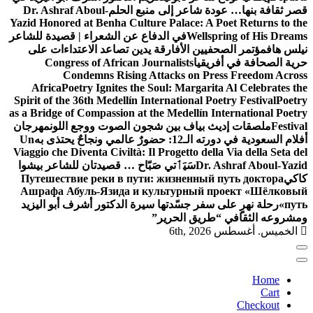
قصر ثقافة بنها… عودة شاعر إلى منبع الحلم
Dr. Ashraf Aboul-
Yazid Honored at Benha Culture Palace: A Poet Returns to the
Wellspring of His Dreams
في الدفاع عن الشعراء | قصيدة للشاعر
نيلس هاف
مؤتمر الصحفيين الأفارقة يدين تصاعد الاعتداءات على
حرية الصحافة في أفريقيا
Congress of African Journalists
Condemns Rising Attacks on Press Freedom Across
Africa
Poetry Ignites the Soul: Margarita Al Celebrates the
Spirit of the 36th Medellín International Poetry Festival
Poetry
as a Bridge of Compassion at the Medellín International Poetry
Festival
ملصقات إديث بياف بين شجون الصوت ووجع اللون
مهرجان
أفلام السعودية في دورته الـ12: حضورٌ عالمي ونجاحٌ يحتذى به
Un
Viaggio che Diventa Civiltà: Il Progetto della Via della Seta del
Dr. Ashraf Aboul-Yazid
سَيَٲتي صَبّاح … قصيدتان للشاعر بيشوا
كاكي
Путешествие реки в пути: жизненный путь доктора
Ашрафа Абуль-Язида и культурный проект «Шёлковый
путь»
رحلة نهرٍ على سفر جسّدتها سيرة الدكتور أشرف أبو اليزيد
ومشروعه الثقافي “طريق الحرير”
الخميس. أغسطس 6th, 2026
Home
Cart
Checkout