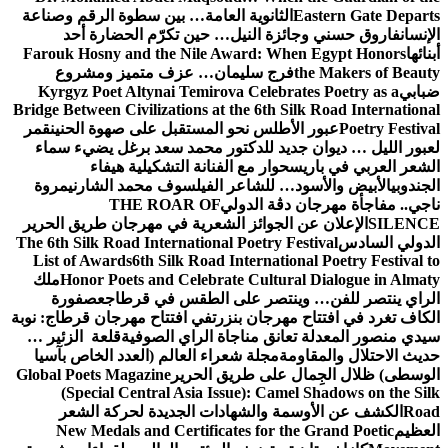
Eastern Gate Departs
الثانوية العامة… بين سطوة الرقم وصناعة
الإنسان
فاروق حسني وجائزة النيل… حين تكرّم الحضارة أحد
أبنائها
Farouk Hosny and the Nile Award: When Egypt Honors
the Makers of Beauty
فرج سليمان… عزف متميز ومشروع
ضبابي
Kyrgyz Poet Altynai Temirova Celebrates Poetry as a
Bridge Between Civilizations at the 6th Silk Road International
Poetry Festival
عبور الأطلس نحو المستقبل على صهوة الحنين
قمر
لعبور الليل … ديوان جديد للدكتور محمد سعد برغل يضيء سماء
الشعر العربي في باريس
حوار مع الفنانة التشكيلية هيفاء
الجندوبي
الأبيض والأسود… للشاعر الفيلسوف محمد الشارني
مروة
ناجي.. مفاجأة مهرجان دڨة الدولي
THE ROAR OF
SILENCE
الإعلان عن الجوائز الشعرية في مهرجان طريق الحرير
الدولي السادس
The 6th Silk Road International Poetry Festival
List of Awards
6th Silk Road International Poetry Festival to
Honor Poets and Celebrate Cultural Dialogue in Almaty
ملك
الراي ينتصر للفن… وينتصر على الطقس في قرطاج
عصفورة
الكاف تغرد في افتتاح مهرجان بنزرت
في افتتاح مهرجان قرطاج: نوبة
سيدي منصور المعدلة تعانق مناجاة الراي الصوفية
قلعة الزئير …
حديث الاحتلال والمقاومة
مجلة شعراء العالم (العدد الخاص بآسيا
الوسطى) ظلال الجِمال على طريق الحرير
Global Poets Magazine
(Special Central Asia Issue): Camel Shadows on the Silk
Road
الكشف عن الأوسمة والشهادات الجديدة لحركة الشعر
العظيم
New Medals and Certificates for the Grand Poetic