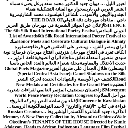
لعبور الليل … ديوان جديد للدكتور محمد سعد برغل يضيء سماء
الشعر العربي في باريس
حوار مع الفنانة التشكيلية هيفاء
الجندوبي
الأبيض والأسود… للشاعر الفيلسوف محمد الشارني
مروة
ناجي.. مفاجأة مهرجان دڨة الدولي
THE ROAR OF
SILENCE
الإعلان عن الجوائز الشعرية في مهرجان طريق الحرير
الدولي السادس
The 6th Silk Road International Poetry Festival
List of Awards
6th Silk Road International Poetry Festival to
Honor Poets and Celebrate Cultural Dialogue in Almaty
ملك
الراي ينتصر للفن… وينتصر على الطقس في قرطاج
عصفورة
الكاف تغرد في افتتاح مهرجان بنزرت
في افتتاح مهرجان قرطاج: نوبة
سيدي منصور المعدلة تعانق مناجاة الراي الصوفية
قلعة الزئير …
حديث الاحتلال والمقاومة
مجلة شعراء العالم (العدد الخاص بآسيا
الوسطى) ظلال الجِمال على طريق الحرير
Global Poets Magazine
(Special Central Asia Issue): Camel Shadows on the Silk
Road
الكشف عن الأوسمة والشهادات الجديدة لحركة الشعر
العظيم
New Medals and Certificates for the Grand Poetic
Movement
كازاخستان تستضيف المؤتمر العالمي لقراءات شعرية
من أجل السلام
World Peace Poetry Recitation Congress to
Convene in Kazakhstan
الإفتاء بين سلطة النص وحركة التاريخ:
قراءة في كتاب “الإفتاء والتاريخ” لأحمد التوفيق
الكونية الروسية…
الذاكرة: جديد الشاعرة ألكسندرا أوتشيروفا
Russian Cosmism…
Memory: A New Poetry Collection by Alexandra Ochirova
Wale
Okediran’s TENANTS OF THE HOUSE Directed by Kunle
Afolayan, Heads to African Indigenous Language Film Festival