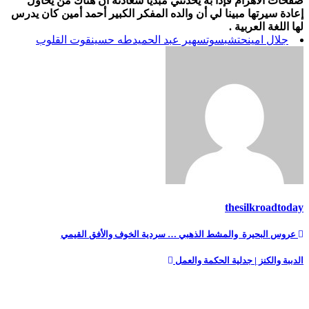
صفحات الأهرام فإذا به يحدثني مبديا سعادته أن هناك من يحاول
إعادة سيرتها مبينا لي أن والده المفكر الكبير أحمد أمين كان يدرس
لها اللغة العربية .
جلال امين
حتشبسوت
سهير عبد الحميد
طه حسين
قوت القلوب
thesilkroadtoday
تصفّح
عروس البحيرة والمشط الذهبي … سردية الخوف والأفق القيمي
المقالات
الدببة والكنز | جدلية الحكمة والعمل