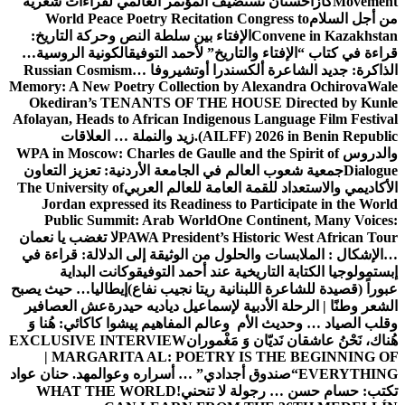
Movement
كازاخستان تستضيف المؤتمر العالمي لقراءات شعرية
من أجل السلام
World Peace Poetry Recitation Congress to
Convene in Kazakhstan
الإفتاء بين سلطة النص وحركة التاريخ:
قراءة في كتاب “الإفتاء والتاريخ” لأحمد التوفيق
الكونية الروسية…
الذاكرة: جديد الشاعرة ألكسندرا أوتشيروفا
Russian Cosmism…
Memory: A New Poetry Collection by Alexandra Ochirova
Wale
Okediran’s TENANTS OF THE HOUSE Directed by Kunle
Afolayan, Heads to African Indigenous Language Film Festival
(AILFF) 2026 in Benin Republic.
زيد والنملة … العلاقات
والدروس
WPA in Moscow: Charles de Gaulle and the Spirit of
Dialogue
جمعية شعوب العالم في الجامعة الأردنية: تعزيز التعاون
الأكاديمي والاستعداد للقمة العامة للعالم العربي
The University of
Jordan expressed its Readiness to Participate in the World
Public Summit: Arab World
One Continent, Many Voices:
PAWA President’s Historic West African Tour
لا تغضب يا نعمان
…الإشكال : الملابسات والحلول
من الوثيقة إلى الدلالة: قراءة في
إبستمولوجيا الكتابة التاريخية عند أحمد التوفيق
وكانت البداية
عبوراً (قصيدة للشاعرة اللبنانية ريتا نجيب نفاع)
إيطاليا… حيث يصبح
الشعر وطنًا | الرحلة الأدبية لإسماعيل دياديه حيدرة
عش العصافير
وقلب الصياد … وحديث الأم وعالم المفاهيم
پیشوا کاکائي: هُنا وَ
هُناك، نَحْنُ عاشقان نَديّان وَ مَغْموران
EXCLUSIVE INTERVIEW
| MARGARITA AL: POETRY IS THE BEGINNING OF
EVERYTHING
“صندوق أجدادي” … أسراره وعوالمه
د. حنان عواد
تكتب: حسام حسن … رجولة لا تنحني!
WHAT THE WORLD