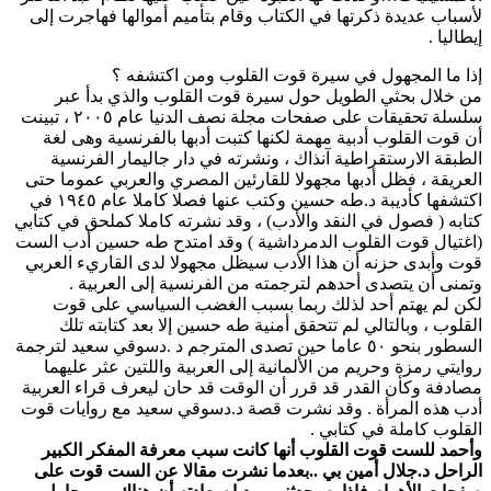
لأسباب عديدة ذكرتها في الكتاب وقام بتأميم أموالها فهاجرت إلى
إيطاليا .
إذا ما المجهول في سيرة قوت القلوب ومن اكتشفه ؟
من خلال بحثي الطويل حول سيرة قوت القلوب والذي بدأ عبر
سلسلة تحقيقات على صفحات مجلة نصف الدنيا عام ٢٠٠٥ ، تبينت
أن قوت القلوب أدبية مهمة لكنها كتبت أدبها بالفرنسية وهى لغة
الطبقة الارستقراطية آنذاك ، ونشرته في دار جاليمار الفرنسية
العريقة ، فظل أدبها مجهولا للقارئين المصري والعربي عموما حتى
اكتشفها كأديبة د.طه حسين وكتب عنها فصلا كاملا عام ١٩٤٥ في
كتابه ( فصول في النقد والأدب) ، وقد نشرته كاملا كملحق في كتابي
(اغتيال قوت القلوب الدمرداشية ) وقد امتدح طه حسين أدب الست
قوت وأبدى حزنه أن هذا الأدب سيظل مجهولا لدى القاريء العربي
وتمنى أن يتصدى أحدهم لترجمته من الفرنسية إلى العربية .
لكن لم يهتم أحد لذلك ربما بسبب الغضب السياسي على قوت
القلوب ، وبالتالي لم تتحقق أمنية طه حسين إلا بعد كتابته تلك
السطور بنحو ٥٠ عاما حين تصدى المترجم د .دسوقي سعيد لترجمة
روايتي رمزة وحريم من الألمانية إلى العربية واللتين عثر عليهما
مصادفة وكأن القدر قد قرر أن الوقت قد حان ليعرف قراء العربية
أدب هذه المرأة . وقد نشرت قصة د.دسوقي سعيد مع روايات قوت
القلوب كاملة في كتابي .
وأحمد للست قوت القلوب أنها كانت سبب معرفة المفكر الكبير
الراحل د.جلال أمين بي ..بعدما نشرت مقالا عن الست قوت على