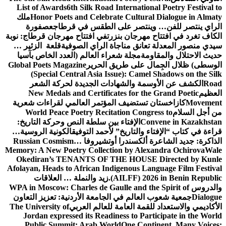
List of Awards
6th Silk Road International Poetry Festival to
Honor Poets and Celebrate Cultural Dialogue in Almaty
ملك
الراي ينتصر للفن… وينتصر على الطقس في قرطاج
عصفورة
الكاف تغرد في افتتاح مهرجان بنزرت
في افتتاح مهرجان قرطاج: نوبة
سيدي منصور المعدلة تعانق مناجاة الراي الصوفية
قلعة الزئير …
حديث الاحتلال والمقاومة
مجلة شعراء العالم (العدد الخاص بآسيا
الوسطى) ظلال الجِمال على طريق الحرير
Global Poets Magazine
(Special Central Asia Issue): Camel Shadows on the Silk
Road
الكشف عن الأوسمة والشهادات الجديدة لحركة الشعر
العظيم
New Medals and Certificates for the Grand Poetic
Movement
كازاخستان تستضيف المؤتمر العالمي لقراءات شعرية
من أجل السلام
World Peace Poetry Recitation Congress to
Convene in Kazakhstan
الإفتاء بين سلطة النص وحركة التاريخ:
قراءة في كتاب “الإفتاء والتاريخ” لأحمد التوفيق
الكونية الروسية…
الذاكرة: جديد الشاعرة ألكسندرا أوتشيروفا
Russian Cosmism…
Memory: A New Poetry Collection by Alexandra Ochirova
Wale
Okediran’s TENANTS OF THE HOUSE Directed by Kunle
Afolayan, Heads to African Indigenous Language Film Festival
(AILFF) 2026 in Benin Republic.
زيد والنملة … العلاقات
والدروس
WPA in Moscow: Charles de Gaulle and the Spirit of
Dialogue
جمعية شعوب العالم في الجامعة الأردنية: تعزيز التعاون
الأكاديمي والاستعداد للقمة العامة للعالم العربي
The University of
Jordan expressed its Readiness to Participate in the World
Public Summit: Arab World
One Continent, Many Voices: