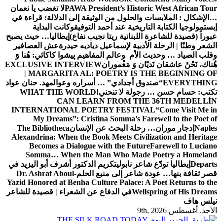
PAWA President’s Historic West African Tour
لا تغضب يا نعمان
…الإشكال : الملابسات والحلول
من الوثيقة إلى الدلالة: قراءة في
إبستمولوجيا الكتابة التاريخية عند أحمد التوفيق
وكانت البداية
عبوراً (قصيدة للشاعرة اللبنانية ريتا نجيب نفاع)
إيطاليا… حيث يصبح
الشعر وطنًا | الرحلة الأدبية لإسماعيل دياديه حيدرة
عش العصافير
وقلب الصياد … وحديث الأم وعالم المفاهيم
پیشوا کاکائي: هُنا وَ
هُناك، نَحْنُ عاشقان نَديّان وَ مَغْموران
EXCLUSIVE INTERVIEW
| MARGARITA AL: POETRY IS THE BEGINNING OF
EVERYTHING
“صندوق أجدادي” … أسراره وعوالمه
د. حنان عواد
تكتب: حسام حسن … رجولة لا تنحني!
WHAT THE WORLD
CAN LEARN FROM THE 36TH MEDELLÍN
INTERNATIONAL POETRY FESTIVAL
“Come Visit Me in
My Dreams”: Cristina Somma’s Farewell to the Poet of
Naples
إدجار موران… رحلة البحث عن الإنسان
The Bibliotheca
Alexandrina: When the Book Meets Civilization and Heritage
Becomes a Dialogue with the Future
Farewell to Luciano
Somma… When the Man Who Made Poetry a Homeland
Departs
إيطاليا تودّع شاعر نابولي
تكريم الدكتور أشرف أبو اليزيد في
قصر ثقافة بنها… عودة شاعر إلى منبع الحلم
Dr. Ashraf Aboul-
Yazid Honored at Benha Culture Palace: A Poet Returns to the
Wellspring of His Dreams
في الدفاع عن الشعراء | قصيدة للشاعر
نيلس هاف
الأحد. أغسطس 9th, 2026