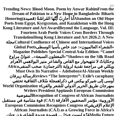
التجاوز
Trending News:
Blood Moon. Poem by Anwar Rahim
From the
إلى
Dream of Pakistan to a New Home in Bangladesh: Biharis
المحتوى
Abandon an Old Hope
أَنا أُحارِبُ أَيَّتُها الفَراشَةُ (قصيدة)
Honoring
Poets from Egypt, Kyrgyzstan, and Kazakhstan with the Hong
Kong Literature and Art Award
Beyond the Language, Vol. III:
Fourteen Arab Poetic Voices Cross Borders Through
Translation
Hong Kong Literature and Art 2026.2: A New
Cultural Confluence of Chinese and International Voices
مجلة
«الشعراء العالميون»: عدد خاص بآسيا الوسطى
Global Poets
Magazine Publishes Special Central Asia Edition: “Camel
Shadows on the Silk Road”
«المغفلون السبعة».. عنوانٌ مراوغ
وحكاياتٌ لا تنتهي
حوار مع القاص والشاعر منير البولاهمي
الأهرام
ويكلي في مراجعة نقدية لرواية (الترجمان): صخب المنفى
Africa
Must Own Its Narrative – Adeboboye
Al-Ahram Weekly
Reviews “The Interpreter”: Exile’s cacophany
رسالة زيرفان
أوسى إلى شيركو بيكس في ذكراه
مجلة سُلاف الثقافية تحتفي
بمهرجان طريق الحرير الدولي للشعر والفن
World Organization of
Writers President Applauds European Commission
Recognition of Congress of African Journalists
المفوضية
الأوروبية: مؤتمر الصحفيين الأفارقة (CAJ) قوة متنامية في مستقبل
الإعلام الإفريقي
European Commission Recognizes Congress of
African Journalists (CAJ) as a Growing Force in Africa’s
Media Future
غزّة ليست خبرًا … قصيدة جديدة للشاعرة د. حنان