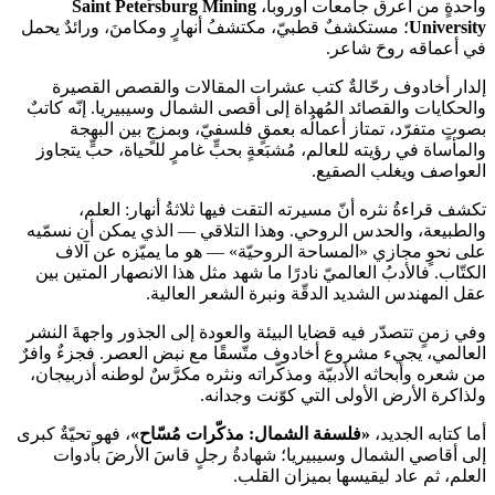
واحدةٍ من أعرق جامعات أوروبا،
Saint Petersburg Mining
University
؛ مستكشفٌ قطبيّ، مكتشفُ أنهارٍ ومكامنَ، ورائدٌ يحمل
في أعماقه روحَ شاعر.
إلدار أخادوف رحّالةٌ كتب عشرات المقالات والقصص القصيرة
والحكايات والقصائد المُهداة إلى أقصى الشمال وسيبيريا. إنّه كاتبٌ
بصوتٍ متفرّد، تمتاز أعمالُه بعمقٍ فلسفيّ، وبمزجٍ بين البهجة
والمأساة في رؤيته للعالم، مُشبَعةٍ بحبٍّ غامرٍ للحياة، حبٍّ يتجاوز
العواصف ويغلب الصقيع.
تكشف قراءةُ نثره أنّ مسيرته التقت فيها ثلاثةُ أنهار: العلم،
والطبيعة، والحدس الروحي. وهذا التلاقي — الذي يمكن أن نسمّيه
على نحوٍ مجازي «المساحة الروحيّة» — هو ما يميّزه عن آلاف
الكتّاب. فالأدبُ العالميّ نادرًا ما شهد مثل هذا الانصهار المتين بين
عقل المهندس الشديد الدقّة ونبرة الشعر العالية.
وفي زمنٍ تتصدّر فيه قضايا البيئة والعودة إلى الجذور واجهةَ النشر
العالمي، يجيء مشروع أخادوف متّسقًا مع نبض العصر. فجزءٌ وافرٌ
من شعره وأبحاثه الأدبيّة ومذكّراته ونثره مكرَّسٌ لوطنه أذربيجان،
ولذاكرة الأرض الأولى التي كوّنت وجدانه.
أما كتابه الجديد،
«فلسفة الشمال: مذكّرات مُسّاح»
، فهو تحيّةٌ كبرى
إلى أقاصي الشمال وسيبيريا؛ شهادةُ رجلٍ قاسَ الأرضَ بأدوات
العلم، ثم عاد ليقيسها بميزان القلب.