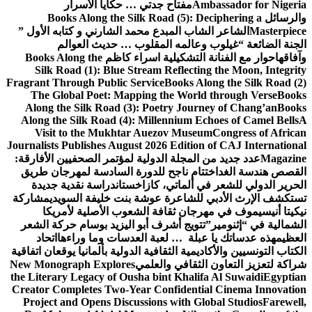
Ambassador for Nigeria
مفتاح جدتي … حكايا الأسرار
والرسائل
Books Along the Silk Road (5): Deciphering a
Masterpiece
الشاعر الشاب المبدع محمد الشارني و كتابه الأول ”
الجنة الضائعة “
غيلوب وعالمه المقلوب … حديث العوالم
وآفاقها
حوار مع الفنانة التشكيلية اسراء كاظم
Books Along the
Silk Road (1): Blue Stream Reflecting the Moon, Integrity
Fragrant Through Public Service
Books Along the Silk Road (2)
The Global Poet: Mapping the World through Verse
Books
Along the Silk Road (3): Poetry Journey of Chang’an
Books
Along the Silk Road (4): Millennium Echoes of Camel Bells
A
Visit to the Mukhtar Auezov Museum
Congress of African
Journalists Publishes August 2026 Edition of CAJ International
Magazine
عدد جديد من المجلة الدولية لمؤتمر الصحفيين الأفارقة:
القصص هندسة الغد
اختتام ناجح للدورة السادسة لمهرجان طريق
الحرير الدولي للشعر في ألماتي، كازاخستان
دراسة نقدية جديدة
تستكشف الإرث الأدبي للشاعرة عوشة بنت خليفة السويدي
مشاركة
نيكيتا أنيسيموف في مهرجان ثقافة الشعوب الأصلية لأمريكا
الشمالية في “إثنومير”
تتويج أشرف أبو اليزيد بوسام حركة الشعر
العظيم
هذه عدساتك يا عبلة … لعبة العدسات وما وراءها
اتحاد
الكتاب التونسيين والأكاديمية الثقافية الدولية بألمانيا يوقعان اتفاقية
شراكة لتعزيز التعاون الثقافي والعلمي
New Monograph Explores
the Literary Legacy of Ousha bint Khalifa Al Suwaidi
Egyptian
Creator Completes Two-Year Confidential Cinema Innovation
Project and Opens Discussions with Global Studios
Farewell,