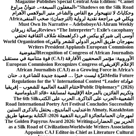
Magazine Publishes Special Central Asia Edition: “Camel
Shadows on the Silk Road”
«المغفلون السبعة».. عنوانٌ مراوغ
وحكاياتٌ لا تنتهي
حوار مع القاص والشاعر منير البولاهمي
الأهرام
ويكلي في مراجعة نقدية لرواية (الترجمان): صخب المنفى
Africa
Must Own Its Narrative – Adeboboye
Al-Ahram Weekly
Reviews “The Interpreter”: Exile’s cacophany
رسالة زيرفان
أوسى إلى شيركو بيكس في ذكراه
مجلة سُلاف الثقافية تحتفي
بمهرجان طريق الحرير الدولي للشعر والفن
World Organization of
Writers President Applauds European Commission
Recognition of Congress of African Journalists
المفوضية
الأوروبية: مؤتمر الصحفيين الأفارقة (CAJ) قوة متنامية في مستقبل
الإعلام الإفريقي
European Commission Recognizes Congress of
African Journalists (CAJ) as a Growing Force in Africa’s
Media Future
غزّة ليست خبرًا … قصيدة جديدة للشاعرة د. حنان
عواد
Regulations for the V International Contest “Leader of
Public Diplomacy” (2026)
اختتام القمة العالمية للشعوب – إفريقيا
وتكريم الفائزين بالمرحلة الإقليمية لمسابقة «قائد الدبلوماسية
الشعبية»
الحرب على الذاكرة.. الحرب على الكتب
The 6th Silk
Road International Poetry Art Festival Concludes Successfully
in Almaty, Kazakhstan
عندليب الماندينج.. يحتفل بالذكرى الستين
لمهرجان الحمامات
جائزة البردية الذهبية 2026: الكتابة بوصفها طريق
الحرير بين الحضارات
The Golden Papyrus Award 2026: Writing
as a Silk Road of Civilizations
Worldwide Writers Association
Appoints CAJ Editor-in-Chief as Literature Cultural