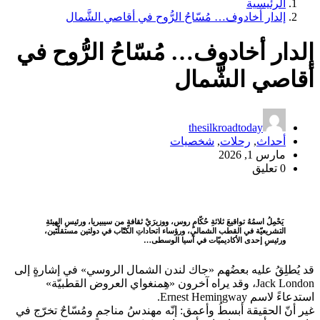
الرئيسية
إلدار أخادوف… مُسّاحُ الرُّوح في أقاصي الشَّمال
إلدار أخادوف… مُسّاحُ الرُّوح في
أقاصي الشَّمال
thesilkroadtoday
أحداث
,
رحلات
,
شخصيات
مارس 1, 2026
0 تعليق
يَحْمِلُ اسمُهُ تواقيعَ ثلاثةِ حُكّامٍ روس، ووزيرَيْ ثقافةٍ من سيبيريا، ورئيسِ الهيئةِ
التشريعيّة في القطب الشمالي، ورؤساء اتحاداتِ الكتّاب في دولتين مستقلّتَين،
ورئيسِ إحدى الأكاديميّات في آسيا الوسطى…
قد يُطلِقُ عليه بعضُهم «جاك لندن الشمال الروسي» في إشارةٍ إلى
Jack London، وقد يراه آخرون «هِمنغواي العروض القطبيّة»
استدعاءً لاسم Ernest Hemingway.
غير أنّ الحقيقة أبسطُ وأعمق: إنّه مهندسُ مناجمٍ ومُسّاحٌ تخرّج في