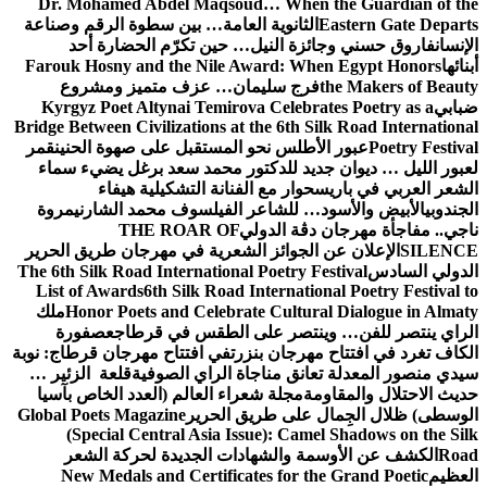
Dr. Mohamed Abdel Maqsoud… When the Guardian of the
Eastern Gate Departs
الثانوية العامة… بين سطوة الرقم وصناعة
الإنسان
فاروق حسني وجائزة النيل… حين تكرّم الحضارة أحد
أبنائها
Farouk Hosny and the Nile Award: When Egypt Honors
the Makers of Beauty
فرج سليمان… عزف متميز ومشروع
ضبابي
Kyrgyz Poet Altynai Temirova Celebrates Poetry as a
Bridge Between Civilizations at the 6th Silk Road International
Poetry Festival
عبور الأطلس نحو المستقبل على صهوة الحنين
قمر
لعبور الليل … ديوان جديد للدكتور محمد سعد برغل يضيء سماء
الشعر العربي في باريس
حوار مع الفنانة التشكيلية هيفاء
الجندوبي
الأبيض والأسود… للشاعر الفيلسوف محمد الشارني
مروة
ناجي.. مفاجأة مهرجان دڨة الدولي
THE ROAR OF
SILENCE
الإعلان عن الجوائز الشعرية في مهرجان طريق الحرير
الدولي السادس
The 6th Silk Road International Poetry Festival
List of Awards
6th Silk Road International Poetry Festival to
Honor Poets and Celebrate Cultural Dialogue in Almaty
ملك
الراي ينتصر للفن… وينتصر على الطقس في قرطاج
عصفورة
الكاف تغرد في افتتاح مهرجان بنزرت
في افتتاح مهرجان قرطاج: نوبة
سيدي منصور المعدلة تعانق مناجاة الراي الصوفية
قلعة الزئير …
حديث الاحتلال والمقاومة
مجلة شعراء العالم (العدد الخاص بآسيا
الوسطى) ظلال الجِمال على طريق الحرير
Global Poets Magazine
(Special Central Asia Issue): Camel Shadows on the Silk
Road
الكشف عن الأوسمة والشهادات الجديدة لحركة الشعر
العظيم
New Medals and Certificates for the Grand Poetic