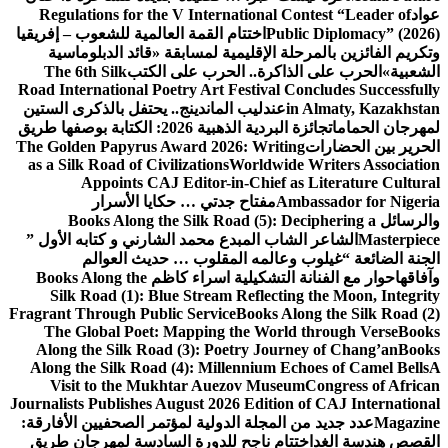
عواد
Regulations for the V International Contest “Leader of
Public Diplomacy” (2026)
اختتام القمة العالمية للشعوب – إفريقيا
وتكريم الفائزين بالمرحلة الإقليمية لمسابقة «قائد الدبلوماسية
الشعبية»
الحرب على الذاكرة.. الحرب على الكتب
The 6th Silk
Road International Poetry Art Festival Concludes Successfully
in Almaty, Kazakhstan
عندليب الماندينج.. يحتفل بالذكرى الستين
لمهرجان الحمامات
جائزة البردية الذهبية 2026: الكتابة بوصفها طريق
الحرير بين الحضارات
The Golden Papyrus Award 2026: Writing
as a Silk Road of Civilizations
Worldwide Writers Association
Appoints CAJ Editor-in-Chief as Literature Cultural
Ambassador for Nigeria
مفتاح جدتي … حكايا الأسرار
والرسائل
Books Along the Silk Road (5): Deciphering a
Masterpiece
الشاعر الشاب المبدع محمد الشارني و كتابه الأول ”
الجنة الضائعة “
غيلوب وعالمه المقلوب … حديث العوالم
وآفاقها
حوار مع الفنانة التشكيلية اسراء كاظم
Books Along the
Silk Road (1): Blue Stream Reflecting the Moon, Integrity
Fragrant Through Public Service
Books Along the Silk Road (2)
The Global Poet: Mapping the World through Verse
Books
Along the Silk Road (3): Poetry Journey of Chang’an
Books
Along the Silk Road (4): Millennium Echoes of Camel Bells
A
Visit to the Mukhtar Auezov Museum
Congress of African
Journalists Publishes August 2026 Edition of CAJ International
Magazine
عدد جديد من المجلة الدولية لمؤتمر الصحفيين الأفارقة:
القصص هندسة الغد
اختتام ناجح للدورة السادسة لمهرجان طريق