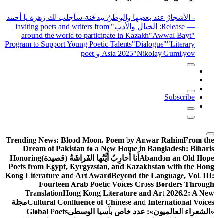
- الأشجارُ عند بعضِها والوطنُ مِدخَنة
-سأجلب لك زهرة يا أحمد
— Release
: الخيال والأدب
" inviting poets and writers from
around the world to participate in Kazakh
"Awwal Bayt"
Program to Support Young Poetic Talents
"Dialogue"
"Literary
"Nikolay Gumilyov و poet
Asia 2025
Subscribe
Trending News:
Blood Moon. Poem by Anwar Rahim
From the
Dream of Pakistan to a New Home in Bangladesh: Biharis
Abandon an Old Hope
أَنا أُحارِبُ أَيَّتُها الفَراشَةُ (قصيدة)
Honoring
Poets from Egypt, Kyrgyzstan, and Kazakhstan with the Hong
Kong Literature and Art Award
Beyond the Language, Vol. III:
Fourteen Arab Poetic Voices Cross Borders Through
Translation
Hong Kong Literature and Art 2026.2: A New
Cultural Confluence of Chinese and International Voices
مجلة
«الشعراء العالميون»: عدد خاص بآسيا الوسطى
Global Poets