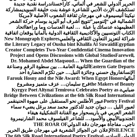
الحرير الدولي للشعر في ألماتي، كازاخستان
دراسة نقدية جديدة
تستكشف الإرث الأدبي للشاعرة عوشة بنت خليفة السويدي
مشاركة
نيكيتا أنيسيموف في مهرجان ثقافة الشعوب الأصلية لأمريكا
الشمالية في “إثنومير”
تتويج أشرف أبو اليزيد بوسام حركة الشعر
العظيم
هذه عدساتك يا عبلة … لعبة العدسات وما وراءها
اتحاد
الكتاب التونسيين والأكاديمية الثقافية الدولية بألمانيا يوقعان اتفاقية
شراكة لتعزيز التعاون الثقافي والعلمي
New Monograph Explores
the Literary Legacy of Ousha bint Khalifa Al Suwaidi
Egyptian
Creator Completes Two-Year Confidential Cinema Innovation
Project and Opens Discussions with Global Studios
Farewell,
Dr. Mohamed Abdel Maqsoud… When the Guardian of the
Eastern Gate Departs
الثانوية العامة… بين سطوة الرقم وصناعة
الإنسان
فاروق حسني وجائزة النيل… حين تكرّم الحضارة أحد
أبنائها
Farouk Hosny and the Nile Award: When Egypt Honors
the Makers of Beauty
فرج سليمان… عزف متميز ومشروع
ضبابي
Kyrgyz Poet Altynai Temirova Celebrates Poetry as a
Bridge Between Civilizations at the 6th Silk Road International
Poetry Festival
عبور الأطلس نحو المستقبل على صهوة الحنين
قمر
لعبور الليل … ديوان جديد للدكتور محمد سعد برغل يضيء سماء
الشعر العربي في باريس
حوار مع الفنانة التشكيلية هيفاء
الجندوبي
الأبيض والأسود… للشاعر الفيلسوف محمد الشارني
مروة
ناجي.. مفاجأة مهرجان دڨة الدولي
THE ROAR OF
SILENCE
الإعلان عن الجوائز الشعرية في مهرجان طريق الحرير
الدولي السادس
The 6th Silk Road International Poetry Festival