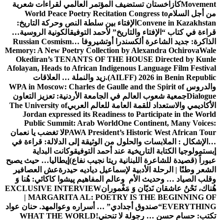
Movement
كازاخستان تستضيف المؤتمر العالمي لقراءات شعرية
من أجل السلام
World Peace Poetry Recitation Congress to
Convene in Kazakhstan
الإفتاء بين سلطة النص وحركة التاريخ:
قراءة في كتاب “الإفتاء والتاريخ” لأحمد التوفيق
الكونية الروسية…
الذاكرة: جديد الشاعرة ألكسندرا أوتشيروفا
Russian Cosmism…
Memory: A New Poetry Collection by Alexandra Ochirova
Wale
Okediran’s TENANTS OF THE HOUSE Directed by Kunle
Afolayan, Heads to African Indigenous Language Film Festival
(AILFF) 2026 in Benin Republic.
زيد والنملة … العلاقات
والدروس
WPA in Moscow: Charles de Gaulle and the Spirit of
Dialogue
جمعية شعوب العالم في الجامعة الأردنية: تعزيز التعاون
الأكاديمي والاستعداد للقمة العامة للعالم العربي
The University of
Jordan expressed its Readiness to Participate in the World
Public Summit: Arab World
One Continent, Many Voices:
PAWA President’s Historic West African Tour
لا تغضب يا نعمان
…الإشكال : الملابسات والحلول
من الوثيقة إلى الدلالة: قراءة في
إبستمولوجيا الكتابة التاريخية عند أحمد التوفيق
وكانت البداية
عبوراً (قصيدة للشاعرة اللبنانية ريتا نجيب نفاع)
إيطاليا… حيث يصبح
الشعر وطنًا | الرحلة الأدبية لإسماعيل دياديه حيدرة
عش العصافير
وقلب الصياد … وحديث الأم وعالم المفاهيم
پیشوا کاکائي: هُنا وَ
هُناك، نَحْنُ عاشقان نَديّان وَ مَغْموران
EXCLUSIVE INTERVIEW
| MARGARITA AL: POETRY IS THE BEGINNING OF
EVERYTHING
“صندوق أجدادي” … أسراره وعوالمه
د. حنان عواد
تكتب: حسام حسن … رجولة لا تنحني!
WHAT THE WORLD