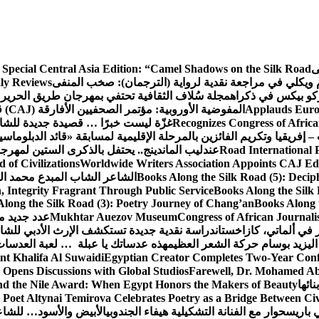
ى
 Special Central Asia Edition: “Camel Shadows on the Silk Road”
م ويكلي في مراجعة نقدية لرواية (الترجمان): صخب المنفى
ly Reviews
كو بيكس في ذكراه
مجلة سُلاف الثقافية تحتفي بمهرجان طريق الحرير 
Applauds Europ
المفوضية الأوروبية: مؤتمر الصحفيين الأفارقة (CAJ) قوة متنامية في مستقبل الإعلام الإفريقي
Recognizes Congress of Africa
غزّة ليست خبرًا … قصيدة جديدة للشاع
– إفريقيا وتكريم الفائزين بالمرحلة الإقليمية لمسابقة «قائد الدبلوماسي
Road International P
عندليب الماندينج.. يحتفل بالذكرى الستين لمهرجا
of Civilizations
Worldwide Writers Association Appoints CAJ Edit
Books Along the Silk Road (5): Decip
الشاعر الشاب المبدع محمد الشا
, Integrity Fragrant Through Public Service
Books Along the Silk 
long the Silk Road (3): Poetry Journey of Chang’an
Books Along 
Congress of African Journali
Mukhtar Auezov Museum
عدد جديد م
في ألماتي، كازاخستان
دراسة نقدية جديدة تستكشف الإرث الأدبي للشا
اليزيد بوسام حركة الشعر العظيم
هذه عدساتك يا عبلة … لعبة العدسات
nt Khalifa Al Suwaidi
Egyptian Creator Completes Two-Year Conf
 Opens Discussions with Global Studios
Farewell, Dr. Mohamed Ab
ائها
d the Nile Award: When Egypt Honors the Makers of Beauty
Poet Altynai Temirova Celebrates Poetry as a Bridge Between Civil
 باريس
حوار مع الفنانة التشكيلية هيفاء الجندوبي
الأبيض والأسود… للشاع