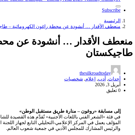
Subscribe
الرئيسية
منعطف الأقدار … أنشودة عن محطة راغون الكهرومائية – طا
منعطف الأقدار … أنشودة عن محطة
طاجيكستان
thesilkroadtoday
أحداث
,
أدب
,
إعلام
,
شخصيات
أبريل 3, 2026
0 تعليق
إلى مسابقة «روغون – منارة طريق مستقبل الوطن»
في فئة «الشعر الفني باللغات الأجنبية» تُقدَّم هذه القصيدة للشا
المؤلف يعمل في المركز الإعلامي-التحليلي التابع لجهاز اللجنة
والرئيس المشارك للمجلس الأدبي في جمعية شعوب العالم.