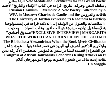
New Medals and Certificates for the Grand Poet
كازاخستان
ن سلطة النص وحركة التاريخ: قراءة في كتاب “الإفتاء والتاريخ” لأحمد
Russian Cosmism… Memory: A New Poetry Collection by A
لعلاقات والدروس
WPA in Moscow: Charles de Gaulle and the
The University of Jordan expressed its Readiness to Particip
: الملابسات والحلول
من الوثيقة إلى الدلالة: قراءة في إبستمولوجيا
ية لإسماعيل دياديه حيدرة
عش العصافير وقلب الصياد … وحديث
EXCLUSIVE INTERVIEW | MARGARITA
“صندوق أجدادي”
WHAT THE WORLD CAN LEARN FROM THE 36TH ME
The Bibliotheca Alexandrina: When the Book Meets Civilizatio
ولي
تكريم الدكتور أشرف أبو اليزيد في قصر ثقافة بنها… عودة شاعر
عن الشعراء | قصيدة للشاعر نيلس هاف
مؤتمر الصحفيين الأفارقة يدين
Congress of African Journalists Condemns Rising Attacks on P
ات إديث بياف بين شجون الصوت ووجع اللون
مهرجان أفلام
Un Viaggio 