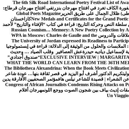
The 6th Silk Road International Poetry Festival List of Aw
ورة الكاف تغرد في افتتاح مهرجان بنزرت
في افتتاح مهرجان قرطاج:
سطى) ظلال الجِمال على طريق الحرير
Global Poets Magazine
New Medals and Certificates for the Grand Poet
كازاخستان
ن سلطة النص وحركة التاريخ: قراءة في كتاب “الإفتاء والتاريخ” لأحمد
Russian Cosmism… Memory: A New Poetry Collection by A
لعلاقات والدروس
WPA in Moscow: Charles de Gaulle and the
The University of Jordan expressed its Readiness to Particip
: الملابسات والحلول
من الوثيقة إلى الدلالة: قراءة في إبستمولوجيا
ية لإسماعيل دياديه حيدرة
عش العصافير وقلب الصياد … وحديث
EXCLUSIVE INTERVIEW | MARGARITA
“صندوق أجدادي”
WHAT THE WORLD CAN LEARN FROM THE 36TH ME
The Bibliotheca Alexandrina: When the Book Meets Civilizatio
ولي
تكريم الدكتور أشرف أبو اليزيد في قصر ثقافة بنها… عودة شاعر
عن الشعراء | قصيدة للشاعر نيلس هاف
مؤتمر الصحفيين الأفارقة يدين
Congress of African Journalists Condemns Rising Attacks on P
ات إديث بياف بين شجون الصوت ووجع اللون
مهرجان أفلام
Un Viaggio 