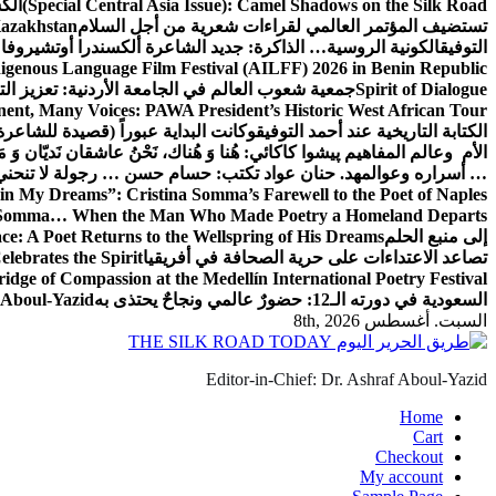
(Special Central Asia Issue): Camel Shadows on the Silk Road
الك
تستضيف المؤتمر العالمي لقراءات شعرية من أجل السلام
Kazakhstan
التوفيق
الكونية الروسية… الذاكرة: جديد الشاعرة ألكسندرا أوتشيروفا
digenous Language Film Festival (AILFF) 2026 in Benin Republic.
Spirit of Dialogue
جمعية شعوب العالم في الجامعة الأردنية: تعزيز التع
ent, Many Voices: PAWA President’s Historic West African Tour
الكتابة التاريخية عند أحمد التوفيق
وكانت البداية عبوراً (قصيدة للشاعرة ا
الأم وعالم المفاهيم
پیشوا کاکائي: هُنا وَ هُناك، نَحْنُ عاشقان نَديّان وَ 
… أسراره وعوالمه
د. حنان عواد تكتب: حسام حسن … رجولة لا تنحني
in My Dreams”: Cristina Somma’s Farewell to the Poet of Naples
o Somma… When the Man Who Made Poetry a Homeland Departs
إلى منبع الحلم
e: A Poet Returns to the Wellspring of His Dreams
تصاعد الاعتداءات على حرية الصحافة في أفريقيا
elebrates the Spirit
ridge of Compassion at the Medellín International Poetry Festival
السعودية في دورته الـ12: حضورٌ عالمي ونجاحٌ يحتذى به
f Aboul-Yazid
السبت. أغسطس 8th, 2026
Editor-in-Chief: Dr. Ashraf Aboul-Yazid
Home
Cart
Checkout
My account