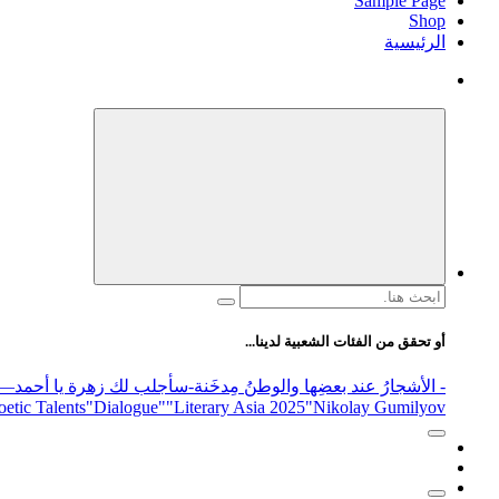
Sample Page
Shop
الرئيسية
البحث
عن:
أو تحقق من الفئات الشعبية لدينا...
- الأشجارُ عند بعضِها والوطنُ مِدخَنة
-سأجلب لك زهرة يا أحمد
elease
"Nikolay Gumilyov و poet
"Literary Asia 2025
"Dialogue"
etic Talents