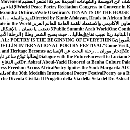
شف عن الأوسمة والشهادات الجديدة لحركة الشعر العظيم
ic Movement
World Peace Poetry Recitation Congress to Convene in 
الإفتاء بي
lexandra Ochirova
Wale Okediran’s TENANTS OF THE HOUSE
Directed by Kunle Afolayan, Heads to African In
زيد والنملة … ا
اون الأكاديمي والاستعداد للقمة العامة للعالم العربي
ate in the World
One Contin
Public Summit: Arab World
لا تغضب يا نعمان …الإشكال 
للبنانية ريتا نجيب نفاع)
إيطاليا… حيث يصبح الشعر وطنًا | الرحلة الأدب
مَغْموران
 AL: POETRY IS THE BEGINNING OF EVERYTHING
!
“Come Visit
DELLÍN INTERNATIONAL POETRY FESTIVAL
Me 
إدجار موران… رحلة البحث عن الإنسان
n and Heritage Becomes a
Farewell to Lucian
Dialogue with the Future
إيطاليا تودّع شاعر ناب
Dr. Ashraf Aboul-Yazid Honored at Benha Culture Palac
في الدفاع 
ress Freedom Across Africa
Poetry Ignites the Soul: Margarita Al C
Poetry as a B
of the 36th Medellín International Poetry Festival
ملصق
che Diventa Civiltà: Il Progetto della Via della Seta del Dr. Ashra