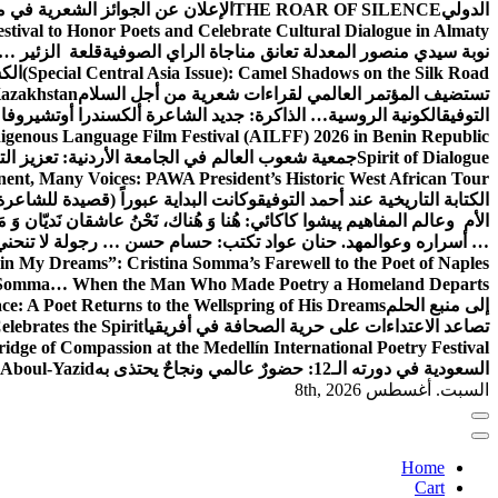
الدولي
THE ROAR OF SILENCE
الإعلان عن الجوائز الشعرية في
estival to Honor Poets and Celebrate Cultural Dialogue in Almaty
نوبة سيدي منصور المعدلة تعانق مناجاة الراي الصوفية
قلعة الزئير … 
(Special Central Asia Issue): Camel Shadows on the Silk Road
الك
تستضيف المؤتمر العالمي لقراءات شعرية من أجل السلام
Kazakhstan
التوفيق
الكونية الروسية… الذاكرة: جديد الشاعرة ألكسندرا أوتشيروفا
digenous Language Film Festival (AILFF) 2026 in Benin Republic.
Spirit of Dialogue
جمعية شعوب العالم في الجامعة الأردنية: تعزيز التع
ent, Many Voices: PAWA President’s Historic West African Tour
الكتابة التاريخية عند أحمد التوفيق
وكانت البداية عبوراً (قصيدة للشاعرة ا
الأم وعالم المفاهيم
پیشوا کاکائي: هُنا وَ هُناك، نَحْنُ عاشقان نَديّان وَ 
… أسراره وعوالمه
د. حنان عواد تكتب: حسام حسن … رجولة لا تنحني
in My Dreams”: Cristina Somma’s Farewell to the Poet of Naples
o Somma… When the Man Who Made Poetry a Homeland Departs
إلى منبع الحلم
e: A Poet Returns to the Wellspring of His Dreams
تصاعد الاعتداءات على حرية الصحافة في أفريقيا
elebrates the Spirit
ridge of Compassion at the Medellín International Poetry Festival
السعودية في دورته الـ12: حضورٌ عالمي ونجاحٌ يحتذى به
f Aboul-Yazid
السبت. أغسطس 8th, 2026
Home
Cart