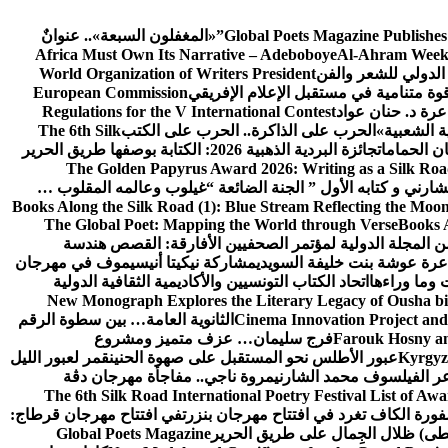
Global Poets Magazine Publishes
«المغفلون السبعة».. عنوانٌ
Africa Must Own Its Narrative – Adeboboye
Al-Ahram Week
الدولي للشعر والفن
World Organization of Writers President
European Commission
رة د. حنان عواد
Regulations for the V International Contest
ة الشعبية»
الحرب على الذاكرة.. الحرب على الكتب
The 6th Silk
ن الحمامات
جائزة البردية الذهبية 2026: الكتابة بوصفها طريق الحرير
The Golden Papyrus Award 2026: Writing as a Silk Road 
رني و كتابه الأول ” الجنة الضائعة “
غيلوب وعالمه المقلوب …
Books Along the Silk Road (1): Blue Stream Reflecting the Moon
The Global Poet: Mapping the World through Verse
Books A
ن المجلة الدولية لمؤتمر الصحفيين الأفارقة: القصص هندسة
عرة عوشة بنت خليفة السويدي
مشاركة نيكيتا أنيسيموف في مهرجان
 وما وراءها
اتحاد الكتاب التونسيين والأكاديمية الثقافية الدولية
New Monograph Explores the Literary Legacy of Ousha bi
Cinema Innovation Project and
الثانوية العامة… بين سطوة الرقم
Farouk Hosny an
فرج سليمان… عزف متميز ومشروع
Kyrgyz 
عبور الأطلس نحو المستقبل على صهوة الحنين
قمر لعبور الليل
ر الفيلسوف محمد الشارني
مروة ناجي.. مفاجأة مهرجان دڨة
The 6th Silk Road International Poetry Festival List of Aw
ورة الكاف تغرد في افتتاح مهرجان بنزرت
في افتتاح مهرجان قرطاج:
سطى) ظلال الجِمال على طريق الحرير
Global Poets Magazine