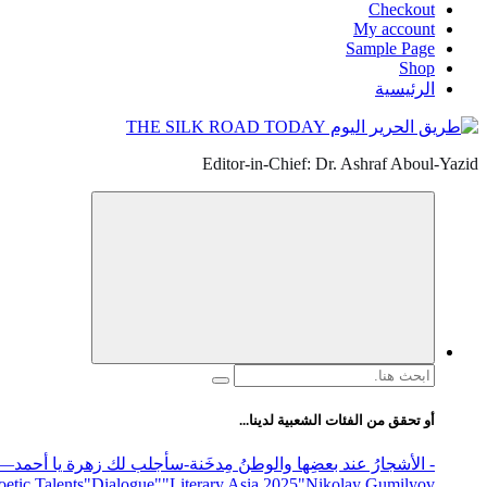
Checkout
My account
Sample Page
Shop
الرئيسية
Editor-in-Chief: Dr. Ashraf Aboul-Yazid
البحث
عن:
أو تحقق من الفئات الشعبية لدينا...
- الأشجارُ عند بعضِها والوطنُ مِدخَنة
-سأجلب لك زهرة يا أحمد
elease
"Nikolay Gumilyov و poet
"Literary Asia 2025
"Dialogue"
etic Talents