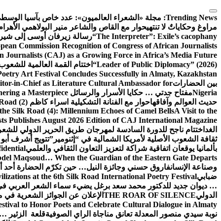
التجاوز
إلى
Trending News:
مجلة «الشعراء العالميون»: عدد خاص بآسيا الوسط
المحتوى
مراوغ وحكاياتٌ لا تنتهي
حوار مع القاص والشاعر منير البولاهمي
الأهرا
“The Interpreter”: Exile’s cacophany
رسالة زيرفان أوسى إلى شير
ean Commission Recognition of Congress of African Journalists
n Journalists (CAJ) as a Growing Force in Africa’s Media Future
“Leader of Public Diplomacy” (2026)
اختتام القمة العالمية للشعوب 
oetry Art Festival Concludes Successfully in Almaty, Kazakhstan
بين الحضارات
or-in-Chief as Literature Cultural Ambassador for
Nigeria
مفتاح جدتي … حكايا الأسرار والرسائل
hering a Masterpiece
حديث العوالم وآفاقها
حوار مع الفنانة التشكيلية اسراء كاظم
Road (2)
the Silk Road (4): Millennium Echoes of Camel Bells
A Visit to the
sts Publishes August 2026 Edition of CAJ International Magazine
الغد
اختتام ناجح للدورة السادسة لمهرجان طريق الحرير الدولي للشعر 
ثقافة الشعوب الأصلية لأمريكا الشمالية في “إثنومير”
تتويج أشرف أبو 
بألمانيا يوقعان اتفاقية شراكة لتعزيز التعاون الثقافي والعلمي
idential
del Maqsoud… When the Guardian of the Eastern Gate Departs
وصناعة الإنسان
فاروق حسني وجائزة النيل… حين تكرّم الحضارة أحد أبن
ضبابي
izations at the 6th Silk Road International Poetry Festival
… ديوان جديد للدكتور محمد سعد برغل يضيء سماء الشعر العربي في
الدولي
THE ROAR OF SILENCE
الإعلان عن الجوائز الشعرية في
estival to Honor Poets and Celebrate Cultural Dialogue in Almaty
نوبة سيدي منصور المعدلة تعانق مناجاة الراي الصوفية
قلعة الزئير … 