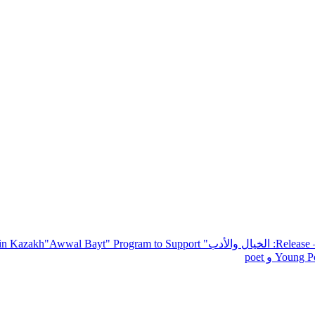
— R
: الخيال والأدب
" inviting poets and writers from around the world to participate in Kazakh
"Awwal Bayt" Program to Support
Young Po