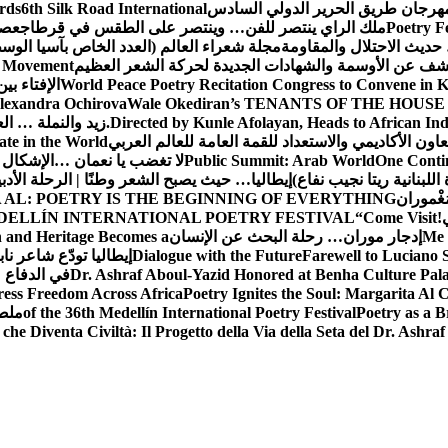
 مهرجان طريق الحرير الدولي السادس
6th Silk Road International
ards
Poetry F
ملك الراي ينتصر للفن… وينتصر على الطقس في قرطاج
عصف
حديث الاحتلال والمقاومة
مجلة شعراء العالم (العدد الخاص بآسيا الو
شف عن الأوسمة والشهادات الجديدة لحركة الشعر العظيم
ic Movement
World Peace Poetry Recitation Congress to Convene in 
الإفتاء بي
lexandra Ochirova
Wale Okediran’s TENANTS OF THE HOUSE
Directed by Kunle Afolayan, Heads to African In
زيد والنملة … ا
اون الأكاديمي والاستعداد للقمة العامة للعالم العربي
ate in the World
One Contin
Public Summit: Arab World
لا تغضب يا نعمان …الإشكال 
للبنانية ريتا نجيب نفاع)
إيطاليا… حيث يصبح الشعر وطنًا | الرحلة الأدب
مَغْموران
 AL: POETRY IS THE BEGINNING OF EVERYTHING
!
“Come Visit
DELLÍN INTERNATIONAL POETRY FESTIVAL
Me 
إدجار موران… رحلة البحث عن الإنسان
n and Heritage Becomes a
Farewell to Lucian
Dialogue with the Future
إيطاليا تودّع شاعر ناب
Dr. Ashraf Aboul-Yazid Honored at Benha Culture Palac
في الدفاع 
ress Freedom Across Africa
Poetry Ignites the Soul: Margarita Al C
Poetry as a B
of the 36th Medellín International Poetry Festival
ملصق
che Diventa Civiltà: Il Progetto della Via della Seta del Dr. Ashra