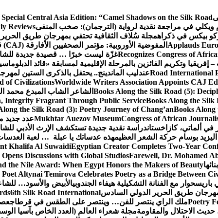
ى
 Special Central Asia Edition: “Camel Shadows on the Silk Road”
م ويكلي في مراجعة نقدية لرواية (الترجمان): صخب المنفى
ly Reviews
كو بيكس في ذكراه
مجلة سُلاف الثقافية تحتفي بمهرجان طريق الحرير 
Applauds Europ
المفوضية الأوروبية: مؤتمر الصحفيين الأفارقة (CAJ) قوة متنامية في مستقبل الإعلام الإفريقي
Recognizes Congress of Africa
غزّة ليست خبرًا … قصيدة جديدة للشاع
– إفريقيا وتكريم الفائزين بالمرحلة الإقليمية لمسابقة «قائد الدبلوماسي
Road International P
عندليب الماندينج.. يحتفل بالذكرى الستين لمهرجا
of Civilizations
Worldwide Writers Association Appoints CAJ Edit
Books Along the Silk Road (5): Decip
الشاعر الشاب المبدع محمد الشا
, Integrity Fragrant Through Public Service
Books Along the Silk 
long the Silk Road (3): Poetry Journey of Chang’an
Books Along 
Congress of African Journali
Mukhtar Auezov Museum
عدد جديد م
في ألماتي، كازاخستان
دراسة نقدية جديدة تستكشف الإرث الأدبي للشا
اليزيد بوسام حركة الشعر العظيم
هذه عدساتك يا عبلة … لعبة العدسات
nt Khalifa Al Suwaidi
Egyptian Creator Completes Two-Year Conf
 Opens Discussions with Global Studios
Farewell, Dr. Mohamed Ab
ائها
d the Nile Award: When Egypt Honors the Makers of Beauty
Poet Altynai Temirova Celebrates Poetry as a Bridge Between Civil
 باريس
حوار مع الفنانة التشكيلية هيفاء الجندوبي
الأبيض والأسود… للشاع
 مهرجان طريق الحرير الدولي السادس
6th Silk Road International
ards
Poetry F
ملك الراي ينتصر للفن… وينتصر على الطقس في قرطاج
عصف
حديث الاحتلال والمقاومة
مجلة شعراء العالم (العدد الخاص بآسيا الو