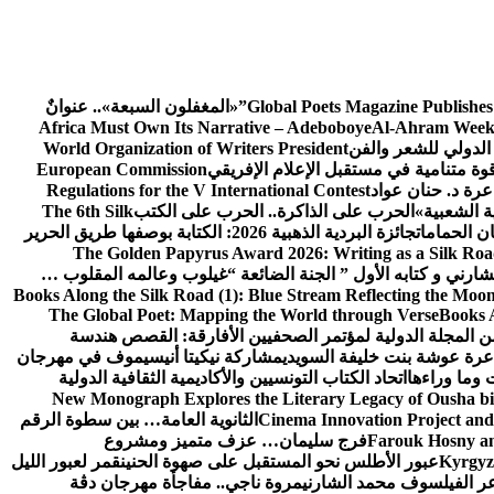
Global Poets Magazine Publishes
«المغفلون السبعة».. عنوانٌ
Africa Must Own Its Narrative – Adeboboye
Al-Ahram Week
الدولي للشعر والفن
World Organization of Writers President
European Commission
رة د. حنان عواد
Regulations for the V International Contest
ة الشعبية»
الحرب على الذاكرة.. الحرب على الكتب
The 6th Silk
ن الحمامات
جائزة البردية الذهبية 2026: الكتابة بوصفها طريق الحرير
The Golden Papyrus Award 2026: Writing as a Silk Road 
رني و كتابه الأول ” الجنة الضائعة “
غيلوب وعالمه المقلوب …
Books Along the Silk Road (1): Blue Stream Reflecting the Moon
The Global Poet: Mapping the World through Verse
Books A
ن المجلة الدولية لمؤتمر الصحفيين الأفارقة: القصص هندسة
عرة عوشة بنت خليفة السويدي
مشاركة نيكيتا أنيسيموف في مهرجان
 وما وراءها
اتحاد الكتاب التونسيين والأكاديمية الثقافية الدولية
New Monograph Explores the Literary Legacy of Ousha bi
Cinema Innovation Project and
الثانوية العامة… بين سطوة الرقم
Farouk Hosny an
فرج سليمان… عزف متميز ومشروع
Kyrgyz 
عبور الأطلس نحو المستقبل على صهوة الحنين
قمر لعبور الليل
ر الفيلسوف محمد الشارني
مروة ناجي.. مفاجأة مهرجان دڨة