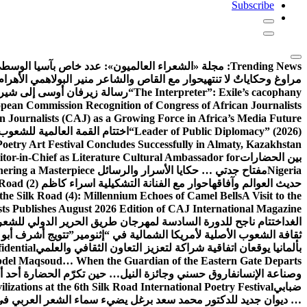
Subscribe
Trending News:
مجلة «الشعراء العالميون»: عدد خاص بآسيا الوسط
مراوغ وحكاياتٌ لا تنتهي
حوار مع القاص والشاعر منير البولاهمي
الأهرا
“The Interpreter”: Exile’s cacophany
رسالة زيرفان أوسى إلى شير
ean Commission Recognition of Congress of African Journalists
n Journalists (CAJ) as a Growing Force in Africa’s Media Future
“Leader of Public Diplomacy” (2026)
اختتام القمة العالمية للشعوب 
oetry Art Festival Concludes Successfully in Almaty, Kazakhstan
بين الحضارات
or-in-Chief as Literature Cultural Ambassador for
Nigeria
مفتاح جدتي … حكايا الأسرار والرسائل
hering a Masterpiece
حديث العوالم وآفاقها
حوار مع الفنانة التشكيلية اسراء كاظم
Road (2)
the Silk Road (4): Millennium Echoes of Camel Bells
A Visit to the
sts Publishes August 2026 Edition of CAJ International Magazine
الغد
اختتام ناجح للدورة السادسة لمهرجان طريق الحرير الدولي للشعر 
ثقافة الشعوب الأصلية لأمريكا الشمالية في “إثنومير”
تتويج أشرف أبو 
بألمانيا يوقعان اتفاقية شراكة لتعزيز التعاون الثقافي والعلمي
idential
del Maqsoud… When the Guardian of the Eastern Gate Departs
وصناعة الإنسان
فاروق حسني وجائزة النيل… حين تكرّم الحضارة أحد أبن
ضبابي
izations at the 6th Silk Road International Poetry Festival
… ديوان جديد للدكتور محمد سعد برغل يضيء سماء الشعر العربي في