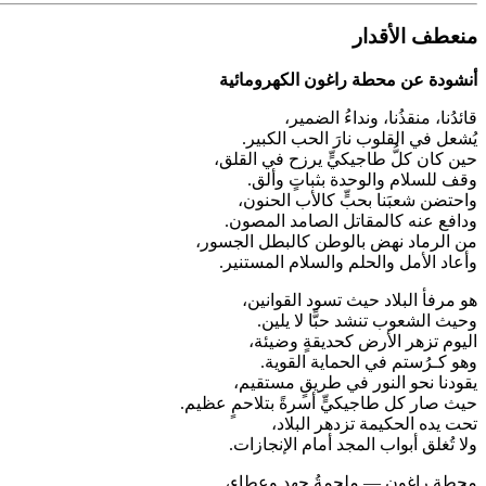
منعطف الأقدار
أنشودة عن محطة راغون الكهرومائية
قائدُنا، منقذُنا، ونداءُ الضمير،
يُشعل في القلوب نارَ الحب الكبير.
حين كان كلُّ طاجيكيٍّ يرزح في القلق،
وقف للسلام والوحدة بثباتٍ وألق.
واحتضن شعبَنا بحبٍّ كالأب الحنون،
ودافع عنه كالمقاتل الصامد المصون.
من الرماد نهض بالوطن كالبطل الجسور،
وأعاد الأمل والحلم والسلام المستنير.
هو مرفأ البلاد حيث تسود القوانين،
وحيث الشعوب تنشد حبًّا لا يلين.
اليوم تزهر الأرض كحديقةٍ وضيئة،
وهو كـرُستم في الحماية القوية.
يقودنا نحو النور في طريقٍ مستقيم،
حيث صار كل طاجيكيٍّ أسرةً بتلاحمٍ عظيم.
تحت يده الحكيمة تزدهر البلاد،
ولا تُغلق أبواب المجد أمام الإنجازات.
محطة راغون — ملحمةُ جهدٍ وعطاء،