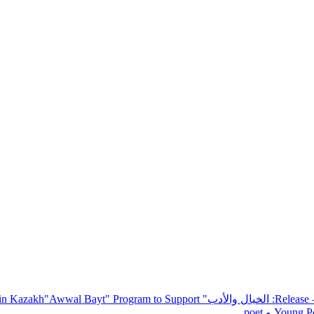
— R
: الخيال والأدب
" inviting poets and writers from around the world to participate in Kazakh
"Awwal Bayt" Program to Support
Young Po