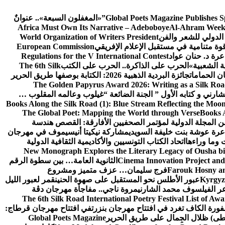
Global Poets Magazine Publishes S
«المغفلون السبعة».. عنوانٌ
Africa Must Own Its Narrative – Adeboboye
Al-Ahram Week
الدولي للشعر والفن
World Organization of Writers President
European Commission
رة د. حنان عواد
Regulations for the V International Contest
ة الشعبية»
الحرب على الذاكرة.. الحرب على الكتب
The 6th Silk
ن الحمامات
جائزة البردية الذهبية 2026: الكتابة بوصفها طريق الحرير
The Golden Papyrus Award 2026: Writing as a Silk Road 
رني و كتابه الأول ” الجنة الضائعة “
غيلوب وعالمه المقلوب …
Books Along the Silk Road (1): Blue Stream Reflecting the Moon
The Global Poet: Mapping the World through Verse
Books A
ن المجلة الدولية لمؤتمر الصحفيين الأفارقة: القصص هندسة
عرة عوشة بنت خليفة السويدي
مشاركة نيكيتا أنيسيموف في مهرجان
 وما وراءها
اتحاد الكتاب التونسيين والأكاديمية الثقافية الدولية
New Monograph Explores the Literary Legacy of Ousha bi
Cinema Innovation Project and
الثانوية العامة… بين سطوة الرقم
Farouk Hosny an
فرج سليمان… عزف متميز ومشروع
Kyrgyz 
عبور الأطلس نحو المستقبل على صهوة الحنين
قمر لعبور الليل
ر الفيلسوف محمد الشارني
مروة ناجي.. مفاجأة مهرجان دڨة
The 6th Silk Road International Poetry Festival List of Aw
ورة الكاف تغرد في افتتاح مهرجان بنزرت
في افتتاح مهرجان قرطاج:
سطى) ظلال الجِمال على طريق الحرير
Global Poets Magazine