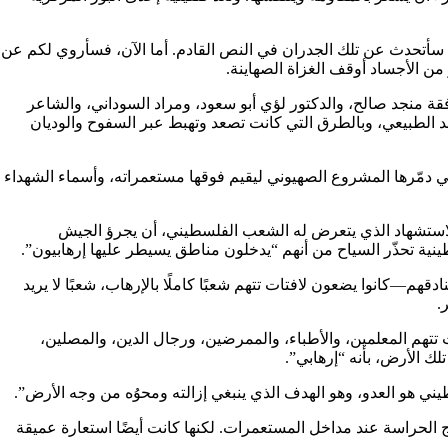
ني سأتحدث عن تلك الجدران في النص القادم. أما الآن، فسأروي لكم عن
من الأجساد أوقف الغزاة الصهاينة.
عام 2022، سافرنا إلى قلقيلية برفقة منجد صالح، والدكتور لؤي أبو سعود، ومراد السوداني، والشاعر
د الطبيعي، وبالطرق التي كانت تصعد وتهبط عبر السفوح والوديان
تي دمّرها المشروع الصهيوني ليقيم فوقها مستعمراته، وأسماء الشهداء
والاستشهاد الذي يتعرض له الشعب الفلسطيني، أن يجرؤ الجيش
ينية تحذّر السياح من أنهم “يدخلون مناطق يسيطر عليها إرهابيون”.
هم—كانوا يضعون لافتات تتهم شعبًا كاملًا بالإرهاب، شعبًا لا يريد
.
تهم المعلمين، والأطباء، والممرضين، ورجال الدين، والمصلين،
ك الأرض، بأنه “إرهابي”.
ني هو العدو، وهو الهدف الذي ينبغي إزالته ومحوُه من وجه الأرض”.
اج الحراسة عند مداخل المستعمرات. لكنها كانت أيضًا استعارة عميقة