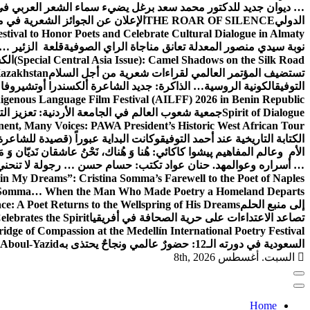
… ديوان جديد للدكتور محمد سعد برغل يضيء سماء الشعر العربي في
الدولي
THE ROAR OF SILENCE
الإعلان عن الجوائز الشعرية في
estival to Honor Poets and Celebrate Cultural Dialogue in Almaty
نوبة سيدي منصور المعدلة تعانق مناجاة الراي الصوفية
قلعة الزئير … 
(Special Central Asia Issue): Camel Shadows on the Silk Road
الك
تستضيف المؤتمر العالمي لقراءات شعرية من أجل السلام
Kazakhstan
التوفيق
الكونية الروسية… الذاكرة: جديد الشاعرة ألكسندرا أوتشيروفا
digenous Language Film Festival (AILFF) 2026 in Benin Republic.
Spirit of Dialogue
جمعية شعوب العالم في الجامعة الأردنية: تعزيز التع
ent, Many Voices: PAWA President’s Historic West African Tour
الكتابة التاريخية عند أحمد التوفيق
وكانت البداية عبوراً (قصيدة للشاعرة ا
الأم وعالم المفاهيم
پیشوا کاکائي: هُنا وَ هُناك، نَحْنُ عاشقان نَديّان وَ 
… أسراره وعوالمه
د. حنان عواد تكتب: حسام حسن … رجولة لا تنحني
in My Dreams”: Cristina Somma’s Farewell to the Poet of Naples
o Somma… When the Man Who Made Poetry a Homeland Departs
إلى منبع الحلم
e: A Poet Returns to the Wellspring of His Dreams
تصاعد الاعتداءات على حرية الصحافة في أفريقيا
elebrates the Spirit
ridge of Compassion at the Medellín International Poetry Festival
السعودية في دورته الـ12: حضورٌ عالمي ونجاحٌ يحتذى به
f Aboul-Yazid
السبت. أغسطس 8th, 2026
Home