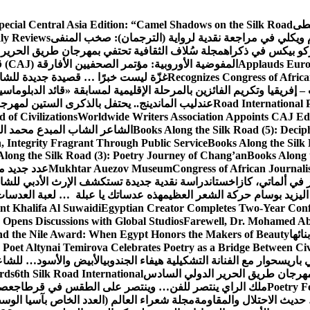
سطى
pecial Central Asia Edition: “Camel Shadows on the Silk Road”
م ويكلي في مراجعة نقدية لرواية (الترجمان): صخب المنفى
ly Reviews
كو بيكس في ذكراه
مجلة سُلاف الثقافية تحتفي بمهرجان طريق الحرير 
Applauds Europ
المفوضية الأوروبية: مؤتمر الصحفيين الأفارقة (CAJ) قوة متنامية في مستقبل الإعلام الإفريقي
Recognizes Congress of Africa
غزّة ليست خبرًا … قصيدة جديدة للشاع
– إفريقيا وتكريم الفائزين بالمرحلة الإقليمية لمسابقة «قائد الدبلوماسي
Road International P
عندليب الماندينج.. يحتفل بالذكرى الستين لمهرجا
of Civilizations
Worldwide Writers Association Appoints CAJ Edit
Books Along the Silk Road (5): Decip
الشاعر الشاب المبدع محمد الشا
, Integrity Fragrant Through Public Service
Books Along the Silk 
long the Silk Road (3): Poetry Journey of Chang’an
Books Along 
Congress of African Journali
Mukhtar Auezov Museum
عدد جديد م
في ألماتي، كازاخستان
دراسة نقدية جديدة تستكشف الإرث الأدبي للشا
اليزيد بوسام حركة الشعر العظيم
هذه عدساتك يا عبلة … لعبة العدسات
nt Khalifa Al Suwaidi
Egyptian Creator Completes Two-Year Conf
 Opens Discussions with Global Studios
Farewell, Dr. Mohamed Ab
ائها
d the Nile Award: When Egypt Honors the Makers of Beauty
Poet Altynai Temirova Celebrates Poetry as a Bridge Between Civil
 باريس
حوار مع الفنانة التشكيلية هيفاء الجندوبي
الأبيض والأسود… للشاع
 مهرجان طريق الحرير الدولي السادس
6th Silk Road International
ards
Poetry F
ملك الراي ينتصر للفن… وينتصر على الطقس في قرطاج
عصف
حديث الاحتلال والمقاومة
مجلة شعراء العالم (العدد الخاص بآسيا الو