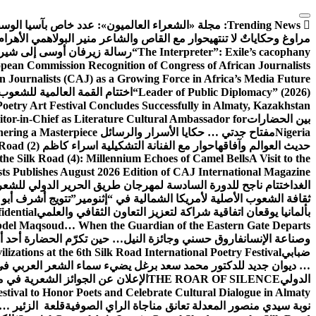
التجاوز
Trending News:
إلى
مجلة «الشعراء العالميون»: عدد خاص بآسيا الو
المحتوى
مراوغ وحكاياتٌ لا تنتهي
حوار مع القاص والشاعر منير البولاهمي
الأهرا
“The Interpreter”: Exile’s cacophany
رسالة زيرفان أوسى إلى شير
ean Commission Recognition of Congress of African Journalists
n Journalists (CAJ) as a Growing Force in Africa’s Media Future
“Leader of Public Diplomacy” (2026)
اختتام القمة العالمية للشعوب 
oetry Art Festival Concludes Successfully in Almaty, Kazakhstan
بين الحضارات
or-in-Chief as Literature Cultural Ambassador for
Nigeria
مفتاح جدتي … حكايا الأسرار والرسائل
hering a Masterpiece
حديث العوالم وآفاقها
حوار مع الفنانة التشكيلية اسراء كاظم
Road (2)
the Silk Road (4): Millennium Echoes of Camel Bells
A Visit to the
sts Publishes August 2026 Edition of CAJ International Magazine
الغد
اختتام ناجح للدورة السادسة لمهرجان طريق الحرير الدولي للشعر 
ثقافة الشعوب الأصلية لأمريكا الشمالية في “إثنومير”
تتويج أشرف أبو 
بألمانيا يوقعان اتفاقية شراكة لتعزيز التعاون الثقافي والعلمي
idential
del Maqsoud… When the Guardian of the Eastern Gate Departs
وصناعة الإنسان
فاروق حسني وجائزة النيل… حين تكرّم الحضارة أحد أبن
ضبابي
izations at the 6th Silk Road International Poetry Festival
… ديوان جديد للدكتور محمد سعد برغل يضيء سماء الشعر العربي في
الدولي
THE ROAR OF SILENCE
الإعلان عن الجوائز الشعرية في
estival to Honor Poets and Celebrate Cultural Dialogue in Almaty
نوبة سيدي منصور المعدلة تعانق مناجاة الراي الصوفية
قلعة الزئير … 