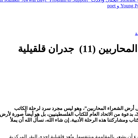
Young Po
 جدران قلقيلية
ى أرض الشعراء المحاربين”، وهو ليس مجرد سرد لرحلة الكاتب
والناشط الاجتماعي ليوناردو هيرمان عبر فلسطين في يوليو/تموز 2022، بدعوة من الاتحاد العام للكتاب الفلسطينيين، بل هو أيضاً صورة لأرض
ب ومشاركتنا هذه الرحلة الأدبية. إن شاء الله، نسأل الله أن يملأ
يشعر بالمقاومة ويتنفسها. وتُعد قلقيلية إحدى البؤر المركزية