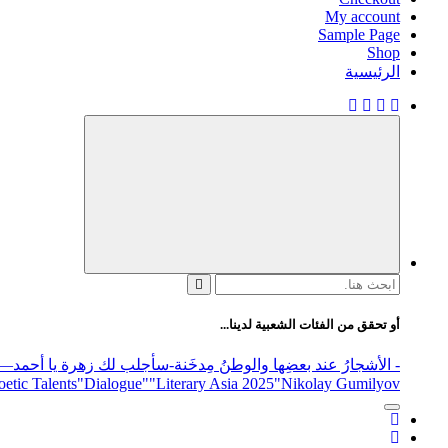
My account
Sample Page
Shop
الرئيسية
البحث
عن:
أو تحقق من الفئات الشعبية لدينا...
- الأشجارُ عند بعضِها والوطنُ مِدخَنة
-سأجلب لك زهرة يا أحمد
elease
"Nikolay Gumilyov و poet
"Literary Asia 2025
"Dialogue"
etic Talents