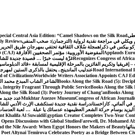
سطى
pecial Central Asia Edition: “Camel Shadows on the Silk Road”
م ويكلي في مراجعة نقدية لرواية (الترجمان): صخب المنفى
ly Reviews
كو بيكس في ذكراه
مجلة سُلاف الثقافية تحتفي بمهرجان طريق الحرير 
Applauds Europ
المفوضية الأوروبية: مؤتمر الصحفيين الأفارقة (CAJ) قوة متنامية في مستقبل الإعلام الإفريقي
Recognizes Congress of Africa
غزّة ليست خبرًا … قصيدة جديدة للشاع
– إفريقيا وتكريم الفائزين بالمرحلة الإقليمية لمسابقة «قائد الدبلوماسي
Road International P
عندليب الماندينج.. يحتفل بالذكرى الستين لمهرجا
of Civilizations
Worldwide Writers Association Appoints CAJ Edit
Books Along the Silk Road (5): Decip
الشاعر الشاب المبدع محمد الشا
, Integrity Fragrant Through Public Service
Books Along the Silk 
long the Silk Road (3): Poetry Journey of Chang’an
Books Along 
Congress of African Journali
Mukhtar Auezov Museum
عدد جديد م
في ألماتي، كازاخستان
دراسة نقدية جديدة تستكشف الإرث الأدبي للشا
اليزيد بوسام حركة الشعر العظيم
هذه عدساتك يا عبلة … لعبة العدسات
nt Khalifa Al Suwaidi
Egyptian Creator Completes Two-Year Conf
 Opens Discussions with Global Studios
Farewell, Dr. Mohamed Ab
ائها
d the Nile Award: When Egypt Honors the Makers of Beauty
Poet Altynai Temirova Celebrates Poetry as a Bridge Between Civil