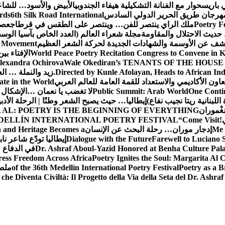
 باريس
حوار مع الفنانة التشكيلية هيفاء الجندوبي
الأبيض والأسود… للشاع
 مهرجان طريق الحرير الدولي السادس
6th Silk Road International
ards
Poetry F
ملك الراي ينتصر للفن… وينتصر على الطقس في قرطاج
عصف
حديث الاحتلال والمقاومة
مجلة شعراء العالم (العدد الخاص بآسيا الو
شف عن الأوسمة والشهادات الجديدة لحركة الشعر العظيم
ic Movement
World Peace Poetry Recitation Congress to Convene in 
الإفتاء بي
lexandra Ochirova
Wale Okediran’s TENANTS OF THE HOUSE
Directed by Kunle Afolayan, Heads to African In
زيد والنملة … ا
اون الأكاديمي والاستعداد للقمة العامة للعالم العربي
ate in the World
One Contin
Public Summit: Arab World
لا تغضب يا نعمان …الإشكال 
للبنانية ريتا نجيب نفاع)
إيطاليا… حيث يصبح الشعر وطنًا | الرحلة الأدب
مَغْموران
 AL: POETRY IS THE BEGINNING OF EVERYTHING
!
“Come Visit
DELLÍN INTERNATIONAL POETRY FESTIVAL
Me 
إدجار موران… رحلة البحث عن الإنسان
n and Heritage Becomes a
Farewell to Lucian
Dialogue with the Future
إيطاليا تودّع شاعر ناب
Dr. Ashraf Aboul-Yazid Honored at Benha Culture Palac
في الدفاع 
ress Freedom Across Africa
Poetry Ignites the Soul: Margarita Al C
Poetry as a B
of the 36th Medellín International Poetry Festival
ملصق
che Diventa Civiltà: Il Progetto della Via della Seta del Dr. Ashra