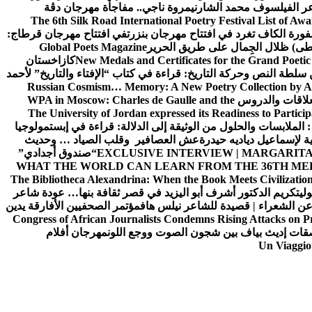
ر الفيلسوف محمد الشارني
مروة ناجي.. مفاجأة مهرجان دڨة
The 6th Silk Road International Poetry Festival List of Aw
ورة الكاف تغرد في افتتاح مهرجان بنزرت
في افتتاح مهرجان قرطاج:
سطى) ظلال الجِمال على طريق الحرير
Global Poets Magazine
New Medals and Certificates for the Grand Poet
كازاخستان
ن سلطة النص وحركة التاريخ: قراءة في كتاب “الإفتاء والتاريخ” لأحمد
Russian Cosmism… Memory: A New Poetry Collection by A
لعلاقات والدروس
WPA in Moscow: Charles de Gaulle and the
The University of Jordan expressed its Readiness to Particip
: الملابسات والحلول
من الوثيقة إلى الدلالة: قراءة في إبستمولوجيا
ية لإسماعيل دياديه حيدرة
عش العصافير وقلب الصياد … وحديث
EXCLUSIVE INTERVIEW | MARGARITA
“صندوق أجدادي”
WHAT THE WORLD CAN LEARN FROM THE 36TH ME
The Bibliotheca Alexandrina: When the Book Meets Civilizatio
ولي
تكريم الدكتور أشرف أبو اليزيد في قصر ثقافة بنها… عودة شاعر
عن الشعراء | قصيدة للشاعر نيلس هاف
مؤتمر الصحفيين الأفارقة يدين
Congress of African Journalists Condemns Rising Attacks on P
ات إديث بياف بين شجون الصوت ووجع اللون
مهرجان أفلام
Un Viaggio 