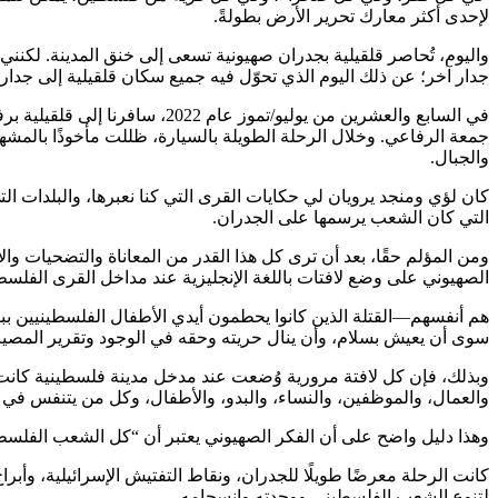
لإحدى أكثر معارك تحرير الأرض بطولةً.
واليوم، تُحاصر قلقيلية بجدران صهيونية تسعى إلى خنق المدينة. لكن
جدار آخر؛ عن ذلك اليوم الذي تحوّل فيه جميع سكان قلقيلية إلى جدار 
في السابع والعشرين من يوليو/تموز 
جمعة الرفاعي. وخلال الرحلة الطويلة بالسيارة، ظللت مأخوذًا بالمشه
والجبال.
كان لؤي ومنجد يرويان لي حكايات القرى التي كنا نعبرها، والبلدات ال
التي كان الشعب يرسمها على الجدران.
ومن المؤلم حقًا، بعد أن ترى كل هذا القدر من المعاناة والتضحيات 
الصهيوني على وضع لافتات باللغة الإنجليزية عند مداخل القرى الفلسط
هم أنفسهم—القتلة الذين كانوا يحطمون أيدي الأطفال الفلسطينيين ببنادق
سوى أن يعيش بسلام، وأن ينال حريته وحقه في الوجود وتقرير المصير
وبذلك، فإن كل لافتة مرورية وُضعت عند مدخل مدينة فلسطينية كانت ت
والعمال، والموظفين، والنساء، والبدو، والأطفال، وكل من يتنفس في تل
وهذا دليل واضح على أن الفكر الصهيوني يعتبر أن “كل الشعب الفلسطي
كانت الرحلة معرضًا طويلًا للجدران، ونقاط التفتيش الإسرائيلية، وأبر
لتنوع الشعب الفلسطيني ووحدته وانسجامه.