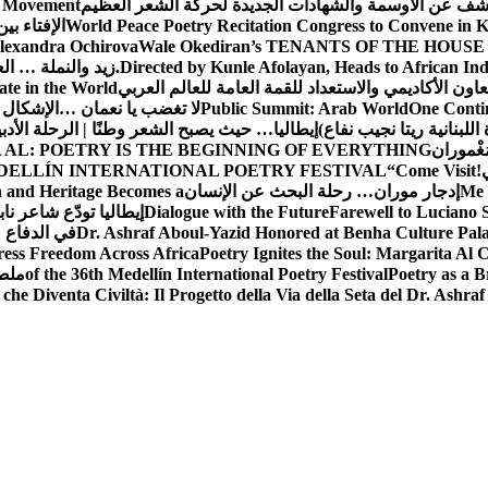
شف عن الأوسمة والشهادات الجديدة لحركة الشعر العظيم
ic Movement
World Peace Poetry Recitation Congress to Convene in 
الإفتاء بي
lexandra Ochirova
Wale Okediran’s TENANTS OF THE HOUSE
Directed by Kunle Afolayan, Heads to African In
زيد والنملة … ا
اون الأكاديمي والاستعداد للقمة العامة للعالم العربي
ate in the World
One Contin
Public Summit: Arab World
لا تغضب يا نعمان …الإشكال 
للبنانية ريتا نجيب نفاع)
إيطاليا… حيث يصبح الشعر وطنًا | الرحلة الأدب
مَغْموران
 AL: POETRY IS THE BEGINNING OF EVERYTHING
!
“Come Visit
DELLÍN INTERNATIONAL POETRY FESTIVAL
Me 
إدجار موران… رحلة البحث عن الإنسان
n and Heritage Becomes a
Farewell to Lucian
Dialogue with the Future
إيطاليا تودّع شاعر ناب
Dr. Ashraf Aboul-Yazid Honored at Benha Culture Palac
في الدفاع 
ress Freedom Across Africa
Poetry Ignites the Soul: Margarita Al C
Poetry as a B
of the 36th Medellín International Poetry Festival
ملصق
che Diventa Civiltà: Il Progetto della Via della Seta del Dr. Ashra