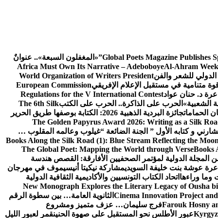
Global Poets Magazine Publishes S
«المغفلون السبعة».. عنوانٌ
Africa Must Own Its Narrative – Adeboboye
Al-Ahram Week
الدولي للشعر والفن
World Organization of Writers President
European Commission
رة د. حنان عواد
Regulations for the V International Contest
ة الشعبية»
الحرب على الذاكرة.. الحرب على الكتب
The 6th Silk
ن الحمامات
جائزة البردية الذهبية 2026: الكتابة بوصفها طريق الحرير
The Golden Papyrus Award 2026: Writing as a Silk Road 
رني و كتابه الأول ” الجنة الضائعة “
غيلوب وعالمه المقلوب …
Books Along the Silk Road (1): Blue Stream Reflecting the Moon
The Global Poet: Mapping the World through Verse
Books A
ن المجلة الدولية لمؤتمر الصحفيين الأفارقة: القصص هندسة
عرة عوشة بنت خليفة السويدي
مشاركة نيكيتا أنيسيموف في مهرجان
 وما وراءها
اتحاد الكتاب التونسيين والأكاديمية الثقافية الدولية
New Monograph Explores the Literary Legacy of Ousha bi
Cinema Innovation Project and
الثانوية العامة… بين سطوة الرقم
Farouk Hosny an
فرج سليمان… عزف متميز ومشروع
Kyrgyz 
عبور الأطلس نحو المستقبل على صهوة الحنين
قمر لعبور الليل