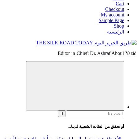
Cart
Checkout
My account
Sample Page
Shop
الرئيسية
Editor-in-Chief: Dr. Ashraf Aboul-Yazid
البحث
عن:
أو تحقق من الفئات الشعبية لدينا...
- الأشجارُ عند بعضِها والوطنُ مِدخَنة
-سأجلب لك زهرة يا أحمد
elease