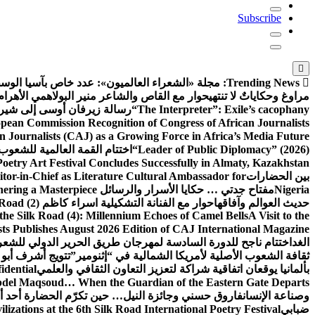
Subscribe
Trending News:
مجلة «الشعراء العالميون»: عدد خاص بآسيا الو
مراوغ وحكاياتٌ لا تنتهي
حوار مع القاص والشاعر منير البولاهمي
الأهرا
“The Interpreter”: Exile’s cacophany
رسالة زيرفان أوسى إلى شير
ean Commission Recognition of Congress of African Journalists
n Journalists (CAJ) as a Growing Force in Africa’s Media Future
“Leader of Public Diplomacy” (2026)
اختتام القمة العالمية للشعوب 
oetry Art Festival Concludes Successfully in Almaty, Kazakhstan
بين الحضارات
or-in-Chief as Literature Cultural Ambassador for
Nigeria
مفتاح جدتي … حكايا الأسرار والرسائل
hering a Masterpiece
حديث العوالم وآفاقها
حوار مع الفنانة التشكيلية اسراء كاظم
Road (2)
the Silk Road (4): Millennium Echoes of Camel Bells
A Visit to the
sts Publishes August 2026 Edition of CAJ International Magazine
الغد
اختتام ناجح للدورة السادسة لمهرجان طريق الحرير الدولي للشعر 
ثقافة الشعوب الأصلية لأمريكا الشمالية في “إثنومير”
تتويج أشرف أبو 
بألمانيا يوقعان اتفاقية شراكة لتعزيز التعاون الثقافي والعلمي
idential
del Maqsoud… When the Guardian of the Eastern Gate Departs
وصناعة الإنسان
فاروق حسني وجائزة النيل… حين تكرّم الحضارة أحد أبن
ضبابي
izations at the 6th Silk Road International Poetry Festival