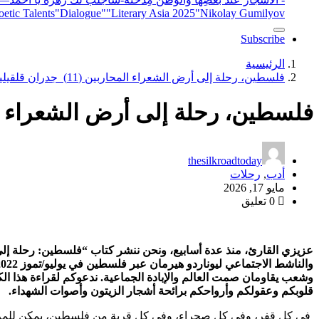
"Nikolay Gumilyov و poet
"Literary Asia 2025
"Dialogue"
etic Talents
Subscribe
الرئيسية
فلسطين، رحلة إلى أرض الشعراء المحاربين (11) جدران قلقيلية
فلسطين، رحلة إلى أرض الشعراء المحاربين (11)
thesilkroadtoday
أدب
,
رحلات
مايو 17, 2026
0 تعليق
عزيزي القارئ، منذ عدة أسابيع، ونحن ننشر كتاب “فلسطين: رحلة إل
وشعب يقاومان صمت العالم والإبادة الجماعية. ندعوكم لقراءة هذا الكتا
قلوبكم وعقولكم وأرواحكم برائحة أشجار الزيتون وأصوات الشهداء.
في كل قفر، وفي كل صحراء، وفي كل قرية من فلسطين، يمكن للمرء أن 