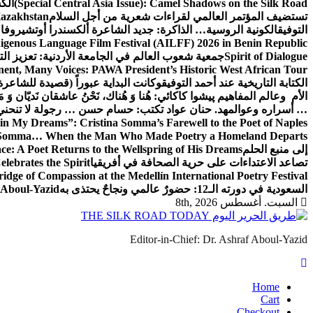
(Special Central Asia Issue): Camel Shadows on the Silk Road
الك
تستضيف المؤتمر العالمي لقراءات شعرية من أجل السلام
Kazakhstan
التوفيق
الكونية الروسية… الذاكرة: جديد الشاعرة ألكسندرا أوتشيروفا
digenous Language Film Festival (AILFF) 2026 in Benin Republic.
Spirit of Dialogue
جمعية شعوب العالم في الجامعة الأردنية: تعزيز التع
ent, Many Voices: PAWA President’s Historic West African Tour
الكتابة التاريخية عند أحمد التوفيق
وكانت البداية عبوراً (قصيدة للشاعرة ا
الأم وعالم المفاهيم
پیشوا کاکائي: هُنا وَ هُناك، نَحْنُ عاشقان نَديّان وَ 
… أسراره وعوالمه
د. حنان عواد تكتب: حسام حسن … رجولة لا تنحني
in My Dreams”: Cristina Somma’s Farewell to the Poet of Naples
o Somma… When the Man Who Made Poetry a Homeland Departs
إلى منبع الحلم
e: A Poet Returns to the Wellspring of His Dreams
تصاعد الاعتداءات على حرية الصحافة في أفريقيا
elebrates the Spirit
ridge of Compassion at the Medellín International Poetry Festival
السعودية في دورته الـ12: حضورٌ عالمي ونجاحٌ يحتذى به
f Aboul-Yazid
السبت. أغسطس 8th, 2026
Editor-in-Chief: Dr. Ashraf Aboul-Yazid
Home
Cart
Checkout