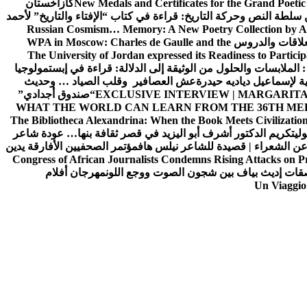
New Medals and Certificates for the Grand Poet
كازاخستان
ن سلطة النص وحركة التاريخ: قراءة في كتاب “الإفتاء والتاريخ” لأحمد
Russian Cosmism… Memory: A New Poetry Collection by A
لعلاقات والدروس
WPA in Moscow: Charles de Gaulle and the
The University of Jordan expressed its Readiness to Particip
: الملابسات والحلول
من الوثيقة إلى الدلالة: قراءة في إبستمولوجيا
ية لإسماعيل دياديه حيدرة
عش العصافير وقلب الصياد … وحديث
EXCLUSIVE INTERVIEW | MARGARITA
“صندوق أجدادي”
WHAT THE WORLD CAN LEARN FROM THE 36TH ME
The Bibliotheca Alexandrina: When the Book Meets Civilizatio
ولي
تكريم الدكتور أشرف أبو اليزيد في قصر ثقافة بنها… عودة شاعر
عن الشعراء | قصيدة للشاعر نيلس هاف
مؤتمر الصحفيين الأفارقة يدين
Congress of African Journalists Condemns Rising Attacks on P
ات إديث بياف بين شجون الصوت ووجع اللون
مهرجان أفلام
Un Viaggio 