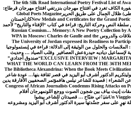
The 6th Silk Road International Poetry Festival List of Aw
ورة الكاف تغرد في افتتاح مهرجان بنزرت
في افتتاح مهرجان قرطاج:
سطى) ظلال الجِمال على طريق الحرير
Global Poets Magazine
New Medals and Certificates for the Grand Poet
كازاخستان
ن سلطة النص وحركة التاريخ: قراءة في كتاب “الإفتاء والتاريخ” لأحمد
Russian Cosmism… Memory: A New Poetry Collection by A
لعلاقات والدروس
WPA in Moscow: Charles de Gaulle and the
The University of Jordan expressed its Readiness to Particip
: الملابسات والحلول
من الوثيقة إلى الدلالة: قراءة في إبستمولوجيا
ية لإسماعيل دياديه حيدرة
عش العصافير وقلب الصياد … وحديث
EXCLUSIVE INTERVIEW | MARGARITA
“صندوق أجدادي”
WHAT THE WORLD CAN LEARN FROM THE 36TH ME
The Bibliotheca Alexandrina: When the Book Meets Civilizatio
ولي
تكريم الدكتور أشرف أبو اليزيد في قصر ثقافة بنها… عودة شاعر
عن الشعراء | قصيدة للشاعر نيلس هاف
مؤتمر الصحفيين الأفارقة يدين
Congress of African Journalists Condemns Rising Attacks on P
ات إديث بياف بين شجون الصوت ووجع اللون
مهرجان أفلام
Un Viaggio 
سَيَٲتي صَبّاح … قصيدتان للشاعر بيشوا
ة نهرٍ على سفر جسّدتها سيرة الدكتور أشرف أبو اليزيد ومشروعه