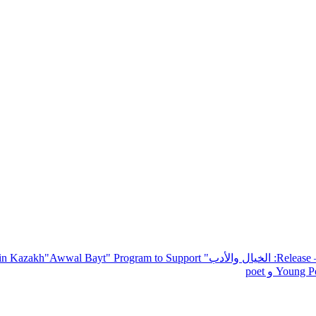
— R
: الخيال والأدب
" inviting poets and writers from around the world to participate in Kazakh
"Awwal Bayt" Program to Support
Young Po