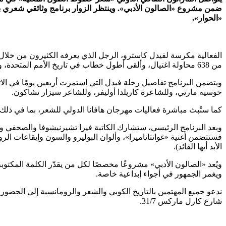
«الحوار».
الفعالية مكرسة لفيدل كاسترو، الرجل الذي يعرفه الكثيرون من خلال ص
من 638 محاولة اغتيال، وألقى أطول خطاب في تاريخ الأمم المتحدة، وتغلب سريعًا على نقاط ضعفه الشخصية.
ويتضمن البرنامج تفاصيل رحلة فيدل التي استمرت أربعين يومًا في الا
خوسيه مارتي، وللشاعرة كاريلدا أوليفر، وللشاعر سيزار تشاكون.
كما ستُبث مباشرة فعاليات مهرجان هافانا الدولي للشعر، بما في ذلك 
وبعد البرنامج الرئيسي، ستشارك الكاتبة فيرا تشيرنيشوفا والصحفي وال
الأبد أيها القائد).
ويُعد «الصالون الأدبي» مشروعًا مخصصًا لكل من يقدّر الكلمة المكتوب
ويغمر الجمهور في أجواء إبداعية خاصة.
شارع كارل ماركس 31/7.