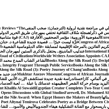
كلي في مراجعة نقدية لرواية (الترجمان): صخب المنفى
 Reviews “The
كس في ذكراه
مجلة سُلاف الثقافية تحتفي بمهرجان طريق الحرير الدول
Euro
المفوضية الأوروبية: مؤتمر الصحفيين الأفارقة (CAJ) قوة متنامية في مستقبل الإعلام الإفريقي
Congress of Africa
غزّة ليست خبرًا … قصيدة جديدة للشاعرة د. حنان 
كريم الفائزين بالمرحلة الإقليمية لمسابقة «قائد الدبلوماسية الشعبية»
ا
International 
عندليب الماندينج.. يحتفل بالذكرى الستين لمهرجان الحم
oad of Civilizations
Worldwide Writers Association Appoints CAJ 
Books Along the Silk Road (5): Decip
الشاعر الشاب المبدع محمد الشا
, Integrity Fragrant Through Public Service
Books Along the Silk 
long the Silk Road (3): Poetry Journey of Chang’an
Books Along 
Congress of African Journali
Mukhtar Auezov Museum
عدد جديد م
في ألماتي، كازاخستان
دراسة نقدية جديدة تستكشف الإرث الأدبي للشا
اليزيد بوسام حركة الشعر العظيم
هذه عدساتك يا عبلة … لعبة العدسات
nt Khalifa Al Suwaidi
Egyptian Creator Completes Two-Year Conf
 Opens Discussions with Global Studios
Farewell, Dr. Mohamed Ab
ائها
d the Nile Award: When Egypt Honors the Makers of Beauty
Poet Altynai Temirova Celebrates Poetry as a Bridge Between Civil
 باريس
حوار مع الفنانة التشكيلية هيفاء الجندوبي
الأبيض والأسود… للشاع