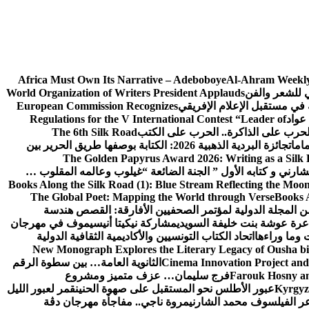
Africa Must Own Its Narrative – Adeboboye
Al-Ahram Weekly
ي للشعر والفن
World Organization of Writers President Applauds
European Commission Recognizes
عواد
Regulations for the V International Contest “Leader of
لحرب على الذاكرة.. الحرب على الكتب
The 6th Silk Road
امات
جائزة البردية الذهبية 2026: الكتابة بوصفها طريق الحرير بين
The Golden Papyrus Award 2026: Writing as a Silk R
رني و كتابه الأول ” الجنة الضائعة “
غيلوب وعالمه المقلوب …
Books Along the Silk Road (1): Blue Stream Reflecting the Moon
The Global Poet: Mapping the World through Verse
Books A
ن المجلة الدولية لمؤتمر الصحفيين الأفارقة: القصص هندسة
عرة عوشة بنت خليفة السويدي
مشاركة نيكيتا أنيسيموف في مهرجان
 وما وراءها
اتحاد الكتاب التونسيين والأكاديمية الثقافية الدولية
New Monograph Explores the Literary Legacy of Ousha bi
Cinema Innovation Project and
الثانوية العامة… بين سطوة الرقم
Farouk Hosny an
فرج سليمان… عزف متميز ومشروع
Kyrgyz 
عبور الأطلس نحو المستقبل على صهوة الحنين
قمر لعبور الليل
ر الفيلسوف محمد الشارني
مروة ناجي.. مفاجأة مهرجان دڨة