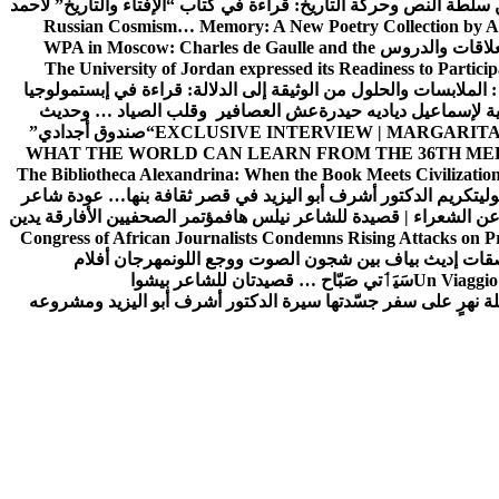
ن سلطة النص وحركة التاريخ: قراءة في كتاب “الإفتاء والتاريخ” لأحمد
Russian Cosmism… Memory: A New Poetry Collection by A
لعلاقات والدروس
WPA in Moscow: Charles de Gaulle and the
The University of Jordan expressed its Readiness to Particip
: الملابسات والحلول
من الوثيقة إلى الدلالة: قراءة في إبستمولوجيا
ية لإسماعيل دياديه حيدرة
عش العصافير وقلب الصياد … وحديث
EXCLUSIVE INTERVIEW | MARGARITA
“صندوق أجدادي”
WHAT THE WORLD CAN LEARN FROM THE 36TH ME
The Bibliotheca Alexandrina: When the Book Meets Civilizatio
ولي
تكريم الدكتور أشرف أبو اليزيد في قصر ثقافة بنها… عودة شاعر
عن الشعراء | قصيدة للشاعر نيلس هاف
مؤتمر الصحفيين الأفارقة يدين
Congress of African Journalists Condemns Rising Attacks on P
ات إديث بياف بين شجون الصوت ووجع اللون
مهرجان أفلام
Un Viaggio 
سَيَٲتي صَبّاح … قصيدتان للشاعر بيشوا
ة نهرٍ على سفر جسّدتها سيرة الدكتور أشرف أبو اليزيد ومشروعه