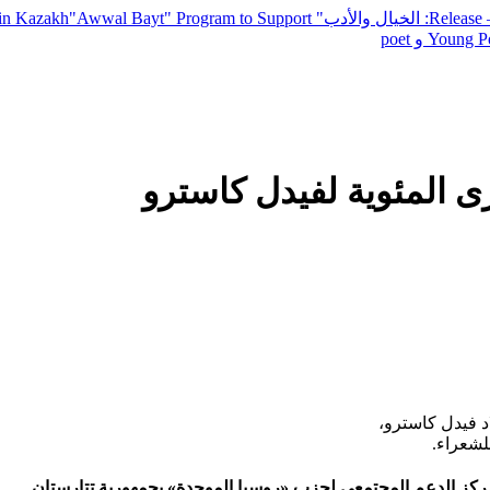
— R
: الخيال والأدب
" inviting poets and writers from around the world to participate in Kazakh
"Awwal Bayt" Program to Support
Young Po
رى المئوية لفيدل كاسترو
د فيدل كاسترو،
لشعراء.
مركز الدعم المجتمعي لحزب «روسيا الموحدة» بجمهورية تتارستان