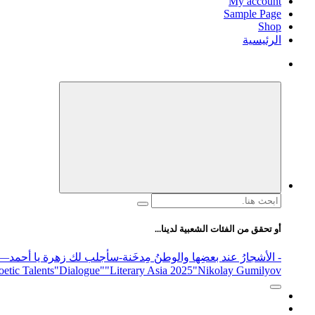
My account
Sample Page
Shop
الرئيسية
البحث
عن:
أو تحقق من الفئات الشعبية لدينا...
- الأشجارُ عند بعضِها والوطنُ مِدخَنة
-سأجلب لك زهرة يا أحمد
elease
"Nikolay Gumilyov و poet
"Literary Asia 2025
"Dialogue"
etic Talents