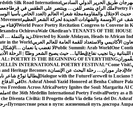
 مهرجان طريق الحرير الدولي السادس
6th Silk Road International
ards
Poetry F
ملك الراي ينتصر للفن… وينتصر على الطقس في قرطاج
عصف
حديث الاحتلال والمقاومة
مجلة شعراء العالم (العدد الخاص بآسيا الو
شف عن الأوسمة والشهادات الجديدة لحركة الشعر العظيم
ic Movement
World Peace Poetry Recitation Congress to Convene in 
الإفتاء بي
lexandra Ochirova
Wale Okediran’s TENANTS OF THE HOUSE
Directed by Kunle Afolayan, Heads to African In
زيد والنملة … ا
اون الأكاديمي والاستعداد للقمة العامة للعالم العربي
ate in the World
One Contin
Public Summit: Arab World
لا تغضب يا نعمان …الإشكال 
للبنانية ريتا نجيب نفاع)
إيطاليا… حيث يصبح الشعر وطنًا | الرحلة الأدب
مَغْموران
 AL: POETRY IS THE BEGINNING OF EVERYTHING
!
“Come Visit
DELLÍN INTERNATIONAL POETRY FESTIVAL
Me 
إدجار موران… رحلة البحث عن الإنسان
n and Heritage Becomes a
Farewell to Lucian
Dialogue with the Future
إيطاليا تودّع شاعر ناب
Dr. Ashraf Aboul-Yazid Honored at Benha Culture Palac
في الدفاع 
ress Freedom Across Africa
Poetry Ignites the Soul: Margarita Al C
Poetry as a B
of the 36th Medellín International Poetry Festival
ملصق
che Diventa Civiltà: Il Progetto della Via della Seta del Dr. Ashra
Путешествие реки в пути: жизненный путь доктора Ашр
رحل