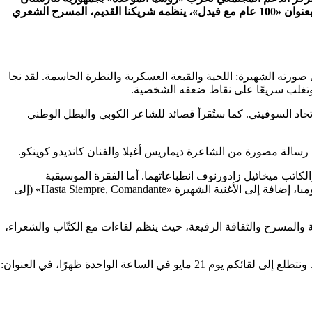
ضمن مشروع «الصالون الأدبي». وينتظر الزوار برنامج وثائقي شعري بعنوان «100 عام مع فيدل»، ينظمه شريكنا القديم، المسرح الشعري
ورته الشهيرة: اللحية والقبعة العسكرية والنظرة الحاسمة. لقد نجا
تحاد السوفيتي. كما ستُقرأ قصائد للشاعر الكوبي والبطل الوطني
رسالة مصورة من الشاعرة ديماريس أغيلا والفنان كانديدو كوينكو.
كاتب ميخائيل زادورنوف انطباعاتهما. أما الفقرة الموسيقية
فستتضمن أغنية «غوانتاناميرا»، وألوان البوليرو والسون وإيقاعات الرومبا، إضافة إلى الأغنية الشهيرة «Hasta Siempre, Comandante» (إلى
ة والمسرح والثقافة الرفيعة، حيث ينظم لقاءات مع الكتّاب والشعراء،
ندعو جميع المهتمين بالتاريخ الكوبي والشعر والرومانسية إلى الحضور. ونتطلع إلى لقائكم يوم 21 مايو في الساعة الواحدة ظهرًا، في العنوان: