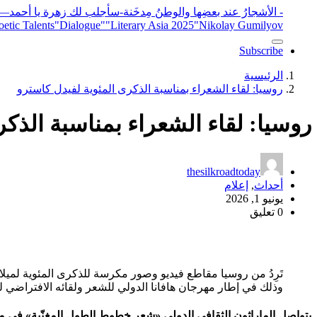
- الأشجارُ عند بعضِها والوطنُ مِدخَنة
-سأجلب لك زهرة يا أحمد
elease
"Nikolay Gumilyov و poet
"Literary Asia 2025
"Dialogue"
etic Talents
Subscribe
الرئيسية
روسيا: لقاء الشعراء بمناسبة الذكرى المئوية لفيدل كاسترو
روسيا: لقاء الشعراء بمناسبة الذك
thesilkroadtoday
أحداث
,
إعلام
يونيو 1, 2026
0 تعليق
تَرِدُ من روسيا مقاطع فيديو وصور مكرسة للذكرى المئوية لميلا
وذلك في إطار مهرجان هافانا الدولي للشعر ولقائه الافتراضي ل
يتواصل الماراثون الثقافي الدولي «شعر خطوط الطول المغنّية» في 