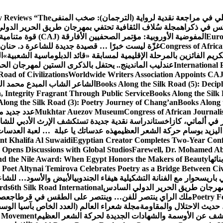
كلي في مراجعة نقدية لرواية (الترجمان): صخب المنفى
 Reviews “The
كس في ذكراه
مجلة سُلاف الثقافية تحتفي بمهرجان طريق الحرير الدول
Euro
المفوضية الأوروبية: مؤتمر الصحفيين الأفارقة (CAJ) قوة متنامية في مستقبل الإعلام الإفريقي
Congress of Africa
غزّة ليست خبرًا … قصيدة جديدة للشاعرة د. حنان 
كريم الفائزين بالمرحلة الإقليمية لمسابقة «قائد الدبلوماسية الشعبية»
ا
International 
عندليب الماندينج.. يحتفل بالذكرى الستين لمهرجان الحم
oad of Civilizations
Worldwide Writers Association Appoints CAJ 
Books Along the Silk Road (5): Decip
الشاعر الشاب المبدع محمد الشا
, Integrity Fragrant Through Public Service
Books Along the Silk 
long the Silk Road (3): Poetry Journey of Chang’an
Books Along 
Congress of African Journali
Mukhtar Auezov Museum
عدد جديد م
في ألماتي، كازاخستان
دراسة نقدية جديدة تستكشف الإرث الأدبي للشا
اليزيد بوسام حركة الشعر العظيم
هذه عدساتك يا عبلة … لعبة العدسات
nt Khalifa Al Suwaidi
Egyptian Creator Completes Two-Year Conf
 Opens Discussions with Global Studios
Farewell, Dr. Mohamed Ab
ائها
d the Nile Award: When Egypt Honors the Makers of Beauty
Poet Altynai Temirova Celebrates Poetry as a Bridge Between Civil
 باريس
حوار مع الفنانة التشكيلية هيفاء الجندوبي
الأبيض والأسود… للشاع
 مهرجان طريق الحرير الدولي السادس
6th Silk Road International
ards
Poetry F
ملك الراي ينتصر للفن… وينتصر على الطقس في قرطاج
عصف
حديث الاحتلال والمقاومة
مجلة شعراء العالم (العدد الخاص بآسيا الو
شف عن الأوسمة والشهادات الجديدة لحركة الشعر العظيم
ic Movement