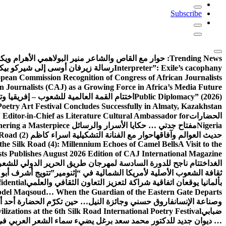
Subscribe
Trending News:
حوار مع القاص والشاعر منير البولاهمي
الأهرام وي
Interpreter”: Exile’s cacophany
رسالة زيرفان أوسى إلى شيركو بي
pean Commission Recognition of Congress of African Journalists
n Journalists (CAJ) as a Growing Force in Africa’s Media Future
Public Diplomacy” (2026)
اختتام القمة العالمية للشعوب – إفريقيا وت
Poetry Art Festival Concludes Successfully in Almaty, Kazakhstan
الحضارات
Editor-in-Chief as Literature Cultural Ambassador for
Nigeria
مفتاح جدتي … حكايا الأسرار والرسائل
hering a Masterpiece
حديث العوالم وآفاقها
حوار مع الفنانة التشكيلية اسراء كاظم
Road (2)
the Silk Road (4): Millennium Echoes of Camel Bells
A Visit to the
sts Publishes August 2026 Edition of CAJ International Magazine
الغد
اختتام ناجح للدورة السادسة لمهرجان طريق الحرير الدولي للشعر 
ثقافة الشعوب الأصلية لأمريكا الشمالية في “إثنومير”
تتويج أشرف أبو 
بألمانيا يوقعان اتفاقية شراكة لتعزيز التعاون الثقافي والعلمي
idential
del Maqsoud… When the Guardian of the Eastern Gate Departs
وصناعة الإنسان
فاروق حسني وجائزة النيل… حين تكرّم الحضارة أحد أبن
ضبابي
izations at the 6th Silk Road International Poetry Festival
… ديوان جديد للدكتور محمد سعد برغل يضيء سماء الشعر العربي في