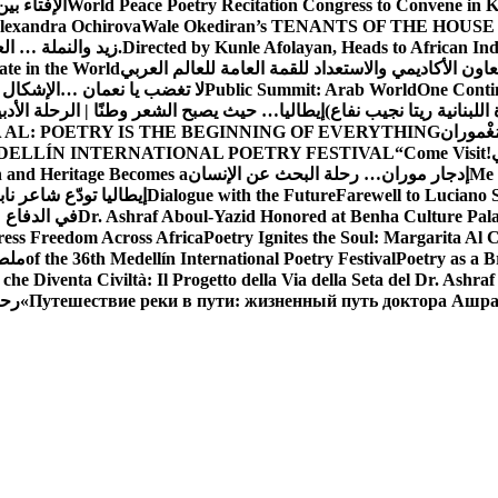
World Peace Poetry Recitation Congress to Convene in 
الإفتاء بي
lexandra Ochirova
Wale Okediran’s TENANTS OF THE HOUSE
Directed by Kunle Afolayan, Heads to African In
زيد والنملة … ا
اون الأكاديمي والاستعداد للقمة العامة للعالم العربي
ate in the World
One Contin
Public Summit: Arab World
لا تغضب يا نعمان …الإشكال 
للبنانية ريتا نجيب نفاع)
إيطاليا… حيث يصبح الشعر وطنًا | الرحلة الأدب
مَغْموران
 AL: POETRY IS THE BEGINNING OF EVERYTHING
!
“Come Visit
DELLÍN INTERNATIONAL POETRY FESTIVAL
Me 
إدجار موران… رحلة البحث عن الإنسان
n and Heritage Becomes a
Farewell to Lucian
Dialogue with the Future
إيطاليا تودّع شاعر ناب
Dr. Ashraf Aboul-Yazid Honored at Benha Culture Palac
في الدفاع 
ress Freedom Across Africa
Poetry Ignites the Soul: Margarita Al C
Poetry as a B
of the 36th Medellín International Poetry Festival
ملصق
che Diventa Civiltà: Il Progetto della Via della Seta del Dr. Ashra
Путешествие реки в пути: жизненный путь доктора Ашр
رحل