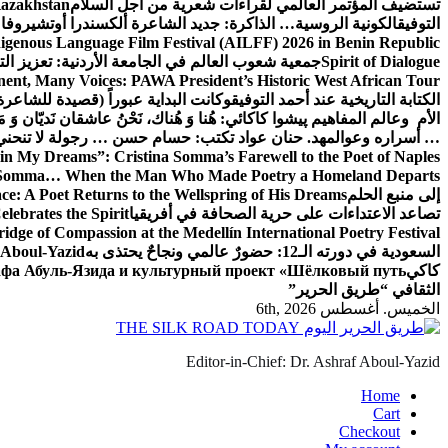
تستضيف المؤتمر العالمي لقراءات شعرية من أجل السلام
Kazakhstan
التوفيق
الكونية الروسية… الذاكرة: جديد الشاعرة ألكسندرا أوتشيروفا
digenous Language Film Festival (AILFF) 2026 in Benin Republic.
Spirit of Dialogue
جمعية شعوب العالم في الجامعة الأردنية: تعزيز التع
ent, Many Voices: PAWA President’s Historic West African Tour
الكتابة التاريخية عند أحمد التوفيق
وكانت البداية عبوراً (قصيدة للشاعرة ا
الأم وعالم المفاهيم
پیشوا کاکائي: هُنا وَ هُناك، نَحْنُ عاشقان نَديّان وَ 
… أسراره وعوالمه
د. حنان عواد تكتب: حسام حسن … رجولة لا تنحني
in My Dreams”: Cristina Somma’s Farewell to the Poet of Naples
o Somma… When the Man Who Made Poetry a Homeland Departs
إلى منبع الحلم
e: A Poet Returns to the Wellspring of His Dreams
تصاعد الاعتداءات على حرية الصحافة في أفريقيا
elebrates the Spirit
ridge of Compassion at the Medellín International Poetry Festival
السعودية في دورته الـ12: حضورٌ عالمي ونجاحٌ يحتذى به
f Aboul-Yazid
كاكي
афа Абуль-Язида и культурный проект «Шёлковый путь»
الثقافي “طريق الحرير”
الخميس. أغسطس 6th, 2026
Editor-in-Chief: Dr. Ashraf Aboul-Yazid
Home
Cart
Checkout