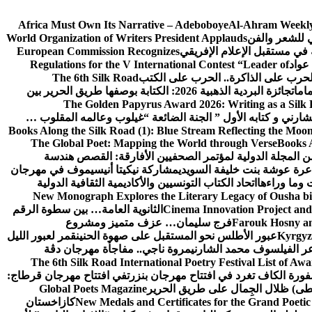
Africa Must Own Its Narrative – Adeboboye
Al-Ahram Weekly
ي للشعر والفن
World Organization of Writers President Applauds
European Commission Recognizes
عواد
Regulations for the V International Contest “Leader of
لحرب على الذاكرة.. الحرب على الكتب
The 6th Silk Road
امات
جائزة البردية الذهبية 2026: الكتابة بوصفها طريق الحرير بين
The Golden Papyrus Award 2026: Writing as a Silk R
رني و كتابه الأول ” الجنة الضائعة “
غيلوب وعالمه المقلوب …
Books Along the Silk Road (1): Blue Stream Reflecting the Moon
The Global Poet: Mapping the World through Verse
Books A
ن المجلة الدولية لمؤتمر الصحفيين الأفارقة: القصص هندسة
عرة عوشة بنت خليفة السويدي
مشاركة نيكيتا أنيسيموف في مهرجان
 وما وراءها
اتحاد الكتاب التونسيين والأكاديمية الثقافية الدولية
New Monograph Explores the Literary Legacy of Ousha bi
Cinema Innovation Project and
الثانوية العامة… بين سطوة الرقم
Farouk Hosny an
فرج سليمان… عزف متميز ومشروع
Kyrgyz 
عبور الأطلس نحو المستقبل على صهوة الحنين
قمر لعبور الليل
ر الفيلسوف محمد الشارني
مروة ناجي.. مفاجأة مهرجان دڨة
The 6th Silk Road International Poetry Festival List of Aw
ورة الكاف تغرد في افتتاح مهرجان بنزرت
في افتتاح مهرجان قرطاج:
سطى) ظلال الجِمال على طريق الحرير
Global Poets Magazine
New Medals and Certificates for the Grand Poet
كازاخستان