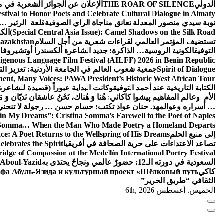
الدولي
THE ROAR OF SILENCE
الإعلان عن الجوائز الشعرية في
estival to Honor Poets and Celebrate Cultural Dialogue in Almaty
نوبة سيدي منصور المعدلة تعانق مناجاة الراي الصوفية
قلعة الزئير … 
(Special Central Asia Issue): Camel Shadows on the Silk Road
الك
تستضيف المؤتمر العالمي لقراءات شعرية من أجل السلام
Kazakhstan
التوفيق
الكونية الروسية… الذاكرة: جديد الشاعرة ألكسندرا أوتشيروفا
digenous Language Film Festival (AILFF) 2026 in Benin Republic.
Spirit of Dialogue
جمعية شعوب العالم في الجامعة الأردنية: تعزيز التع
ent, Many Voices: PAWA President’s Historic West African Tour
الكتابة التاريخية عند أحمد التوفيق
وكانت البداية عبوراً (قصيدة للشاعرة ا
الأم وعالم المفاهيم
پیشوا کاکائي: هُنا وَ هُناك، نَحْنُ عاشقان نَديّان وَ 
… أسراره وعوالمه
د. حنان عواد تكتب: حسام حسن … رجولة لا تنحني
in My Dreams”: Cristina Somma’s Farewell to the Poet of Naples
o Somma… When the Man Who Made Poetry a Homeland Departs
إلى منبع الحلم
e: A Poet Returns to the Wellspring of His Dreams
تصاعد الاعتداءات على حرية الصحافة في أفريقيا
elebrates the Spirit
ridge of Compassion at the Medellín International Poetry Festival
السعودية في دورته الـ12: حضورٌ عالمي ونجاحٌ يحتذى به
f Aboul-Yazid
كاكي
афа Абуль-Язида и культурный проект «Шёлковый путь»
الثقافي “طريق الحرير”
الخميس. أغسطس 6th, 2026