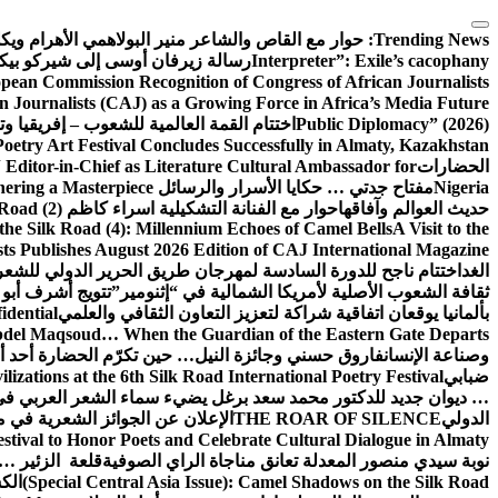
التجاوز
إلى
Trending News:
حوار مع القاص والشاعر منير البولاهمي
الأهرام وي
المحتوى
Interpreter”: Exile’s cacophany
رسالة زيرفان أوسى إلى شيركو بي
pean Commission Recognition of Congress of African Journalists
n Journalists (CAJ) as a Growing Force in Africa’s Media Future
Public Diplomacy” (2026)
اختتام القمة العالمية للشعوب – إفريقيا وت
Poetry Art Festival Concludes Successfully in Almaty, Kazakhstan
الحضارات
Editor-in-Chief as Literature Cultural Ambassador for
Nigeria
مفتاح جدتي … حكايا الأسرار والرسائل
hering a Masterpiece
حديث العوالم وآفاقها
حوار مع الفنانة التشكيلية اسراء كاظم
Road (2)
the Silk Road (4): Millennium Echoes of Camel Bells
A Visit to the
sts Publishes August 2026 Edition of CAJ International Magazine
الغد
اختتام ناجح للدورة السادسة لمهرجان طريق الحرير الدولي للشعر 
ثقافة الشعوب الأصلية لأمريكا الشمالية في “إثنومير”
تتويج أشرف أبو 
بألمانيا يوقعان اتفاقية شراكة لتعزيز التعاون الثقافي والعلمي
idential
del Maqsoud… When the Guardian of the Eastern Gate Departs
وصناعة الإنسان
فاروق حسني وجائزة النيل… حين تكرّم الحضارة أحد أبن
ضبابي
izations at the 6th Silk Road International Poetry Festival
… ديوان جديد للدكتور محمد سعد برغل يضيء سماء الشعر العربي في
الدولي
THE ROAR OF SILENCE
الإعلان عن الجوائز الشعرية في
estival to Honor Poets and Celebrate Cultural Dialogue in Almaty
نوبة سيدي منصور المعدلة تعانق مناجاة الراي الصوفية
قلعة الزئير … 
(Special Central Asia Issue): Camel Shadows on the Silk Road
الك