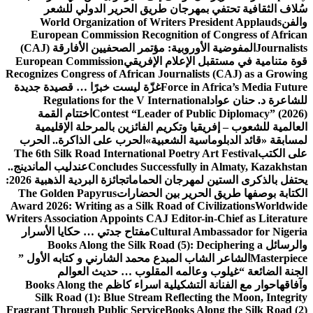
سُلاف الثقافية تحتفي بمهرجان طريق الحرير الدولي للشعر
والفن
World Organization of Writers President Applauds
European Commission Recognition of Congress of African
Journalists
المفوضية الأوروبية: مؤتمر الصحفيين الأفارقة (CAJ)
قوة متنامية في مستقبل الإعلام الإفريقي
European Commission
Recognizes Congress of African Journalists (CAJ) as a Growing
Force in Africa’s Media Future
غزّة ليست خبرًا … قصيدة جديدة
للشاعرة د. حنان عواد
Regulations for the V International
Contest “Leader of Public Diplomacy” (2026)
اختتام القمة
العالمية للشعوب – إفريقيا وتكريم الفائزين بالمرحلة الإقليمية
لمسابقة «قائد الدبلوماسية الشعبية»
الحرب على الذاكرة.. الحرب
على الكتب
The 6th Silk Road International Poetry Art Festival
Concludes Successfully in Almaty, Kazakhstan
عندليب الماندينج..
يحتفل بالذكرى الستين لمهرجان الحمامات
جائزة البردية الذهبية 2026:
الكتابة بوصفها طريق الحرير بين الحضارات
The Golden Papyrus
Award 2026: Writing as a Silk Road of Civilizations
Worldwide
Writers Association Appoints CAJ Editor-in-Chief as Literature
Cultural Ambassador for Nigeria
مفتاح جدتي … حكايا الأسرار
والرسائل
Books Along the Silk Road (5): Deciphering a
Masterpiece
الشاعر الشاب المبدع محمد الشارني و كتابه الأول ”
الجنة الضائعة “
غيلوب وعالمه المقلوب … حديث العوالم
وآفاقها
حوار مع الفنانة التشكيلية اسراء كاظم
Books Along the
Silk Road (1): Blue Stream Reflecting the Moon, Integrity
Fragrant Through Public Service
Books Along the Silk Road (2)