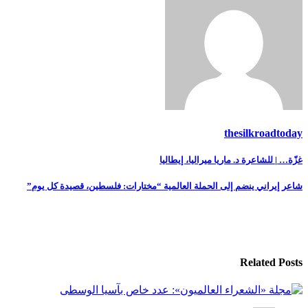
thesilkroadtoday
تصفّح
غزّة… | للشاعرة د. ماريا ميراليا، إيطاليا
المقالات
شاعر إيراني ينضم إلى الحملة العالمية “مختارات: فلسطين، قصيدة كل يوم”
Related Posts