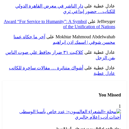
عادل عطية
على
دار الناشر في معرض القاهرة الدولي
للكتاب… حضور إبداعي ثري
Jeffreyger
على
Award “For Service to Humanity”: A Symbol
of the Unification of Nations
Mokhtar Mahmoud Abdelwahab
على
آخر ما حكاه عمنا
محسن شوقي | اسمك إذن إبراهيم
عادل عطية
على
كلاكيت ٣١ ضرار يحافظ علي صوت الناس
بفن الزجل
عادل عطية
على
أشواك متناثرة … مقالات ساخرة للكاتب
عادل عطية
You Missed
1
أحداث
أدب
إعلام
جاليري
مجلة «الشعراء العالميون»: عدد خاص بآسيا الوسطى