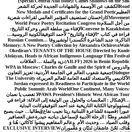
(Special Central Asia Issue): Camel Shadows on the Silk
Road
الكشف عن الأوسمة والشهادات الجديدة لحركة الشعر
العظيم
New Medals and Certificates for the Grand Poetic
Movement
كازاخستان تستضيف المؤتمر العالمي لقراءات شعرية
من أجل السلام
World Peace Poetry Recitation Congress to
Convene in Kazakhstan
الإفتاء بين سلطة النص وحركة التاريخ:
قراءة في كتاب “الإفتاء والتاريخ” لأحمد التوفيق
الكونية الروسية…
الذاكرة: جديد الشاعرة ألكسندرا أوتشيروفا
Russian Cosmism…
Memory: A New Poetry Collection by Alexandra Ochirova
Wale
Okediran’s TENANTS OF THE HOUSE Directed by Kunle
Afolayan, Heads to African Indigenous Language Film Festival
(AILFF) 2026 in Benin Republic.
زيد والنملة … العلاقات
والدروس
WPA in Moscow: Charles de Gaulle and the Spirit of
Dialogue
جمعية شعوب العالم في الجامعة الأردنية: تعزيز التعاون
الأكاديمي والاستعداد للقمة العامة للعالم العربي
The University of
Jordan expressed its Readiness to Participate in the World
Public Summit: Arab World
One Continent, Many Voices:
PAWA President’s Historic West African Tour
لا تغضب يا نعمان
…الإشكال : الملابسات والحلول
من الوثيقة إلى الدلالة: قراءة في
إبستمولوجيا الكتابة التاريخية عند أحمد التوفيق
وكانت البداية
عبوراً (قصيدة للشاعرة اللبنانية ريتا نجيب نفاع)
إيطاليا… حيث يصبح
الشعر وطنًا | الرحلة الأدبية لإسماعيل دياديه حيدرة
عش العصافير
وقلب الصياد … وحديث الأم وعالم المفاهيم
پیشوا کاکائي: هُنا وَ
هُناك، نَحْنُ عاشقان نَديّان وَ مَغْموران
EXCLUSIVE INTERVIEW