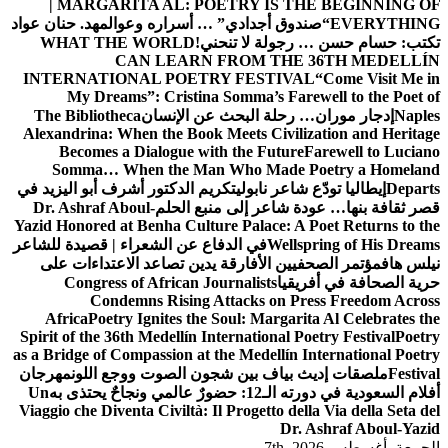
| MARGARITA AL: POETRY IS THE BEGINNING OF
EVERYTHING
“صندوق أجدادي” … أسراره وعوالمه
د. حنان عواد
تكتب: حسام حسن … رجولة لا تنحني!
WHAT THE WORLD
CAN LEARN FROM THE 36TH MEDELLÍN
INTERNATIONAL POETRY FESTIVAL
“Come Visit Me in
My Dreams”: Cristina Somma’s Farewell to the Poet of
Naples
إدجار موران… رحلة البحث عن الإنسان
The Bibliotheca
Alexandrina: When the Book Meets Civilization and Heritage
Becomes a Dialogue with the Future
Farewell to Luciano
Somma… When the Man Who Made Poetry a Homeland
Departs
إيطاليا تودّع شاعر نابولي
تكريم الدكتور أشرف أبو اليزيد في
قصر ثقافة بنها… عودة شاعر إلى منبع الحلم
Dr. Ashraf Aboul-
Yazid Honored at Benha Culture Palace: A Poet Returns to the
Wellspring of His Dreams
في الدفاع عن الشعراء | قصيدة للشاعر
نيلس هاف
مؤتمر الصحفيين الأفارقة يدين تصاعد الاعتداءات على
حرية الصحافة في أفريقيا
Congress of African Journalists
Condemns Rising Attacks on Press Freedom Across
Africa
Poetry Ignites the Soul: Margarita Al Celebrates the
Spirit of the 36th Medellín International Poetry Festival
Poetry
as a Bridge of Compassion at the Medellín International Poetry
Festival
ملصقات إديث بياف بين شجون الصوت ووجع اللون
مهرجان
أفلام السعودية في دورته الـ12: حضورٌ عالمي ونجاحٌ يحتذى به
Un
Viaggio che Diventa Civiltà: Il Progetto della Via della Seta del
Dr. Ashraf Aboul-Yazid
الجمعة. أغسطس 7th, 2026