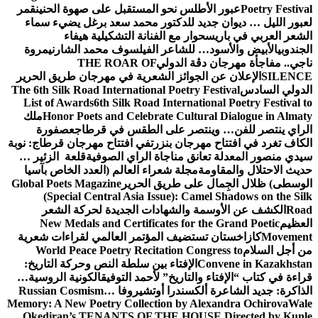
Poetry Festival
عبور الأطلس نحو المستقبل على صهوة الحنين
قمر
لعبور الليل … ديوان جديد للدكتور محمد سعد برغل يضيء سماء
الشعر العربي في باريس
حوار مع الفنانة التشكيلية هيفاء
الجندوبي
الأبيض والأسود… للشاعر الفيلسوف محمد الشارني
مروة
ناجي.. مفاجأة مهرجان دڨة الدولي
THE ROAR OF
SILENCE
الإعلان عن الجوائز الشعرية في مهرجان طريق الحرير
الدولي السادس
The 6th Silk Road International Poetry Festival
List of Awards
6th Silk Road International Poetry Festival to
Honor Poets and Celebrate Cultural Dialogue in Almaty
ملك
الراي ينتصر للفن… وينتصر على الطقس في قرطاج
عصفورة
الكاف تغرد في افتتاح مهرجان بنزرت
في افتتاح مهرجان قرطاج: نوبة
سيدي منصور المعدلة تعانق مناجاة الراي الصوفية
قلعة الزئير …
حديث الاحتلال والمقاومة
مجلة شعراء العالم (العدد الخاص بآسيا
الوسطى) ظلال الجِمال على طريق الحرير
Global Poets Magazine
(Special Central Asia Issue): Camel Shadows on the Silk
Road
الكشف عن الأوسمة والشهادات الجديدة لحركة الشعر
العظيم
New Medals and Certificates for the Grand Poetic
Movement
كازاخستان تستضيف المؤتمر العالمي لقراءات شعرية
من أجل السلام
World Peace Poetry Recitation Congress to
Convene in Kazakhstan
الإفتاء بين سلطة النص وحركة التاريخ:
قراءة في كتاب “الإفتاء والتاريخ” لأحمد التوفيق
الكونية الروسية…
الذاكرة: جديد الشاعرة ألكسندرا أوتشيروفا
Russian Cosmism…
Memory: A New Poetry Collection by Alexandra Ochirova
Wale
Okediran’s TENANTS OF THE HOUSE Directed by Kunle