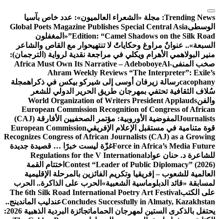
التجاوز
إلى
Trending News:
مجلة «الشعراء العالميون»: عدد خاص بآسيا
المحتوى
الوسطى
Global Poets Magazine Publishes Special Central Asia
Edition: “Camel Shadows on the Silk Road”
«المغفلون
السبعة».. عنوانٌ مراوغ وحكاياتٌ لا تنتهي
حوار مع القاص والشاعر
منير البولاهمي
الأهرام ويكلي في مراجعة نقدية لرواية (الترجمان):
صخب المنفى
Al-
Africa Must Own Its Narrative – Adeboboye
Ahram Weekly Reviews “The Interpreter”: Exile’s
cacophany
رسالة زيرفان أوسى إلى شيركو بيكس في ذكراه
مجلة
سُلاف الثقافية تحتفي بمهرجان طريق الحرير الدولي للشعر
والفن
World Organization of Writers President Applauds
European Commission Recognition of Congress of African
Journalists
المفوضية الأوروبية: مؤتمر الصحفيين الأفارقة (CAJ)
قوة متنامية في مستقبل الإعلام الإفريقي
European Commission
Recognizes Congress of African Journalists (CAJ) as a Growing
Force in Africa’s Media Future
غزّة ليست خبرًا … قصيدة جديدة
للشاعرة د. حنان عواد
Regulations for the V International
Contest “Leader of Public Diplomacy” (2026)
اختتام القمة
العالمية للشعوب – إفريقيا وتكريم الفائزين بالمرحلة الإقليمية
لمسابقة «قائد الدبلوماسية الشعبية»
الحرب على الذاكرة.. الحرب
على الكتب
The 6th Silk Road International Poetry Art Festival
Concludes Successfully in Almaty, Kazakhstan
عندليب الماندينج..
يحتفل بالذكرى الستين لمهرجان الحمامات
جائزة البردية الذهبية 2026: