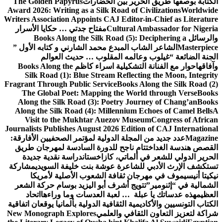
الكتابة بوصفها طريق الحرير بين الحضارات
The Golden Papyrus
Award 2026: Writing as a Silk Road of Civilizations
Worldwide
Writers Association Appoints CAJ Editor-in-Chief as Literature
Cultural Ambassador for Nigeria
مفتاح جدتي … حكايا الأسرار
والرسائل
Books Along the Silk Road (5): Deciphering a
Masterpiece
الشاعر الشاب المبدع محمد الشارني و كتابه الأول ”
الجنة الضائعة “
غيلوب وعالمه المقلوب … حديث العوالم
وآفاقها
حوار مع الفنانة التشكيلية اسراء كاظم
Books Along the
Silk Road (1): Blue Stream Reflecting the Moon, Integrity
Fragrant Through Public Service
Books Along the Silk Road (2)
The Global Poet: Mapping the World through Verse
Books
Along the Silk Road (3): Poetry Journey of Chang’an
Books
Along the Silk Road (4): Millennium Echoes of Camel Bells
A
Visit to the Mukhtar Auezov Museum
Congress of African
Journalists Publishes August 2026 Edition of CAJ International
Magazine
عدد جديد من المجلة الدولية لمؤتمر الصحفيين الأفارقة:
القصص هندسة الغد
اختتام ناجح للدورة السادسة لمهرجان طريق
الحرير الدولي للشعر في ألماتي، كازاخستان
دراسة نقدية جديدة
تستكشف الإرث الأدبي للشاعرة عوشة بنت خليفة السويدي
مشاركة
نيكيتا أنيسيموف في مهرجان ثقافة الشعوب الأصلية لأمريكا
الشمالية في “إثنومير”
تتويج أشرف أبو اليزيد بوسام حركة الشعر
العظيم
هذه عدساتك يا عبلة … لعبة العدسات وما وراءها
اتحاد
الكتاب التونسيين والأكاديمية الثقافية الدولية بألمانيا يوقعان اتفاقية
شراكة لتعزيز التعاون الثقافي والعلمي
New Monograph Explores