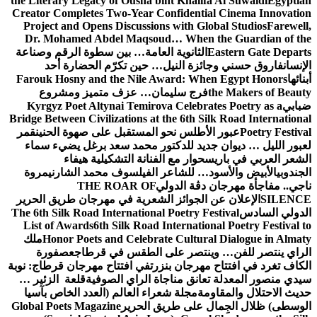
the Literary Legacy of Ousha bint Khalifa Al Suwaidi
Egyptian
Creator Completes Two-Year Confidential Cinema Innovation
Project and Opens Discussions with Global Studios
Farewell,
Dr. Mohamed Abdel Maqsoud… When the Guardian of the
Eastern Gate Departs
الثانوية العامة… بين سطوة الرقم وصناعة
الإنسان
فاروق حسني وجائزة النيل… حين تكرّم الحضارة أحد
أبنائها
Farouk Hosny and the Nile Award: When Egypt Honors
the Makers of Beauty
فرج سليمان… عزف متميز ومشروع
ضبابي
Kyrgyz Poet Altynai Temirova Celebrates Poetry as a
Bridge Between Civilizations at the 6th Silk Road International
Poetry Festival
عبور الأطلس نحو المستقبل على صهوة الحنين
قمر
لعبور الليل … ديوان جديد للدكتور محمد سعد برغل يضيء سماء
الشعر العربي في باريس
حوار مع الفنانة التشكيلية هيفاء
الجندوبي
الأبيض والأسود… للشاعر الفيلسوف محمد الشارني
مروة
ناجي.. مفاجأة مهرجان دڨة الدولي
THE ROAR OF
SILENCE
الإعلان عن الجوائز الشعرية في مهرجان طريق الحرير
الدولي السادس
The 6th Silk Road International Poetry Festival
List of Awards
6th Silk Road International Poetry Festival to
Honor Poets and Celebrate Cultural Dialogue in Almaty
ملك
الراي ينتصر للفن… وينتصر على الطقس في قرطاج
عصفورة
الكاف تغرد في افتتاح مهرجان بنزرت
في افتتاح مهرجان قرطاج: نوبة
سيدي منصور المعدلة تعانق مناجاة الراي الصوفية
قلعة الزئير …
حديث الاحتلال والمقاومة
مجلة شعراء العالم (العدد الخاص بآسيا
الوسطى) ظلال الجِمال على طريق الحرير
Global Poets Magazine