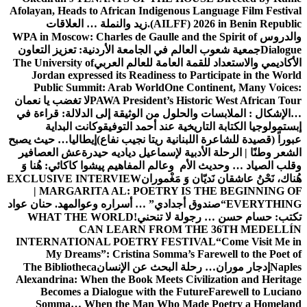
Afolayan, Heads to African Indigenous Language Film Festival
(AILFF) 2026 in Benin Republic.
زيد والنملة … العلاقات
والدروس
WPA in Moscow: Charles de Gaulle and the Spirit of
Dialogue
جمعية شعوب العالم في الجامعة الأردنية: تعزيز التعاون
الأكاديمي والاستعداد للقمة العامة للعالم العربي
The University of
Jordan expressed its Readiness to Participate in the World
Public Summit: Arab World
One Continent, Many Voices:
PAWA President’s Historic West African Tour
لا تغضب يا نعمان
…الإشكال : الملابسات والحلول
من الوثيقة إلى الدلالة: قراءة في
إبستمولوجيا الكتابة التاريخية عند أحمد التوفيق
وكانت البداية
عبوراً (قصيدة للشاعرة اللبنانية ريتا نجيب نفاع)
إيطاليا… حيث يصبح
الشعر وطنًا | الرحلة الأدبية لإسماعيل دياديه حيدرة
عش العصافير
وقلب الصياد … وحديث الأم وعالم المفاهيم
پیشوا کاکائي: هُنا وَ
هُناك، نَحْنُ عاشقان نَديّان وَ مَغْموران
EXCLUSIVE INTERVIEW
| MARGARITA AL: POETRY IS THE BEGINNING OF
EVERYTHING
“صندوق أجدادي” … أسراره وعوالمه
د. حنان عواد
تكتب: حسام حسن … رجولة لا تنحني!
WHAT THE WORLD
CAN LEARN FROM THE 36TH MEDELLÍN
INTERNATIONAL POETRY FESTIVAL
“Come Visit Me in
My Dreams”: Cristina Somma’s Farewell to the Poet of
Naples
إدجار موران… رحلة البحث عن الإنسان
The Bibliotheca
Alexandrina: When the Book Meets Civilization and Heritage
Becomes a Dialogue with the Future
Farewell to Luciano
Somma… When the Man Who Made Poetry a Homeland