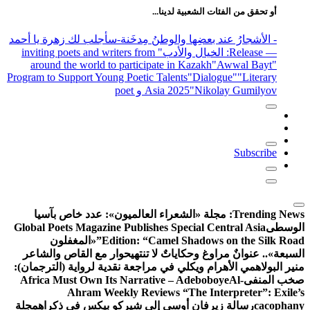
أو تحقق من الفئات الشعبية لدينا...
- الأشجارُ عند بعضِها والوطنُ مِدخَنة
-سأجلب لك زهرة يا أحمد
— Release
: الخيال والأدب
" inviting poets and writers from
around the world to participate in Kazakh
"Awwal Bayt"
Program to Support Young Poetic Talents
"Dialogue"
"Literary
"Nikolay Gumilyov و poet
Asia 2025
Subscribe
Trending News:
مجلة «الشعراء العالميون»: عدد خاص بآسيا
الوسطى
Global Poets Magazine Publishes Special Central Asia
Edition: “Camel Shadows on the Silk Road”
«المغفلون
السبعة».. عنوانٌ مراوغ وحكاياتٌ لا تنتهي
حوار مع القاص والشاعر
منير البولاهمي
الأهرام ويكلي في مراجعة نقدية لرواية (الترجمان):
صخب المنفى
Al-
Africa Must Own Its Narrative – Adeboboye
Ahram Weekly Reviews “The Interpreter”: Exile’s
cacophany
رسالة زيرفان أوسى إلى شيركو بيكس في ذكراه
مجلة