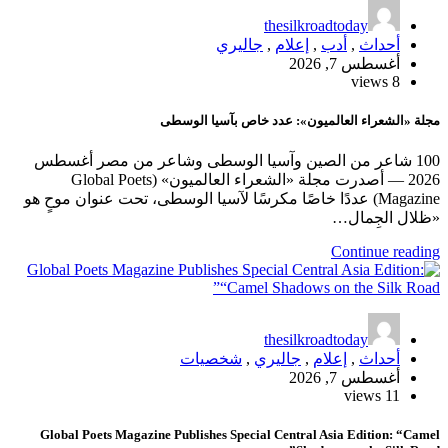
thesilkroadtoday
أحداث
,
أدب
,
إعلام
,
جاليري
أغسطس 7, 2026
8 views
مجلة «الشعراء العالميون»: عدد خاص بآسيا الوسطى
100 شاعر من الصين وآسيا الوسطى وشاعر من مصر أغسطس
2026 — أصدرت مجلة «الشعراء العالميون» (Global Poets
Magazine) عددًا خاصًا مكرسًا لآسيا الوسطى، تحت عنوان موحٍ هو
«ظلال الجِمال…
Continue reading
thesilkroadtoday
أحداث
,
إعلام
,
جاليري
,
شخصيات
أغسطس 7, 2026
11 views
Global Poets Magazine Publishes Special Central Asia Edition: “Camel