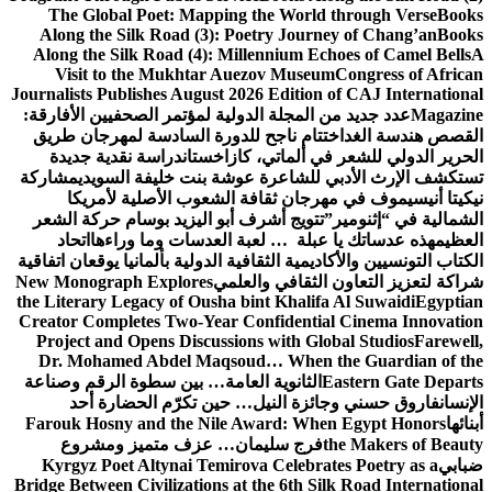
The Global Poet: Mapping the World through Verse
Books
Along the Silk Road (3): Poetry Journey of Chang’an
Books
Along the Silk Road (4): Millennium Echoes of Camel Bells
A
Visit to the Mukhtar Auezov Museum
Congress of African
Journalists Publishes August 2026 Edition of CAJ International
Magazine
عدد جديد من المجلة الدولية لمؤتمر الصحفيين الأفارقة:
القصص هندسة الغد
اختتام ناجح للدورة السادسة لمهرجان طريق
الحرير الدولي للشعر في ألماتي، كازاخستان
دراسة نقدية جديدة
تستكشف الإرث الأدبي للشاعرة عوشة بنت خليفة السويدي
مشاركة
نيكيتا أنيسيموف في مهرجان ثقافة الشعوب الأصلية لأمريكا
الشمالية في “إثنومير”
تتويج أشرف أبو اليزيد بوسام حركة الشعر
العظيم
هذه عدساتك يا عبلة … لعبة العدسات وما وراءها
اتحاد
الكتاب التونسيين والأكاديمية الثقافية الدولية بألمانيا يوقعان اتفاقية
شراكة لتعزيز التعاون الثقافي والعلمي
New Monograph Explores
the Literary Legacy of Ousha bint Khalifa Al Suwaidi
Egyptian
Creator Completes Two-Year Confidential Cinema Innovation
Project and Opens Discussions with Global Studios
Farewell,
Dr. Mohamed Abdel Maqsoud… When the Guardian of the
Eastern Gate Departs
الثانوية العامة… بين سطوة الرقم وصناعة
الإنسان
فاروق حسني وجائزة النيل… حين تكرّم الحضارة أحد
أبنائها
Farouk Hosny and the Nile Award: When Egypt Honors
the Makers of Beauty
فرج سليمان… عزف متميز ومشروع
ضبابي
Kyrgyz Poet Altynai Temirova Celebrates Poetry as a
Bridge Between Civilizations at the 6th Silk Road International