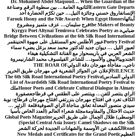
Dr. Mohamed Abdel Maqsoud… When the Guardian of the
Eastern Gate Departs
الثانوية العامة… بين سطوة الرقم وصناعة
الإنسان
فاروق حسني وجائزة النيل… حين تكرّم الحضارة أحد
أبنائها
Farouk Hosny and the Nile Award: When Egypt Honors
the Makers of Beauty
فرج سليمان… عزف متميز ومشروع
ضبابي
Kyrgyz Poet Altynai Temirova Celebrates Poetry as a
Bridge Between Civilizations at the 6th Silk Road International
Poetry Festival
عبور الأطلس نحو المستقبل على صهوة الحنين
قمر
لعبور الليل … ديوان جديد للدكتور محمد سعد برغل يضيء سماء
الشعر العربي في باريس
حوار مع الفنانة التشكيلية هيفاء
الجندوبي
الأبيض والأسود… للشاعر الفيلسوف محمد الشارني
مروة
ناجي.. مفاجأة مهرجان دڨة الدولي
THE ROAR OF
SILENCE
الإعلان عن الجوائز الشعرية في مهرجان طريق الحرير
الدولي السادس
The 6th Silk Road International Poetry Festival
List of Awards
6th Silk Road International Poetry Festival to
Honor Poets and Celebrate Cultural Dialogue in Almaty
ملك
الراي ينتصر للفن… وينتصر على الطقس في قرطاج
عصفورة
الكاف تغرد في افتتاح مهرجان بنزرت
في افتتاح مهرجان قرطاج: نوبة
سيدي منصور المعدلة تعانق مناجاة الراي الصوفية
قلعة الزئير …
حديث الاحتلال والمقاومة
مجلة شعراء العالم (العدد الخاص بآسيا
الوسطى) ظلال الجِمال على طريق الحرير
Global Poets Magazine
(Special Central Asia Issue): Camel Shadows on the Silk
Road
الكشف عن الأوسمة والشهادات الجديدة لحركة الشعر
العظيم
New Medals and Certificates for the Grand Poetic