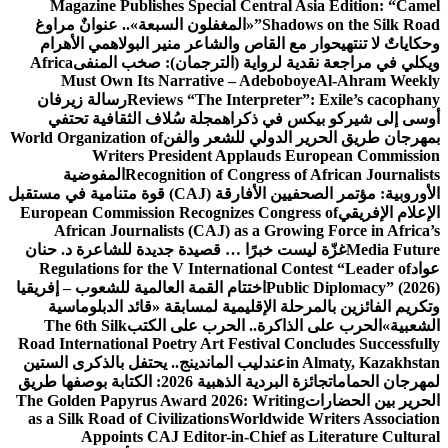
Magazine Publishes Special Central Asia Edition: “Camel
Shadows on the Silk Road”
«المغفلون السبعة».. عنوانٌ مراوغ
وحكاياتٌ لا تنتهي
حوار مع القاص والشاعر منير البولاهمي
الأهرام
ويكلي في مراجعة نقدية لرواية (الترجمان): صخب المنفى
Africa
Must Own Its Narrative – Adeboboye
Al-Ahram Weekly
Reviews “The Interpreter”: Exile’s cacophany
رسالة زيرفان
أوسى إلى شيركو بيكس في ذكراه
مجلة سُلاف الثقافية تحتفي
بمهرجان طريق الحرير الدولي للشعر والفن
World Organization of
Writers President Applauds European Commission
Recognition of Congress of African Journalists
المفوضية
الأوروبية: مؤتمر الصحفيين الأفارقة (CAJ) قوة متنامية في مستقبل
الإعلام الإفريقي
European Commission Recognizes Congress of
African Journalists (CAJ) as a Growing Force in Africa’s
Media Future
غزّة ليست خبرًا … قصيدة جديدة للشاعرة د. حنان
عواد
Regulations for the V International Contest “Leader of
Public Diplomacy” (2026)
اختتام القمة العالمية للشعوب – إفريقيا
وتكريم الفائزين بالمرحلة الإقليمية لمسابقة «قائد الدبلوماسية
الشعبية»
الحرب على الذاكرة.. الحرب على الكتب
The 6th Silk
Road International Poetry Art Festival Concludes Successfully
in Almaty, Kazakhstan
عندليب الماندينج.. يحتفل بالذكرى الستين
لمهرجان الحمامات
جائزة البردية الذهبية 2026: الكتابة بوصفها طريق
الحرير بين الحضارات
The Golden Papyrus Award 2026: Writing
as a Silk Road of Civilizations
Worldwide Writers Association
Appoints CAJ Editor-in-Chief as Literature Cultural