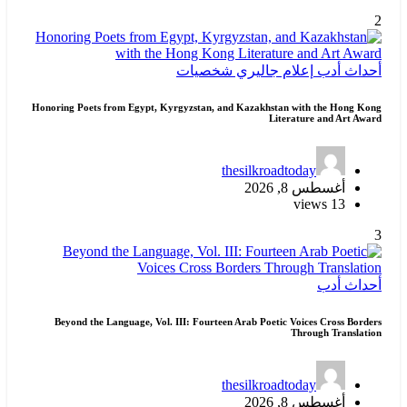
2
أحداث
أدب
إعلام
جاليري
شخصيات
Honoring Poets from Egypt, Kyrgyzstan, and Kazakhstan with the Hong Kong
Literature and Art Award
thesilkroadtoday
أغسطس 8, 2026
13 views
3
أحداث
أدب
Beyond the Language, Vol. III: Fourteen Arab Poetic Voices Cross Borders
Through Translation
thesilkroadtoday
أغسطس 8, 2026