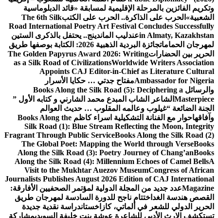
وتكريم الفائزين بالمرحلة الإقليمية لمسابقة «قائد الدبلوماسية
الشعبية»
الحرب على الذاكرة.. الحرب على الكتب
The 6th Silk
Road International Poetry Art Festival Concludes Successfully
in Almaty, Kazakhstan
عندليب الماندينج.. يحتفل بالذكرى الستين
لمهرجان الحمامات
جائزة البردية الذهبية 2026: الكتابة بوصفها طريق
الحرير بين الحضارات
The Golden Papyrus Award 2026: Writing
as a Silk Road of Civilizations
Worldwide Writers Association
Appoints CAJ Editor-in-Chief as Literature Cultural
Ambassador for Nigeria
مفتاح جدتي … حكايا الأسرار
والرسائل
Books Along the Silk Road (5): Deciphering a
Masterpiece
الشاعر الشاب المبدع محمد الشارني و كتابه الأول ”
الجنة الضائعة “
غيلوب وعالمه المقلوب … حديث العوالم
وآفاقها
حوار مع الفنانة التشكيلية اسراء كاظم
Books Along the
Silk Road (1): Blue Stream Reflecting the Moon, Integrity
Fragrant Through Public Service
Books Along the Silk Road (2)
The Global Poet: Mapping the World through Verse
Books
Along the Silk Road (3): Poetry Journey of Chang’an
Books
Along the Silk Road (4): Millennium Echoes of Camel Bells
A
Visit to the Mukhtar Auezov Museum
Congress of African
Journalists Publishes August 2026 Edition of CAJ International
Magazine
عدد جديد من المجلة الدولية لمؤتمر الصحفيين الأفارقة:
القصص هندسة الغد
اختتام ناجح للدورة السادسة لمهرجان طريق
الحرير الدولي للشعر في ألماتي، كازاخستان
دراسة نقدية جديدة
تستكشف الإرث الأدبي للشاعرة عوشة بنت خليفة السويدي
مشاركة