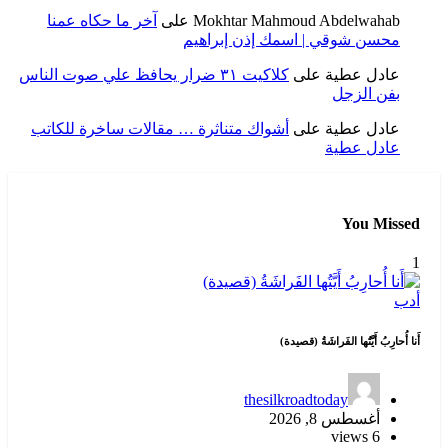
Mokhtar Mahmoud Abdelwahab
على
آخر ما حكاه عمنا
محسن شوقي | اسمك إذن إبراهيم
عادل عطية
على
كلاكيت ٣١ ضرار يحافظ علي صوت الناس
بفن الزجل
عادل عطية
على
أشواك متناثرة … مقالات ساخرة للكاتب
عادل عطية
You Missed
1
أدب
أَنا أُحارِبُ أَيَّتُها الفَراشَةُ (قصيدة)
thesilkroadtoday
أغسطس 8, 2026
6 views