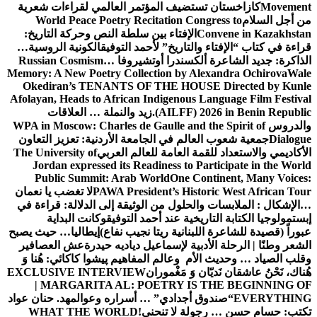
Movement
كازاخستان تستضيف المؤتمر العالمي لقراءات شعرية
من أجل السلام
World Peace Poetry Recitation Congress to
Convene in Kazakhstan
الإفتاء بين سلطة النص وحركة التاريخ:
قراءة في كتاب “الإفتاء والتاريخ” لأحمد التوفيق
الكونية الروسية…
الذاكرة: جديد الشاعرة ألكسندرا أوتشيروفا
Russian Cosmism…
Memory: A New Poetry Collection by Alexandra Ochirova
Wale
Okediran’s TENANTS OF THE HOUSE Directed by Kunle
Afolayan, Heads to African Indigenous Language Film Festival
(AILFF) 2026 in Benin Republic.
زيد والنملة … العلاقات
والدروس
WPA in Moscow: Charles de Gaulle and the Spirit of
Dialogue
جمعية شعوب العالم في الجامعة الأردنية: تعزيز التعاون
الأكاديمي والاستعداد للقمة العامة للعالم العربي
The University of
Jordan expressed its Readiness to Participate in the World
Public Summit: Arab World
One Continent, Many Voices:
PAWA President’s Historic West African Tour
لا تغضب يا نعمان
…الإشكال : الملابسات والحلول
من الوثيقة إلى الدلالة: قراءة في
إبستمولوجيا الكتابة التاريخية عند أحمد التوفيق
وكانت البداية
عبوراً (قصيدة للشاعرة اللبنانية ريتا نجيب نفاع)
إيطاليا… حيث يصبح
الشعر وطنًا | الرحلة الأدبية لإسماعيل دياديه حيدرة
عش العصافير
وقلب الصياد … وحديث الأم وعالم المفاهيم
پیشوا کاکائي: هُنا وَ
هُناك، نَحْنُ عاشقان نَديّان وَ مَغْموران
EXCLUSIVE INTERVIEW
| MARGARITA AL: POETRY IS THE BEGINNING OF
EVERYTHING
“صندوق أجدادي” … أسراره وعوالمه
د. حنان عواد
تكتب: حسام حسن … رجولة لا تنحني!
WHAT THE WORLD