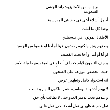
ترجمها من الانجليزية: رائد الجشي –
السعودية
أحمل أشلاء أخي في حقيبتي المدرسية
وهذا كل ما أملك
الأطفال يموتون في فلسطين
بعضهم ينجو ولكنهم يفقدون عينا أو أذنا او عضوا من الجسدِ
او أبا أو أما او أخا تحت القصف
يرجف الناجون لأيام كخراف أضاحٍ في لعبة روق طويلة الأمد
حيث الحصص موزعة على الصحون
انه استحواذ كامل وتطهير عرقي
لا يهتم أحد بالدبلوماسية. هم يمتلكون التهم وحسب.
وعندهم يجب تدمير العدو حتى لا يطالب بأي حق
ثقل حقيبة ظهري, ثقل أشلاء أخي, ثقل قلبي