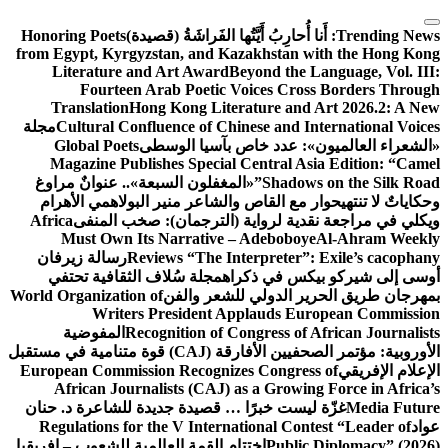
التجاوز
إلى
Trending News:
أَنا أُحارِبُ أَيَّتُها الفَراشَةُ (قصيدة)
Honoring Poets
from Egypt, Kyrgyzstan, and Kazakhstan with the Hong Kong
المحتوى
Literature and Art Award
Beyond the Language, Vol. III:
Fourteen Arab Poetic Voices Cross Borders Through
Translation
Hong Kong Literature and Art 2026.2: A New
Cultural Confluence of Chinese and International Voices
مجلة
«الشعراء العالميون»: عدد خاص بآسيا الوسطى
Global Poets
Magazine Publishes Special Central Asia Edition: “Camel
Shadows on the Silk Road”
«المغفلون السبعة».. عنوانٌ مراوغ
وحكاياتٌ لا تنتهي
حوار مع القاص والشاعر منير البولاهمي
الأهرام
ويكلي في مراجعة نقدية لرواية (الترجمان): صخب المنفى
Africa
Must Own Its Narrative – Adeboboye
Al-Ahram Weekly
Reviews “The Interpreter”: Exile’s cacophany
رسالة زيرفان
أوسى إلى شيركو بيكس في ذكراه
مجلة سُلاف الثقافية تحتفي
بمهرجان طريق الحرير الدولي للشعر والفن
World Organization of
Writers President Applauds European Commission
Recognition of Congress of African Journalists
المفوضية
الأوروبية: مؤتمر الصحفيين الأفارقة (CAJ) قوة متنامية في مستقبل
الإعلام الإفريقي
European Commission Recognizes Congress of
African Journalists (CAJ) as a Growing Force in Africa’s
Media Future
غزّة ليست خبرًا … قصيدة جديدة للشاعرة د. حنان
عواد
Regulations for the V International Contest “Leader of
Public Diplomacy” (2026)
اختتام القمة العالمية للشعوب – إفريقيا