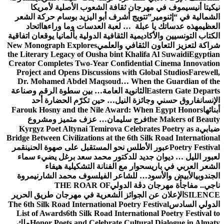
نيكيتا أنيسيموف في مهرجان ثقافة الشعوب الأصلية لأمريكا
الشمالية في “إثنومير”
تتويج أشرف أبو اليزيد بوسام حركة الشعر
العظيم
هذه عدساتك يا عبلة … لعبة العدسات وما وراءها
اتحاد
الكتاب التونسيين والأكاديمية الثقافية الدولية بألمانيا يوقعان اتفاقية
شراكة لتعزيز التعاون الثقافي والعلمي
New Monograph Explores
the Literary Legacy of Ousha bint Khalifa Al Suwaidi
Egyptian
Creator Completes Two-Year Confidential Cinema Innovation
Project and Opens Discussions with Global Studios
Farewell,
Dr. Mohamed Abdel Maqsoud… When the Guardian of the
Eastern Gate Departs
الثانوية العامة… بين سطوة الرقم وصناعة
الإنسان
فاروق حسني وجائزة النيل… حين تكرّم الحضارة أحد
أبنائها
Farouk Hosny and the Nile Award: When Egypt Honors
the Makers of Beauty
فرج سليمان… عزف متميز ومشروع
ضبابي
Kyrgyz Poet Altynai Temirova Celebrates Poetry as a
Bridge Between Civilizations at the 6th Silk Road International
Poetry Festival
عبور الأطلس نحو المستقبل على صهوة الحنين
قمر
لعبور الليل … ديوان جديد للدكتور محمد سعد برغل يضيء سماء
الشعر العربي في باريس
حوار مع الفنانة التشكيلية هيفاء
الجندوبي
الأبيض والأسود… للشاعر الفيلسوف محمد الشارني
مروة
ناجي.. مفاجأة مهرجان دڨة الدولي
THE ROAR OF
SILENCE
الإعلان عن الجوائز الشعرية في مهرجان طريق الحرير
الدولي السادس
The 6th Silk Road International Poetry Festival
List of Awards
6th Silk Road International Poetry Festival to
Honor Poets and Celebrate Cultural Dialogue in Almaty
ملك