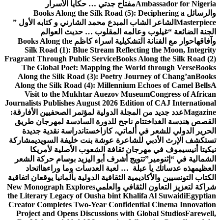
Ambassador for Nigeria
مفتاح جدتي … حكايا الأسرار
والرسائل
Books Along the Silk Road (5): Deciphering a
Masterpiece
الشاعر الشاب المبدع محمد الشارني و كتابه الأول ”
الجنة الضائعة “
غيلوب وعالمه المقلوب … حديث العوالم
وآفاقها
حوار مع الفنانة التشكيلية اسراء كاظم
Books Along the
Silk Road (1): Blue Stream Reflecting the Moon, Integrity
Fragrant Through Public Service
Books Along the Silk Road (2)
The Global Poet: Mapping the World through Verse
Books
Along the Silk Road (3): Poetry Journey of Chang’an
Books
Along the Silk Road (4): Millennium Echoes of Camel Bells
A
Visit to the Mukhtar Auezov Museum
Congress of African
Journalists Publishes August 2026 Edition of CAJ International
Magazine
عدد جديد من المجلة الدولية لمؤتمر الصحفيين الأفارقة:
القصص هندسة الغد
اختتام ناجح للدورة السادسة لمهرجان طريق
الحرير الدولي للشعر في ألماتي، كازاخستان
دراسة نقدية جديدة
تستكشف الإرث الأدبي للشاعرة عوشة بنت خليفة السويدي
مشاركة
نيكيتا أنيسيموف في مهرجان ثقافة الشعوب الأصلية لأمريكا
الشمالية في “إثنومير”
تتويج أشرف أبو اليزيد بوسام حركة الشعر
العظيم
هذه عدساتك يا عبلة … لعبة العدسات وما وراءها
اتحاد
الكتاب التونسيين والأكاديمية الثقافية الدولية بألمانيا يوقعان اتفاقية
شراكة لتعزيز التعاون الثقافي والعلمي
New Monograph Explores
the Literary Legacy of Ousha bint Khalifa Al Suwaidi
Egyptian
Creator Completes Two-Year Confidential Cinema Innovation
Project and Opens Discussions with Global Studios
Farewell,