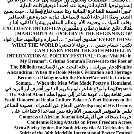
إبستمولوجيا الكتابة التاريخية عند أحمد التوفيق
وكانت البداية
عبوراً (قصيدة للشاعرة اللبنانية ريتا نجيب نفاع)
إيطاليا… حيث يصبح
الشعر وطنًا | الرحلة الأدبية لإسماعيل دياديه حيدرة
عش العصافير
وقلب الصياد … وحديث الأم وعالم المفاهيم
پیشوا کاکائي: هُنا وَ
هُناك، نَحْنُ عاشقان نَديّان وَ مَغْموران
EXCLUSIVE INTERVIEW
| MARGARITA AL: POETRY IS THE BEGINNING OF
EVERYTHING
“صندوق أجدادي” … أسراره وعوالمه
د. حنان عواد
تكتب: حسام حسن … رجولة لا تنحني!
WHAT THE WORLD
CAN LEARN FROM THE 36TH MEDELLÍN
INTERNATIONAL POETRY FESTIVAL
“Come Visit Me in
My Dreams”: Cristina Somma’s Farewell to the Poet of
Naples
إدجار موران… رحلة البحث عن الإنسان
The Bibliotheca
Alexandrina: When the Book Meets Civilization and Heritage
Becomes a Dialogue with the Future
Farewell to Luciano
Somma… When the Man Who Made Poetry a Homeland
Departs
إيطاليا تودّع شاعر نابولي
تكريم الدكتور أشرف أبو اليزيد في
قصر ثقافة بنها… عودة شاعر إلى منبع الحلم
Dr. Ashraf Aboul-
Yazid Honored at Benha Culture Palace: A Poet Returns to the
Wellspring of His Dreams
في الدفاع عن الشعراء | قصيدة للشاعر
نيلس هاف
مؤتمر الصحفيين الأفارقة يدين تصاعد الاعتداءات على
حرية الصحافة في أفريقيا
Congress of African Journalists
Condemns Rising Attacks on Press Freedom Across
Africa
Poetry Ignites the Soul: Margarita Al Celebrates the
Spirit of the 36th Medellín International Poetry Festival