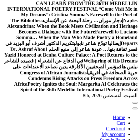
CAN LEARN FROM THE 36TH MEDELLÍN
INTERNATIONAL POETRY FESTIVAL
“Come Visit Me in
My Dreams”: Cristina Somma’s Farewell to the Poet of
Naples
إدجار موران… رحلة البحث عن الإنسان
The Bibliotheca
Alexandrina: When the Book Meets Civilization and Heritage
Becomes a Dialogue with the Future
Farewell to Luciano
Somma… When the Man Who Made Poetry a Homeland
Departs
إيطاليا تودّع شاعر نابولي
تكريم الدكتور أشرف أبو اليزيد في
قصر ثقافة بنها… عودة شاعر إلى منبع الحلم
Dr. Ashraf Aboul-
Yazid Honored at Benha Culture Palace: A Poet Returns to the
Wellspring of His Dreams
في الدفاع عن الشعراء | قصيدة للشاعر
نيلس هاف
مؤتمر الصحفيين الأفارقة يدين تصاعد الاعتداءات على
حرية الصحافة في أفريقيا
Congress of African Journalists
Condemns Rising Attacks on Press Freedom Across
Africa
Poetry Ignites the Soul: Margarita Al Celebrates the
Spirit of the 36th Medellín International Poetry Festival
السبت. أغسطس 8th, 2026
Home
Cart
Checkout
My account
Sample Page