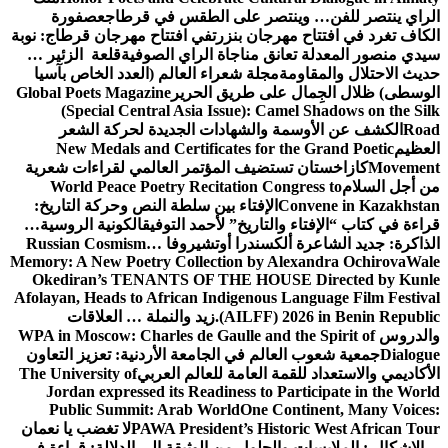
الراي ينتصر للفن… وينتصر على الطقس في قرطاج
عصفورة
الكاف تغرد في افتتاح مهرجان بنزرت
في افتتاح مهرجان قرطاج: نوبة
سيدي منصور المعدلة تعانق مناجاة الراي الصوفية
قلعة الزئير …
حديث الاحتلال والمقاومة
مجلة شعراء العالم (العدد الخاص بآسيا
الوسطى) ظلال الجِمال على طريق الحرير
Global Poets Magazine
(Special Central Asia Issue): Camel Shadows on the Silk
Road
الكشف عن الأوسمة والشهادات الجديدة لحركة الشعر
العظيم
New Medals and Certificates for the Grand Poetic
Movement
كازاخستان تستضيف المؤتمر العالمي لقراءات شعرية
من أجل السلام
World Peace Poetry Recitation Congress to
Convene in Kazakhstan
الإفتاء بين سلطة النص وحركة التاريخ:
قراءة في كتاب “الإفتاء والتاريخ” لأحمد التوفيق
الكونية الروسية…
الذاكرة: جديد الشاعرة ألكسندرا أوتشيروفا
Russian Cosmism…
Memory: A New Poetry Collection by Alexandra Ochirova
Wale
Okediran’s TENANTS OF THE HOUSE Directed by Kunle
Afolayan, Heads to African Indigenous Language Film Festival
(AILFF) 2026 in Benin Republic.
زيد والنملة … العلاقات
والدروس
WPA in Moscow: Charles de Gaulle and the Spirit of
Dialogue
جمعية شعوب العالم في الجامعة الأردنية: تعزيز التعاون
الأكاديمي والاستعداد للقمة العامة للعالم العربي
The University of
Jordan expressed its Readiness to Participate in the World
Public Summit: Arab World
One Continent, Many Voices:
PAWA President’s Historic West African Tour
لا تغضب يا نعمان
…الإشكال : الملابسات والحلول
من الوثيقة إلى الدلالة: قراءة في