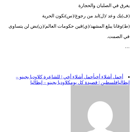
يغرق في الصلبان والحجارة
(ف)يك وعد /(ل)ابد من رجوع/(س)تكون الحرية
(ط)وفانا يبلغ المشهد/(ي)قين حكومات العالم/(ن)بض لن يتساوى
في الصمت.
…
أحمل أشلاء أخي
أحمل أشلاء أخي | للشاعرة كلاوديا بجينو –
إيطاليا
فلسطين | قصيدة كل يوم
كلاوديا بجينو – إيطاليا