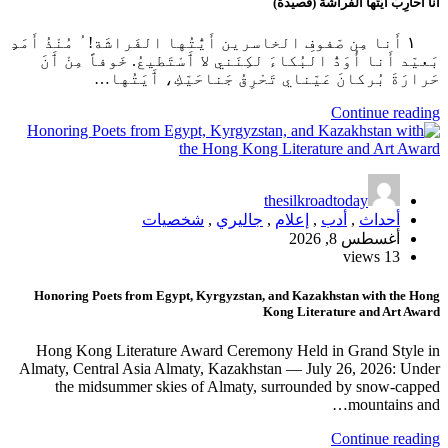
أَنا أُحارِبُ أَيَّتُها الفَراشَةُ (قصيدة)
‌ ‌ ١ أَنا مِن صّفوفِ الخاسرين أَيُّتُها الفَراشَة! ُ مُنْذُ أَمَدِِ
بَعيّد أَنا أُوَدُّ البُكاءَ لكِنَني لا ٲَسْتَطيعُ. خَوفاً مِنْ ٲَنَ
حَرارَةَ بُركانَ عَيّناي تَحْرِقُ جَناحَيّكِ، ٲَيَتُها…
Continue reading
thesilkroadtoday
أحداث
,
أدب
,
إعلام
,
جاليري
,
شخصيات
أغسطس 8, 2026
13 views
Honoring Poets from Egypt, Kyrgyzstan, and Kazakhstan with the Hong
Kong Literature and Art Award
Hong Kong Literature Award Ceremony Held in Grand Style in
Almaty, Central Asia Almaty, Kazakhstan — July 26, 2026: Under
the midsummer skies of Almaty, surrounded by snow-capped
mountains and…
Continue reading