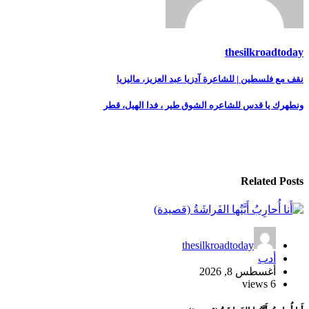
thesilkroadtoday
تصفّح
نقف مع فلسطين | للشاعرة آدزيا عبد العزيز، ماليزيا
المقالات
ونطهرك يا قدس للشاعره الشوق طير ، فدا الهيل، قطر
Related Posts
thesilkroadtoday
أدب
أغسطس 8, 2026
6 views