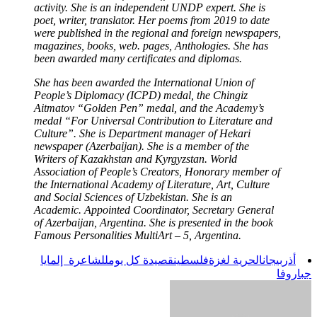
activity. She is an independent UNDP expert. She is
poet, writer, translator. Her poems from 2019 to date
were published in the regional and foreign newspapers,
magazines, books, web. pages, Anthologies. She has
been awarded many certificates and diplomas.
She has been awarded the International Union of
People’s Diplomacy (ICPD) medal, the Chingiz
Aitmatov “Golden Pen” medal, and the Academy’s
medal “For Universal Contribution to Literature and
Culture”. She is Department manager of Hekari
newspaper (Azerbaijan). She is a member of the
Writers of Kazakhstan and Kyrgyzstan. World
Association of People’s Creators, Honorary member of
the International Academy of Literature, Art, Culture
and Social Sciences of Uzbekistan. She is an
Academic. Appointed Coordinator, Secretary General
of Azerbaijan, Argentina. She is presented in the book
Famous Personalities MultiArt – 5, Argentina.
أذربيجان
الحرية لغزة
فلسطين
قصيدة كل يوم
للشاعرة إلمايا
جباروفا