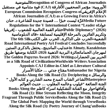
Recognition of Congress of African Journalists
المفوضية
الأوروبية: مؤتمر الصحفيين الأفارقة (CAJ) قوة متنامية في مستقبل
الإعلام الإفريقي
European Commission Recognizes Congress of
African Journalists (CAJ) as a Growing Force in Africa’s
Media Future
غزّة ليست خبرًا … قصيدة جديدة للشاعرة د. حنان
عواد
Regulations for the V International Contest “Leader of
Public Diplomacy” (2026)
اختتام القمة العالمية للشعوب – إفريقيا
وتكريم الفائزين بالمرحلة الإقليمية لمسابقة «قائد الدبلوماسية
الشعبية»
الحرب على الذاكرة.. الحرب على الكتب
The 6th Silk
Road International Poetry Art Festival Concludes Successfully
in Almaty, Kazakhstan
عندليب الماندينج.. يحتفل بالذكرى الستين
لمهرجان الحمامات
جائزة البردية الذهبية 2026: الكتابة بوصفها طريق
الحرير بين الحضارات
The Golden Papyrus Award 2026: Writing
as a Silk Road of Civilizations
Worldwide Writers Association
Appoints CAJ Editor-in-Chief as Literature Cultural
Ambassador for Nigeria
مفتاح جدتي … حكايا الأسرار
والرسائل
Books Along the Silk Road (5): Deciphering a
Masterpiece
الشاعر الشاب المبدع محمد الشارني و كتابه الأول ”
الجنة الضائعة “
غيلوب وعالمه المقلوب … حديث العوالم
وآفاقها
حوار مع الفنانة التشكيلية اسراء كاظم
Books Along the
Silk Road (1): Blue Stream Reflecting the Moon, Integrity
Fragrant Through Public Service
Books Along the Silk Road (2)
The Global Poet: Mapping the World through Verse
Books
Along the Silk Road (3): Poetry Journey of Chang’an
Books