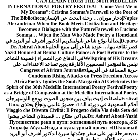
CAN LEARN FROM THE 36TH MEDELLÍN
INTERNATIONAL POETRY FESTIVAL
“Come Visit Me in
My Dreams”: Cristina Somma’s Farewell to the Poet of
Naples
إدجار موران… رحلة البحث عن الإنسان
The Bibliotheca
Alexandrina: When the Book Meets Civilization and Heritage
Becomes a Dialogue with the Future
Farewell to Luciano
Somma… When the Man Who Made Poetry a Homeland
Departs
إيطاليا تودّع شاعر نابولي
تكريم الدكتور أشرف أبو اليزيد في
قصر ثقافة بنها… عودة شاعر إلى منبع الحلم
Dr. Ashraf Aboul-
Yazid Honored at Benha Culture Palace: A Poet Returns to the
Wellspring of His Dreams
في الدفاع عن الشعراء | قصيدة للشاعر
نيلس هاف
مؤتمر الصحفيين الأفارقة يدين تصاعد الاعتداءات على
حرية الصحافة في أفريقيا
Congress of African Journalists
Condemns Rising Attacks on Press Freedom Across
Africa
Poetry Ignites the Soul: Margarita Al Celebrates the
Spirit of the 36th Medellín International Poetry Festival
Poetry
as a Bridge of Compassion at the Medellín International Poetry
Festival
ملصقات إديث بياف بين شجون الصوت ووجع اللون
مهرجان
أفلام السعودية في دورته الـ12: حضورٌ عالمي ونجاحٌ يحتذى به
Un
Viaggio che Diventa Civiltà: Il Progetto della Via della Seta del
Dr. Ashraf Aboul-Yazid
سَيَٲتي صَبّاح … قصيدتان للشاعر بيشوا
كاكي
Путешествие реки в пути: жизненный путь доктора
Ашрафа Абуль-Язида и культурный проект «Шёлковый
путь»
رحلة نهرٍ على سفر جسّدتها سيرة الدكتور أشرف أبو اليزيد
ومشروعه الثقافي “طريق الحرير”