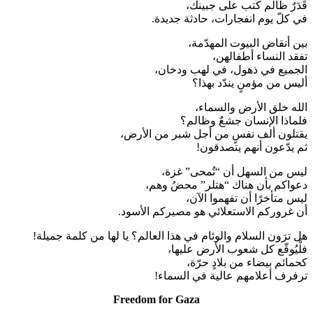
قَدَرٌ ظالم كُتب على جبينك،
في كلّ يوم انفجارات، حادثة جديدة.
بين أنقاض البيوت المهدّمة،
تفقد النساء أطفالهن،
الجميع في ذهول، في لهب ودخان،
أليس من مؤمنٍ يندّد بهذا؟
الله خلق الأرض والسماء،
فلماذا الإنسان جشعٌ وظالم؟
يقتلون ألف نفسٍ من أجل شبر من الأرض،
ثم يدّعون أنهم يتصدقون!
ليس من السهل أن “تُمحى” غزة،
دعواكم بأن هناك “هتلر” محضُ وهم،
ليس متأخرًا أن تفهموا الآن،
أن غروركم الاستعلائي هو مصيركم الأسود.
هل ترَون السلام والوئام في هذا العالم؟ يا لها من كلمة جميلة!
فلْيُوقّع كل شعوب الأرض عليها،
كحمائم بيضاء من بلادٍ حرّة،
ترفرف أعلامهم عالية في السماء!
Freedom for Gaza