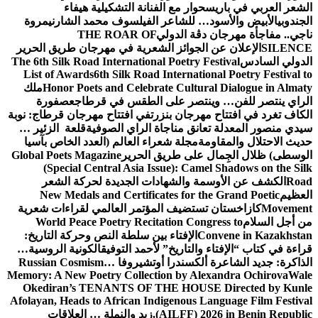
الشعر العربي في باريس
حوار مع الفنانة التشكيلية هيفاء
الجندوبي
الأبيض والأسود… للشاعر الفيلسوف محمد الشارني
مروة
ناجي.. مفاجأة مهرجان دڨة الدولي
THE ROAR OF
SILENCE
الإعلان عن الجوائز الشعرية في مهرجان طريق الحرير
الدولي السادس
The 6th Silk Road International Poetry Festival
List of Awards
6th Silk Road International Poetry Festival to
Honor Poets and Celebrate Cultural Dialogue in Almaty
ملك
الراي ينتصر للفن… وينتصر على الطقس في قرطاج
عصفورة
الكاف تغرد في افتتاح مهرجان بنزرت
في افتتاح مهرجان قرطاج: نوبة
سيدي منصور المعدلة تعانق مناجاة الراي الصوفية
قلعة الزئير …
حديث الاحتلال والمقاومة
مجلة شعراء العالم (العدد الخاص بآسيا
الوسطى) ظلال الجِمال على طريق الحرير
Global Poets Magazine
(Special Central Asia Issue): Camel Shadows on the Silk
Road
الكشف عن الأوسمة والشهادات الجديدة لحركة الشعر
العظيم
New Medals and Certificates for the Grand Poetic
Movement
كازاخستان تستضيف المؤتمر العالمي لقراءات شعرية
من أجل السلام
World Peace Poetry Recitation Congress to
Convene in Kazakhstan
الإفتاء بين سلطة النص وحركة التاريخ:
قراءة في كتاب “الإفتاء والتاريخ” لأحمد التوفيق
الكونية الروسية…
الذاكرة: جديد الشاعرة ألكسندرا أوتشيروفا
Russian Cosmism…
Memory: A New Poetry Collection by Alexandra Ochirova
Wale
Okediran’s TENANTS OF THE HOUSE Directed by Kunle
Afolayan, Heads to African Indigenous Language Film Festival
(AILFF) 2026 in Benin Republic.
زيد والنملة … العلاقات