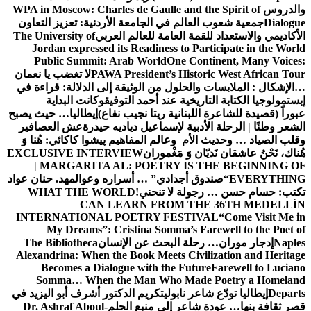
والدروس
WPA in Moscow: Charles de Gaulle and the Spirit of
Dialogue
جمعية شعوب العالم في الجامعة الأردنية: تعزيز التعاون
الأكاديمي والاستعداد للقمة العامة للعالم العربي
The University of
Jordan expressed its Readiness to Participate in the World
Public Summit: Arab World
One Continent, Many Voices:
PAWA President’s Historic West African Tour
لا تغضب يا نعمان
…الإشكال : الملابسات والحلول
من الوثيقة إلى الدلالة: قراءة في
إبستمولوجيا الكتابة التاريخية عند أحمد التوفيق
وكانت البداية
عبوراً (قصيدة للشاعرة اللبنانية ريتا نجيب نفاع)
إيطاليا… حيث يصبح
الشعر وطنًا | الرحلة الأدبية لإسماعيل دياديه حيدرة
عش العصافير
وقلب الصياد … وحديث الأم وعالم المفاهيم
پیشوا کاکائي: هُنا وَ
هُناك، نَحْنُ عاشقان نَديّان وَ مَغْموران
EXCLUSIVE INTERVIEW
| MARGARITA AL: POETRY IS THE BEGINNING OF
EVERYTHING
“صندوق أجدادي” … أسراره وعوالمه
د. حنان عواد
تكتب: حسام حسن … رجولة لا تنحني!
WHAT THE WORLD
CAN LEARN FROM THE 36TH MEDELLÍN
INTERNATIONAL POETRY FESTIVAL
“Come Visit Me in
My Dreams”: Cristina Somma’s Farewell to the Poet of
Naples
إدجار موران… رحلة البحث عن الإنسان
The Bibliotheca
Alexandrina: When the Book Meets Civilization and Heritage
Becomes a Dialogue with the Future
Farewell to Luciano
Somma… When the Man Who Made Poetry a Homeland
Departs
إيطاليا تودّع شاعر نابولي
تكريم الدكتور أشرف أبو اليزيد في
قصر ثقافة بنها… عودة شاعر إلى منبع الحلم
Dr. Ashraf Aboul-