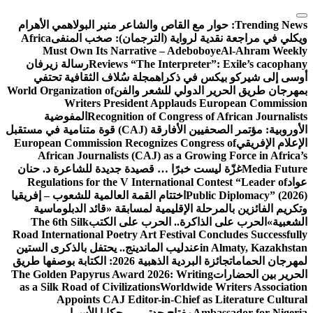
التجاوز
إلى
Trending News:
حوار مع القاص والشاعر منير البولاهمي
الأهرام
المحتوى
ويكلي في مراجعة نقدية لرواية (الترجمان): صخب المنفى
Africa
Must Own Its Narrative – Adeboboye
Al-Ahram Weekly
Reviews “The Interpreter”: Exile’s cacophany
رسالة زيرفان
أوسى إلى شيركو بيكس في ذكراه
مجلة سُلاف الثقافية تحتفي
بمهرجان طريق الحرير الدولي للشعر والفن
World Organization of
Writers President Applauds European Commission
Recognition of Congress of African Journalists
المفوضية
الأوروبية: مؤتمر الصحفيين الأفارقة (CAJ) قوة متنامية في مستقبل
الإعلام الإفريقي
European Commission Recognizes Congress of
African Journalists (CAJ) as a Growing Force in Africa’s
Media Future
غزّة ليست خبرًا … قصيدة جديدة للشاعرة د. حنان
عواد
Regulations for the V International Contest “Leader of
Public Diplomacy” (2026)
اختتام القمة العالمية للشعوب – إفريقيا
وتكريم الفائزين بالمرحلة الإقليمية لمسابقة «قائد الدبلوماسية
الشعبية»
الحرب على الذاكرة.. الحرب على الكتب
The 6th Silk
Road International Poetry Art Festival Concludes Successfully
in Almaty, Kazakhstan
عندليب الماندينج.. يحتفل بالذكرى الستين
لمهرجان الحمامات
جائزة البردية الذهبية 2026: الكتابة بوصفها طريق
الحرير بين الحضارات
The Golden Papyrus Award 2026: Writing
as a Silk Road of Civilizations
Worldwide Writers Association
Appoints CAJ Editor-in-Chief as Literature Cultural
Ambassador for Nigeria
مفتاح جدتي … حكايا الأسرار