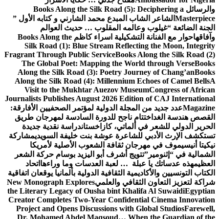
والرسائل
Books Along the Silk Road (5): Deciphering a
Masterpiece
الشاعر الشاب المبدع محمد الشارني و كتابه الأول ”
الجنة الضائعة “
غيلوب وعالمه المقلوب … حديث العوالم
وآفاقها
حوار مع الفنانة التشكيلية اسراء كاظم
Books Along the
Silk Road (1): Blue Stream Reflecting the Moon, Integrity
Fragrant Through Public Service
Books Along the Silk Road (2)
The Global Poet: Mapping the World through Verse
Books
Along the Silk Road (3): Poetry Journey of Chang’an
Books
Along the Silk Road (4): Millennium Echoes of Camel Bells
A
Visit to the Mukhtar Auezov Museum
Congress of African
Journalists Publishes August 2026 Edition of CAJ International
Magazine
عدد جديد من المجلة الدولية لمؤتمر الصحفيين الأفارقة:
القصص هندسة الغد
اختتام ناجح للدورة السادسة لمهرجان طريق
الحرير الدولي للشعر في ألماتي، كازاخستان
دراسة نقدية جديدة
تستكشف الإرث الأدبي للشاعرة عوشة بنت خليفة السويدي
مشاركة
نيكيتا أنيسيموف في مهرجان ثقافة الشعوب الأصلية لأمريكا
الشمالية في “إثنومير”
تتويج أشرف أبو اليزيد بوسام حركة الشعر
العظيم
هذه عدساتك يا عبلة … لعبة العدسات وما وراءها
اتحاد
الكتاب التونسيين والأكاديمية الثقافية الدولية بألمانيا يوقعان اتفاقية
شراكة لتعزيز التعاون الثقافي والعلمي
New Monograph Explores
the Literary Legacy of Ousha bint Khalifa Al Suwaidi
Egyptian
Creator Completes Two-Year Confidential Cinema Innovation
Project and Opens Discussions with Global Studios
Farewell,
Dr. Mohamed Abdel Maqsoud… When the Guardian of the