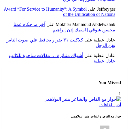
Jeffreyger
على
Award “For Service to Humanity”: A Symbol
of the Unification of Nations
Mokhtar Mahmoud Abdelwahab
على
آخر ما حكاه عمنا
محسن شوقي | اسمك إذن إبراهيم
عادل عطية
على
كلاكيت ٣١ ضرار يحافظ علي صوت الناس
بفن الزجل
عادل عطية
على
أشواك متناثرة … مقالات ساخرة للكاتب
عادل عطية
You Missed
1
أدب
لقاءات
حوار مع القاص والشاعر منير البولاهمي