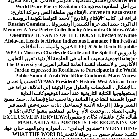
Movement
كازاخستان تستضيف المؤتمر العالمي لقراءات شعرية
من أجل السلام
World Peace Poetry Recitation Congress to
Convene in Kazakhstan
الإفتاء بين سلطة النص وحركة التاريخ:
قراءة في كتاب “الإفتاء والتاريخ” لأحمد التوفيق
الكونية الروسية…
الذاكرة: جديد الشاعرة ألكسندرا أوتشيروفا
Russian Cosmism…
Memory: A New Poetry Collection by Alexandra Ochirova
Wale
Okediran’s TENANTS OF THE HOUSE Directed by Kunle
Afolayan, Heads to African Indigenous Language Film Festival
(AILFF) 2026 in Benin Republic.
زيد والنملة … العلاقات
والدروس
WPA in Moscow: Charles de Gaulle and the Spirit of
Dialogue
جمعية شعوب العالم في الجامعة الأردنية: تعزيز التعاون
الأكاديمي والاستعداد للقمة العامة للعالم العربي
The University of
Jordan expressed its Readiness to Participate in the World
Public Summit: Arab World
One Continent, Many Voices:
PAWA President’s Historic West African Tour
لا تغضب يا نعمان
…الإشكال : الملابسات والحلول
من الوثيقة إلى الدلالة: قراءة في
إبستمولوجيا الكتابة التاريخية عند أحمد التوفيق
وكانت البداية
عبوراً (قصيدة للشاعرة اللبنانية ريتا نجيب نفاع)
إيطاليا… حيث يصبح
الشعر وطنًا | الرحلة الأدبية لإسماعيل دياديه حيدرة
عش العصافير
وقلب الصياد … وحديث الأم وعالم المفاهيم
پیشوا کاکائي: هُنا وَ
هُناك، نَحْنُ عاشقان نَديّان وَ مَغْموران
EXCLUSIVE INTERVIEW
| MARGARITA AL: POETRY IS THE BEGINNING OF
EVERYTHING
“صندوق أجدادي” … أسراره وعوالمه
د. حنان عواد
تكتب: حسام حسن … رجولة لا تنحني!
WHAT THE WORLD