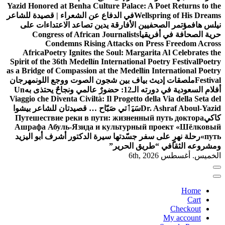
Yazid Honored at Benha Culture Palace: A Poet Returns to the
Wellspring of His Dreams
في الدفاع عن الشعراء | قصيدة للشاعر
نيلس هاف
مؤتمر الصحفيين الأفارقة يدين تصاعد الاعتداءات على
حرية الصحافة في أفريقيا
Congress of African Journalists
Condemns Rising Attacks on Press Freedom Across
Africa
Poetry Ignites the Soul: Margarita Al Celebrates the
Spirit of the 36th Medellín International Poetry Festival
Poetry
as a Bridge of Compassion at the Medellín International Poetry
Festival
ملصقات إديث بياف بين شجون الصوت ووجع اللون
مهرجان
أفلام السعودية في دورته الـ12: حضورٌ عالمي ونجاحٌ يحتذى به
Un
Viaggio che Diventa Civiltà: Il Progetto della Via della Seta del
Dr. Ashraf Aboul-Yazid
سَيَٲتي صَبّاح … قصيدتان للشاعر بيشوا
كاكي
Путешествие реки в пути: жизненный путь доктора
Ашрафа Абуль-Язида и культурный проект «Шёлковый
путь»
رحلة نهرٍ على سفر جسّدتها سيرة الدكتور أشرف أبو اليزيد
ومشروعه الثقافي “طريق الحرير”
الخميس. أغسطس 6th, 2026
Home
Cart
Checkout
My account