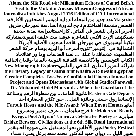
Along the Silk Road (4): Millennium Echoes of Camel Bells
A
Visit to the Mukhtar Auezov Museum
Congress of African
Journalists Publishes August 2026 Edition of CAJ International
Magazine
عدد جديد من المجلة الدولية لمؤتمر الصحفيين الأفارقة:
القصص هندسة الغد
اختتام ناجح للدورة السادسة لمهرجان طريق
الحرير الدولي للشعر في ألماتي، كازاخستان
دراسة نقدية جديدة
تستكشف الإرث الأدبي للشاعرة عوشة بنت خليفة السويدي
مشاركة
نيكيتا أنيسيموف في مهرجان ثقافة الشعوب الأصلية لأمريكا
الشمالية في “إثنومير”
تتويج أشرف أبو اليزيد بوسام حركة الشعر
العظيم
هذه عدساتك يا عبلة … لعبة العدسات وما وراءها
اتحاد
الكتاب التونسيين والأكاديمية الثقافية الدولية بألمانيا يوقعان اتفاقية
شراكة لتعزيز التعاون الثقافي والعلمي
New Monograph Explores
the Literary Legacy of Ousha bint Khalifa Al Suwaidi
Egyptian
Creator Completes Two-Year Confidential Cinema Innovation
Project and Opens Discussions with Global Studios
Farewell,
Dr. Mohamed Abdel Maqsoud… When the Guardian of the
Eastern Gate Departs
الثانوية العامة… بين سطوة الرقم وصناعة
الإنسان
فاروق حسني وجائزة النيل… حين تكرّم الحضارة أحد
أبنائها
Farouk Hosny and the Nile Award: When Egypt Honors
the Makers of Beauty
فرج سليمان… عزف متميز ومشروع
ضبابي
Kyrgyz Poet Altynai Temirova Celebrates Poetry as a
Bridge Between Civilizations at the 6th Silk Road International
Poetry Festival
عبور الأطلس نحو المستقبل على صهوة الحنين
قمر
لعبور الليل … ديوان جديد للدكتور محمد سعد برغل يضيء سماء