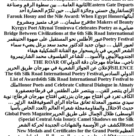
Eastern Gate Departs
الثانوية العامة… بين سطوة الرقم وصناعة
الإنسان
فاروق حسني وجائزة النيل… حين تكرّم الحضارة أحد
أبنائها
Farouk Hosny and the Nile Award: When Egypt Honors
the Makers of Beauty
فرج سليمان… عزف متميز ومشروع
ضبابي
Kyrgyz Poet Altynai Temirova Celebrates Poetry as a
Bridge Between Civilizations at the 6th Silk Road International
Poetry Festival
عبور الأطلس نحو المستقبل على صهوة الحنين
قمر
لعبور الليل … ديوان جديد للدكتور محمد سعد برغل يضيء سماء
الشعر العربي في باريس
حوار مع الفنانة التشكيلية هيفاء
الجندوبي
الأبيض والأسود… للشاعر الفيلسوف محمد الشارني
مروة
ناجي.. مفاجأة مهرجان دڨة الدولي
THE ROAR OF
SILENCE
الإعلان عن الجوائز الشعرية في مهرجان طريق الحرير
الدولي السادس
The 6th Silk Road International Poetry Festival
List of Awards
6th Silk Road International Poetry Festival to
Honor Poets and Celebrate Cultural Dialogue in Almaty
ملك
الراي ينتصر للفن… وينتصر على الطقس في قرطاج
عصفورة
الكاف تغرد في افتتاح مهرجان بنزرت
في افتتاح مهرجان قرطاج: نوبة
سيدي منصور المعدلة تعانق مناجاة الراي الصوفية
قلعة الزئير …
حديث الاحتلال والمقاومة
مجلة شعراء العالم (العدد الخاص بآسيا
الوسطى) ظلال الجِمال على طريق الحرير
Global Poets Magazine
(Special Central Asia Issue): Camel Shadows on the Silk
Road
الكشف عن الأوسمة والشهادات الجديدة لحركة الشعر
العظيم
New Medals and Certificates for the Grand Poetic