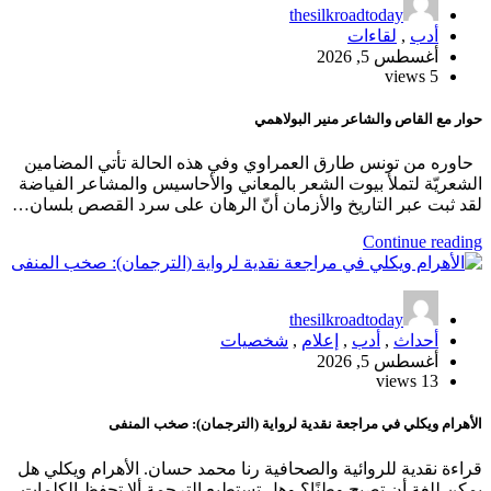
thesilkroadtoday
أدب
,
لقاءات
أغسطس 5, 2026
5 views
حوار مع القاص والشاعر منير البولاهمي
حاوره من تونس طارق العمراوي وفي هذه الحالة تأتي المضامين
الشعريّة لتملأ بيوت الشعر بالمعاني والأحاسيس والمشاعر الفياضة
لقد ثبت عبر التاريخ والأزمان أنّ الرهان على سرد القصص بلسان…
Continue reading
thesilkroadtoday
أحداث
,
أدب
,
إعلام
,
شخصيات
أغسطس 5, 2026
13 views
الأهرام ويكلي في مراجعة نقدية لرواية (الترجمان): صخب المنفى
قراءة نقدية للروائية والصحافية رنا محمد حسان. الأهرام ويكلي هل
يمكن للغة أن تصبح وطنًا؟ وهل تستطيع الترجمة ألا تحفظ الكلمات