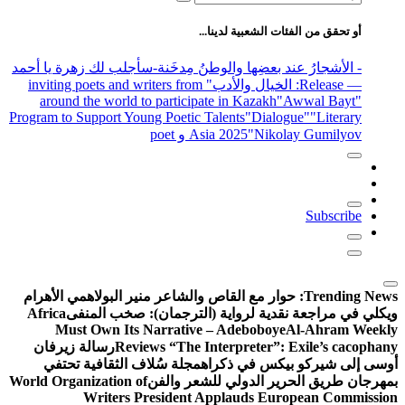
عن:
أو تحقق من الفئات الشعبية لدينا...
- الأشجارُ عند بعضِها والوطنُ مِدخَنة
-سأجلب لك زهرة يا أحمد
— Release
: الخيال والأدب
" inviting poets and writers from
around the world to participate in Kazakh
"Awwal Bayt"
Program to Support Young Poetic Talents
"Dialogue"
"Literary
"Nikolay Gumilyov و poet
Asia 2025
Subscribe
Trending News:
حوار مع القاص والشاعر منير البولاهمي
الأهرام
ويكلي في مراجعة نقدية لرواية (الترجمان): صخب المنفى
Africa
Must Own Its Narrative – Adeboboye
Al-Ahram Weekly
Reviews “The Interpreter”: Exile’s cacophany
رسالة زيرفان
أوسى إلى شيركو بيكس في ذكراه
مجلة سُلاف الثقافية تحتفي
بمهرجان طريق الحرير الدولي للشعر والفن
World Organization of
Writers President Applauds European Commission