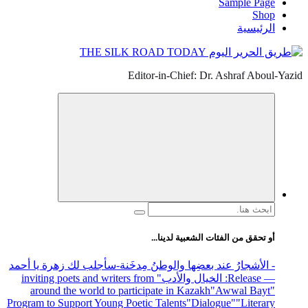
Sample Page
Shop
الرئيسية
Editor-in-Chief: Dr. Ashraf Aboul-Yazid
البحث
عن:
أو تحقق من الفئات الشعبية لدينا...
- الأشجارُ عند بعضِها والوطنُ مِدخَنة
-سأجلب لك زهرة يا أحمد
— Release
: الخيال والأدب
" inviting poets and writers from
around the world to participate in Kazakh
"Awwal Bayt"
Program to Support Young Poetic Talents
"Dialogue"
"Literary