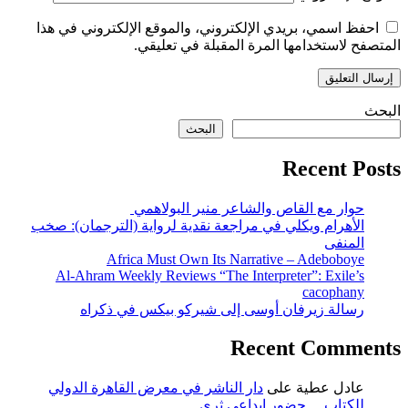
احفظ اسمي، بريدي الإلكتروني، والموقع الإلكتروني في هذا
المتصفح لاستخدامها المرة المقبلة في تعليقي.
البحث
البحث
Recent Posts
حوار مع القاص والشاعر منير البولاهمي
الأهرام ويكلي في مراجعة نقدية لرواية (الترجمان): صخب
المنفى
Africa Must Own Its Narrative – Adeboboye
Al-Ahram Weekly Reviews “The Interpreter”: Exile’s
cacophany
رسالة زيرفان أوسى إلى شيركو بيكس في ذكراه
Recent Comments
عادل عطية
على
دار الناشر في معرض القاهرة الدولي
للكتاب… حضور إبداعي ثري