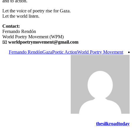
and
Let
Let
Co
Fe
Wo
📧