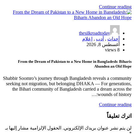
Sh
s
ـ