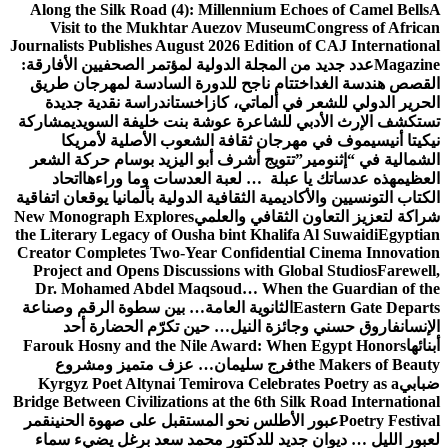
Along the Silk Road (4): Millennium Echoes of Camel Bells
A
Visit to the Mukhtar Auezov Museum
Congress of African
Journalists Publishes August 2026 Edition of CAJ International
Magazine
عدد جديد من المجلة الدولية لمؤتمر الصحفيين الأفارقة:
القصص هندسة الغد
اختتام ناجح للدورة السادسة لمهرجان طريق
الحرير الدولي للشعر في ألماتي، كازاخستان
دراسة نقدية جديدة
تستكشف الإرث الأدبي للشاعرة عوشة بنت خليفة السويدي
مشاركة
نيكيتا أنيسيموف في مهرجان ثقافة الشعوب الأصلية لأمريكا
الشمالية في “إثنومير”
تتويج أشرف أبو اليزيد بوسام حركة الشعر
العظيم
هذه عدساتك يا عبلة … لعبة العدسات وما وراءها
اتحاد
الكتاب التونسيين والأكاديمية الثقافية الدولية بألمانيا يوقعان اتفاقية
شراكة لتعزيز التعاون الثقافي والعلمي
New Monograph Explores
the Literary Legacy of Ousha bint Khalifa Al Suwaidi
Egyptian
Creator Completes Two-Year Confidential Cinema Innovation
Project and Opens Discussions with Global Studios
Farewell,
Dr. Mohamed Abdel Maqsoud… When the Guardian of the
Eastern Gate Departs
الثانوية العامة… بين سطوة الرقم وصناعة
الإنسان
فاروق حسني وجائزة النيل… حين تكرّم الحضارة أحد
أبنائها
Farouk Hosny and the Nile Award: When Egypt Honors
the Makers of Beauty
فرج سليمان… عزف متميز ومشروع
ضبابي
Kyrgyz Poet Altynai Temirova Celebrates Poetry as a
Bridge Between Civilizations at the 6th Silk Road International
Poetry Festival
عبور الأطلس نحو المستقبل على صهوة الحنين
قمر
لعبور الليل … ديوان جديد للدكتور محمد سعد برغل يضيء سماء