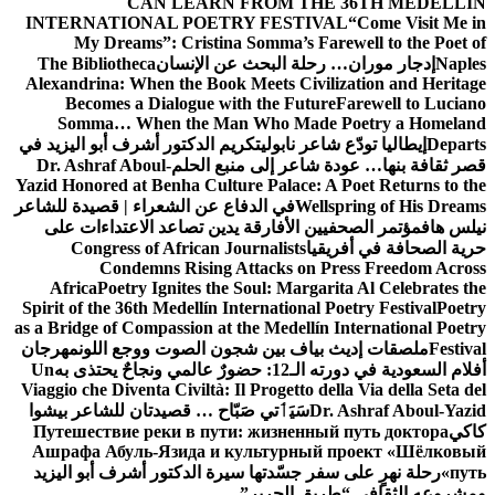
CAN LEARN FROM THE 36TH MEDELLÍN
INTERNATIONAL POETRY FESTIVAL
“Come Visit Me in
My Dreams”: Cristina Somma’s Farewell to the Poet of
Naples
إدجار موران… رحلة البحث عن الإنسان
The Bibliotheca
Alexandrina: When the Book Meets Civilization and Heritage
Becomes a Dialogue with the Future
Farewell to Luciano
Somma… When the Man Who Made Poetry a Homeland
Departs
إيطاليا تودّع شاعر نابولي
تكريم الدكتور أشرف أبو اليزيد في
قصر ثقافة بنها… عودة شاعر إلى منبع الحلم
Dr. Ashraf Aboul-
Yazid Honored at Benha Culture Palace: A Poet Returns to the
Wellspring of His Dreams
في الدفاع عن الشعراء | قصيدة للشاعر
نيلس هاف
مؤتمر الصحفيين الأفارقة يدين تصاعد الاعتداءات على
حرية الصحافة في أفريقيا
Congress of African Journalists
Condemns Rising Attacks on Press Freedom Across
Africa
Poetry Ignites the Soul: Margarita Al Celebrates the
Spirit of the 36th Medellín International Poetry Festival
Poetry
as a Bridge of Compassion at the Medellín International Poetry
Festival
ملصقات إديث بياف بين شجون الصوت ووجع اللون
مهرجان
أفلام السعودية في دورته الـ12: حضورٌ عالمي ونجاحٌ يحتذى به
Un
Viaggio che Diventa Civiltà: Il Progetto della Via della Seta del
Dr. Ashraf Aboul-Yazid
سَيَٲتي صَبّاح … قصيدتان للشاعر بيشوا
كاكي
Путешествие реки в пути: жизненный путь доктора
Ашрафа Абуль-Язида и культурный проект «Шёлковый
путь»
رحلة نهرٍ على سفر جسّدتها سيرة الدكتور أشرف أبو اليزيد
ومشروعه الثقافي “طريق الحرير”