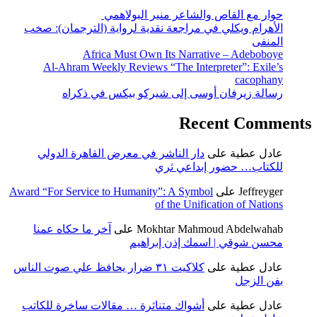
حوار مع القاص والشاعر منير البولاهمي
الأهرام ويكلي في مراجعة نقدية لرواية (الترجمان): صخب
المنفى
Africa Must Own Its Narrative – Adeboboye
Al-Ahram Weekly Reviews “The Interpreter”: Exile’s
cacophany
رسالة زيرفان أوسى إلى شيركو بيكس في ذكراه
Recent Comments
عادل عطية
على
دار الناشر في معرض القاهرة الدولي
للكتاب… حضور إبداعي ثري
Jeffreyger
على
Award “For Service to Humanity”: A Symbol
of the Unification of Nations
Mokhtar Mahmoud Abdelwahab
على
آخر ما حكاه عمنا
محسن شوقي | اسمك إذن إبراهيم
عادل عطية
على
كلاكيت ٣١ ضرار يحافظ علي صوت الناس
بفن الزجل
عادل عطية
على
أشواك متناثرة … مقالات ساخرة للكاتب