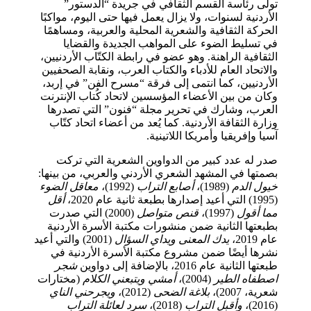
تولى رئاسة القسم الثقافي في جريدة “الدستور”
الأردنية لسنوات، ولا يزال يعمل فيها حتى اليوم، مواكبًا
الحركة الثقافية والشعرية المحلية والعربية، ومساهمًا
في تسليط الضوء على المواهب الجديدة والقضايا
الثقافية الراهنة. وهو عضو في رابطة الكتّاب الأردنيين،
والاتحاد العام للأدباء والكتاب العرب، ونقابة الصحفيين
الأردنيين، كما انتمى إلى فرقة “مسرح الفن” في إربد،
وكان من بين الأعضاء المؤسسين لاتحاد كُتاب الإنترنت
العرب، وشارك في تحرير مجلة “فنون” التي تصدرها
وزارة الثقافة الأردنية. كما يُعد من أعضاء اتحاد كتّاب
آسيا وإفريقيا وأمريكا اللاتينية.
صدر له عدد كبير من الدواوين الشعرية التي تركت
بصمتها في المشهد الشعري الأردني والعربي، من بينها:
خيول الدم
(1989)،
أصابع التراب
(1992)،
معاقل الضوء
(1995) التي أعيد إصدارها بطبعة ثانية عام 2020،
أقل
مما أقول
(1997)،
قنص متواصل
(2000) التي صدرت
بطبعتها الثانية ضمن منشورات مكتبة الأسرة الأردنية
عام 2019،
يدك المعنى ويداي السؤال
(2001) والتي أعيد
نشرها أيضًا ضمن مشروع مكتبة الأسرة الأردنية في
طبعتها الثانية عام 2016، بالإضافة إلى دواوين
شجر
اصطفاه الطير
(2004)،
أمشي ويتبعني الكلام
(مختارات
شعرية، 2007)،
بلاغة الضحى
(2012)،
ويجرحني الناي
(2016)،
وأقبل التراب
(2018)،
سرد لعائلة التراب