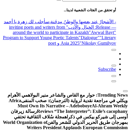
عن:
أو تحقق من الفئات الشعبية لدينا...
- الأشجارُ عند بعضِها والوطنُ مِدخَنة
-سأجلب لك زهرة يا أحمد
— Release
: الخيال والأدب
" inviting poets and writers from
around the world to participate in Kazakh
"Awwal Bayt"
Program to Support Young Poetic Talents
"Dialogue"
"Literary
"Nikolay Gumilyov و poet
Asia 2025
Subscribe
Trending News:
حوار مع القاص والشاعر منير البولاهمي
الأهرام
ويكلي في مراجعة نقدية لرواية (الترجمان): صخب المنفى
Africa
Must Own Its Narrative – Adeboboye
Al-Ahram Weekly
Reviews “The Interpreter”: Exile’s cacophany
رسالة زيرفان
أوسى إلى شيركو بيكس في ذكراه
مجلة سُلاف الثقافية تحتفي
بمهرجان طريق الحرير الدولي للشعر والفن
World Organization of
Writers President Applauds European Commission