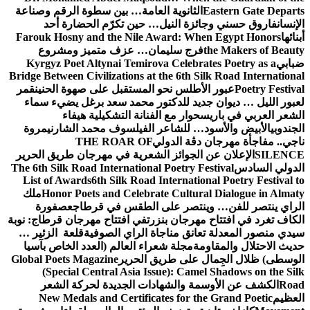
Eastern Gate Departs
الثانوية العامة… بين سطوة الرقم وصناعة
الإنسان
فاروق حسني وجائزة النيل… حين تكرّم الحضارة أحد
أبنائها
Farouk Hosny and the Nile Award: When Egypt Honors
the Makers of Beauty
فرج سليمان… عزف متميز ومشروع
ضبابي
Kyrgyz Poet Altynai Temirova Celebrates Poetry as a
Bridge Between Civilizations at the 6th Silk Road International
Poetry Festival
عبور الأطلس نحو المستقبل على صهوة الحنين
قمر
لعبور الليل … ديوان جديد للدكتور محمد سعد برغل يضيء سماء
الشعر العربي في باريس
حوار مع الفنانة التشكيلية هيفاء
الجندوبي
الأبيض والأسود… للشاعر الفيلسوف محمد الشارني
مروة
ناجي.. مفاجأة مهرجان دڨة الدولي
THE ROAR OF
SILENCE
الإعلان عن الجوائز الشعرية في مهرجان طريق الحرير
الدولي السادس
The 6th Silk Road International Poetry Festival
List of Awards
6th Silk Road International Poetry Festival to
Honor Poets and Celebrate Cultural Dialogue in Almaty
ملك
الراي ينتصر للفن… وينتصر على الطقس في قرطاج
عصفورة
الكاف تغرد في افتتاح مهرجان بنزرت
في افتتاح مهرجان قرطاج: نوبة
سيدي منصور المعدلة تعانق مناجاة الراي الصوفية
قلعة الزئير …
حديث الاحتلال والمقاومة
مجلة شعراء العالم (العدد الخاص بآسيا
الوسطى) ظلال الجِمال على طريق الحرير
Global Poets Magazine
(Special Central Asia Issue): Camel Shadows on the Silk
Road
الكشف عن الأوسمة والشهادات الجديدة لحركة الشعر
العظيم
New Medals and Certificates for the Grand Poetic