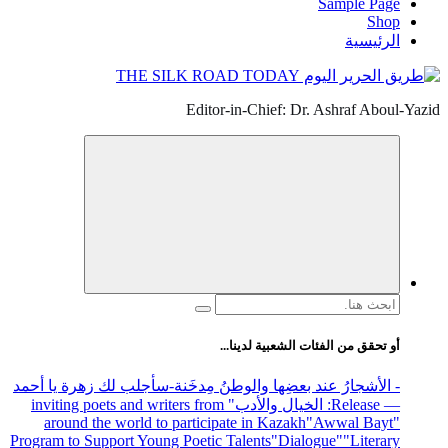
Sample Page
Shop
الرئيسية
Editor-in-Chief: Dr. Ashraf Aboul-Yazid
البحث
عن:
أو تحقق من الفئات الشعبية لدينا...
- الأشجارُ عند بعضِها والوطنُ مِدخَنة
-سأجلب لك زهرة يا أحمد
— Release
: الخيال والأدب
" inviting poets and writers from
around the world to participate in Kazakh
"Awwal Bayt"
Program to Support Young Poetic Talents
"Dialogue"
"Literary