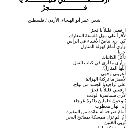
فـــــــــــــــــجرُ
شعر، عمر أبو الهيجاء، الأردن / فلسطين
ارفعني قليلاً يا فجرُ
لأقرأ على مهل فلسفةَ المَعارك
كي أرى بَياضَ الأشياء في الرأس
وأرى أمامَ كهولة المنازل
حرباً
تأكلُ الكائناتْ
و أرى ما أرى في كتاب القتل
أيتُّها المنازلُ/
أعريني وجهي
لأبصرَ ما تَركتهُ الهزائمُ
على تراجيديا الجسد من نواح.
ارفعني قليلاً يا فجرُ
لأرى سماسرةَ الوقت
يُلوحونُ حَاملينَ ذاكرةً عَرجاء
إلى نهار معطوب
أمامَ صرخة أم عائدة من المقبرة
أمٌ لم تزل ممسكةً بمفاتيح البحر
تُربى الحَنينَ
في ضحكة طفل