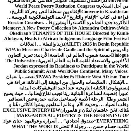
Movement
كازاخستان تستضيف المؤتمر العالمي لقراءات شعرية
من أجل السلام
World Peace Poetry Recitation Congress to
Convene in Kazakhstan
الإفتاء بين سلطة النص وحركة التاريخ:
قراءة في كتاب “الإفتاء والتاريخ” لأحمد التوفيق
الكونية الروسية…
الذاكرة: جديد الشاعرة ألكسندرا أوتشيروفا
Russian Cosmism…
Memory: A New Poetry Collection by Alexandra Ochirova
Wale
Okediran’s TENANTS OF THE HOUSE Directed by Kunle
Afolayan, Heads to African Indigenous Language Film Festival
(AILFF) 2026 in Benin Republic.
زيد والنملة … العلاقات
والدروس
WPA in Moscow: Charles de Gaulle and the Spirit of
Dialogue
جمعية شعوب العالم في الجامعة الأردنية: تعزيز التعاون
الأكاديمي والاستعداد للقمة العامة للعالم العربي
The University of
Jordan expressed its Readiness to Participate in the World
Public Summit: Arab World
One Continent, Many Voices:
PAWA President’s Historic West African Tour
لا تغضب يا نعمان
…الإشكال : الملابسات والحلول
من الوثيقة إلى الدلالة: قراءة في
إبستمولوجيا الكتابة التاريخية عند أحمد التوفيق
وكانت البداية
عبوراً (قصيدة للشاعرة اللبنانية ريتا نجيب نفاع)
إيطاليا… حيث يصبح
الشعر وطنًا | الرحلة الأدبية لإسماعيل دياديه حيدرة
عش العصافير
وقلب الصياد … وحديث الأم وعالم المفاهيم
پیشوا کاکائي: هُنا وَ
هُناك، نَحْنُ عاشقان نَديّان وَ مَغْموران
EXCLUSIVE INTERVIEW
| MARGARITA AL: POETRY IS THE BEGINNING OF
EVERYTHING
“صندوق أجدادي” … أسراره وعوالمه
د. حنان عواد
تكتب: حسام حسن … رجولة لا تنحني!
WHAT THE WORLD