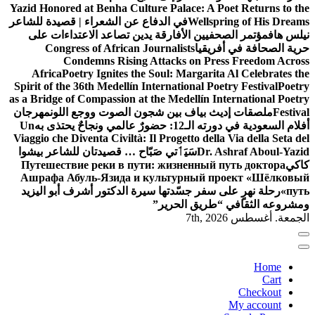
Yazid Honored at Benha Culture Palace: A Poet Returns to the
Wellspring of His Dreams
في الدفاع عن الشعراء | قصيدة للشاعر
نيلس هاف
مؤتمر الصحفيين الأفارقة يدين تصاعد الاعتداءات على
حرية الصحافة في أفريقيا
Congress of African Journalists
Condemns Rising Attacks on Press Freedom Across
Africa
Poetry Ignites the Soul: Margarita Al Celebrates the
Spirit of the 36th Medellín International Poetry Festival
Poetry
as a Bridge of Compassion at the Medellín International Poetry
Festival
ملصقات إديث بياف بين شجون الصوت ووجع اللون
مهرجان
أفلام السعودية في دورته الـ12: حضورٌ عالمي ونجاحٌ يحتذى به
Un
Viaggio che Diventa Civiltà: Il Progetto della Via della Seta del
Dr. Ashraf Aboul-Yazid
سَيَٲتي صَبّاح … قصيدتان للشاعر بيشوا
كاكي
Путешествие реки в пути: жизненный путь доктора
Ашрафа Абуль-Язида и культурный проект «Шёлковый
путь»
رحلة نهرٍ على سفر جسّدتها سيرة الدكتور أشرف أبو اليزيد
ومشروعه الثقافي “طريق الحرير”
الجمعة. أغسطس 7th, 2026
Home
Cart
Checkout
My account