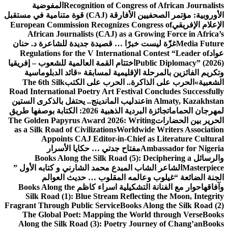
Recognition of Congress of African Journalists
المفوضية
الأوروبية: مؤتمر الصحفيين الأفارقة (CAJ) قوة متنامية في مستقبل
الإعلام الإفريقي
European Commission Recognizes Congress of
African Journalists (CAJ) as a Growing Force in Africa’s
Media Future
غزّة ليست خبرًا … قصيدة جديدة للشاعرة د. حنان
عواد
Regulations for the V International Contest “Leader of
Public Diplomacy” (2026)
اختتام القمة العالمية للشعوب – إفريقيا
وتكريم الفائزين بالمرحلة الإقليمية لمسابقة «قائد الدبلوماسية
الشعبية»
الحرب على الذاكرة.. الحرب على الكتب
The 6th Silk
Road International Poetry Art Festival Concludes Successfully
in Almaty, Kazakhstan
عندليب الماندينج.. يحتفل بالذكرى الستين
لمهرجان الحمامات
جائزة البردية الذهبية 2026: الكتابة بوصفها طريق
الحرير بين الحضارات
The Golden Papyrus Award 2026: Writing
as a Silk Road of Civilizations
Worldwide Writers Association
Appoints CAJ Editor-in-Chief as Literature Cultural
Ambassador for Nigeria
مفتاح جدتي … حكايا الأسرار
والرسائل
Books Along the Silk Road (5): Deciphering a
Masterpiece
الشاعر الشاب المبدع محمد الشارني و كتابه الأول ”
الجنة الضائعة “
غيلوب وعالمه المقلوب … حديث العوالم
وآفاقها
حوار مع الفنانة التشكيلية اسراء كاظم
Books Along the
Silk Road (1): Blue Stream Reflecting the Moon, Integrity
Fragrant Through Public Service
Books Along the Silk Road (2)
The Global Poet: Mapping the World through Verse
Books
Along the Silk Road (3): Poetry Journey of Chang’an
Books