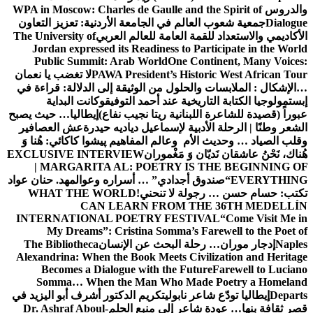
والدروس
WPA in Moscow: Charles de Gaulle and the Spirit of
Dialogue
جمعية شعوب العالم في الجامعة الأردنية: تعزيز التعاون
الأكاديمي والاستعداد للقمة العامة للعالم العربي
The University of
Jordan expressed its Readiness to Participate in the World
Public Summit: Arab World
One Continent, Many Voices:
PAWA President’s Historic West African Tour
لا تغضب يا نعمان
…الإشكال : الملابسات والحلول
من الوثيقة إلى الدلالة: قراءة في
إبستمولوجيا الكتابة التاريخية عند أحمد التوفيق
وكانت البداية
عبوراً (قصيدة للشاعرة اللبنانية ريتا نجيب نفاع)
إيطاليا… حيث يصبح
الشعر وطنًا | الرحلة الأدبية لإسماعيل دياديه حيدرة
عش العصافير
وقلب الصياد … وحديث الأم وعالم المفاهيم
پیشوا کاکائي: هُنا وَ
هُناك، نَحْنُ عاشقان نَديّان وَ مَغْموران
EXCLUSIVE INTERVIEW
| MARGARITA AL: POETRY IS THE BEGINNING OF
EVERYTHING
“صندوق أجدادي” … أسراره وعوالمه
د. حنان عواد
تكتب: حسام حسن … رجولة لا تنحني!
WHAT THE WORLD
CAN LEARN FROM THE 36TH MEDELLÍN
INTERNATIONAL POETRY FESTIVAL
“Come Visit Me in
My Dreams”: Cristina Somma’s Farewell to the Poet of
Naples
إدجار موران… رحلة البحث عن الإنسان
The Bibliotheca
Alexandrina: When the Book Meets Civilization and Heritage
Becomes a Dialogue with the Future
Farewell to Luciano
Somma… When the Man Who Made Poetry a Homeland
Departs
إيطاليا تودّع شاعر نابولي
تكريم الدكتور أشرف أبو اليزيد في
قصر ثقافة بنها… عودة شاعر إلى منبع الحلم
Dr. Ashraf Aboul-