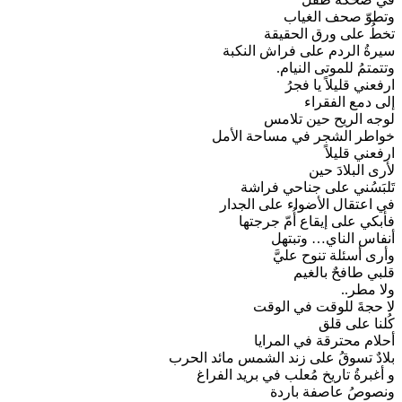
وتطوّ صحف الغياب
تخطُ على ورق الحقيقة
سيرةُ الردم على فراش النكبة
وتتمتمُ للموتى النيام.
ارفعني قليلاً يا فجرُ
إلى دمع الفقراء
لوجه الريح حين تلامس
خواطر الشجر في مساحة الأمل
ارفعني قليلاً
لأرى البلادَ حين
تَلبَسُني على جناحي فراشة
في اعتقال الأضواء على الجدار
فأبكي على إيقاع أُمّ جرجتها
أنفاس الناي… وتبتهل
وأرى أسئلة تنوح عليَّ
قلبي طافحٌ بالغيم
ولا مطر..
لا حجةَ للوقت في الوقت
كُلنا على قلق
أحلام محترقة في المرايا
بلادٌ تسوقُ على زند الشمس مائد الحرب
و أغبرةُ تاريخ مُعلب في بريد الفراغ
ونصوصُ عاصفة باردة