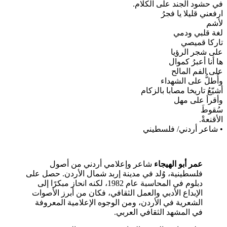
في حشود الجند على الكلام.
ارفعني قليلا يا فجرُ
لأشم
لغة قلبي ودمي
تاركا قميصي
على شجر الرؤيا
ها أنا أعبرُ كموال
على الفم المالح
وأُطلُّ على الشهداء
أشيّعُ تاريخا مصابا بالزكام
وأقرأ على مهل
سُقوطَ
الأقنعةْ.
• شاعر أردني/ فلسطيني
عمر أبو الهيجاء
شاعر وإعلامي أردني من أصول
فلسطينية، وُلد في مدينة إربد شمال الأردن. حصل على
دبلوم في المحاسبة عام 1982، لكنه انحاز مبكرًا إلى
الإبداع الأدبي والعمل الثقافي، فكان من أبرز الأصوات
الشعرية في الأردن، ومن الوجوه الإعلامية المعروفة
في المشهد الثقافي العربي.