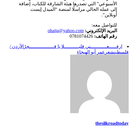
الأسبوعي” التي تصدرها هيئة الشارقة للكتاب، إضافة
إلى عمله الحالي مراسلًا لمنصة “الميدل إيست
أونلاين”.
للتواصل معه:
البريد الإلكتروني:
ohaija@yahoo.com
رقم الهاتف:
0781074426
ارفـــــعـــــــــــني قليــــــــــلا يا فـــــــــــــــــجرُ
الأردن /
فلسطين
شعر
عمر أبو الهيجاء
thesilkroadtoday