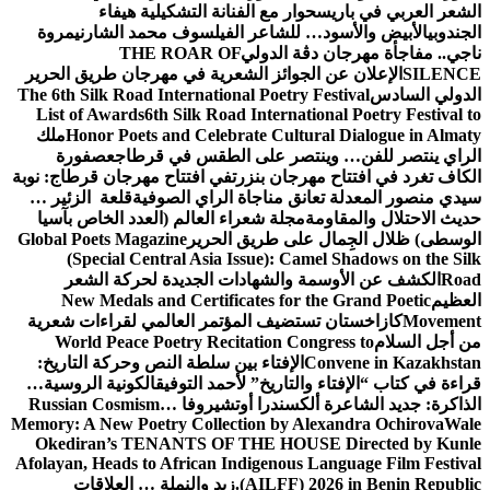
الشعر العربي في باريس
حوار مع الفنانة التشكيلية هيفاء
الجندوبي
الأبيض والأسود… للشاعر الفيلسوف محمد الشارني
مروة
ناجي.. مفاجأة مهرجان دڨة الدولي
THE ROAR OF
SILENCE
الإعلان عن الجوائز الشعرية في مهرجان طريق الحرير
الدولي السادس
The 6th Silk Road International Poetry Festival
List of Awards
6th Silk Road International Poetry Festival to
Honor Poets and Celebrate Cultural Dialogue in Almaty
ملك
الراي ينتصر للفن… وينتصر على الطقس في قرطاج
عصفورة
الكاف تغرد في افتتاح مهرجان بنزرت
في افتتاح مهرجان قرطاج: نوبة
سيدي منصور المعدلة تعانق مناجاة الراي الصوفية
قلعة الزئير …
حديث الاحتلال والمقاومة
مجلة شعراء العالم (العدد الخاص بآسيا
الوسطى) ظلال الجِمال على طريق الحرير
Global Poets Magazine
(Special Central Asia Issue): Camel Shadows on the Silk
Road
الكشف عن الأوسمة والشهادات الجديدة لحركة الشعر
العظيم
New Medals and Certificates for the Grand Poetic
Movement
كازاخستان تستضيف المؤتمر العالمي لقراءات شعرية
من أجل السلام
World Peace Poetry Recitation Congress to
Convene in Kazakhstan
الإفتاء بين سلطة النص وحركة التاريخ:
قراءة في كتاب “الإفتاء والتاريخ” لأحمد التوفيق
الكونية الروسية…
الذاكرة: جديد الشاعرة ألكسندرا أوتشيروفا
Russian Cosmism…
Memory: A New Poetry Collection by Alexandra Ochirova
Wale
Okediran’s TENANTS OF THE HOUSE Directed by Kunle
Afolayan, Heads to African Indigenous Language Film Festival
(AILFF) 2026 in Benin Republic.
زيد والنملة … العلاقات