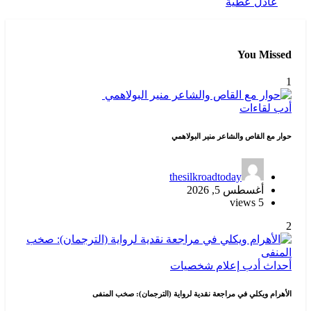
عادل عطية
You Missed
1
أدب
لقاءات
حوار مع القاص والشاعر منير البولاهمي
thesilkroadtoday
أغسطس 5, 2026
5 views
2
أحداث
أدب
إعلام
شخصيات
الأهرام ويكلي في مراجعة نقدية لرواية (الترجمان): صخب المنفى