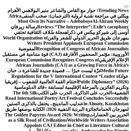
التجاوز
إلى
Trending News:
حوار مع القاص والشاعر منير البولاهمي
الأهرام
المحتوى
ويكلي في مراجعة نقدية لرواية (الترجمان): صخب المنفى
Africa
Must Own Its Narrative – Adeboboye
Al-Ahram Weekly
Reviews “The Interpreter”: Exile’s cacophany
رسالة زيرفان
أوسى إلى شيركو بيكس في ذكراه
مجلة سُلاف الثقافية تحتفي
بمهرجان طريق الحرير الدولي للشعر والفن
World Organization of
Writers President Applauds European Commission
Recognition of Congress of African Journalists
المفوضية
الأوروبية: مؤتمر الصحفيين الأفارقة (CAJ) قوة متنامية في مستقبل
الإعلام الإفريقي
European Commission Recognizes Congress of
African Journalists (CAJ) as a Growing Force in Africa’s
Media Future
غزّة ليست خبرًا … قصيدة جديدة للشاعرة د. حنان
عواد
Regulations for the V International Contest “Leader of
Public Diplomacy” (2026)
اختتام القمة العالمية للشعوب – إفريقيا
وتكريم الفائزين بالمرحلة الإقليمية لمسابقة «قائد الدبلوماسية
الشعبية»
الحرب على الذاكرة.. الحرب على الكتب
The 6th Silk
Road International Poetry Art Festival Concludes Successfully
in Almaty, Kazakhstan
عندليب الماندينج.. يحتفل بالذكرى الستين
لمهرجان الحمامات
جائزة البردية الذهبية 2026: الكتابة بوصفها طريق
الحرير بين الحضارات
The Golden Papyrus Award 2026: Writing
as a Silk Road of Civilizations
Worldwide Writers Association
Appoints CAJ Editor-in-Chief as Literature Cultural
Ambassador for Nigeria
مفتاح جدتي … حكايا الأسرار