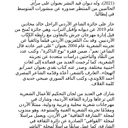
(2021)، وله ديوان قيد النشر بعنوان
على مرأى
الحالمين
من المنتظر صدوره عن منشورات المتوسط
في إيطاليا.
حاز على جائزة الشاعر الأردني الراحل خالد محادين
عام 2019 عن ديوانه
وأقبل التراب
، وهي جائزة تُمنح من
قبل إدارة مهرجان جرش بالتعاون مع رابطة الكتّاب
الأردنيين. وقد بثّ التلفزيون الأردني فيلماً وثائقياً عن
تجربته الشعرية عام 2004 بعنوان “على غير عادته قال
الشاعر: نعم”، ضمن فقرة “بوح الذاكرة”، وكتب عدد
من النقّاد والباحثين دراسات متعددة عن تجربته
الشعرية، كما تُرجمت العديد من قصائده إلى لغات
أجنبية مختلفة. وصدر عنه كتاب نقدي بعنوان
عمر أبو
الهيجاء.. العارف بالشعر
، أعدّه وقدّمه الشاعر المصري
أحمد اللاوندي، وكتب الناقد السوري صبحي حديدي
كلمة الغلاف.
شارك في العديد من لجان التحكيم للأعمال الشعرية
التي ترعاها وزارة الثقافة الأردنية، وشارك في
مهرجانات شعرية محلية وعربية ودولية، ممثلاً الأردن
ومقدّمًا تجربته الشعرية الغنية والمتنوعة. وهو مندوب
لمجلة “الشارقة الثقافية” في الأردن، ويعمل مراسلًا
لمجلة “القوافي” الصادرة عن دائرة الثقافة في
الشارقة، كما عمل سابقًا مراسلًا لمجلة “الناشر