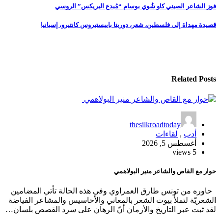
تصفّح
فوز الشاعر الصيني كاو شُوي بوسام “مُبدع البريكس” الروسي
المقالات
قصيدة مهداة إلى فلسطين، شعر، دوريتا باييستيروس كانتيرو، إسبانيا
Related Posts
thesilkroadtoday
أدب
,
لقاءات
أغسطس 5, 2026
5 views
حوار مع القاص والشاعر منير البولاهمي
حاوره من تونس طارق العمراوي وفي هذه الحالة تأتي المضامين
الشعريّة لتملأ بيوت الشعر بالمعاني والأحاسيس والمشاعر الفياضة
لقد ثبت عبر التاريخ والأزمان أنّ الرهان على سرد القصص بلسان…