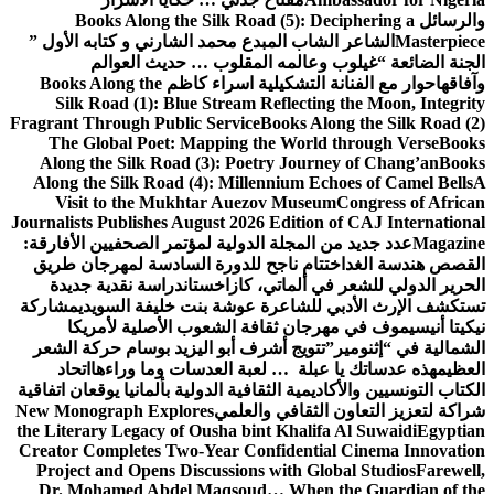
والرسائل
Books Along the Silk Road (5): Deciphering a
Masterpiece
الشاعر الشاب المبدع محمد الشارني و كتابه الأول ”
الجنة الضائعة “
غيلوب وعالمه المقلوب … حديث العوالم
وآفاقها
حوار مع الفنانة التشكيلية اسراء كاظم
Books Along the
Silk Road (1): Blue Stream Reflecting the Moon, Integrity
Fragrant Through Public Service
Books Along the Silk Road (2)
The Global Poet: Mapping the World through Verse
Books
Along the Silk Road (3): Poetry Journey of Chang’an
Books
Along the Silk Road (4): Millennium Echoes of Camel Bells
A
Visit to the Mukhtar Auezov Museum
Congress of African
Journalists Publishes August 2026 Edition of CAJ International
Magazine
عدد جديد من المجلة الدولية لمؤتمر الصحفيين الأفارقة:
القصص هندسة الغد
اختتام ناجح للدورة السادسة لمهرجان طريق
الحرير الدولي للشعر في ألماتي، كازاخستان
دراسة نقدية جديدة
تستكشف الإرث الأدبي للشاعرة عوشة بنت خليفة السويدي
مشاركة
نيكيتا أنيسيموف في مهرجان ثقافة الشعوب الأصلية لأمريكا
الشمالية في “إثنومير”
تتويج أشرف أبو اليزيد بوسام حركة الشعر
العظيم
هذه عدساتك يا عبلة … لعبة العدسات وما وراءها
اتحاد
الكتاب التونسيين والأكاديمية الثقافية الدولية بألمانيا يوقعان اتفاقية
شراكة لتعزيز التعاون الثقافي والعلمي
New Monograph Explores
the Literary Legacy of Ousha bint Khalifa Al Suwaidi
Egyptian
Creator Completes Two-Year Confidential Cinema Innovation
Project and Opens Discussions with Global Studios
Farewell,
Dr. Mohamed Abdel Maqsoud… When the Guardian of the