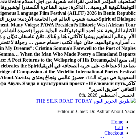
تستضيف المؤتمر العالمي لقراءات شعرية من أجل السلام
Kazakhstan
التوفيق
الكونية الروسية… الذاكرة: جديد الشاعرة ألكسندرا أوتشيروفا
digenous Language Film Festival (AILFF) 2026 in Benin Republic.
Spirit of Dialogue
جمعية شعوب العالم في الجامعة الأردنية: تعزيز التع
ent, Many Voices: PAWA President’s Historic West African Tour
الكتابة التاريخية عند أحمد التوفيق
وكانت البداية عبوراً (قصيدة للشاعرة ا
الأم وعالم المفاهيم
پیشوا کاکائي: هُنا وَ هُناك، نَحْنُ عاشقان نَديّان وَ 
… أسراره وعوالمه
د. حنان عواد تكتب: حسام حسن … رجولة لا تنحني
in My Dreams”: Cristina Somma’s Farewell to the Poet of Naples
o Somma… When the Man Who Made Poetry a Homeland Departs
إلى منبع الحلم
e: A Poet Returns to the Wellspring of His Dreams
تصاعد الاعتداءات على حرية الصحافة في أفريقيا
elebrates the Spirit
ridge of Compassion at the Medellín International Poetry Festival
السعودية في دورته الـ12: حضورٌ عالمي ونجاحٌ يحتذى به
f Aboul-Yazid
كاكي
афа Абуль-Язида и культурный проект «Шёлковый путь»
الثقافي “طريق الحرير”
الخميس. أغسطس 6th, 2026
Editor-in-Chief: Dr. Ashraf Aboul-Yazid
Home
Cart
Checkout