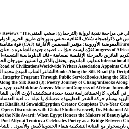
كلي في مراجعة نقدية لرواية (الترجمان): صخب المنفى
 Reviews “The
كس في ذكراه
مجلة سُلاف الثقافية تحتفي بمهرجان طريق الحرير الدول
Euro
المفوضية الأوروبية: مؤتمر الصحفيين الأفارقة (CAJ) قوة متنامية في مستقبل الإعلام الإفريقي
Congress of Africa
غزّة ليست خبرًا … قصيدة جديدة للشاعرة د. حنان 
كريم الفائزين بالمرحلة الإقليمية لمسابقة «قائد الدبلوماسية الشعبية»
ا
International 
عندليب الماندينج.. يحتفل بالذكرى الستين لمهرجان الحم
oad of Civilizations
Worldwide Writers Association Appoints CAJ 
Books Along the Silk Road (5): Decip
الشاعر الشاب المبدع محمد الشا
, Integrity Fragrant Through Public Service
Books Along the Silk 
long the Silk Road (3): Poetry Journey of Chang’an
Books Along 
Congress of African Journali
Mukhtar Auezov Museum
عدد جديد م
في ألماتي، كازاخستان
دراسة نقدية جديدة تستكشف الإرث الأدبي للشا
اليزيد بوسام حركة الشعر العظيم
هذه عدساتك يا عبلة … لعبة العدسات
nt Khalifa Al Suwaidi
Egyptian Creator Completes Two-Year Conf
 Opens Discussions with Global Studios
Farewell, Dr. Mohamed Ab
ائها
d the Nile Award: When Egypt Honors the Makers of Beauty
Poet Altynai Temirova Celebrates Poetry as a Bridge Between Civil
 باريس
حوار مع الفنانة التشكيلية هيفاء الجندوبي
الأبيض والأسود… للشاع