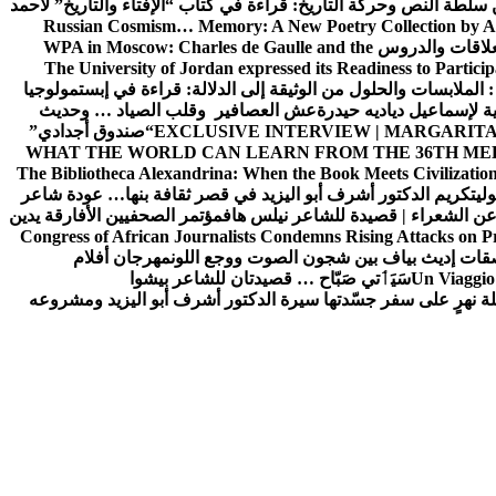
ن سلطة النص وحركة التاريخ: قراءة في كتاب “الإفتاء والتاريخ” لأحمد
Russian Cosmism… Memory: A New Poetry Collection by A
لعلاقات والدروس
WPA in Moscow: Charles de Gaulle and the
The University of Jordan expressed its Readiness to Particip
: الملابسات والحلول
من الوثيقة إلى الدلالة: قراءة في إبستمولوجيا
ية لإسماعيل دياديه حيدرة
عش العصافير وقلب الصياد … وحديث
EXCLUSIVE INTERVIEW | MARGARITA
“صندوق أجدادي”
WHAT THE WORLD CAN LEARN FROM THE 36TH ME
The Bibliotheca Alexandrina: When the Book Meets Civilizatio
ولي
تكريم الدكتور أشرف أبو اليزيد في قصر ثقافة بنها… عودة شاعر
عن الشعراء | قصيدة للشاعر نيلس هاف
مؤتمر الصحفيين الأفارقة يدين
Congress of African Journalists Condemns Rising Attacks on P
ات إديث بياف بين شجون الصوت ووجع اللون
مهرجان أفلام
Un Viaggio 
سَيَٲتي صَبّاح … قصيدتان للشاعر بيشوا
ة نهرٍ على سفر جسّدتها سيرة الدكتور أشرف أبو اليزيد ومشروعه