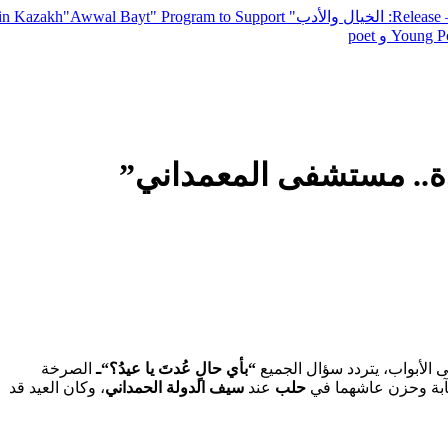
— R
: الخيال والأدب
" inviting poets and writers from around the world to participate in Kazakh
"Awwal Bayt" Program to Support
Young Po
دة.. مستشفى المعمداني”
ى الأبواب، يتردد سؤال الجميع
“بأي حالٍ عُدتَ يا عيدُ؟
“ـ
الصرخة
كآبة وحزن عاشهما في
حلب
عند
سيف الدولة الحمداني
، وكان العيد قد
يك تجديدُ؟