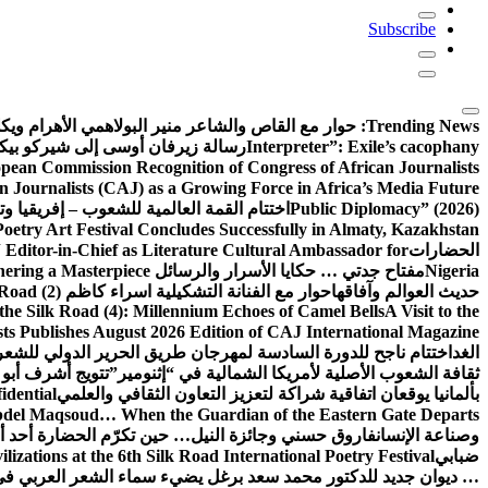
Subscribe
Trending News:
حوار مع القاص والشاعر منير البولاهمي
الأهرام وي
Interpreter”: Exile’s cacophany
رسالة زيرفان أوسى إلى شيركو بي
pean Commission Recognition of Congress of African Journalists
n Journalists (CAJ) as a Growing Force in Africa’s Media Future
Public Diplomacy” (2026)
اختتام القمة العالمية للشعوب – إفريقيا وت
Poetry Art Festival Concludes Successfully in Almaty, Kazakhstan
الحضارات
Editor-in-Chief as Literature Cultural Ambassador for
Nigeria
مفتاح جدتي … حكايا الأسرار والرسائل
hering a Masterpiece
حديث العوالم وآفاقها
حوار مع الفنانة التشكيلية اسراء كاظم
Road (2)
the Silk Road (4): Millennium Echoes of Camel Bells
A Visit to the
sts Publishes August 2026 Edition of CAJ International Magazine
الغد
اختتام ناجح للدورة السادسة لمهرجان طريق الحرير الدولي للشعر 
ثقافة الشعوب الأصلية لأمريكا الشمالية في “إثنومير”
تتويج أشرف أبو 
بألمانيا يوقعان اتفاقية شراكة لتعزيز التعاون الثقافي والعلمي
idential
del Maqsoud… When the Guardian of the Eastern Gate Departs
وصناعة الإنسان
فاروق حسني وجائزة النيل… حين تكرّم الحضارة أحد أبن
ضبابي
izations at the 6th Silk Road International Poetry Festival
… ديوان جديد للدكتور محمد سعد برغل يضيء سماء الشعر العربي في