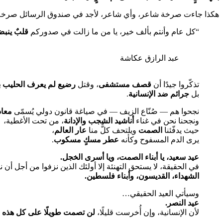
هكذا جاءت صرخة شاعر، وأي شاعر، لأجد في صندوق الرسائل صرخة ف
“كل عام وأنتم بألف خير، يا من ما زالت في صدوركم
قلبٌ ينبض
عبد الرازق عكاشة
تذكّروا جيدًا أن
قصف مستشفى
، وقتل
رضيع لم يعرف الحليب ب
بل
جرائم ضد الإنسانية
.
نجحوا هم — صُنّاع الزيف — في صياغة قانون دولي يُسمّى
معاد
ونجحنا نحن في غناء
أناشيد الشجب والإدانة
، من تحت الأغطية،
حيث يدفّئنا
الصمت
ويلتحف كلٌّ منا
عار العالم
،
يرى الدم المسفوح وكأنه
عطر مسكٍ مسكوب
.
عيد سعيد، يا أبناء الصمت، ويا أسرى الخجل
.
في الحقيقة، لا يستحق التهنئة إلا أولئك الذين نزفوا من أجل أن ن
الشهداء، القديسون، وأبناء فلسطين
.
وسيأتي العيد الحقيقي…
عيد النصر
.
لأن الإنسانية، وإن أُخرست قليلًا،
لن تصمت طويلًا على كل هذه ا