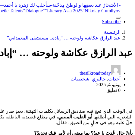
- الأشجارُ عند بعضِها والوطنُ مِدخَنة
-سأجلب لك زهرة يا أحمد
elease
"Nikolay Gumilyov و poet
"Literary Asia 2025
"Dialogue"
etic Talents
Subscribe
الرئيسية
عبد الرازق عكاشة ولوحته … “إبادة.. مستشفى المعمداني”
عبد الرازق عكاشة ولوحته … “إبا
thesilkroadtoday
أحداث
,
جاليري
,
شخصيات
يونيو 4, 2025
0 تعليق
في الوقت الذي تعج فيه صناديق الرسائل بكلمات التهنئة، بعيدٍ صار عل
الشعرية التي أطلقها
أبو الطيب المتنبي
، في مطلع قصيدته الناطقة ب
حلّ عليه وهو في حالٍ من الضيق، فقال:
بأيِّ حالٍ عُدتَ يا عيدُ؟ بما مضى أم لأمرٍ ف