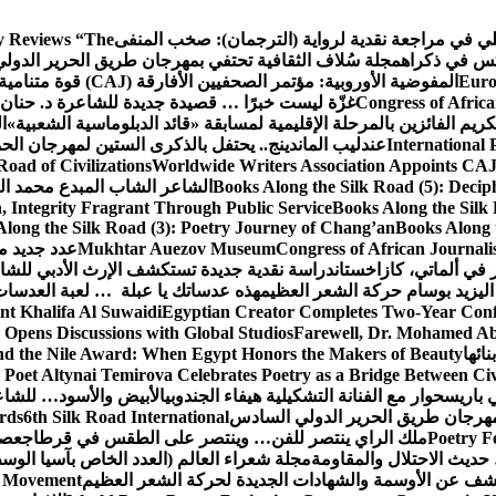
كلي في مراجعة نقدية لرواية (الترجمان): صخب المنفى
 Reviews “The
كس في ذكراه
مجلة سُلاف الثقافية تحتفي بمهرجان طريق الحرير الدول
Euro
المفوضية الأوروبية: مؤتمر الصحفيين الأفارقة (CAJ) قوة متنامية في مستقبل الإعلام الإفريقي
Congress of Africa
غزّة ليست خبرًا … قصيدة جديدة للشاعرة د. حنان 
كريم الفائزين بالمرحلة الإقليمية لمسابقة «قائد الدبلوماسية الشعبية»
ا
International 
عندليب الماندينج.. يحتفل بالذكرى الستين لمهرجان الحم
oad of Civilizations
Worldwide Writers Association Appoints CAJ 
Books Along the Silk Road (5): Decip
الشاعر الشاب المبدع محمد الشا
, Integrity Fragrant Through Public Service
Books Along the Silk 
long the Silk Road (3): Poetry Journey of Chang’an
Books Along 
Congress of African Journali
Mukhtar Auezov Museum
عدد جديد م
في ألماتي، كازاخستان
دراسة نقدية جديدة تستكشف الإرث الأدبي للشا
اليزيد بوسام حركة الشعر العظيم
هذه عدساتك يا عبلة … لعبة العدسات
nt Khalifa Al Suwaidi
Egyptian Creator Completes Two-Year Conf
 Opens Discussions with Global Studios
Farewell, Dr. Mohamed Ab
ائها
d the Nile Award: When Egypt Honors the Makers of Beauty
Poet Altynai Temirova Celebrates Poetry as a Bridge Between Civil
 باريس
حوار مع الفنانة التشكيلية هيفاء الجندوبي
الأبيض والأسود… للشاع
 مهرجان طريق الحرير الدولي السادس
6th Silk Road International
ards
Poetry F
ملك الراي ينتصر للفن… وينتصر على الطقس في قرطاج
عصف
حديث الاحتلال والمقاومة
مجلة شعراء العالم (العدد الخاص بآسيا الو
شف عن الأوسمة والشهادات الجديدة لحركة الشعر العظيم
ic Movement