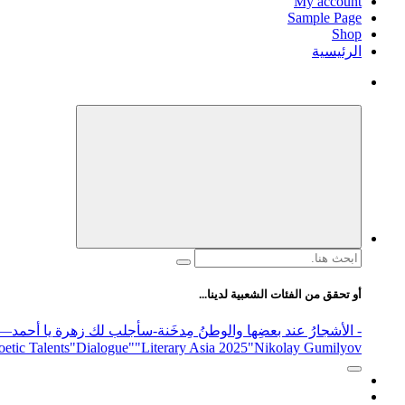
My account
Sample Page
Shop
الرئيسية
البحث
عن:
أو تحقق من الفئات الشعبية لدينا...
- الأشجارُ عند بعضِها والوطنُ مِدخَنة
-سأجلب لك زهرة يا أحمد
elease
"Nikolay Gumilyov و poet
"Literary Asia 2025
"Dialogue"
etic Talents