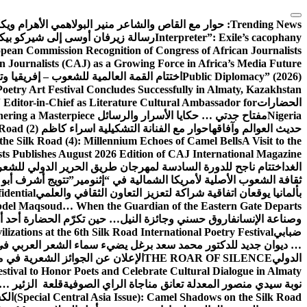
التجاوز
إلى
Trending News:
حوار مع القاص والشاعر منير البولاهمي
الأهرام وي
المحتوى
Interpreter”: Exile’s cacophany
رسالة زيرفان أوسى إلى شيركو بي
pean Commission Recognition of Congress of African Journalists
n Journalists (CAJ) as a Growing Force in Africa’s Media Future
Public Diplomacy” (2026)
اختتام القمة العالمية للشعوب – إفريقيا وت
Poetry Art Festival Concludes Successfully in Almaty, Kazakhstan
الحضارات
Editor-in-Chief as Literature Cultural Ambassador for
Nigeria
مفتاح جدتي … حكايا الأسرار والرسائل
hering a Masterpiece
حديث العوالم وآفاقها
حوار مع الفنانة التشكيلية اسراء كاظم
Road (2)
the Silk Road (4): Millennium Echoes of Camel Bells
A Visit to the
sts Publishes August 2026 Edition of CAJ International Magazine
الغد
اختتام ناجح للدورة السادسة لمهرجان طريق الحرير الدولي للشعر 
ثقافة الشعوب الأصلية لأمريكا الشمالية في “إثنومير”
تتويج أشرف أبو 
بألمانيا يوقعان اتفاقية شراكة لتعزيز التعاون الثقافي والعلمي
idential
del Maqsoud… When the Guardian of the Eastern Gate Departs
وصناعة الإنسان
فاروق حسني وجائزة النيل… حين تكرّم الحضارة أحد أبن
ضبابي
izations at the 6th Silk Road International Poetry Festival
… ديوان جديد للدكتور محمد سعد برغل يضيء سماء الشعر العربي في
الدولي
THE ROAR OF SILENCE
الإعلان عن الجوائز الشعرية في
estival to Honor Poets and Celebrate Cultural Dialogue in Almaty
نوبة سيدي منصور المعدلة تعانق مناجاة الراي الصوفية
قلعة الزئير … 
(Special Central Asia Issue): Camel Shadows on the Silk Road
الك