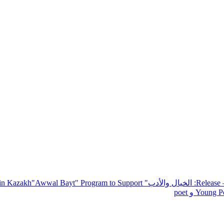
— R
: الخيال والأدب
" inviting poets and writers from around the world to participate in Kazakh
"Awwal Bayt" Program to Support
Young Po