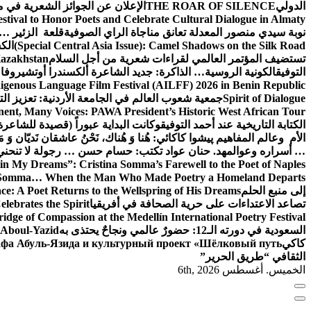
الدولي
THE ROAR OF SILENCE
الإعلان عن الجوائز الشعرية في
estival to Honor Poets and Celebrate Cultural Dialogue in Almaty
نوبة سيدي منصور المعدلة تعانق مناجاة الراي الصوفية
قلعة الزئير … 
(Special Central Asia Issue): Camel Shadows on the Silk Road
الك
تستضيف المؤتمر العالمي لقراءات شعرية من أجل السلام
Kazakhstan
التوفيق
الكونية الروسية… الذاكرة: جديد الشاعرة ألكسندرا أوتشيروفا
digenous Language Film Festival (AILFF) 2026 in Benin Republic.
Spirit of Dialogue
جمعية شعوب العالم في الجامعة الأردنية: تعزيز التع
ent, Many Voices: PAWA President’s Historic West African Tour
الكتابة التاريخية عند أحمد التوفيق
وكانت البداية عبوراً (قصيدة للشاعرة ا
الأم وعالم المفاهيم
پیشوا کاکائي: هُنا وَ هُناك، نَحْنُ عاشقان نَديّان وَ 
… أسراره وعوالمه
د. حنان عواد تكتب: حسام حسن … رجولة لا تنحني
in My Dreams”: Cristina Somma’s Farewell to the Poet of Naples
o Somma… When the Man Who Made Poetry a Homeland Departs
إلى منبع الحلم
e: A Poet Returns to the Wellspring of His Dreams
تصاعد الاعتداءات على حرية الصحافة في أفريقيا
elebrates the Spirit
ridge of Compassion at the Medellín International Poetry Festival
السعودية في دورته الـ12: حضورٌ عالمي ونجاحٌ يحتذى به
f Aboul-Yazid
كاكي
афа Абуль-Язида и культурный проект «Шёлковый путь»
الثقافي “طريق الحرير”
الخميس. أغسطس 6th, 2026