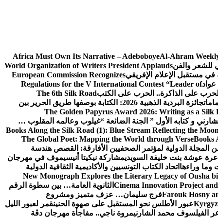
Africa Must Own Its Narrative – Adeboboye
Al-Ahram Weekly
ي للشعر والفن
World Organization of Writers President Applauds
European Commission Recognizes
عواد
Regulations for the V International Contest “Leader of
لحرب على الذاكرة.. الحرب على الكتب
The 6th Silk Road
امات
جائزة البردية الذهبية 2026: الكتابة بوصفها طريق الحرير بين
The Golden Papyrus Award 2026: Writing as a Silk R
رني و كتابه الأول ” الجنة الضائعة “
غيلوب وعالمه المقلوب …
Books Along the Silk Road (1): Blue Stream Reflecting the Moon
The Global Poet: Mapping the World through Verse
Books A
ن المجلة الدولية لمؤتمر الصحفيين الأفارقة: القصص هندسة
عرة عوشة بنت خليفة السويدي
مشاركة نيكيتا أنيسيموف في مهرجان
 وما وراءها
اتحاد الكتاب التونسيين والأكاديمية الثقافية الدولية
New Monograph Explores the Literary Legacy of Ousha bi
Cinema Innovation Project and
الثانوية العامة… بين سطوة الرقم
Farouk Hosny an
فرج سليمان… عزف متميز ومشروع
Kyrgyz 
عبور الأطلس نحو المستقبل على صهوة الحنين
قمر لعبور الليل
ر الفيلسوف محمد الشارني
مروة ناجي.. مفاجأة مهرجان دڨة