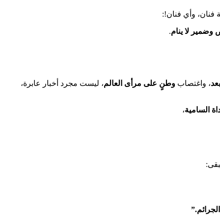
نان، وأي فنان!:
 وضمير لا ينام
.
عد
، واغتصاب
وطنٍ على مرأى العالم
، ليست مجرد أخبار عابرة،
اة السامية
،
بقى:
لجرائم
.”