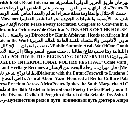
 مهرجان طريق الحرير الدولي السادس
6th Silk Road International
ards
Poetry F
ملك الراي ينتصر للفن… وينتصر على الطقس في قرطاج
عصف
حديث الاحتلال والمقاومة
مجلة شعراء العالم (العدد الخاص بآسيا الو
شف عن الأوسمة والشهادات الجديدة لحركة الشعر العظيم
ic Movement
World Peace Poetry Recitation Congress to Convene in 
الإفتاء بي
lexandra Ochirova
Wale Okediran’s TENANTS OF THE HOUSE
Directed by Kunle Afolayan, Heads to African In
زيد والنملة … ا
اون الأكاديمي والاستعداد للقمة العامة للعالم العربي
ate in the World
One Contin
Public Summit: Arab World
لا تغضب يا نعمان …الإشكال 
للبنانية ريتا نجيب نفاع)
إيطاليا… حيث يصبح الشعر وطنًا | الرحلة الأدب
مَغْموران
 AL: POETRY IS THE BEGINNING OF EVERYTHING
!
“Come Visit
DELLÍN INTERNATIONAL POETRY FESTIVAL
Me 
إدجار موران… رحلة البحث عن الإنسان
n and Heritage Becomes a
Farewell to Lucian
Dialogue with the Future
إيطاليا تودّع شاعر ناب
Dr. Ashraf Aboul-Yazid Honored at Benha Culture Palac
في الدفاع 
ress Freedom Across Africa
Poetry Ignites the Soul: Margarita Al C
Poetry as a B
of the 36th Medellín International Poetry Festival
ملصق
che Diventa Civiltà: Il Progetto della Via della Seta del Dr. Ashra
Путешествие реки в пути: жизненный путь доктора Ашр
رحل