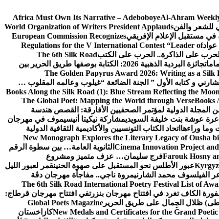
Africa Must Own Its Narrative – Adeboboye
Al-Ahram Weekly
ي للشعر والفن
World Organization of Writers President Applauds
European Commission Recognizes
عواد
Regulations for the V International Contest “Leader of
لحرب على الذاكرة.. الحرب على الكتب
The 6th Silk Road
امات
جائزة البردية الذهبية 2026: الكتابة بوصفها طريق الحرير بين
The Golden Papyrus Award 2026: Writing as a Silk R
رني و كتابه الأول ” الجنة الضائعة “
غيلوب وعالمه المقلوب …
Books Along the Silk Road (1): Blue Stream Reflecting the Moon
The Global Poet: Mapping the World through Verse
Books A
ن المجلة الدولية لمؤتمر الصحفيين الأفارقة: القصص هندسة
عرة عوشة بنت خليفة السويدي
مشاركة نيكيتا أنيسيموف في مهرجان
 وما وراءها
اتحاد الكتاب التونسيين والأكاديمية الثقافية الدولية
New Monograph Explores the Literary Legacy of Ousha bi
Cinema Innovation Project and
الثانوية العامة… بين سطوة الرقم
Farouk Hosny an
فرج سليمان… عزف متميز ومشروع
Kyrgyz 
عبور الأطلس نحو المستقبل على صهوة الحنين
قمر لعبور الليل
ر الفيلسوف محمد الشارني
مروة ناجي.. مفاجأة مهرجان دڨة
The 6th Silk Road International Poetry Festival List of Aw
ورة الكاف تغرد في افتتاح مهرجان بنزرت
في افتتاح مهرجان قرطاج:
سطى) ظلال الجِمال على طريق الحرير
Global Poets Magazine
New Medals and Certificates for the Grand Poet
كازاخستان