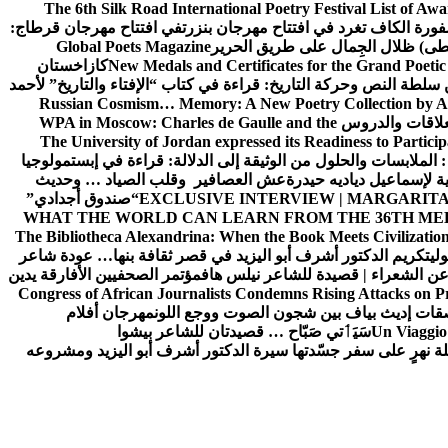
The 6th Silk Road International Poetry Festival List of Aw
ورة الكاف تغرد في افتتاح مهرجان بنزرت
في افتتاح مهرجان قرطاج:
سطى) ظلال الجِمال على طريق الحرير
Global Poets Magazine
New Medals and Certificates for the Grand Poet
كازاخستان
ن سلطة النص وحركة التاريخ: قراءة في كتاب “الإفتاء والتاريخ” لأحمد
Russian Cosmism… Memory: A New Poetry Collection by A
لعلاقات والدروس
WPA in Moscow: Charles de Gaulle and the
The University of Jordan expressed its Readiness to Particip
: الملابسات والحلول
من الوثيقة إلى الدلالة: قراءة في إبستمولوجيا
ية لإسماعيل دياديه حيدرة
عش العصافير وقلب الصياد … وحديث
EXCLUSIVE INTERVIEW | MARGARITA
“صندوق أجدادي”
WHAT THE WORLD CAN LEARN FROM THE 36TH ME
The Bibliotheca Alexandrina: When the Book Meets Civilizatio
ولي
تكريم الدكتور أشرف أبو اليزيد في قصر ثقافة بنها… عودة شاعر
عن الشعراء | قصيدة للشاعر نيلس هاف
مؤتمر الصحفيين الأفارقة يدين
Congress of African Journalists Condemns Rising Attacks on P
ات إديث بياف بين شجون الصوت ووجع اللون
مهرجان أفلام
Un Viaggio 
سَيَٲتي صَبّاح … قصيدتان للشاعر بيشوا
ة نهرٍ على سفر جسّدتها سيرة الدكتور أشرف أبو اليزيد ومشروعه