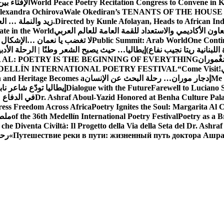
World Peace Poetry Recitation Congress to Convene in 
الإفتاء بي
lexandra Ochirova
Wale Okediran’s TENANTS OF THE HOUSE
Directed by Kunle Afolayan, Heads to African In
زيد والنملة … ا
اون الأكاديمي والاستعداد للقمة العامة للعالم العربي
ate in the World
One Contin
Public Summit: Arab World
لا تغضب يا نعمان …الإشكال 
للبنانية ريتا نجيب نفاع)
إيطاليا… حيث يصبح الشعر وطنًا | الرحلة الأدب
مَغْموران
 AL: POETRY IS THE BEGINNING OF EVERYTHING
!
“Come Visit
DELLÍN INTERNATIONAL POETRY FESTIVAL
Me 
إدجار موران… رحلة البحث عن الإنسان
n and Heritage Becomes a
Farewell to Lucian
Dialogue with the Future
إيطاليا تودّع شاعر ناب
Dr. Ashraf Aboul-Yazid Honored at Benha Culture Palac
في الدفاع 
ress Freedom Across Africa
Poetry Ignites the Soul: Margarita Al C
Poetry as a B
of the 36th Medellín International Poetry Festival
ملصق
che Diventa Civiltà: Il Progetto della Via della Seta del Dr. Ashra
Путешествие реки в пути: жизненный путь доктора Ашр
رحل