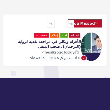
You Missed
أحداث
إعلام
جاليري
لقاءات
Africa Must Own Its Narrative –
Adeboboye
thesilkroadtoday
أغسطس 5, 2026
16 views
3