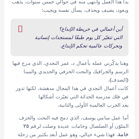
بدأ هذا العمل وانتهى منه في حوالي خمس سنوات، يذهب
ويعود، يضيف ويحذف، يسأل نفسه ويجيب:
أين أعمالي في خريطة الإبداع؟
التي تتغيّر كل يوم طبقًا لمستجدات إنسانية
وتحركات عالمية تحكم الإبداع.
وهنا يذكّرني عمله بأعمال د. عمر النجدي، الذي مزج فيها
الرسم والجرافيك والنحت الخزفي والحديدي والمينا
(الصدف).
كانت أعمال النجدي في هذا المجال مدهشة، لكنها تدور
في فلك مدرسة الحداثة التي تغيّرت أشكالها
بعد الحرب العالمية الأولى والثانية.
أما عمل سامي يوسف، الذي دمج فيه النحت والخزف
الملوّن أو الصلصال وخامات عديدة وصلت لرقم
٢٥
خامة
، فهذا شيء خيالي. وهو عمل أبعد بكثير من رحلة