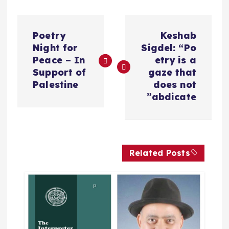
ت
Poetry
Keshab
ص
Night for
Sigdel: “Po
Peace – In
etry is a
فّ
Support of
gaze that
Palestine
does not
ح
abdicate”
ا
ل
Related Posts
م
ق
ا