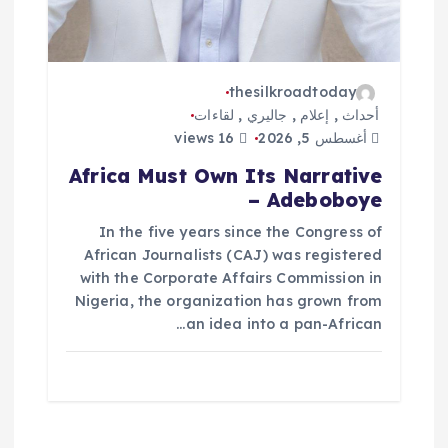
thesilkroadtoday
أحداث
,
إعلام
,
جاليري
,
لقاءات
أغسطس 5, 2026
16 views
Africa Must Own Its Narrative
– Adeboboye
In the five years since the Congress of
African Journalists (CAJ) was registered
with the Corporate Affairs Commission in
Nigeria, the organization has grown from
an idea into a pan-African…