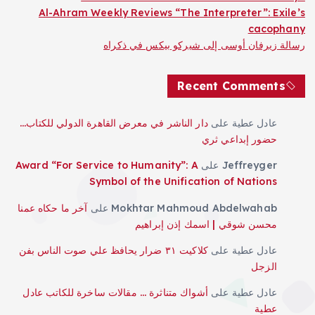
Al-Ahram Weekly Reviews “The Interpreter”: Exile’s
cacophany
رسالة زيرفان أوسى إلى شيركو بيكس في ذكراه
Recent Comments
عادل عطية
على
دار الناشر في معرض القاهرة الدولي للكتاب…
حضور إبداعي ثري
Jeffreyger
على
Award “For Service to Humanity”: A
Symbol of the Unification of Nations
Mokhtar Mahmoud Abdelwahab
على
آخر ما حكاه عمنا
محسن شوقي | اسمك إذن إبراهيم
عادل عطية
على
كلاكيت ٣١ ضرار يحافظ علي صوت الناس بفن
الزجل
عادل عطية
على
أشواك متناثرة … مقالات ساخرة للكاتب عادل
عطية