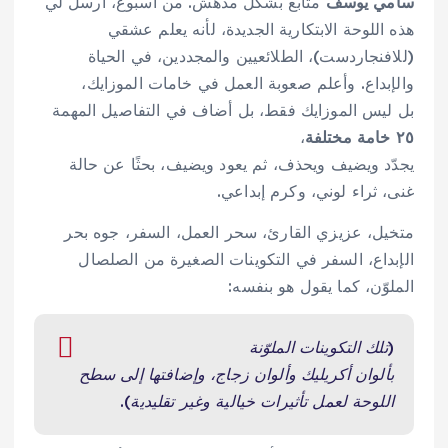
سامي يوسف
متابع بشكل مدهش. من أسبوع، أرسل لي
هذه اللوحة الابتكارية الجديدة، لأنه يعلم عشقي
(للافنجاردست)، الطلائعيين والمجددين، في الحياة
والإبداع. وأعلم صعوبة العمل في خامات الموزايك،
بل ليس الموزايك فقط، بل أضاف في التفاصيل المهمة
٢٥ خامة مختلفة
،
يجدّد ويضيف ويحذف، ثم يعود ويضيف، بحثًا عن حالة
غنى، ثراء لوني، وكرم إبداعي.
متخيل، عزيزي القارئ، سحر العمل، السفر، جوه بحر
الإبداع، السفر في التكوينات الصغيرة من الصلصال
الملوّن، كما يقول هو بنفسه:
(تلك التكوينات الملوّنة
بألوان أكريليك وألوان زجاج، وإضافتها إلى سطح
اللوحة لعمل تأثيرات خيالية وغير تقليدية).