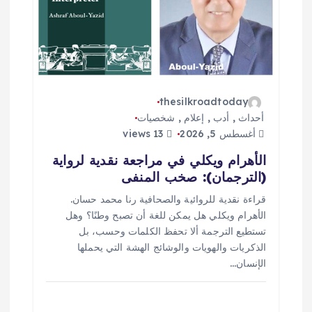
ل
ا
ت
thesilkroadtoday
أحداث
,
أدب
,
إعلام
,
شخصيات
أغسطس 5, 2026
13 views
الأهرام ويكلي في مراجعة نقدية لرواية
(الترجمان): صخب المنفى
قراءة نقدية للروائية والصحافية رنا محمد حسان.
الأهرام ويكلي هل يمكن للغة أن تصبح وطنًا؟ وهل
تستطيع الترجمة ألا تحفظ الكلمات وحسب، بل
الذكريات والهويات والوشائج الهشة التي يحملها
الإنسان…