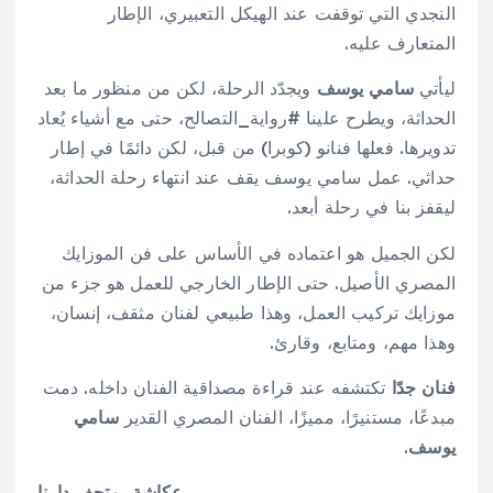
النجدي التي توقفت عند الهيكل التعبيري، الإطار
المتعارف عليه.
ليأتي
سامي يوسف
ويجدّد الرحلة، لكن من منظور ما بعد
الحداثة، ويطرح علينا #رواية_التصالح، حتى مع أشياء يُعاد
تدويرها. فعلها فنانو (كوبرا) من قبل، لكن دائمًا في إطار
حداثي. عمل سامي يوسف يقف عند انتهاء رحلة الحداثة،
ليقفز بنا في رحلة أبعد.
لكن الجميل هو اعتماده في الأساس على فن الموزايك
المصري الأصيل. حتى الإطار الخارجي للعمل هو جزء من
موزايك تركيب العمل، وهذا طبيعي لفنان مثقف، إنسان،
وهذا مهم، ومتابع، وقارئ.
فنان جدًا
تكتشفه عند قراءة مصداقية الفنان داخله. دمت
مبدعًا، مستنيرًا، مميزًا، الفنان المصري القدير
سامي
يوسف
.
عكاشة،
متحف دارنا