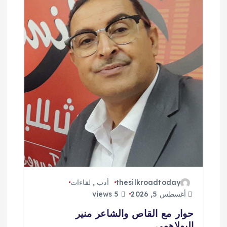
ق
ا
ل
ا
ت
thesilkroadtoday
أدب
,
لقاءات
أغسطس 5, 2026
5 views
حوار مع القاص والشاعر منير
البولاهمي