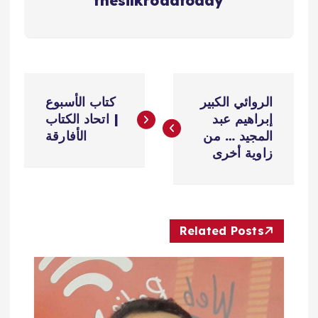
thesilkroadtoday
ت
الروائي الكبير
كتاب الأسبوع
ص
إبراهيم عبد
| اتحاد الكتاب
المجيد … من
الأفارقة
فّ
زاوية أخرى
ح
ا
Related Posts
ل
م