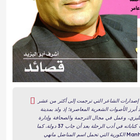
صدارات الشاعر التي ترجمت إلى أكثر من عشر
أبرز الأصوات الشعرية المعاصرة؛ إذ ولد بمدينة
 1963، ودرس الأدب الإنجليزي، وعمل في مجال الترجمة والصحافة وإدارة
تحرير مجلات عربية مرموقة ووكالات أنباء، إلى جانب كتاباته في أدب الرحلة بعد أن جاب 37 دولة. كما
حصل على عدد من الجوائز المرموقة منها جائزة Manhae الكورية التي تحمل اسم المناضل مانهي