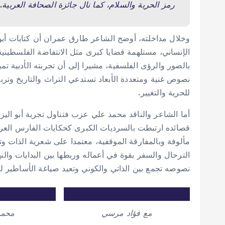
رمز الحرية والسلام، كما نال جائزة الصحافة العربية.
وخلال مداخلته، أوضح الشاعر طارق عمران أن كتابات أبو
الإنساني، مستلهمة قضايا كبرى مثل الانتفاضة الفلسطيني
بالصور والرؤى الفلسفية، مشيرا إلى أن تجربته الأدبية تمي
نصوص غنية ومتعددة الأبعاد تستدعي التراث والتاريخ وتر
للحرية والتغيير.
أما الشاعر والناقد محمد علي عزب فتناول تجربة أبو اليز
قصائده ارتبطت بالسرديات الكبرى كحكايات الفارس العربي
مألوفة وبالمفارقة الموقفية، معتمدا على شعرية الذات و
الترحال والسفر بقوة في أعماله وربطها بين البدايات والنه
نصوصه تجمع بين الذاتي والكوني وتعيد صياغة الأساطير ل
مع فؤاد مرسي
محمد