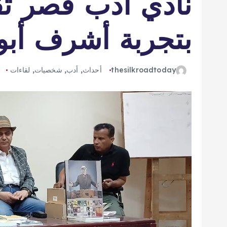
نادي أدب قصر ثقا
بتجربة أشرف أبو ا
thesilkroadtoday
أحداث
,
أدب
,
شخصيات
,
لقاءات