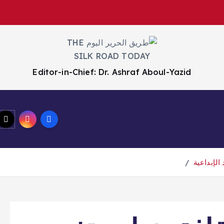
Editor-in-Chief: Dr. Ashraf Aboul-Yazid
Shop
Sample Page
My acc
الإبداعية