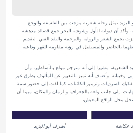
 اليزيد تمثل رحلة شعرية مزجت بين الفلسفة والوجع
ة. وأكد أن ديوانه الأول وشوشة البحر جمع قصائد مدهشة
زت بجمع الشعر والرواية والترجمة والنقد الفني، لتقديم
بطهما بالحاضر والمستقبل في رؤية مقاومة للقهر وداعية
يد الشعرية، مشيرا إلى أنه مترجم مولع بالأساطير، وأن
 وخيباته. وأضاف أنه تميز بالتعبير عن المألوف بطرق غير
تفكيك السرديات وترميز الكائنات. كما لفت إلى حضور سمة
ايات، إلى جانب ولعه بالجغرافيا والزمان والمكان، مبينا أن
تحل محل الواقع المعيش.
 عكاشة
أشرف أبو اليزيد