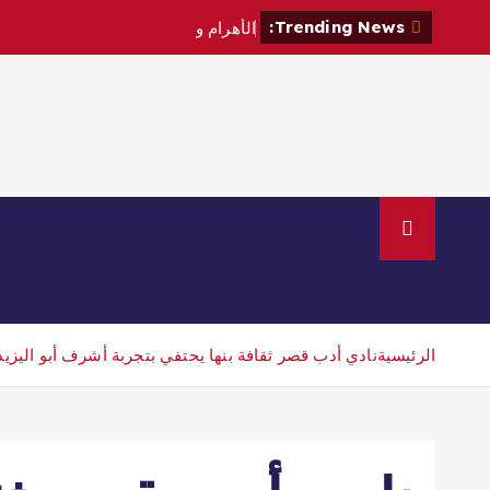
Trending News:
ا
ل
أ
ه
ر
ا
م
و
ي
ك
ل
ي
ف
ي
م
ر
ount
Checkout
Cart
Home
الرئيسية
الرئيسية
نادي أدب قصر ثقافة بنها يحتفي بتجربة أشرف أبو اليزيد 