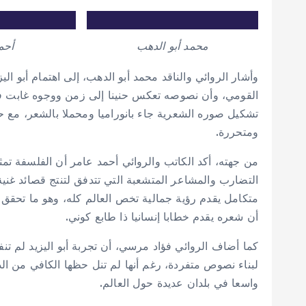
محمد أبو الدهب
أحم
وأشار الروائي والناقد محمد أبو الدهب، إلى اهتمام أبو ال
القومي، وأن نصوصه تعكس حنينا إلى زمن ووجوه غابت ف
تشكيل صوره الشعرية جاء بانوراميا ومحملا بالشعر، مع 
ومتحررة.
من جهته، أكد الكاتب والروائي أحمد عامر أن الفلسفة تمث
التضارب والمشاعر المتشعبة التي تتدفق لتنتج قصائد غنية
متكامل يقدم رؤية جمالية تخص العالم كله، وهو ما تحقق 
أن شعره يقدم خطابا إنسانيا ذا طابع كوني.
كما أضاف الروائي فؤاد مرسي، أن تجربة أبو اليزيد لم تن
لبناء نصوص متفردة، رغم أنها لم تنل حظها الكافي من ال
واسعا في بلدان عديدة حول العالم.