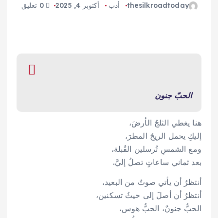
thesilkroadtoday
أدب
أكتوبر 4, 2025
0 تعليق
الحبّ جنون
هنا يغطي الثلجُ الأرضَ،
إليكِ يحمل الريحُ المطرَ،
ومع الشمسِ تُرسلين القُبلة،
بعد ثماني ساعاتٍ تصلُ إليَّ.
أنتظرُ أن يأتي صوتٌ من البعيد،
أنتظرُ أن أصلَ إلى حيثُ تسكنين،
الحبُّ جنونٌ، الحبُّ هوس،