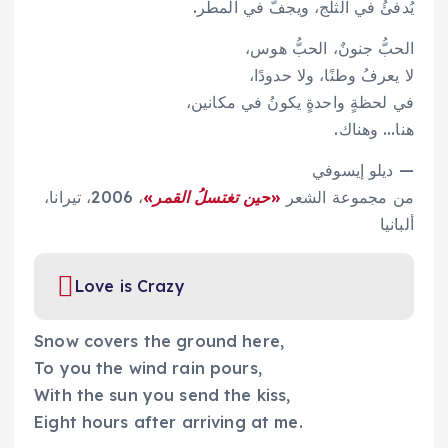
يُدفئُ في الثلج، ويجفُّ في المطر.
الحبُّ جنونٌ، الحبُّ هوس،
لا يعرفُ وطنًا، ولا حدودًا،
في لحظةٍ واحدةٍ يكونُ في مكانين،
هنا… وهناك.
— ديلو إيسوفي
من مجموعة الشعر
«حين تغتسلُ القمر»
، 2006، تيرانا،
ألبانيا
Love is Crazy
Snow covers the ground here,
To you the wind rain pours,
With the sun you send the kiss,
Eight hours after arriving at me.