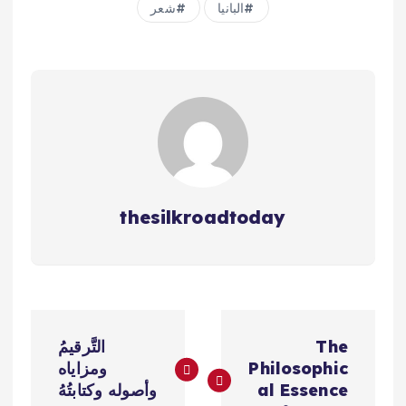
البانيا
شعر
thesilkroadtoday
ت
The
التَّرقيمُ
ص
Philosophic
ومزاياه
al Essence
وأصوله وكتابتُهُ