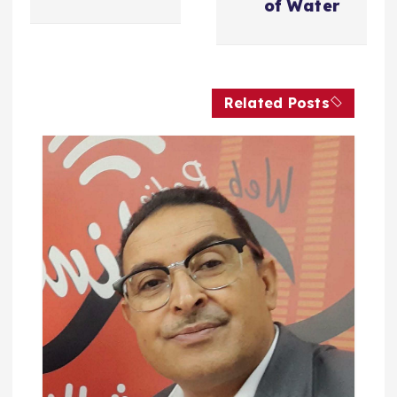
فّ
of Water
ح
ا
Related Posts
ل
م
ق
ا
ل
ا