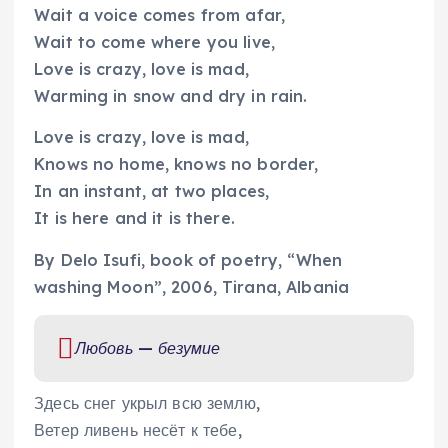
Wait a voice comes from afar,
Wait to come where you live,
Love is crazy, love is mad,
Warming in snow and dry in rain.
Love is crazy, love is mad,
Knows no home, knows no border,
In an instant, at two places,
It is here and it is there.
By Delo Isufi, book of poetry, “When
washing Moon”, 2006, Tirana, Albania
Любовь — безумие
Здесь снег укрыл всю землю,
Ветер ливень несёт к тебе,