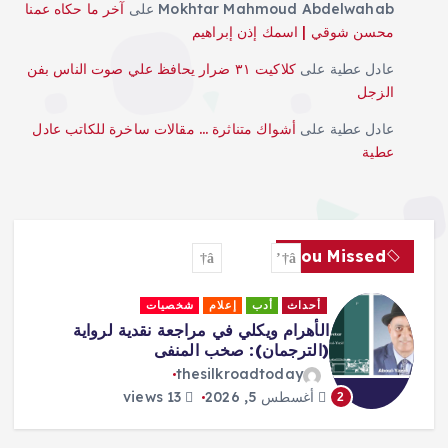
Mokhtar Mahmoud Abdelwahab
على
آخر ما حكاه عمنا
محسن شوقي | اسمك إذن إبراهيم
عادل عطية
على
كلاكيت ٣١ ضرار يحافظ علي صوت الناس بفن
الزجل
عادل عطية
على
أشواك متناثرة … مقالات ساخرة للكاتب عادل
عطية
You Missed
أحداث
أدب
إعلام
شخصيات
الأهرام ويكلي في مراجعة نقدية لرواية
(الترجمان): صخب المنفى
thesilkroadtoday
أغسطس 5, 2026
13 views
2