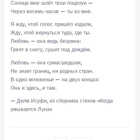
Солнце мне шлёт твои поцелуи —
Через восемь часов — ты ко мне.
Я жду, чтоб голос пришёл издали,
Жду, чтоб вернуться туда, где ты.
Любовь — она ведь безумна:
Греет в снегу, сушит под дождём.
Любовь — она сумасшедшая,
Не знает границ, ни родных стран.
В одно мгновенье — на двух концах:
Она и здесь, и там.
— Делo Исуфи, из сборника стихов «Когда
умывается Луна»