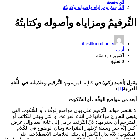
الرئيسية
التَّرقيمُ ومزاياه وأصوله وكتابتُهُ
التَّرقيمُ ومزاياه وأصوله وكتابتُهُ
thesilkroadtoday
أدب
أكتوبر 5, 2025
0 تعليق
يقول (أ
حمد زكي)
في كتابِه الموسوم:
التَّرقيم وعلاماته في اللُّغَةِ
العربية
[1]
:
أبعد من مواضع الوَقْف أو السّكوت
لا تقتصر فوائد التَّرْقيم على بيان مواضع الوَقْف أو السُّكوت التي
ينبغي للقارئ مراعاتها في أثناء القراءة
،
أو التي ينبغي للكاتب أو
المترجمِ أن يحترمها؛ لأنّ التَّرْقيم يرمي إلى غاية أبعد وإلى غرض
أكبر
.
إنَّه خير وسيلة لإظهار الصّراحة وبيان الوضوح في الكَلام
المكتوب؛ لأنَّه يدل النَّاظر إلى تلك العلامات الاصطلاحية على