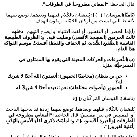
قال الجاحظ:
“المعاني مطروحةٌ في الطرقات”.
(ثامنًا)
القوسان
]
( )
[
:
يُلصَقان بالكَلام قبلهما وبعدهما
. توضع بينهما
لألفاظ التي ليست من أركان الجُمْلَة، ويكون الهدف:
(أ)إما الحصر، أو التفسير، أو لفت الانتباه أو إيضاح المُبهم:
دخلت
ثالث الحرمين (المسجد الأقصى) وصليت فيه
، أو:
الظُّروف الطَّبيعية
القاسية (الصَّقيع الشَّديد، ثم الجفاف والقيظ) أفسدَتْ موسم الفواكه
هذا العام.
(ب)
التَّصرفات والحركات المعينة التي يقوم بها الممثلون في
المسرحيَّة، مثل:
حي بن يقظان (مخاطبًا الجمهور): أتعبدون الله أحدًا لا شريك
له؟
الجمهور (بأصوات مختلطة): نعم! نعبده أحدًا لا شريكَ له
.
(تاسعًا): القوسان المُركّنان
(
[ ]
):
يُلصَقان بالكَلام قبلهما وبعدهما
.
توضع بينهما زيادة قد يدخلها الباحث
أو المقتبِس في نص مقتبَسٌ: قال الجاحظ:
“المعاني مطروحة في
الطرقات
]
والعبرة للأسلوب
[
“،
و
“
لملمْتُ ذكرى لقاءِ الأمسِ بالهُدُبِ
[أغنية لفيروز]
“.