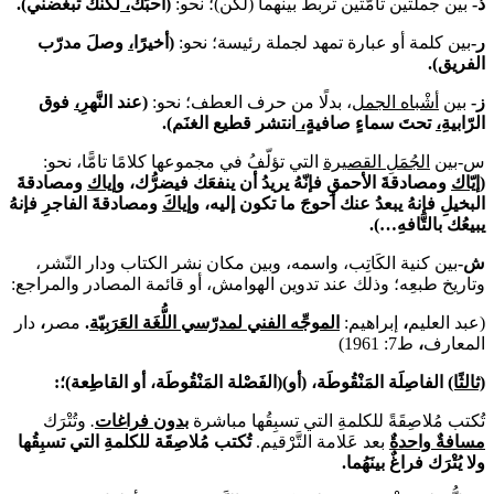
ذ-
بين جملتين تامّتين تربط بينهما (لكن)؛ نحو:
(أحبّ
ك
،
لكنك تبغ
ضني)
.
ر-
بين كلمة أو عبارة تمهد لجملة رئيسة؛ نحو:
(أخيرًا
،
وصلَ مدرّب
الفريق
).
ز-
بين
أشْباه الجمل
، بدلًا من حرف العطف؛ نحو:
(عند النّ
هر
،
فوق
الرّابية
،
تحت
سماء
صافية
،
انتشر قطيع الغنَم)
.
س-بين
الجُمَلِ القصيرة
التي تؤلّفُ في مجموعها كلامًا تامًّا، نحو:
(
إيّاك
ومصادقةَ الأحمقِ فإنّهُ يريدُ أن ينفعَك فيضرُّك،
وإياك
ومصادقةَ
البخيلِ فإنهُ يبعدُ عنك أحوجَ ما تكون إليه،
وإياكَ
ومصادقةَ الفاجرِ فإنهُ
يبيعُك بالتَّافهِ…).
ش-
بين كنية الكَاتِب، واسمه، وبين مكان نشر الكتاب ودار النّشر،
وتاريخ طبعِه؛ وذلك عند تدوين الهوامش، أو قائمة المصادر والمراجع:
(عبد العليم
،
إبراهيم:
الموجِّه الفني لمدرّسي اللُّغَة العَرَبِيّة
.
مصر
،
دار
المعارف
،
ط7: 1961)
(ثالثًا)
الفاصِلَة المَنْقُوطَة، (أو)
(
الفَصْلة المَنْقُوطَة، أو القاطِعة
)
؛
:
تُكتب مُلاصِقَةً للكلمةِ التي تسبِقُها مباشرة
بدون فراغات
.
وتُتْرَك
مسافةٌ واحدةٌ
بعد عَلامة التَّرْقيم.
تُكتب مُلاصِقَة للكلمةِ التي تسبِقُها
ولا يُتْرَك فراغٌ بينَهُما.