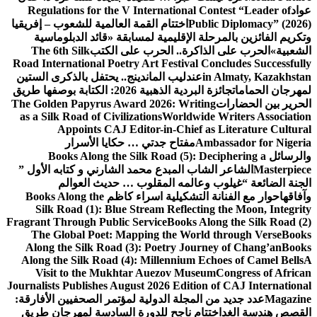
عواد
Regulations for the V International Contest “Leader of
Public Diplomacy” (2026)
اختتام القمة العالمية للشعوب – إفريقيا
وتكريم الفائزين بالمرحلة الإقليمية لمسابقة «قائد الدبلوماسية
الشعبية»
الحرب على الذاكرة.. الحرب على الكتب
The 6th Silk
Road International Poetry Art Festival Concludes Successfully
in Almaty, Kazakhstan
عندليب الماندينج.. يحتفل بالذكرى الستين
لمهرجان الحمامات
جائزة البردية الذهبية 2026: الكتابة بوصفها طريق
الحرير بين الحضارات
The Golden Papyrus Award 2026: Writing
as a Silk Road of Civilizations
Worldwide Writers Association
Appoints CAJ Editor-in-Chief as Literature Cultural
Ambassador for Nigeria
مفتاح جدتي … حكايا الأسرار
والرسائل
Books Along the Silk Road (5): Deciphering a
Masterpiece
الشاعر الشاب المبدع محمد الشارني و كتابه الأول ”
الجنة الضائعة “
غيلوب وعالمه المقلوب … حديث العوالم
وآفاقها
حوار مع الفنانة التشكيلية اسراء كاظم
Books Along the
Silk Road (1): Blue Stream Reflecting the Moon, Integrity
Fragrant Through Public Service
Books Along the Silk Road (2)
The Global Poet: Mapping the World through Verse
Books
Along the Silk Road (3): Poetry Journey of Chang’an
Books
Along the Silk Road (4): Millennium Echoes of Camel Bells
A
Visit to the Mukhtar Auezov Museum
Congress of African
Journalists Publishes August 2026 Edition of CAJ International
Magazine
عدد جديد من المجلة الدولية لمؤتمر الصحفيين الأفارقة:
القصص هندسة الغد
اختتام ناجح للدورة السادسة لمهرجان طريق