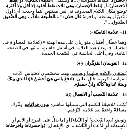
(عاشرًا):
النّقاط المتوالية
(…)،
وتسمى:
(علامة الحذف)،
أو
(نقط
الاختصار)،
أو
(نقط الإضمار). وهي ثلاث نقط أفقية (لا أقل ولا أكثر)،
توضَع
مكان الكَلام المحذوف في نص مقتبَسٍ
أينما وجدت؛ أي: أول
النَّصّ أو وسطه أو آخره
؛ قال فلان: “…الطَّبيعة ملاذٌ… وهي الصَّديق
الصَّدوق…”.
11
–
علامة التابعيّة=:
وهما خطّان أفقيان متوازيان على هذه الهيئة = (كعلامة المساواة في
الحساب): توضع هذه العلامة في أسفل حاشيةٍ، تمامُها في الصفحة
الثانية، وفي أعلى الحاشية في الصَّفحة الجديدة.
12
–
القوسان المُزهَّران ﴿ ﴾:
يُلصَقان بالكَلام قبلهما وبعدهما
.
وهما مخصّصان لاقتباس الآيات
القرآنية الكريمة، قال تعالى:
﴿ادفَعْ بالتي هيَ أحسَنُ فإذا الذي بينَكَ
وبينَهُ عَداوة ٌكأنّهُ وليٌّ حميمٌ﴾.
13
–
علامة التّعجب أو الانفعال (!):
تُكتب مُلاصِقَةً للكلمةِ التي تسبِقُها مباشرة
بدون فراغات
.
وتُتْرَك
مسافةٌ واحدةٌ
بعد عَلامة التَّرْقيم.
وتوضَع [بعد التّعجب] أو [النِّداء] أو ]ما يدلُّ على الفرح أو الألم أو
الاستغاثة أو الدُّعاء أو التَّأسّف، أي: الانفعال]:
(واحسرتاه! وافرحتاه!