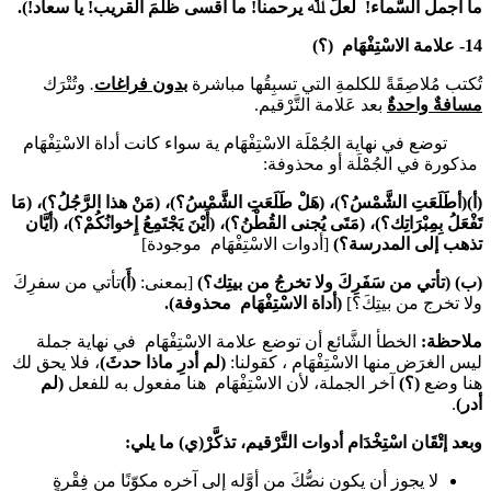
ما أجمل السَّماء! لعلّ ﷲ يرحمنا! ما أقسى ظلمَ القريب!
يا سعاد!).
14- علامة الاسْتِفْهَام (؟)
تُكتب مُلاصِقَةً للكلمةِ التي تسبِقُها مباشرة
بدون فراغات
.
وتُتْرَك
مسافةٌ واحدةٌ
بعد عَلامة التَّرْقيم.
توضع في نهاية الجُمْلَة الاسْتِفْهَام ية سواء كانت أداة الاسْتِفْهَام
مذكورة في الجُمْلَة أو محذوفة:
(أ)(أطَلَعَتِ الشَّمْسُ؟)، (هَلْ طَلَعَتِ الشَّمْسُ؟)،
(مَنْ هذا الرَّجُلُ؟)،
(
مَا
تَفْعَلُ بِمِبْرَاتِك؟)،
(
مَتَى يُجنى القُطْنُ؟)،
(
أَيْنَ يَجْتَمِعُ إِخوانُكُمْ؟)، (
أيَّان
تذهب إلى المدرسة؟)
[أدوات الاسْتِفْهَام موجودة]
(ب) (تأتي من سَفَرِكَ ولا تخرجُ من بيتِك؟)
[بمعنى:
(أَ)
تأتي من سفرِكَ
ولا تخرج من بيتِكَ؟]
(أداة الاسْتِفْهَام محذوفة).
ملاحظة:
الخطأ الشَّائع أن توضع علامة الاسْتِفْهَام في نهاية جملة
ليس الغرَض منها الاسْتِفْهَام ، كقولنا:
(لم أدرِ ماذا حدثَ)
، فلا يحق لك
هنا وضع
(؟)
آخر الجملة، لأن الاسْتِفْهَام هنا مفعول به للفعل
(لم
أدر)
.
وبعد إتْقَان اسْتِخْدَام أدوات التَّرْقيم، تذكَّرْ(ي) ما يلي:
لا يجوز أن يكون نصُّكَ من أوَّله إلى آخره مكوّنًا من فِقْرةٍ