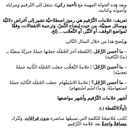
وبعد هذه الجولة المهمة مع
(أحمد زكي)
، ننتقل إلى التّرقيم ومزاياه
وأصولُه وكتابته.
تعريف:
علامات التَّرْقيم هي رموز اصطلاحيَّة تشير إلى أغراض دلاليَّة
ووسائل صوتيَّة، من حيث إيضاح النَّصّ، وترجمة الانفعالات، وفقًا
لمواضع الوقف، أو النَّبْر، أو التَّعجّب… إلخ.
و
يتّضح هذا من خلال المثال التَّالي:
–
ما أحسن الرَّجُل
.
[النّقطة آخرَ الجُمْلَة جعلتها جملةً خبريَّةً منفيَّةً بـ
(ما) النَّافية]
–
ما أحسنَ الرَّجُلَ
! [علامةُ التَّعَجُّب جعلت الجُمْلَة الثَّانية جملةً
تعجبيّة]
–
ما أحسن الرَّجُل؟
[علامةُ الاسْتِفْهَام جعلت الجُمْلَة الثَّالثة جملةً
استفهاميّةً، و(ما) اسْم اسْتفهام]
أشهر علامات التَّرْقيم وأشهر مواضعها
(أولًا)النّقطة (.):
تُكتب مُلاصِقَةً للكلمةِ التي تسبِقُها مباشرة
بدون فراغات
.
وتُتْرَك
مسافةٌ واحدةٌ
بعد عَلامة التَّرْقيم.