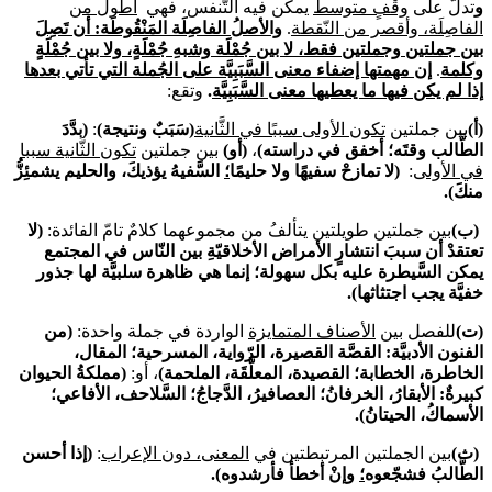
و
تدلُّ على
وقْفٍ متوسط
يمكن فيه التَّنفس، فهي
أطول من
الفاصِلَة، وأقصر من النّقطة
.
والأصلُ الفاصِلَة المَنْقُوطَة: أن تَصِلَ
بين جملتين وجملتين فقط، لا بين جُمْلَة وشبهِ جُمْلَةٍ، ولا بين جُمْلَةٍ
وكلمة
.
إن مهمتها إضفاء معنى السَّبَبِيَّة على الجُملة التي تأتي بعدها
إذا لم يكن فيها ما يعطيها معنى السَّبَبِيَّة
.
وتقع:
(أ)
بين جملتين
تكون الأولى سببًا في الثَّانية
(سَبَبٌ ونتيجة)
:
(بدَّدَ
الطَّالب وقتَه؛ أخفق في دراسته)
،
(أو)
بين جملتين
تكون الثَّانية سببا
في الأولى
:
(لا تمازحْ سفيهًا ولا حليمًا
؛
السَّفيهُ يؤذيكَ، والحليم يشمئِزُّ
منكَ).
(ب)
بين جملتين طويلتين يتألفُ من مجموعهما كلامٌ تامّ الفائدة:
(لا
تعتقدْ أن سببَ انتشارٍ الأمراض الأخلاقيّةِ بين النّاس في المجتمع
يمكن السَّيطرة عليه بكل سهولة؛ إنما هي ظاهرة سلبيَّة لها جذور
خفيَّة يجب اجتثاثها)
.
(ت)
للفصل بين
الأصناف المتمايزة
الواردة في جملة واحدة:
(من
الفنون الأدبيَّة
:
القصَّة القصيرة، الرّواية، المسرحية؛ المقال،
الخاطرة، الخطابة؛ القصيدة، المعلَّقَة، الملحمة)
، أو:
(مملكةُ الحيوان
كبيرةٌ: الأبقارُ، الخرفانُ؛ العصافيرُ، الدَّجاجُ؛ السَّلاحف، الأفاعي؛
الأسماكُ، الحيتانُ).
(ث)
بين الجملتين المرتبطتين في
المعنى، دون الإعراب
:
(إذا أحسن
الطَّالبُ فشجّعوه
؛
وإنْ أخطأ فأرشدوه).