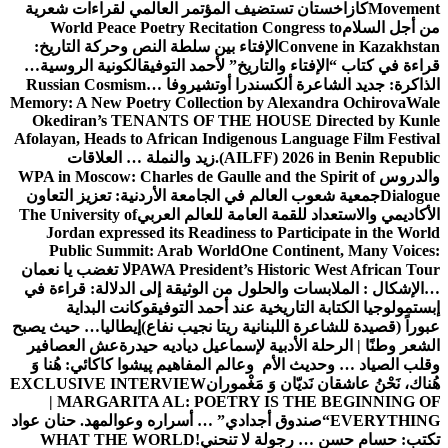
Movement
كازاخستان تستضيف المؤتمر العالمي لقراءات شعرية
من أجل السلام
World Peace Poetry Recitation Congress to
Convene in Kazakhstan
الإفتاء بين سلطة النص وحركة التاريخ:
قراءة في كتاب “الإفتاء والتاريخ” لأحمد التوفيق
الكونية الروسية…
الذاكرة: جديد الشاعرة ألكسندرا أوتشيروفا
Russian Cosmism…
Memory: A New Poetry Collection by Alexandra Ochirova
Wale
Okediran’s TENANTS OF THE HOUSE Directed by Kunle
Afolayan, Heads to African Indigenous Language Film Festival
(AILFF) 2026 in Benin Republic.
زيد والنملة … العلاقات
والدروس
WPA in Moscow: Charles de Gaulle and the Spirit of
Dialogue
جمعية شعوب العالم في الجامعة الأردنية: تعزيز التعاون
الأكاديمي والاستعداد للقمة العامة للعالم العربي
The University of
Jordan expressed its Readiness to Participate in the World
Public Summit: Arab World
One Continent, Many Voices:
PAWA President’s Historic West African Tour
لا تغضب يا نعمان
…الإشكال : الملابسات والحلول
من الوثيقة إلى الدلالة: قراءة في
إبستمولوجيا الكتابة التاريخية عند أحمد التوفيق
وكانت البداية
عبوراً (قصيدة للشاعرة اللبنانية ريتا نجيب نفاع)
إيطاليا… حيث يصبح
الشعر وطنًا | الرحلة الأدبية لإسماعيل دياديه حيدرة
عش العصافير
وقلب الصياد … وحديث الأم وعالم المفاهيم
پیشوا کاکائي: هُنا وَ
هُناك، نَحْنُ عاشقان نَديّان وَ مَغْموران
EXCLUSIVE INTERVIEW
| MARGARITA AL: POETRY IS THE BEGINNING OF
EVERYTHING
“صندوق أجدادي” … أسراره وعوالمه
د. حنان عواد
تكتب: حسام حسن … رجولة لا تنحني!
WHAT THE WORLD