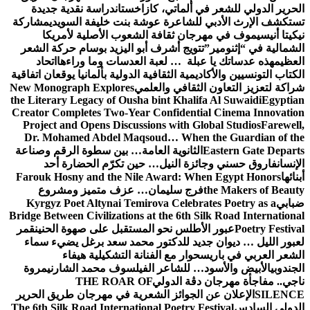
الحرير الدولي للشعر في ألماتي، كازاخستان
دراسة نقدية جديدة
تستكشف الإرث الأدبي للشاعرة عوشة بنت خليفة السويدي
مشاركة
نيكيتا أنيسيموف في مهرجان ثقافة الشعوب الأصلية لأمريكا
الشمالية في “إثنومير”
تتويج أشرف أبو اليزيد بوسام حركة الشعر
العظيم
هذه عدساتك يا عبلة … لعبة العدسات وما وراءها
اتحاد
الكتاب التونسيين والأكاديمية الثقافية الدولية بألمانيا يوقعان اتفاقية
شراكة لتعزيز التعاون الثقافي والعلمي
New Monograph Explores
the Literary Legacy of Ousha bint Khalifa Al Suwaidi
Egyptian
Creator Completes Two-Year Confidential Cinema Innovation
Project and Opens Discussions with Global Studios
Farewell,
Dr. Mohamed Abdel Maqsoud… When the Guardian of the
Eastern Gate Departs
الثانوية العامة… بين سطوة الرقم وصناعة
الإنسان
فاروق حسني وجائزة النيل… حين تكرّم الحضارة أحد
أبنائها
Farouk Hosny and the Nile Award: When Egypt Honors
the Makers of Beauty
فرج سليمان… عزف متميز ومشروع
ضبابي
Kyrgyz Poet Altynai Temirova Celebrates Poetry as a
Bridge Between Civilizations at the 6th Silk Road International
Poetry Festival
عبور الأطلس نحو المستقبل على صهوة الحنين
قمر
لعبور الليل … ديوان جديد للدكتور محمد سعد برغل يضيء سماء
الشعر العربي في باريس
حوار مع الفنانة التشكيلية هيفاء
الجندوبي
الأبيض والأسود… للشاعر الفيلسوف محمد الشارني
مروة
ناجي.. مفاجأة مهرجان دڨة الدولي
THE ROAR OF
SILENCE
الإعلان عن الجوائز الشعرية في مهرجان طريق الحرير
الدولي السادس
The 6th Silk Road International Poetry Festival