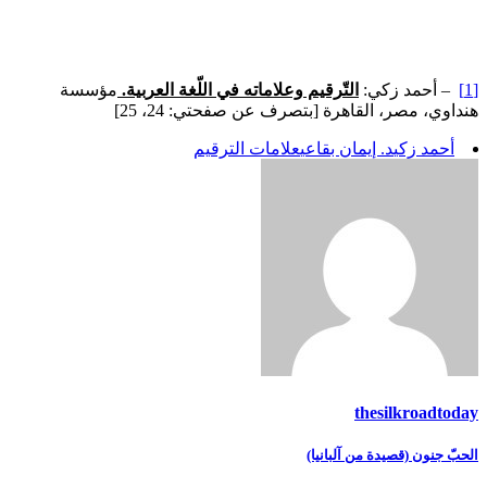
[1]
– أحمد زكي:
التّرقيم وعلاماته في اللّغة العربية.
مؤسسة
هنداوي، مصر، القاهرة [بتصرف عن صفحتي: 24، 25]
أحمد زكي
د. إيمان بقاعي
علامات الترقيم
thesilkroadtoday
تصفّح
الحبّ جنون (قصيدة من آلبانيا)