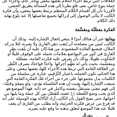
العلاقات التي تربط أجزاء الكَلام بعضها ببعض بوجه ٍ عامّ، وأجزاء كل
جملة بنوع خاص
.
نعم، فلو نظرنا إلى هذه المسألة بطريق الحصر
،
لأقررنا بأن كل أقسام الكَلام المنتظم ترتبط بعضها ببعض
،
وأن فكرة
الكَاتِب لا يتَأَتى الوصول إلى إدراكها بجميع تفاصيلها إلا عند بلوغ نهاية
ذلك الكَلام.
الفكرة مفصَّلَة ومقسَّمَة
ويتابع:
غير أن هنالك أمرًا لا ينبغي إغفال الإشارة إليه
،
وذلك أن
الكَاتِب ليس من مصلحته أن يُتعِب ذهن القارِئ ولا بصره
،
لئلا يدركه
الملال
،
فتضيع الفائدة المقصودة
.
من هنا
،
كان عليه أن يلفت نظر
القارِئ في كثير من المواضع بعلامات تحمله على الوقوف قليلًا أو
السّكوت طويلًا، وذلك بأن يعرض عليه فكرته العامة، مفصَّلة
ومقسَّمة، بحيث يأتي له تفهُّم أجزائها واحدًا فواحدًا
،
بصرف النَّظر
عن العلاقة العامة التي تربط هذه الأجزاء كلها
،
بعضها ببعض. وعلى
هذا الحكم
،
تكون الجملة
،
باعتبار التَّرْقيم
،
عبارة عن سلسلة من
الكلمات يدل مجموعها على جزء من أجزاء تلك الفكرة العامة التي
سبقت الإشارة إليها
،
بحيث إن هذه السّلسلة تؤدي
–
ولو بِصِفَةٍ وقتيَّة
–
إلى فهم معنى مستقلٍّ بنفسه وكامل في حد ذاته. فهذا الموضع هو
الذي يجب وضع النَّقطة: [.] عقبه
،
للفَصْل بين كل جملة وما يليها من
أخواتها
،
حتى يصح القول بأن الكَاتِب أراد الدَّلالة بهذه الوسيلة على أنه
قد فرغ من عرض فكرته الجزئية
،
وأنه يطلب من القارِئ أن يقف
قليلًا عند هذا الموضع ليعلق بذهنه ما وقع عليه بصره
.