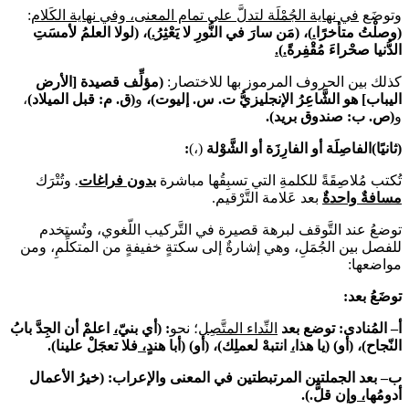
وتوضَع
في نهاية الجُمْلَة لتدلَّ على تمام المعنى، وفي نهاية الكَلام
:
(وصلْتُ متأخرًا
.
)، (مَن سارَ في النُّورِ لا يَعْثِرُ
.
)، (لولا العلمُ لأمسَتِ
الدُّنيا صحْراءَ مُقْفِرةً
.
)
.
كذلك بين الحروف المرموز بها للاختصار:
(مؤلِّف قصيدة [الأرض
اليباب] هو الشَّاعِرُ الإنجليزيُّ ت. س. إليوت)،
و
(ق. م: قبل الميلاد)
،
و
(ص. ب: صندوق بريد).
(ثانيًا)الفاصِلَة أو الفار
ز
ة أو الشَّوْلة
(،)
:
تُكتب مُلاصِقَةً للكلمةِ التي تسبِقُها مباشرة
بدون فراغات
.
وتُتْرَك
مسافةٌ واحدةٌ
بعد عَلامة التَّرْقيم.
توضعُ عند التَّوقف لبرهة قصيرة في التَّركيب اللّغوي، وتُستخدم
للفصل بين الجُمَلِ، وهي إشارةٌ إلى سكتةٍ خفيفةٍ من المتكلِّمِ، ومن
مواضعها:
توضَعُ بعد:
أ
–
المُنادى: توضع بعد
النِّداء المتّ
ص
ل
؛ نحو
:
(
أي بنيّ
،
اعلم
أن الج
دّ
بابُ
النّجاح
)، (أو) (يا هذا
،
انتبهْ لعملِك)، (أو) (أبا هندٍ
،
فلا تعجَلْ علينا).
ب
–
بعد الجملتين المرتبطتين في المعنى والإعراب: (خيرُ الأعمال
أدومُها
،
وإن قلَّ.).