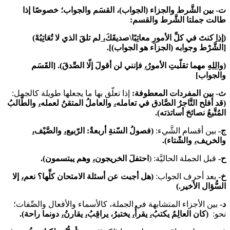
ت-
بين الشَّرط والجزاء (الجواب)، القسَم والجواب؛ خصوصًا إذا
طالت جملتا الشَّرط والقسم:
(إذا
كنتَ في كلِّ الأمورِ معاتِبًا\صديقَكَ
،
لم تلقَ الذي لا تُعَاتِبُهْ)
[الشَّرْط وجوابه (الجزاء هو الجواب)].
(واللهِ
مهما تقلّبتِ الأمورُ
،
فإنني لن أقولَ إلّا الصِّدقَ). [القَسَم
والجواب]
ث-
بين المفردات المعطوفة:
إذا تعلّق بها ما يجعلها طويلة كالجمل:
(
قد أفلح التَّاجرُ الصَّادق في تعامله
،
والعاملُ المتقنُ لعمله
،
والطَّالبُ
المُتَّبعُ نصائحَ أساتذته).
ج-
بين أقسام الشَّيء:
(فصولُ السّنةِ أربعةٌ: الرّبيع
،
والصَّيْف
،
والخريف
،
والشّتاء).
ح-
قبل الجملة الحاليَّة: (
احتفلَ الخريجون
،
وه
م
يبتسمون).
خ-
بعد أحرف الجواب:
(هل أجبت عن أسئلة الامتحان كلّ
ها؟ نعم
،
إلا
السُّؤال الأخير.)
د-
بين الأجزاء المتشابهة في الجملة، كالأسماء والأفعال والصِّفات؛
نحو:
(كان العالِم
يكتب
،
يقرأ
،
يختبر
، يراقِب
،
يقارن
،
دونما راحة)
.