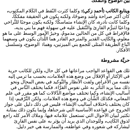
بين الوضوح والتَّفَكُّك
ويتابع الكاتب (أحمد زكي):
وكلما كثرت النّقط في الكَلام المكتوب
،
كان أكثر صراحة وأشد وضوحًا
،
ولكنه يكون في الحقيقة مفككًا
.
وكلما كانت نادرة
،
كان الإنشاء متماسكًا؛ ولكنه يكون موجبًا للتَّراخي
وداعيًا لتبرُّم القارِئ والتَّثقيل عليه في سهولة فهم ما بني يديه
.
فالإفراط في كل من الحالين مذمومٌ، وخيرُ الأمور الوسط على ما هو
معلوم
.
والكَاتِب القدير والمترجم القادر هما اللَّذان يكون في وسعهما
اتّباع الطَّريقة المثلى للجمع بني الميزتين
،
وهما
:
الوضوح
،
وتسلسل
الأفكار.
حريَّة مشروطة
تلك هي القواعد الواجب مراعاتها في كل حال
،
ولكن للكاتب حرية
في الإكثار أو الإقلال من وضع هذه العلامات
،
بحسب ما ترمي إليه
نفسه من الأغراض ولفت الأنظار والتَّوكيد في بعض المحال ونحو
ذلك مما يريد التأثر به على نفوس القرَّاء. فكما يختلف النَّاس في
أساليب الإنشاء
،
وكما تختلف مواضع الدَّلالات كما هو مقرر في علم
المعاني
،
فكذلك الشَّأن في وضع هذه العلامات. ولكن التَّرْقيم- إذا
كان يختلف باختلاف أساليب الإنشاء- فليس في ذلك دليل على جواز
الخروج عن قواعده الأساسية التي شرحناها
،
وإنما يكون ذلك بمثابة
تكثير لبيان الأحوال التي تستعمل علاماته فيها. وملاك الأمر كله راجع
لذوق الكَاتِب
،
وللوجدان الذي يريد أن يؤثر به على نفس القارِئ
ليشاركه في شعوره وفي عواطفه
.
والممارسة هي خير دليل.