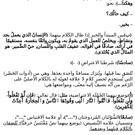
وهكذا..
.
)
، نحو:
–
كيف حالُك؟
–
بخير.
(ب)
بين المبتدأ والخبر إذا طال الكَلام بينهما:
(الإنسانُ الذي يعملُ بجد
ونشاطٍ، ويخلصُ للعمل الذي يقومُ به، ويكون واثقًا بنفسه، مستقيمًا
في آرائه، صادقًا في أقواله، عفيفَ القلبِ واللّسان،ِ حيّ الضَّمير- هو
المثالُ الذي يُحْتَذى).
(سادسًا):
شَرطتا الاعتراضِ
(- -):
تُلصَق بما قبلها، وتُترَك مسافةٌ واحدة بعدَها. وهي من (أدوات الحَصْر)
التي تُستخدم لحصرِ كلامٍ لا علاقة لغويّة له بالكَلام الأصليِّ على
الرّغم من أنّه يضيفُ إليه معنًى، ومواضعها هي:
(أ)
توضع بينهما الجُمْلَة الاعتراضية
، مثل:
قال تعالى: (
فَإِن لَّمْ تَفْعَلُواْ-
وَلَن تَفْعَلُواْ- فَٱتَّقُواْ ٱلنَّارَ ٱلَّتِى وَقُودُهَا ٱلنَّاسُ وَٱلْحِجَارَةُ أُعِدَّتْ
لِلْكَٰفِرِينَ)
.
(سابعًا)
الشَّوْلتان المُزدوجتان
(“…”)،
أو علامة الاقتباس
“…”،
وتسميان علامة التَّنصيص
:
(يوضع بينهما نصّ مُقْتَبَسٌ حرفيًّا)
: تُلصَقان
بالكَلام قبلهما وبعدهما.