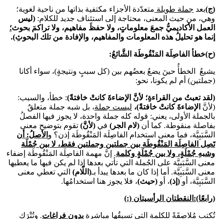
(ج)
بعد
جملة طويلة
متعدّدة الأجزاء مكتفية بذاتها من ناحية لغوية؛
وهي، من حيث المعنى، محتاجة إلى استئناف جديد للكلام:
(ليس
العمل الأكاديميُّ جمعَ معلوماتٍ، ولا حفظَ مفاهيم، ولا تراكمَ بحوث
؛
إنما هو تحليلُ هذه المعلومات والمفاهيم، والإفادة من تلك البحوثِ).
(ح)خطأ الفاصِلَة المَنْقُوطَة الشَّائعُ:
يشيعُ الخطأُ حينَ يضعُ بعضُهم بين (كل سببٍ ونتيجةٍ)، سواء أكانا
(جملتين) أم لم يكونا، نحو:
(لقد تعبتُ من القراءةِ؛ لأنَّ الإضاءةَ كانتْ خافتةً)
: خطأ، والسبب:
(لأنَّ
الإضاءةَ كانتْ خافتةً)،
ليست جملة
، بل شبه جملة متعلقٌ
بالجملة الأولى، يعني: قوله كله جملة واحدة، لا يجوز فيها الفصلُ
بفاصلة منقوطة. كما أن
(لام الجر)
في
(لأنَّ)
تقوم بتوضيح معنى
السَّبَبِيَّة، فما معنى استخدام الفاصِلَة المَنْقُوطَة إذن؟ و
الأصلُ: أن
تَصِل الفاصِلَة المَنْقُوطَة بين جملتين وجملتين فقط، لا بين جُمْلَة
وشبهِ جُمْلَةٍ، ولا بين جُمْلَةٍ وكلمة
. إنَّ مهمة الفاصِلَة المَنْقُوطَة إضفاء
معنى السَّبَبِيَّة على الجُملة التي تأتي بعدها إذا لم يكن فيها ما يعطيها
معنى السَّبَبِيَّة. أما إذا كان ما بعدها يبدأ بـ
(اللّام)
التي تعطي معنى
السَّبَبِيَّة، أو
(إذ)
، أو
(حيث)
، فلا يجوز هنا استخدامُها.
(رابعًا):النقطتان الرأسيتان (:)
تُكتب مُلاصِقَةً للكلمةِ التي تسبِقُها مباشرة
بدون فراغات
.
وتُتْرَك