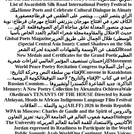
List of Awards
6th Silk Road International Poetry Festival to
Honor Poets and Celebrate Cultural Dialogue in Almaty
ملك
الراي ينتصر للفن… وينتصر على الطقس في قرطاج
عصفورة
الكاف تغرد في افتتاح مهرجان بنزرت
في افتتاح مهرجان قرطاج: نوبة
سيدي منصور المعدلة تعانق مناجاة الراي الصوفية
قلعة الزئير …
حديث الاحتلال والمقاومة
مجلة شعراء العالم (العدد الخاص بآسيا
الوسطى) ظلال الجِمال على طريق الحرير
Global Poets Magazine
(Special Central Asia Issue): Camel Shadows on the Silk
Road
الكشف عن الأوسمة والشهادات الجديدة لحركة الشعر
العظيم
New Medals and Certificates for the Grand Poetic
Movement
كازاخستان تستضيف المؤتمر العالمي لقراءات شعرية
من أجل السلام
World Peace Poetry Recitation Congress to
Convene in Kazakhstan
الإفتاء بين سلطة النص وحركة التاريخ:
قراءة في كتاب “الإفتاء والتاريخ” لأحمد التوفيق
الكونية الروسية…
الذاكرة: جديد الشاعرة ألكسندرا أوتشيروفا
Russian Cosmism…
Memory: A New Poetry Collection by Alexandra Ochirova
Wale
Okediran’s TENANTS OF THE HOUSE Directed by Kunle
Afolayan, Heads to African Indigenous Language Film Festival
(AILFF) 2026 in Benin Republic.
زيد والنملة … العلاقات
والدروس
WPA in Moscow: Charles de Gaulle and the Spirit of
Dialogue
جمعية شعوب العالم في الجامعة الأردنية: تعزيز التعاون
الأكاديمي والاستعداد للقمة العامة للعالم العربي
The University of
Jordan expressed its Readiness to Participate in the World
Public Summit: Arab World
One Continent, Many Voices: