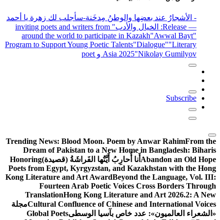
- الأشجارُ عند بعضِها والوطنُ مِدخَنة
-سأجلب لك زهرة يا أحمد
— Release
: الخيال والأدب
" inviting poets and writers from
around the world to participate in Kazakh
"Awwal Bayt"
Program to Support Young Poetic Talents
"Dialogue"
"Literary
"Nikolay Gumilyov و poet
Asia 2025
Subscribe
Trending News:
Blood Moon. Poem by Anwar Rahim
From the
Dream of Pakistan to a New Home in Bangladesh: Biharis
Abandon an Old Hope
أَنا أُحارِبُ أَيَّتُها الفَراشَةُ (قصيدة)
Honoring
Poets from Egypt, Kyrgyzstan, and Kazakhstan with the Hong
Kong Literature and Art Award
Beyond the Language, Vol. III:
Fourteen Arab Poetic Voices Cross Borders Through
Translation
Hong Kong Literature and Art 2026.2: A New
Cultural Confluence of Chinese and International Voices
مجلة
«الشعراء العالميون»: عدد خاص بآسيا الوسطى
Global Poets