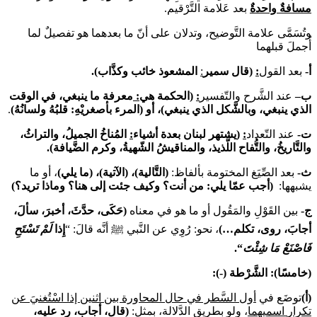
مسافةٌ واحدةٌ
بعد عَلامة التَّرْقيم.
وتُسَمَّى علامة التَّوضيح، وتدلان على أنّ ما بعدهما هو تفصيلٌ لما
أُجملَ قبلهما
أ-
بعد القول
:
(قال سمير
:
المشعوذ خائب وكذَّاب).
ب
–
عند الشَّرح والتّفسير
:
(الحكمة هي
:
معرفة ما ينبغي، في الوقت
الذي ينبغي، وبالشَّكل الذي ينبغي)، أو (
المرء بأصغريْهِ: قلبُهُ ولسانُهُ)
.
ت-
عند التّعداد
:
(يشتهر لبنان بعدة أشياء
:
المُناخُ الجميلُ، والتراثُ،
والتَّاريخُ، والتُّفاح اللَّذيذ، والمناقيشُ الشّهيةُ، وكرم الضَّيافة).
ث-
بعد الصِّيَغ المختومة بألفاظ:
(التَّالية)، (الآتية)، (ما يلي)
، أو ما
يشبهها:
(أجب عمّا يلي: من أنت؟ وكيف جئت إلى هنا؟ وماذا تريد؟)
ج-
بين القَوْلِ والمَقُول أو ما هو في معناه
(حَكَى، حدَّثَ، أخبرَ، سألَ،
أجابَ، روى، تكلم…)
، نحو: رُوِي عن النَّبي ﷺ أنَّه قالَ: “
إِذا
لَمْ تَسْتَحِ
فَاصْنَعْ مَا شِئْتَ
“.
(خامسًا):
الشَّرْطة (-):
(أ)
توضَع في
أول السَّطر في حال المحاورة بين اثنين إذا اس
ت
غني
عن
تكرار
اسميهما
، ولو بطريق الدَّلالة، بمثل:
(قال، أجاب، رد عليه،