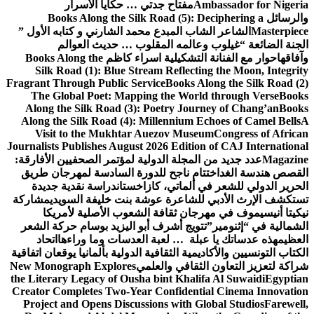
Ambassador for Nigeria
مفتاح جدتي … حكايا الأسرار
والرسائل
Books Along the Silk Road (5): Deciphering a
Masterpiece
الشاعر الشاب المبدع محمد الشارني و كتابه الأول ”
الجنة الضائعة “
غيلوب وعالمه المقلوب … حديث العوالم
وآفاقها
حوار مع الفنانة التشكيلية اسراء كاظم
Books Along the
Silk Road (1): Blue Stream Reflecting the Moon, Integrity
Fragrant Through Public Service
Books Along the Silk Road (2)
The Global Poet: Mapping the World through Verse
Books
Along the Silk Road (3): Poetry Journey of Chang’an
Books
Along the Silk Road (4): Millennium Echoes of Camel Bells
A
Visit to the Mukhtar Auezov Museum
Congress of African
Journalists Publishes August 2026 Edition of CAJ International
Magazine
عدد جديد من المجلة الدولية لمؤتمر الصحفيين الأفارقة:
القصص هندسة الغد
اختتام ناجح للدورة السادسة لمهرجان طريق
الحرير الدولي للشعر في ألماتي، كازاخستان
دراسة نقدية جديدة
تستكشف الإرث الأدبي للشاعرة عوشة بنت خليفة السويدي
مشاركة
نيكيتا أنيسيموف في مهرجان ثقافة الشعوب الأصلية لأمريكا
الشمالية في “إثنومير”
تتويج أشرف أبو اليزيد بوسام حركة الشعر
العظيم
هذه عدساتك يا عبلة … لعبة العدسات وما وراءها
اتحاد
الكتاب التونسيين والأكاديمية الثقافية الدولية بألمانيا يوقعان اتفاقية
شراكة لتعزيز التعاون الثقافي والعلمي
New Monograph Explores
the Literary Legacy of Ousha bint Khalifa Al Suwaidi
Egyptian
Creator Completes Two-Year Confidential Cinema Innovation
Project and Opens Discussions with Global Studios
Farewell,