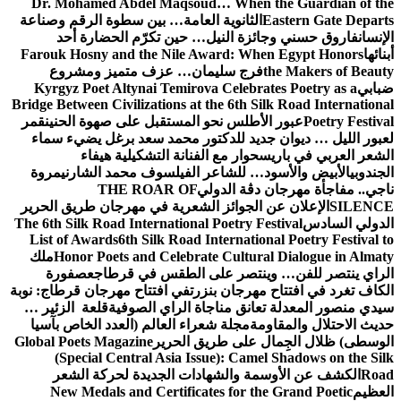
Dr. Mohamed Abdel Maqsoud… When the Guardian of the
Eastern Gate Departs
الثانوية العامة… بين سطوة الرقم وصناعة
الإنسان
فاروق حسني وجائزة النيل… حين تكرّم الحضارة أحد
أبنائها
Farouk Hosny and the Nile Award: When Egypt Honors
the Makers of Beauty
فرج سليمان… عزف متميز ومشروع
ضبابي
Kyrgyz Poet Altynai Temirova Celebrates Poetry as a
Bridge Between Civilizations at the 6th Silk Road International
Poetry Festival
عبور الأطلس نحو المستقبل على صهوة الحنين
قمر
لعبور الليل … ديوان جديد للدكتور محمد سعد برغل يضيء سماء
الشعر العربي في باريس
حوار مع الفنانة التشكيلية هيفاء
الجندوبي
الأبيض والأسود… للشاعر الفيلسوف محمد الشارني
مروة
ناجي.. مفاجأة مهرجان دڨة الدولي
THE ROAR OF
SILENCE
الإعلان عن الجوائز الشعرية في مهرجان طريق الحرير
الدولي السادس
The 6th Silk Road International Poetry Festival
List of Awards
6th Silk Road International Poetry Festival to
Honor Poets and Celebrate Cultural Dialogue in Almaty
ملك
الراي ينتصر للفن… وينتصر على الطقس في قرطاج
عصفورة
الكاف تغرد في افتتاح مهرجان بنزرت
في افتتاح مهرجان قرطاج: نوبة
سيدي منصور المعدلة تعانق مناجاة الراي الصوفية
قلعة الزئير …
حديث الاحتلال والمقاومة
مجلة شعراء العالم (العدد الخاص بآسيا
الوسطى) ظلال الجِمال على طريق الحرير
Global Poets Magazine
(Special Central Asia Issue): Camel Shadows on the Silk
Road
الكشف عن الأوسمة والشهادات الجديدة لحركة الشعر
العظيم
New Medals and Certificates for the Grand Poetic