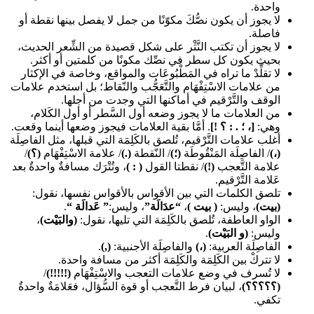
واحدة.
لا يجوز أن يكون نصُّكَ مكوّنًا من جمل لا يفصل بينها نقطة أو
فاصلة.
لا يجوز أن تكتب النَّثْر على شكل قصيدة من الشِّعر الحديث،
بحيث يكون كل سطر في نصِّك مكونًا من كلمتين أو أكثر.
لا تقلِّدْ ما تراه في المَطْبُوعَات والمواقع، وخاصة في الإكثار
من علامات الاسْتِفْهَام والتَّعَجُّب والنّقاط؛ بل استخدم علامات
الوقف والتَّرْقيم في أماكنها التي وجدت من أجلها.
من العلامات ما لا يجوز وضعه أول السَّطر أو أول الكَلام،
وهي:
[، ؛ . : ؟
!
]
. أمَّا بقية العلامات فيجوز وضعها أينما وقعت.
أغلب علامات التَّرْقيم، تُلصق بالكَلِمَة التي قبلها، مثل الفاصِلَة
(،)
/ الفاصِلَة المَنْقُوطَة
(؛)
/ النّقطة
(.)
/ علامة الاسْتِفْهَام
(؟)
/
علامة التَّعجب
(!)
/ نقطتا القول
( : )
، وتُتْرَك مسافةٌ واحدةٌ بعد
عَلامة التَّرْقيم.
تلصق الكلمات التي بين الأقواس بالأقواس نفسها، نقول:
(بيت)
، وليس:
( بيت )
،
“عدَالَة”
، وليس:
” عَدالَة “
.
الواو العاطفة، تُلصق بالكَلِمَة التي تليها، نقول:
(والبَيْت)
،
وليس:
(و البَيْت)
.
الفاصِلَة العربية:
(،)
والفاصِلَة الأجنبية:
(,)
.
لا تتركْ بين الكَلِمَة والكَلِمَة أكثر من مسافة واحدة.
لا تُسرف في وضع علامات التعجب والاسْتِفْهَام
(!!!!!)
/
(؟؟؟؟؟)
، لبيان فرط التَّعجب أو قوة السُّؤال، فعَلامَةٌ واحدةٌ
تكفي.