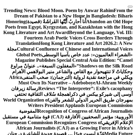
التجاوز
Trending News:
Blood Moon. Poem by Anwar Rahim
From the
إلى
Dream of Pakistan to a New Home in Bangladesh: Biharis
المحتوى
Abandon an Old Hope
أَنا أُحارِبُ أَيَّتُها الفَراشَةُ (قصيدة)
Honoring
Poets from Egypt, Kyrgyzstan, and Kazakhstan with the Hong
Kong Literature and Art Award
Beyond the Language, Vol. III:
Fourteen Arab Poetic Voices Cross Borders Through
Translation
Hong Kong Literature and Art 2026.2: A New
Cultural Confluence of Chinese and International Voices
مجلة
«الشعراء العالميون»: عدد خاص بآسيا الوسطى
Global Poets
Magazine Publishes Special Central Asia Edition: “Camel
Shadows on the Silk Road”
«المغفلون السبعة».. عنوانٌ مراوغ
وحكاياتٌ لا تنتهي
حوار مع القاص والشاعر منير البولاهمي
الأهرام
ويكلي في مراجعة نقدية لرواية (الترجمان): صخب المنفى
Africa
Must Own Its Narrative – Adeboboye
Al-Ahram Weekly
Reviews “The Interpreter”: Exile’s cacophany
رسالة زيرفان
أوسى إلى شيركو بيكس في ذكراه
مجلة سُلاف الثقافية تحتفي
بمهرجان طريق الحرير الدولي للشعر والفن
World Organization of
Writers President Applauds European Commission
Recognition of Congress of African Journalists
المفوضية
الأوروبية: مؤتمر الصحفيين الأفارقة (CAJ) قوة متنامية في مستقبل
الإعلام الإفريقي
European Commission Recognizes Congress of
African Journalists (CAJ) as a Growing Force in Africa’s
Media Future
غزّة ليست خبرًا … قصيدة جديدة للشاعرة د. حنان