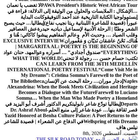
PAWA President’s Historic West African Tour
لا تغضب يا نعمان
…الإشكال : الملابسات والحلول
من الوثيقة إلى الدلالة: قراءة في
إبستمولوجيا الكتابة التاريخية عند أحمد التوفيق
وكانت البداية
عبوراً (قصيدة للشاعرة اللبنانية ريتا نجيب نفاع)
إيطاليا… حيث يصبح
الشعر وطنًا | الرحلة الأدبية لإسماعيل دياديه حيدرة
عش العصافير
وقلب الصياد … وحديث الأم وعالم المفاهيم
پیشوا کاکائي: هُنا وَ
هُناك، نَحْنُ عاشقان نَديّان وَ مَغْموران
EXCLUSIVE INTERVIEW
| MARGARITA AL: POETRY IS THE BEGINNING OF
EVERYTHING
“صندوق أجدادي” … أسراره وعوالمه
د. حنان عواد
تكتب: حسام حسن … رجولة لا تنحني!
WHAT THE WORLD
CAN LEARN FROM THE 36TH MEDELLÍN
INTERNATIONAL POETRY FESTIVAL
“Come Visit Me in
My Dreams”: Cristina Somma’s Farewell to the Poet of
Naples
إدجار موران… رحلة البحث عن الإنسان
The Bibliotheca
Alexandrina: When the Book Meets Civilization and Heritage
Becomes a Dialogue with the Future
Farewell to Luciano
Somma… When the Man Who Made Poetry a Homeland
Departs
إيطاليا تودّع شاعر نابولي
تكريم الدكتور أشرف أبو اليزيد في
قصر ثقافة بنها… عودة شاعر إلى منبع الحلم
Dr. Ashraf Aboul-
Yazid Honored at Benha Culture Palace: A Poet Returns to the
Wellspring of His Dreams
في الدفاع عن الشعراء | قصيدة للشاعر
نيلس هاف
السبت. أغسطس 8th, 2026